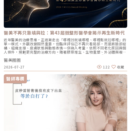
序漸進的改善老化所造成的困擾。」盧院長進一步解釋。INDIBA英特波的
肪酸則讓頭髮柔順。維他命B群、維他命E和鋅等營養素同樣重要。3.適度的
專利Proionic®系統，以448kHz+20kHz獨特單極電波頻率，在台灣衛福部
休息與放鬆照顧嬰兒會讓媽媽們的生活作息顛倒，容易感到身心疲憊。建議
仿單適應症上也提到INDIBA英特波具有促進局部血液循環，改善皮膚皺紋
媽媽們在照顧新生兒的同時，利用空閒時間休息或進行適度運動，並和伴侶
與細紋與暫時改善橘皮組織、緩解肌肉痙攣…等效果。以渡假飯店風格設計
共同分擔育兒責任，確保獲得足夠的睡眠以補充體力。4.輕柔清潔頭皮洗頭
的大廳，讓大家重溫度假時的快樂時光。圖／守葳診所提供來自西班牙頂尖
的時候，要輕柔對待頭皮，避免用力揉搓或拉扯。建議使用指腹輕輕按壓，
實驗室的INDIBA英特波問世迄今已超過 41 年，不只零創傷、零痛感，療程
不要用指甲去刮傷頭皮，這樣就能讓頭髮和頭皮得到適當的清潔。5.選擇適
過程還會產生舒適溫熱感，且持續施作就可以看到進步，也讓INDIBA英特
合的水溫使用過熱的水洗頭可能會引起頭皮發炎和乾燥，加重掉髮問題；而
波在守葳獲得不少忠實客戶，列為定期保養項目。「讓顧客成為更好版本的
用冷水則會使血管收縮，影響頭皮的血液循環。因此，建議選擇適中的水溫
醫美不再只靠填與拉：第43屆微整形醫學會揭示再生新時代
自己」是守葳醫美集團的核心精神，所有的療程服務也由此展開，如同促進
來洗髮，這樣可以減少對頭皮的傷害。6.必備護髮產品潤絲和護髮產品能為
體內新陳代謝的INDIBA英特波就扮演了重要的一環。圖／守葳診所提供每
近年醫美的治療思維，正逐漸走出「哪裡凹就填哪裡、哪裡鬆就拉哪裡」的
頭髮補充必要的水分和營養，改善乾燥和受損的髮質，讓頭髮更順滑，減少
間醫美診都有自己對於『美』的理念，重點服務項目也不盡相同。『讓顧客
單一模式。外觀改變固然重要，但臨床評估已不再只看局部，而是將臉部結
因拉扯造成的掉髮風險。7.寬齒梳的優勢和細齒梳相比，寬齒梳可以更有效
成為更好版本的自己』是守葳醫美集團的核心精神，也因此協助顧客們改善
構、組織支撐、皮膚狀態與動態表情一併納入考量，依照不同老化原因與個
地減少梳理過程中對頭髮的損傷，讓梳理變得更加溫和。建議媽媽們先從髮
膚況是守葳的首要重心，有了INDIBA英特波加入，更能讓求美者美得更健
人條件，規劃更完整的治療方向。隨著膠原增生、生物重塑、外泌體與複合
尾開始梳理，解開打結的地方，然後再從髮根往髮尾梳，這樣可以避免用力
康。想要體驗INDIBA英特波煥新療程，和守葳一起成為更好版本的自己
式治療持續受到關注，「再生美學」也成為近年醫美領域的重要發展方向。
過大，避免不小心扯掉頭髮。8.避免染燙髮和選擇寬鬆髮圈在這段期間，除
嗎？歡迎跟守葳聊聊您的美麗目標，訂製你的專屬旅程喔！台中旗艦店地
醫美圈圈
治療目標不再是增加體積或修飾局部輪廓，而是進一步思考如何改善組織狀
了盡量避免染燙和做特殊髮型外，建議綁頭髮時不要使用橡皮筋，可以選擇
址：台中市西屯區青海南街239號電話：04-2706-2666LINE：
態、重建支撐，同時兼顧自然度、安全與穩定性。第43屆台灣微整形美容醫
較寬鬆的髮圈或髮夾。也要注意不要把頭髮綁得太緊，這樣可以減少掉髮的
2026-07-27
122
收藏
@sowell.txg台北南京微風店地址：台北市松山區南京東路三段256巷46號
學會研討會暨會員大會於2026年7月19日在台北華南銀行國際會議中心舉
風險。9.指腹輕柔按摩透過按摩頭皮，可以促進血液的循環，能激活毛囊並
電話：02-2750-5775LINE：@sowell.weifeng竹北店地址：新竹縣竹北市
行。本屆以「再生美學進化論」為主題，邀集多位醫師與醫學專家擔任講者
刺激毛髮生長。建議可以用指腹輕輕按摩頭皮，並搭配護髮油來保濕，這樣
光明六路東二段348號電話03-622-3938LINE：@sowell.zhubeiLINE@官
及座長，議題涵蓋填充注射、膠原增生、外泌體、能量治療、埋線、手術應
可以有效減少產後掉髮的情況。面對產後掉髮這個困擾，別忘了保持良好的
醫師專欄
方帳號
用與臨床安全，也呈現現今微整形美容醫學更重視結構評估、複合治療與再
護髮習慣和適當的休息、攝取均衡飲食、正確的洗髮方式，以及一些簡單的
生應用的發展趨勢。再生美學走向多層次評估與複合治療注射治療的討論已
按摩，都能幫助你改善頭髮狀況。最重要的是，給自己一些時間和耐心，因
不再停留「選哪一支產品」，而是更重視材料特性、解剖層次、臉部動態與
為每個人的恢復速度不同。照顧頭髮的同時，也要記得給自己一些愛護和放
整體治療順序。李杰年醫師從流變學與解剖層次切入，帶出填充材料需要依
鬆，讓自己在這段過程中保持輕鬆愉快的心情。相信只要堅持下去，健康亮
照組織位置與治療目的進行選擇；曾繁聞醫師則以緹奧希玻尿酸的Ultra
麗的頭髮就會回來，讓你重拾自信！
Deep與RHA分層應用，探討支撐效果與自然表情之間的平衡。陳榮峰醫師
也分享 MPT 微米化玻尿酸在全臉精準注射中的應用，顯示臨床上對材料特
性與注射層次的判斷正變得更細緻。不同講題共同指向一件事：材料並沒有
單一標準答案，真正重要的是如何依組織層次與治療目的選擇。全臉治療與
複合式規劃同樣受到重視。楊仕安醫師以肉毒全臉拉提為題，將肌肉動態納
入整體評估；王興良醫師則以PROFHILO生物重塑為題，探討皮膚與組織狀
態的改善方向。陳咸伸醫師也以Doublyx EVO彈力針在複合式微整形中的
應用為題，分享非交聯玻尿酸如何配合不同治療策略。混合型注射與外輪廓