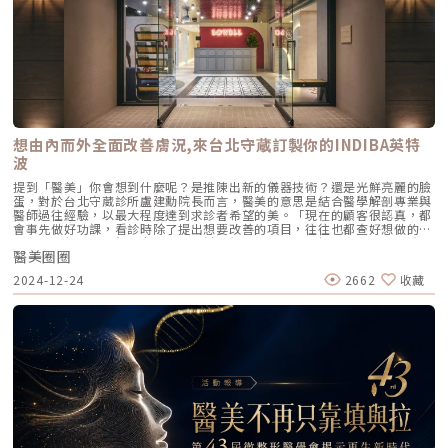
產後身體需要充足的營養來修復和恢復健康，但許多媽媽在照顧寶寶的同
時，往往忽略了自身的營養需求。如果缺乏足夠的鐵質、鋅、蛋白質，掉髮
情況可能會更加嚴重。因此，平時要注意飲食均衡，必要時可以諮詢醫師，
補充適合的營養素。4. 迅速回到回到原本身材曲線大多數的媽媽們，都希望
產後能迅速回到產前的身材曲線。雖然大家都希望能迅速減重，但切勿依賴
藥物或極端節食等不健康的方法來達成目標。這些方式雖然可能短期內看似
有效，但實際上卻可能對身體造成嚴重的傷害。在急速減重的過程中，體內
的營養攝取不足，可能導致頭髮無法獲得所需的養分，進而出現大量掉髮的
情況。5. 產後焦慮症無論是產前還是產後的壓力與負面情緒，都可能促使身
體釋放壓力荷爾蒙，這會加速頭髮進入休止期。此外，媽媽若長期感到緊
想由內而外全面改善膚況,來台北守蔵訂製你的INDIBA英特
張，頭皮的血液循環可能受到影響，讓掉髮問題更加嚴重。許多新手媽媽的
波
焦慮不僅來自於對新生兒的擔心，也包括對自身狀態的焦慮。新手媽媽必
看！如何改善產後掉髮？產後掉髮是許多新手媽媽常見的煩惱，通常在生產
提到「醫美」你會想到什麼呢？是推陳出新的儀器技術？還是光鮮亮麗的臉
後幾個月開始變得明顯。雖然這是雌激素變化造成的自然現象，但有些生活
蛋，對於台北守葳診所盧建勳院長而言，醫美的意思是結合醫學解剖專業與
習慣、護理技巧以及醫美療程可以幫助緩解掉髮情況。讓我們一起來看看如
醫師過往經驗，以最大程度達到求診者希望的美。「現在的顧客很認真，都
何有效改善產後掉髮！1.醫美生髮療程在生髮療程的初期，通常會先從生髮
會事先做好功課，看診時除了提出想要改善的項目，往往也都查好想做的療
水開始。如果想要獲得更明顯的效果，可以諮詢皮膚專科醫師，是否適合進
程，而我們身為醫師的責任，就是幫他們規劃最適合的解決方案。」盧院長
一步的進階療程。包括INDIBA英特波、PRP頭皮注射、Tixel提可塑、LLLT
醫美圈圈
說明。台北守葳診所盧建勳院長認為，身為醫美醫師就是結合專業與經驗為
生髮雷射等。-INDIBA英特波：運用電容電阻技術，透過448kHz的專屬頻
客戶規劃最適合的解決方案。圖／守葳診所提供隨著每個世代對於美的理
率來促進身體細胞的離子交換。這種方法能有效促進細胞再生，並活化毛囊
2024-12-24
2662
收藏
解、定義的變化，大家對於醫美也有不同期待。「每個人對於美都有不同看
細胞，同時增進血液循環，使毛囊能吸收到充足的營養，可以有效提升頭髮
法，只要每天照鏡子時感到開心、喜歡自己的臉，就是『美』。」看診多
的強度與健康。-PRP頭皮注射：透過抽取患者的血液並利用離心機分離出
年，幫助上千位客戶更有自信就是盧院長最大的成就。過去醫美產業以動刀
高濃度的PRP（血小板豐富血漿），再將其注射到掉髮區域，PRP中的生長
手術為主，但隨著社會越來越懂得欣賞每個人獨特的美麗，改善膚質的療程
因子能有效促進毛髮生長。因為PRP來自於患者自身，所以感染風險極低，
也大受歡迎。紋路、鬆弛是求美者常見困擾，為了讓肌膚更緊緻，除了需要
並且能促進血管再生，進一步改善髮量和髮質。-LLLT生髮雷射：低能量光
動大刀的拉皮技術，這幾年恢復期短、副作用小、痛感低的電波、音波、埋
波能促進毛囊內粒腺體生成ATP，為毛髮提供能量，促進生長。不同波長的
線、膠原蛋白針劑注射也是許多求美者的選擇。守葳舒適的空間，讓求美者
LLLT光波有不同效果：藍光平衡油脂，紅光提升能量供應，紅外光改善血液
可以一邊享受療程，一邊放鬆身心。圖／守葳診所提供肌膚是由多層組織組
循環。建議搭配居家生髮帽和定期進行診所的LLLT療程，以達到最佳的生髮
成，狀態隨時都在變化，有時當下顯現的問題，往往是由多種因素綜合的結
效果。-Tixel提可塑：Tixel運用鈦合金探頭的熱力點陣技術，瞬間加熱治療
果，想要讓面容更好看，也需要多方下手。因此盧院長常以複方的概念幫求
區域，形成微小傷口，促進生長因子的釋放，並幫助生髮液和精華液的吸
美者規劃療程，期待能讓效果更好更持久。「臉部細紋皺紋、脖紋除了靠單
收，進而促進周圍毛髮的生長。2.營養均衡與頭髮健康適當補充營養素能促
次電音波、玻尿酸或再生材質注射，也很適合搭配INDIBA英特波療程，循
進頭髮健康，增強韌性和光澤。蛋白質有助於修復受損髮絲，omega-3 脂