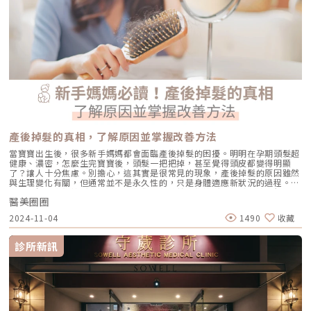
產後掉髮的真相，了解原因並掌握改善方法
當寶寶出生後，很多新手媽媽都會面臨產後掉髮的困擾。明明在孕期頭髮超
健康、濃密，怎麼生完寶寶後，頭髮一把把掉，甚至覺得頭皮都變得明顯
了？讓人十分焦慮。別擔心，這其實是很常見的現象，產後掉髮的原因雖然
與生理變化有關，但通常並不是永久性的，只是身體適應新狀況的過程。今
天就來解開產後掉髮的原因，並教你如何改善產後掉髮，輕鬆對抗這個小困
醫美圈圈
擾。產後掉髮怎麼辦？深入了解背後的原因很多新手媽媽在生產後會突然發
現頭髮變得稀疏，甚至開始明顯掉落，與懷孕期間的濃密髮量形成強烈對
2024-11-04
1490
收藏
比。這種產後掉髮其實是由於激素變化引起的自然調整現象，不必過於擔
心，身體正在慢慢回歸平衡。1. 荷爾蒙變化是主因懷孕期間，由於體內雌激
素大量增加，頭髮會停留在成長期，讓不少媽咪感覺髮量變得特別濃密。然
診所新訊
而，生產後隨著雌激素快速下降，毛囊進入休止期，讓孕期未掉的頭髮開始
大量脫落，造成產後掉髮現象。這種情況通常在產後3到6個月最為明顯，但
大多數人會在一年內恢復正常，屬於自然的生理反應，無需過度擔心。2. 壓
力與疲勞也是推手生產對媽媽而言，是身心雙重的巨大挑戰。加上產後頻繁
照顧新生兒，往往休息不足、壓力增加。壓力會加速頭皮的油脂分泌並影響
毛囊健康，導致掉髮情況加劇。所以，如果你覺得頭髮越來越少，試著找時
間放鬆一下，適度休息能夠幫助身體更快恢復。3. 營養不足會讓掉髮更明顯