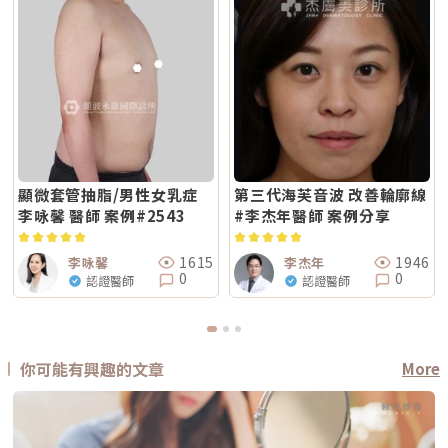
顯微套管抽脂/男性女乳症
第三代海芙音波 改善輪廓線
李咏馨 醫師 案例#2543
#李杰年醫師 案例分享
1615
1946
李咏馨
李杰年
0
0
認證醫師
認證醫師
你可能有興趣的文章
More