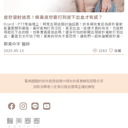
支撐，也是本屆受到關注的治療方向。HArmonyCa、Ca-HA、CMC 與結構
拉提等議題，分別帶出材料特性、組織支撐與輪廓規劃的重要性。袁正醫
師、蔡詩辰醫師與王祚軒醫師分別從混合型材料、緊緻支撐與外輪廓規劃切
入，注射治療正逐漸走出單純補充體積的框架。再生美學的應用也延伸至眼
皮秒雷射迷思！蜂巢皮秒要打到皮下出血才有感？
周、膚質與毛髮領域。陳昱璁醫師分享膠原蛋白增生劑在眼周自然美學中的
應用，薛乃維醫師探討NeoFilera與膠原相關治療，簡銘成醫師則將焦點帶
Dcard、PTT等論壇上，時常出現這個討論話題！許多網友會認為皮秒雷射
到自體微移植與雄性禿治療。雖然三項講題治療部位與方式不同，卻都顯示
能量要開到最強，最好能夠打到泛紅、甚至出血，這樣才真的有效，也能對
再生醫學的應用正逐漸拓展至更多臨床需求。在新材料與新技術受到關注的
得起花下去的錢。但事實真是如此嗎？還有可怕的新聞出現皮秒雷射打到出
同時，林挺松醫師也以臉部過度填充症候群與間質纖維化為題，重新檢視注
血，畫面也太可怕了吧！愛美的你先不要恐慌，讓我們一起來破解皮秒雷射
射治療可能帶來的長期組織變化，也為再生與複合治療的熱潮加入重要的風
的最大謎團吧！這次討論的主題是，皮秒雷射的「正常修復期」到底需要多
險反思。外泌體與結構再生，為再生美學打開更多可能白色疤痕治療、外泌
鄭黃中宇 醫師
長時間？想要靠皮秒雷射縮毛孔、去除臉上斑點的人要打多強才能符合期待
體應用與臉部結構再生，是本屆研討會另一組受到關注的議題。討論焦點回
呢？讓我們一起看下去！（圖／甯寓美學診所-鄭黃中宇醫師提供）皮秒雷
2025-05-13
3265
收藏
到不同皮膚與老化問題，思考治療方式該如何整合，才能更符合組織本身的
射術後皮下出血的2大因素｜皮下出血原因1：雷射波長對血紅素反應高（圖
條件。在白色疤痕與皮膚修復領域，曹賜斌醫師分享微皮移植與外泌體的搭
／甯寓美學診所-鄭黃中宇醫師提供）每一台皮秒雷射的波長皆不一樣，而
配應用；林亮辰醫師探討外泌體結合雷射治療的臨床策略；鄭國良醫師則進
每種波長對應的標的也不同。以皮秒雷射最常使用的1064nm波長來說，雖
一步討論能量儀器、非能量治療與外泌體之間的整合。不同講題共同指出，
然它對黑色素清除率高，但也比較容易被血紅素吸收，對血管造成破壞，所
外觀相似的疤痕，可能因為成因、深度與周圍組織狀態不同，而需要不同的
以在施打上容易出現皮下出血。「所以皮秒雷射不能選有1064nm波長的
治療安排。再生美學的討論也延伸至臉部結構與支撐。梁仲斌醫師從蘋果肌
嗎？」甯寓美學院長鄭黃中宇醫師表示，可以！因為1064nm波長能夠運用
復位切入，探討中臉支撐與輪廓之間的關係；孫克嘉醫師則分享麗珠蘭系列
在深層的肌膚問題，只要能量上小心控制，一樣可以在不會皮下出血的狀況
在膚質與組織修復上的臨床應用。這些議題也提醒消費者，法令紋、嘴邊肉
下，得到很好的治療效果。甯寓美學診所引進Picosure755蜂巢皮秒雷射，
醫美圈圈的使命是透過廣大網友的真實療程經驗分享
或輪廓模糊，背後可能與脂肪位移、支撐減弱或皮膚鬆弛有關，並非單純增
在正常施打的前提下，不會有皮下出血的情況；同時，鄭黃中宇醫師也會根
協助消費者少走冤枉路並選擇正確的療程
加填充量就能改善。延續臉部支撐的討論，CaHA 結構再生專題進一步將焦
據顧客需求，視情況搭配StarWalker星皮秒來做複合式的「進階雙皮秒」療
點帶到材料演進、細胞外基質與組織重建。楊仕安醫師、陳咸伸醫師、蘇承
程，不只能讓不同皮膚問題能得到更妥善的處理，也提升除斑效率、縮短了
偉醫師與張光正醫師，分別從材料發展、結構填充、細胞外基質再生與臉部
治療次數，實現更高CP值的理想。｜皮下出血原因2：醫師操作不當（圖／
支撐切入，也讓「再生美學」不再是促進膠原生成，而是進一步連結材料特
甯寓美學診所-鄭黃中宇醫師提供）不論哪一種皮秒雷射，只要能量、發數
性、組織反應與整體臉部結構。對消費者而言，與其急著追逐外泌體、
等參數不當，或是施打時手法不對，就算是黑色素專一度高的755nm波
CaHA 或其他熱門再生療程，更重要的是先釐清自己在意的問題。新技術提
長，一樣可能造成皮下出血。經驗純熟的醫師會知道如何安排正確的皮秒雷
供更多選擇，但真正能否發揮價值，取決於適應症判斷與整體治療規劃。儀
射施打計畫，每種皮秒雷射波長在他手上都能安全精準的運用，為患者帶來
器與手術持續進化，真正考驗的是臨床判斷醫美儀器持續更新，療程種類也
優異的皮秒雷射術後效果。甯寓美學院長鄭黃中宇醫師擁有超過10年的雷射
繁多，但真正左右治療結果的，從來不只是設備本身。本屆光電與整形外科
經驗，在皮秒雷射的能量、參數控制上，都深有體會；再加上過去多年的急
相關議程，將焦點放在能量選擇、適應症判斷、操作策略與醫療安全，也讓
診外科實戰經驗，讓他更堅信：任何醫美療程，都必須建立在安全之上，也
技術進步背後所需要的臨床判斷更加清楚。在能量治療方面，莊德揚醫師從
要耐心聆聽患者需求，了解後才能給予有效的治療。皮秒雷射老是打到皮下