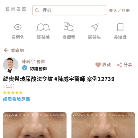
／
登入
註冊
看案例
聊醫美
查療程
問醫生
長知識
看案例
陳威宇
醫師
收藏
分享
認證醫師
緹奧希玻尿酸法令紋 #陳威宇醫師 案例12739
2年前
緹奧希玻尿酸