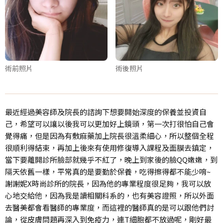
術前照片
術後照片
最近經過美容師及院長的諮詢下想要開始深度的保養並投資自
己，希望可以讓以後我可以更加好上鏡頭，第一次打很怕自己會
覺得痛，但是因為有敷麻藥加上院長很溫柔細心，所以整個全程
很順利得結束，再加上後來有使用修復導入課程及面膜去鎮定，
當下要離開診所臉部就幾乎不紅了，晚上到家後的臉QQ嫩嫩，到
隔天依舊一樣，平常真的是要勤於保養，吃得擦得都不能少唷~
謝謝妮X時尚診所的院長，因為他的專業程度很足夠，我可以放
心地交給他，因為我是讀相關科系的，也有美容證照，所以外面
去醫美都會看醫師的專業度，而這裡的醫師真的是可以跟他們討
論，從皮膚問題再深入到免疫力，連T細胞都不放過呢，剛好最