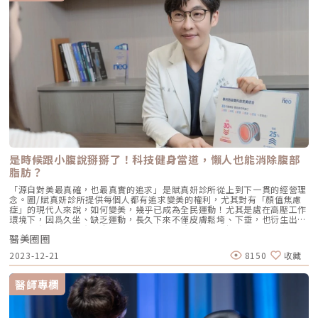
是時候跟小腹說掰掰了！科技健身當道，懶人也能消除腹部
脂肪？
「源自對美最真確，也最真實的追求」是賦真妍診所從上到下一貫的經營理
念。圖/賦真妍診所提供每個人都有追求變美的權利，尤其對有「顏值焦慮
症」的現代人來說，如何變美，幾乎已成為全民運動！尤其是處在高壓工作
環境下，因爲久坐、缺乏運動，長久下來不僅皮膚鬆垮、下垂，也衍生出體
態與健康問題。賦真妍皮膚專科診所陳建名院長認為，把健康放在美之前，
醫美圈圈
是他一貫的原則；而先求不傷身體，再求有效，從「心」幫客戶找回自我認
同感，這才是他認定的美！女人就要愛自己！從「心」找回自信感標榜最懂
2023-12-21
8150
收藏
女人心，堅持親身試「妍」的賦真妍皮膚專科診所，擁有從臉部到身體的完
整客製化療程，用心為每一位追求美的客人，打造無微不至的量身美學。
圖/賦真妍診所提供21世紀醫美當道，以小編身旁的同事、朋友為例，舉凡
醫師專欄
臉鬆弛、法令紋、木偶紋、身體肥胖、甚至肌肉鬆垮、肌耐力不足…等問
題，大家都期待能找到快速、有效的方式解決這些問題。拜醫療科技所賜，
醫美的確能幫助很多人實現變美的期待，陳建名院長分析目前最夯的醫美趨