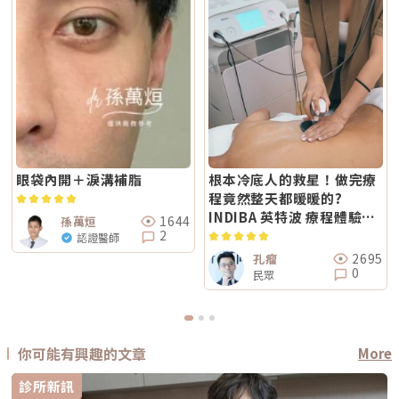
眼袋內開＋淚溝補脂
根本冷底人的救星！做完療
程竟然整天都暖暖的?
INDIBA 英特波 療程體驗分
1644
孫萬烜
享
2
認證醫師
2695
孔瘤
0
民眾
你可能有興趣的文章
More
診所新訊