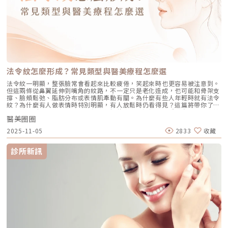
廢，如果不抽出時間來運動，問題會更嚴重。但不管是重訓、仰臥起坐等，
的問題以外，也有的患者認為會影響面相，而尋求如何補救的方法。改善面
如果運動長度不夠，很難練出成效。針對這一波體雕的趨勢，業界推出了一
頰凹陷需要以微整形注射、或手術補自體脂肪來增加體積。微整形填充的材
款號稱懶人健身法的設備：EMSCULPT NEO熱磁減脂。這種雕塑曲線的不
料選擇包括玻尿酸、與膠原蛋白增生劑：凝境美學診所曾繁聞院長受加拿大
流汗運動，除了可以雕塑局部線條，鍛鍊肌耐力之外同時能達到減少脂肪量
美容醫學協會邀請至多倫多教演講 為現場數百名加拿大醫護示範微整形注
及緊實的效果，陳建名院長表示約4-8堂療程就會有感。泡芙族不怕！
射教學（圖／凝境美學診所-曾繁聞醫師提供）玻尿酸包括美國 喬雅登、瑞
EMSCULPT NEO精準雕琢妳的美想要有效減脂增肌，若運動量不夠，很難
典 瑞絲朗、德國水無痕/保柔緹、瑞士 緹奧希/隱形玻尿酸等。優點是立即
達到效果。尤其久坐不動的上班族，很容易肌肉量不足，陳建名院長認為科
見效、體積精確、不需等待、不需按摩，而且是唯一有降解酶的選擇。凝境
技健身，將是未來的趨勢之一。圖/賦真妍診所提供陳建名院長表示，
美學診所院長擔任德國保柔緹Belotero水無痕玻尿酸原廠全球級醫學顧問示
EMSCULPT NEO就是很好的科技健身及體雕方式，依不同族群的痛點來
範注射教學案例（圖／凝境美學診所-曾繁聞醫師提供）膠原蛋白增生劑 –Â
看，對內餡很「油」的泡芙族來說，比起冷凍溶脂、鳳凰電波，EMSCULPT
逐漸生長類艾麗斯Aesthefill聚雙旋乳酸/精靈針、舒顏萃Sculptra聚左旋乳
法令紋怎麼形成？常見類型與醫美療程怎麼選
NEO除了RF減脂電波能消除脂肪細胞外，專利HIFEM磁能更夠刺激肌肉纖維
酸/4D童妍針、大分子喬雅露Juvelook Lenisna、薇貝拉Vivibella等等。因
達到超極限收縮，進而達到鍛鍊肌肉、快速消耗能量與減少脂肪細胞的效
為需要使用無菌蒸餾水泡製產品，因此注射完當下的效果有一部分是水分的
法令紋一明顯，整張臉常會看起來比較疲倦，笑起來時也更容易被注意到。
果。對上班族及媽媽族群來說，不管是肌力流失、肌肉萎縮，EMSCULPT
體積，當水份被吸收掉之後會再度出現凹陷，直到1~3個月後逐漸刺激膠原
但這兩條從鼻翼延伸到嘴角的紋路，不一定只是老化造成，也可能和骨架支
NEO皆能強化局部肌肉的雕塑；有的媽媽生完小孩後，腹直肌分離，肚皮變
蛋白軟組織增生，才又逐漸澎起。依據不同產品、不同泡製濃度，單次治療
撐、臉頰鬆弛、脂肪分布或表情肌牽動有關。為什麼有些人年輕時就有法令
得鬆垮，做了熱磁減脂療程後，明顯感受肚子變緊實，且在練核心肌群的同
的進步程度大約3~6成之間，可能需要1~3次的階段性治療。優點是增生的
紋？為什麼有人做表情時特別明顯，有人放鬆時仍看得見？這篇將帶你了解
時，一併消除內臟脂肪。講求精準治療的賦真妍診所院長陳建名醫師，在
膠原蛋白可提提供額外的緊緻拉提效果、並且同時改善膚質。精靈針
法令紋的形成原因、常見類型與療程評估方向，選擇前先看懂自己的法令紋
EMSCULPT NEO療程前會透過超音波設備評估客人的脂肪及肌肉分佈位
Aesthefill艾麗斯原廠指定凝境美學診所院長示範注射教學案例（圖／凝境
醫美圈圈
屬於哪一種。什麼是法令紋？鼻翼到嘴角之間的明顯紋路「法令紋」又稱
置，並給予合適的能量及參數。 圖/賦真妍診所提供賦真妍講求精準治療，
美學診所-曾繁聞醫師提供）4D童妍針Sculptra舒顏萃原廠邀請凝境美學診
「鼻唇溝」，位於鼻翼兩側，向下延伸至嘴角。有人只有在微笑、說話時比
所以在EMSCULPT NEO療程開始之前會先透過超音波檢查，觀察脂肪及肌
2025-11-05
2833
收藏
所院長醫師至韓國首爾延世大學醫院演講教學案例（圖／凝境美學診所-曾
較明顯，也有人即使表情放鬆，仍能看見較深的紋路或凹溝。依照紋路出現
肉的分佈，再給予合適的能量及參數調整「用科技的方式健身，可以更精
繁聞醫師提供）膠原蛋白增生劑 –立即填充類洢蓮詩Ellanse少女針/奇蹟
的狀態，可以先簡單分成：動態型法令紋主要在說話、微笑或做表情時出
準！」EMSCULPT NEO是一種非侵入性體雕療程，透過RF減脂電波加上專
針、晶亮瓷Radiesse微晶瓷。有立即填充的效果，後續接著膠原蛋白增生。
現，放鬆後會變淡。靜態型法令紋臉部放鬆時仍能看見，可能和骨架支撐、
利的HIFEM+技術，可以讓脂肪細胞凋亡，緊實線條，體圍減少。這個療程
診所新訊
質地較為紮實，需要均勻分散注射以避免硬塊結節。凝境美學診所院長擔任
皮膚鬆弛、脂肪位置或長期表情牽動有關。法令紋也常被誤認成「木偶
也隨著年底派對活動的增加，許多民眾希望能穿著較貼身的衣服展露身材曲
微晶瓷Radiesse晶亮瓷原廠全球級醫學顧問示範注射教學案例（圖／凝境美
紋」，但兩者位置不同。法令紋是從鼻翼延伸至嘴角；木偶紋則是從嘴角往
線，讓小編很難想像的是，秋冬竟也是熱磁減脂療程的旺季呢！來自客戶的
學診所-曾繁聞醫師提供）自體脂肪移植抽脂手術之後，將脂肪以針筒或補
下延伸至下巴。法令紋為什麼會變明顯？不只是膠原蛋白流失法令紋通常不
認同，是繼續前進的動力堅持初衷，得到客戶的認同、以及口耳介紹的回
脂槍填補凹陷。恢復期較長、包括抽脂部位與補脂部位的瘀青腫脹和凹凸不
是突然出現，而是受到臉部骨架、脂肪分布、組織鬆弛、表情牽動與皮膚狀
饋，這種莫大的成就感，也是賦予陳建名院長和團隊們得以繼續向前的動
平。風險相對較高，一旦失敗不容易取出、形狀難以後續調整。存活率雖然
態等因素影響。每個人的成因不同，也可能同時存在多種原因。1. 皮膚彈性
力。其次，給客戶「良心」的建議，也是贏得客人信賴的關鍵。如果客戶已
是個議題，雖然會有部分脂肪細胞死亡，但實際上都能達到一定程度進步。
與支撐下降隨著年齡增加，皮膚中的膠原蛋白與彈性蛋白逐漸減少，皮膚的
經做過功課，有自己的想法，賦真妍會與客戶溝通現在的狀況是否適合想要
不過存活下來的脂肪可能在未來隨著個人體重增減而改變大小形狀，不好預
彈性與支撐力也可能下降。當臉頰開始出現鬆弛，鼻翼到嘴角之間的折痕就
做的療程；若是沒那麼適合，但客戶卻指定該療程，我們也會給予正確的觀
測。頰凹究竟要打什麼，可以與經驗豐富的醫師溝通想要的效果、恢復期、
會更明顯。2. 臉部骨架與鼻基底條件有些人的鼻基底或中臉天生較凹，鼻翼
念及良心的建議。「我不希望她白花錢，而是要把錢花在刀口上」。「未
期望的進步速度、希望的治療次數，來找出最適合自己的選項。至於鳳凰電
與臉頰之間的高低落差較大，因此年輕時就可能看得到法令紋。隨著年齡變
來，我們希望提供追求美的客戶，用最新的科技，以客戶的福祉為最大的依
波拉皮、音波拉提、索夫波等療程雖然可以刺激皮膚增生膠原蛋白，但造成
化，臉部骨架與周圍軟組織的支撐條件也可能改變，讓原本不明顯的紋路逐
歸」，醫美的先進設備不時迭代更新，還要考量消費者喜新厭舊的心理，賦
的效果是輪廓收緊、而不是體積增加，無法有效改善面頰凹陷。澳大利亞美
漸加深。3. 臉頰脂肪分布與組織下移臉頰脂肪較厚、較飽滿時，可能與鼻翼