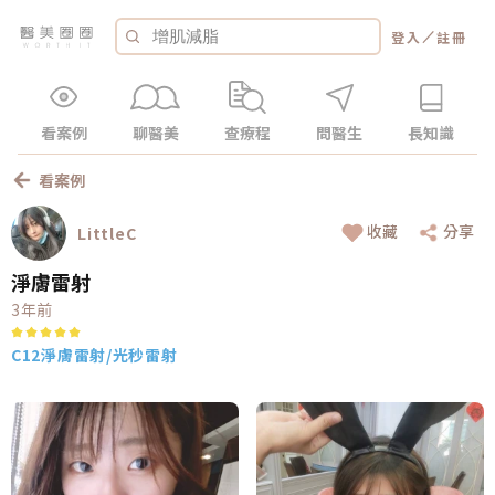
／
登入
註冊
看案例
聊醫美
查療程
問醫生
長知識
看案例
收藏
分享
LittleC
淨膚雷射
3年前
C12淨膚雷射/光秒雷射