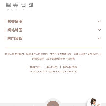
一般醫美診所的，還有畢業自化妝品科技研究所的執行長林佳雯，因為女兒
令紋若放鬆時不明顯，但微笑、說話或做表情時加深，可評估： 肉毒桿菌
從小就是過敏體質，不希望他從小就使用太多含類固醇藥物而走上了自行研
素 若合併靜態凹陷，再評估少量動態型玻尿酸口鼻周圍的表情肌較複雜，
發天然保養品的路，最基本的要求就是自己的女兒也能使用。進而催生了精
肉毒的施打位置與劑量需要謹慎評估，以免影響笑容或表情自然度。4. 脂肪
華露、穀胱甘肽精華等產品，成分講究以天然花草純露為基底，專注於成分
型法令紋若臉頰脂肪較厚，與鼻翼、上唇之間形成明顯高低落差，可評估：
的單純和高效性，無意中也催生了美平方線上商城的誕生。「醫美療程的術
ONDA 超微波 Q+ 立線音波 Z 音波 海芙音波 Ultraformer III／MPT若同時
前、術後絕不能偷懶不保養！」林佳雯執行長強調。不管是雷射或是音波、
合併明顯組織下移，也可再評估拉提療程。不過，臉頰脂肪較多不代表一定
醫美圈圈
電波，因為熱能的關係，皮膚會有乾燥、熱腫等問題，所以術後的修復很重
需要減脂。仍要評估脂肪所在位置、中臉支撐與整體臉型，避免處理過度後
要。想要讓醫美效果更加分、縮短醫美術後恢復期，不同的醫美療程都有其
反而顯得凹陷。脂肪型法令紋確實可由臉頰較厚與周圍較薄部位的高低落差
對應的術後保養照護方式，美平方進一步設計以修護肌膚和養膚為核心的療
形成。5. 混合型法令紋多數人的法令紋不是只有單一原因，可能同時存在骨
網站地圖
程，不僅能有效修護肌膚，更能放鬆身心靈，帶來全面的舒適感受。搭配西
架支撐不足、組織鬆弛、表情牽動與脂肪分布問題。因此，療程也可能採分
班牙皇家御用的細胞修復利器-「INDIBA英特波」，也是美平方「逆齡養美x
層或分階段規劃，例如： 拉提搭配少量填充 深層支撐搭配膠原增生療程 肌
提升顏質」的秘密武器。從放鬆、修復到美顏，INDIBA英特波為身體注入
熱門療程
肉評估搭配靜態凹陷處理療程不一定需要一次全部進行，仍應依個人條件、
全新生命力擁有細胞治療技術醫師認證的許至偉院長，相當注重INDIBA英
需求與醫師判斷安排。延伸閱讀：玻尿酸怎麼選擇？原廠國際講師教你判斷
特波全方位的能力。透過與眾不同的448kHz頻率，調節細胞平衡，提高細
麗珠蘭全攻略！詳解PDRN成分+醫美熱門搭配方方式大公開璞菲洛「液態
胞的新陳代謝，促進1細胞再生，激活身體機能，可以應用在美容、體雕、
電波」新概念！「逆時針」原理、效果與特色一次看常見問題（FAQ）：關
復健…等多個領域。「INDIBA英特波是一款對病人很友善的機器」許至偉院
於法令紋你最想知道的事Q1：法令紋幾歲會開始出現？沒有固定年齡。有
長直言，正常的醫美療程，無論是埋線、各種微整型、電音波甚至是最基本
刊載於醫美圈圈內的資訊僅用於教育目的。我們不提供醫療諮詢、診斷或建議。如果遇到任何
些人受到鼻基底、中臉骨架或脂肪分布影響，年輕時就看得到；也有人隨著
的雷射療程，對皮膚組織都會造成不同程度的傷害，但INDIBA英特波利用
皮膚彈性下降、臉頰組織鬆弛，法令紋才逐漸變明顯。有法令紋不一定代表
的醫療問題，請與相關醫療專業人員聯繫
的是與其相反的原理，在非侵入與無熱傷害的前提下，達到皺紋與細紋改善
老化，也不能只用年齡判斷形成原因。Q2：按摩可以讓法令紋變淡嗎？按
的效果，其對細胞產生的正面影響更是為人體帶來了多面向的幫助。在日
摩後可能因循環、浮腫或肌肉緊繃狀態改變，讓外觀看起來暫時不同，但目
|
|
|
|
版權宣告
服務條款
隱私權條款
本，INDIBA是只有在高階診所才看的見；在台灣，也有越來越多診所引進
前沒有足夠證據證明按摩能長期改變骨架支撐、脂肪分布或已形成的深層法
INDIBA，希望帶給顧客更好的體驗。尤其是在縮短術後修復時間這點，林
Copyright © 2022 Worth it All rights reserved.
令紋。相關研究整體仍有限。按摩時也不宜過度用力拉扯皮膚。Q3：法令
佳雯執行長自己就親身體驗過，她發現打完雙下巴的消脂針後，再結合
紋可以直接填玻尿酸嗎？不一定。若主要是鼻基底或中臉支撐不足，可由醫
INDIBA的治療，原本大家很在意的術後腫脹問題很快消下去。原本手腳冰
師評估玻尿酸填充；但若法令紋主要來自臉頰鬆弛、肌肉牽動或脂肪較厚，
冷的她，也在持續的施作INDIBA後，手腳暖呼呼的，連過去容易手麻的問
只填法令紋本身未必適合。注射位置、層次、產品特性與用量，都會影響整
題也一併得到了改善。「通常血液循環不好，也容易造成肩頸痠痛，
體呈現，因此需要先做完整評估。Q4：法令紋填充後會不自然嗎？不一
INDIBA不僅改善了他的循環，達到放鬆效果」根據官方提供的文獻報告，
定，但並非只要少量施打就一定自然。還要看臉部結構、填充層次、產品特
INDIBA英特波在2對抗脂肪形成、及3橘皮組織也有一定的幫助。圖/美平方
性、表情活動及是否處理到真正需要支撐的位置。若未判斷成因就直接大量
健康美學診所提供。給消費者合理的期待值，打造健康、美麗、自信、成長
填補紋路，可能讓鼻翼旁或中臉顯得厚重，也可能影響表情協調。Q5：保
不過，許至偉院長提醒INDIBA的療程通常需要4-6次，每次半小時，並非一
養品可以消除法令紋嗎？保濕與防曬有助於維持皮膚狀態，乾燥造成的細紋
次見效，但這也符合美平方「不要過度治療」的理念。通常他們在接受顧客
也可能因此看起來較不明顯，但保養品無法補足鼻基底或中臉支撐，也無法
的諮詢時，也會詳細說明，不致造成客戶的過度期待。「所有的醫療還是要
讓已下移的組織回到原位。若法令紋主要和骨架、脂肪分布或組織鬆弛有