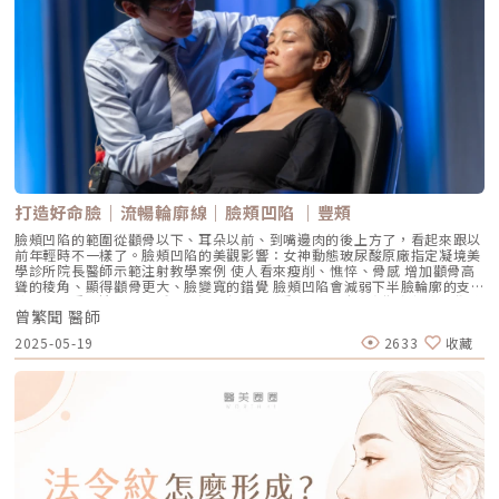
勢，不外是臉部拉提、肌膚改善，還有Fit美力崛起所帶動的體雕熱潮等。各
種醫美設備也不斷推陳出新，來解決消費者的痛點。「女人一定要愛自
己！」陳建名院長發自內心的感慨著。執醫多年，他發現很多消費者之所以
想要變美，是因為對自己的外表不自信！家庭主婦怕自己變黃臉婆，上班族
希望調整外貌讓自比變得更自信，50+的熟齡族怕自己比同齡的人看起來更
老…讓這群人先從皮囊上找出自己的自信點，進一步讓心理層面更加有自
信，這也是賦真妍成立的初衷。希望在不斷進化的醫美潮流中，落實「源自
對美最真確，也最真實的追求」理念。專業，是建立在良心的基礎上！給客
戶最適合的才是王道院長陳建名認為專業要建立在良心的基礎上，而不是把
客戶當搖錢樹。圖/賦真妍診所提供在分享自己的初衷時，最讓小編訝異
的，是陳建名院長直白剖析醫美界少部分的陋習：把客戶當搖錢樹，不是給
客戶最適合的，而是給最貴的！「不是每個醫生都有良心的」，陳建名院長
就遇過有些客人，明明只是一些小問題，譬如單純皮膚鬆弛造成的臉部下
垂，評估只需做音波就能解決大部分問題，但不肖診所可能會一次端出組合
打造好命臉｜流暢輪廓線｜臉頰凹陷 ｜豐頰
套餐，例如電、音波療程之外同時加上臉部埋線、針劑注射…等，夯不郎當
花了30多萬，結果效果也不好，導致臉部線條凹凸不平整，皮膚變薄，甚至
臉頰凹陷的範圍從顴骨以下、耳朵以前、到嘴邊肉的後上方了，看起來跟以
脂肪過度消溶…等問題產生。診所開立3年來，陳建名院長喜歡跟客人互
前年輕時不一樣了。臉頰凹陷的美觀影響：女神動態玻尿酸原廠指定凝境美
動、溝通，更拒絕把客人當搖錢樹，期許創造一個和諧、值得信賴並讓客人
學診所院長醫師示範注射教學案例 使人看來瘦削、憔悴、骨感 增加顴骨高
更了解賦真妍的服務空間。他對自我的要求也很高，同步也會要求所有工作
聳的稜角、顯得顴骨更大、臉變寬的錯覺 臉頰凹陷會減弱下半臉輪廓的支
人員，「絕對專業，才不會過度承諾客人」，也不會造成客戶認知上的嚴重
撐，而加重嘴邊肉的下垂、加深木偶紋女神動態玻尿酸原廠指定凝境美學診
落差，導致對診所的不信任。科技健身！雕塑曲線的不流汗運動要解決消費
曾繁聞 醫師
所院長醫師示範注射教學案例（圖／凝境美學診所-曾繁聞醫師提供）女神
者的痛點，各種先進的專業技術要到位，醫美設備也必須推陳出新，與時俱
動態玻尿酸原廠指定凝境美學診所院長醫師示範注射教學案例（圖／凝境美
2025-05-19
2633
收藏
進，賦真妍診所設計了多個專屬的療程空間，圖為鍛鍊盆底肌的EMSELLA
學診所-曾繁聞醫師提供）臉頰凹陷的形成原因 –並不是「膠原蛋白流失」！
G動28治療室。圖/賦真妍診所提供診所成立的初期，賦真妍診所就為了許
一般坊間俗稱臉頰飽滿的年輕外型為「膠原蛋白滿滿」的臉型，因此把臉頰
多女性尤其產後族群的需求，引進來自英國的盆底肌肉鍛鍊儀器，並為此專
凹陷歸咎於「膠原蛋白流失」。事實上，膠原蛋白的含量與臉型胖瘦無關。
門打造了一間專屬的EMSELLA G動28治療室，在經歷了一波波的疫情之
膠原蛋白流失所造成的外觀變化是皮膚鬆弛、下垂、皺紋。而造成臉頰凹陷
後，全球關注健康與熱愛運動的民眾越來越多，並期望透過上健身房重量訓
的原因是脂肪與肌肉體積的相對不足： 先天顴骨寬大 軟組織發育不足，皮
練鍛鍊肌肉線條，增肌減脂，雕塑體態。小編最愛的妮可基嫚、珍妮佛羅培
下脂肪少 體重減輕，皮下脂肪厚度減少 老化造成脂肪體積流失、肌肉萎縮
茲、志玲姊姊等，各個都是外表既美麗、曲線又緊實的超級大美女。「你總
咬肌瘦小臉，肉毒素錯誤注射，造成咀嚼肌過度萎縮 牙套臉，因牙齒矯
不能臉看起來像30歲，脖子以下像50歲的歐巴桑吧！」從健康的角度來
正，造成熱量攝取下降、咀嚼肌用進廢退，產生臉頰凹陷，加深木偶紋和法
看，一般人30歲開始肌肉量快速流失，尤其是久坐不動的上班族、沒有運動
令紋凝境美學診所院長擔任精靈針原廠國際講師 示範注射教學案例（圖／
習慣的中壯年等，肌肉量都會流失，導致肌耐力不足，精神也會明顯萎靡頹
凝境美學診所-曾繁聞醫師提供）臉頰凹陷的治療方式頰凹除了美觀、顯老