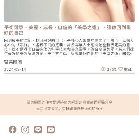
真妍也會視客戶的需求不斷引進最新的科技和設備，為每個人打造專屬於自
容醫學大會邀請凝境美學診所曾繁聞醫師演講–不同膠原蛋白增生劑的特性
旁形成明顯落差；隨著組織逐漸鬆弛下移，也可能在法令紋上方形成堆積，
己、獨一無二的美麗。賦真妍皮膚專科診所 陳建名 院長。 圖/賦真妍診所
和臨床應用：舒顏萃、精靈針、洢蓮絲、微晶瓷的比較（圖／凝境美學診
讓溝痕看起來更深。法令紋不一定是脂肪流失造成，脂肪較多、位置下移，
提供❤️ 想了解更多關於賦真妍皮膚專科診所❤️☎️中山店02-27771589? 中
所-曾繁聞醫師提供）《點擊看完整文章介紹》文章轉載自「凝境美學診所-
也可能是原因之一。4. 表情肌反覆牽動說話、微笑或做表情時，口鼻周圍的
山店台北市中山區八德路二段315,317,319號☎️忠孝店02-27711158? 忠
曾繁聞醫師專欄」
肌肉會反覆牽動皮膚，因此有些人的法令紋會在表情時特別明顯。不過，愛
孝店台北市忠孝東路四段162號3樓⭕️賦真妍皮膚專科診所官方網站
笑並不等於一定會有深法令紋。是否形成固定折痕，仍與皮膚彈性、骨架支
⭕️Instagram⭕️ Facebook⭕️ Line@官方帳號
撐、脂肪分布與組織狀態有關。5. 先天構造與個人差異鼻基底深淺、中臉立
平衡健康、美麗、成長、自信的「美學之道」，讓你回到最
體度、嘴部突出程度、脂肪分布與皮膚厚度，都可能影響法令紋的明顯程
好的自己
度。因此，有些人年輕時就有法令紋，也不一定代表老化或皮膚狀態不好。
6. 乾燥可能讓紋路看起來更明顯皮膚缺水時，表面的細紋與折痕可能更明
回到最美的年紀、找回最好的自己，是多少人追求的夢想？！然而，每個人
顯，但乾燥通常不是造成深層法令紋的主要原因。日常保濕有助於維持皮膚
心中的「最好」，各有不同的定義，許多專業人士也開始重新界定美的意
狀態，但無法取代對骨架、脂肪分布與組織鬆弛的評估。法令紋有哪些類
義，並不斷尋求日益進化的科學技術和專業醫學，融合高端美學，為人們提
型？先看出現狀態與形成原因每個人的法令紋不太一樣。有人笑起來才明
供最好的美容解決方案。美平方哲學，從追求個性化的「美學之道」開始！
顯，有人即使放鬆也看得到；看起來相似的紋路，背後成因也可能不同。依
對美平方診所的執行長林佳雯、院長許至偉醫師來說，美，不是「複製」別
主要形成原因，常見可分為四種類型：1. 骨骼型法令紋鼻基底或中臉支撐不
醫美圈圈
人的經驗，而是根據每個人的不同，打造「個性化」的體驗。這就是為什麼
足，使鼻翼與臉頰之間的高低落差較明顯。這類法令紋可能從年輕時就看得
診所以「平方」為名，而不是立方、甚至n次方，「我們剛剛好就好！」林
到。2. 鬆弛型法令紋皮膚與臉頰組織逐漸鬆弛下移，在法令紋上方形成堆
2024-03-14
2769
收藏
佳雯認為，只要比原本的你來的年輕、健康，或是看起來比實際年齡少個5
積，使紋路看起來更深。3. 肌肉型法令紋主要受到口鼻周圍表情肌牽動，通
歲、10歲，剛剛好就好，「所以我們不做過多的、誇張的療程。」這也正符
常在微笑、說話或做表情時特別明顯。4. 脂肪型法令紋臉頰脂肪較厚或較飽
合消費者追求「看不出來」自然效果的趨勢。「美平方」的美學之道：平衡
滿，與鼻翼、上唇之間形成高低落差，讓法令紋更加突出。多數人的法令紋
健康、美麗、成長、自信，就是建立在這樣的前提下，希望幫每個人找回最
不只有單一原因，也可能同時合併骨架支撐不足、組織鬆弛、肌肉牽動或脂
好、最美的自己。圖/美平方健康美學診所提供。不斷提升的專業素養，為
肪分布等問題。先了解法令紋的形成原因，再由醫師評估臉部結構與組織狀
顧客提供最好的美容解決方案美平方提供的不只是「剛剛好」的平衡美學，
態，才能找到適合自己的調整方向。法令紋療程怎麼選？先看形成原因與評
對於專業素養的提升、技術精進的追求，也是業界難得一見。身為執刀20多
估方向當法令紋已明顯影響外觀時，可考慮以下醫美或專業療程：1. 骨骼型
年的外科醫師，同時兼具營養醫療、細胞治療技術專業，許至偉院長深切感
醫美圈圈的使命是透過廣大網友的真實療程經驗分享
法令紋若主要和鼻基底、中臉凹陷或深層支撐不足有關，可評估： 高支撐
受到臨床經驗和學習交流的重要。「學習很重要，才能讓技術不斷進步。」
型玻尿酸 Restylane 瑞絲朗 OBT 系列 Teoxane 緹奧希玻尿酸 舒顏萃、洢
協助消費者少走冤枉路並選擇正確的療程
他進一步說明，很多優秀的醫師執業多年，往往都會發展出自己獨到的手
蓮絲、精靈針等膠原增生類療程 異體真皮粉或再生真皮粉 自體脂肪補脂、
法，或是更好的療程，透過研討交流，不時可以激發出更好的創意，「不同
貴族手術等手術方式調整重點不一定是直接填滿法令紋，而是依臉部條件補
的case，可能需要用不同的方式、不同的手法，來解決客戶的問題」，就像
足鼻基底或中臉的深層支撐。2. 鬆弛型法令紋若臉頰組織逐漸下移，並伴隨
最多輕熟女御用的玻尿酸，要從哪裡下針？尖針或鈍針？劑量要多少？絕不
嘴邊肉、輪廓鬆弛，可評估： 海芙音波 Ultraformer III／MPT 索夫波
是一套量化的SOP可以完美達成使命的！「很多經驗不是從教科書或說明書
Sofwave 鳳凰電波 Thermage FLX 埋線拉提 拉皮手術音波、電波與埋線的
裡就可以學到的」，搭配高端的科技，為顧客提供最好的美容解決方案，這
作用層次及方式不同，也不代表所有鬆弛型法令紋都適合同一療程。若同時
也是美平方堅持的使命。美平方的護顏之道：「逆齡養美x提升顏質」顛覆
存在凹陷或支撐不足，也可能需要搭配填充或膠原增生類療程。3. 肌肉型法