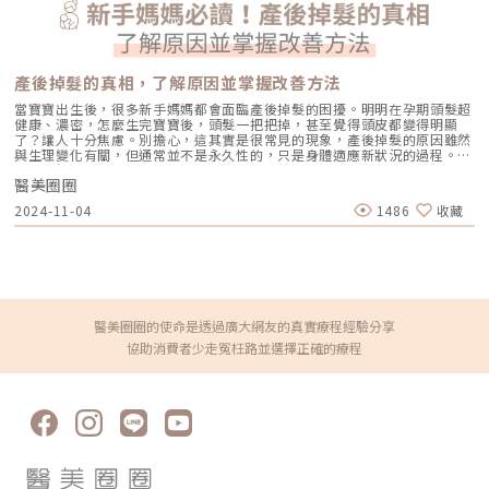
術，大幅提高交聯率、降低化學交聯劑量殘留量，改善玻尿酸密度與彈性，
平衡了黏彈性和豐盈持久度，並且透過 GCWs 純化製程去除了殘留的交聯
劑，提高使用的安全性。」MONALISA 愛。玻尿酸圖/泰可國際提供。結合
「微針」與「電波」的新型態微針電波強勢來襲2023年開始，結合「微
針」與「電波」的新型態微針電波成為高詢問度的醫美療程選項，京硯皮膚
產後掉髮的真相，了解原因並掌握改善方法
科診所蔡逸姍醫師表示：「微針電波是一種能處理多種問題肌的有效且安全
的低侵入式療程，透過極細微針矩陣將「電流」導入淺、中、深層的皮膚進
當寶寶出生後，很多新手媽媽都會面臨產後掉髮的困擾。明明在孕期頭髮超
行加熱，具有刺激膠原蛋白生成、改善膚質環境的作用。」然而伴隨科技的
健康、濃密，怎麼生完寶寶後，頭髮一把把掉，甚至覺得頭皮都變得明顯
發展，電波儀器不論是在功能與設計上都更加精準與複合。蔡逸姍醫師表
了？讓人十分焦慮。別擔心，這其實是很常見的現象，產後掉髮的原因雖然
示：「以今年推出的美國品牌微針電波Matrix翡翠電波為例，其微針電波手
與生理變化有關，但通常並不是永久性的，只是身體適應新狀況的過程。今
把一次進針即可調整三段深度與能量，讓醫師得以依據患者的狀況作客製化
天就來解開產後掉髮的原因，並教你如何改善產後掉髮，輕鬆對抗這個小困
的參數精細調整；此外搭配超細的針頭與即時電阻回饋與偵測，讓療程過程
醫美圈圈
擾。產後掉髮怎麼辦？深入了解背後的原因很多新手媽媽在生產後會突然發
更安全且修復期更短；此外平台式機種還可擴充手把，合併安排非侵入式到
現頭髮變得稀疏，甚至開始明顯掉落，與懷孕期間的濃密髮量形成強烈對
2024-11-04
1486
收藏
微侵入式的療程，一機即可規劃多種療程方案」。MATRIX 翡翠電波圖/泰可
比。這種產後掉髮其實是由於激素變化引起的自然調整現象，不必過於擔
國際提供。醫美新藍海：複合式體雕療程相對大多數對醫美顏面療程的討
心，身體正在慢慢回歸平衡。1. 荷爾蒙變化是主因懷孕期間，由於體內雌激
論，李承鴻皮膚科診所院長李承鴻醫師跳脫框架，分享「體雕」的趨勢的技
素大量增加，頭髮會停留在成長期，讓不少媽咪感覺髮量變得特別濃密。然
術，李承鴻醫師表示：「醫美體雕療程的評估要全面性地從ＣＶＳ：線條
而，生產後隨著雌激素快速下降，毛囊進入休止期，讓孕期未掉的頭髮開始
(Curve)、體積(Volume)與皮膚鬆弛度(Skin laxity) 三面向著手，在療程規
大量脫落，造成產後掉髮現象。這種情況通常在產後3到6個月最為明顯，但
劃上建議可朝複合式療程的安排，例如增肌減脂、冷凍減脂與可用於體態雕
大多數人會在一年內恢復正常，屬於自然的生理反應，無需過度擔心。2. 壓
塑的線性音波組合，達到更加乘的效果」。而提到體雕的趨勢，李承鴻醫師
力與疲勞也是推手生產對媽媽而言，是身心雙重的巨大挑戰。加上產後頻繁
則說：「運用電磁波刺激使肌肉高強度反覆收縮，達到腹肌、臀肌增強和緊
照顧新生兒，往往休息不足、壓力增加。壓力會加速頭皮的油脂分泌並影響
醫美圈圈的使命是透過廣大網友的真實療程經驗分享
實的效果的非侵入式體雕逐漸受到歡迎，電磁波刺激可30分鐘內達36,000
毛囊健康，導致掉髮情況加劇。所以，如果你覺得頭髮越來越少，試著找時
協助消費者少走冤枉路並選擇正確的療程
次腹肌訓練，持續且規律性的治療可強化核心維持體態，對於醫師與病患來
間放鬆一下，適度休息能夠幫助身體更快恢復。3. 營養不足會讓掉髮更明顯
說都算是相當高效的療程」。CoreSculpt 核心肌塑圖/泰可國際提供。科技
產後身體需要充足的營養來修復和恢復健康，但許多媽媽在照顧寶寶的同
升級 音波拉提再進化本次研討會的亮點之一，即是由恆美學診所院長暨創
時，往往忽略了自身的營養需求。如果缺乏足夠的鐵質、鋅、蛋白質，掉髮
辦人鄒承軒醫師介紹的新形態音波。鄒承軒院長表示：「近十年來，醫美市
情況可能會更加嚴重。因此，平時要注意飲食均衡，必要時可以諮詢醫師，
場中的音波類別發展是由高強度聚焦超音波(HIFU)的點狀探頭為主，隨著科
補充適合的營養素。4. 迅速回到回到原本身材曲線大多數的媽媽們，都希望
技進化，2022年已發展出具緊實體積的線性探頭，然而醫美療程的體驗與
產後能迅速回到產前的身材曲線。雖然大家都希望能迅速減重，但切勿依賴
升級除了讓療程效果更有感外，療程時間與客製化設計也逐漸成為重要考量
藥物或極端節食等不健康的方法來達成目標。這些方式雖然可能短期內看似
的項目」。鄒院長接著說：「目前新型態的音波在設計上做了大幅度的升
有效，但實際上卻可能對身體造成嚴重的傷害。在急速減重的過程中，體內
級，可以在同一把手上即時切換點狀與線狀探頭，同步進行不同深度的調
的營養攝取不足，可能導致頭髮無法獲得所需的養分，進而出現大量掉髮的
整，客製化並降低療程時間；此外雙向擊發與安全偵測系統更提升療程的安