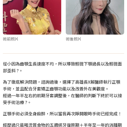
術前照片
術後照片
從小因為齒顎生長速度不均，所以導致輕微下顎過長以及輕微面
部歪斜 ?。
為了徹底解決問題，諮詢過後，選擇了高雄長X賴醫師執行正顎
手術，並且配合牙套矯正齒顎功能以及改善外在美觀度。
經過一年半左右的前期牙套調整後，在醫師的判斷下終於可以接
受手術治療 ?。
正顎手術必須全身麻醉，所以當我再次睜開眼時手術已經完成！
經歷過只能喝流質食物的五週綁牙復原期＋半年至一年的消腫期