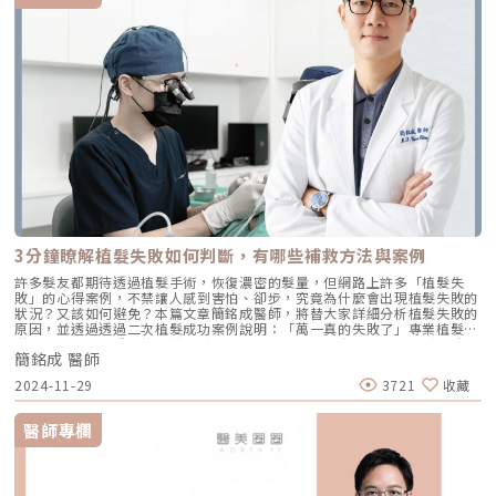
3分鐘瞭解植髮失敗如何判斷，有哪些補救方法與案例
許多髮友都期待透過植髮手術，恢復濃密的髮量，但網路上許多「植髮失
敗」的心得案例，不禁讓人感到害怕、卻步，究竟為什麼會出現植髮失敗的
狀況？又該如何避免？本篇文章簡銘成醫師，將替大家詳細分析植髮失敗的
原因，並透過透過二次植髮成功案例說明：「萬一真的失敗了」專業植髮團
隊該如何補救，重新找回豐沛髮量，和宛如天生的髮際線輪廓。植髮失敗如
簡銘成 醫師
何定義、判斷？植髮失敗會出現哪些情況？網路上充斥許多植髮失敗的文
章，讓許多髮友因此卻步，擔心花了時間、金錢，效果卻不如預期，究竟該
2024-11-29
3721
收藏
如何定義植髮失敗？簡銘成醫師貼心整理出3大關鍵，幫助髮友釐清術後成
效：1.毛囊存活率低「時間」是影響毛囊存活率最重要的關鍵，當毛囊在頭
皮外的逗留時間越長，存活率就會大幅下降，導致術後，頭髮未能如預期般
醫師專欄
重新長出來。2.術後疤痕、結痂植髮屬於微創手術，因此術後仍會有微小的
傷口及疤痕，許多人會因為擔心傷害到剛植入的毛囊或是術後傷口而不敢洗
頭，但其實術後的頭皮清潔相當重要，不洗頭不僅可能造成傷口感染，還會
讓植髮區的結痂影響到術後頭髮生長狀況。3.毛流不順，髮際線不自然（圖