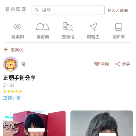
／
登入
註冊
看案例
聊醫美
查療程
問醫生
長知識
看案例
收藏
分享
薇
正顎手術分享
2年前
正顎手術