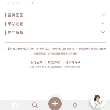
情況。5. 產後焦慮症無論是產前還是產後的壓力與負面情緒，都可能促使身
全性，目前在韓國已獲得高度關注，實為音波療程開啟新的紀元」。Q+立
體釋放壓力荷爾蒙，這會加速頭髮進入休止期。此外，媽媽若長期感到緊
線音波圖/泰可國際提供。泰可國際執行鄭旭辰表示，「泰可國際致力提供
張，頭皮的血液循環可能受到影響，讓掉髮問題更加嚴重。許多新手媽媽的
『先進安全的醫美產品』，為台灣帶來高品質與客製醫美需求的規劃，今年
焦慮不僅來自於對新生兒的擔心，也包括對自身狀態的焦慮。新手媽媽必
一月泰可和美國醫美儀器領導品牌 Candela 攜手合作，引進最新型態的微
醫美圈圈
看！如何改善產後掉髮？產後掉髮是許多新手媽媽常見的煩惱，通常在生產
針電波-翡翠電波，已獲得高度的迴響，隨著台灣對於醫美電音波療程的高
後幾個月開始變得明顯。雖然這是雌激素變化造成的自然現象，但有些生活
接受度，泰可五月將接力引入科技升級的新形態音波儀器產品，為台灣醫美
習慣、護理技巧以及醫美療程可以幫助緩解掉髮情況。讓我們一起來看看如
網站地圖
受眾族群帶來更多與更佳的選項。本次的研討會很高興邀請醫美界的先進共
何有效改善產後掉髮！1.醫美生髮療程在生髮療程的初期，通常會先從生髮
襄盛舉，觀察與分享醫美新趨勢，透過醫界與產業界的交流，為台灣美容醫
水開始。如果想要獲得更明顯的效果，可以諮詢皮膚專科醫師，是否適合進
學創造更多元的可能。」關於泰可國際泰可擁有熱忱、專業、完整的開發與
一步的進階療程。包括INDIBA英特波、PRP頭皮注射、Tixel提可塑、LLLT
熱門療程
維修團隊，致力於提供「先進安全的醫美產品」，除了提供醫美儀器設備銷
生髮雷射等。-INDIBA英特波：運用電容電阻技術，透過448kHz的專屬頻
售及維護服務，亦代理並經銷國際知名品牌。結合業務、行銷、教育訓練及
率來促進身體細胞的離子交換。這種方法能有效促進細胞再生，並活化毛囊
維修人員，共同組成服務小組，提供即時迅速的服務、產品銷售及通路服
細胞，同時增進血液循環，使毛囊能吸收到充足的營養，可以有效提升頭髮
務，與客戶共同創造「優質美麗」的創新價值與商機。泰可國際官網：
的強度與健康。-PRP頭皮注射：透過抽取患者的血液並利用離心機分離出
https://www.tkmed.com.tw/[1] 資料來源：
高濃度的PRP（血小板豐富血漿），再將其注射到掉髮區域，PRP中的生長
刊載於醫美圈圈內的資訊僅用於教育目的。我們不提供醫療諮詢、診斷或建議。如果遇到任何
https://www.marketsandmarkets.com/Market-Reports/medical-
因子能有效促進毛髮生長。因為PRP來自於患者自身，所以感染風險極低，
的醫療問題，請與相關醫療專業人員聯繫
aesthetics-market-885.html?
並且能促進血管再生，進一步改善髮量和髮質。-LLLT生髮雷射：低能量光
gad_source=1&gclid=Cj0KCQjwncWvBhD_ARIsAEb2HW9RE3mpxk9r
波能促進毛囊內粒腺體生成ATP，為毛髮提供能量，促進生長。不同波長的
CShphtxwO_PDfK6X0dPsxSHszdNND1DSvjU1vC98f5waAp8XEALw_
|
|
|
|
版權宣告
服務條款
隱私權條款
LLLT光波有不同效果：藍光平衡油脂，紅光提升能量供應，紅外光改善血液
wcB[2] 資料來源：https://www.gii.tw/report/sky1321969-global-
循環。建議搭配居家生髮帽和定期進行診所的LLLT療程，以達到最佳的生髮
Copyright © 2022 Worth it All rights reserved.
hyaluronic-acid-market-size-share-growth.html
效果。-Tixel提可塑：Tixel運用鈦合金探頭的熱力點陣技術，瞬間加熱治療
區域，形成微小傷口，促進生長因子的釋放，並幫助生髮液和精華液的吸
收，進而促進周圍毛髮的生長。2.營養均衡與頭髮健康適當補充營養素能促
進頭髮健康，增強韌性和光澤。蛋白質有助於修復受損髮絲，omega-3 脂
肪酸則讓頭髮柔順。維他命B群、維他命E和鋅等營養素同樣重要。3.適度的
休息與放鬆照顧嬰兒會讓媽媽們的生活作息顛倒，容易感到身心疲憊。建議
媽媽們在照顧新生兒的同時，利用空閒時間休息或進行適度運動，並和伴侶
共同分擔育兒責任，確保獲得足夠的睡眠以補充體力。4.輕柔清潔頭皮洗頭
的時候，要輕柔對待頭皮，避免用力揉搓或拉扯。建議使用指腹輕輕按壓，
不要用指甲去刮傷頭皮，這樣就能讓頭髮和頭皮得到適當的清潔。5.選擇適
合的水溫使用過熱的水洗頭可能會引起頭皮發炎和乾燥，加重掉髮問題；而
用冷水則會使血管收縮，影響頭皮的血液循環。因此，建議選擇適中的水溫