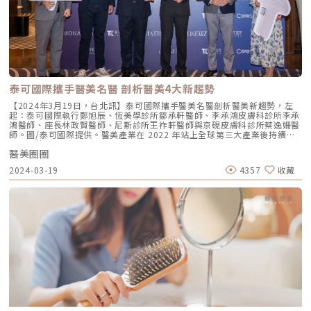
個地方；但是原本還殘留在上面的頭髮，還是有可能會繼續掉，這時就會出
現一種狀況：植髮區的頭髮越來越濃密茂盛，但原生髮的地方卻逐漸稀疏。
《點擊看完整文章介紹》文章轉載自「首盛診所-簡銘成醫師專欄」
泰可國際攜手醫美名醫 剖析醫美4大新趨勢
【2024年3月19日，台北訊】泰可國際攜手醫美名醫剖析醫美新趨勢，左
起：泰可國際執行鄭旭辰、恆美學診所鄒承軒醫師、李承鴻皮膚科診所李承
鴻醫師、座長林政賢醫師、尼斯診所王祚軒醫師與京硯皮膚科診所蔡逸姍醫
師。圖/泰可國際提供。醫美產業在 2022 年站上全球第三大產業後持續成
長，根據全球市場調查公司 MarketsandMarkets 分析，2023年全球醫美市
醫美圈圈
場營收約為150億美元，估計在2028年將突破250億美元〔1〕。位於醫美
產業成長最快速的亞太地區，年產值預估超過600億(台幣)的台灣不僅極具
2024-03-19
4357
收藏
發展量能，更是醫美品牌與供應商的必爭之地。面對富潛力但又高競爭的環
境，如何掌握趨勢契機是突破重圍的關鍵。全球醫美儀器及產品專業代理泰
可國際日前攜手台灣醫美名醫舉辦醫美產品與趨勢研討會，透過實務案例解
析與產品科技對照，帶出最新台灣醫美發展趨勢、科技應用與產業觀察，全
場超過130位醫美診所醫師與代表盛情響應。微整針劑注射熱度不減 名醫王
祚軒分享玻尿酸注射要訣研究顯示全球玻尿酸市場規模預估2030年將達到
168億美元〔2〕，在台灣術式時間短且顯效快的玻尿酸注射成為熱門的微
整針劑類注射選項。尼斯診所執行長王祚軒醫師分享玻尿酸注射的訣竅。王
醫師表示：「玻尿酸注射應掌握內輪廓『充填流失 增加飽滿度』，外輪廓
『拉提輪廓 線條更流暢』兩大原則進行注射施打」。對於玻尿酸療程，王
祚軒醫師說：「玻尿酸有「顆粒型」以及「凝膠型」兩種，顆粒型的玻尿酸
支撐力效果好、硬度高，而凝膠型玻尿酸則是高平滑、組織結合度高、能產
生較自然塑形效果。」王醫師接著說：「玻尿酸療程主要依個人狀況而有不
同，沒有非要哪一種類型，但隨科技進步，近期也推出結合顆粒型及凝膠型
優勢的玻尿酸，像韓國品牌Monalisa玻尿酸即採用獨特的 Hy-BRID 交聯技