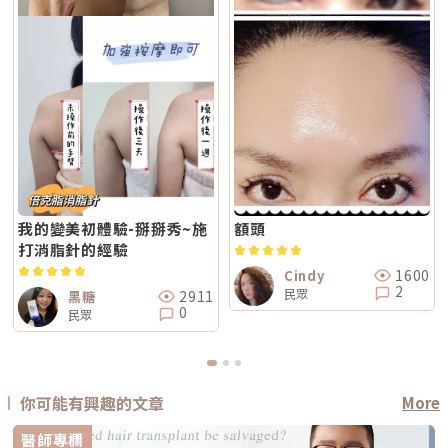
我的變美初體驗-掰掰秀~施
額頭
打消脂針的經驗
1600
Cindy
2
民眾
2911
黑糖
0
民眾
你可能有興趣的文章
More
醫師專欄