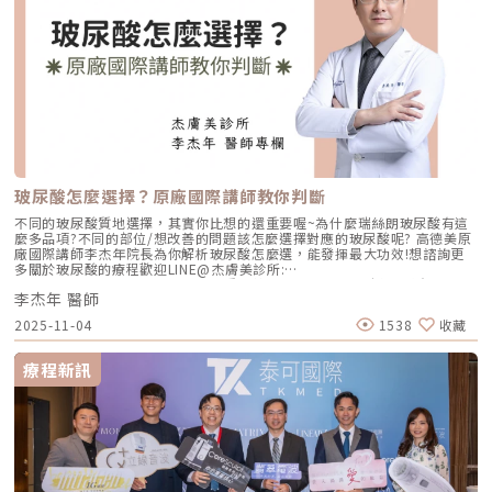
／首盛診所-簡銘成醫師提供）毛囊種植的角度與方向，都會影響髮際線自
然度及毛流走向，因此植髮時醫師必須配合原生毛髮的髮流方向及角度，將
毛囊植入事先規劃的區域，才能達到自然美觀的效果。 因此，簡銘成醫師
在植髮時，會根據患者頭髮的生長狀況排列出微微不規則的鋸齒狀，而種植
毛囊時則會依據理想的視覺密度，在髮際線最前緣兩排的區域，植入最細的
毛囊，靠近原生髮的部分則是植入多髮毛囊，打造出宛如天生的自然髮流。
為什麼會植髮失敗？還有比植髮失敗更痛苦的事情嗎？為什麼在醫療技術這
麼進步的時代，還會出現植髮失敗的慘況，簡銘成醫師分享，有可能是下列
幾個因素導致植髮失敗：植髮失敗原因1：醫師、植髮團隊經驗不足當毛囊
離開身體的時間越久，存活率也會跟著下降，因此團隊的專業度及默契就顯
得格外重要，所以，在首盛的每一場植髮手術，簡銘成醫師都堅持安排足夠
的分髮師，因為分髮是需要高度的細心與專心，不能因為趕時間而求快，在
取髮的同時，分髮團隊也會同步開始分髮，加速植髮流程，提高毛囊存活
玻尿酸怎麼選擇？原廠國際講師教你判斷
率。植髮失敗原因2：植髮密度判斷錯誤植髮密度是決定術後髮量的重要關
鍵，但許多診所並非植髮醫師親自諮詢、評估，恐導致植髮密度不足，效果
不同的玻尿酸質地選擇，其實你比想的還重要喔~為什麼瑞絲朗玻尿酸有這
不彰。 簡銘成醫師分享：植髮手術，通常每平方公分種植70-80根就會有茂
麼多品項?不同的部位/想改善的問題該怎麼選擇對應的玻尿酸呢? 高德美原
密的視覺效果，但必須注意的是，雄性禿患者頭皮的血液循環較差，若種植
廠國際講師李杰年院長為你解析玻尿酸怎麼選，能發揮最大功效!想諮詢更
密度過高，反而會導致植入的毛囊無法吸收足夠養分，降低存活率。 因此
多關於玻尿酸的療程歡迎LINE@杰膚美診所:
在進行植髮手術之前，一定要先找到專業的醫師，根據髮友的頭皮狀況進行
https://page.line.me/xhc2941b重點摘要：00:11 玻尿酸作用介紹00:47
密度評估，調整合適的種植面積與毛囊株數規劃，才能達到最佳的植髮效
李杰年 醫師
玻尿酸分為三大類型02:09 迷思一、玻尿酸打哪裡都可以？02:36 迷思二、
果。植髮失敗原因3：術後照護不佳植髮手術，除了專業的醫師團隊之外，
打完下巴蘋果肌看起來怪怪的？03:30 迷思三、臉部鬆弛只能做拉皮嗎？
2025-11-04
1538
收藏
患者術後的保養也非常重要，每個環節都必須做到最好，才會是一場成功的
05:00 總結LINE官方帳號一對一咨詢👉https://reurl.cc/x3EQZN歡迎訂閱
植髮。 植髮術後14天，種植區的毛囊才會穩固下來，主要是因為剛植入的
我的頻道👉https://reurl.cc/nY51k8關注杰膚美診所FB👉
區域血管會比較脆弱，因此毛囊會需要約兩週的「毛囊穩固期」，在這兩週
https://reurl.cc/XQljva杰膚美診所官網👉https://jfmskin.com/關注李杰
療程新訊
的期間內，必須避免讓核心過於用力，以免尚未穩固的毛囊噴出或脫落。
年醫師FB👉https://reurl.cc/Mzk0nm杰膚美診所地址：104台北市中山區
除此之外，植髮手術也會留下微小的傷口，若沒有將結痂清除，恐影響毛囊
復興北路50號2樓電話：02-8772-6625
的生長，為了避免這樣的狀況產生，首盛診所在術後提供兩週的專業洗護療
程，患者可以根據自身需求選擇療程，讓頭皮維持最佳狀態。植髮失敗原因
4：沒有落實生髮對許多患者來說，生髮、植髮就像是選擇題，不想手術就
選生髮，想要更快看到改變就選植髮，但其實生髮、植髮必須同時並進相輔
相成。 植髮手術是從後枕部「永不落髮區」取出健康的毛囊植入落髮區，
因為基因的特性，所以後枕區的毛囊不會受到雄性賀爾蒙影響，會永遠在那