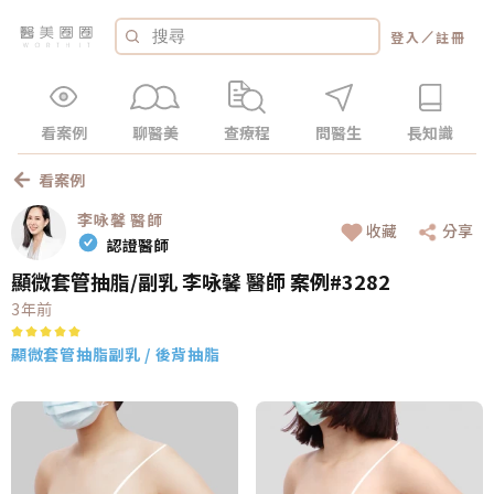
／
登入
註冊
看案例
聊醫美
查療程
問醫生
長知識
看案例
李咏馨
醫師
收藏
分享
認證醫師
顯微套管抽脂/副乳 李咏馨 醫師 案例#3282
3年前
顯微套管抽脂
副乳 / 後背抽脂