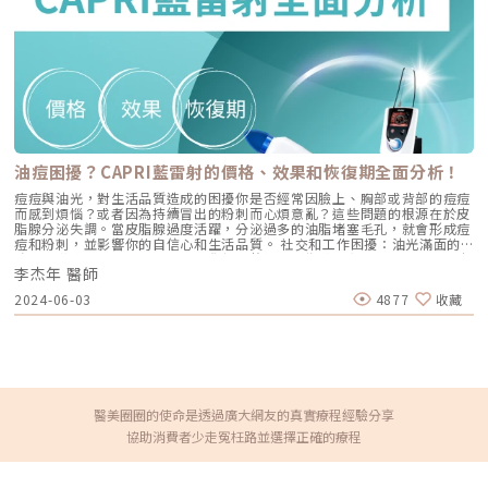
學：BAP 五點拉提點位解析施打 Profhilo 是一門藝術。我們採用國際標準
曲線，甚至還能改善痠痛困擾，運用的層面相當廣泛。也就是因為推出已經
的 BAP（Bio Aesthetic Points）五點拉提打法，這五個點是避開重要血
有一段時間，選擇性很多，但要注意因為是施打、注射到肌膚，一定要選擇
管、精準對準臉部支撐結構的黃金位置： [1] 顴骨高點： 位於顴骨最突出的
有美國食品藥物管理局(FDA)與台灣衛福部食品藥物管理署檢驗合法認證且
地方，需離眼睛外側至少 2 公分。能像掛鉤一樣，為中臉提供向上向外的支
適用在該治療部位的肉毒產品，才能安全享受肉毒帶來的青春感受。關鍵
撐力。 [2] 鼻翼與瞳孔垂直線交界： 在鼻翼與耳廓之間畫出水平線，再從瞳
2：濃度劑量、施打單位要足夠市面上很容易因為不同計價方式造成混淆、
孔中線畫垂直線，兩線交交叉處作為注射點。能有效改善法令紋，飽滿面中
以為撿到便宜、施打後卻沒效果的案例層出不窮！最大可能原因之一是出在
部。 [3] 耳廓下前緣： 位於耳廓下緣的前方約 1 公分處。是收緊臉部外側
肉毒桿菌素稀釋的「濃度」，或是施打在臉上除皺的「單位數」偷工減料而
輪廓、強化下頷線條的關鍵。 [4] 下頷嘴角交界： 在下巴中軸線的三分之一
來！魏院長解釋「常聽見打皺眉紋、魚尾紋、咀嚼肌需要幾U？不同部位需
處畫垂直線，再向唇角方向移動 1.5 公分。可以修飾木偶紋，改善嘴角下
要的U數多少？其實U（Unit，或稱「IU」= International Unit）是指，肉
垂。 [5] 下顎角前緣： 位於下顎角前側約 1 公分處。幫助拉緊腮幫子多餘
毒桿菌素的活性單位，也是肉毒桿菌素的施打單位數。最容易導致肉毒價格
的鬆弛組織，讓下顎線條清晰。五、 哪些部位最適合 Profhilo 逆時針？
落差的原因在於『濃度稀釋！』正常情況下，原裝瓶的肉毒桿菌素為真空的
Profhilo 逆時針之所以能成為抗老界的寵兒，不僅是因為它的成分純淨，
油痘困擾？CAPRI藍雷射的價格、效果和恢復期全面分析！
乾燥粉末狀，施打前要加入無菌的生理食鹽水去稀釋，稀釋方式就非常重
更因為它解決了傳統醫美難以觸及的「盲區」。它不靠體積填充，而是透過
要。標準的稀釋濃度為，各品牌的稀釋比例會依單瓶容量而有所差別，過度
痘痘與油光，對生活品質造成的困擾你是否經常因臉上、胸部或背部的痘痘
「液態拉皮」的概念，從根本提升肌膚彈性。以下四個部位是我在臨床運用
稀釋打起來還是會有效果，但是維持時間大幅降低。稀釋不夠也不行，可能
而感到煩惱？或者因為持續冒出的粉刺而心煩意亂？這些問題的根源在於皮
中最推薦的：1. 臉部液態拉皮：BAP 五點精準誘導這是 Profhilo 的核心應
維持效果可能受影響，也容易造成前期有眉壓眼的不適。《點擊看完整文章
脂腺分泌失調。當皮脂腺過度活躍，分泌過多的油脂堵塞毛孔，就會形成痘
用。與傳統玻尿酸增加臉部「厚重感」或「體積支撐」的邏輯完全不同，
介紹》文章轉載自「魏嘉宏皮膚科醫美中心-魏嘉宏醫師專欄」
痘和粉刺，並影響你的自信心和生活品質。 社交和工作困擾：油光滿面的
Profhilo 本質上是液態拉皮。我們採用國際標準的 BAP（Bio Aesthetic
臉或布滿痘痘的肌膚，可能讓人覺得不整潔，影響職場和社交關係。而頭皮
Points）五點注射法，這五個點是避開重要血管、精準將玻尿酸導入真皮層
李杰年 醫師
過度出油也可能引起異味問題，讓你感到尷尬。 感染風險增加：痘痘和油
的黃金位置： 顴骨高點：啟動中臉肌膚的生物重塑，優化張力。 鼻翼瞳孔
脂過多的皮膚容易感染，可能造成皮膚損害，增加皮膚健康風險。 自信心
交界：透過提升肌膚彈力，自然弱化法令紋的視覺感。 耳廓下前緣：強化
2024-06-03
4877
收藏
受損：油光和痘痘提醒著我們外表的不完美，讓人感到不安和不自信。 留
臉部外側緊緻度，讓輪廓不再鬆垮。 下頷嘴角交界：改善嘴角周圍的鬆
下疤痕：如果不及時治療，痘痘和油性皮膚可能會留下永久性疤痕，對外貌
弛，恢復皮膚原有的拉力。 下顎角前緣：誘導彈力蛋白新生，收緊下頷邊
造成更大的損害。我們將深入探討痘痘形成的原因和過程，並介紹如何利用
緣的曲線。這五個點位並非用來「填充凹陷」，而是作為信號啟動點，讓玻
「CAPRI藍雷射」來解決油痘問題，探討效果、恢復期及價格。痘痘形成的
尿酸在皮下如水幕般擴散，誘導彈力蛋白大量新生，像是在皮下植入了一層
原因和過程痘痘主要分為兩類：細菌性毛囊炎和黴菌性毛囊炎。這兩者在外
隱形的「彈力網」，讓下顎線與中臉自然回歸緊緻狀態。2. 火雞頸與橫向頸
觀上相似，但治療方法不同。因此，當不確定痘痘類型時，最好尋求專業醫
紋：修復彈力纖維的救星頸部皮膚極薄，且缺乏支撐結構，老化多半是因為
師診斷。 痘痘名稱 細菌性毛囊炎 黴菌性毛囊炎 病菌來源 痤瘡桿菌(細菌型)
彈力纖維斷裂。傳統填充型玻尿酸因為有化學交聯，施打後容易因重力或皮
皮屑芽孢菌(黴菌型) 發生部位 臉部、胸部、背部、頸部 臉部、胸部、背
膚過薄而產生凸起（毛毛蟲現象）。Profhilo 具備極佳的流動性，能均勻
醫美圈圈的使命是透過廣大網友的真實療程經驗分享
部、頸部 痘痘特徵 粉刺、丘疹 囊腫、膿疱 顆粒大小接近的丘疹 形成原因
滲透進頸部真皮層，不是填平皺紋，而是從底層重塑頸部肌膚的厚度與張
協助消費者少走冤枉路並選擇正確的療程
皮脂腺分泌過多 痤瘡桿菌 毛囊過度角質化 身體有發炎情況 悶濕引發感染
力，是目前改善頸部質感的首選。3. 手背（雞爪手）：重建真皮層的緊實度
長時間久坐 衣褲材質太緊不透氣 長時間配戴口罩 解決方式 抗生素、酸類藥
雙手最容易因彈力蛋白流失而顯得乾癟、血管明顯。Profhilo 透過「非填
物、雷射治療 抗黴菌藥物 痘痘形成的主要原因包括： 皮脂過度分泌：皮脂
充」的方式，啟動手背肌膚的自我修復機制。它不僅是補水，更是透過生物
腺過度活躍，導致毛囊中充滿油脂，這樣很容易引發細菌感染。 細菌感