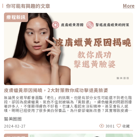
你可能有興趣的文章
More
療程新訊
皮膚蠟黃原因揭曉，2大對策教你成功擊退黃臉婆
無論男女遲早都會面臨「老化」的挑戰。但是有部分女性可能還不到老化階
段，卻因為皮膚蠟黃、氣色不佳就被稱為「黃臉婆」。膚色蠟黃的問題困擾
著許多人，不僅顯得膚色不好看，也讓人看起來沒有精神。甚至會有人感
嘆，明明已經使用了很多美白保養品，為什麼卻毫無改善？其實導致皮膚蠟
黃的原因有很多，小編先帶領讀者了解皮膚蠟黃的主因，再來分享擊退皮膚
醫美圈圈
蠟黃有哪2大對策，教你成功擺脫「黃」臉婆！為什麼皮膚會蠟黃？有哪些
主要原因？不僅老年人，很多年輕人也會碰到皮膚蠟黃的問題。除了要注意
2024-02-27
3001
收藏
作息和勤於保養之外，還可以考慮選擇雷射來改善膚色不均勻，去除黑斑等
問題。另外，也可以考慮打美白針，補充抗氧化，保護皮膚免受紫外線傷
害。 肌膚過於氧化：意思是，就像肌膚在生命中慢慢老化的一個過程。氧