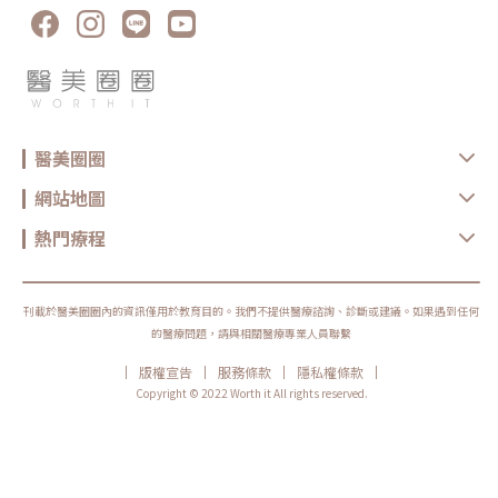
重塑增加組織的彈性與結構感，讓手背肌膚恢復細緻平滑，找回如少女般優
染：當皮脂堵塞毛孔後，細菌在毛囊內繁殖，導致發炎並形成痘痘。 皮膚
雅的肌膚張力。4. 口周細紋：自然軟化而不僵硬對於愛笑或年長客戶常見的
角質過度增生：過度角質化會堵塞毛囊口，阻礙皮脂排出，導致形成痘痘。
唇周紋，若使用傳統填充物，常會因為增加了體積而讓表情變得僵硬。
賀爾蒙變化：青春期、生理期、懷孕或壓力等情況，會導致荷爾蒙變化，增
Profhilo 透過液態拉皮的原理，在不改變五官比例的前提下，誘導唇周肌
加痘痘出現的風險。 遺傳因素：家族中有痘痘問題的人，更容易受到影
膚新生彈力蛋白，從底層「軟化」細小紋路，讓整個人看起來更加柔和、自
響。 天氣影響：熱、潮濕天氣增加皮脂分泌，乾燥天氣刺激皮脂腺分泌更
然。六、 蔡醫師的診間建議：如何規劃妳的「逆時針」計畫？在辰美學，
多油脂，都可能加重痘痘問題。 藥物影響：某些藥物和化妝品成分會引起
我們追求的是「長效且細膩」的美，而非瞬間的煙火式改變。針對初次接觸
敏感反應，導致痘痘，例如，某些類固醇、抗生素、避孕藥和含有碘的藥
Profhilo 逆時針 的客戶，我通常會建議以「週期性重塑」的方式來規劃妳
物。青春痘的形成過程相當複雜，從皮脂腺分泌過多油脂，堵塞毛孔，形成
的專屬美學地圖：1. 基礎療程：建議至少進行 2 至 3 次為了達到最佳的彈
粉刺，再到細菌感染引起的紅腫痘痘。長時間的毛孔堵塞甚至可能導致囊腫
力蛋白新生與肌底環境優化，單次施打僅是啟動信號，完整的重塑需要時間
醫美圈圈
性青春痘。因此，抑制皮脂腺分泌對於中長期控制痘痘非常重要。CAPRI藍
堆疊： 啟動期（第 1 次與第 2 次）： 建議間隔 1 個月施打。這兩次密集的
雷射：油痘救星痘痘治療方法從口服藥物、塗抹藥膏到擦A酸，如今又有了
治療能確保高濃度玻尿酸在真皮層內建立穩固的擴散網絡，全面活化纖維母
一種新選擇—CAPRI藍雷射。這項技術專門針對痘痘和油脂問題，經過衛福
細胞。 強化期（第 2 次與第 3 次）： 建議間隔3到6個月進行第三次施打。
網站地圖
部核准，能夠抑制皮脂分泌並治療痤瘡和青春痘。什麼是CAPRI藍雷射？
這是一個關鍵的鞏固點，能延續細胞的再生信號，讓拉皮效果更具層次感。
CAPRI藍雷射來自韓國，是專門為痘痘設計的新型雷射治療技術，使用
維持期： 經過這 3 次完整的週期療程後，肌膚的緊緻度與細緻質感通常可
450nm的藍光波長。藍雷射增強了這個波長的能量，提供更有效的殺菌效
熱門療程
以維持九個月左右的時間。2.術後照護：輕盈無負擔的修復由於 Profhilo
果。CAPRI藍雷射作用原理CAPRI藍雷射結合了450nm的藍光波長和
是極高純度的玻尿酸且不含化學交聯劑，術後反應極輕。只需在 24 小時內
1450nm的油切雷射，能被皮脂腺吸收，摧毀皮脂腺，控制臉部、頭部和背
避免劇烈運動與高溫環境（如溫泉、蒸氣室、高溫瑜伽），其餘日常生活、
部的多餘油脂，消滅痤瘡桿菌，還能直接穿透皮脂腺，讓皮脂腺萎縮，達到
上妝均不受影響，非常適合行程滿檔的都會女性。結語：美，是找回妳原本
控油目的。根據多項研究報告，熱能能夠透過皮膚直達皮脂腺並收縮，實現
的自然光采抗老不應該是「加法」，而是「還原」。Profhilo 逆時針的哲
控油效果。藍光波長為50nm，擁有更強的能量，可殺滅痤瘡桿菌並摧毀紫
刊載於醫美圈圈內的資訊僅用於教育目的。我們不提供醫療諮詢、診斷或建議。如果遇到任何
學與辰美學的理念不謀而合：我們不希望客戶變得不像自己，我們希望妳在
質。CAPRI藍雷射適用族群 臉部痘痘 油脂分泌過多、毛孔粗大 頭皮出油 身
未來的日子裡，依然保有那份緊緻、透亮的彈力美感。妳不需要厚重的粉底
的醫療問題，請與相關醫療專業人員聯繫
體各部位痘痘粉刺 藥物過敏或不適合藥物治療的人 化妝易浮粉或脫妝了解
來遮蓋疲態，因為最美的底妝，就是妳健康的真皮層。如果妳也想體驗這種
CAPRI藍雷射優點與缺點優點CAPRI藍雷射治療過程簡單，無恢復期或副作
「由內而外」的重塑感，歡迎來到辰美學，讓我們為妳量身定制專屬的逆齡
|
|
|
|
版權宣告
服務條款
隱私權條款
用，適合不想依賴口服藥物的人。這項技術無需敷麻藥，治療過程幾乎無痛
處方箋。「詳細內容請詳見辰美學官網」
感，使用ATCD冷媒系統和Top Hat安全輸出技術，治療更安全，副作用減
Copyright © 2022 Worth it All rights reserved.
少。治療效果快速，通常在15分鐘內完成。缺點治療後可能會出現輕微臉
紅，通常6小時內會消退。某些情況下，皮膚可能變得敏感或出現新痘痘。
尤其是皮膚上有粉刺或蠕形蟎蟲的人，需特別注意。建議治療前諮詢皮膚專
科醫師，確保皮膚狀況適合這種治療。如果治療後痘痘超過一週不見好轉或
出現化膿，需及時回診。治痘大比拼：口服A酸vs CAPRI藍雷射藍雷射的效
果來自雷射光能，不需要口服藥物，因此副作用相對較低。這種治療特別適
合不願依賴口服藥物者，或是因為副作用而不能使用口服A酸的族群。對於