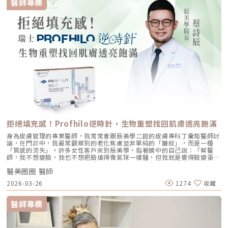
醫師專欄
化過程會因為紫外線、空氣污染、吸菸，以及身體正常的代謝而引發過多的
自由基。這些自由基會讓肌膚變得粗糙、出現細紋和暗沉蠟黃。 皮膚生成
太多黑色素：一般情況下，皮膚只要暴露在紫外線下，會刺激黑色素細胞分
泌黑色素，以保護皮膚避免受到傷害。但如果長時間暴露在陽光下而未做好
防曬措施，黑色素生成過多，皮膚無法及時代謝，皮膚就會變得較黑，甚至
出現不均勻的黑斑，像是雀斑或曬斑。 血管供氧不足：意思就是說血液循
環不順暢，肌膚裡的微血管攜帶氧氣的血紅素量不夠，所以皮膚看起來蠟黃
無光。若是血液循環順暢，攜帶氧氣的血紅素量就會增加，臉色看起來就會
紅潤。 日常作息不規律：無論是晚睡、熬夜或是白天睡覺，會讓身體的新
陳代謝速度減緩，進而影響黑色素代謝，造成黑眼圈，皮膚也會變得粗糙、
無光澤、顯得蠟黃暗沉。如果長時間缺乏睡眠也會讓眼睛周圍的皮膚顯得暗
沉，就像我們常說的「熊貓眼」。 角質無法正常代謝：日常作息不規律也
會讓皮膚角質代謝出問題，造成角質無法正常謝而引起堆積。這些角質排列
鬆散，表面凹凸不平，如果光線照射下會散亂，無法有效反射光線。這樣一
來，皮膚看起來就會顯得粗糙、蠟黃。 肌膚缺乏保濕：當肌膚水分充足
時，皮膚表面會很滑，反射光的效果會很好。皮膚看起來會晶瑩剔透，顏色
也會顯得紅潤。擊退皮膚蠟黃的2大對策對策一、雷射療程• 皮秒雷射：皮
拒絕填充感！Profhilo逆時針，生物重塑找回肌膚透亮飽滿
秒雷射能夠縮小毛孔、改善色斑，讓臉部皮膚全面更新。不僅使皮膚看起來
更有光澤，還能淡化瑕疵、清潔毛孔中的污垢。是一種不錯的定期護膚方
身為皮膚管理的專業醫師，我常常會跟辰美學二館的皮膚專科丁彙矩醫師討
法，能夠保持年輕肌膚的秘密武器！•淨膚雷射：清除粉刺、清潔肌膚深層
論，在門診中，我最常觀察到的老化焦慮並非單純的「皺紋」，而是一種
污垢和代謝角質，抑制油脂分泌過多的問題。同時也能夠縮小毛孔，使肌膚
「質感的流失」。許多女性客戶來到辰美學，指著鏡中的自己說：「蔡醫
看起來更細緻。• 飛梭雷射：適用於肌膚凹洞型痘疤和毛孔粗大問題，飛
師，我不想變臉，我也不想把臉填得像氣球一樣腫，但我就是覺得臉變垂
梭雷射與上述雷射方式有所不同，可能會導致傷口產生。因此，療程後護理
了、乾了，看起來很累。」這種「累感」，往往來自於肌膚真皮層結構的崩
比其他雷射更複雜，需要人工皮更換，並且注意多做防曬措施和加強保濕。
醫美圈圈 醫師
解。過去我們習慣用玻尿酸去「填補」凹陷，或是用電音波去「緊緻」皮
對策二、日常保養• 保養點滴：能夠防止黑色素的形成，淡化斑點，並提
表，但在這兩者之間，其實存在著一個關鍵的空白區：生物重塑（Bio-
2026-03-26
1274
收藏
供皮膚所需的營養。使皮膚增加細胞的活力，擊退氧化和老化的問題。•
Remodeling）。這就是為什麼我對 Profhilo 逆時針（俗稱：璞菲洛）情
杏仁酸煥膚：杏仁酸是一種果酸，用來改善肌膚問題。能幫助去除老廢角
有獨鍾的原因。一、 重新定義抗老：為什麼妳需要的是「重塑」而非「填
質、淡化色素斑點、殺菌、減緩發炎，並促進膠原蛋白再生。杏仁• 酸具
充」？在深入了解 Profhilo逆時針 之前，我們必須先釐清肌膚老化的本
醫師專欄
有親脂性，能夠深入毛囊，控制皮脂分泌和粉刺生成。• 加強保濕和防
質。肌膚的年輕度由真皮層的三大支柱決定：水份、膠原蛋白
曬：首先要加強肌膚保濕，讓肌膚回復保水度佳的狀態，修護效果會更好。
（Collagen）以及彈力蛋白（Elastin）。多數人對膠原蛋白耳熟能詳，它
也可以用化妝水輕輕按摩皮膚，幫助護膚品更好地吸收。紫外線曝曬過度會
就像建築物的「鋼筋水泥」，負責撐起皮膚的厚度與體積；然而，讓肌膚在
傷害皮膚，所以要做好防曬措施，給肌膚基本的保護，這樣斑點就不會一直