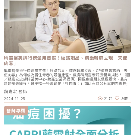
做表情後能迅速回彈、維持組織張力的關鍵，其實是彈力蛋白。彈力蛋白就
冒出來囉！除了上述的醫美療程和日常保養方法，要改善肌膚狀況還可以透
像支撐鋼筋的「橡皮筋」，不幸的是，人體在青春期過後，彈力蛋白的合成
過攝取足夠的水分，多食用含有維他命C的蔬果，並進行適度的運動。同
速度就會大幅下降。當彈力蛋白流失，肌膚就會像失去彈性的鬆緊帶，出現
時，保持良好的生活習慣也很重要，例如正常規律的睡眠、少吃甜食、油
細紋、毛孔粗大、甚至是難以處理的「鬆弛型下垂」。傳統玻尿酸屬於「填
炸、辛辣食物，避免刺激肌膚，讓肌膚有足夠的休息時間，才能回復原本的
充型」，主要目的是增加體積（Volumizing），如果過度施打，容易造成
光澤和健康的狀態。★溫馨提醒★小編要提醒大家，醫療並非單純的商業交
面部僵硬或「醫美臉」。而 Profhilo 逆時針的誕生，是為了從細胞底層進
易，所有的療程都伴隨著風險。因此，作為消費者應該謹慎選擇合適的醫療
行「修復與重塑」，讓皮膚自己找回年輕時的彈性。二、 Profhilo 逆時針
方案，以確保安全與健康。
的科學核心：NAHYCO™ 專利技術Profhilo逆時針來自瑞士著名的 IBSA 製
藥集團。身為專業醫師，我非常看重產品的「純淨度」與「穩定性」。
Profhilo 之所以能在國際醫美界佔有一席之地，在於其革命性的
NAHYCO™ 專利熱融合技術。1. 醫學界的「純淨」突破：無化學交聯劑一
般玻尿酸為了維持在體內的時間，必須添加化學交聯劑（如 BDDE）。雖然
這在合法範圍內是安全的，但對於過敏體質或追求極致天然的客戶來說，仍
存在延遲性發炎的風險。Profhilo逆時針 透過精確的加熱與降溫製程，讓
稱霸醫美排行榜愛用首選！紋路剋星、精緻輪廓立現「天使
高分子與低分子玻尿酸產生自然的氫鍵鍵結，完全不含 BDDE。這意味著它
肉毒」
具備極高的「生物相容性」，注射後能與人體組織完美融合。2. 高低分子玻
尿酸的「黃金比例」Profhilo 含有目前市面上極高濃度的玻尿酸
稱霸醫美排行榜愛用首選！紋路剋星、精緻輪廓立現，CP值無敵高的「天
（64mg/2ml），它結合了： 高分子量玻尿酸（H-HA）：提供穩定的物理
使肉毒」為何成為留住青春的最佳捷徑～皮膚科魏嘉宏院長親自揭秘！（圖
支撐與深層鎖水，改善鬆弛。 低分子量玻尿酸（L-HA）：作為傳遞信號的
／魏嘉宏皮膚科醫美中心-魏嘉宏醫師提供）問過身邊朋友做過最快、最有
分子，直接活化真皮層內的纖維母細胞，誘導膠原蛋白與彈力蛋白新生。這
效的醫美療程，幾乎唯一答案都是「打肉毒！」如此有效又有感的肉毒桿菌
種「1+1 > 2」的協同作用，讓 Profhilo 在進入皮膚後，能像液態電波一
素，到了2024直接進化到可「量身訂製」的全新服務！不但精準作用在臉
樣迅速擴散，全面性地改善膚質。三、 3 種細胞與 5 種蛋白：解開「液態
魏嘉宏 醫師
上動態紋路、達到放鬆肌肉、還原肌膚的平滑緊緻，還能避開皮笑肉不笑的
電波」的逆齡關鍵在辰美學的診間，我常跟客戶解釋，Profhilo 就像是為
僵硬感，對於熱愛用肉毒桿菌素維持青春簡直是太美好的禮物。讓人眼花撩
肌膚施加了一種「啟動指令」。它不僅僅是補水，而是啟動了「3+5 逆齡機
2024-11-25
2171
收藏
亂的醫美療程不斷推陳出新，「肉毒桿菌素」始終是醫美療程熱門指定首
制」： 活化 3 種關鍵細胞： 纖維母細胞：這是皮膚的「膠原工廠」。 角質
選！從醫美小白到皮膚科醫師本人可都是愛用者。只是面對眾多肉毒品牌、
形成細胞：強化表皮防禦力，讓肌膚看起來更細緻、有光澤。 脂肪幹細
價格高低不一的數字陷阱，到底要怎麼挑才能省了荷包、又能獲得有效、青
醫師專欄
胞：幫助恢復皮下組織的飽滿感，減緩隨著年齡增長的皮下萎縮。 啟動 5
春緊緻的臉蛋？來自網友熱推的皮膚科魏嘉宏院長跟M編分享正確選擇肉毒
種關鍵結構蛋白：包括 I 型、III 型、IV 型、VII 型膠原蛋白以及最關鍵的彈
桿菌素3大關鍵！關鍵1：專業國際認證標章魏院長提到「肉毒桿菌素在醫學
力蛋白。這種全方位的重塑效果，能讓下顎線變清晰，讓細紋從底層淡化。
美容領域上盛行超過30年以上，它主要是一種神經傳導的阻斷劑，使用在醫
這就是為什麼它被暱稱為「液態電波」。電波是靠「熱能」刺激新生，而
美療程是治療過度活躍的肌肉，像是讓出現皺紋的肌肉部位放鬆，使皮膚緊
Profhilo 是靠「生物分子信號」啟動新生。對於皮膚薄、怕痛或不適合高
緻平滑、年輕；也可針對過分發達的咀嚼肌進行放鬆，恢復精緻的完美側
能量儀器的客戶來說，這是一個非常理想的選擇。四、 蔡醫師的精準美
臉，還可施打在粗壯的小腿肌、厚重的肩膀肌肉上，讓腿部、肩頸恢復優雅