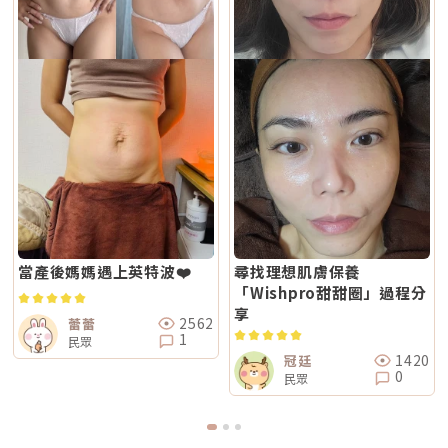
當產後媽媽遇上英特波❤️
尋找理想肌膚保養
「Wishpro甜甜圈」過程分
享
2562
蕾蕾
1
民眾
1420
冠廷
0
民眾