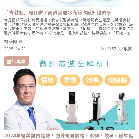
美圈圈」提醒消費者務必睜大眼睛。
「疼就酷」是什麼？認識無痛水光前你該知道的事
你是否曾因為怕痛而遲遲不敢嘗試醫美療程？隨著現代生活壓力與環境影
響，越來越多人渴望透過醫美保養找回肌膚水嫩透亮的狀態，卻又擔心治療
過程帶來的不適、紅腫或修復期。事實上，「怕痛」一直是許多消費者選擇
醫美時最大的心理障礙。 好消息是，醫美科技近年持續突破，「舒適、無
痛、零修復期」成為新標準！ 其中來自韓國的最新話題「Targetcool疼就
醫美圈圈
酷」無痛水光，更徹底顛覆大家對水光針「會痛、需要恢復」的印象，從此
不再因為怕痛而錯過變美的機會！這項技術以冷凍科技結合高速氣流，不需
2025-04-23
2957
收藏
要任何針劑、全程無痛，能把珍貴的保濕精華直接導入肌膚深層。無論你是
忙碌上班族、怕痛族，還是敏感肌膚，都能在短時間內體驗到深層補水與膚
質亮白的效果，療程後立即恢復日常，完全不用擔心紅腫、結痂或修復期，
醫師專欄
讓醫美變得輕鬆零壓力。 隨著大家對「醫美無痛化」的期待不斷提升，
「Targetcool疼就酷」的出現無疑是愛美族的救星，也是市場上少數能兼顧
效果、舒適與安全的高科技療程。不管你過去對醫美有多少疑慮，這次真的
可以放心感受無痛美肌！「Targetcool疼就酷」是什麼？「Targetcool疼
就酷」是由韓國Recens Medical公司研發的冷卻技術設備，並獲得美國
FDA、歐盟CE及多國認證。利用精準的溫控技術，不僅能減緩疼痛和腫脹，
還能縮短術後恢復期，提升治療舒適度。此外，還能應用在像是生髮、保濕
亮白、肌膚修復等多種不同的療程中。採用無針導入的方式，不只讓人免於
疼痛和不適，更能確保精華成分均勻且持久地被肌膚吸收，為傳統的水光針
等療程帶來嶄新的感受和更好的效果。「Targetcool疼就酷」3大治療模式
一次看懂 冰鎮舒緩，減輕不適 透過精準的溫控技術，將肌膚表層降至約
-10°C 到 5°C，有效減緩治療帶來的不適、紅腫與發炎反應。無論是玻尿酸
還是肉毒注射，搭配使用都能讓療程更舒服、更安心。 極速降溫，舒緩無
感療程高效低溫技術，能瞬間將局部降至-79°C極冷狀態，精準針對像是皮
膚疣、脂漏性角化等小面積皮膚問題進行處理。療程溫和不留痕跡，術後修
復快速，讓肌膚悄悄回到潔淨細緻的狀態。 冰晶導入，讓肌膚喝飽水 「疼
就酷」運用高科技冷凍技術，將保養精華瞬間凝結為細小冰晶，再藉由高速
2024年醫美熱門趨勢！微針電波價格、案例、效果、優缺點
氣流將成分傳送至肌膚深層，整個過程不需動針、不造成刺激，卻能讓營養