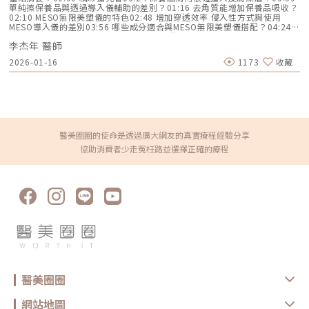
積。微針電波的費用與收費標準微針電波的價格會因使用的儀器和醫師技術
後，纖維母細胞活性顯著上升，能夠促進膠原蛋白與彈性蛋白生成，使肌膚
單純擦保養品與透過導入儀輔助的差別？01:16 去角質能增加保養品吸收？
而異。選擇正規診所和經驗豐富的醫師非常重要，因為不當的操作可能會影
組織結構更緊實、厚實，不僅能撫平細紋、修復受損肌膚，還能全面提升肌
02:10 MESO無限美塑儀的特色02:48 增加穿透效率 侵入性方式與使用
響治療效果甚至導致皮膚損傷。雖然有些診所提供較低的價格，但可能使用
膚彈性與滑嫩觸感。精華該怎麼選？麗珠蘭VS外泌體重點比較，看完秒懂適
MESO導入儀的差別03:56 哪些成分適合與MESO無限美塑儀搭配？04:24
非原廠儀器或技術不熟練的醫師，最終效果可能不如預期。微針電波機型評
合誰！在「Targetcool疼就酷」無痛水光療程中，精華的選擇關乎你的美膚
建議多久使用一次導入儀？05:02 哪些族群適合MESO無限美塑？05:40
比市面上的微針電波機型眾多，每台儀器都有特點。重要的是選擇適合自己
成果！目前討論度最高的兩大精華，就是「麗珠蘭」與「外泌體」。這兩種
李杰年 醫師
MESO無限美塑的應用？LINE官方帳號一對一咨詢👉
皮膚需求的儀器，並確保由專業醫師操作。不同品牌的儀器在治療深度、效
精華都能強化修護、提升膚況、延緩老化，卻各有不同適合的膚質與需求。
https://reurl.cc/x3EQZN歡迎訂閱我的頻道👉https://reurl.cc/nY51k8關
果和舒適度上有所差異，因此選擇前應仔細了解各機型的特性。※上述適應
2026-01-16
1173
收藏
那麼，「麗珠蘭」與「外泌體」到底差在哪裡？誰又更適合你？一次讓你搞
注杰膚美診所FB👉https://reurl.cc/XQljva杰膚美診所官網👉
症外應用範圍純為醫師個人經驗分享，民眾施作療程前應理性判斷並審慎選
懂特點與適用族群，幫你選出最適合的保養方案！ 項目 外泌體 麗珠蘭 來源
https://jfmskin.com/關注李杰年醫師FB👉https://reurl.cc/Mzk0nm杰膚
擇。微針電波、鳳凰電波、海芙音波的效果比較微針電波、鳳凰電波和海芙
各種細胞（幹細胞、脂肪等） 聚核苷酸（PDRN，鮭魚DNA） 作用 分子
美診所地址：104台北市中山區復興北路50號2樓電話：02-8772-6625
音波都是目前受歡迎的美肌科技，各有優勢和適用範圍。選擇時，應根據自
小、啟動修復與再生 強化膠原活性，回復彈力緊緻 適用 修復、毛孔、舒
己的皮膚問題和需求，搭配合適的儀器，才能達到最佳效果。微針電波優勢
緩、強化髮根 撫紋、補水、提亮、加速修復 感受 水潤保濕、修護明顯 緊實
與劣勢一覽優勢微針電波能精準解決眼周細紋、改善膚質、提拉臉部輪廓及
彈潤、膚況穩定 效果 6-12個月 3-6個月 價格 親民 較高 延伸閱讀：水光針
改善頸紋。相較於傳統電波拉皮，微針電波更柔和舒適，不需冷卻系統，且
保養機器打跟醫師手打哪個好？效果、精準度、痛感比較！EMFACE®菲斯
能直接釋放能量到真皮層、筋膜層甚至脂肪層，治療效果更顯著。劣勢微針
波無痛逆齡新趨勢！效果、價格、原理完整分析韓國做醫美超便宜，那些你
醫美圈圈的使命是透過廣大網友的真實療程經驗分享
電波屬於微侵入式療程，會在皮膚上留下小傷口。如果護理不當，可能會增
不可不知的高風險！疼就酷常見問題Q&AQ1. 疼就酷和傳統水光針有什麼不
加感染風險。療程後可能出現短期的不適，如瘀傷、腫脹或發紅。此外，療
協助消費者少走冤枉路並選擇正確的療程
同？A：「疼就酷」屬於無針無痛導入技術，利用冷凍與高速氣流將精華傳
程後應避免高溫環境和長時間曝曬。微針電波治療前後重要事項術前事項
送進肌膚深層，全程幾乎無痛、不流血，治療後可馬上恢復日常生活。相較
療程前2週避免日曬。 療程前24小時內不要飲酒。 療程前一週避免去角質
之下，傳統水光針需要多針注射，容易造成紅腫與不適，恢復期較長。這也
和使用酸性產品。 如有開放性傷口或感染，請告知醫師。 如有服用抗凝血
是「疼就酷」特別適合怕痛族與忙碌現代人的主因。Q2. 疼就酷療程多久能
藥物，療程當天停止使用。 有皮膚疾病、懷孕或金屬植入物等情況，請告
見效？效果可以維持多久？A：大多數人在療程後當天就會明顯感覺到肌膚
知醫師。術後事項 療程後保濕防曬，外出使用SPF30以上的防曬產品。 療
水潤透亮，狀態隨後幾天會更穩定。效果通常能持續2至3週，建議每3至4
程後4到6小時再清洗皮膚，敏感肌膚隔天再清洗。 療程後一週內避免高溫
週可再次療程，以維持最佳膚況。Q3. 疼就酷適合哪些人？有什麼禁忌症
環境和劇烈運動，避免使用刺激性產品。 觸摸皮膚時保持手部清潔，避免
嗎？A：適合怕痛、敏感肌、上班族、膚色暗沉或想快速保養的人。不建議
摳抓皮膚。 療程後可能會有紅腫和疼痛，可使用鎮定保濕產品。微針電波
皮膚有開放性傷口、嚴重發炎、或對冷極度敏感的人立即施作，建議先諮詢
Q&AQ1：微針電波會痛嗎？屬於微侵入性方式，並採用的醫療級24K金不
專業醫師評估。Q4. 疼就酷療程是否安全？有副作用嗎？A：榮獲美國
銹鋼針極細小，因此過程中疼痛感較低。此外，在施行前，常會使用局部麻
FDA、歐盟CE、台灣TFDA認證，安全性高。大多數人不會有明顯副作用，
醉等方法，以提升整體療程的舒適度。Q2：微針電波需要恢復期嗎？有副
偶爾少數人術後可能有輕微泛紅或短暫乾癢，通常數小時內可自行恢復。
作用嗎？療程後可能有局部出血、紅腫或輕微乾癢，大多在24小時內消失。
Q5. 疼就酷療程流程怎麼進行？需要花多少時間？A：首先，會先由醫師評
Q3：微針電波做完多久見效？一般建議2-3次療程，每次間隔4到6週，約一
估膚況、清潔臉部，再根據需求選擇適合的精華成分。接著使用
醫美圈圈
週後可見效果，1個月後效果更明顯。Q4：微針電波效果可以維持多久？效
TargetCool設備進行無針冷凍導入，全程大約只需10至15分鐘，過程幾乎
果通常可維持1年左右，但受個人生活習慣和保養影響。Q5：微針電波適合
無痛、不需敷麻藥。療程結束後即可離開，不影響日常生活，非常適合忙碌
所有膚質嗎？適用範圍廣，但需經專業醫師評估後量身定制療程計畫。微針
網站地圖
或首次嘗試醫美的消費者。別再因為怕痛而錯過變美的機會！「Targetcool