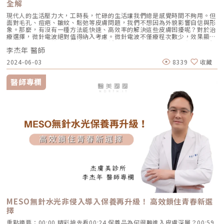
全解
成分深植肌底。療程後肌膚觸感柔嫩、光澤透亮，彷彿自帶柔光濾鏡般亮眼
動人。「Targetcool疼就酷」作用原理，無針冷凍導入、舒適無感 精華瞬
現代人的生活壓力大，工時長，忙碌的生活讓我們總是感覺時間不夠用。但
凍，鎖住活性透過高濃度二氧化碳冷卻技術，將保養精華在瞬間凝結成細緻
面對毛孔、痘疤、皺紋、鬆弛等皮膚問題，我們不想因為外貌影響自信與形
冰晶，保留活性成分的完整性，也為後續導入肌膚做好準備，讓每一滴營養
象。那麼，有沒有一種方法能快速、高效率的解決這些皮膚困擾呢？對於治
都更加精準、有效地深入底層。 深入肌底，精準補水利用高速氣流技術，
療選擇，微針電波絕對值得納入考慮。微針電波不僅療程次數少，效果顯
將冰晶精華穩穩送進肌膚底層，不只停留在表面，而是真正滲透到肌膚需要
著，而且相比傳統電波拉皮，費用更低。今年上半年，市場上已有五到六個
養分的地方，讓保濕成分發揮最大效益，水嫩效果更加明顯。 促進精華吸
李杰年 醫師
不同品牌的微針電波相繼推出，由此可見受歡迎的程度非同一般。那麼，微
收採用CO₂技術，促使精華成分快速擴散至肌膚各層，提升肌膚吸收能力，
針電波到底是什麼？它有哪些優缺點？市面上的微針電波品牌有什麼區別？
確保每一滴精華都能均勻分佈，讓護膚效果發揮到極致。「Targetcool疼就
2024-06-03
8339
收藏
價格又是多少？實際案例效果如何？接下來，我將解析這些疑問，讓你更了
酷」核心效果與4大功效這項技術不僅無痛，還能深層改善膚質，帶來令人
解微針電波。什麼是微針電波？微針電波是一種結合微針與電波技術的醫學
驚豔的效果。從清除痘痘、促進頭髮再生、美白保濕、修復肌膚，這項療程
美容儀器，利用細小的針在皮膚表面釋放出電波，改善多種皮膚問題。與傳
醫師專欄
已經成為追求完美肌膚的理想選擇。 有效對抗痘痘肌，啟動肌膚修護循環
統電波拉皮不同，微針電波能夠直接將能量傳遞到真皮層、筋膜層直達皮下
先進的冷凍技術，能有效鎖定並冷卻痘痘發炎區域，舒緩因痘痘引起的紅腫
脂肪層，能夠達到深層的改善效果，對於改善皺紋、細紋、毛孔粗大、痘疤
與不適。同時，這項技術能夠平衡油脂分泌，減少毛孔阻塞的風險，從根本
等問題，效果顯著。主要針對真皮層深度約0.5-8mm處，尤其適合有皺
上對抗痘痘問題。搭配精華導入，深層滋養肌膚，讓痘痘得到快速舒緩並預
紋、痘疤和膚質問題的人群。根據時空Ｅ電波的原廠講師李杰年醫師的實際
防未來的肌膚困擾。這不僅是消炎護膚的創新方式，也是為肌膚恢復平衡與
操作經驗，治療深度達8mm時能深入到脂肪層，不僅對較豐滿的臉部有更
健康的理想選擇。 活化毛囊，找回健康豐盈髮量 Targetcool 冰晶水光不僅
好的緊緻效果，還能改善妊娠紋、肥胖紋等身體紋路問題。此外，微針電波
能有效改善頭皮狀況，還能透過低溫刺激，喚醒毛囊活力、促進毛髮再生。
還能提拉和塑造臉部輪廓，改善頸紋及其他身體紋路。療程中，微針釋放的
這項技術有助於活化處於休止期的毛囊細胞，引導它們進入生長期，進一步
熱能有助於止血，縮短恢復期，讓皮膚更快達到緊緻、提升和抗皺的效果。
促進新生毛髮的生成。同時，冷凍療法亦能促進頭皮微循環，提升養分與氧
微針電波的效果？ 縮小毛孔和淡化痘疤微針電波能深入皮膚深層，刺激膠
氣供應，打造適合毛髮健康生長的環境。無論是因壓力、環境變化或年齡所
原蛋白和彈力蛋白的再生，進而縮小毛孔和淡化痘疤，讓皮膚變得光滑細
造成的落髮問題，亦或是油脂分泌過多導致的頭皮困擾，都能透過這項療程
緻。 減少皺紋透過微針將能量傳遞到皮膚深層，刺激膠原蛋白新生，使皮
獲得明顯改善，讓頭皮更健康、髮量更豐盈。 喚醒肌膚水光感，重現淨亮
膚更加緊緻飽滿，減少皺紋的出現。多次療程後，皺紋會逐漸減少，皮膚恢
膚色當角質層健康時，肌膚才能有效鎖住水分、抵禦外界刺激，維持穩定的
復年輕光彩。 改善皮膚鬆弛微針電波透過熱能刺激膠原蛋白和彈力蛋白的
保濕與膚色表現。然而，年齡增長或環境影響常使這層天然屏障變得薄弱，
增生，有效改善皮膚鬆弛問題，讓肌膚更加緊實。 改善頸紋微針電波能針
導致乾燥、敏感與暗沉等問題。透過低溫技術，溫和調理表皮，幫助角質細
對頸部肌膚進行治療，促進真皮層和基底膜的改善，刺激膠原蛋白再生，有
胞重新排列、強化屏障功能，進而減少水分流失，同時促進血液循環，讓膚
效緊緻頸部肌膚，改善頸紋。 深度收緊SMAS層微針電波的微針能夠精準地
色看起來更加明亮透潤。不僅能單獨使用，冰晶水光也能與外泌體、麗珠蘭
進入皮膚深層，而電波能夠在皮膚內部產生熱能，並刺激SMAS層，促進膠
等多種精華搭配導入，將吸收效果提升至 2.5 至 5 倍，進一步優化療程成
MESO無針水光非侵入導入保養再升級！ 高效鎖住青春新選
原蛋白的再生和重組，達到緊緻拉提的作用。 擊退局部脂肪微針電波不僅
果，讓肌膚由內而外散發細緻光澤。 低溫修復 × CO₂導入，撫平歲月痕跡
擇
可以解決臉部問題，還可以減脂。利用電波把脂肪細胞加熱，然後分解掉，
透過冷卻環境與CO₂效應，能有效提升肌膚對氧氣的吸收效率，同時啟動細
讓身體代謝並排出。也能促進血液循環，加快新陳代謝，減少局部脂肪的囤
胞的自我修復，有助於加速肌膚再生。根據臨床顯示，接受「疼就酷」療程
重點摘要：00:00 精彩搶先看00:24 保養品為何很難進入皮膚深層？00:59