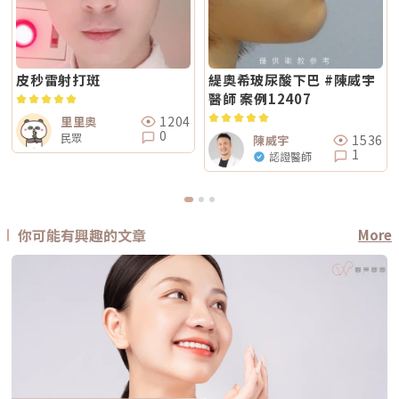
皮秒雷射打斑
緹奧希玻尿酸下巴 #陳威宇
醫師 案例12407
1204
里里奧
0
民眾
1536
陳威宇
1
認證醫師
你可能有興趣的文章
More