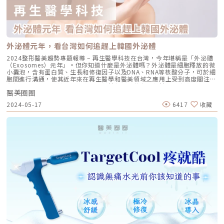
外泌體元年，看台灣如何追趕上韓國外泌體
2024整形醫美趨勢專題報導 – 再生醫學科技在台灣，今年堪稱是「外泌體
（Exosomes）元年」。但你知道什麼是外泌體嗎？外泌體是細胞釋放的微
小囊泡，含有蛋白質、生長和修復因子以及DNA、RNA等核酸分子，可於細
胞間進行溝通，使其近年來在再生醫學和醫美領域之應用上受到高度關注。
有趣的是，台灣對於外泌體向來是新藥與醫美共存，新藥針對疾病治療，醫
醫美圈圈
美則專注於保養與修復。譬如：2022年成立的『諾承生技醫藥』目前代理
的外泌體產品，除了來自於「長春藤生物科技」的自體周邊血幹細胞外泌
2024-05-17
6417
收藏
體，還有臍帶血、脂肪間質等幹細胞來源的外泌體，可同時滿足醫院及醫美
診所之需求。 深耕再生醫學25年，台灣第一家幹細胞上市櫃公司「訊聯生
技」亦於2022年成立『訊聯細胞智藥』，以外泌體的全球代工研發為定
位；目前動物及人類來源的外泌體均取得國際化妝品成分命名法（INCI）認
證，已可列入國際化妝品成分表，植物來源則還在進行中，進展十分迅速；
去年，又與韓國政府扶持的新創公司Metapore一起合作，展現進軍國際市
場的雄心。但鮮少人知道，其實韓國是全球最早為外泌體產品提供監管框架
的國家之一，尤其在化妝品領域，也因此造就韓國ExoCoBio至今已成為國
際前四大外泌體研發公司，深受醫美界喜愛；譬如：旗下品牌『魔泌
ASCE+』取自於大馬士革玫瑰外泌體精萃，將其產品使用於皮膚、頭髮及私
密處，但只將其作為一般保養品有點可惜，待未來台灣的法規進一步鬆綁，
若能搭配雷射、微針電波等微創療程，期待能發揮更佳的效果。外泌體在醫
美和醫藥領域的應用展現巨大的潛力，尤其台灣的再生醫學實力卓越，希望
有朝一日國產的外泌體也能在國際市場上崛起，並為抗衰老、皮膚修復及個
性化保養等醫美療程上帶來令人期待的效益。註：目前我國衛福部僅針對化
妝品含有人源外泌體，經個案審查後可正式使用，尚未有任何一項外泌體藥
品取得我國藥品許可及適應症，任何宣稱外泌體療效之行為皆屬違法，「醫