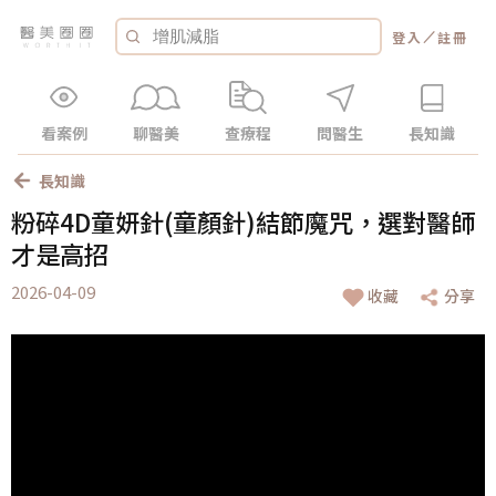
／
登入
註冊
看案例
聊醫美
查療程
問醫生
長知識
長知識
粉碎4D童妍針(童顏針)結節魔咒，選對醫師
才是高招
2026-04-09
收藏
分享