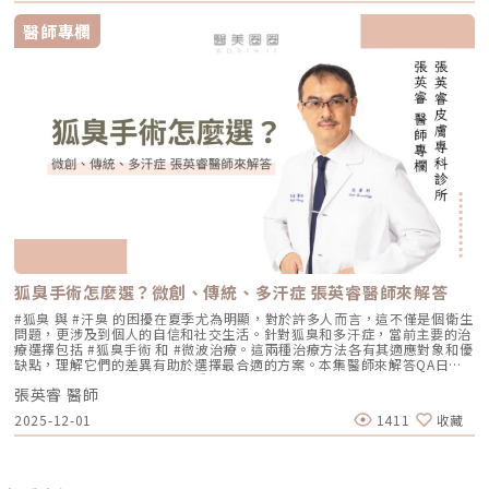
全消失」嗎？ 這是不切實際的期望喔！毛孔是皮膚正常的生理結構，不可
DENSITY 則採用單極與雙極射頻能量，可作用於不同皮膚層次。 這也是為
貼更亮 肌膚質地有細緻感Reepot 術後恢復期與照護指南Reepot 最大優勢
輪廓拉提、下顎線與嘴邊肉改善 偏向明顯鬆弛、下垂組織與多餘皮膚的結
能完全消失不見。醫美療程的目標是讓變大、變形毛孔「縮小、變淺」，讓
什麼許多人在選擇療程時會產生疑問： 我需要的是「輪廓拉提」，還是
之一就是修復期短。常見反應淡淡泛紅：1–3 天斑點結痂／色素加深：3–7
醫師專欄
構性改善 常見作用層次 真皮層、皮下組織，依儀器與能量設定不同 真皮
肌膚在視覺上達到平滑、細緻的效果，也就是俗稱的「水煮蛋肌」狀態。
「膚質細緻」？ 我適合鳳凰電波，還是無雙電波？ 兩者是否可以搭配施
天代謝期：1–2 週術前事項1. 治療部位若有傷口、感染或過敏發炎需等肌膚
層、皮下組織、筋膜層等不同深度，依探頭與機型不同 皮膚、皮下組織、
Q2：打雷射縮毛孔，皮膚會不會越打越薄？ 正確的雷射治療不但不會讓皮
作？ 以下將用較好理解的方式，帶你一次釐清兩者差異。什麼是鳳凰電波
恢復後再施作。2. 有心律調節器、光敏感或慢性疾病者需由醫師評估安全
SMAS筋膜層等，依手術方式不同 適合部位 臉部、眼周、下顎線、頸部、身
膚變薄，反而會因為刺激真皮層膠原蛋白新生，讓肌膚變得更厚實、更有彈
Thermage FLX？鳳凰電波的正式名稱是 Thermage FLX，為台灣索塔
性。3. 孕婦、哺乳者與近期使用光敏藥物者不建議進行光電療程。4. 三個
體局部等，依機型適應症與醫師評估 額頭、眉眼、下半臉、下顎線、雙下
性！但前提是「間隔時間要充足」且「能量掌控得當」，過度頻繁的施打才
SoltaTaiwan Limited旗下的射頻設備。根據台灣原廠資料，Thermage
月內做過深層換膚或磨皮者需與醫師確認治療時機。5. 術前請避免日曬並停
巴、頸部等，依機型與探頭而定 臉部、下半臉、頸部等明顯鬆弛部位 主要
有可能破壞皮膚屏障。Q3：改善毛孔粗大，通常需要打幾次才有效？ 醫美
FLX 採用單極電容耦合射頻技術。所謂「電容耦合」，簡單來說就是能量透
止酸類、去角質與刺激性保養品。這些都有助於減少反黑。術後照護1. 人工
效果 緊緻肌膚、改善細紋、膚質變細緻、鬆弛感下降 拉提輪廓、改善嘴邊
不是變魔術，通常需要一個「療程」的規劃。以皮秒雷射或微針電波為例，
過皮膚表面傳導進入皮膚內部，無需破壞皮膚結構。它的特色是「單極電
皮需連續貼著約 14 天且不可自行撕除。2. 若人工皮翹起或濕潤可加貼更大
肉、下顎線模糊、臉部下垂感 改善明顯鬆弛、下垂與多餘皮膚，拉提幅度
通常會建議進行 3~5 次（每次間隔約 4~6 週）為一個完整療程。不過，多
波」。是能將熱能傳遞到較深層的皮膚組織，形成較廣泛的容積式加熱。一
片人工皮加強固定。3. 術後兩週內避免三溫暖、蒸氣、劇烈流汗與飲酒。4.
通常較明顯 適合對象 皮膚開始鬆、細紋變多、毛孔或膚質變粗、想讓臉看
數人在第 2 次治療後，就會感覺到上妝變得服貼、出油量減少的明顯變化
般民眾常聽到的「電波拉提」、「緊緻輪廓」、「改善鬆弛」，多半就是從
請按時回診由專業人員移除人工皮並檢查膚況。5. 如出現紅腫、刺癢或滲出
起來更緊緻的人 輪廓開始下垂、嘴邊肉明顯、下顎線不清楚、下半臉變重
了。Q4：我是容易泛紅的敏感肌或酒糟肌，也能做醫美縮毛孔嗎？需經醫
這類療程概念延伸而來。由於屬於非侵入式，不需要手術或注射，且通常恢
應立即聯絡診所處理。6. 色素代謝期間避免使用磨砂、卸妝棉與去角質產
的人 中重度鬆弛、皮膚明顯下垂、多餘皮膚較多，且能接受手術恢復期的
師審慎評估。敏感肌或酒糟肌因皮膚屏障較脆弱，若在發炎尚未穩定的情況
復期較短；效果可能在療程後逐漸顯現，並隨著時間持續變化。鳳凰電波適
品。7. 修復期需加強保濕並確實做好防曬。Reepot 的優勢到底在哪？與傳
人 麻醉方式 多數不需麻醉，或依疼痛耐受度使用表面麻醉、舒緩方式 依機
下進行高能量雷射，可能增加泛紅加劇或刺激反應的風險。因此治療重點通
合施打族群鳳凰電波比較常被期待用在以下需求： 臉部鬆弛感 下顎線不清
統雷射比較 療程項目 傳統除斑雷射 Reepot AI時光雷射 冷卻保護 冷卻可能
型、能量與個人耐受度，可能不需麻醉或搭配舒緩方式 通常需要局部麻
常會先放在「穩定膚況與降低發炎反應」，並依個別狀況調整可能的誘發因
楚 嘴邊肉或輪廓線變模糊 眼周細紋與鬆弛 身體局部肌膚鬆弛 常被作為年度
較簡單、 熱傷害風險較高 -2°C 到-6°C冷卻 +血管保護， 反黑風險較低 精
醉、舒眠麻醉或全身麻醉，依手術範圍而定 療程時間 約45分鐘至2小時，
素。待肌膚穩定後，再由醫師評估選擇較溫和的療程，例如微針類療程或能
型保養選項之一不過要特別注意，任何非侵入式儀器療程都不是拉皮手術，
準度 多仰賴醫師經驗判斷 斑點範圍、能量輸出 AI影像分析＋自動調能增精
依部位與發數不同 約30分鐘至1.5小時，依部位與發數不同 約2至4小時以
量可精準控制的微針電波，以循序漸進方式改善毛孔粗大與膚質細緻度。
也不是填充療程。它比較適合用來改善輕度到中度鬆弛，若已經有明顯皮膚
準 舒適度 熱感明顯，需敷麻 即時冷卻系統，可不需敷麻 反黑風險 較高 較
上，依手術範圍與複雜度不同 修復期 多數人修復期短，可能有暫時泛紅、
Q5：我平常有在擦酸類或A醇縮毛孔，做醫美前後需要停用嗎？建議暫停使
下垂、脂肪位移或組織支撐不足，仍需要由專業醫師評估是否需搭配其他療
低 混合型斑點 需搭配其他療程，分次處理 AI辨識斑點深淺類型， 能同步處
腫脹或熱感 多數人修復期短，可能有暫時泛紅、痠脹、觸痛感 修復期較
用，但實際時間需依療程種類與個人膚況調整。酸類（如果酸、水楊酸）與
程。什麼是DENSITY RF無雙電波 ？無雙電波的英文名稱為 DENSITY，由
理多種斑點 療程次數 修復期 可能需多次，修復期較長 單次有感改善、修復
長，可能有腫脹、瘀青、傷口照護與拆線需求 效果出現時間 部分人術後先
A醇會促進角質代謝，可能在療程前後增加肌膚敏感度，使刺激反應（如泛
Jeisys Medical 推出。根據 DENSITY 官方資料，這套系統使用單極與雙極
期更短 適合性 適合多數色斑但風險略高 適合希望快速、低風險改善的族群
有緊實感，完整效果通常隨膠原蛋白新生逐漸出現 部分人術後有緊繃感，
狐臭手術怎麼選？微創、傳統、多汗症 張英睿醫師來解答
紅、乾燥）加劇，並提高色素沉澱的風險。一般常見建議為：療程前約3–7
高頻能量，可將能量傳遞到淺層與深層皮膚組織。它和傳統單一電波不同的
Reepot AI時光雷射禁忌症以下情況在接受 Reepot 治療時需特別注意，需
拉提效果通常會在數週至數月逐漸明顯 術後消腫後逐漸看出效果，完整自
天暫停使用，術後約1–2週再視肌膚修復狀況逐步恢復。但實際仍應依醫師
地方，在於它主打「單極 + 雙極」的複合式能量設計。單極偏向較深層作
由醫療人員審慎評估：1. 具有光敏感體質或正在使用感光藥物者若皮膚對光
#狐臭 與 #汗臭 的困擾在夏季尤為明顯，對於許多人而言，這不僅是個衛生
然度需等待恢復期 維持時間 約1年至1年半以上，依個人體質、老化速度與
評估為準。在停用期間，建議以溫和清潔、加強保濕與修護（如玻尿酸、神
用，雙極則偏向較表層、較集中，因此在療程定位上，無雙電波常被形容為
線反應特別強烈，或正在使用會增加光敏性的藥物，治療後發生刺激或色素
問題，更涉及到個人的自信和社交生活。針對狐臭和多汗症，當前主要的治
保養而定 約1年至1年半以上，依個人體質、發數、能量與保養而定 通常可
經醯胺等），並落實防曬措施，協助肌膚穩定修復。擺脫毛孔焦慮，找回平
兼顧： 深層緊緻 淺層膚質 細紋改善 毛孔與光澤感 整體肌膚精緻度
反應的風險較高。2. 三個月內曾使用口服 A 酸A 酸會影響皮膚角質更新與
療選擇包括 #狐臭手術 和 #微波治療。這兩種治療方法各有其適應對象和優
維持數年，但仍會隨年齡與老化速度改變 優點 非侵入式、修復期短、膚質
滑自信肌對抗毛孔粗大是一場長期抗戰，它需要你改變不良的生活習慣、建
DENSITY 採用 sequential monopolar + bipolar RF，也就是序列式單極
修復速度，使治療後的反應加劇，因此仿單建議需完全停藥至少三個月。3.
缺點，理解它們的差異有助於選擇最合適的方案。本集醫師來解答QA日常
與緊緻感改善自然 非侵入式、修復期短、對輪廓線與深層支撐較有針對性
立正確的居家保養觀念，並適時借助醫美科技的強大力量來突破瓶頸。現在
與雙極射頻能量，並搭配冷卻與即時阻抗校準等設計。無雙電波適合施打族
最近三到六個月內接受過填補注射包括玻尿酸、洢蓮絲、舒顏萃等填充劑，
生活中該如何減少體味產生？重點摘要：00:00 開場00:05 微創旋轉刮刀狐
拉提幅度通常較明顯，適合較嚴重鬆弛者 限制 對非常明顯的下垂或多餘皮
的醫美技術已經能為各種膚況提供客製化的解決方案，如果不確定自己到底
群無雙電波常被期待用在以下族群： 臉沒有嚴重鬆弛，但開始覺得輪廓不
為避免能量影響填充物穩定性，需由醫療人員評估治療時機。4. 三個月內接
張英睿 醫師
臭手術與傳統狐臭手術法之比較00:40 狐臭手術治療效果如何？01:55 狐臭
膚，改善幅度有限 對膚質、毛孔、細紋的改善不一定比電波明顯 需開刀、
是屬於哪一種毛孔類型，或者不知道該從哪一個療程下手，建議直接安排時
夠緊 膚質變粗、毛孔變明顯 乾燥細紋、光澤感下降 想做電波，但怕疼痛感
受過磨皮或其他侵入性治療若表皮尚未完全恢復，過早進行雷射可能造成過
和多汗我都有，但我能使用狐臭手術嗎？02:33 狐臭治療建議幾歲開始做？
有傷口與恢復期，風險與費用通常較高 電波音波哪個好？不要只問哪個
間到專業的醫美診所進行諮詢。透過醫師的專業評估，甚至搭配高階的肌膚
2025-12-01
1411
收藏
太強 想要自然型、精緻型保養 希望同時處理緊緻與膚質所以如果說鳳凰電
度刺激或延長恢復期。5. 懷孕與哺乳期間仿單中明確列為需避免的狀況，主
03:08 微波治療後汗水會跑到其他部位嗎？04:21 日常生活中該如何減少體
強，要問哪個適合你很多人會問：「電波跟音波哪個效果比較好？」但這個
檢測儀器，才能為你規劃出最精準、最不走冤枉路的縮毛孔計畫！★溫馨提
波比較偏「輪廓拉提主力」，無雙電波就比較像「緊緻 + 膚質管理」的複合
要基於安全性與荷爾蒙變動的不確定性雖然非侵入性，但仍建議暫緩治療。
味產生？張英睿皮膚專科診所官網 : http://www.skinbook.com.tw/張英
問題其實很容易問錯方向。因為電波和音波不是同一種東西，它們就像健身
醒★小編要提醒大家，醫療並非單純的商業交易，所有的療程都伴隨著風
型選項。無雙電波 vs 鳳凰電波比較 比較療程 DENSITYRF 無雙電波
6. 正在發生皮膚感染者例如開放性傷口、細菌或病毒感染（如皰疹等），需
睿皮膚專科診所 FB ：https://www.facebook.com/Taipeiskinclinic張英
裡的重量訓練和有氧運動，都能讓身體變好，但訓練目標不一樣。 想改善
險。因此，作為消費者應該謹慎選擇合適的醫療方案，以確保安全與健康。
ThermageFLX 鳳凰電波 能量類型 單極+雙極射頻 單極射頻 作用原理
完全痊癒後才能進行雷射。7. 有皮膚癌病史者為避免引發不必要的風險或延
睿皮膚專科診所Instagram：
膚質、緊緻、細紋：可以優先評估電波。 想改善下垂、輪廓線、嘴邊肉：
αLPHA專利交替脈衝加熱技術 射頻RF系統 主要特色 深淺層複合加熱 深層
誤病情追蹤，此類族群需避免或必須在專科醫師嚴格評估下進行。8. 未滿十
https://www.instagram.com/drdeungskinclinic/張英睿皮膚專科診所地
可以優先評估音波。 如果同時有鬆和垂：可以和醫師討論電音波搭配。這