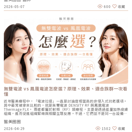
硬化的纖維化疤痕組織，進行深層的肌膚重建。適合誰：嚴重的冰鑿型痘
熱破壞，因此對周邊組織更溫和。簡單來說，它讓除斑從過去較不穩定的模
在發炎，但其他區域的皮脂腺可能也處於過度活躍的狀態。全臉均勻施打可
改善皮膚的鬆、細紋、膚質與緊緻度。 音波偏向改善輪廓的垂、嘴邊肉、
疤、嚴重凹洞型毛孔粗大。效果與特色：效果非常強大且顯著，但相對的
2026-05-07
600
收藏
式，提升為更可控、恢復期更短的療程設計。Reepot 三大核心技術：讓除
以達到整體控油、預防其他部位未來爆發的效果。當然，醫師在施打時，會
下顎線與深層支撐。 例如：如果把臉比喻成一棟房子，電波比較像是在整
「破壞力」也強。術後會有明顯的點狀結痂、流組織液，恢復期較長（約需
斑更精準、安全、穩定在眾多除斑雷射中，Reepot 之所以被視為新一代的
針對正在發炎的嚴重區域特別加強能量。Q4：三次療程結束後，一輩子都
理牆面，讓表面變得更平整、更緊；音波則比較像是在加強地基與支撐結
7~10 天），需要有耐心細心照護。4. 緊緻抗老新趨勢：微針電波（如E電
智慧型選擇，關鍵在於它結合了精準分析、冷卻保護與機械式作用三大技
不會再長痘痘了嗎？A：雷射不是魔法，日常保養依然重要。AviClear 能大
構，讓整體輪廓往上撐起來。電波是什麼？重點在 RF 射頻加熱與緊緻電波
波 Exion、無限電波 Potenza）原理：結合了「微針」與「電波（RF）」
術，不只是把能量打在斑點上，而是以更科學、更安全的方式處理色素問
幅萎縮皮脂腺，把出油量降到極低，讓長痘痘的機率降到最低。但人體是有
拉提使用的是 RF 射頻能量。RF 是 Radiofrequency 的縮寫。原理是透過
雙重優勢。透過極細的微針穿透表皮，在到達真皮層特定深度時瞬間釋放電
題。AutoDerm 智慧影像分析系統在正式治療前，系統會先掃描肌膚，辨識
自我修復機制的，經過數年後，部分皮脂腺可能會慢慢恢復部分功能。此
射頻能量在皮膚組織中產生熱能，讓膠原蛋白受熱收縮，並啟動後續的膠原
波熱能。這不僅能刺激膠原蛋白與彈力蛋白重組（改善老化型毛孔），微針
每一處斑點的分布、深度與範圍。這讓醫師不再只依賴肉眼判斷，而是能透
外，極端的壓力、嚴重的賀爾蒙失調依然可能引發零星的痘痘。但整體來
蛋白新生與重組。很多人一聽到「加熱」會覺得很抽象，電波不是只打一個
的物理性破壞與電波熱能，還能破壞過度活躍的皮脂腺（改善出油型毛
過影像資訊調整能量，讓治療更客製化、也更一致。對於斑點多、深淺不一
說，膚況絕對會比治療前穩定非常多。許多人會選擇在 1 到 2 年後，將
點，而是讓一段皮膚組織被均勻加熱。當皮膚裡的膠原纖維遇到適當熱能，
孔）。適合誰：混合型毛孔（又油又鬆弛）、肝斑體質不適合打高能量雷射
或分布不規則的人來說，這項技術能有效提升治療的精準度。CPTL 超冷卻
AviClear 作為年度的「控油進廠保養」來施打一次。Q5：打完 AviClear 後
就像鬆掉的彈力網被重新收緊，視覺上會有比較緊、平整的感覺。所以電波
者、想全面提升膚質緊緻度的人。效果與特色：因為熱能在皮膚深層釋放，
保護除斑過程中最令人擔心的副作用之一，就是因熱能過高造成紅腫、脫
有修復期嗎？該怎麼保養？A：由於屬於「非侵入性」的安全療程，術後皮
常見的效果感受包括：皮膚變緊、細紋變淡、毛孔視覺變細緻、臉部鬆弛感
表皮的熱傷害極小，退紅快（通常隔天即可上妝）。對於膚質的「整體優
皮，甚至反黑。CPTL 的作用是在雷射擊發的同時迅速降溫，使肌膚保持在
膚最多只會有輕微的泛紅，通常在幾個小時到一天內就會自然消退，完全不
改善、膚質變得比較平滑。也因為電波比較強調「皮膚緊緻」和「膚質改
化」有非常亮眼的表現。5. 物理性微創重建：得美微針筆（Dermapen）原
低溫狀態，避免熱能向周圍擴散。皮膚被冷保護包覆後，不僅治療時更舒
影響日常上班上課。術後的保養也非常簡單：只要做好「基礎保濕」與「確
善」，所以如果困擾的是臉看起來鬆鬆的、眼周或嘴邊有細紋、臉頰摸起來
理：透過儀器上極細微的針頭，在肌膚表層每秒創造出1,920的微小穿刺通
適，也能減少後續的發炎反應，讓整體修復期縮短許多。VSLS色素冷剝離
實防曬」，並在術後一週內暫停使用美白、酸類或去角質等刺激性產品即
不夠緊實，電波通常會是可以評估的方向。但要注意，電波不是做完就立刻
道。這種「微破壞」能直接啟動肌膚天然的傷口癒合機制，刺激膠原蛋白與
技術在 532 奈米波長下，Reepot 的能量並非以高熱燒灼黑色素，而是以機
可。對於忙碌的現代人來說，是非常友善的午休醫美選擇。拿回肌膚的主導
變成另一張臉。效果通常會分成兩個階段：一部分人會先感覺皮膚有收緊
彈力蛋白增生。更棒的是，這些微通道能像海綿一樣，大幅提升後續保養精
械式的震動作用使色素顆粒鬆動、分離，再交由身體自然代謝。這項機制能
權，抗痘不再是一場苦戰青春痘從來就不只是一個表面的皮膚問題，它更深
感，後續則會隨著膠原蛋白慢慢新生，讓緊緻度逐漸出現。音波是什麼？重
華（如生長因子、高濃度玻尿酸）的吸收率，達到加乘的養膚效果。適合族
同時保護真皮層的血管結構，減少對健康組織的影響，讓整個治療更溫和，
刻地牽動著個人的自信心與社交生活。過去，嚴重痘痘肌患者往往陷入兩
點在聚焦超音波與深層拉提音波拉提使用的是 聚焦式超音波能量，常見名
群：老化型毛孔、淺層凹洞型毛孔、膚質粗糙者，以及對部分能量型療程較
也降低出現過度刺激或色素反應的可能性。透過這三項核心技術的搭配，
難：任憑痘痘反覆肆虐，或是無奈忍受口服藥物的強烈副作用。隨著 2026
稱包含 HIFU、MFU 或 MFU-V。它的特色是可以把能量聚焦到皮膚深層，形
為敏感、希望降低反黑風險的族群（實際仍需由醫師評估）。效果與特色：
Reepot 不只是單純「把斑點打掉」，而是以更安全、更穩定的方式改善色
年新一代抗痘武器AviClear 戰痘雷射（1726nm）問世，無疑為醫學美容界
成一個個熱凝結點，刺激組織收縮與膠原蛋白新生。部分音波療程可透過不
因為沒有雷射或電波的「熱傷害」，所以術後照顧相對簡單，反黑機率極
素問題，也更符合現代人對於恢復期短、風險低的期待。Reepot 為何能將
與深受痘痘困擾的患者，提供了一個全新、安全且具備極長效性的無藥物解
同深度探頭，將能量作用到接近深層支撐結構的位置，例如常被討論的
低。做完後通常會有 1~3 天的微泛紅，能溫和改善膚質與毛孔細緻度的新
斑點一撕即除？人工皮代謝讓改善更有感為什麼 Reepot 能做到治療後「撕
答。它成功將抗痘戰場，從伴隨負擔的全身性藥物代謝，精準轉移至局部的
SMAS 筋膜層。SMAS 是臉部支撐結構的一部分，傳統拉皮手術也會處理這
興療程。醫美療程怎麼選？重點大評比為了讓你更清楚怎麼挑選，我們整理
除人工皮時同步帶走斑點」？這與它的能量作用與術後設計密切相關。
皮脂腺控制，從源頭阻斷致痘環境。如果你也厭倦了反覆擦藥、吃藥的無盡
個層次。音波的概念，就是透過非侵入式方式，把能量送到較深層的支撐結
了五大主力療程的比較表：療程後的關鍵：醫美術後保養黃金法則許多人投
無雙電波 vs 鳳凰電波怎麼選？原理、效果、適合族群一次看
Reepot 透過 532 nm 能量搭配冷剝離技術，使表層黑色素逐漸被帶向角質
輪迴，渴望重新擁有一張清爽、穩定、不易泛油光的健康臉龐，建議尋求專
構，幫助輪廓往上拉。所以音波常見的效果感受包括：下顎線變清楚、嘴邊
入療程本身，卻忽略術後照護的重要性，可能影響修復效果，甚至增加色素
層；治療後覆蓋的人工皮則提供穩定、封閉式的修復環境，讓色素在代謝期
懂
業醫師進行完整的膚況評估。透過精準的雷射療程規劃，為自己預約一個遠
肉改善、臉部線條變順、雙下巴或下半臉鬆垂感變少。如果你的困擾不是細
沉澱風險。掌握以下三大原則，有助於穩定膚況並延續療程效果：1. 加強保
間被更完整地固定在表皮。當人工皮在回診時由專業人員取下，老化角質連
離痘疤與油光的全新未來！
紋，而是「臉往下掉」、「輪廓線越來越模糊」、「拍照時下半臉變重」，
濕修護雷射或電波療程後，肌膚屏障暫時較為脆弱，容易出現乾燥與水分流
近年醫美療程中，「電波拉提」一直是討論度相當高的非侵入式抗老選項。
同部分色素會一併脫落，因此能呈現出「一撕即除」的改善效果。以冷卻保
音波通常會比電波更貼近你的需求。不過音波也不是越深越好、越痛越有
失。建議選擇成分單純、無香精與酒精的保濕與修護產品（如玻尿酸、神經
其中最常被拿來比較的，就是無雙電波 DENSITY RF 與鳳凰電波
護與機械式震動相結合的方式，讓斑點代謝更有感，也讓治療成果更直觀。
效。不同部位需要不同探頭、不同深度與不同發數，醫師必須依照臉型、脂
醯胺），協助維持肌膚修復所需的穩定環境。2. 落實防曬措施術後肌膚對紫
Thermage FLX。 兩者都屬於射頻（RF）類療程，主要是透過能量加熱皮膚
誰適合做 Reepot？讓你一眼就能找到自己的定位Reepot 特別適合以下肌
肪厚度、骨架與皮膚狀況去規劃。打錯層次、能量過高或發數不合適，都可
外線較為敏感，建議使用足夠防曬係數（如 SPF30–50 以上），並搭配帽
組織，進而促進組織緊緻與相關生理反應。不過，它們並不是同一台設備，
膚需求： 曬斑、雀斑、老人斑、顴骨母斑 膚色暗沉不均，看起來不夠乾淨
能影響效果與安全性。電波、音波、傳統拉皮手術差異表 項目 電波拉提 音
子、陽傘等物理性防曬，以降低色素沉澱的風險。3. 避免刺激性保養於恢復
也不只是名稱不同而已。 簡單來說： 鳳凰電波較常被用於輪廓緊緻與拉提
做過除斑，但怕反黑、怕紅腫 希望治療後恢復期短、隔天能上班 膚質偏薄
波拉提 傳統拉皮手術 療程原理 使用RF射頻能量，透過熱能刺激膠原蛋白收
期間內，應暫停使用酸類（如果酸、水楊酸）、A醇、去角質及高刺激性美
醫美圈圈
需求，屬於單極射頻應用的代表療程； 無雙電波則為結合單極與雙極射頻
或偏敏感，不敢嘗試侵略性太高的治療Reepot AI時光雷射的效果：一次能
縮與新生 使用聚焦式超音波能量，將熱能聚焦到特定深度，刺激組織收縮
白產品。實際恢復時間會依療程種類與個人膚況不同，建議依照醫師指示逐
的複合式電波療程，常被用於同時兼顧緊緻與膚質改善。 根據原廠資料，
改善什麼？以下為臨床上常見改善情況（效果因個人皮膚而異）： 斑點淡
與膠原蛋白新生 透過外科手術方式，移除多餘皮膚，並重新拉提、固定鬆
2026-04-29
1502
收藏
步恢復日常保養。毛孔粗大常見問題Q&A Q1：做完醫美，毛孔就可以「完
Thermage 為非侵入式射頻療程，可應用於肌膚緊緻與平滑需求；而
化明顯 膚色提亮、均勻度提升 老人斑變淡、邊界變柔和 妝感變乾淨，妝更
弛組織 作用方向 偏向皮膚緊緻、細紋、膚質與鬆弛感改善 偏向深層支撐、