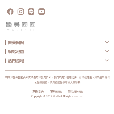
雙電波適合年輕人嗎？若已開始出現膚質粗糙、毛孔、細紋或輕微鬆弛，無
雙電波可作為早期保養型選項。不過仍建議由專業醫師評估是否真的需要施
作。Q4：電波拉提可以維持多久？維持時間會因年齡、膚況、生活習慣、
保養方式、能量設定與個人體質不同而有差異。多數電波療程並非永久效
果，通常需要定期保養。Q5：做完電波可以馬上化妝嗎？多數情況下恢復
期不長，但實際仍需依個人膚況與療程反應而定。若出現泛紅、敏感或熱
感，建議先讓肌膚休息，並加強保濕與防曬，並依醫療院所指示進行後續照
護。選對療程，比跟風更重要無雙電波與鳳凰電波各有優勢，前者偏向細緻
膚質與自然緊緻，後者則更聚焦在輪廓拉提與深層抗老。與其問「哪一個比
較厲害」，不如先釐清自己最在意的是膚質、鬆弛、輪廓，還是整體老化
感。但無論選哪一種，都建議先諮詢合格醫療院所，由專業醫師評估膚況、
年齡、鬆弛程度、預算與期待值，才能做出更安全也更符合期待的選擇。同
醫美圈圈
時，也建議選擇原廠認證或合法合格的醫療院所，確認設備來源、探頭是否
為原廠正貨，以及操作人員是否具備相關經驗，這些都是影響療程安全與效
網站地圖
果的重要關鍵。醫美療程沒有標準答案，適合別人的療程，不一定就是最適
合自己的選擇。建議在施作前，先與專業醫療院所充分諮詢，了解自身膚
況、期待效果與可能限制，再做出更安心的決定。真正理想的變美，不是追
熱門療程
求一次到位，而是用正確的方式，讓自己一步一步變得更自然、精緻、又有
自信。鳳凰電波原廠認證診所：https://www.thermageflx.co/無雙電波原
廠認證診所：https://asia-density.com/map★溫馨提醒★小編要提醒大
家，醫療並非單純的商業交易，所有的療程都伴隨著風險。因此，作為消費
者應該謹慎選擇合適的醫療方案，以確保安全與健康。
刊載於醫美圈圈內的資訊僅用於教育目的。我們不提供醫療諮詢、診斷或建議。如果遇到任何
的醫療問題，請與相關醫療專業人員聯繫
|
|
|
|
版權宣告
服務條款
隱私權條款
Copyright © 2022 Worth it All rights reserved.