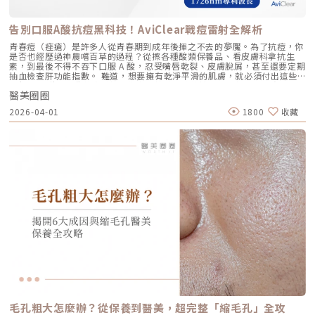
的方式讓自己看起來更年輕、更有氣色。 對其他療程敏感者： 曾對雷射、
並給予不同的客製化建議：2.1 筋膜鬆弛型（結構下垂）這是最適合美國音
能量儀器等療程反應較大，或希望尋找一種低風險、低修復期的保養方式。
波二代的族群。表現為下顎線模糊、嘴角下垂（木偶紋）、整體輪廓往下
這項療程也特別受到熟齡上班族歡迎，因為療程快、不影響日常作息，對於
墜。這類問題的根源在於 SMAS 筋膜層失去張力，需要透過美音二代深達
告別口服A酸抗痘黑科技！AviClear戰痘雷射全解析
忙碌但仍想維持好氣色的族群非常友善。璞菲洛療程建議與效果說明璞菲洛
4.5mm 的聚焦能量，從地基進行「拉提」。2.2 表皮鬆弛型（膚質鬆軟）
建議以三次療程為一完整週期，前兩次治療間隔約30天，第三次則可延長至
如果妳覺得臉部皮膚軟爛、毛孔粗大、布滿細紋，這通常是真皮層膠原蛋白
青春痘（痤瘡）是許多人從青春期到成年後揮之不去的夢魘。為了抗痘，你
4至6個月後進行。必要時，醫師會根據患者肌膚老化程度，評估是否安排加
流失。此時我會建議以「無雙電波」或「鳳凰電波」為主，強化表層的「緊
是否也經歷過神農嚐百草的過程？從擦各種酸類保養品、看皮膚科拿抗生
強治療，以達到最佳效果。大部分患者在首次治療後約2至4週，能感受到肌
緻」，若能搭配美音二代 1.5mm 或 3.0mm 的探頭進行分層治療，效果會
素，到最後不得不吞下口服 A 酸，忍受嘴唇乾裂、皮膚脫屑，甚至還要定期
膚保濕度提升與質感柔嫩。完整療程結束後，肌膚彈性、細緻度與毛孔緊實
更全面。2.3 脂肪下移型（贅肉堆積）有些人老化表現是法令紋上方擠出一
抽血檢查肝功能指數。 難道，想要擁有乾淨平滑的肌膚，就必須付出這些
度明顯改善，效果可維持數月，期間因人而異，與個人膚質及保養習慣相
塊肉，或是出現明顯的雙下巴。這類族群除了筋膜拉提，還需要美音二代對
代價嗎？ 隨著醫學美容科技的進步，抗痘治療終於迎來了劃時代的突破。
關。針對肌膚老化較嚴重的患者，醫師會提供客製化療程方案，確保治療成
脂肪組織產生的微熱效應來進行收斂，收緊鬆贅組織，恢復線條的俐落感。
醫美圈圈
全球首款獲得美國 FDA 認證，專門針對「皮脂腺」進行治療的 AviClear 戰
效符合期待。為何完成完整療程後仍需定期補打？雖然Profhilo在第一年完
三、 關於痛感與效果：二代真的不一樣嗎？「醫師，聽說美國音波非常
痘雷射 正式問世。它主打不需依賴藥物、無嚴重副作用，透過專利
成三次療程後，可促進皮膚彈力蛋白的新生，但其成分會在體內逐漸代謝，
2026-04-01
1800
收藏
痛，是真的嗎？」這是許多客人心中的陰影。的確，第一代美國音波因其能
1726nm 波長雷射，從根源「關閉」過度活躍的皮脂腺。 這篇文章將帶你
約在施打後28天開始減少。儘管如此，Profhilo所啟動的生物刺激作用能持
量輸出極為強悍扎實，對某些痛感較敏感的客人來說確實是一大挑戰。但
全面深入了解 AviClear 戰痘雷射的作用原理、與傳統治療的差異、療程細
續約3個月左右。隨著時間流逝，皮膚的保濕度與細胞活化功能會逐漸降
Ultherapy Prime（美音二代）在 2026 年能被醫美圈推崇，關鍵就在於它
節以及真實的術後效果，幫助你評估這項抗痘黑科技是否適合自己。為什麼
低，肌膚質感可能回復至治療前的狀態。加上年齡增長與環境壓力，皮膚細
大幅優化了「舒適度」。3.1 減痛技術的優化美音二代優化了能量輸出的波
痘痘總是反覆發作？看懂萬惡之源「皮脂腺」在認識 AviClear 戰痘雷射之
胞活力下降，因此建議每3至4個月進行一次補打，持續激活肌膚，維持年輕
型與頻率，使熱能釋放更加穩定均勻。在臨床操作中，我發現客人的耐受度
前，我們必須先了解痘痘（痤瘡）究竟是怎麼形成。青春痘的生成機制主要
健康。一項針對40至65歲受試者的研究顯示，接受兩次Profhilo注射（間
顯著提升，不再需要像早期那樣「痛到想哭」。 見效時間：治療當下因組
包含四大關鍵： 皮脂分泌過盛：受到賀爾蒙、壓力、飲食或基因影響，皮
隔30天）後，在1個月與4個月的評估中，皮膚彈性與保濕度均有顯著提
織受熱收縮，會有 10-20% 的即時拉提感。真正的巔峰效果會在術後 2–3
脂腺製造出過多的油脂。 毛囊角化異常：老廢角質無法正常代謝，與油脂
升，且效果可維持至少4個月。受試者自我評估亦反映皺紋減少、肌膚更緊
個月，隨著膠原蛋白的大量新生，輪廓會日益清晰。 維持時間：在規律的
混合後堵塞毛孔，形成粉刺。 痤瘡桿菌增生：堵塞的無氧毛孔成為痤瘡桿
緻，印證持續治療的重要性。（參考來源：Sparavigna et al., 2022）璞
生活作息下，一次優良的治療效果可維持 12–18 個月。四、 蔡醫師的減齡
菌（C. acnes）的溫床，細菌大量繁殖。 發炎反應：細菌代謝物引發免疫
菲洛療程前後注意事項術前： 停止服用抗凝血藥物（如阿斯匹靈、維他命
處方箋：美音二代的精準佈點很多診所標榜「破千條」的音波，但我始終堅
反應，導致紅腫、化膿，形成嚴重的囊腫型或膿皰型痘痘。在這四個環節
E） 治療當天避免化妝、飲酒 保持作息規律，避免熬夜與重度壓力術後：
持：條數不是越多越好，精準度才是關鍵。過多的能量可能造成脂肪萎縮
中，「皮脂分泌過盛」是啟動後續一連串災難的開關。傳統的治療方式，如
24小時內避免按摩施打部位 三天內避免劇烈運動與三溫暖 一週內避免臉部
（臉凹），過少則無感。在辰美學，我會根據每一位客人的臉型厚薄、鬆弛
抗生素主要針對殺菌；外用酸類主要針對去角質。唯有口服 A 酸能夠有效抑
熱敷與刺激性護膚產品 建議加強保濕、防曬，幫助效果延長璞菲洛副作用
程度，規劃專屬的能量地圖。以下是 2026 年我常用的建議處方： 施作區
制皮脂腺分泌，這也是為什麼口服 A 酸過去被視為治療嚴重痘痘的終極武
與風險Profhilo屬於非交聯玻尿酸，不含化學交聯劑，生物相容性極佳，副
域 建議條數參考 蔡醫師臨床改善重點 全臉輪廓拉提 500 – 800 條 筋膜拉
器。然而，口服 A 酸伴隨著全身性的副作用。而 AviClear 戰痘雷射的誕
作用相對少。常見輕微反應包括： 注射處短暫腫脹、微紅 局部輕微瘀青
提改善法令紋 中下臉重點加強 300 – 500 條 筋膜拉提改善嘴邊肉 眼周與提
生，就是為了一次解決這個痛點：我們能不能在不吃藥的情況下，精準且長
（數日內可自行消退） 極少數人可能會有輕微搔癢或壓痛感，通常在數天
眉 100 – 200 條 改善眼尾下垂。 4.1 複合式療程的加乘效果如果想要達到
效地控制皮脂腺？什麼是 AviClear 戰痘雷射？解密 1726nm 的物理奇蹟
內緩解※ 選擇合法診所與原廠授權產品，是避免療程風險最關鍵的因素。
更好的「精緻度」，我常會建議在音波拉提後，搭配再生針（瑞德喜）進行
AviClear 戰痘雷射是一台利用特定波長光能來治療痤瘡的醫療儀器。它的核
為什麼 Profhilo 成為新一代醫美趨勢？隨著醫美觀念的演變，越來越多人
外輪廓的固定，或是以「混合式填充」補足流失的骨架支撐。這種「由內拉
心技術在於突破性的1726nm 波長雷射。1. 為什麼是 1726nm 波長？「專
追求自然、柔和的改善效果，不希望臉部看起來僵硬或過度膨脹。Profhilo
提、由外固定」的複合思維，才是現代抗老的趨勢。五、 2026 醫美行情與
吃油脂」的標靶治療在雷射醫學中，不同的波長會被不同的目標物（如黑色
與傳統填充型療程最大的不同，在於它獨特的「重建」式作用。Profhilo
避坑建議當妳搜尋「美國音波二代價格」時，會發現市場行情落差很大。身
素、血紅素、水分）吸收。1726nm 這個波長非常特殊，它在人體組織
並非單純地填補，而是將高濃度玻尿酸均勻分布於肌膚真皮層，從底層刺激
毛孔粗大怎麼辦？從保養到醫美，超完整「縮毛孔」全攻
為醫師，我必須提醒大家，費用背後包含的是原廠探頭成本、儀器維護、以
中，被皮脂（油脂）吸收的效率，大約是被水分吸收的 2 倍。當 AviClear