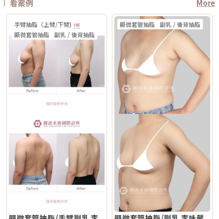
看案例
More
容積式加熱 療程定位 膚質、細緻、緊緻並重 輪廓、拉提、緊實為主 適合族
八歲者不建議未成年人接受此類治療，除非有醫療必要且經監護人與專業醫
址：新北市板橋區文化路一段118號電話：(02)-2250-6065LINE：
也是為什麼現在很多醫師會用「複合式療程」來做規劃。不是每個人都只需
群 輕中度鬆弛、膚質粗糙、 毛孔細紋 中度鬆弛、下顎線模糊、 輪廓下垂感
師共同評估。AI時光雷射常見問題FAQQ1：Reepot AI時光雷射和傳統除斑
@xat.0000195926.1nzhttps://page.line.me/xat.0000195926.1nz?
要一種療程，而是要看老化主要發生在哪一層，再決定適合電波、音波，還
冷卻技術 五階七段冷卻系統 分段噴灑冷媒 探頭 雅典娜探頭：臉部 宙斯探
雷射有什麼最大差別？Reepot 的能量作用以機械式震動為主，而非傳統以
openQrModal=true
是兩者搭配。電波音波可以一起打嗎？可以，但不是每個人都一定需要。電
頭：身體 愛神探頭：眼周 紫鑽探頭：臉/四肢 碧眼探頭：眼周 藍鑽探頭：
手臂抽脂（上臂/下臂)
顯微套管抽脂
副乳 / 後背抽脂
熱破壞色素為核心的方式，因此對周邊組織較為溫和，修復期相對短。搭配
波和音波作用原理不同，所以在醫師評估下，兩者確實可以搭配。常見做法
臉/四肢 黃金探頭：身體 疼痛感 多數定位為較舒適型 但仍因人而異 感受通
AI 智慧影像分析與低溫保護，可讓能量更集中在斑點本身，減少熱擴散造成
是用音波處理深層輪廓拉提，再用電波改善皮膚緊緻與膚質鬆弛，讓效果更
顯微套管抽脂
副乳 / 後背抽脂
常較明顯，但依能量、部位與個人耐受度不同 常見效果感受 膚質變細、臉
的紅腫或反黑風險。對於需要更加精準、可控的淺層色素改善者，是較新的
全面。不過，電音波不是「全部打越多越好」。發數、能量、施作順序、間
部較緊 光澤提升 輪廓變緊、線條感改善 適合重點 想變精緻、自然、保養型
治療選擇。Q2：一次療程能看到效果嗎？需要做幾次比較理想？淺層曬
隔時間，都需要依照個人臉部條件設計。如果臉部脂肪偏少、皮膚偏薄、曾
想加強緊緻、抗老、輪廓型 原理差異：單極、雙極到底是什麼？很多人看
斑、雀斑在單次治療後多半能看到初步變化；但深層或混合型色素通常需要
做過其他療程，或是近期剛打過針劑，更要讓醫師完整評估，避免過度治
到「單極」、「雙極」會覺得很難懂，其實可以用生活化的方式理解。單極
多次治療，效果會以「循序淡化」的方式呈現。實際次數與間隔仍須依個人
療。做電波音波前，要注意哪些事？第一，先判斷自己是哪一種老化問題在
電波：像是把熱能傳遞到較深、較廣的範圍，主要作用於較深層皮膚組織
膚況並由醫師評估調整。Q3：Reepot 是否有反黑風險？術後該注意什麼？
選電波或音波前，先不要急著問「哪個比較好」，而是要先看自己的老化問
（以真皮層為主），常被用於緊緻與支撐感相關需求。鳳凰電波即屬於單極
任何除斑型雷射都可能有反黑風險，但 Reepot 因熱傷害較低、加上冷卻系
題屬於哪一種。臉部老化常見可分成四大類：組織鬆弛下垂、結構性凹陷、
射頻應用。雙極電波：則是將能量集中在兩個電極之間，作用範圍相對較
統保護，發生率較低。術後的關鍵在於防曬和保濕，尤其治療後一週避免曝
皺紋形成、膚質老化。電波和音波主要處理的是「鬆弛與下垂」這一類問
淺，較常被用於膚質細緻、表層改善等需求。無雙電波的特色，在於將單極
曬、蒸氣、刺激性保養品。若依照術後指示照護，能大幅降低色素反應的機
題。電波偏向改善皮膚鬆弛、細紋與緊緻度；音波偏向改善輪廓下垂、嘴邊
與雙極兩種模式結合於同一療程設計中。根據官方資料，DENSITY 可透過
會。Q4：敏感肌或薄皮膚適合做 Reepot 嗎？Reepot 的能量模式相對溫
肉與下顎線模糊。但如果是太陽穴凹陷、淚溝、臉頰凹陷這類結構性凹陷，
不同射頻模式，將能量分別作用於深層與淺層皮膚。因此，兩者並不是「誰
和，加上冷卻保護，對敏感肌而言較為友善。但敏感肌的特性是屏障本身不
或是斑點、色素沉澱這類膚質問題，單靠電波或音波不一定能解決，需要搭
比較高級」，而是設計邏輯不同。若主要需求為輪廓拉提與緊緻，單極射頻
穩定，因此治療前仍需要專業檢視膚況，若正處於發炎、乾裂或紅敏期，建
配其他療程評估。第二，不要只看價格，更要看療程規劃是否合理電波音波
為主的療程通常較符合需求；若希望同時兼顧膚質細緻與輕度緊緻，複合式
議先穩定皮膚後再安排療程。Q5：做 Reepot 之後多久可以搭配其他醫美
的價格會受到儀器種類、探頭、發數、施作部位、能量設定與診所規劃影
電波療程則可能更具彈性。效果差異：拉提感、緊緻感、膚質感不一樣1. 拉
療程？治療後皮膚需要時間恢復，因此若要搭配保濕導入、水光等溫和療
響。價格便宜不一定不好，但如果只用價格做決定，很容易忽略真正重要的
提感如果你的主要困擾是「臉部鬆弛」、「下顎線不清楚」或「嘴邊肉變明
程，通常約 2～3 週即可視膚況安排；若是皮秒、飛梭、強效換膚或注射等
事：這療程到底有沒有符合你的臉部狀況？同樣是音波，有人需要加強下顎
顯」，鳳凰電波通常是較常被討論的選項之一。其應用多與輪廓緊緻與鬆弛
刺激性較高的項目，建議至少間隔 4 週再評估。適當的間隔能降低反黑與過
線，有人需要處理嘴邊肉；同樣是電波，有人重點在眼周細紋，有人重點在
改善相關，常見於臉部、眼周與身體的緊緻與平滑需求。2. 膚質感如果你的
度刺激的風險，也讓後續療程效果更穩定。Q6：Reepot 的療程費用大約是
臉頰鬆弛。規劃不同，效果自然也會不同。所以選療程時，不只要問「多少
問題不是明顯鬆弛，而是「皮膚看起來粗」、「毛孔明顯」、「妝感不服
多少？Reepot 的價格會依照治療部位、所需的能量深度、是否搭配其他療
錢」，也要問清楚：使用什麼儀器？施作哪些部位？大約發數或治療範圍怎
貼」或整體氣色較疲累，無雙電波的複合式能量設計相對較符合這類需求。
程以及整體規劃次數而有所差異。一般費用多落在一萬至三萬多元之間，但
麼規劃？為什麼我的狀況適合這個療程？第三，確認儀器來源、探頭耗材與
除了緊緻效果外，也常被用於膚質細緻與整體質感提升，因此常被市場定位
實際金額仍需依個人斑點狀況與療程組合評估後才能確認。建議先安排諮
施作人員電波音波屬於能量型醫美療程，安全性和儀器來源、探頭耗材、操
為入門型抗老或精緻型電波療程。3. 自然度兩者都屬於非侵入式療程，因此
詢，由專業醫療人員確認膚況後提供最適合的治療方案與費用。Q7：
作經驗都有關。建議選擇前可以確認是否為合法原廠認證儀器、是否使用原
通常不會像手術或填充療程一樣產生立即的結構性改變，效果多半呈現為漸
Reepot 術後的人工皮需要貼多久？Reepot 治療後會在局部覆蓋人工皮，
廠探頭或合規耗材，以及是否由合格專業醫療人員評估與操作。另外，醫師
進式、自然型。常見的效果訴求差異在於：鳳凰電波多偏向輪廓線條與緊緻
主要是保護剛治療的肌膚並協助屏障修復。人工皮不建議自行撕除，多數人
的臉部解剖概念與美感判斷也很重要。因為電波音波不是「能量越強越
感的提升；無雙電波則較偏向整體膚質細緻、緊實與光澤感的改善。哪一種
會在約兩週左右回診時，由醫療人員視膚況協助取下。人工皮脫落後，治療
好」，而是要看你的皮膚厚度、脂肪量、鬆弛程度、臉型比例去調整。過度
比較痛？無雙電波真的比較不痛嗎？疼痛感是很多人選療程時最在意的問
部位的色素也會在這段期間逐漸代謝、變淡。斑點帶來的影響，往往不只是
治療不一定更漂亮，反而可能不自然或效果不如預期。第四，效果需要時
題。以療程設計來看，鳳凰電波因為以單極射頻為主，能量感通常會比較明
外觀變化，更讓人感到氣色黯淡、不如以往。隨著醫美技術不斷推陳出新，
間，不要用術後當天判斷成敗電波和音波都是透過熱能刺激膠原蛋白反應，
顯。部分人會形容為熱、刺、酸、脹，尤其在骨感較明顯或皮膚較薄的位
Reepot AI 時光雷射為色素治療帶來更精準、可控的方式，讓除斑不再停留
不是做完當天就完成全部效果。部分人術後會先感覺皮膚變緊、輪廓比較
置，感受可能更強。無雙電波則因為設計上有SAC智能冷卻系統與RIC即時
在效果難預測的時代。期望這篇文章能幫助你清楚掌握除斑方向與選擇，在
顯微套管抽脂/手臂副乳 李
顯微套管抽脂/副乳 李咏馨
順，但真正的膠原蛋白新生與重組，通常需要數週到數月慢慢發生。所以做