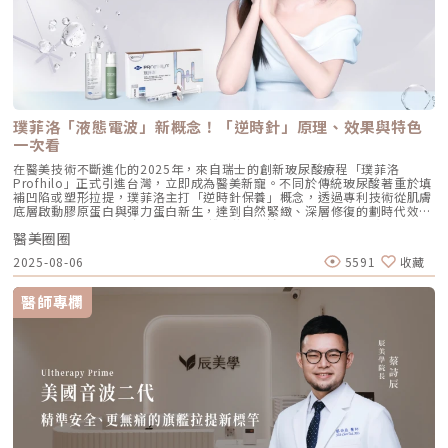
的 BAP（Bio Aesthetic Points）五點拉提打法，這五個點是避開重要血
址：臺北市大安區安和路一段113號2樓之1電話：（02）7709-9398
管、精準對準臉部支撐結構的黃金位置： [1] 顴骨高點： 位於顴骨最突出的
地方，需離眼睛外側至少 2 公分。能像掛鉤一樣，為中臉提供向上向外的支
撐力。 [2] 鼻翼與瞳孔垂直線交界： 在鼻翼與耳廓之間畫出水平線，再從瞳
孔中線畫垂直線，兩線交交叉處作為注射點。能有效改善法令紋，飽滿面中
部。 [3] 耳廓下前緣： 位於耳廓下緣的前方約 1 公分處。是收緊臉部外側
輪廓、強化下頷線條的關鍵。 [4] 下頷嘴角交界： 在下巴中軸線的三分之一
處畫垂直線，再向唇角方向移動 1.5 公分。可以修飾木偶紋，改善嘴角下
垂。 [5] 下顎角前緣： 位於下顎角前側約 1 公分處。幫助拉緊腮幫子多餘
璞菲洛「液態電波」新概念！「逆時針」原理、效果與特色
的鬆弛組織，讓下顎線條清晰。五、 哪些部位最適合 Profhilo 逆時針？
Profhilo 逆時針之所以能成為抗老界的寵兒，不僅是因為它的成分純淨，
一次看
更因為它解決了傳統醫美難以觸及的「盲區」。它不靠體積填充，而是透過
在醫美技術不斷進化的2025年，來自瑞士的創新玻尿酸療程「璞菲洛
「液態拉皮」的概念，從根本提升肌膚彈性。以下四個部位是我在臨床運用
Profhilo」正式引進台灣，立即成為醫美新寵。不同於傳統玻尿酸著重於填
中最推薦的：1. 臉部液態拉皮：BAP 五點精準誘導這是 Profhilo 的核心應
補凹陷或塑形拉提，璞菲洛主打「逆時針保養」概念，透過專利技術從肌膚
用。與傳統玻尿酸增加臉部「厚重感」或「體積支撐」的邏輯完全不同，
底層啟動膠原蛋白與彈力蛋白新生，達到自然緊緻、深層修復的劃時代效
Profhilo 本質上是液態拉皮。我們採用國際標準的 BAP（Bio Aesthetic
果。 Profhilo更邀請郭台銘夫人曾馨瑩擔任形象大使，迅速成為市場焦
Points）五點注射法，這五個點是避開重要血管、精準將玻尿酸導入真皮層
醫美圈圈
點。我們將帶你全面認識這項創新療程，從作用原理、五大特色到適合對象
的黃金位置： 顴骨高點：啟動中臉肌膚的生物重塑，優化張力。 鼻翼瞳孔
與常見問題，一次搞懂「逆時針玻尿酸」的魅力！ 璞菲洛Profhilo是什
交界：透過提升肌膚彈力，自然弱化法令紋的視覺感。 耳廓下前緣：強化
2025-08-06
5591
收藏
麼？ 璞菲洛是一項注射型玻尿酸產品，由瑞士IBSA研發，正式名稱為「高
臉部外側緊緻度，讓輪廓不再鬆垮。 下頷嘴角交界：改善嘴角周圍的鬆
低分子玻尿酸皮下植入劑」，在台灣獲得衛福部核准，俗稱為「逆時針」。
弛，恢復皮膚原有的拉力。 下顎角前緣：誘導彈力蛋白新生，收緊下頷邊
與傳統玻尿酸不同，璞菲洛不以填補凹陷為目的，而是透過生物重塑（bio-
緣的曲線。這五個點位並非用來「填充凹陷」，而是作為信號啟動點，讓玻
醫師專欄
remodeling）方式，喚醒肌膚自身的修復機能，促進膠原蛋白和彈力蛋白
尿酸在皮下如水幕般擴散，誘導彈力蛋白大量新生，像是在皮下植入了一層
的生成，達到自然緊緻與改善膚質的效果。璞菲洛Profhilo的五大特色璞菲
隱形的「彈力網」，讓下顎線與中臉自然回歸緊緻狀態。2. 火雞頸與橫向頸
洛之所以能引發醫美界關注，主要在於它與傳統玻尿酸有著本質上的不同，
紋：修復彈力纖維的救星頸部皮膚極薄，且缺乏支撐結構，老化多半是因為
透過獨特技術從根本上改善肌膚狀態。以下是璞菲洛最突出的五大特色：1.
彈力纖維斷裂。傳統填充型玻尿酸因為有化學交聯，施打後容易因重力或皮
獨特「生物重塑」機制：啟動膠原與彈力蛋白再生璞菲洛的核心技術採用專
膚過薄而產生凸起（毛毛蟲現象）。Profhilo 具備極佳的流動性，能均勻
利高、低分子量玻尿酸複合配方，在不添加交聯劑的情況下，能刺激皮膚深
滲透進頸部真皮層，不是填平皺紋，而是從底層重塑頸部肌膚的厚度與張
層的纖維母細胞、角質細胞和脂肪細胞，促使膠原蛋白和彈力蛋白大量新
力，是目前改善頸部質感的首選。3. 手背（雞爪手）：重建真皮層的緊實度
生，從源頭改善肌膚鬆弛與老化問題。2. 全面改善膚況：不只填補，更提升
雙手最容易因彈力蛋白流失而顯得乾癟、血管明顯。Profhilo 透過「非填
整體膚質有別於傳統玻尿酸的局部填充，璞菲洛注射後會均勻擴散至皮膚的
充」的方式，啟動手背肌膚的自我修復機制。它不僅是補水，更是透過生物
真皮層與皮下組織。這使得它能全面性地改善肌膚，包括： 提升肌膚緊實
重塑增加組織的彈性與結構感，讓手背肌膚恢復細緻平滑，找回如少女般優