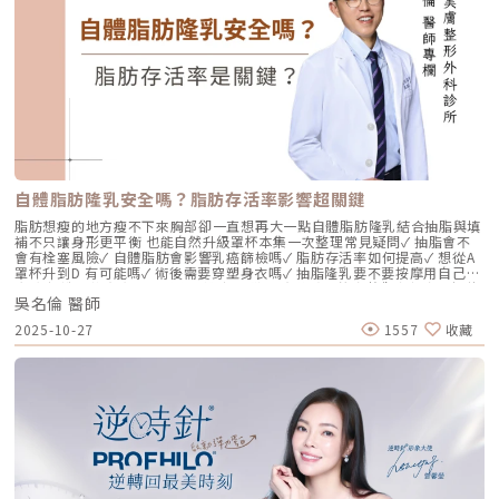
像支撐鋼筋的「橡皮筋」，不幸的是，人體在青春期過後，彈力蛋白的合成
速度就會大幅下降。當彈力蛋白流失，肌膚就會像失去彈性的鬆緊帶，出現
細紋、毛孔粗大、甚至是難以處理的「鬆弛型下垂」。傳統玻尿酸屬於「填
充型」，主要目的是增加體積（Volumizing），如果過度施打，容易造成
面部僵硬或「醫美臉」。而 Profhilo 逆時針的誕生，是為了從細胞底層進
行「修復與重塑」，讓皮膚自己找回年輕時的彈性。二、 Profhilo 逆時針
的科學核心：NAHYCO™ 專利技術Profhilo逆時針來自瑞士著名的 IBSA 製
藥集團。身為專業醫師，我非常看重產品的「純淨度」與「穩定性」。
Profhilo 之所以能在國際醫美界佔有一席之地，在於其革命性的
NAHYCO™ 專利熱融合技術。1. 醫學界的「純淨」突破：無化學交聯劑一
般玻尿酸為了維持在體內的時間，必須添加化學交聯劑（如 BDDE）。雖然
這在合法範圍內是安全的，但對於過敏體質或追求極致天然的客戶來說，仍
存在延遲性發炎的風險。Profhilo逆時針 透過精確的加熱與降溫製程，讓
自體脂肪隆乳安全嗎？脂肪存活率影響超關鍵
高分子與低分子玻尿酸產生自然的氫鍵鍵結，完全不含 BDDE。這意味著它
具備極高的「生物相容性」，注射後能與人體組織完美融合。2. 高低分子玻
脂肪想瘦的地方瘦不下來胸部卻一直想再大一點自體脂肪隆乳結合抽脂與填
尿酸的「黃金比例」Profhilo 含有目前市面上極高濃度的玻尿酸
補不只讓身形更平衡 也能自然升級罩杯本集一次整理常見疑問✓ 抽脂會不
（64mg/2ml），它結合了： 高分子量玻尿酸（H-HA）：提供穩定的物理
會有栓塞風險✓ 自體脂肪會影響乳癌篩檢嗎✓ 脂肪存活率如何提高✓ 想從A
支撐與深層鎖水，改善鬆弛。 低分子量玻尿酸（L-HA）：作為傳遞信號的
罩杯升到D 有可能嗎✓ 術後需要穿塑身衣嗎✓ 抽脂隆乳要不要按摩用自己的
分子，直接活化真皮層內的纖維母細胞，誘導膠原蛋白與彈力蛋白新生。這
脂肪 打造柔軟真實的胸型適合誰 怎麼做 最有效將給妳完整觀念與安心評估
種「1+1 > 2」的協同作用，讓 Profhilo 在進入皮膚後，能像液態電波一
吳名倫 醫師
依據重點摘要：0:00 #她說他說0:40 #自體脂肪隆乳v.s.#假體隆乳 想要哪
樣迅速擴散，全面性地改善膚質。三、 3 種細胞與 5 種蛋白：解開「液態
一樣？1:02 關於手術安全性 #自體隆乳2:12 不同的抽脂方式 #脂肪存活率
2025-10-27
1557
收藏
電波」的逆齡關鍵在辰美學的診間，我常跟客戶解釋，Profhilo 就像是為
會一樣嗎？3:16 關於抽脂安全 #脂肪栓塞問題 ？4:09 關於手術安全性 #矽
肌膚施加了一種「啟動指令」。它不僅僅是補水，而是啟動了「3+5 逆齡機
膠隆乳相關影片：• 罩杯升級前必看，自體脂肪豐胸解析！ EP20• 男生
制」： 活化 3 種關鍵細胞： 纖維母細胞：這是皮膚的「膠原工廠」。 角質
女乳好尷尬，胸部困擾的隱藏原因你有嗎？ EP24• 抽就對了？抽脂局部雕
形成細胞：強化表皮防禦力，讓肌膚看起來更細緻、有光澤。 脂肪幹細
塑大解密，它沒想像可怕！EP31---LINE
胞：幫助恢復皮下組織的飽滿感，減緩隨著年齡增長的皮下萎縮。 啟動 5
@aclinichttps://lin.ee/zGPja49▼詢問整形大小事https://answer-
種關鍵結構蛋白：包括 I 型、III 型、IV 型、VII 型膠原蛋白以及最關鍵的彈
clinic.com/▼詢問皮膚大小事https://answer-skin.com/▼詢問變美大小
力蛋白。這種全方位的重塑效果，能讓下顎線變清晰，讓細紋從底層淡化。
事https://answer-skincare.com/安瑟美膚整形外科診所
這就是為什麼它被暱稱為「液態電波」。電波是靠「熱能」刺激新生，而
FBhttps://www.facebook.com/AnswerClinic安瑟美膚整形外科診所
Profhilo 是靠「生物分子信號」啟動新生。對於皮膚薄、怕痛或不適合高
IGhttps://www.instagram.com/aclinic.group/吳名倫醫師：Dr.Allen 整
能量儀器的客戶來說，這是一個非常理想的選擇。四、 蔡醫師的精準美
形醫美體塑學苑https://www.facebook.com/drallenbody吳名倫醫師
學：BAP 五點拉提點位解析施打 Profhilo 是一門藝術。我們採用國際標準
IGhttps://www.instagram.com/psdr_allen/安瑟美膚整形外科診所地