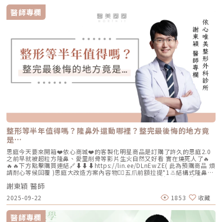
我的頻道👉https://reurl.cc/nY51k8關注杰膚美診所FB👉
https://reurl.cc/XQljva杰膚美診所官網👉https://jfmskin.com/關注李杰
醫師專欄
年醫師FB👉https://reurl.cc/Mzk0nm杰膚美診所地址：104台北市中山區
復興北路50號2樓電話：02-8772-6625
整形等半年值得嗎？隆鼻外還動哪裡？整完最後悔的地方竟
是…
思庭今天要來開箱❤️依心商城❤️的客製化明星商品是訂購了許久的思庭2.0
之前早就被超粒方隆鼻、愛里削骨等影片生火自然又好看 實在燒死人了🔥
🔥🔥下方點擊購買連結🔗⬇️⬇️⬇️https://lin.ee/DLnEwZE( 此為預購商品 煩
請耐心等候回覆 )思庭大改造方案內容物💁‍♀️五爪前額拉提*1👃結構式隆鼻*1
(加購縮鼻翼、敲鼻骨、貴族手術)👄微笑嘴角*1 (加購嘴邊肉拉提)重點摘
謝東穎 醫師
要：00:00 搶先看⚡⚡01:43 開箱手術方案內容物02:02 上臉眉眼分析 : 五
爪前額拉提02:36 中臉隆鼻分析 : 結構式隆鼻合併貴族手術03:58 下臉唇巴
2025-09-22
1853
收藏
分析 : 微笑嘴角+嘴扁肉拉提04:43 華麗買家秀05:25 五星好評分享
⭐⭐⭐⭐⭐▸▸歡迎合作洽談：followheart.marketing@gmail.com◂◂依心唯
美整形外科診所地址｜台北市信義區基隆路二段15號2樓電話｜（02）
醫師專欄
2345-6777官方網站｜https://www.followheart.com.tw/官方諮詢｜