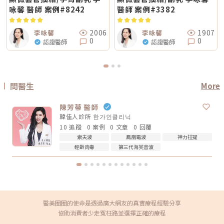
阻抗偵測補償系統等設計，因此為舒適度較高的電波療程。但這裡要講清
規劃療程時，也建議由專業醫師根據膚況量身評估，找到最適合、安全的改
完後不要急著用第一天的樣子判斷有沒有用，也不要因為短期內沒有巨大變
咏馨 醫師 案例#8242
醫師 案例#3382
楚：不痛不代表完全沒感覺，舒適也不代表每個人都一樣。疼痛感會受到很
善方式。★溫馨提醒★小編要提醒大家，醫療並非單純的商業交易，所有的
化就立刻否定療程。非侵入式拉提的特色通常是漸進、自然，而不是突然大
多因素影響，包括： 個人耐痛程度 施作部位 能量設定 是否敷麻 醫師手法
療程都伴隨著風險。因此，作為消費者應該謹慎選擇合適的醫療方案，以確
幅改變。第五，不要期待一次療程解決所有老化問題臉部老化不是只有皮膚
皮膚厚薄與骨感程度 當天身體狀態所以比較精準的說法是：無雙電波通常
保安全與健康。
鬆而已，還可能包含膠原蛋白流失、脂肪位移、骨架支撐變弱、皮膚厚度改
被定位為舒適度較佳；鳳凰電波能量感通常較明顯。但實際感受仍需依個人
2006
1907
李咏馨
李咏馨
變等不同層次的問題。電波可以改善皮膚緊緻度與膚質，音波可以幫助輪廓
狀況而定。常見迷思一：鳳凰電波一定比無雙電波強嗎？不一定。「強」要
0
0
拉提與深層支撐，但它們不一定能取代針劑、填充、雷射、手術或其他療
認證醫師
認證醫師
看你指的是哪一種強。如果說的是深層拉提、輪廓緊緻，鳳凰電波確實是經
程。比較正確的觀念是：電波音波不是萬能療程，而是抗老規劃中的一部
典代表。但如果是膚質、細緻度、毛孔與整體保養感，無雙電波可能更符合
分。真正適合你的方式，應該要根據你的老化程度、臉部條件、預算與期待
期待。這就像健身一樣，重訓和瑜伽都能讓身體變好，但目標不同。你想練
效果一起評估。電波音波常見問題 FAQQ1：電波跟音波哪個比較痛？不一
線條、核心、柔軟度，還是想增加肌力？療程也是同樣邏輯。選擇醫美療
定。電波多半是熱感、刺熱感；音波則常見深層痠脹感或一點一點的刺激
程，不是找「最紅的」，而是找「最符合目前需求的」。常見迷思二：電波
感。不過疼痛感會受到能量設定、施作部位、個人耐受度、儀器種類影響，
做完會立刻小臉嗎？很多人期待電波做完臉馬上小一圈，但這個期待需要調
不能單純說哪一個一定比較痛。Q2：電波音波做完會有修復期嗎？多數電
問醫生
More
整。電波拉提不是抽脂，也不是溶脂，更不是削骨。它主要是透過射頻熱能
波音波屬於非侵入式療程，通常不需要像手術一樣長時間修復。不過部分人
刺激皮膚組織緊緻與膠原重塑，因此效果通常是逐步變化。有些人做完會覺
可能會有短暫泛紅、腫脹、痠感或觸痛，通常會逐漸緩解。實際狀況仍需依
得臉比較緊、線條比較順，但真正的膠原變化通常需要時間。Thermage 官
個人體質與療程設定而定。Q3：年輕人適合做電波音波嗎？如果只是想預
陳芳蒂 醫師
方也提到效果可立即出現，並隨時間改善。所以比較合理的期待是：不是
防初老、改善膚質鬆弛，可以先從電波或其他較溫和的保養型療程評估。若
「瞬間換臉」而是「慢慢變緊、變順、變精緻」做電波前需要注意什麼？無
韓佳人診所 한가인클리닉
已經有明顯輪廓下垂，也可以和醫師討論音波。但年齡不是唯一標準，皮膚
論選無雙電波或鳳凰電波，療程前都建議注意以下幾點： 近期是否懷孕或
厚度、脂肪量、鬆弛程度更重要。Q4：電波音波可以取代拉皮手術嗎？不
10 追蹤
0 案例
0 文章
0 回覆
哺乳 是否有心律調節器或植入式電子裝置 施作區域是否有金屬植入物 是否
能完全取代。電波音波適合輕度到中度鬆弛，屬於非侵入式抗老療程。如果
有嚴重皮膚發炎、傷口或感染 近期是否做過其他醫美療程 是否有蟹足腫或
索夫波
鳳凰電波
神力拉提
是非常明顯的皮膚鬆垂或組織下滑，仍可能需要評估手術或其他治療方式。
特殊體質 是否正在服用影響皮膚修復的藥物這些資訊都應在諮詢時主動告
Q5：電波音波多久做一次？每個人的老化程度、儀器種類、能量設定和維
輕齡肉毒
第三代海芙音波
知醫療院所，即便是非侵入式療程，也不是每個人都適合做。做完電波後怎
持需求不同，沒有固定答案。一般會由醫師依照膚況、年齡、預算與期待效
麼保養？電波療程後，多數人不需要長時間恢復期，但仍建議做好基礎照
果規劃，不建議自己照網路頻率硬套。搞懂電波跟音波的差別，才能選對適
護： 加強保濕 避免過度去角質 做好防曬 短期內避免高溫環境，例如三溫
合自己的療程電波跟音波都是常見的非侵入式抗老療程，但它們不是誰取代
暖、烤箱 避免同時疊加刺激性保養品 依照院所指示安排回診或追蹤如果出
誰，也不是誰一定比較好。圈圈提醒，做療程前不要只看網路心得，也不要
現明顯紅腫、疼痛、水泡、凹陷或異常不適，應儘快回原院所或尋求專業醫
只聽「哪個最紅」。真正重要的是：你想改善的是什麼問題、由誰來評估與
療協助。FAQ：無雙電波 vs 鳳凰電波常見問題Q1：無雙電波和鳳凰電波哪
操作、療程規劃是否真的符合自身臉部條件。選對療程，不是追求最貴、最
個效果比較好？沒有絕對誰比較好。無雙電波偏向膚質、細緻與自然緊緻；
痛、最強，而是找到真正適合自己的方式。變美可以慢慢來，但觀念一定要
鳳凰電波偏向輪廓拉提與深層緊實。選擇重點應該是你的需求，而不是單看
先對！★溫馨提醒★小編要提醒大家，醫療並非單純的商業交易，所有的療
醫美圈圈的使命是透過廣大網友的真實療程經驗分享
療程名氣。Q2：無雙電波可以取代鳳凰電波嗎？不一定。兩者能量設計與
程都伴隨著風險。因此，作為消費者應該謹慎選擇合適的醫療方案，以確保
協助消費者少走冤枉路並選擇正確的療程
療程定位不同，並非互相取代關係。若主要需求是膚質與輕度緊緻，無雙電
安全與健康。
波可能適合；若主要需求是明顯輪廓拉提，鳳凰電波仍有其定位。Q3：無