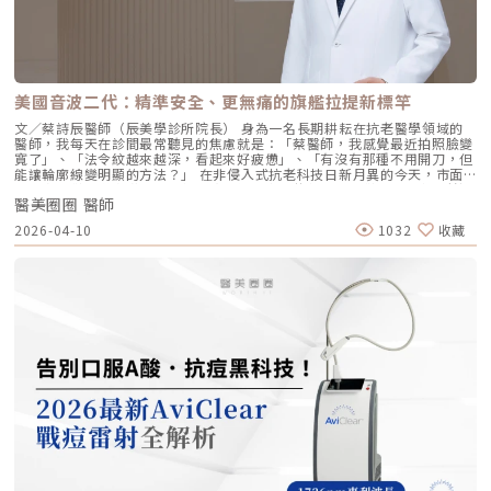
度與彈性 深層補水、改善乾燥與粗糙 減少細紋、改善膚色不均3. 自然柔和
雅的肌膚張力。4. 口周細紋：自然軟化而不僵硬對於愛笑或年長客戶常見的
的效果：告別「饅化臉」璞菲洛的質地較輕盈、流動性高，主要作用提升肌
唇周紋，若使用傳統填充物，常會因為增加了體積而讓表情變得僵硬。
膚本身的飽滿度與光澤，而不是增加額外體積。因此，能帶來自然、柔和的
Profhilo 透過液態拉皮的原理，在不改變五官比例的前提下，誘導唇周肌
改善效果，避免了傳統填充劑可能導致的僵硬或「饅化」現象，讓你看起來
膚新生彈力蛋白，從底層「軟化」細小紋路，讓整個人看起來更加柔和、自
就像是膚況變好了，而不是動了手腳。4. 獨創 BAP 五點注射技術：療程更
然。六、 蔡醫師的診間建議：如何規劃妳的「逆時針」計畫？在辰美學，
舒適、更快速採用獨家的 BAP (Bio Aesthetic Points) 五點注射技術。醫師
我們追求的是「長效且細膩」的美，而非瞬間的煙火式改變。針對初次接觸
只需在臉部兩側各選擇五個精準的生物美學點進行注射，就能讓玻尿酸均勻
Profhilo 逆時針 的客戶，我通常會建議以「週期性重塑」的方式來規劃妳
美國音波二代：精準安全、更無痛的旗艦拉提新標竿
擴散至全臉。這大大減少了注射的針數和疼痛感，也降低了術後瘀青和腫脹
的專屬美學地圖：1. 基礎療程：建議至少進行 2 至 3 次為了達到最佳的彈
的機率，讓療程更加舒適、快速。5. 高濃度、不含交聯劑：安全性高、低發
力蛋白新生與肌底環境優化，單次施打僅是啟動信號，完整的重塑需要時間
文／蔡詩辰醫師（辰美學診所院長） 身為一名長期耕耘在抗老醫學領域的
炎風險以高濃度玻尿酸為主要成分，且製程中不使用任何化學交聯劑，能有
堆疊： 啟動期（第 1 次與第 2 次）： 建議間隔 1 個月施打。這兩次密集的
醫師，我每天在診間最常聽見的焦慮就是：「蔡醫師，我感覺最近拍照臉變
效降低注射後的發炎反應與過敏風險。同時，也經過多項國際認證，確保了
治療能確保高濃度玻尿酸在真皮層內建立穩固的擴散網絡，全面活化纖維母
寬了」、「法令紋越來越深，看起來好疲憊」、「有沒有那種不用開刀，但
產品的純淨與安全性。逆時針（Profhilo） vs. 傳統玻尿酸比較 療程名稱
細胞。 強化期（第 2 次與第 3 次）： 建議間隔3到6個月進行第三次施打。
能讓輪廓線變明顯的方法？」 在非侵入式抗老科技日新月異的今天，市面
逆時針 (Profhilo) 傳統玻尿酸填充劑 主要功能 「生物重塑」(Bio-
這是一個關鍵的鞏固點，能延續細胞的再生信號，讓拉皮效果更具層次感。
上的音波儀器琳瑯滿目。但每當病患詢問我最信任哪一台儀器時，我的首選
remodeling)， 刺激膠原蛋白和彈力蛋白再生，從根本改善膚質 「填充」
維持期： 經過這 3 次完整的週期療程後，肌膚的緊緻度與細緻質感通常可
醫美圈圈 醫師
始終是 Ultherapy 美國音波。而在 2026 年的現在，隨著 Ultherapy
和「支撐」， 用於填補凹陷、雕塑輪廓 成分組成 專利技術結合高低分子玻
以維持九個月左右的時間。2.術後照護：輕盈無負擔的修復由於 Profhilo
Prime（美音二代） 的問世，醫美界正式進入了「精準醫療」的新紀元。這
2026-04-10
1032
收藏
尿酸， 64mg/2ml 高濃度，無交聯劑 玻尿酸會添加交聯劑，以增加黏度和
是極高純度的玻尿酸且不含化學交聯劑，術後反應極輕。只需在 24 小時內
篇文章，我將以專業醫師的角度，深度拆解為什麼美音二代會成為我臨床治
支撐力， 能維持體積不被快速分解 作用機制 注射後會均勻擴散至皮膚深
避免劇烈運動與高溫環境（如溫泉、蒸氣室、高溫瑜伽），其餘日常生活、
療的核心，以及它如何重新定義抗老的黃金標準。一、 為什麼「看得到」
層， 像「液態電波」一樣，透過非發炎機制喚醒細胞自我修復 注射後會停
上妝均不受影響，非常適合行程滿檔的都會女性。結語：美，是找回妳原本
才是真安全？DeepSEE® 即時影像導引的革命在進行音波拉提治療時，我常
留在特定部位， 透過體積來填補或塑形 效果呈現 效果是漸進且全面的，讓
的自然光采抗老不應該是「加法」，而是「還原」。Profhilo 逆時針的哲
跟病患分享一個觀念：音波拉提不是「能量越強越好」，而是「能量要打在
肌膚變得更緊緻、 有彈性、有光澤，視覺上更自然 效果是立即且局部的，
學與辰美學的理念不謀而合：我們不希望客戶變得不像自己，我們希望妳在
對的地方」。每個人的皮膚厚度、皮下脂肪分布、筋膜層（SMAS）的深
能看到凹陷處被填平、 輪廓變得立體 適用對象 適合想改善肌膚鬆弛、細
未來的日子裡，依然保有那份緊緻、透亮的彈力美感。妳不需要厚重的粉底
度，甚至是神經血管的走勢都完全不同。即便是在同一個人的臉上，左側與
紋、膚質乾燥、 彈性下降，追求自然效果的人 適合想填補淚溝、法令紋、
來遮蓋疲態，因為最美的底妝，就是妳健康的真皮層。如果妳也想體驗這種
右側的組織密度也存在差異。傳統的音波療程多半屬於「盲打」，醫師只能
豐頰、豐下巴或鼻子，追求局部立體效果的人 維持時間 約6 ~ 12個月 （需
「由內而外」的重塑感，歡迎來到辰美學，讓我們為妳量身定制專屬的逆齡
憑藉經驗去推測深度，這就像是在迷霧中航行，風險與不穩定性自然較高。
視個人體質、代謝與保養習慣而異） 約6～18個月 （因品牌、分子大小及
處方箋。「詳細內容請詳見辰美學官網」
1.1 精準醫療的「透視眼」最新的Ultherapy Prime 美國音波二代搭載了升
個人體質而異） 值得一提的是，它不像音波拉提需要靠機器操作、產生熱
級版 DeepSEE® 即時影像技術。在施打的每一條能量時，我都能透過 2X 高
能導致術後紅腫，也不會像玻尿酸填充容易造成過度膨脹的人工感，而是像
清螢幕清晰地看見病患當下的組織層級。這意味著： 避開神經與骨頭：大
「智慧型保養」，漸進式修復你的肌膚底層架構。哪些人適合做璞菲洛？
幅降低因能量落點錯誤導致的劇痛或副作用。 精準鎖定 SMAS 筋膜層：確
Profhilo不僅適合輕熟女族群，也非常適合希望改善整體膚況、延緩老化的
保每一發熱凝結點都精確落在支撐輪廓的關鍵地基上。 即時監控探頭貼合
人。尤其推薦給以下族群： 面臨初老症狀者： 臉部、頸部或手部出現細
度：防止因貼合不全導致的表皮燙傷。二、 三種鬆弛型態：妳需要的是
紋、輕微鬆弛，以及肌膚彈性下降、缺乏緊實感的人。 膚質困擾者： 肌膚
「拉提」還是「緊緻」？很多客人到診間會直接說：「我要打音波。」但我
乾燥、毛孔粗大、膚色不均或膚質粗糙，希望透過深層保濕來全面提升膚況
通常會先進行細緻的觸診與影像觀察，因為「鬆弛」其實分為不同層次。如
的人。 追求自然效果者： 不希望外觀有大幅度改變，只想透過自然、漸進
果診斷錯誤，治療效果就會大打折扣。我將臉部老化歸納為三種主要型態，