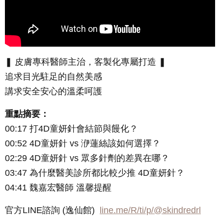
❚ 皮膚專科醫師主治，客製化專屬打造 ❚
追求目光駐足的自然美感
講求安全安心的溫柔呵護
重點摘要：
00:17 打4D童妍針會結節與饅化？
00:52 4D童妍針 vs 洢蓮絲該如何選擇？
02:29 4D童妍針 vs 眾多針劑的差異在哪？
03:47 為什麼醫美診所都比較少推 4D童妍針？
04:41 魏嘉宏醫師 溫馨提醒
官方LINE諮詢 (逸仙館)
line.me/R/ti/p/@skindredrl