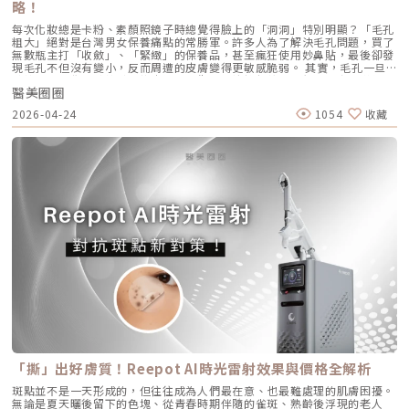
膠原蛋白與彈力蛋白新生，啟動肌膚的自我修復能力，讓效果柔和自然，能
及最重要的「醫師的技術與判讀經驗」。 認明原廠授權：施打前請掃描儀
略！
的雷射光束打入真皮層時，能量會精準地被富含油脂的「皮脂腺」大量吸
有效降低傳統填充物可能帶來的異物感，也更貼近肌膚自然老化的邏輯。此
器與探頭 QR Code，確保非水貨或非法翻新探頭。 選擇認證醫師：音波拉
收，進而產生熱能。這些熱能會破壞過度活躍的皮脂腺細胞，變得萎縮、分
外，Profhilo 完美契合了當前醫美市場「微侵入式」與「預防型保養」的
每次化妝總是卡粉、素顏照鏡子時總覺得臉上的「洞洞」特別明顯？「毛孔
提需要精準的解剖學知識，只有受過原廠培訓的醫師，才能在「安全邊界
泌量大幅下降。當沒有過多的油脂，毛孔就不易堵塞，痤瘡桿菌也失去了生
趨勢。它填補了日常保養品與侵入式手術之間的空缺，不需像肉毒桿菌那樣
粗大」絕對是台灣男女保養痛點的常勝軍。許多人為了解決毛孔問題，買了
內」將能量發揮到極致。六、 結語：愛美，是為了成就更好的自己我常
存的養分，痘痘自然就失去了生長的溫床。2. AviCool™ 藍寶石冷卻系統：
限制表情，也不需要像手術拉皮那樣漫長的恢復期。對於生活忙碌、注重效
無數瓶主打「收斂」、「緊緻」的保養品，甚至瘋狂使用妙鼻貼，最後卻發
說，醫美的意義不在於把妳變成另外一個人，而在於「找回最巔峰狀態的
保護表皮，大幅提升舒適度既然要用熱能破壞深層的皮脂腺，表皮會不會被
率的現代人來說，這讓它更容易被接受，成為許多人延緩老化、提升膚質的
現毛孔不但沒有變小，反而周遭的皮膚變得更敏感脆弱。 其實，毛孔一旦
妳」。看著客人在治療後，重新對鏡子裡的自己露出自信的微笑，那是我身
燙傷？這正是 AviClear 的另一項核心專利。機器配備了專屬的 AviCool™
首選。臨床案例分享以下為原廠提供的實際案例，透過Profhilo逆時針療
被撐大，就像是被撐鬆的橡皮筋，光靠日常塗抹保養品是很難「完全逆轉」
為醫師最大的成就感。我會運用 Ultherapy Prime 美國音波第二代的精準
藍寶石接觸式冷卻系統。在雷射擊發前、擊發中與擊發後，冷卻系統會持續
程，觀察治療前後肌膚狀態的變化，供大家參考了解療程效果。璞菲洛
醫美圈圈
的。想要有效改善毛孔粗大，我們必須先搞懂你的毛孔是哪一種「型」，才
技術，結合我對面部結構的美感理解，悉心守護妳每一寸肌膚的張力。如果
將表皮溫度維持在安全的低溫狀態。這不僅能防止表皮熱傷害、避免術後反
Profhilo常見Q&AQ1：PROFHILO和水光療程有什麼差別？ 水光著重在肌
能對症下藥！這篇文章將帶你從日常保養到專業醫美療程，全面拯救毛孔粗
您也對輪廓的流失感到焦慮，或者正猶豫哪種療程最適合自己，歡迎預約來
黑，更大幅降低了療程中的痛感，讓患者在不需要敷麻藥的情況下（視個人
2026-04-24
1054
收藏
膚表層補水，讓皮膚變得水嫩透亮；而PROFHILO作用層次更深，不只補
大的終極對策。為什麼我的毛孔會變大？揭開毛孔粗大的 6大元兇在探討怎
診間，讓我們在一個放鬆、透明的環境下，一起討論出最適合您的減齡計
耐受度而定），也能順利完成治療。AviClear 戰痘雷射 vs. 藍雷射與傳統療
水，還能活化膠原蛋白、彈力蛋白等細胞修復，提升整體彈性與緊緻度。它
麼解決之前，我們得先抓出讓毛孔變大的罪魁禍首。毛孔粗大絕對不是單一
畫。
法：抗痘金大PK過去我們面對嚴重的青春痘，「吞口服A酸」幾乎是唯一的
的特點是透過穩定擴散來刺激肌膚自我修復，不靠刺激或破壞，適合想全面
原因造成的，通常是以下幾個因素交織而成的結果：1. 【油脂型毛孔】：中
終極解方。然而，隨著光電科技的突破，現代的醫美抗痘已經邁入了「精準
改善膚況的人。Q2：可以和電波、音波等療程搭配嗎？ 可與電波、音波等
東油田的擴建工程毛孔是皮脂排出的主要通道。當你的皮脂腺天生比較發
破壞皮脂腺」的新紀元。目前市面上討論度最高的兩大抗痘黑科技，分別是
療程搭配使用，建議間隔約兩週，具體施打順序與時間需由醫師評估。電
達，或是受到氣溫升高、荷爾蒙波動、常吃高油高糖食物影響，導致出油量
AviClear 戰痘雷射與 CAPRI 藍雷射。雖然兩者都主打不吃藥、從根源控
波、音波術後可加速肌膚修復並延長效果，但需等皮膚完全降溫後再進行
大增時，通道就會被迫「擴建」來排出這些大量油脂。2. 【角質型毛孔】：
油，但在波長與作用機制上卻有著根本的差異。我們該如何選擇？它們與傳
Profhilo療程。施打前請務必諮詢醫師，遵從專業建議安排療程。Q3：璞
通道堵塞引發的連鎖反應健康的肌膚會自然代謝老廢角質，但如果代謝異
統的口服A酸又有什麼不同？以下為您全面解析。頂尖對決：AviClear 戰痘
菲洛每年需要打幾次？ 一個完整療程通常包含三次施打，前兩次相隔約一
常，這些廢棄角質就會和皮脂、空氣中的髒污混合在一起，死死地堵塞在毛
雷射 vs. CAPRI 藍雷射這兩款都是目前熱門的無藥物抗痘雷射，雖然目標一
個月，第三次則可在四到六個月後進行。視個人膚況與需求，也可安排後續
孔開口。久而久之，毛孔就像被塞了軟木塞一樣，被越撐越大。3. 【老化型
致，但「作戰策略」卻截然不同：1. AviClear 戰痘雷射（1726nm）：專
加強療程，以延續效果。Q4：頸紋、手部老化也能打嗎？ 可以。Profhilo
毛孔】：膠原蛋白流失的初老警報真皮層中的「膠原蛋白」和「彈力蛋白」
注皮脂腺的「源頭阻斷」作用原理：搭載專利 1726nm 波長，具備極高的
在頸部與手背同樣有良好表現，能改善乾紋與鬆弛，是全方位肌膚重建療
就像是撐起毛孔的堅固地基。隨著年齡增長，或是長期不防曬導致的「光老
「油脂專一性」，能穿透皮膚精準鎖定並加熱肥大的皮脂腺，使其萎縮。核
程。Q5：是否適合所有膚質？ 大多數人皆可接受，但孕婦、哺乳中女性與
化」，地基流失、失去支撐力，毛孔邊緣的肌膚就會順著地心引力往下垂。
心強項：直接從源頭切斷出油量並破壞痘痘的生長環境，主打極長效的抗痘
對玻尿酸過敏者不建議施打。Q6：哪些人適合做Profhilo？需要幾歲才能
4. 【缺水型毛孔】：肌膚乾旱造成的表面危機這點常被許多人忽略！當角質
與控油效果，非常適合追求長期穩定膚況、不想依賴藥物的人。2. CAPRI
做？Profhilo適合有初期老化、乾燥或鬆弛困擾的人，通常建議從30歲以後
層極度缺水時，毛孔周圍的表皮細胞會像失去水分的蘋果一樣乾癟、萎縮，
藍雷射（1450nm + 450nm）：控油＋殺菌的「雙效複合」作用原理：結
就可以評估施作。特別推薦給希望改善膚況，又不想讓五官改變或產生膨脹
無法飽滿排列。在細胞與細胞之間的縫隙變大之下，視覺上毛孔就顯得非常
合 1450nm 的熱能來縮減皮脂腺（控油），同時搭配 450nm 藍光直接消
感的人。Q7：施打Profhilo會很痛嗎？會不會腫？需要修復期嗎？療程過
明顯。5. 【疤痕型毛孔】：手癢硬擠留下的歷史遺跡嚴格來說這已經是「痘
滅表皮的痤瘡桿菌（殺菌）。核心強項：雙管齊下，對於臉上正在急性發
程簡單快速，使用極細針在臉部五個特定位點注射，疼痛感輕微。少數人會
疤」的範疇。過去長了嚴重的發炎性青春痘，或是手癢過度暴力擠壓，導致
炎、紅腫的痘痘，具有極佳的立即退紅與消炎效果，適合需要快速壓制大面
有暫時性紅腫或小腫塊，通常幾小時內可自然消退，不會影響日常活動。
真皮層組織嚴重受損。在傷口修復的過程中產生了纖維化拉扯，最終形成不
積發炎的患者。3. 傳統終極武器：口服A酸（Isotretinoin）作用原理：屬
Q8：Profhilo成分天然嗎？會不會引起過敏？Profhilo採用高純度、非動
可逆的凹洞。6. 【蟎蟲型毛孔】：隱形的微小房客在作怪我們的臉上本來就
於全身性的系統性治療。它能全面抑制皮脂腺分泌、使皮脂腺萎縮，同時促
物來源的玻尿酸，不含常見交聯劑成分，安全性高，過敏反應發生機率非常
有共生的「蠕形蟎蟲」，但當免疫力下降、皮脂分泌失衡，或是過度清潔破
進毛囊正常角化，並大幅減少發炎反應與痤瘡桿菌增生。核心強項：能夠一
「撕」出好膚質！Reepot AI時光雷射效果與價格全解析
低，並獲得歐盟CE安全認證。Profhilo璞菲洛是突破傳統玻尿酸觀念的療
壞皮脂膜時，蟎蟲就會大量異常繁殖。牠們會啃食皮脂、進出毛囊，蟲體的
次打擊痘痘的四大成因，對於嚴重型、結節囊腫型痘痘，或是對其他治療
程，不以填充為主，而是提升肌膚自癒力與膚質的「逆時針保養」新選擇。
排泄物與屍體會引發毛囊發炎，進而把毛孔撐大。如何從日常居家保養穩住
斑點並不是一天形成的，但往往成為人們最在意、也最難處理的肌膚困擾。
（包含抗生素、外用藥膏）無效的頑固型痘痘，具有極高的治癒率與長效
如果你渴望不影響生活的微創保養，並希望從根本改善膚質，Profhilo 絕
毛孔不失控？雖然保養品無法讓已經擴大的毛孔完全「縮回」，但正確的居
無論是夏天曬後留下的色塊、從青春時期伴隨的雀斑、熟齡後浮現的老人
性。需注意事項：伴隨較明顯的副作用，最常見包含嘴唇乾裂、皮膚乾燥脫