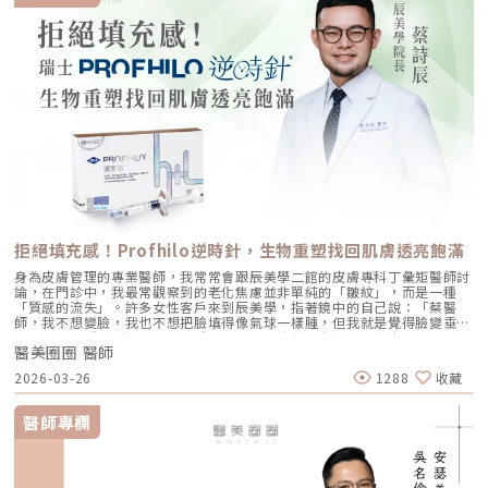
https://follow-heart.com/line臉書粉專｜https://follow-
heart.com/case_fbIG追起來｜https://follow-
heart.com/case_igWeChat ID｜Dr_followheart
拒絕填充感！Profhilo逆時針，生物重塑找回肌膚透亮飽滿
身為皮膚管理的專業醫師，我常常會跟辰美學二館的皮膚專科丁彙矩醫師討
論，在門診中，我最常觀察到的老化焦慮並非單純的「皺紋」，而是一種
「質感的流失」。許多女性客戶來到辰美學，指著鏡中的自己說：「蔡醫
師，我不想變臉，我也不想把臉填得像氣球一樣腫，但我就是覺得臉變垂
了、乾了，看起來很累。」這種「累感」，往往來自於肌膚真皮層結構的崩
醫美圈圈 醫師
解。過去我們習慣用玻尿酸去「填補」凹陷，或是用電音波去「緊緻」皮
表，但在這兩者之間，其實存在著一個關鍵的空白區：生物重塑（Bio-
2026-03-26
1288
收藏
Remodeling）。這就是為什麼我對 Profhilo 逆時針（俗稱：璞菲洛）情
有獨鍾的原因。一、 重新定義抗老：為什麼妳需要的是「重塑」而非「填
充」？在深入了解 Profhilo逆時針 之前，我們必須先釐清肌膚老化的本
醫師專欄
質。肌膚的年輕度由真皮層的三大支柱決定：水份、膠原蛋白
（Collagen）以及彈力蛋白（Elastin）。多數人對膠原蛋白耳熟能詳，它
就像建築物的「鋼筋水泥」，負責撐起皮膚的厚度與體積；然而，讓肌膚在
做表情後能迅速回彈、維持組織張力的關鍵，其實是彈力蛋白。彈力蛋白就