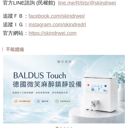
官方LINE諮詢 (民權館)
line.me/R/ti/p/@skindrwei
追蹤ＦＢ：
facebook.com/skindrwei/
追蹤ＩＧ：
instagram.com/skindredrl
官方網站：
https://skindrwei.com
不能錯過