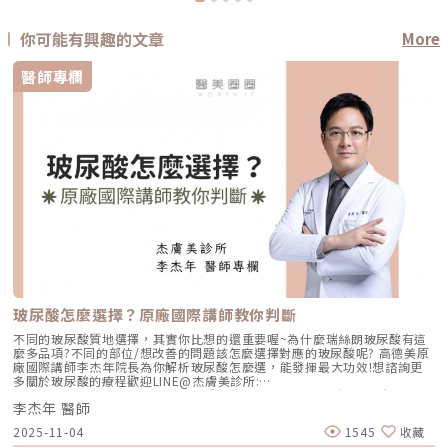
你可能有興趣的文章
More
醫師專欄
玻尿酸怎麼選擇？原廠國際講師教你判斷
不同的玻尿酸質地選擇，其實你比想的還重要喔~為什麼瑞絲朗玻尿酸有這
麼多品項?不同的部位/想改善的問題該怎麼選擇對應的玻尿酸呢? 高德美原
廠國際講師李杰年院長為你解析玻尿酸怎麼選，能發揮最大功效!想諮詢更
多關於玻尿酸的療程歡迎LINE@杰膚美診所:
https://page.line.me/xhc2941b重點摘要：00:11 玻尿酸作用介紹00:47
李杰年 醫師
玻尿酸分為三大類型02:09 迷思一、玻尿酸打哪裡都可以？02:36 迷思二、
打完下巴蘋果肌看起來怪怪的？03:30 迷思三、臉部鬆弛只能做拉皮嗎？
2025-11-04
1545
收藏
05:00 總結LINE官方帳號一對一咨詢👉https://reurl.cc/x3EQZN歡迎訂閱