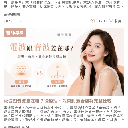
對值得你列入考量。在選擇療程前，務必諮詢專業醫師，評估自身膚況與適
家保養，能幫助控制毛孔不再進一步擴張，並改善整體膚質的平滑度。1. 溫
斑，還是看起來「髒髒的暗沉」，都會讓肌膚看起來缺乏光澤。更麻煩的
皮、眼睛乾澀等。此外，孕婦絕對禁用（具致畸胎性），療程期間需配合醫
合方案，才能真正達到年輕又自然的理想狀態。選擇合法診所、專業醫師與
和清潔，不過度刺激：選擇胺基酸系等溫和潔顏產品，一天清潔 1～2 次即
是，許多人做過雷射，卻常遇到反黑、反覆復發等狀況，讓人對除斑產生陰
師定期抽血監測肝功能與血脂，且通常需持續服用數個月至一年以上以達到
原廠產品，是安全變美的不二法門。★溫馨提醒★小編要提醒大家，醫療並
可。避免頻繁使用磨砂或強力去角質產品，以減少對皮膚屏障的刺激。2. 適
影。 Reepot AI時光雷射（仿單名為「蕾璞釹雅各雷射系統」，衛部醫器輸
標準的累積劑量。CAPRI 藍雷射與 AviClear 戰痘雷射最主要的差異，在於
非單純的商業交易，所有的療程都伴隨著風險。因此，作為消費者應該謹慎
度使用酸類，幫助代謝角質：對於油脂分泌較旺或粉刺型毛孔，可在醫師或
醫美圈圈
字第 037165 號）自 2025 年 7 月上市後便迅速受到關注，被視為色素治
「雷射波長」與「對油脂的吸收破壞力」。簡單來說，藍雷射主打「控油加
選擇合適的醫療方案，以確保安全與健康。
專業建議下使用酸類保養品： 水楊酸（BHA）：脂溶性，能深入毛孔幫助
療領域重要新進展。它重新定義了傳統除斑的思維，將以往以熱能為主的
殺菌」的雙效機制，適合用來對付輕中度的痘痘與毛孔粗大問題；而
2025-11-28
11282
收藏
油脂代謝，常用於黑頭與粉刺調理。 果酸（AHA，如甘醇酸、乳酸）：主要
「燒灼式破壞」，轉變為更精準、更可控的「震碎式處理」，再結合 AI 影
1726nm 的戰痘雷射則是專為「阻斷皮脂腺」而生，能精準且深度地破壞
作用於表層角質更新，改善肌膚粗糙。 杏仁酸：屬於果酸的一種但兼具親
像分析與超冷卻保護，使治療不僅更安全、也更貼近現代人追求的舒適與高
出油源頭，因此更適合用來拯救中重度發炎、滿臉油光，以及長年反覆發作
脂特性，屬較溫和的酸類選擇。3. 抗老成分 A醇（Retinol）：A醇是目前研
效率。對於過去因反黑、修復期長或效果不均而猶豫的族群而言，Reepot
的頑固型痘痘肌。誰最適合打 AviClear 戰痘雷射？如果符合以下任一情
醫師專欄
究較完整的抗老成分之一，可促進表皮更新，並間接支持膠原蛋白生成，對
的出現為除斑帶來全新的可能。 這篇文章就帶你理解Reepot 到底怎麼運
況，AviClear 將會是非常值得評估的投資： 口服藥物恐懼或不適應者：曾
於老化型毛孔與膚質粗糙有一定幫助。但 A醇具有刺激性，建議採取低濃
作？和你聽過的皮秒、傳統雷射有什麼不同？誰適合做、誰不適合？效果、
經吃過口服 A 酸但無法忍受乾燥脫皮，或是抽血發現肝指數異常而被迫停藥
度、循序漸進方式建立耐受。4. 防曬是關鍵保護：紫外線是造成膠原蛋白流
術後照護、價格又是多少呢？希望能讓你在做選擇前，有完整且中立的參
的人。 備孕中或哺乳中的女性：口服 A 酸有強烈的致畸胎性，停藥後仍需
失與肌膚老化的重要因素之一。長期日曬會加速毛孔鬆弛，因此無論晴雨都
考。為什麼斑點這麼難纏？了解色素成因，是選擇療程前最重要的一步許多
避孕一段時間；而戰痘雷射純粹是物理性光電治療，對全身系統無影響（但
應確實做好防曬（塗抹防曬乳或物理性遮蔽）。醫美療程如何精準對抗毛孔
人以為斑點只是「曬太陽造成的色塊」，但實際上臉上的每一顆斑，都可能
孕婦本身基於安全考量，雷射療程前仍須經醫師評估）。 滿臉油光、毛孔
粗大？如果你期待的是肉眼可見的改善幅度，相比起日常保養，專業的醫美
有不同來源。色素形成的原因多元，深度位置也不相同，因此在治療上自然
粗大者：即使目前沒有嚴重的發炎痘痘，但深受「中東油田」困擾，希望從
療程通常會是更直接且具效率的選擇之一。隨著醫美科技的不斷進步，針對
不能以單一方式應對。常見的斑點來源包括：一、紫外線長期累積的影響日
根本減少出油量的人。 作息不正常、壓力型成人痘：針對因為熬夜、壓力
不同成因的毛孔問題都有相對應的解方！1. 溫和深層清潔：海菲秀
曬會刺激黑色素細胞活躍，形成曬斑、雀斑或不均勻暗沉。二、基因與體質
大導致賀爾蒙波動，進而反覆在下巴、兩頰爆發的成人痘，精準破壞皮脂腺
（HydraFacial）原理：屬於非侵入性的保養。利用專利的負壓水渦流技
因素有些人天生黑色素細胞較敏感，斑點更容易在年輕時就出現。三、荷爾
能有效阻斷復發。 深色肌膚患者：過去許多雷射（如脈衝光、某些淨膚雷
術，溫和無痛地吸出毛孔深層的黑頭、白頭粉刺與多餘皮脂，同時導入高濃
蒙波動包含懷孕、避孕藥、壓力、作息不穩等，都可能使色素活躍，例如熟
射）在深色肌膚上容易引發熱傷害或色素沉澱（反黑）。AviClear 的
度的保濕與抗氧化精華。適合誰：出油粉刺型毛孔、怕痛不敢打雷射、想作
知的肝斑。四、發炎後色素沉澱（PIH）痘痘、皮膚受傷、過度刺激後，都
1726nm 波長針對的是「油脂」而非「黑色素」，因此適用於 Fitzpatrick
為重要活動前的急救保養者。效果與特色：做完當下皮膚立刻感受到「會呼
可能留下深淺不一的色沉。以上原因造成斑點呈現不同的「深度」「密度」
膚色分類的 I 到 VI 型（包含極深色肌膚），安全性極高。AviClear 戰痘雷
吸」的潔淨感，毛孔因為髒污被清空並喝飽水，視覺上會立刻變得細緻，且
與「分布」，也使除斑變得不再只是把黑色素擊散這麼簡單。只要能量不
射 常見 QA 總整理在決定進行療程前，大家心中難免還有一些疑問。我們
無恢復期。2. 光電雷射：皮秒雷射（搭配特殊透鏡）原理：皮秒雷射
足，改善有限；能量過強，又可能刺激皮膚，造成修復期延長、色素反應，
整理了討論度最高的幾個問題：Q1：打 AviClear 戰痘雷射會痛嗎？需要敷
（Pico Laser）是目前詢問度最高的縮毛孔療程。核心在於加上了「蜂巢透
甚至讓斑點反覆出現。也因為色素問題本身複雜，傳統除斑療程才會讓人覺
麻藥嗎？A：疼痛度極低，多數患者甚至不需要敷麻藥！怕痛的人有福了！
鏡」或「聚焦透鏡」。這能在不破壞表皮的情況下，將雷射光束匯聚，在真
得「效果不一定穩定」。要真正提高治療的成功率，關鍵就在於是否能更精
AviClear 搭載了專利的「AviCool™ 藍寶石冷卻技術」，探頭在雷射擊發的
皮層產生「空泡效應（LIOB）」。這就像是在皮膚深層進行微小的破壞，
準、穩定地處理不同深度的黑色素，同時降低熱傷害。什麼是 Reepot AI時
前、中、後都會持續為肌膚表面降溫。治療過程中，主要會感覺到探頭冰冰
電波跟音波差在哪？從原理、效果到適合族群完整比較
藉此喚醒肌膚的自癒機制，大量刺激膠原蛋白與彈力纖維新生，進而把毛孔
光雷射？從技術重新理解除斑Reepot AI時光雷射是一款以 532 nm 綠光為
涼涼的，伴隨輕微的溫熱感或是像被橡皮筋輕彈的感覺。相較於傳統雷射或
周圍的凹陷給「撐」起來。適合誰：輕中度的老化型毛孔、輕微淺層痘疤、
基礎，並結合 AI 影像分析的智慧型色素雷射，已通過美國 FDA、韓國
手工清粉刺的痛楚，整體舒適度大幅提升，輕鬆就能完成療程。Q2：我現
電波跟音波，為什麼常常被拿來比較？ 只要開始研究醫美抗老療程，幾乎
想同時改善膚色不均與暗沉的人。效果與特色：熱傷害小，術後通常只會紅
KFDA 與台灣 TFDA 核可。它的設計目的，是讓除斑治療更精準、更安全，
在正在吃口服 A 酸，可以打 AviClear 嗎？A：建議先與主治醫師討論。一
都會遇到這兩個名字：電波和音波。 有人說電波比較適合緊緻，有人說音
腫1~3天，幾乎不影響日常生活。是目前 CP 值極高的定期保養型雷射。3.
也更符合亞洲膚質對低熱傷害的需求。透過AI智慧影像掃描技術，系統能先
般來說，口服 A 酸會讓皮膚變得比較薄且脆弱。多數醫師會建議在停用口服
波拉提感比較明顯；也有人做完電波覺得皮膚變細、變亮，做完音波覺得下
重度凹洞救星：UP雷射原理：如果是屬於嚴重的「疤痕/凹洞型毛孔」，皮
辨識斑點的深度與分布，使能量設定更具科學依據。在治療作用上，
A 酸至少 1 到 3 個月後，讓皮膚屏障稍微恢復，再來進行雷射治療會比較
顎線變清楚。聽起來好像都能抗老、都能拉提，但到底差在哪裡？ 其實，
秒雷射可能不夠力，這時候就需要汽化型雷射上場。例如 UP雷射
Reepot 搭載超低溫冷卻機制，能在能量擊發的同時以低溫保護皮膚，降低
安全。Q3：如果我只有局部（例如下巴）長痘痘，可以只打局部嗎？A：通
電波和音波最大的差別，不是「哪一個比較厲害」，而是它們使用的能量不
（UltraPulse），它能將能量精準且極深地打入真皮層甚至皮下組織，切斷
紅腫與熱刺激。其能量原理以機械式震動分散黑色素為主，而非單純依賴高
常建議「全臉治療」效果最佳。皮脂腺是分佈在全臉的，雖然目前只有下巴
醫美圈圈 醫師
同、作用的層次不同，適合處理的老化問題也不同。 簡單來說： 電波偏向