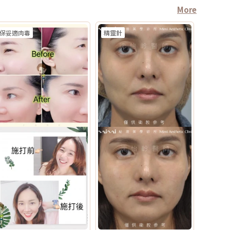
More
保妥適肉毒
精靈針