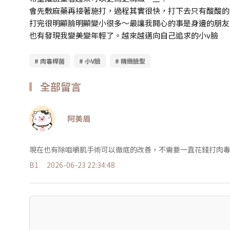
會先敷麻藥再接著施打，過程其實很快，打下去只有酸酸的
打完很明顯臉明顯變小很多～最讓我開心的事是身邊的朋友
也有發現我變美變年輕了。越來越邁向自己追求的小v臉
# 肉毒桿菌
# 小V臉
# 精緻臉型
全部留言
阿美眉
現在也有除咀嚼肌手術可以徹底的改善，不需要一直花錢打肉
B1
2026-06-23 22:34:48