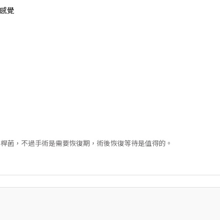
感覺
毒桿菌，不過手術是需要恢復期，術後恢復等待是值得的。