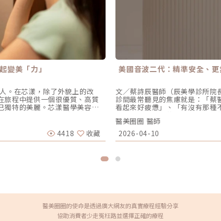
一起變美「力」
美國音波二代：精準安全、更
為了別人。在芯漾，除了外貌上的改
文／蔡詩辰醫師（辰美學診所院
在旅程中提供一個很優質、高質
診間最常聽見的焦慮就是：「蔡
己獨特的美麗。芯漾醫學美容中
看起來好疲憊」、「有沒有那種
似乎是一個鶴立雞群的存在。圖/
老科技日新月異的今天，市面上
醫美圈圈 醫師
店般高質感的醫美診所，讓人完
器時，我的首選始終是 Ultherap
師對美的定義一樣。從環境氛圍
Prime（美音二代） 的問世
4418
收藏
2026-04-10
有被寵愛的感覺」。一趟讓求美
以專業醫師的角度，深度拆解為
服務，去幫助想要變漂亮的女生
定義抗老的黃金標準。一、 為什麼
」；在治療過程中，她強調一定
命在進行音波拉提治療時，我常
並在這個過程中，發現自己的美
而是「能量要打在對的地方」。每
院長分享她創立芯漾，就是期盼
度，甚至是神經血管的走勢都完
旅程中，能夠開心又自在的去呈
度也存在差異。傳統的音波療程
這個想法傳達給顧客，因為她發現
像是在迷霧中航行，風險與不穩定
開始的貼心服務、專業諮詢很重
Ultherapy Prime 美國
量和顧客聊天，探詢他們做這件
條能量時，我都能透過 2X 高
醫美圈圈的使命是透過廣大網友的真實療程經驗分享
誓要變年輕、變漂亮，楊心怡院
經與骨頭：大幅降低因能量落點錯
協助消費者少走冤枉路並選擇正確的療程
好，以自己為出發點，而不是為
每一發熱凝結點都精確落在支撐