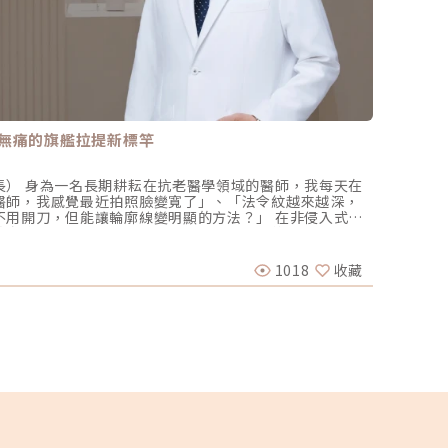
無痛的旗艦拉提新標竿
雙眼皮
長） 身為一名長期耕耘在抗老醫學領域的醫師，我每天在
許多人
醫師，我感覺最近拍照臉變寬了」、「法令紋越來越深，
不僅能
不用開刀，但能讓輪廓線變明顯的方法？」 在非侵入式抗
項眼部
的音波儀器琳瑯滿目。但每當病患詢問我最信任哪一台儀
力。究
醫美圈
y 美國音波。而在 2026 年的現在，隨著 Ultherapy
做出重
，醫美界正式進入了「精準醫療」的新紀元。這篇文章，我將
如何打
1018
收藏
2023-
什麼美音二代會成為我臨床治療的核心，以及它如何重新
雙、單
「看得到」才是真安全？DeepSEE® 即時影像導引的革
況，皆
跟病患分享一個觀念：音波拉提不是「能量越強越好」，
以免術
個人的皮膚厚度、皮下脂肪分布、筋膜層（SMAS）的深
建議在
全不同。即便是在同一個人的臉上，左側與右側的組織密
定。根
多半屬於「盲打」，醫師只能憑藉經驗去推測深度，這就
題，再
性自然較高。1.1 精準醫療的「透視眼」最新的
下嚴重
音波二代搭載了升級版 DeepSEE® 即時影像技術。在施打的每一
手術的
清螢幕清晰地看見病患當下的組織層級。這意味著： 避開神
式雙眼
誤導致的劇痛或副作用。 精準鎖定 SMAS 筋膜層：確保
合哪些族群呢？接
輪廓的關鍵地基上。 即時監控探頭貼合度：防止因貼合不
傷口小、恢復快、 不需拆線 年輕、眼皮薄