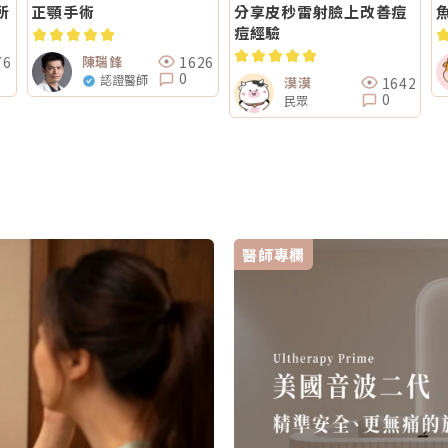
所
正顎手術
分享皮秒雷射臉上改善痘
痘經驗
76
1626
陳瑞鋒
0
認證醫師
1642
漠漠
0
民眾
醫師專欄