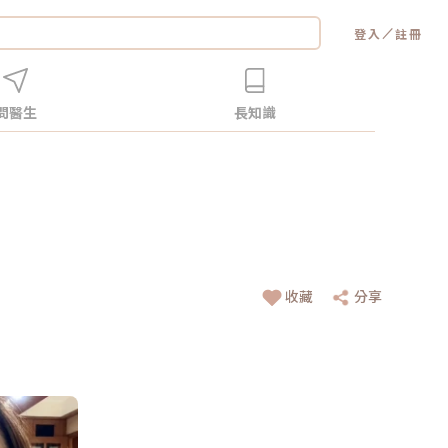
／
登入
註冊
問醫生
長知識
收藏
分享