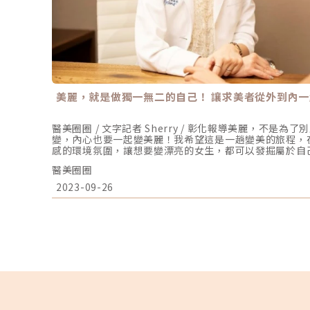
美麗，就是做獨一無二的自己！ 讓求美者從外到內
醫美圈圈 / 文字記者 Sherry / 彰化報導美麗，不是
變，內心也要一起變美麗！我希望這是一趟變美的旅程，
感的環境氛圍，讓想要變漂亮的女生，都可以發掘屬於自
心 楊心怡院長在熱鬧的彰化小鎮中，芯漾醫學美容中心，
醫美圈圈
芯漾皮膚科提供純樸的市容裡，坐落著一座有著五星級飯
全無法忽視它的存在，「獨一無二」，就像院長楊心怡醫
2023-09-26
到設備，提供顧客一個貼心、專業又安心的旅程，甚至「
者變美的五星級旅程「當初就是想提供一個有質感的醫美
發掘屬於自己獨特的美麗，而不是別人說什麼就是什麼樣
要有皮膚專科醫師做最嚴謹的把關，尤其是客人的安全，
麗，找到自信。「而不是為了給誰看！」她強調。楊心怡
在客人起心動念，從出發到決定，協助他們在這趟變美的
現自己最好的一面。芯漾開業近13年來，她一直努力把
很多人來到診所，其實並不知道自己真正的需求，所以一
要。化身心靈導師，發掘客戶內心的真正需求！「我會盡
事情的動機？」例如有顧客因為姊弟戀或被分手情傷，發
長就會化身心靈導師，鼓勵她「我希望你是自己想要變更