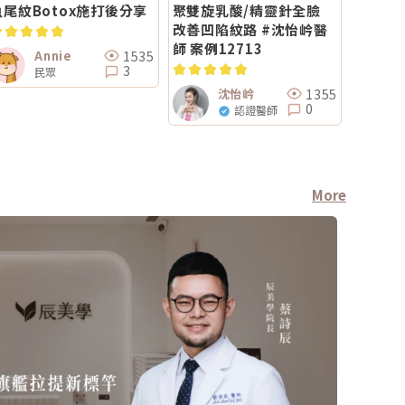
魚尾紋Botox施打後分享
聚雙旋乳酸/精靈針全臉
改善凹陷紋路 #沈怡岒醫
師 案例12713
1535
Annie
3
民眾
1355
沈怡岒
0
認證醫師
More
療程