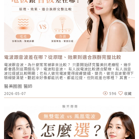
應確實做好防曬（塗抹防曬乳或物理性遮蔽）。醫美療程如何精準對抗毛孔
人以為斑點只是「曬太陽造成的色塊」，但實際上臉上的每一顆斑，都可能
孕婦本身基於安全考量，雷射療程前仍須經醫師評估）。 滿臉油光、毛孔
粗大？如果你期待的是肉眼可見的改善幅度，相比起日常保養，專業的醫美
有不同來源。色素形成的原因多元，深度位置也不相同，因此在治療上自然
粗大者：即使目前沒有嚴重的發炎痘痘，但深受「中東油田」困擾，希望從
療程通常會是更直接且具效率的選擇之一。隨著醫美科技的不斷進步，針對
不能以單一方式應對。常見的斑點來源包括：一、紫外線長期累積的影響日
根本減少出油量的人。 作息不正常、壓力型成人痘：針對因為熬夜、壓力
不同成因的毛孔問題都有相對應的解方！1. 溫和深層清潔：海菲秀
曬會刺激黑色素細胞活躍，形成曬斑、雀斑或不均勻暗沉。二、基因與體質
大導致賀爾蒙波動，進而反覆在下巴、兩頰爆發的成人痘，精準破壞皮脂腺
（HydraFacial）原理：屬於非侵入性的保養。利用專利的負壓水渦流技
因素有些人天生黑色素細胞較敏感，斑點更容易在年輕時就出現。三、荷爾
能有效阻斷復發。 深色肌膚患者：過去許多雷射（如脈衝光、某些淨膚雷
術，溫和無痛地吸出毛孔深層的黑頭、白頭粉刺與多餘皮脂，同時導入高濃
蒙波動包含懷孕、避孕藥、壓力、作息不穩等，都可能使色素活躍，例如熟
射）在深色肌膚上容易引發熱傷害或色素沉澱（反黑）。AviClear 的
度的保濕與抗氧化精華。適合誰：出油粉刺型毛孔、怕痛不敢打雷射、想作
知的肝斑。四、發炎後色素沉澱（PIH）痘痘、皮膚受傷、過度刺激後，都
1726nm 波長針對的是「油脂」而非「黑色素」，因此適用於 Fitzpatrick
為重要活動前的急救保養者。效果與特色：做完當下皮膚立刻感受到「會呼
可能留下深淺不一的色沉。以上原因造成斑點呈現不同的「深度」「密度」
膚色分類的 I 到 VI 型（包含極深色肌膚），安全性極高。AviClear 戰痘雷
吸」的潔淨感，毛孔因為髒污被清空並喝飽水，視覺上會立刻變得細緻，且
與「分布」，也使除斑變得不再只是把黑色素擊散這麼簡單。只要能量不
射 常見 QA 總整理在決定進行療程前，大家心中難免還有一些疑問。我們
無恢復期。2. 光電雷射：皮秒雷射（搭配特殊透鏡）原理：皮秒雷射
足，改善有限；能量過強，又可能刺激皮膚，造成修復期延長、色素反應，
整理了討論度最高的幾個問題：Q1：打 AviClear 戰痘雷射會痛嗎？需要敷
（Pico Laser）是目前詢問度最高的縮毛孔療程。核心在於加上了「蜂巢透
甚至讓斑點反覆出現。也因為色素問題本身複雜，傳統除斑療程才會讓人覺
麻藥嗎？A：疼痛度極低，多數患者甚至不需要敷麻藥！怕痛的人有福了！
鏡」或「聚焦透鏡」。這能在不破壞表皮的情況下，將雷射光束匯聚，在真
得「效果不一定穩定」。要真正提高治療的成功率，關鍵就在於是否能更精
AviClear 搭載了專利的「AviCool™ 藍寶石冷卻技術」，探頭在雷射擊發的
皮層產生「空泡效應（LIOB）」。這就像是在皮膚深層進行微小的破壞，
準、穩定地處理不同深度的黑色素，同時降低熱傷害。什麼是 Reepot AI時
前、中、後都會持續為肌膚表面降溫。治療過程中，主要會感覺到探頭冰冰
電波跟音波差在哪？從原理、效果到適合族群完整比較
藉此喚醒肌膚的自癒機制，大量刺激膠原蛋白與彈力纖維新生，進而把毛孔
光雷射？從技術重新理解除斑Reepot AI時光雷射是一款以 532 nm 綠光為
涼涼的，伴隨輕微的溫熱感或是像被橡皮筋輕彈的感覺。相較於傳統雷射或
周圍的凹陷給「撐」起來。適合誰：輕中度的老化型毛孔、輕微淺層痘疤、
基礎，並結合 AI 影像分析的智慧型色素雷射，已通過美國 FDA、韓國
手工清粉刺的痛楚，整體舒適度大幅提升，輕鬆就能完成療程。Q2：我現
電波跟音波，為什麼常常被拿來比較？ 只要開始研究醫美抗老療程，幾乎
想同時改善膚色不均與暗沉的人。效果與特色：熱傷害小，術後通常只會紅
KFDA 與台灣 TFDA 核可。它的設計目的，是讓除斑治療更精準、更安全，
在正在吃口服 A 酸，可以打 AviClear 嗎？A：建議先與主治醫師討論。一
都會遇到這兩個名字：電波和音波。 有人說電波比較適合緊緻，有人說音
腫1~3天，幾乎不影響日常生活。是目前 CP 值極高的定期保養型雷射。3.
也更符合亞洲膚質對低熱傷害的需求。透過AI智慧影像掃描技術，系統能先
般來說，口服 A 酸會讓皮膚變得比較薄且脆弱。多數醫師會建議在停用口服
波拉提感比較明顯；也有人做完電波覺得皮膚變細、變亮，做完音波覺得下
重度凹洞救星：UP雷射原理：如果是屬於嚴重的「疤痕/凹洞型毛孔」，皮
辨識斑點的深度與分布，使能量設定更具科學依據。在治療作用上，
A 酸至少 1 到 3 個月後，讓皮膚屏障稍微恢復，再來進行雷射治療會比較
顎線變清楚。聽起來好像都能抗老、都能拉提，但到底差在哪裡？ 其實，
秒雷射可能不夠力，這時候就需要汽化型雷射上場。例如 UP雷射
Reepot 搭載超低溫冷卻機制，能在能量擊發的同時以低溫保護皮膚，降低
安全。Q3：如果我只有局部（例如下巴）長痘痘，可以只打局部嗎？A：通
電波和音波最大的差別，不是「哪一個比較厲害」，而是它們使用的能量不
（UltraPulse），它能將能量精準且極深地打入真皮層甚至皮下組織，切斷
紅腫與熱刺激。其能量原理以機械式震動分散黑色素為主，而非單純依賴高
常建議「全臉治療」效果最佳。皮脂腺是分佈在全臉的，雖然目前只有下巴
醫美圈圈 醫師
同、作用的層次不同，適合處理的老化問題也不同。 簡單來說： 電波偏向
硬化的纖維化疤痕組織，進行深層的肌膚重建。適合誰：嚴重的冰鑿型痘
熱破壞，因此對周邊組織更溫和。簡單來說，它讓除斑從過去較不穩定的模
在發炎，但其他區域的皮脂腺可能也處於過度活躍的狀態。全臉均勻施打可
改善皮膚的鬆、細紋、膚質與緊緻度。 音波偏向改善輪廓的垂、嘴邊肉、
疤、嚴重凹洞型毛孔粗大。效果與特色：效果非常強大且顯著，但相對的
2026-05-07
596
收藏
式，提升為更可控、恢復期更短的療程設計。Reepot 三大核心技術：讓除
以達到整體控油、預防其他部位未來爆發的效果。當然，醫師在施打時，會
下顎線與深層支撐。 例如：如果把臉比喻成一棟房子，電波比較像是在整
「破壞力」也強。術後會有明顯的點狀結痂、流組織液，恢復期較長（約需
斑更精準、安全、穩定在眾多除斑雷射中，Reepot 之所以被視為新一代的
針對正在發炎的嚴重區域特別加強能量。Q4：三次療程結束後，一輩子都
理牆面，讓表面變得更平整、更緊；音波則比較像是在加強地基與支撐結
7~10 天），需要有耐心細心照護。4. 緊緻抗老新趨勢：微針電波（如E電
智慧型選擇，關鍵在於它結合了精準分析、冷卻保護與機械式作用三大技
不會再長痘痘了嗎？A：雷射不是魔法，日常保養依然重要。AviClear 能大
構，讓整體輪廓往上撐起來。電波是什麼？重點在 RF 射頻加熱與緊緻電波
波 Exion、無限電波 Potenza）原理：結合了「微針」與「電波（RF）」
術，不只是把能量打在斑點上，而是以更科學、更安全的方式處理色素問
幅萎縮皮脂腺，把出油量降到極低，讓長痘痘的機率降到最低。但人體是有
拉提使用的是 RF 射頻能量。RF 是 Radiofrequency 的縮寫。原理是透過
雙重優勢。透過極細的微針穿透表皮，在到達真皮層特定深度時瞬間釋放電
題。AutoDerm 智慧影像分析系統在正式治療前，系統會先掃描肌膚，辨識
自我修復機制的，經過數年後，部分皮脂腺可能會慢慢恢復部分功能。此
射頻能量在皮膚組織中產生熱能，讓膠原蛋白受熱收縮，並啟動後續的膠原
波熱能。這不僅能刺激膠原蛋白與彈力蛋白重組（改善老化型毛孔），微針
每一處斑點的分布、深度與範圍。這讓醫師不再只依賴肉眼判斷，而是能透
外，極端的壓力、嚴重的賀爾蒙失調依然可能引發零星的痘痘。但整體來
蛋白新生與重組。很多人一聽到「加熱」會覺得很抽象，電波不是只打一個
的物理性破壞與電波熱能，還能破壞過度活躍的皮脂腺（改善出油型毛
過影像資訊調整能量，讓治療更客製化、也更一致。對於斑點多、深淺不一
說，膚況絕對會比治療前穩定非常多。許多人會選擇在 1 到 2 年後，將
點，而是讓一段皮膚組織被均勻加熱。當皮膚裡的膠原纖維遇到適當熱能，
孔）。適合誰：混合型毛孔（又油又鬆弛）、肝斑體質不適合打高能量雷射
或分布不規則的人來說，這項技術能有效提升治療的精準度。CPTL 超冷卻
AviClear 作為年度的「控油進廠保養」來施打一次。Q5：打完 AviClear 後
就像鬆掉的彈力網被重新收緊，視覺上會有比較緊、平整的感覺。所以電波
者、想全面提升膚質緊緻度的人。效果與特色：因為熱能在皮膚深層釋放，
保護除斑過程中最令人擔心的副作用之一，就是因熱能過高造成紅腫、脫
有修復期嗎？該怎麼保養？A：由於屬於「非侵入性」的安全療程，術後皮
常見的效果感受包括：皮膚變緊、細紋變淡、毛孔視覺變細緻、臉部鬆弛感
表皮的熱傷害極小，退紅快（通常隔天即可上妝）。對於膚質的「整體優
皮，甚至反黑。CPTL 的作用是在雷射擊發的同時迅速降溫，使肌膚保持在
膚最多只會有輕微的泛紅，通常在幾個小時到一天內就會自然消退，完全不
改善、膚質變得比較平滑。也因為電波比較強調「皮膚緊緻」和「膚質改
化」有非常亮眼的表現。5. 物理性微創重建：得美微針筆（Dermapen）原
低溫狀態，避免熱能向周圍擴散。皮膚被冷保護包覆後，不僅治療時更舒
影響日常上班上課。術後的保養也非常簡單：只要做好「基礎保濕」與「確
善」，所以如果困擾的是臉看起來鬆鬆的、眼周或嘴邊有細紋、臉頰摸起來