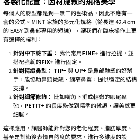
客製化配置：因材施教的規格美學
每個人的臉型都是獨一無二的藝術品，因此不應有一
套的公式。MINT 家族的多元化規格（從長達 42.4 cm
的 EASY 到鼻部專用的短線），讓我們在臨床操作上更
有選擇的權利：
針對中下臉下垂：
我們常用
FINE+
進行拉提，並
搭配強韌的
FIX+
進行固定。
針對精緻鼻型：
TIP+
與
UP+
是鼻部雕塑的好幫
手，能協助鼻頭微翹、縮窄鼻翼，提供穩定的結構
支撐。
針對細節修飾：
比如嘴角下垂或輕微的眼尾鬆
弛，
PETIT+
的長度能做到精準的微調，讓美感更
細膩。
這樣應用，讓醫師能針對您的老化程度、脂肪厚度、
甚至是對術後表情自然度的要求，進行多維度的設