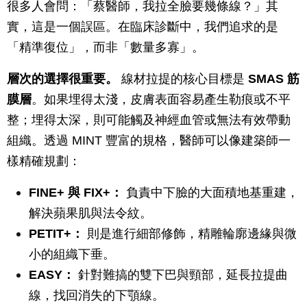
很多人會問：「蔡醫師，我拉全臉要幾條線？」其
實，這是一個誤區。在臨床診斷中，我們追求的是
「精準復位」，而非「數量多寡」。
層次的選擇很重要。
線材拉提的核心目標是
SMAS 筋
膜層
。如果埋得太淺，皮膚表面容易產生勒痕或不平
整；埋得太深，則可能觸及神經血管或無法有效帶動
組織。透過 MINT 豐富的規格，醫師可以像建築師一
樣精確規劃：
FINE+ 與 FIX+：
負責中下臉的大面積地基重建，
解決蘋果肌與法令紋。
PETIT+：
則是進行細部修飾，精雕輪廓邊緣與微
小的組織下垂。
EASY：
針對難搞的雙下巴與頸部，延長拉提曲
線，找回消失的下顎線。