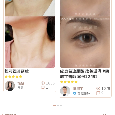
淺，較常被用於膚質細緻、表層改善等需求。無雙電波的特色，在於將單極
曬、蒸氣、刺激性保養品。若依照術後指示照護，能大幅降低色素反應的機
題。電波偏向改善皮膚鬆弛、細紋與緊緻度；音波偏向改善輪廓下垂、嘴邊
與雙極兩種模式結合於同一療程設計中。根據官方資料，DENSITY 可透過
會。Q4：敏感肌或薄皮膚適合做 Reepot 嗎？Reepot 的能量模式相對溫
肉與下顎線模糊。但如果是太陽穴凹陷、淚溝、臉頰凹陷這類結構性凹陷，
不同射頻模式，將能量分別作用於深層與淺層皮膚。因此，兩者並不是「誰
和，加上冷卻保護，對敏感肌而言較為友善。但敏感肌的特性是屏障本身不
或是斑點、色素沉澱這類膚質問題，單靠電波或音波不一定能解決，需要搭
比較高級」，而是設計邏輯不同。若主要需求為輪廓拉提與緊緻，單極射頻
穩定，因此治療前仍需要專業檢視膚況，若正處於發炎、乾裂或紅敏期，建
配其他療程評估。第二，不要只看價格，更要看療程規劃是否合理電波音波
為主的療程通常較符合需求；若希望同時兼顧膚質細緻與輕度緊緻，複合式
議先穩定皮膚後再安排療程。Q5：做 Reepot 之後多久可以搭配其他醫美
的價格會受到儀器種類、探頭、發數、施作部位、能量設定與診所規劃影
電波療程則可能更具彈性。效果差異：拉提感、緊緻感、膚質感不一樣1. 拉
療程？治療後皮膚需要時間恢復，因此若要搭配保濕導入、水光等溫和療
響。價格便宜不一定不好，但如果只用價格做決定，很容易忽略真正重要的
提感如果你的主要困擾是「臉部鬆弛」、「下顎線不清楚」或「嘴邊肉變明
程，通常約 2～3 週即可視膚況安排；若是皮秒、飛梭、強效換膚或注射等
事：這療程到底有沒有符合你的臉部狀況？同樣是音波，有人需要加強下顎
顯」，鳳凰電波通常是較常被討論的選項之一。其應用多與輪廓緊緻與鬆弛
刺激性較高的項目，建議至少間隔 4 週再評估。適當的間隔能降低反黑與過
線，有人需要處理嘴邊肉；同樣是電波，有人重點在眼周細紋，有人重點在
改善相關，常見於臉部、眼周與身體的緊緻與平滑需求。2. 膚質感如果你的
度刺激的風險，也讓後續療程效果更穩定。Q6：Reepot 的療程費用大約是
臉頰鬆弛。規劃不同，效果自然也會不同。所以選療程時，不只要問「多少
問題不是明顯鬆弛，而是「皮膚看起來粗」、「毛孔明顯」、「妝感不服
多少？Reepot 的價格會依照治療部位、所需的能量深度、是否搭配其他療
錢」，也要問清楚：使用什麼儀器？施作哪些部位？大約發數或治療範圍怎
貼」或整體氣色較疲累，無雙電波的複合式能量設計相對較符合這類需求。
程以及整體規劃次數而有所差異。一般費用多落在一萬至三萬多元之間，但
麼規劃？為什麼我的狀況適合這個療程？第三，確認儀器來源、探頭耗材與
除了緊緻效果外，也常被用於膚質細緻與整體質感提升，因此常被市場定位
實際金額仍需依個人斑點狀況與療程組合評估後才能確認。建議先安排諮
施作人員電波音波屬於能量型醫美療程，安全性和儀器來源、探頭耗材、操
為入門型抗老或精緻型電波療程。3. 自然度兩者都屬於非侵入式療程，因此
詢，由專業醫療人員確認膚況後提供最適合的治療方案與費用。Q7：
作經驗都有關。建議選擇前可以確認是否為合法原廠認證儀器、是否使用原
通常不會像手術或填充療程一樣產生立即的結構性改變，效果多半呈現為漸
Reepot 術後的人工皮需要貼多久？Reepot 治療後會在局部覆蓋人工皮，
廠探頭或合規耗材，以及是否由合格專業醫療人員評估與操作。另外，醫師
進式、自然型。常見的效果訴求差異在於：鳳凰電波多偏向輪廓線條與緊緻
主要是保護剛治療的肌膚並協助屏障修復。人工皮不建議自行撕除，多數人
的臉部解剖概念與美感判斷也很重要。因為電波音波不是「能量越強越
感的提升；無雙電波則較偏向整體膚質細緻、緊實與光澤感的改善。哪一種
會在約兩週左右回診時，由醫療人員視膚況協助取下。人工皮脫落後，治療
好」，而是要看你的皮膚厚度、脂肪量、鬆弛程度、臉型比例去調整。過度
比較痛？無雙電波真的比較不痛嗎？疼痛感是很多人選療程時最在意的問
部位的色素也會在這段期間逐漸代謝、變淡。斑點帶來的影響，往往不只是
治療不一定更漂亮，反而可能不自然或效果不如預期。第四，效果需要時
題。以療程設計來看，鳳凰電波因為以單極射頻為主，能量感通常會比較明
外觀變化，更讓人感到氣色黯淡、不如以往。隨著醫美技術不斷推陳出新，
間，不要用術後當天判斷成敗電波和音波都是透過熱能刺激膠原蛋白反應，
顯。部分人會形容為熱、刺、酸、脹，尤其在骨感較明顯或皮膚較薄的位
Reepot AI 時光雷射為色素治療帶來更精準、可控的方式，讓除斑不再停留
不是做完當天就完成全部效果。部分人術後會先感覺皮膚變緊、輪廓比較
置，感受可能更強。無雙電波則因為設計上有SAC智能冷卻系統與RIC即時
在效果難預測的時代。期望這篇文章能幫助你清楚掌握除斑方向與選擇，在
提可塑消頸紋
緹奧希玻尿酸 改善淚溝 #陳
順，但真正的膠原蛋白新生與重組，通常需要數週到數月慢慢發生。所以做
阻抗偵測補償系統等設計，因此為舒適度較高的電波療程。但這裡要講清
規劃療程時，也建議由專業醫師根據膚況量身評估，找到最適合、安全的改
完後不要急著用第一天的樣子判斷有沒有用，也不要因為短期內沒有巨大變
威宇醫師 案例12492
楚：不痛不代表完全沒感覺，舒適也不代表每個人都一樣。疼痛感會受到很
善方式。★溫馨提醒★小編要提醒大家，醫療並非單純的商業交易，所有的
化就立刻否定療程。非侵入式拉提的特色通常是漸進、自然，而不是突然大
多因素影響，包括： 個人耐痛程度 施作部位 能量設定 是否敷麻 醫師手法
療程都伴隨著風險。因此，作為消費者應該謹慎選擇合適的醫療方案，以確
幅改變。第五，不要期待一次療程解決所有老化問題臉部老化不是只有皮膚
1606
恬恬
皮膚厚薄與骨感程度 當天身體狀態所以比較精準的說法是：無雙電波通常
保安全與健康。
鬆而已，還可能包含膠原蛋白流失、脂肪位移、骨架支撐變弱、皮膚厚度改
1
民眾
被定位為舒適度較佳；鳳凰電波能量感通常較明顯。但實際感受仍需依個人
1079
陳威宇
變等不同層次的問題。電波可以改善皮膚緊緻度與膚質，音波可以幫助輪廓
狀況而定。常見迷思一：鳳凰電波一定比無雙電波強嗎？不一定。「強」要
0
拉提與深層支撐，但它們不一定能取代針劑、填充、雷射、手術或其他療
認證醫師
看你指的是哪一種強。如果說的是深層拉提、輪廓緊緻，鳳凰電波確實是經
程。比較正確的觀念是：電波音波不是萬能療程，而是抗老規劃中的一部
典代表。但如果是膚質、細緻度、毛孔與整體保養感，無雙電波可能更符合
分。真正適合你的方式，應該要根據你的老化程度、臉部條件、預算與期待
期待。這就像健身一樣，重訓和瑜伽都能讓身體變好，但目標不同。你想練
效果一起評估。電波音波常見問題 FAQQ1：電波跟音波哪個比較痛？不一
線條、核心、柔軟度，還是想增加肌力？療程也是同樣邏輯。選擇醫美療
定。電波多半是熱感、刺熱感；音波則常見深層痠脹感或一點一點的刺激
程，不是找「最紅的」，而是找「最符合目前需求的」。常見迷思二：電波
感。不過疼痛感會受到能量設定、施作部位、個人耐受度、儀器種類影響，
做完會立刻小臉嗎？很多人期待電波做完臉馬上小一圈，但這個期待需要調
不能單純說哪一個一定比較痛。Q2：電波音波做完會有修復期嗎？多數電