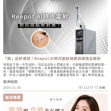
東油田的擴建工程毛孔是皮脂排出的主要通道。當你的皮脂腺天生比較發
破壞皮脂腺」的新紀元。目前市面上討論度最高的兩大抗痘黑科技，分別是
療程搭配使用，建議間隔約兩週，具體施打順序與時間需由醫師評估。電
達，或是受到氣溫升高、荷爾蒙波動、常吃高油高糖食物影響，導致出油量
AviClear 戰痘雷射與 CAPRI 藍雷射。雖然兩者都主打不吃藥、從根源控
波、音波術後可加速肌膚修復並延長效果，但需等皮膚完全降溫後再進行
大增時，通道就會被迫「擴建」來排出這些大量油脂。2. 【角質型毛孔】：
油，但在波長與作用機制上卻有著根本的差異。我們該如何選擇？它們與傳
Profhilo療程。施打前請務必諮詢醫師，遵從專業建議安排療程。Q3：璞
通道堵塞引發的連鎖反應健康的肌膚會自然代謝老廢角質，但如果代謝異
統的口服A酸又有什麼不同？以下為您全面解析。頂尖對決：AviClear 戰痘
菲洛每年需要打幾次？ 一個完整療程通常包含三次施打，前兩次相隔約一
常，這些廢棄角質就會和皮脂、空氣中的髒污混合在一起，死死地堵塞在毛
雷射 vs. CAPRI 藍雷射這兩款都是目前熱門的無藥物抗痘雷射，雖然目標一
個月，第三次則可在四到六個月後進行。視個人膚況與需求，也可安排後續
孔開口。久而久之，毛孔就像被塞了軟木塞一樣，被越撐越大。3. 【老化型
致，但「作戰策略」卻截然不同：1. AviClear 戰痘雷射（1726nm）：專
加強療程，以延續效果。Q4：頸紋、手部老化也能打嗎？ 可以。Profhilo
毛孔】：膠原蛋白流失的初老警報真皮層中的「膠原蛋白」和「彈力蛋白」
注皮脂腺的「源頭阻斷」作用原理：搭載專利 1726nm 波長，具備極高的
在頸部與手背同樣有良好表現，能改善乾紋與鬆弛，是全方位肌膚重建療
就像是撐起毛孔的堅固地基。隨著年齡增長，或是長期不防曬導致的「光老
「油脂專一性」，能穿透皮膚精準鎖定並加熱肥大的皮脂腺，使其萎縮。核
程。Q5：是否適合所有膚質？ 大多數人皆可接受，但孕婦、哺乳中女性與
化」，地基流失、失去支撐力，毛孔邊緣的肌膚就會順著地心引力往下垂。
心強項：直接從源頭切斷出油量並破壞痘痘的生長環境，主打極長效的抗痘
對玻尿酸過敏者不建議施打。Q6：哪些人適合做Profhilo？需要幾歲才能
4. 【缺水型毛孔】：肌膚乾旱造成的表面危機這點常被許多人忽略！當角質
與控油效果，非常適合追求長期穩定膚況、不想依賴藥物的人。2. CAPRI
做？Profhilo適合有初期老化、乾燥或鬆弛困擾的人，通常建議從30歲以後
層極度缺水時，毛孔周圍的表皮細胞會像失去水分的蘋果一樣乾癟、萎縮，
藍雷射（1450nm + 450nm）：控油＋殺菌的「雙效複合」作用原理：結
就可以評估施作。特別推薦給希望改善膚況，又不想讓五官改變或產生膨脹
無法飽滿排列。在細胞與細胞之間的縫隙變大之下，視覺上毛孔就顯得非常
合 1450nm 的熱能來縮減皮脂腺（控油），同時搭配 450nm 藍光直接消
感的人。Q7：施打Profhilo會很痛嗎？會不會腫？需要修復期嗎？療程過
明顯。5. 【疤痕型毛孔】：手癢硬擠留下的歷史遺跡嚴格來說這已經是「痘
滅表皮的痤瘡桿菌（殺菌）。核心強項：雙管齊下，對於臉上正在急性發
程簡單快速，使用極細針在臉部五個特定位點注射，疼痛感輕微。少數人會
疤」的範疇。過去長了嚴重的發炎性青春痘，或是手癢過度暴力擠壓，導致
炎、紅腫的痘痘，具有極佳的立即退紅與消炎效果，適合需要快速壓制大面
有暫時性紅腫或小腫塊，通常幾小時內可自然消退，不會影響日常活動。
真皮層組織嚴重受損。在傷口修復的過程中產生了纖維化拉扯，最終形成不
積發炎的患者。3. 傳統終極武器：口服A酸（Isotretinoin）作用原理：屬
Q8：Profhilo成分天然嗎？會不會引起過敏？Profhilo採用高純度、非動
可逆的凹洞。6. 【蟎蟲型毛孔】：隱形的微小房客在作怪我們的臉上本來就
於全身性的系統性治療。它能全面抑制皮脂腺分泌、使皮脂腺萎縮，同時促
物來源的玻尿酸，不含常見交聯劑成分，安全性高，過敏反應發生機率非常
有共生的「蠕形蟎蟲」，但當免疫力下降、皮脂分泌失衡，或是過度清潔破
進毛囊正常角化，並大幅減少發炎反應與痤瘡桿菌增生。核心強項：能夠一
「撕」出好膚質！Reepot AI時光雷射效果與價格全解析
低，並獲得歐盟CE安全認證。Profhilo璞菲洛是突破傳統玻尿酸觀念的療
壞皮脂膜時，蟎蟲就會大量異常繁殖。牠們會啃食皮脂、進出毛囊，蟲體的
次打擊痘痘的四大成因，對於嚴重型、結節囊腫型痘痘，或是對其他治療
程，不以填充為主，而是提升肌膚自癒力與膚質的「逆時針保養」新選擇。
排泄物與屍體會引發毛囊發炎，進而把毛孔撐大。如何從日常居家保養穩住
斑點並不是一天形成的，但往往成為人們最在意、也最難處理的肌膚困擾。
（包含抗生素、外用藥膏）無效的頑固型痘痘，具有極高的治癒率與長效
如果你渴望不影響生活的微創保養，並希望從根本改善膚質，Profhilo 絕
毛孔不失控？雖然保養品無法讓已經擴大的毛孔完全「縮回」，但正確的居
無論是夏天曬後留下的色塊、從青春時期伴隨的雀斑、熟齡後浮現的老人
性。需注意事項：伴隨較明顯的副作用，最常見包含嘴唇乾裂、皮膚乾燥脫
對值得你列入考量。在選擇療程前，務必諮詢專業醫師，評估自身膚況與適
家保養，能幫助控制毛孔不再進一步擴張，並改善整體膚質的平滑度。1. 溫
斑，還是看起來「髒髒的暗沉」，都會讓肌膚看起來缺乏光澤。更麻煩的
皮、眼睛乾澀等。此外，孕婦絕對禁用（具致畸胎性），療程期間需配合醫
合方案，才能真正達到年輕又自然的理想狀態。選擇合法診所、專業醫師與
和清潔，不過度刺激：選擇胺基酸系等溫和潔顏產品，一天清潔 1～2 次即
是，許多人做過雷射，卻常遇到反黑、反覆復發等狀況，讓人對除斑產生陰
師定期抽血監測肝功能與血脂，且通常需持續服用數個月至一年以上以達到
原廠產品，是安全變美的不二法門。★溫馨提醒★小編要提醒大家，醫療並
可。避免頻繁使用磨砂或強力去角質產品，以減少對皮膚屏障的刺激。2. 適
影。 Reepot AI時光雷射（仿單名為「蕾璞釹雅各雷射系統」，衛部醫器輸
標準的累積劑量。CAPRI 藍雷射與 AviClear 戰痘雷射最主要的差異，在於
非單純的商業交易，所有的療程都伴隨著風險。因此，作為消費者應該謹慎
度使用酸類，幫助代謝角質：對於油脂分泌較旺或粉刺型毛孔，可在醫師或
醫美圈圈
字第 037165 號）自 2025 年 7 月上市後便迅速受到關注，被視為色素治
「雷射波長」與「對油脂的吸收破壞力」。簡單來說，藍雷射主打「控油加
選擇合適的醫療方案，以確保安全與健康。
專業建議下使用酸類保養品： 水楊酸（BHA）：脂溶性，能深入毛孔幫助
療領域重要新進展。它重新定義了傳統除斑的思維，將以往以熱能為主的
殺菌」的雙效機制，適合用來對付輕中度的痘痘與毛孔粗大問題；而
2025-11-28
11273
收藏
油脂代謝，常用於黑頭與粉刺調理。 果酸（AHA，如甘醇酸、乳酸）：主要
「燒灼式破壞」，轉變為更精準、更可控的「震碎式處理」，再結合 AI 影
1726nm 的戰痘雷射則是專為「阻斷皮脂腺」而生，能精準且深度地破壞
作用於表層角質更新，改善肌膚粗糙。 杏仁酸：屬於果酸的一種但兼具親
像分析與超冷卻保護，使治療不僅更安全、也更貼近現代人追求的舒適與高
出油源頭，因此更適合用來拯救中重度發炎、滿臉油光，以及長年反覆發作
脂特性，屬較溫和的酸類選擇。3. 抗老成分 A醇（Retinol）：A醇是目前研
效率。對於過去因反黑、修復期長或效果不均而猶豫的族群而言，Reepot
的頑固型痘痘肌。誰最適合打 AviClear 戰痘雷射？如果符合以下任一情
醫師專欄
究較完整的抗老成分之一，可促進表皮更新，並間接支持膠原蛋白生成，對
的出現為除斑帶來全新的可能。 這篇文章就帶你理解Reepot 到底怎麼運
況，AviClear 將會是非常值得評估的投資： 口服藥物恐懼或不適應者：曾
於老化型毛孔與膚質粗糙有一定幫助。但 A醇具有刺激性，建議採取低濃
作？和你聽過的皮秒、傳統雷射有什麼不同？誰適合做、誰不適合？效果、
經吃過口服 A 酸但無法忍受乾燥脫皮，或是抽血發現肝指數異常而被迫停藥
度、循序漸進方式建立耐受。4. 防曬是關鍵保護：紫外線是造成膠原蛋白流
術後照護、價格又是多少呢？希望能讓你在做選擇前，有完整且中立的參
的人。 備孕中或哺乳中的女性：口服 A 酸有強烈的致畸胎性，停藥後仍需
失與肌膚老化的重要因素之一。長期日曬會加速毛孔鬆弛，因此無論晴雨都
考。為什麼斑點這麼難纏？了解色素成因，是選擇療程前最重要的一步許多
避孕一段時間；而戰痘雷射純粹是物理性光電治療，對全身系統無影響（但