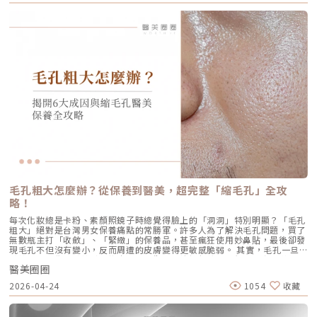
量輸出極為強悍扎實，對某些痛感較敏感的客人來說確實是一大挑戰。但
全面深入了解 AviClear 戰痘雷射的作用原理、與傳統治療的差異、療程細
續約3個月左右。隨著時間流逝，皮膚的保濕度與細胞活化功能會逐漸降
Ultherapy Prime（美音二代）在 2026 年能被醫美圈推崇，關鍵就在於它
節以及真實的術後效果，幫助你評估這項抗痘黑科技是否適合自己。為什麼
低，肌膚質感可能回復至治療前的狀態。加上年齡增長與環境壓力，皮膚細
大幅優化了「舒適度」。3.1 減痛技術的優化美音二代優化了能量輸出的波
痘痘總是反覆發作？看懂萬惡之源「皮脂腺」在認識 AviClear 戰痘雷射之
胞活力下降，因此建議每3至4個月進行一次補打，持續激活肌膚，維持年輕
型與頻率，使熱能釋放更加穩定均勻。在臨床操作中，我發現客人的耐受度
前，我們必須先了解痘痘（痤瘡）究竟是怎麼形成。青春痘的生成機制主要
健康。一項針對40至65歲受試者的研究顯示，接受兩次Profhilo注射（間
顯著提升，不再需要像早期那樣「痛到想哭」。 見效時間：治療當下因組
包含四大關鍵： 皮脂分泌過盛：受到賀爾蒙、壓力、飲食或基因影響，皮
隔30天）後，在1個月與4個月的評估中，皮膚彈性與保濕度均有顯著提
織受熱收縮，會有 10-20% 的即時拉提感。真正的巔峰效果會在術後 2–3
脂腺製造出過多的油脂。 毛囊角化異常：老廢角質無法正常代謝，與油脂
升，且效果可維持至少4個月。受試者自我評估亦反映皺紋減少、肌膚更緊
個月，隨著膠原蛋白的大量新生，輪廓會日益清晰。 維持時間：在規律的
混合後堵塞毛孔，形成粉刺。 痤瘡桿菌增生：堵塞的無氧毛孔成為痤瘡桿
緻，印證持續治療的重要性。（參考來源：Sparavigna et al., 2022）璞
生活作息下，一次優良的治療效果可維持 12–18 個月。四、 蔡醫師的減齡
菌（C. acnes）的溫床，細菌大量繁殖。 發炎反應：細菌代謝物引發免疫
菲洛療程前後注意事項術前： 停止服用抗凝血藥物（如阿斯匹靈、維他命
處方箋：美音二代的精準佈點很多診所標榜「破千條」的音波，但我始終堅
反應，導致紅腫、化膿，形成嚴重的囊腫型或膿皰型痘痘。在這四個環節
E） 治療當天避免化妝、飲酒 保持作息規律，避免熬夜與重度壓力術後：
持：條數不是越多越好，精準度才是關鍵。過多的能量可能造成脂肪萎縮
中，「皮脂分泌過盛」是啟動後續一連串災難的開關。傳統的治療方式，如
24小時內避免按摩施打部位 三天內避免劇烈運動與三溫暖 一週內避免臉部
（臉凹），過少則無感。在辰美學，我會根據每一位客人的臉型厚薄、鬆弛
抗生素主要針對殺菌；外用酸類主要針對去角質。唯有口服 A 酸能夠有效抑
熱敷與刺激性護膚產品 建議加強保濕、防曬，幫助效果延長璞菲洛副作用
程度，規劃專屬的能量地圖。以下是 2026 年我常用的建議處方： 施作區
制皮脂腺分泌，這也是為什麼口服 A 酸過去被視為治療嚴重痘痘的終極武
與風險Profhilo屬於非交聯玻尿酸，不含化學交聯劑，生物相容性極佳，副
域 建議條數參考 蔡醫師臨床改善重點 全臉輪廓拉提 500 – 800 條 筋膜拉
器。然而，口服 A 酸伴隨著全身性的副作用。而 AviClear 戰痘雷射的誕
作用相對少。常見輕微反應包括： 注射處短暫腫脹、微紅 局部輕微瘀青
提改善法令紋 中下臉重點加強 300 – 500 條 筋膜拉提改善嘴邊肉 眼周與提
生，就是為了一次解決這個痛點：我們能不能在不吃藥的情況下，精準且長
（數日內可自行消退） 極少數人可能會有輕微搔癢或壓痛感，通常在數天
眉 100 – 200 條 改善眼尾下垂。 4.1 複合式療程的加乘效果如果想要達到
效地控制皮脂腺？什麼是 AviClear 戰痘雷射？解密 1726nm 的物理奇蹟
內緩解※ 選擇合法診所與原廠授權產品，是避免療程風險最關鍵的因素。
更好的「精緻度」，我常會建議在音波拉提後，搭配再生針（瑞德喜）進行
AviClear 戰痘雷射是一台利用特定波長光能來治療痤瘡的醫療儀器。它的核
為什麼 Profhilo 成為新一代醫美趨勢？隨著醫美觀念的演變，越來越多人
外輪廓的固定，或是以「混合式填充」補足流失的骨架支撐。這種「由內拉
心技術在於突破性的1726nm 波長雷射。1. 為什麼是 1726nm 波長？「專
追求自然、柔和的改善效果，不希望臉部看起來僵硬或過度膨脹。Profhilo
提、由外固定」的複合思維，才是現代抗老的趨勢。五、 2026 醫美行情與
吃油脂」的標靶治療在雷射醫學中，不同的波長會被不同的目標物（如黑色
與傳統填充型療程最大的不同，在於它獨特的「重建」式作用。Profhilo
避坑建議當妳搜尋「美國音波二代價格」時，會發現市場行情落差很大。身
素、血紅素、水分）吸收。1726nm 這個波長非常特殊，它在人體組織
並非單純地填補，而是將高濃度玻尿酸均勻分布於肌膚真皮層，從底層刺激
毛孔粗大怎麼辦？從保養到醫美，超完整「縮毛孔」全攻
為醫師，我必須提醒大家，費用背後包含的是原廠探頭成本、儀器維護、以
中，被皮脂（油脂）吸收的效率，大約是被水分吸收的 2 倍。當 AviClear
膠原蛋白與彈力蛋白新生，啟動肌膚的自我修復能力，讓效果柔和自然，能
及最重要的「醫師的技術與判讀經驗」。 認明原廠授權：施打前請掃描儀
略！
的雷射光束打入真皮層時，能量會精準地被富含油脂的「皮脂腺」大量吸
有效降低傳統填充物可能帶來的異物感，也更貼近肌膚自然老化的邏輯。此
器與探頭 QR Code，確保非水貨或非法翻新探頭。 選擇認證醫師：音波拉
收，進而產生熱能。這些熱能會破壞過度活躍的皮脂腺細胞，變得萎縮、分
外，Profhilo 完美契合了當前醫美市場「微侵入式」與「預防型保養」的
每次化妝總是卡粉、素顏照鏡子時總覺得臉上的「洞洞」特別明顯？「毛孔
提需要精準的解剖學知識，只有受過原廠培訓的醫師，才能在「安全邊界
泌量大幅下降。當沒有過多的油脂，毛孔就不易堵塞，痤瘡桿菌也失去了生
趨勢。它填補了日常保養品與侵入式手術之間的空缺，不需像肉毒桿菌那樣
粗大」絕對是台灣男女保養痛點的常勝軍。許多人為了解決毛孔問題，買了
內」將能量發揮到極致。六、 結語：愛美，是為了成就更好的自己我常
存的養分，痘痘自然就失去了生長的溫床。2. AviCool™ 藍寶石冷卻系統：
限制表情，也不需要像手術拉皮那樣漫長的恢復期。對於生活忙碌、注重效
無數瓶主打「收斂」、「緊緻」的保養品，甚至瘋狂使用妙鼻貼，最後卻發
說，醫美的意義不在於把妳變成另外一個人，而在於「找回最巔峰狀態的
保護表皮，大幅提升舒適度既然要用熱能破壞深層的皮脂腺，表皮會不會被
率的現代人來說，這讓它更容易被接受，成為許多人延緩老化、提升膚質的
現毛孔不但沒有變小，反而周遭的皮膚變得更敏感脆弱。 其實，毛孔一旦
妳」。看著客人在治療後，重新對鏡子裡的自己露出自信的微笑，那是我身
燙傷？這正是 AviClear 的另一項核心專利。機器配備了專屬的 AviCool™
首選。臨床案例分享以下為原廠提供的實際案例，透過Profhilo逆時針療
被撐大，就像是被撐鬆的橡皮筋，光靠日常塗抹保養品是很難「完全逆轉」
為醫師最大的成就感。我會運用 Ultherapy Prime 美國音波第二代的精準
藍寶石接觸式冷卻系統。在雷射擊發前、擊發中與擊發後，冷卻系統會持續
程，觀察治療前後肌膚狀態的變化，供大家參考了解療程效果。璞菲洛
醫美圈圈
的。想要有效改善毛孔粗大，我們必須先搞懂你的毛孔是哪一種「型」，才
技術，結合我對面部結構的美感理解，悉心守護妳每一寸肌膚的張力。如果
將表皮溫度維持在安全的低溫狀態。這不僅能防止表皮熱傷害、避免術後反
Profhilo常見Q&AQ1：PROFHILO和水光療程有什麼差別？ 水光著重在肌
能對症下藥！這篇文章將帶你從日常保養到專業醫美療程，全面拯救毛孔粗
您也對輪廓的流失感到焦慮，或者正猶豫哪種療程最適合自己，歡迎預約來
黑，更大幅降低了療程中的痛感，讓患者在不需要敷麻藥的情況下（視個人
2026-04-24
1054
收藏
膚表層補水，讓皮膚變得水嫩透亮；而PROFHILO作用層次更深，不只補
大的終極對策。為什麼我的毛孔會變大？揭開毛孔粗大的 6大元兇在探討怎
診間，讓我們在一個放鬆、透明的環境下，一起討論出最適合您的減齡計
耐受度而定），也能順利完成治療。AviClear 戰痘雷射 vs. 藍雷射與傳統療
水，還能活化膠原蛋白、彈力蛋白等細胞修復，提升整體彈性與緊緻度。它
麼解決之前，我們得先抓出讓毛孔變大的罪魁禍首。毛孔粗大絕對不是單一
畫。
法：抗痘金大PK過去我們面對嚴重的青春痘，「吞口服A酸」幾乎是唯一的
的特點是透過穩定擴散來刺激肌膚自我修復，不靠刺激或破壞，適合想全面
原因造成的，通常是以下幾個因素交織而成的結果：1. 【油脂型毛孔】：中
終極解方。然而，隨著光電科技的突破，現代的醫美抗痘已經邁入了「精準
改善膚況的人。Q2：可以和電波、音波等療程搭配嗎？ 可與電波、音波等