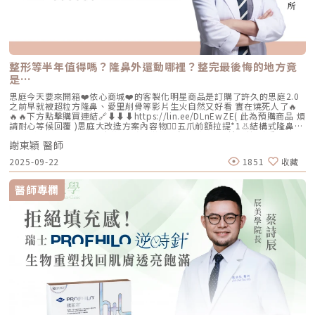
整形等半年值得嗎？隆鼻外還動哪裡？整完最後悔的地方竟
是…
思庭今天要來開箱❤️依心商城❤️的客製化明星商品是訂購了許久的思庭2.0
之前早就被超粒方隆鼻、愛里削骨等影片生火自然又好看 實在燒死人了🔥
🔥🔥下方點擊購買連結🔗⬇️⬇️⬇️https://lin.ee/DLnEwZE( 此為預購商品 煩
請耐心等候回覆 )思庭大改造方案內容物💁‍♀️五爪前額拉提*1👃結構式隆鼻*1
(加購縮鼻翼、敲鼻骨、貴族手術)👄微笑嘴角*1 (加購嘴邊肉拉提)重點摘
謝東穎 醫師
要：00:00 搶先看⚡⚡01:43 開箱手術方案內容物02:02 上臉眉眼分析 : 五
爪前額拉提02:36 中臉隆鼻分析 : 結構式隆鼻合併貴族手術03:58 下臉唇巴
2025-09-22
1851
收藏
分析 : 微笑嘴角+嘴扁肉拉提04:43 華麗買家秀05:25 五星好評分享
⭐⭐⭐⭐⭐▸▸歡迎合作洽談：followheart.marketing@gmail.com◂◂依心唯
美整形外科診所地址｜台北市信義區基隆路二段15號2樓電話｜（02）
醫師專欄
2345-6777官方網站｜https://www.followheart.com.tw/官方諮詢｜
https://follow-heart.com/line臉書粉專｜https://follow-
heart.com/case_fbIG追起來｜https://follow-
heart.com/case_igWeChat ID｜Dr_followheart