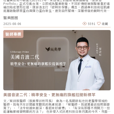
「液態拉皮」的概念，從根本提升肌膚彈性。以下四個部位是我在臨床運用
Profhilo」正式引進台灣，立即成為醫美新寵。不同於傳統玻尿酸著重於填
中最推薦的：1. 臉部液態拉皮：BAP 五點精準誘導這是 Profhilo 的核心應
補凹陷或塑形拉提，璞菲洛主打「逆時針保養」概念，透過專利技術從肌膚
用。與傳統玻尿酸增加臉部「厚重感」或「體積支撐」的邏輯完全不同，
底層啟動膠原蛋白與彈力蛋白新生，達到自然緊緻、深層修復的劃時代效
Profhilo 本質上是液態拉皮。我們採用國際標準的 BAP（Bio Aesthetic
果。 Profhilo更邀請郭台銘夫人曾馨瑩擔任形象大使，迅速成為市場焦
Points）五點注射法，這五個點是避開重要血管、精準將玻尿酸導入真皮層
醫美圈圈
點。我們將帶你全面認識這項創新療程，從作用原理、五大特色到適合對象
的黃金位置： 顴骨高點：啟動中臉肌膚的生物重塑，優化張力。 鼻翼瞳孔
與常見問題，一次搞懂「逆時針玻尿酸」的魅力！ 璞菲洛Profhilo是什
交界：透過提升肌膚彈力，自然弱化法令紋的視覺感。 耳廓下前緣：強化
2025-08-06
5591
收藏
麼？ 璞菲洛是一項注射型玻尿酸產品，由瑞士IBSA研發，正式名稱為「高
臉部外側緊緻度，讓輪廓不再鬆垮。 下頷嘴角交界：改善嘴角周圍的鬆
低分子玻尿酸皮下植入劑」，在台灣獲得衛福部核准，俗稱為「逆時針」。
弛，恢復皮膚原有的拉力。 下顎角前緣：誘導彈力蛋白新生，收緊下頷邊
與傳統玻尿酸不同，璞菲洛不以填補凹陷為目的，而是透過生物重塑（bio-
緣的曲線。這五個點位並非用來「填充凹陷」，而是作為信號啟動點，讓玻
醫師專欄
remodeling）方式，喚醒肌膚自身的修復機能，促進膠原蛋白和彈力蛋白
尿酸在皮下如水幕般擴散，誘導彈力蛋白大量新生，像是在皮下植入了一層
的生成，達到自然緊緻與改善膚質的效果。璞菲洛Profhilo的五大特色璞菲
隱形的「彈力網」，讓下顎線與中臉自然回歸緊緻狀態。2. 火雞頸與橫向頸
洛之所以能引發醫美界關注，主要在於它與傳統玻尿酸有著本質上的不同，
紋：修復彈力纖維的救星頸部皮膚極薄，且缺乏支撐結構，老化多半是因為
透過獨特技術從根本上改善肌膚狀態。以下是璞菲洛最突出的五大特色：1.
彈力纖維斷裂。傳統填充型玻尿酸因為有化學交聯，施打後容易因重力或皮
獨特「生物重塑」機制：啟動膠原與彈力蛋白再生璞菲洛的核心技術採用專
膚過薄而產生凸起（毛毛蟲現象）。Profhilo 具備極佳的流動性，能均勻
利高、低分子量玻尿酸複合配方，在不添加交聯劑的情況下，能刺激皮膚深
滲透進頸部真皮層，不是填平皺紋，而是從底層重塑頸部肌膚的厚度與張
層的纖維母細胞、角質細胞和脂肪細胞，促使膠原蛋白和彈力蛋白大量新
力，是目前改善頸部質感的首選。3. 手背（雞爪手）：重建真皮層的緊實度
生，從源頭改善肌膚鬆弛與老化問題。2. 全面改善膚況：不只填補，更提升
雙手最容易因彈力蛋白流失而顯得乾癟、血管明顯。Profhilo 透過「非填
整體膚質有別於傳統玻尿酸的局部填充，璞菲洛注射後會均勻擴散至皮膚的
充」的方式，啟動手背肌膚的自我修復機制。它不僅是補水，更是透過生物
真皮層與皮下組織。這使得它能全面性地改善肌膚，包括： 提升肌膚緊實
重塑增加組織的彈性與結構感，讓手背肌膚恢復細緻平滑，找回如少女般優
度與彈性 深層補水、改善乾燥與粗糙 減少細紋、改善膚色不均3. 自然柔和
雅的肌膚張力。4. 口周細紋：自然軟化而不僵硬對於愛笑或年長客戶常見的
的效果：告別「饅化臉」璞菲洛的質地較輕盈、流動性高，主要作用提升肌
唇周紋，若使用傳統填充物，常會因為增加了體積而讓表情變得僵硬。
膚本身的飽滿度與光澤，而不是增加額外體積。因此，能帶來自然、柔和的
Profhilo 透過液態拉皮的原理，在不改變五官比例的前提下，誘導唇周肌
改善效果，避免了傳統填充劑可能導致的僵硬或「饅化」現象，讓你看起來
膚新生彈力蛋白，從底層「軟化」細小紋路，讓整個人看起來更加柔和、自
就像是膚況變好了，而不是動了手腳。4. 獨創 BAP 五點注射技術：療程更
然。六、 蔡醫師的診間建議：如何規劃妳的「逆時針」計畫？在辰美學，
舒適、更快速採用獨家的 BAP (Bio Aesthetic Points) 五點注射技術。醫師
我們追求的是「長效且細膩」的美，而非瞬間的煙火式改變。針對初次接觸
只需在臉部兩側各選擇五個精準的生物美學點進行注射，就能讓玻尿酸均勻
Profhilo 逆時針 的客戶，我通常會建議以「週期性重塑」的方式來規劃妳
美國音波二代：精準安全、更無痛的旗艦拉提新標竿
擴散至全臉。這大大減少了注射的針數和疼痛感，也降低了術後瘀青和腫脹
的專屬美學地圖：1. 基礎療程：建議至少進行 2 至 3 次為了達到最佳的彈
的機率，讓療程更加舒適、快速。5. 高濃度、不含交聯劑：安全性高、低發
力蛋白新生與肌底環境優化，單次施打僅是啟動信號，完整的重塑需要時間
文／蔡詩辰醫師（辰美學診所院長） 身為一名長期耕耘在抗老醫學領域的
炎風險以高濃度玻尿酸為主要成分，且製程中不使用任何化學交聯劑，能有
堆疊： 啟動期（第 1 次與第 2 次）： 建議間隔 1 個月施打。這兩次密集的
醫師，我每天在診間最常聽見的焦慮就是：「蔡醫師，我感覺最近拍照臉變
效降低注射後的發炎反應與過敏風險。同時，也經過多項國際認證，確保了
治療能確保高濃度玻尿酸在真皮層內建立穩固的擴散網絡，全面活化纖維母
寬了」、「法令紋越來越深，看起來好疲憊」、「有沒有那種不用開刀，但
產品的純淨與安全性。逆時針（Profhilo） vs. 傳統玻尿酸比較 療程名稱
細胞。 強化期（第 2 次與第 3 次）： 建議間隔3到6個月進行第三次施打。
能讓輪廓線變明顯的方法？」 在非侵入式抗老科技日新月異的今天，市面
逆時針 (Profhilo) 傳統玻尿酸填充劑 主要功能 「生物重塑」(Bio-