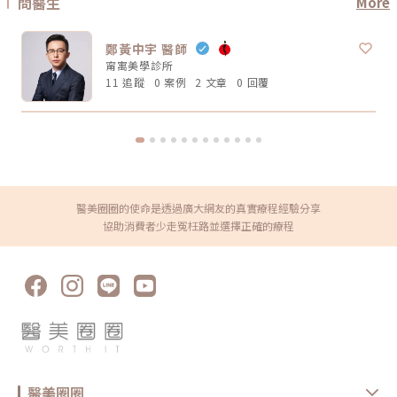
問醫生
More
整。電波拉提不是抽脂，也不是溶脂，更不是削骨。它主要是透過射頻熱能
波音波屬於非侵入式療程，通常不需要像手術一樣長時間修復。不過部分人
刺激皮膚組織緊緻與膠原重塑，因此效果通常是逐步變化。有些人做完會覺
可能會有短暫泛紅、腫脹、痠感或觸痛，通常會逐漸緩解。實際狀況仍需依
得臉比較緊、線條比較順，但真正的膠原變化通常需要時間。Thermage 官
個人體質與療程設定而定。Q3：年輕人適合做電波音波嗎？如果只是想預
方也提到效果可立即出現，並隨時間改善。所以比較合理的期待是：不是
鄭黃中宇 醫師
防初老、改善膚質鬆弛，可以先從電波或其他較溫和的保養型療程評估。若
「瞬間換臉」而是「慢慢變緊、變順、變精緻」做電波前需要注意什麼？無
已經有明顯輪廓下垂，也可以和醫師討論音波。但年齡不是唯一標準，皮膚
甯寓美學診所
論選無雙電波或鳳凰電波，療程前都建議注意以下幾點： 近期是否懷孕或
厚度、脂肪量、鬆弛程度更重要。Q4：電波音波可以取代拉皮手術嗎？不
哺乳 是否有心律調節器或植入式電子裝置 施作區域是否有金屬植入物 是否
11 追蹤
0 案例
2 文章
0 回覆
能完全取代。電波音波適合輕度到中度鬆弛，屬於非侵入式抗老療程。如果
有嚴重皮膚發炎、傷口或感染 近期是否做過其他醫美療程 是否有蟹足腫或
是非常明顯的皮膚鬆垂或組織下滑，仍可能需要評估手術或其他治療方式。
特殊體質 是否正在服用影響皮膚修復的藥物這些資訊都應在諮詢時主動告
Q5：電波音波多久做一次？每個人的老化程度、儀器種類、能量設定和維
知醫療院所，即便是非侵入式療程，也不是每個人都適合做。做完電波後怎
持需求不同，沒有固定答案。一般會由醫師依照膚況、年齡、預算與期待效
麼保養？電波療程後，多數人不需要長時間恢復期，但仍建議做好基礎照
果規劃，不建議自己照網路頻率硬套。搞懂電波跟音波的差別，才能選對適
護： 加強保濕 避免過度去角質 做好防曬 短期內避免高溫環境，例如三溫
合自己的療程電波跟音波都是常見的非侵入式抗老療程，但它們不是誰取代
暖、烤箱 避免同時疊加刺激性保養品 依照院所指示安排回診或追蹤如果出
誰，也不是誰一定比較好。圈圈提醒，做療程前不要只看網路心得，也不要
現明顯紅腫、疼痛、水泡、凹陷或異常不適，應儘快回原院所或尋求專業醫
只聽「哪個最紅」。真正重要的是：你想改善的是什麼問題、由誰來評估與
療協助。FAQ：無雙電波 vs 鳳凰電波常見問題Q1：無雙電波和鳳凰電波哪
操作、療程規劃是否真的符合自身臉部條件。選對療程，不是追求最貴、最
個效果比較好？沒有絕對誰比較好。無雙電波偏向膚質、細緻與自然緊緻；
痛、最強，而是找到真正適合自己的方式。變美可以慢慢來，但觀念一定要
鳳凰電波偏向輪廓拉提與深層緊實。選擇重點應該是你的需求，而不是單看
醫美圈圈的使命是透過廣大網友的真實療程經驗分享
先對！★溫馨提醒★小編要提醒大家，醫療並非單純的商業交易，所有的療
療程名氣。Q2：無雙電波可以取代鳳凰電波嗎？不一定。兩者能量設計與
程都伴隨著風險。因此，作為消費者應該謹慎選擇合適的醫療方案，以確保
協助消費者少走冤枉路並選擇正確的療程
療程定位不同，並非互相取代關係。若主要需求是膚質與輕度緊緻，無雙電
安全與健康。
波可能適合；若主要需求是明顯輪廓拉提，鳳凰電波仍有其定位。Q3：無
雙電波適合年輕人嗎？若已開始出現膚質粗糙、毛孔、細紋或輕微鬆弛，無
雙電波可作為早期保養型選項。不過仍建議由專業醫師評估是否真的需要施
作。Q4：電波拉提可以維持多久？維持時間會因年齡、膚況、生活習慣、
保養方式、能量設定與個人體質不同而有差異。多數電波療程並非永久效
果，通常需要定期保養。Q5：做完電波可以馬上化妝嗎？多數情況下恢復
期不長，但實際仍需依個人膚況與療程反應而定。若出現泛紅、敏感或熱
感，建議先讓肌膚休息，並加強保濕與防曬，並依醫療院所指示進行後續照
護。選對療程，比跟風更重要無雙電波與鳳凰電波各有優勢，前者偏向細緻
膚質與自然緊緻，後者則更聚焦在輪廓拉提與深層抗老。與其問「哪一個比
較厲害」，不如先釐清自己最在意的是膚質、鬆弛、輪廓，還是整體老化
感。但無論選哪一種，都建議先諮詢合格醫療院所，由專業醫師評估膚況、
醫美圈圈
年齡、鬆弛程度、預算與期待值，才能做出更安全也更符合期待的選擇。同