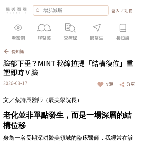
／
登入
註冊
看案例
聊醫美
查療程
問醫生
長知識
長知識
臉部下垂？MINT 秘線拉提「結構復位」重
塑即時 V 臉
2026-03-17
收藏
分享
文／蔡詩辰醫師（辰美學院長）
老化並非單點發生，而是一場深層的結
構位移
身為一名長期深耕醫美領域的臨床醫師，我經常在診