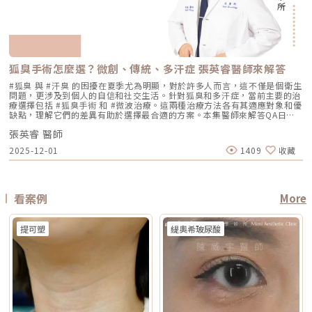
下進行高能量雷射，可能增加泛紅加劇或刺激反應的風險。因此治療重點通
合施打族群鳳凰電波比較常被期待用在以下需求： 臉部鬆弛感 下顎線不清
統雷射比較 療程項目 傳統除斑雷射 Reepot AI時光雷射 冷卻保護 冷卻可能
型、能量與個人耐受度，可能不需麻醉或搭配舒緩方式 通常需要局部麻
常會先放在「穩定膚況與降低發炎反應」，並依個別狀況調整可能的誘發因
楚 嘴邊肉或輪廓線變模糊 眼周細紋與鬆弛 身體局部肌膚鬆弛 常被作為年度
較簡單、 熱傷害風險較高 -2°C 到-6°C冷卻 +血管保護， 反黑風險較低 精
醉、舒眠麻醉或全身麻醉，依手術範圍而定 療程時間 約45分鐘至2小時，
素。待肌膚穩定後，再由醫師評估選擇較溫和的療程，例如微針類療程或能
型保養選項之一不過要特別注意，任何非侵入式儀器療程都不是拉皮手術，
準度 多仰賴醫師經驗判斷 斑點範圍、能量輸出 AI影像分析＋自動調能增精
依部位與發數不同 約30分鐘至1.5小時，依部位與發數不同 約2至4小時以
量可精準控制的微針電波，以循序漸進方式改善毛孔粗大與膚質細緻度。
也不是填充療程。它比較適合用來改善輕度到中度鬆弛，若已經有明顯皮膚
準 舒適度 熱感明顯，需敷麻 即時冷卻系統，可不需敷麻 反黑風險 較高 較
上，依手術範圍與複雜度不同 修復期 多數人修復期短，可能有暫時泛紅、
Q5：我平常有在擦酸類或A醇縮毛孔，做醫美前後需要停用嗎？建議暫停使
下垂、脂肪位移或組織支撐不足，仍需要由專業醫師評估是否需搭配其他療
低 混合型斑點 需搭配其他療程，分次處理 AI辨識斑點深淺類型， 能同步處
腫脹或熱感 多數人修復期短，可能有暫時泛紅、痠脹、觸痛感 修復期較
用，但實際時間需依療程種類與個人膚況調整。酸類（如果酸、水楊酸）與
程。什麼是DENSITY RF無雙電波 ？無雙電波的英文名稱為 DENSITY，由
理多種斑點 療程次數 修復期 可能需多次，修復期較長 單次有感改善、修復
長，可能有腫脹、瘀青、傷口照護與拆線需求 效果出現時間 部分人術後先
A醇會促進角質代謝，可能在療程前後增加肌膚敏感度，使刺激反應（如泛
Jeisys Medical 推出。根據 DENSITY 官方資料，這套系統使用單極與雙極
期更短 適合性 適合多數色斑但風險略高 適合希望快速、低風險改善的族群
有緊實感，完整效果通常隨膠原蛋白新生逐漸出現 部分人術後有緊繃感，
狐臭手術怎麼選？微創、傳統、多汗症 張英睿醫師來解答
紅、乾燥）加劇，並提高色素沉澱的風險。一般常見建議為：療程前約3–7
高頻能量，可將能量傳遞到淺層與深層皮膚組織。它和傳統單一電波不同的
Reepot AI時光雷射禁忌症以下情況在接受 Reepot 治療時需特別注意，需
拉提效果通常會在數週至數月逐漸明顯 術後消腫後逐漸看出效果，完整自
天暫停使用，術後約1–2週再視肌膚修復狀況逐步恢復。但實際仍應依醫師
地方，在於它主打「單極 + 雙極」的複合式能量設計。單極偏向較深層作
由醫療人員審慎評估：1. 具有光敏感體質或正在使用感光藥物者若皮膚對光
#狐臭 與 #汗臭 的困擾在夏季尤為明顯，對於許多人而言，這不僅是個衛生
然度需等待恢復期 維持時間 約1年至1年半以上，依個人體質、老化速度與
評估為準。在停用期間，建議以溫和清潔、加強保濕與修護（如玻尿酸、神
用，雙極則偏向較表層、較集中，因此在療程定位上，無雙電波常被形容為
線反應特別強烈，或正在使用會增加光敏性的藥物，治療後發生刺激或色素
問題，更涉及到個人的自信和社交生活。針對狐臭和多汗症，當前主要的治
保養而定 約1年至1年半以上，依個人體質、發數、能量與保養而定 通常可
經醯胺等），並落實防曬措施，協助肌膚穩定修復。擺脫毛孔焦慮，找回平
兼顧： 深層緊緻 淺層膚質 細紋改善 毛孔與光澤感 整體肌膚精緻度
反應的風險較高。2. 三個月內曾使用口服 A 酸A 酸會影響皮膚角質更新與
療選擇包括 #狐臭手術 和 #微波治療。這兩種治療方法各有其適應對象和優
維持數年，但仍會隨年齡與老化速度改變 優點 非侵入式、修復期短、膚質
滑自信肌對抗毛孔粗大是一場長期抗戰，它需要你改變不良的生活習慣、建
DENSITY 採用 sequential monopolar + bipolar RF，也就是序列式單極
修復速度，使治療後的反應加劇，因此仿單建議需完全停藥至少三個月。3.
缺點，理解它們的差異有助於選擇最合適的方案。本集醫師來解答QA日常
與緊緻感改善自然 非侵入式、修復期短、對輪廓線與深層支撐較有針對性
立正確的居家保養觀念，並適時借助醫美科技的強大力量來突破瓶頸。現在
與雙極射頻能量，並搭配冷卻與即時阻抗校準等設計。無雙電波適合施打族
最近三到六個月內接受過填補注射包括玻尿酸、洢蓮絲、舒顏萃等填充劑，
生活中該如何減少體味產生？重點摘要：00:00 開場00:05 微創旋轉刮刀狐
拉提幅度通常較明顯，適合較嚴重鬆弛者 限制 對非常明顯的下垂或多餘皮
的醫美技術已經能為各種膚況提供客製化的解決方案，如果不確定自己到底
群無雙電波常被期待用在以下族群： 臉沒有嚴重鬆弛，但開始覺得輪廓不
為避免能量影響填充物穩定性，需由醫療人員評估治療時機。4. 三個月內接
張英睿 醫師
臭手術與傳統狐臭手術法之比較00:40 狐臭手術治療效果如何？01:55 狐臭
膚，改善幅度有限 對膚質、毛孔、細紋的改善不一定比電波明顯 需開刀、
是屬於哪一種毛孔類型，或者不知道該從哪一個療程下手，建議直接安排時
夠緊 膚質變粗、毛孔變明顯 乾燥細紋、光澤感下降 想做電波，但怕疼痛感
受過磨皮或其他侵入性治療若表皮尚未完全恢復，過早進行雷射可能造成過
和多汗我都有，但我能使用狐臭手術嗎？02:33 狐臭治療建議幾歲開始做？
有傷口與恢復期，風險與費用通常較高 電波音波哪個好？不要只問哪個
間到專業的醫美診所進行諮詢。透過醫師的專業評估，甚至搭配高階的肌膚
2025-12-01
1409
收藏
太強 想要自然型、精緻型保養 希望同時處理緊緻與膚質所以如果說鳳凰電
度刺激或延長恢復期。5. 懷孕與哺乳期間仿單中明確列為需避免的狀況，主
03:08 微波治療後汗水會跑到其他部位嗎？04:21 日常生活中該如何減少體
強，要問哪個適合你很多人會問：「電波跟音波哪個效果比較好？」但這個
檢測儀器，才能為你規劃出最精準、最不走冤枉路的縮毛孔計畫！★溫馨提
波比較偏「輪廓拉提主力」，無雙電波就比較像「緊緻 + 膚質管理」的複合
要基於安全性與荷爾蒙變動的不確定性雖然非侵入性，但仍建議暫緩治療。
味產生？張英睿皮膚專科診所官網 : http://www.skinbook.com.tw/張英
問題其實很容易問錯方向。因為電波和音波不是同一種東西，它們就像健身
醒★小編要提醒大家，醫療並非單純的商業交易，所有的療程都伴隨著風
型選項。無雙電波 vs 鳳凰電波比較 比較療程 DENSITYRF 無雙電波
6. 正在發生皮膚感染者例如開放性傷口、細菌或病毒感染（如皰疹等），需
睿皮膚專科診所 FB ：https://www.facebook.com/Taipeiskinclinic張英
裡的重量訓練和有氧運動，都能讓身體變好，但訓練目標不一樣。 想改善
險。因此，作為消費者應該謹慎選擇合適的醫療方案，以確保安全與健康。
ThermageFLX 鳳凰電波 能量類型 單極+雙極射頻 單極射頻 作用原理
完全痊癒後才能進行雷射。7. 有皮膚癌病史者為避免引發不必要的風險或延
睿皮膚專科診所Instagram：
膚質、緊緻、細紋：可以優先評估電波。 想改善下垂、輪廓線、嘴邊肉：
αLPHA專利交替脈衝加熱技術 射頻RF系統 主要特色 深淺層複合加熱 深層
誤病情追蹤，此類族群需避免或必須在專科醫師嚴格評估下進行。8. 未滿十
https://www.instagram.com/drdeungskinclinic/張英睿皮膚專科診所地
可以優先評估音波。 如果同時有鬆和垂：可以和醫師討論電音波搭配。這
看案例
More
容積式加熱 療程定位 膚質、細緻、緊緻並重 輪廓、拉提、緊實為主 適合族
八歲者不建議未成年人接受此類治療，除非有醫療必要且經監護人與專業醫
址：新北市板橋區文化路一段118號電話：(02)-2250-6065LINE：
也是為什麼現在很多醫師會用「複合式療程」來做規劃。不是每個人都只需
群 輕中度鬆弛、膚質粗糙、 毛孔細紋 中度鬆弛、下顎線模糊、 輪廓下垂感
師共同評估。AI時光雷射常見問題FAQQ1：Reepot AI時光雷射和傳統除斑
@xat.0000195926.1nzhttps://page.line.me/xat.0000195926.1nz?
要一種療程，而是要看老化主要發生在哪一層，再決定適合電波、音波，還
冷卻技術 五階七段冷卻系統 分段噴灑冷媒 探頭 雅典娜探頭：臉部 宙斯探
雷射有什麼最大差別？Reepot 的能量作用以機械式震動為主，而非傳統以
openQrModal=true
是兩者搭配。電波音波可以一起打嗎？可以，但不是每個人都一定需要。電
頭：身體 愛神探頭：眼周 紫鑽探頭：臉/四肢 碧眼探頭：眼周 藍鑽探頭：
提可塑
緹奧希玻尿酸
熱破壞色素為核心的方式，因此對周邊組織較為溫和，修復期相對短。搭配
波和音波作用原理不同，所以在醫師評估下，兩者確實可以搭配。常見做法
臉/四肢 黃金探頭：身體 疼痛感 多數定位為較舒適型 但仍因人而異 感受通
AI 智慧影像分析與低溫保護，可讓能量更集中在斑點本身，減少熱擴散造成
是用音波處理深層輪廓拉提，再用電波改善皮膚緊緻與膚質鬆弛，讓效果更
常較明顯，但依能量、部位與個人耐受度不同 常見效果感受 膚質變細、臉
的紅腫或反黑風險。對於需要更加精準、可控的淺層色素改善者，是較新的
全面。不過，電音波不是「全部打越多越好」。發數、能量、施作順序、間
部較緊 光澤提升 輪廓變緊、線條感改善 適合重點 想變精緻、自然、保養型
治療選擇。Q2：一次療程能看到效果嗎？需要做幾次比較理想？淺層曬
隔時間，都需要依照個人臉部條件設計。如果臉部脂肪偏少、皮膚偏薄、曾
想加強緊緻、抗老、輪廓型 原理差異：單極、雙極到底是什麼？很多人看
斑、雀斑在單次治療後多半能看到初步變化；但深層或混合型色素通常需要
做過其他療程，或是近期剛打過針劑，更要讓醫師完整評估，避免過度治
到「單極」、「雙極」會覺得很難懂，其實可以用生活化的方式理解。單極
多次治療，效果會以「循序淡化」的方式呈現。實際次數與間隔仍須依個人
療。做電波音波前，要注意哪些事？第一，先判斷自己是哪一種老化問題在
電波：像是把熱能傳遞到較深、較廣的範圍，主要作用於較深層皮膚組織
膚況並由醫師評估調整。Q3：Reepot 是否有反黑風險？術後該注意什麼？
選電波或音波前，先不要急著問「哪個比較好」，而是要先看自己的老化問
（以真皮層為主），常被用於緊緻與支撐感相關需求。鳳凰電波即屬於單極
任何除斑型雷射都可能有反黑風險，但 Reepot 因熱傷害較低、加上冷卻系
題屬於哪一種。臉部老化常見可分成四大類：組織鬆弛下垂、結構性凹陷、
射頻應用。雙極電波：則是將能量集中在兩個電極之間，作用範圍相對較
統保護，發生率較低。術後的關鍵在於防曬和保濕，尤其治療後一週避免曝
皺紋形成、膚質老化。電波和音波主要處理的是「鬆弛與下垂」這一類問