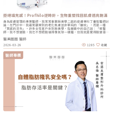
拒絕填充感！Profhilo逆時針，生物重塑找回肌膚透亮飽滿
身為皮膚管理的專業醫師，我常常會跟辰美學二館的皮膚專科丁彙矩醫師討
論，在門診中，我最常觀察到的老化焦慮並非單純的「皺紋」，而是一種
「質感的流失」。許多女性客戶來到辰美學，指著鏡中的自己說：「蔡醫
師，我不想變臉，我也不想把臉填得像氣球一樣腫，但我就是覺得臉變垂
了、乾了，看起來很累。」這種「累感」，往往來自於肌膚真皮層結構的崩
醫美圈圈 醫師
解。過去我們習慣用玻尿酸去「填補」凹陷，或是用電音波去「緊緻」皮
表，但在這兩者之間，其實存在著一個關鍵的空白區：生物重塑（Bio-
2026-03-26
1285
收藏
Remodeling）。這就是為什麼我對 Profhilo 逆時針（俗稱：璞菲洛）情
有獨鍾的原因。一、 重新定義抗老：為什麼妳需要的是「重塑」而非「填
充」？在深入了解 Profhilo逆時針 之前，我們必須先釐清肌膚老化的本
醫師專欄
質。肌膚的年輕度由真皮層的三大支柱決定：水份、膠原蛋白
（Collagen）以及彈力蛋白（Elastin）。多數人對膠原蛋白耳熟能詳，它
就像建築物的「鋼筋水泥」，負責撐起皮膚的厚度與體積；然而，讓肌膚在
做表情後能迅速回彈、維持組織張力的關鍵，其實是彈力蛋白。彈力蛋白就
像支撐鋼筋的「橡皮筋」，不幸的是，人體在青春期過後，彈力蛋白的合成
速度就會大幅下降。當彈力蛋白流失，肌膚就會像失去彈性的鬆緊帶，出現
細紋、毛孔粗大、甚至是難以處理的「鬆弛型下垂」。傳統玻尿酸屬於「填
充型」，主要目的是增加體積（Volumizing），如果過度施打，容易造成
面部僵硬或「醫美臉」。而 Profhilo 逆時針的誕生，是為了從細胞底層進
行「修復與重塑」，讓皮膚自己找回年輕時的彈性。二、 Profhilo 逆時針
的科學核心：NAHYCO™ 專利技術Profhilo逆時針來自瑞士著名的 IBSA 製
藥集團。身為專業醫師，我非常看重產品的「純淨度」與「穩定性」。
Profhilo 之所以能在國際醫美界佔有一席之地，在於其革命性的
NAHYCO™ 專利熱融合技術。1. 醫學界的「純淨」突破：無化學交聯劑一
般玻尿酸為了維持在體內的時間，必須添加化學交聯劑（如 BDDE）。雖然
這在合法範圍內是安全的，但對於過敏體質或追求極致天然的客戶來說，仍