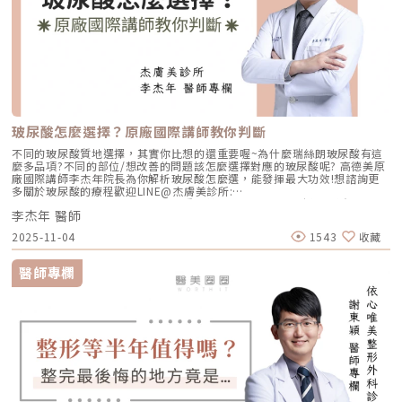
玻尿酸怎麼選擇？原廠國際講師教你判斷
不同的玻尿酸質地選擇，其實你比想的還重要喔~為什麼瑞絲朗玻尿酸有這
麼多品項?不同的部位/想改善的問題該怎麼選擇對應的玻尿酸呢? 高德美原
廠國際講師李杰年院長為你解析玻尿酸怎麼選，能發揮最大功效!想諮詢更
多關於玻尿酸的療程歡迎LINE@杰膚美診所:
https://page.line.me/xhc2941b重點摘要：00:11 玻尿酸作用介紹00:47
李杰年 醫師
玻尿酸分為三大類型02:09 迷思一、玻尿酸打哪裡都可以？02:36 迷思二、
打完下巴蘋果肌看起來怪怪的？03:30 迷思三、臉部鬆弛只能做拉皮嗎？
2025-11-04
1543
收藏
05:00 總結LINE官方帳號一對一咨詢👉https://reurl.cc/x3EQZN歡迎訂閱
我的頻道👉https://reurl.cc/nY51k8關注杰膚美診所FB👉
https://reurl.cc/XQljva杰膚美診所官網👉https://jfmskin.com/關注李杰
醫師專欄
年醫師FB👉https://reurl.cc/Mzk0nm杰膚美診所地址：104台北市中山區
復興北路50號2樓電話：02-8772-6625