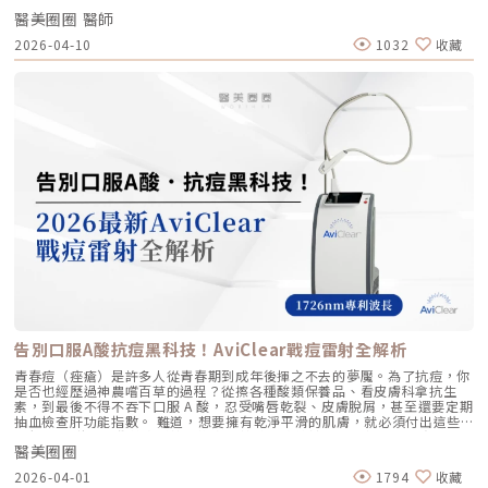
這是一個關鍵的鞏固點，能延續細胞的再生信號，讓拉皮效果更具層次感。
上的音波儀器琳瑯滿目。但每當病患詢問我最信任哪一台儀器時，我的首選
remodeling)， 刺激膠原蛋白和彈力蛋白再生，從根本改善膚質 「填充」
維持期： 經過這 3 次完整的週期療程後，肌膚的緊緻度與細緻質感通常可
醫美圈圈 醫師
始終是 Ultherapy 美國音波。而在 2026 年的現在，隨著 Ultherapy
和「支撐」， 用於填補凹陷、雕塑輪廓 成分組成 專利技術結合高低分子玻
以維持九個月左右的時間。2.術後照護：輕盈無負擔的修復由於 Profhilo
Prime（美音二代） 的問世，醫美界正式進入了「精準醫療」的新紀元。這
2026-04-10
1032
收藏
尿酸， 64mg/2ml 高濃度，無交聯劑 玻尿酸會添加交聯劑，以增加黏度和
是極高純度的玻尿酸且不含化學交聯劑，術後反應極輕。只需在 24 小時內
篇文章，我將以專業醫師的角度，深度拆解為什麼美音二代會成為我臨床治
支撐力， 能維持體積不被快速分解 作用機制 注射後會均勻擴散至皮膚深
避免劇烈運動與高溫環境（如溫泉、蒸氣室、高溫瑜伽），其餘日常生活、
療的核心，以及它如何重新定義抗老的黃金標準。一、 為什麼「看得到」
層， 像「液態電波」一樣，透過非發炎機制喚醒細胞自我修復 注射後會停
上妝均不受影響，非常適合行程滿檔的都會女性。結語：美，是找回妳原本
才是真安全？DeepSEE® 即時影像導引的革命在進行音波拉提治療時，我常
留在特定部位， 透過體積來填補或塑形 效果呈現 效果是漸進且全面的，讓
的自然光采抗老不應該是「加法」，而是「還原」。Profhilo 逆時針的哲
跟病患分享一個觀念：音波拉提不是「能量越強越好」，而是「能量要打在
肌膚變得更緊緻、 有彈性、有光澤，視覺上更自然 效果是立即且局部的，
學與辰美學的理念不謀而合：我們不希望客戶變得不像自己，我們希望妳在
對的地方」。每個人的皮膚厚度、皮下脂肪分布、筋膜層（SMAS）的深
能看到凹陷處被填平、 輪廓變得立體 適用對象 適合想改善肌膚鬆弛、細
未來的日子裡，依然保有那份緊緻、透亮的彈力美感。妳不需要厚重的粉底
度，甚至是神經血管的走勢都完全不同。即便是在同一個人的臉上，左側與
紋、膚質乾燥、 彈性下降，追求自然效果的人 適合想填補淚溝、法令紋、
來遮蓋疲態，因為最美的底妝，就是妳健康的真皮層。如果妳也想體驗這種
右側的組織密度也存在差異。傳統的音波療程多半屬於「盲打」，醫師只能
豐頰、豐下巴或鼻子，追求局部立體效果的人 維持時間 約6 ~ 12個月 （需
「由內而外」的重塑感，歡迎來到辰美學，讓我們為妳量身定制專屬的逆齡
憑藉經驗去推測深度，這就像是在迷霧中航行，風險與不穩定性自然較高。
視個人體質、代謝與保養習慣而異） 約6～18個月 （因品牌、分子大小及
處方箋。「詳細內容請詳見辰美學官網」
1.1 精準醫療的「透視眼」最新的Ultherapy Prime 美國音波二代搭載了升
個人體質而異） 值得一提的是，它不像音波拉提需要靠機器操作、產生熱
級版 DeepSEE® 即時影像技術。在施打的每一條能量時，我都能透過 2X 高
能導致術後紅腫，也不會像玻尿酸填充容易造成過度膨脹的人工感，而是像
清螢幕清晰地看見病患當下的組織層級。這意味著： 避開神經與骨頭：大
「智慧型保養」，漸進式修復你的肌膚底層架構。哪些人適合做璞菲洛？
幅降低因能量落點錯誤導致的劇痛或副作用。 精準鎖定 SMAS 筋膜層：確
Profhilo不僅適合輕熟女族群，也非常適合希望改善整體膚況、延緩老化的
保每一發熱凝結點都精確落在支撐輪廓的關鍵地基上。 即時監控探頭貼合
人。尤其推薦給以下族群： 面臨初老症狀者： 臉部、頸部或手部出現細
度：防止因貼合不全導致的表皮燙傷。二、 三種鬆弛型態：妳需要的是
紋、輕微鬆弛，以及肌膚彈性下降、缺乏緊實感的人。 膚質困擾者： 肌膚
「拉提」還是「緊緻」？很多客人到診間會直接說：「我要打音波。」但我
乾燥、毛孔粗大、膚色不均或膚質粗糙，希望透過深層保濕來全面提升膚況
通常會先進行細緻的觸診與影像觀察，因為「鬆弛」其實分為不同層次。如
的人。 追求自然效果者： 不希望外觀有大幅度改變，只想透過自然、漸進
果診斷錯誤，治療效果就會大打折扣。我將臉部老化歸納為三種主要型態，
的方式讓自己看起來更年輕、更有氣色。 對其他療程敏感者： 曾對雷射、
並給予不同的客製化建議：2.1 筋膜鬆弛型（結構下垂）這是最適合美國音
能量儀器等療程反應較大，或希望尋找一種低風險、低修復期的保養方式。
波二代的族群。表現為下顎線模糊、嘴角下垂（木偶紋）、整體輪廓往下
這項療程也特別受到熟齡上班族歡迎，因為療程快、不影響日常作息，對於
墜。這類問題的根源在於 SMAS 筋膜層失去張力，需要透過美音二代深達
告別口服A酸抗痘黑科技！AviClear戰痘雷射全解析
忙碌但仍想維持好氣色的族群非常友善。璞菲洛療程建議與效果說明璞菲洛
4.5mm 的聚焦能量，從地基進行「拉提」。2.2 表皮鬆弛型（膚質鬆軟）
建議以三次療程為一完整週期，前兩次治療間隔約30天，第三次則可延長至
如果妳覺得臉部皮膚軟爛、毛孔粗大、布滿細紋，這通常是真皮層膠原蛋白
青春痘（痤瘡）是許多人從青春期到成年後揮之不去的夢魘。為了抗痘，你
4至6個月後進行。必要時，醫師會根據患者肌膚老化程度，評估是否安排加
流失。此時我會建議以「無雙電波」或「鳳凰電波」為主，強化表層的「緊
是否也經歷過神農嚐百草的過程？從擦各種酸類保養品、看皮膚科拿抗生
強治療，以達到最佳效果。大部分患者在首次治療後約2至4週，能感受到肌
緻」，若能搭配美音二代 1.5mm 或 3.0mm 的探頭進行分層治療，效果會
素，到最後不得不吞下口服 A 酸，忍受嘴唇乾裂、皮膚脫屑，甚至還要定期
膚保濕度提升與質感柔嫩。完整療程結束後，肌膚彈性、細緻度與毛孔緊實
更全面。2.3 脂肪下移型（贅肉堆積）有些人老化表現是法令紋上方擠出一
抽血檢查肝功能指數。 難道，想要擁有乾淨平滑的肌膚，就必須付出這些
度明顯改善，效果可維持數月，期間因人而異，與個人膚質及保養習慣相
塊肉，或是出現明顯的雙下巴。這類族群除了筋膜拉提，還需要美音二代對
代價嗎？ 隨著醫學美容科技的進步，抗痘治療終於迎來了劃時代的突破。
關。針對肌膚老化較嚴重的患者，醫師會提供客製化療程方案，確保治療成
脂肪組織產生的微熱效應來進行收斂，收緊鬆贅組織，恢復線條的俐落感。
醫美圈圈
全球首款獲得美國 FDA 認證，專門針對「皮脂腺」進行治療的 AviClear 戰
效符合期待。為何完成完整療程後仍需定期補打？雖然Profhilo在第一年完
三、 關於痛感與效果：二代真的不一樣嗎？「醫師，聽說美國音波非常
痘雷射 正式問世。它主打不需依賴藥物、無嚴重副作用，透過專利
成三次療程後，可促進皮膚彈力蛋白的新生，但其成分會在體內逐漸代謝，
2026-04-01
1794
收藏
痛，是真的嗎？」這是許多客人心中的陰影。的確，第一代美國音波因其能
1726nm 波長雷射，從根源「關閉」過度活躍的皮脂腺。 這篇文章將帶你
約在施打後28天開始減少。儘管如此，Profhilo所啟動的生物刺激作用能持