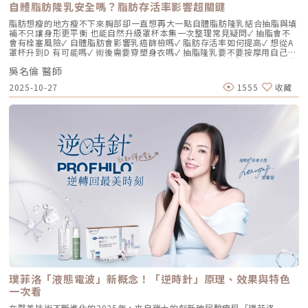
存在延遲性發炎的風險。Profhilo逆時針 透過精確的加熱與降溫製程，讓
自體脂肪隆乳安全嗎？脂肪存活率影響超關鍵
高分子與低分子玻尿酸產生自然的氫鍵鍵結，完全不含 BDDE。這意味著它
具備極高的「生物相容性」，注射後能與人體組織完美融合。2. 高低分子玻
脂肪想瘦的地方瘦不下來胸部卻一直想再大一點自體脂肪隆乳結合抽脂與填
尿酸的「黃金比例」Profhilo 含有目前市面上極高濃度的玻尿酸
補不只讓身形更平衡 也能自然升級罩杯本集一次整理常見疑問✓ 抽脂會不
（64mg/2ml），它結合了： 高分子量玻尿酸（H-HA）：提供穩定的物理
會有栓塞風險✓ 自體脂肪會影響乳癌篩檢嗎✓ 脂肪存活率如何提高✓ 想從A
支撐與深層鎖水，改善鬆弛。 低分子量玻尿酸（L-HA）：作為傳遞信號的
罩杯升到D 有可能嗎✓ 術後需要穿塑身衣嗎✓ 抽脂隆乳要不要按摩用自己的
分子，直接活化真皮層內的纖維母細胞，誘導膠原蛋白與彈力蛋白新生。這
脂肪 打造柔軟真實的胸型適合誰 怎麼做 最有效將給妳完整觀念與安心評估
種「1+1 > 2」的協同作用，讓 Profhilo 在進入皮膚後，能像液態電波一
吳名倫 醫師
依據重點摘要：0:00 #她說他說0:40 #自體脂肪隆乳v.s.#假體隆乳 想要哪
樣迅速擴散，全面性地改善膚質。三、 3 種細胞與 5 種蛋白：解開「液態
一樣？1:02 關於手術安全性 #自體隆乳2:12 不同的抽脂方式 #脂肪存活率
2025-10-27
1555
收藏
電波」的逆齡關鍵在辰美學的診間，我常跟客戶解釋，Profhilo 就像是為
會一樣嗎？3:16 關於抽脂安全 #脂肪栓塞問題 ？4:09 關於手術安全性 #矽
肌膚施加了一種「啟動指令」。它不僅僅是補水，而是啟動了「3+5 逆齡機
膠隆乳相關影片：• 罩杯升級前必看，自體脂肪豐胸解析！ EP20• 男生
制」： 活化 3 種關鍵細胞： 纖維母細胞：這是皮膚的「膠原工廠」。 角質
女乳好尷尬，胸部困擾的隱藏原因你有嗎？ EP24• 抽就對了？抽脂局部雕
形成細胞：強化表皮防禦力，讓肌膚看起來更細緻、有光澤。 脂肪幹細
塑大解密，它沒想像可怕！EP31---LINE
胞：幫助恢復皮下組織的飽滿感，減緩隨著年齡增長的皮下萎縮。 啟動 5
@aclinichttps://lin.ee/zGPja49▼詢問整形大小事https://answer-
種關鍵結構蛋白：包括 I 型、III 型、IV 型、VII 型膠原蛋白以及最關鍵的彈
clinic.com/▼詢問皮膚大小事https://answer-skin.com/▼詢問變美大小
力蛋白。這種全方位的重塑效果，能讓下顎線變清晰，讓細紋從底層淡化。
事https://answer-skincare.com/安瑟美膚整形外科診所
這就是為什麼它被暱稱為「液態電波」。電波是靠「熱能」刺激新生，而
FBhttps://www.facebook.com/AnswerClinic安瑟美膚整形外科診所
Profhilo 是靠「生物分子信號」啟動新生。對於皮膚薄、怕痛或不適合高
IGhttps://www.instagram.com/aclinic.group/吳名倫醫師：Dr.Allen 整
能量儀器的客戶來說，這是一個非常理想的選擇。四、 蔡醫師的精準美
形醫美體塑學苑https://www.facebook.com/drallenbody吳名倫醫師
學：BAP 五點拉提點位解析施打 Profhilo 是一門藝術。我們採用國際標準
IGhttps://www.instagram.com/psdr_allen/安瑟美膚整形外科診所地
的 BAP（Bio Aesthetic Points）五點拉提打法，這五個點是避開重要血
址：臺北市大安區安和路一段113號2樓之1電話：（02）7709-9398
管、精準對準臉部支撐結構的黃金位置： [1] 顴骨高點： 位於顴骨最突出的
地方，需離眼睛外側至少 2 公分。能像掛鉤一樣，為中臉提供向上向外的支
撐力。 [2] 鼻翼與瞳孔垂直線交界： 在鼻翼與耳廓之間畫出水平線，再從瞳
孔中線畫垂直線，兩線交交叉處作為注射點。能有效改善法令紋，飽滿面中
部。 [3] 耳廓下前緣： 位於耳廓下緣的前方約 1 公分處。是收緊臉部外側
輪廓、強化下頷線條的關鍵。 [4] 下頷嘴角交界： 在下巴中軸線的三分之一
處畫垂直線，再向唇角方向移動 1.5 公分。可以修飾木偶紋，改善嘴角下
垂。 [5] 下顎角前緣： 位於下顎角前側約 1 公分處。幫助拉緊腮幫子多餘
璞菲洛「液態電波」新概念！「逆時針」原理、效果與特色
的鬆弛組織，讓下顎線條清晰。五、 哪些部位最適合 Profhilo 逆時針？
Profhilo 逆時針之所以能成為抗老界的寵兒，不僅是因為它的成分純淨，
一次看
更因為它解決了傳統醫美難以觸及的「盲區」。它不靠體積填充，而是透過
在醫美技術不斷進化的2025年，來自瑞士的創新玻尿酸療程「璞菲洛