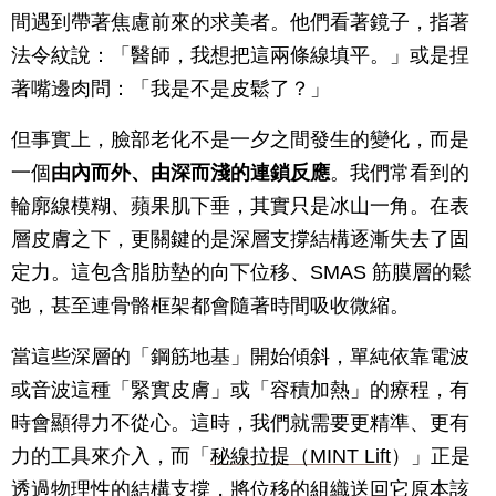
間遇到帶著焦慮前來的求美者。他們看著鏡子，指著
法令紋說：「醫師，我想把這兩條線填平。」或是捏
著嘴邊肉問：「我是不是皮鬆了？」
但事實上，臉部老化不是一夕之間發生的變化，而是
一個
由內而外、由深而淺的連鎖反應
。我們常看到的
輪廓線模糊、蘋果肌下垂，其實只是冰山一角。在表
層皮膚之下，更關鍵的是深層支撐結構逐漸失去了固
定力。這包含脂肪墊的向下位移、SMAS 筋膜層的鬆
弛，甚至連骨骼框架都會隨著時間吸收微縮。
當這些深層的「鋼筋地基」開始傾斜，單純依靠電波
或音波這種「緊實皮膚」或「容積加熱」的療程，有
時會顯得力不從心。這時，我們就需要更精準、更有
力的工具來介入，而「
秘線拉提（MINT Lift
）」正是
透過物理性的結構支撐，將位移的組織送回它原本該