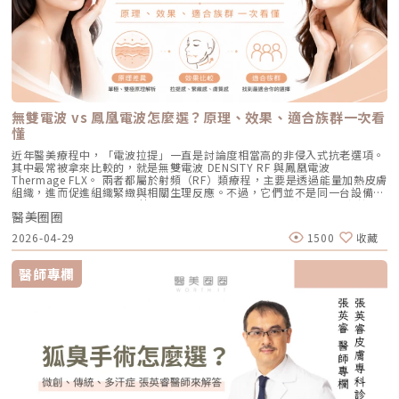
理：透過儀器上極細微的針頭，在肌膚表層每秒創造出1,920的微小穿刺通
適，也能減少後續的發炎反應，讓整體修復期縮短許多。VSLS色素冷剝離
實防曬」，並在術後一週內暫停使用美白、酸類或去角質等刺激性產品即
不夠緊實，電波通常會是可以評估的方向。但要注意，電波不是做完就立刻
道。這種「微破壞」能直接啟動肌膚天然的傷口癒合機制，刺激膠原蛋白與
技術在 532 奈米波長下，Reepot 的能量並非以高熱燒灼黑色素，而是以機
可。對於忙碌的現代人來說，是非常友善的午休醫美選擇。拿回肌膚的主導
變成另一張臉。效果通常會分成兩個階段：一部分人會先感覺皮膚有收緊
彈力蛋白增生。更棒的是，這些微通道能像海綿一樣，大幅提升後續保養精
械式的震動作用使色素顆粒鬆動、分離，再交由身體自然代謝。這項機制能
權，抗痘不再是一場苦戰青春痘從來就不只是一個表面的皮膚問題，它更深
感，後續則會隨著膠原蛋白慢慢新生，讓緊緻度逐漸出現。音波是什麼？重
華（如生長因子、高濃度玻尿酸）的吸收率，達到加乘的養膚效果。適合族
同時保護真皮層的血管結構，減少對健康組織的影響，讓整個治療更溫和，
刻地牽動著個人的自信心與社交生活。過去，嚴重痘痘肌患者往往陷入兩
點在聚焦超音波與深層拉提音波拉提使用的是 聚焦式超音波能量，常見名
群：老化型毛孔、淺層凹洞型毛孔、膚質粗糙者，以及對部分能量型療程較
也降低出現過度刺激或色素反應的可能性。透過這三項核心技術的搭配，
難：任憑痘痘反覆肆虐，或是無奈忍受口服藥物的強烈副作用。隨著 2026
稱包含 HIFU、MFU 或 MFU-V。它的特色是可以把能量聚焦到皮膚深層，形
為敏感、希望降低反黑風險的族群（實際仍需由醫師評估）。效果與特色：
Reepot 不只是單純「把斑點打掉」，而是以更安全、更穩定的方式改善色
年新一代抗痘武器AviClear 戰痘雷射（1726nm）問世，無疑為醫學美容界
成一個個熱凝結點，刺激組織收縮與膠原蛋白新生。部分音波療程可透過不
因為沒有雷射或電波的「熱傷害」，所以術後照顧相對簡單，反黑機率極
素問題，也更符合現代人對於恢復期短、風險低的期待。Reepot 為何能將
與深受痘痘困擾的患者，提供了一個全新、安全且具備極長效性的無藥物解
同深度探頭，將能量作用到接近深層支撐結構的位置，例如常被討論的
低。做完後通常會有 1~3 天的微泛紅，能溫和改善膚質與毛孔細緻度的新
斑點一撕即除？人工皮代謝讓改善更有感為什麼 Reepot 能做到治療後「撕
答。它成功將抗痘戰場，從伴隨負擔的全身性藥物代謝，精準轉移至局部的
SMAS 筋膜層。SMAS 是臉部支撐結構的一部分，傳統拉皮手術也會處理這
興療程。醫美療程怎麼選？重點大評比為了讓你更清楚怎麼挑選，我們整理
除人工皮時同步帶走斑點」？這與它的能量作用與術後設計密切相關。
皮脂腺控制，從源頭阻斷致痘環境。如果你也厭倦了反覆擦藥、吃藥的無盡
個層次。音波的概念，就是透過非侵入式方式，把能量送到較深層的支撐結
了五大主力療程的比較表：療程後的關鍵：醫美術後保養黃金法則許多人投
無雙電波 vs 鳳凰電波怎麼選？原理、效果、適合族群一次看
Reepot 透過 532 nm 能量搭配冷剝離技術，使表層黑色素逐漸被帶向角質
輪迴，渴望重新擁有一張清爽、穩定、不易泛油光的健康臉龐，建議尋求專
構，幫助輪廓往上拉。所以音波常見的效果感受包括：下顎線變清楚、嘴邊
入療程本身，卻忽略術後照護的重要性，可能影響修復效果，甚至增加色素
層；治療後覆蓋的人工皮則提供穩定、封閉式的修復環境，讓色素在代謝期
懂
業醫師進行完整的膚況評估。透過精準的雷射療程規劃，為自己預約一個遠
肉改善、臉部線條變順、雙下巴或下半臉鬆垂感變少。如果你的困擾不是細
沉澱風險。掌握以下三大原則，有助於穩定膚況並延續療程效果：1. 加強保
間被更完整地固定在表皮。當人工皮在回診時由專業人員取下，老化角質連
離痘疤與油光的全新未來！
紋，而是「臉往下掉」、「輪廓線越來越模糊」、「拍照時下半臉變重」，
濕修護雷射或電波療程後，肌膚屏障暫時較為脆弱，容易出現乾燥與水分流
近年醫美療程中，「電波拉提」一直是討論度相當高的非侵入式抗老選項。
同部分色素會一併脫落，因此能呈現出「一撕即除」的改善效果。以冷卻保
音波通常會比電波更貼近你的需求。不過音波也不是越深越好、越痛越有
失。建議選擇成分單純、無香精與酒精的保濕與修護產品（如玻尿酸、神經
其中最常被拿來比較的，就是無雙電波 DENSITY RF 與鳳凰電波
護與機械式震動相結合的方式，讓斑點代謝更有感，也讓治療成果更直觀。
效。不同部位需要不同探頭、不同深度與不同發數，醫師必須依照臉型、脂
醯胺），協助維持肌膚修復所需的穩定環境。2. 落實防曬措施術後肌膚對紫
Thermage FLX。 兩者都屬於射頻（RF）類療程，主要是透過能量加熱皮膚
誰適合做 Reepot？讓你一眼就能找到自己的定位Reepot 特別適合以下肌
肪厚度、骨架與皮膚狀況去規劃。打錯層次、能量過高或發數不合適，都可
外線較為敏感，建議使用足夠防曬係數（如 SPF30–50 以上），並搭配帽
組織，進而促進組織緊緻與相關生理反應。不過，它們並不是同一台設備，
膚需求： 曬斑、雀斑、老人斑、顴骨母斑 膚色暗沉不均，看起來不夠乾淨
能影響效果與安全性。電波、音波、傳統拉皮手術差異表 項目 電波拉提 音
子、陽傘等物理性防曬，以降低色素沉澱的風險。3. 避免刺激性保養於恢復
也不只是名稱不同而已。 簡單來說： 鳳凰電波較常被用於輪廓緊緻與拉提
做過除斑，但怕反黑、怕紅腫 希望治療後恢復期短、隔天能上班 膚質偏薄
波拉提 傳統拉皮手術 療程原理 使用RF射頻能量，透過熱能刺激膠原蛋白收
期間內，應暫停使用酸類（如果酸、水楊酸）、A醇、去角質及高刺激性美
醫美圈圈
需求，屬於單極射頻應用的代表療程； 無雙電波則為結合單極與雙極射頻
或偏敏感，不敢嘗試侵略性太高的治療Reepot AI時光雷射的效果：一次能
縮與新生 使用聚焦式超音波能量，將熱能聚焦到特定深度，刺激組織收縮
白產品。實際恢復時間會依療程種類與個人膚況不同，建議依照醫師指示逐
的複合式電波療程，常被用於同時兼顧緊緻與膚質改善。 根據原廠資料，
改善什麼？以下為臨床上常見改善情況（效果因個人皮膚而異）： 斑點淡
與膠原蛋白新生 透過外科手術方式，移除多餘皮膚，並重新拉提、固定鬆
2026-04-29
1500
收藏
步恢復日常保養。毛孔粗大常見問題Q&A Q1：做完醫美，毛孔就可以「完
Thermage 為非侵入式射頻療程，可應用於肌膚緊緻與平滑需求；而
化明顯 膚色提亮、均勻度提升 老人斑變淡、邊界變柔和 妝感變乾淨，妝更
弛組織 作用方向 偏向皮膚緊緻、細紋、膚質與鬆弛感改善 偏向深層支撐、
全消失」嗎？ 這是不切實際的期望喔！毛孔是皮膚正常的生理結構，不可
DENSITY 則採用單極與雙極射頻能量，可作用於不同皮膚層次。 這也是為
貼更亮 肌膚質地有細緻感Reepot 術後恢復期與照護指南Reepot 最大優勢
輪廓拉提、下顎線與嘴邊肉改善 偏向明顯鬆弛、下垂組織與多餘皮膚的結
能完全消失不見。醫美療程的目標是讓變大、變形毛孔「縮小、變淺」，讓
什麼許多人在選擇療程時會產生疑問： 我需要的是「輪廓拉提」，還是
之一就是修復期短。常見反應淡淡泛紅：1–3 天斑點結痂／色素加深：3–7
醫師專欄
構性改善 常見作用層次 真皮層、皮下組織，依儀器與能量設定不同 真皮
肌膚在視覺上達到平滑、細緻的效果，也就是俗稱的「水煮蛋肌」狀態。
「膚質細緻」？ 我適合鳳凰電波，還是無雙電波？ 兩者是否可以搭配施
天代謝期：1–2 週術前事項1. 治療部位若有傷口、感染或過敏發炎需等肌膚
層、皮下組織、筋膜層等不同深度，依探頭與機型不同 皮膚、皮下組織、
Q2：打雷射縮毛孔，皮膚會不會越打越薄？ 正確的雷射治療不但不會讓皮
作？ 以下將用較好理解的方式，帶你一次釐清兩者差異。什麼是鳳凰電波
恢復後再施作。2. 有心律調節器、光敏感或慢性疾病者需由醫師評估安全
SMAS筋膜層等，依手術方式不同 適合部位 臉部、眼周、下顎線、頸部、身
膚變薄，反而會因為刺激真皮層膠原蛋白新生，讓肌膚變得更厚實、更有彈
Thermage FLX？鳳凰電波的正式名稱是 Thermage FLX，為台灣索塔
性。3. 孕婦、哺乳者與近期使用光敏藥物者不建議進行光電療程。4. 三個
體局部等，依機型適應症與醫師評估 額頭、眉眼、下半臉、下顎線、雙下
性！但前提是「間隔時間要充足」且「能量掌控得當」，過度頻繁的施打才
SoltaTaiwan Limited旗下的射頻設備。根據台灣原廠資料，Thermage
月內做過深層換膚或磨皮者需與醫師確認治療時機。5. 術前請避免日曬並停
巴、頸部等，依機型與探頭而定 臉部、下半臉、頸部等明顯鬆弛部位 主要
有可能破壞皮膚屏障。Q3：改善毛孔粗大，通常需要打幾次才有效？ 醫美
FLX 採用單極電容耦合射頻技術。所謂「電容耦合」，簡單來說就是能量透
止酸類、去角質與刺激性保養品。這些都有助於減少反黑。術後照護1. 人工
效果 緊緻肌膚、改善細紋、膚質變細緻、鬆弛感下降 拉提輪廓、改善嘴邊
不是變魔術，通常需要一個「療程」的規劃。以皮秒雷射或微針電波為例，
過皮膚表面傳導進入皮膚內部，無需破壞皮膚結構。它的特色是「單極電
皮需連續貼著約 14 天且不可自行撕除。2. 若人工皮翹起或濕潤可加貼更大
肉、下顎線模糊、臉部下垂感 改善明顯鬆弛、下垂與多餘皮膚，拉提幅度
通常會建議進行 3~5 次（每次間隔約 4~6 週）為一個完整療程。不過，多
波」。是能將熱能傳遞到較深層的皮膚組織，形成較廣泛的容積式加熱。一
片人工皮加強固定。3. 術後兩週內避免三溫暖、蒸氣、劇烈流汗與飲酒。4.
通常較明顯 適合對象 皮膚開始鬆、細紋變多、毛孔或膚質變粗、想讓臉看
數人在第 2 次治療後，就會感覺到上妝變得服貼、出油量減少的明顯變化
般民眾常聽到的「電波拉提」、「緊緻輪廓」、「改善鬆弛」，多半就是從
請按時回診由專業人員移除人工皮並檢查膚況。5. 如出現紅腫、刺癢或滲出
起來更緊緻的人 輪廓開始下垂、嘴邊肉明顯、下顎線不清楚、下半臉變重
了。Q4：我是容易泛紅的敏感肌或酒糟肌，也能做醫美縮毛孔嗎？需經醫
這類療程概念延伸而來。由於屬於非侵入式，不需要手術或注射，且通常恢
應立即聯絡診所處理。6. 色素代謝期間避免使用磨砂、卸妝棉與去角質產
的人 中重度鬆弛、皮膚明顯下垂、多餘皮膚較多，且能接受手術恢復期的
師審慎評估。敏感肌或酒糟肌因皮膚屏障較脆弱，若在發炎尚未穩定的情況
復期較短；效果可能在療程後逐漸顯現，並隨著時間持續變化。鳳凰電波適
品。7. 修復期需加強保濕並確實做好防曬。Reepot 的優勢到底在哪？與傳
人 麻醉方式 多數不需麻醉，或依疼痛耐受度使用表面麻醉、舒緩方式 依機