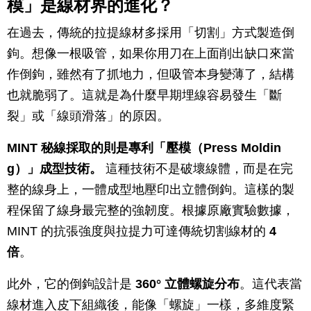
模」是線材界的進化？
在過去，傳統的拉提線材多採用「切割」方式製造倒
鉤。想像一根吸管，如果你用刀在上面削出缺口來當
作倒鉤，雖然有了抓地力，但吸管本身變薄了，結構
也就脆弱了。這就是為什麼早期埋線容易發生「斷
裂」或「線頭滑落」的原因。
MINT 秘線採取的則是專利「壓模（Press Moldin
g）」成型技術。
這種技術不是破壞線體，而是在完
整的線身上，一體成型地壓印出立體倒鉤。這樣的製
程保留了線身最完整的強韌度。根據原廠實驗數據，
MINT 的抗張強度與拉提力可達傳統切割線材的
4
倍
。
此外，它的倒鉤設計是
360° 立體螺旋分布
。這代表當
線材進入皮下組織後，能像「螺旋」一樣，多維度緊