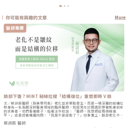
你可能有興趣的文章
More
醫師專欄
臉部下垂？MINT 秘線拉提「結構復位」重塑即時 V 臉
文／蔡詩辰醫師（辰美學院長）老化並非單點發生，而是一場深層的結構位
移身為一名長期深耕醫美領域的臨床醫師，我經常在診間遇到帶著焦慮前來
的求美者。他們看著鏡子，指著法令紋說：「醫師，我想把這兩條線填
平。」或是捏著嘴邊肉問：「我是不是皮鬆了？」但事實上，臉部老化不是
一夕之間發生的變化，而是一個由內而外、由深而淺的連鎖反應。我們常看
蔡詩辰 醫師
到的輪廓線模糊、蘋果肌下垂，其實只是冰山一角。在表層皮膚之下，更關
鍵的是深層支撐結構逐漸失去了固定力。這包含脂肪墊的向下位移、SMAS