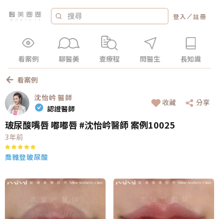
／
登入
註冊
看案例
聊醫美
查療程
問醫生
長知識
看案例
沈怡岒
醫師
收藏
分享
認證醫師
玻尿酸嘴唇 嘟嘟唇 #沈怡岒醫師 案例10025
3年前
喬雅登玻尿酸