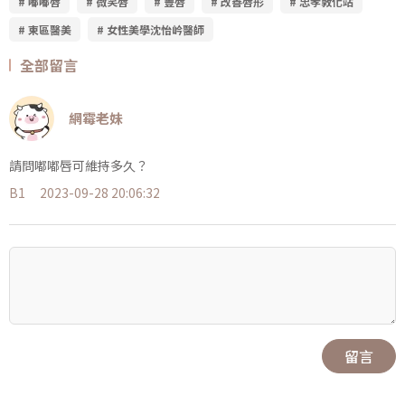
# 嘟嘟唇
# 微笑唇
# 豐唇
# 改善唇形
# 忠孝敦化站
# 東區醫美
# 女性美學沈怡岒醫師
全部留言
網霉老妹
請問嘟嘟唇可維持多久？
B1
2023-09-28 20:06:32
留言