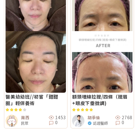
醫美幼幼班//初嘗「甜甜
額頭埋線拉提/四條（提眉
圈」輕保養術
+眼皮下垂微調)
1453
2768
萳西
胡季倫
0
0
民眾
認證醫師