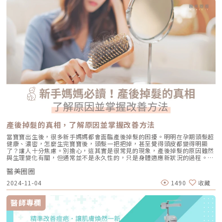
原因造成的，通常是以下幾個因素交織而成的結果：1. 【油脂型毛孔】：中
EASY： 針對難搞的雙下巴與頸部，延長拉提曲線，找回消失的下顎線。當
東油田的擴建工程毛孔是皮脂排出的主要通道。當你的皮脂腺天生比較發
線材精準植入後，它會立即提供物理性的支撐感。隨著線材在吸收的過程
達，或是受到氣溫升高、荷爾蒙波動、常吃高油高糖食物影響，導致出油量
中，會刺激周圍的組織啟動修復機制，產生自體膠原蛋白。這意味著，當線
大增時，通道就會被迫「擴建」來排出這些大量油脂。2. 【角質型毛孔】：
材功成身退被吸收後，取而代之的是新生的結構支撐，讓拉提效果具備更長
通道堵塞引發的連鎖反應健康的肌膚會自然代謝老廢角質，但如果代謝異
期的續航力。客製化配置：因材施教的規格美學每個人的臉型都是獨一無二
常，這些廢棄角質就會和皮脂、空氣中的髒污混合在一起，死死地堵塞在毛
的藝術品，因此不應有一套的公式。MINT 家族的多元化規格（從長達 42.4
孔開口。久而久之，毛孔就像被塞了軟木塞一樣，被越撐越大。3. 【老化型
cm 的 EASY 到鼻部專用的短線），讓我們在臨床操作上更有選擇的權利：
毛孔】：膠原蛋白流失的初老警報真皮層中的「膠原蛋白」和「彈力蛋白」
針對中下臉下垂： 我們常用FINE+ 進行拉提，並搭配強韌的FIX+ 進行固
就像是撐起毛孔的堅固地基。隨著年齡增長，或是長期不防曬導致的「光老
定。 針對精緻鼻型： TIP+ 與 UP+ 是鼻部雕塑的好幫手，能協助鼻頭微
化」，地基流失、失去支撐力，毛孔邊緣的肌膚就會順著地心引力往下垂。
翹、縮窄鼻翼，提供穩定的結構支撐。 針對細節修飾： 比如嘴角下垂或輕
4. 【缺水型毛孔】：肌膚乾旱造成的表面危機這點常被許多人忽略！當角質
微的眼尾鬆弛，PETIT+ 的長度能做到精準的微調，讓美感更細膩。這樣應
層極度缺水時，毛孔周圍的表皮細胞會像失去水分的蘋果一樣乾癟、萎縮，
用，讓醫師能針對您的老化程度、脂肪厚度、甚至是對術後表情自然度的要
無法飽滿排列。在細胞與細胞之間的縫隙變大之下，視覺上毛孔就顯得非常
求，進行多維度的設計。回歸真實的美，讓時間溫柔停留最後，我想對每一
明顯。5. 【疤痕型毛孔】：手癢硬擠留下的歷史遺跡嚴格來說這已經是「痘
位追求美的朋友說：醫美的目的不是為了把妳變成「另外一個人」，而是找
疤」的範疇。過去長了嚴重的發炎性青春痘，或是手癢過度暴力擠壓，導致
回那個更有精神、更自信的自己。秘線拉提並不是一項「線越多越好」的療
真皮層組織嚴重受損。在傷口修復的過程中產生了纖維化拉扯，最終形成不
程。過度的拉提會造成僵硬感，變成災難。在辰美學，我們重視的透過專業
可逆的凹洞。6. 【蟎蟲型毛孔】：隱形的微小房客在作怪我們的臉上本來就
的術前評估，結合解剖學知識與醫師美感，讓每一條 MINT 線材都發揮它最
有共生的「蠕形蟎蟲」，但當免疫力下降、皮脂分泌失衡，或是過度清潔破
大的結構價值。老化是一定的，但我們可以選擇老得更優雅。讓秘線拉提成
產後掉髮的真相，了解原因並掌握改善方法
壞皮脂膜時，蟎蟲就會大量異常繁殖。牠們會啃食皮脂、進出毛囊，蟲體的
為妳的支撐力，讓美麗在正確的層次上，自然綻放。秘線拉提常見問題深度
排泄物與屍體會引發毛囊發炎，進而把毛孔撐大。如何從日常居家保養穩住
當寶寶出生後，很多新手媽媽都會面臨產後掉髮的困擾。明明在孕期頭髮超
解答 (FAQ) 秘線拉提和手術拉皮有什麼差別？ 手術拉皮（Facelift）需要開
毛孔不失控？雖然保養品無法讓已經擴大的毛孔完全「縮回」，但正確的居
健康、濃密，怎麼生完寶寶後，頭髮一把把掉，甚至覺得頭皮都變得明顯
刀並切除多餘皮膚，適合重度下垂者；而秘線拉提屬於微創、非手術，透過
家保養，能幫助控制毛孔不再進一步擴張，並改善整體膚質的平滑度。1. 溫
了？讓人十分焦慮。別擔心，這其實是很常見的現象，產後掉髮的原因雖然
針孔入線，恢復期短，適合中輕度鬆弛並追求自然效果的族群。 施作後會
和清潔，不過度刺激：選擇胺基酸系等溫和潔顏產品，一天清潔 1～2 次即
與生理變化有關，但通常並不是永久性的，只是身體適應新狀況的過程。今
不會臉很腫或不能笑？ 術後會有輕微腫脹感（約 3-7 天），但只要避開過
可。避免頻繁使用磨砂或強力去角質產品，以減少對皮膚屏障的刺激。2. 適
天就來解開產後掉髮的原因，並教你如何改善產後掉髮，輕鬆對抗這個小困
大的表情動作（如大笑、張大口嚼硬物），正確操作下通常不會影響日常社
度使用酸類，幫助代謝角質：對於油脂分泌較旺或粉刺型毛孔，可在醫師或
醫美圈圈
擾。產後掉髮怎麼辦？深入了解背後的原因很多新手媽媽在生產後會突然發
交與表情。 PDO 線材多久會吸收完？ 一般而言，PDO 材質約在 6-9 個月
專業建議下使用酸類保養品： 水楊酸（BHA）：脂溶性，能深入毛孔幫助
現頭髮變得稀疏，甚至開始明顯掉落，與懷孕期間的濃密髮量形成強烈對
左右會被完全代謝，但其引發的膠原蛋白支撐效果與組織復位感可維持 12-
2024-11-04
1490
收藏
油脂代謝，常用於黑頭與粉刺調理。 果酸（AHA，如甘醇酸、乳酸）：主要
比。這種產後掉髮其實是由於激素變化引起的自然調整現象，不必過於擔
18 個月，視個人體質而定。 做完電波還可以做埋線嗎？ 這就是我們常說的
作用於表層角質更新，改善肌膚粗糙。 杏仁酸：屬於果酸的一種但兼具親
心，身體正在慢慢回歸平衡。1. 荷爾蒙變化是主因懷孕期間，由於體內雌激
「複合式治療」。電波負責收緊表層鬆散與提升膚質，秘線負責深層結構提
脂特性，屬較溫和的酸類選擇。3. 抗老成分 A醇（Retinol）：A醇是目前研
素大量增加，頭髮會停留在成長期，讓不少媽咪感覺髮量變得特別濃密。然
拉，兩者相輔相成，效果更持久。 哪些人適合秘線拉提？ 中下臉鬆弛、輪
醫師專欄
究較完整的抗老成分之一，可促進表皮更新，並間接支持膠原蛋白生成，對
而，生產後隨著雌激素快速下降，毛囊進入休止期，讓孕期未掉的頭髮開始
廓線模糊、蘋果肌下垂導致法令紋明顯、嘴邊肉困擾者。若曾接受過電音波
於老化型毛孔與膚質粗糙有一定幫助。但 A醇具有刺激性，建議採取低濃
大量脫落，造成產後掉髮現象。這種情況通常在產後3到6個月最為明顯，但
但希望拉提感更明顯，秘線拉提是非常理想的進階選擇。
度、循序漸進方式建立耐受。4. 防曬是關鍵保護：紫外線是造成膠原蛋白流
大多數人會在一年內恢復正常，屬於自然的生理反應，無需過度擔心。2. 壓