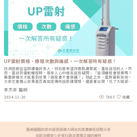
失與肌膚老化的重要因素之一。長期日曬會加速毛孔鬆弛，因此無論晴雨都
力與疲勞也是推手生產對媽媽而言，是身心雙重的巨大挑戰。加上產後頻繁
應確實做好防曬（塗抹防曬乳或物理性遮蔽）。醫美療程如何精準對抗毛孔
照顧新生兒，往往休息不足、壓力增加。壓力會加速頭皮的油脂分泌並影響
粗大？如果你期待的是肉眼可見的改善幅度，相比起日常保養，專業的醫美
毛囊健康，導致掉髮情況加劇。所以，如果你覺得頭髮越來越少，試著找時
療程通常會是更直接且具效率的選擇之一。隨著醫美科技的不斷進步，針對
間放鬆一下，適度休息能夠幫助身體更快恢復。3. 營養不足會讓掉髮更明顯
不同成因的毛孔問題都有相對應的解方！1. 溫和深層清潔：海菲秀
產後身體需要充足的營養來修復和恢復健康，但許多媽媽在照顧寶寶的同
（HydraFacial）原理：屬於非侵入性的保養。利用專利的負壓水渦流技
時，往往忽略了自身的營養需求。如果缺乏足夠的鐵質、鋅、蛋白質，掉髮
術，溫和無痛地吸出毛孔深層的黑頭、白頭粉刺與多餘皮脂，同時導入高濃
情況可能會更加嚴重。因此，平時要注意飲食均衡，必要時可以諮詢醫師，
度的保濕與抗氧化精華。適合誰：出油粉刺型毛孔、怕痛不敢打雷射、想作
補充適合的營養素。4. 迅速回到回到原本身材曲線大多數的媽媽們，都希望
為重要活動前的急救保養者。效果與特色：做完當下皮膚立刻感受到「會呼
產後能迅速回到產前的身材曲線。雖然大家都希望能迅速減重，但切勿依賴
吸」的潔淨感，毛孔因為髒污被清空並喝飽水，視覺上會立刻變得細緻，且
藥物或極端節食等不健康的方法來達成目標。這些方式雖然可能短期內看似
無恢復期。2. 光電雷射：皮秒雷射（搭配特殊透鏡）原理：皮秒雷射
有效，但實際上卻可能對身體造成嚴重的傷害。在急速減重的過程中，體內
（Pico Laser）是目前詢問度最高的縮毛孔療程。核心在於加上了「蜂巢透
的營養攝取不足，可能導致頭髮無法獲得所需的養分，進而出現大量掉髮的
鏡」或「聚焦透鏡」。這能在不破壞表皮的情況下，將雷射光束匯聚，在真
情況。5. 產後焦慮症無論是產前還是產後的壓力與負面情緒，都可能促使身
皮層產生「空泡效應（LIOB）」。這就像是在皮膚深層進行微小的破壞，
體釋放壓力荷爾蒙，這會加速頭髮進入休止期。此外，媽媽若長期感到緊
UP雷射價格、療程次數與痛感，一次解答所有疑惑！
藉此喚醒肌膚的自癒機制，大量刺激膠原蛋白與彈力纖維新生，進而把毛孔
張，頭皮的血液循環可能受到影響，讓掉髮問題更加嚴重。許多新手媽媽的
周圍的凹陷給「撐」起來。適合誰：輕中度的老化型毛孔、輕微淺層痘疤、
焦慮不僅來自於對新生兒的擔心，也包括對自身狀態的焦慮。新手媽媽必
凹洞痘疤往往困擾著許多人，特別是希望改善肌膚質感、重拾自信的人。然
想同時改善膚色不均與暗沉的人。效果與特色：熱傷害小，術後通常只會紅
看！如何改善產後掉髮？產後掉髮是許多新手媽媽常見的煩惱，通常在生產
而，當談到雷射療程時，很多人心中總有這些疑問：「這項療程會很貴嗎？
腫1~3天，幾乎不影響日常生活。是目前 CP 值極高的定期保養型雷射。3.
後幾個月開始變得明顯。雖然這是雌激素變化造成的自然現象，但有些生活
需要做幾次才能看到效果？過程會不會很痛？」除此之外，面對最新技術，
重度凹洞救星：UP雷射原理：如果是屬於嚴重的「疤痕/凹洞型毛孔」，皮
習慣、護理技巧以及醫美療程可以幫助緩解掉髮情況。讓我們一起來看看如
大家也會擔心效果是否真如宣傳所說那樣理想，還是會出現「花了大錢卻收
秒雷射可能不夠力，這時候就需要汽化型雷射上場。例如 UP雷射
何有效改善產後掉髮！1.醫美生髮療程在生髮療程的初期，通常會先從生髮
效不大」的情況。UP雷射被視為治療凹洞痘疤的尖端科技，效果令人期
（UltraPulse），它能將能量精準且極深地打入真皮層甚至皮下組織，切斷
水開始。如果想要獲得更明顯的效果，可以諮詢皮膚專科醫師，是否適合進
李杰年 醫師
待，但不少人因為價格和痛感而猶豫不決。如何讓UP雷射治療更具CP值，
硬化的纖維化疤痕組織，進行深層的肌膚重建。適合誰：嚴重的冰鑿型痘
一步的進階療程。包括INDIBA英特波、PRP頭皮注射、Tixel提可塑、LLLT
成為大家最佳理想的選擇呢？杰膚美診所—李杰年院長將帶您了解如何以最
疤、嚴重凹洞型毛孔粗大。效果與特色：效果非常強大且顯著，但相對的
2024-11-20
7863
收藏
生髮雷射等。-INDIBA英特波：運用電容電阻技術，透過448kHz的專屬頻
合適的方式進行UP雷射，達到更理想的效果，同時降低負擔與不適感。UP
「破壞力」也強。術後會有明顯的點狀結痂、流組織液，恢復期較長（約需
率來促進身體細胞的離子交換。這種方法能有效促進細胞再生，並活化毛囊
雷射價格真的有比較高嗎?在美容醫學中，UP雷射是目前修復凹洞痘疤最先
7~10 天），需要有耐心細心照護。4. 緊緻抗老新趨勢：微針電波（如E電
細胞，同時增進血液循環，使毛囊能吸收到充足的營養，可以有效提升頭髮
進的技術，但許多人因為治療的價格和疼痛度而猶豫不決。本篇將帶您了解
波 Exion、無限電波 Potenza）原理：結合了「微針」與「電波（RF）」
的強度與健康。-PRP頭皮注射：透過抽取患者的血液並利用離心機分離出
現今痘疤雷射治療的主流機種、基本原理和大致價格範圍，並解釋為什麼杰
雙重優勢。透過極細的微針穿透表皮，在到達真皮層特定深度時瞬間釋放電
高濃度的PRP（血小板豐富血漿），再將其注射到掉髮區域，PRP中的生長
膚美診所推薦「複合式痘疤治療」，而非僅靠單一機種來改善疤痕。想改善
波熱能。這不僅能刺激膠原蛋白與彈力蛋白重組（改善老化型毛孔），微針
因子能有效促進毛髮生長。因為PRP來自於患者自身，所以感染風險極低，
凹洞痘疤？雷射治療優缺點與CP值分析許多希望改善痘疤的患者，通常會
的物理性破壞與電波熱能，還能破壞過度活躍的皮脂腺（改善出油型毛
並且能促進血管再生，進一步改善髮量和髮質。-LLLT生髮雷射：低能量光
先搜尋自己想使用的治療儀器，然後不斷打電話向各診所詢問價格，仿佛價
孔）。適合誰：混合型毛孔（又油又鬆弛）、肝斑體質不適合打高能量雷射
波能促進毛囊內粒腺體生成ATP，為毛髮提供能量，促進生長。不同波長的
格是決定是否進行治療的最重要因素。不過，其實痘疤的治療方式應該根據
醫美圈圈的使命是透過廣大網友的真實療程經驗分享
者、想全面提升膚質緊緻度的人。效果與特色：因為熱能在皮膚深層釋放，
LLLT光波有不同效果：藍光平衡油脂，紅光提升能量供應，紅外光改善血液
疤痕的類型來選擇，並不是只有價格決定效果。即便是同樣的飛梭雷射，不
表皮的熱傷害極小，退紅快（通常隔天即可上妝）。對於膚質的「整體優
協助消費者少走冤枉路並選擇正確的療程
循環。建議搭配居家生髮帽和定期進行診所的LLLT療程，以達到最佳的生髮
同品牌的機器表現也不盡相同；更重要的是，操作的醫師和施打方式會直接