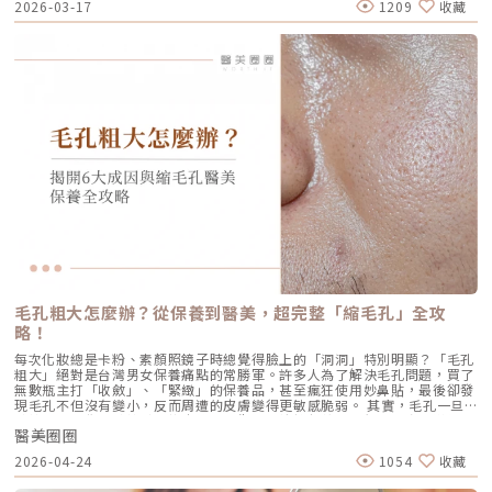
2026-03-17
1209
收藏
筋膜層的鬆弛，甚至連骨骼框架都會隨著時間吸收微縮。當這些深層的「鋼
筋地基」開始傾斜，單純依靠電波或音波這種「緊實皮膚」或「容積加熱」
的療程，有時會顯得力不從心。這時，我們就需要更精準、更有力的工具來
介入，而「秘線拉提（MINT Lift）」正是透過物理性的結構支撐，將位移的
組織送回它原本該在的位置。MINT 秘線的科學基礎：醫療級的安全承諾在
談論效果之前，我始終認為「安全性」是醫療的底線。許多愛美的人聽到
「埋線」會擔心線材是否會留在體內一輩子？是否會產生排斥？秘線拉提
（MINT Lift）使用的核心材質是 PDO（Polydioxanone，聚對二氧環己
酮）。這並不是什麼神祕的新東西，而是在外科手術中已安全使用數十年的
醫療縫線材質。它具備極佳的生物相容性，植入體內後會隨時間被自然分解
吸收。更重要的是，MINT 線材擁有美國 FDA、台灣 TFDA 以及全球超過
40 個國家的醫療器材核准。對醫師而言，這些國際認證代表每一根進入患
者皮膚的線材，都有著高度穩定的品質控管。在辰美學，我們選擇 MINT 的
原因很簡單：在追求美麗的路上，穩定性比話題性更重要。關鍵技術解析：
為什麼「360° 立體壓模」是線材界的進化？在過去，傳統的拉提線材多採
用「切割」方式製造倒鉤。想像一根吸管，如果你用刀在上面削出缺口來當
作倒鉤，雖然有了抓地力，但吸管本身變薄了，結構也就脆弱了。這就是為
什麼早期埋線容易發生「斷裂」或「線頭滑落」的原因。MINT 秘線採取的
則是專利「壓模（Press Molding）」成型技術。 這種技術不是破壞線體，
而是在完整的線身上，一體成型地壓印出立體倒鉤。這樣的製程保留了線身
毛孔粗大怎麼辦？從保養到醫美，超完整「縮毛孔」全攻
最完整的強韌度。根據原廠實驗數據，MINT 的抗張強度與拉提力可達傳統
略！
切割線材的 4 倍。此外，它的倒鉤設計是 360° 立體螺旋分布。這代表當線
材進入皮下組織後，能像「螺旋」一樣，多維度緊緊抓取周圍組織，讓拉提
每次化妝總是卡粉、素顏照鏡子時總覺得臉上的「洞洞」特別明顯？「毛孔
力平均分散，不再集中於單一點。這提升了固定力的穩定度，也讓術後的臉
粗大」絕對是台灣男女保養痛點的常勝軍。許多人為了解決毛孔問題，買了
部線條更加平滑流暢，減少了局部凹陷的風險。醫師的臨床藝術：層次決定
無數瓶主打「收斂」、「緊緻」的保養品，甚至瘋狂使用妙鼻貼，最後卻發
美感，而非線材數量很多人會問：「蔡醫師，我拉全臉要幾條線？」其實，
現毛孔不但沒有變小，反而周遭的皮膚變得更敏感脆弱。 其實，毛孔一旦
這是一個誤區。在臨床診斷中，我們追求的是「精準復位」，而非「數量多
被撐大，就像是被撐鬆的橡皮筋，光靠日常塗抹保養品是很難「完全逆轉」
寡」。層次的選擇很重要。 線材拉提的核心目標是 SMAS 筋膜層。如果埋
醫美圈圈
的。想要有效改善毛孔粗大，我們必須先搞懂你的毛孔是哪一種「型」，才
得太淺，皮膚表面容易產生勒痕或不平整；埋得太深，則可能觸及神經血管
能對症下藥！這篇文章將帶你從日常保養到專業醫美療程，全面拯救毛孔粗
或無法有效帶動組織。透過 MINT 豐富的規格，醫師可以像建築師一樣精確
2026-04-24
1054
收藏
大的終極對策。為什麼我的毛孔會變大？揭開毛孔粗大的 6大元兇在探討怎
規劃： FINE+ 與 FIX+： 負責中下臉的大面積地基重建，解決蘋果肌與法令
麼解決之前，我們得先抓出讓毛孔變大的罪魁禍首。毛孔粗大絕對不是單一
紋。 PETIT+： 則是進行細部修飾，精雕輪廓邊緣與微小的組織下垂。