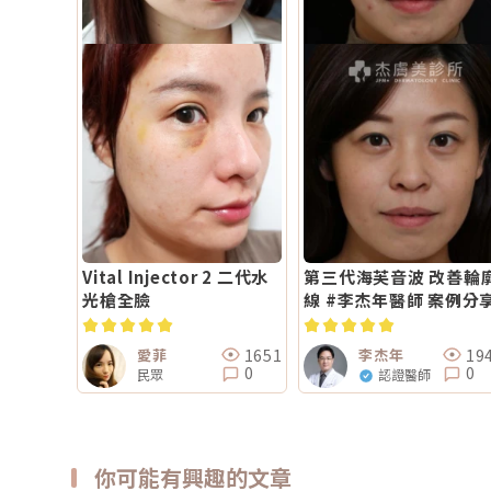
Vital Injector 2 二代水
第三代海芙音波 改善輪
光槍全臉
線 #李杰年醫師 案例分
1651
19
愛菲
李杰年
0
0
民眾
認證醫師
你可能有興趣的文章