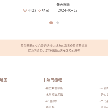
似乎是一個鶴立雞群的存在。圖/
話說，透過多功能設備結合各種
醫美圈圈
店般高質感的醫美診所，讓人完
已是當今的一大趨勢。深受全球愛美
師對美的定義一樣。從環境氛圍
體現了這一趨勢，它運用專利渦
4423
收藏
2024-05-17
有被寵愛的感覺」。一趟讓求美
質、抽取清潔毛孔、注入精華液
服務，去幫助想要變漂亮的女生
潔肌膚，又可改善細紋、色素沉
」；在治療過程中，她強調一定
種『HydraFacial Syn
並在這個過程中，發現自己的美
一款熱門護膚設備『Derma C
院長分享她創立芯漾，就是期盼
螺旋技術擄獲人心；對消費者而言，
旅程中，能夠開心又自在的去呈
『Derma Clear黑鑽水飛
這個想法傳達給顧客，因為她發現
微侵入式的水光槍和水光儀可能更符
開始的貼心服務、專業諮詢很重
利用AI自動感應科技，搭配9針
量和顧客聊天，探詢他們做這件
打劑量、治療深度等；『HYCO
醫美圈圈的使命是透過廣大網友的真實療程經驗分享
誓要變年輕、變漂亮，楊心怡院
精準注入至真皮層，並搭配5針／9針
協助消費者少走冤枉路並選擇正確的療程
好，以自己為出發點，而不是為
一次性過濾系統和專利回流閥系
括術後的關懷、追蹤，才能贏得
污染，從而提升療程的衛生安全
的需求，把顧客變朋友，芯漾甚至
都應使用一次性耗材，方可避免
、帶小孩，就把每個月來這裡做治
模式，『SEYO無針水光槍』會
，診所內隱私性極高的空間，媲
有LP3活性成分的安瓶精華滲透
他們可以好好釋放壓力。舒適隱
同於敷了100片面膜，而且頭皮
、放鬆的空間，外表和內心一起
技化，未來還可在累積大數據和
引進新科技身為醫美市場的第一
精準且個人化的肌膚保養體驗。
地圖
熱門療程
兩到三年就是一個週期，有的甚
性來形容，毫不誇張的說，診所
-顯微套管抽脂
-天使
引進任何儀器、技術，最大的原
來做；尤其注重安全性、有效
-水無痕玻尿酸
-男性
SCULPT NEO熱磁減脂時，
-4D童顏針
-二代
現自己在上運動教練課時，很多
。減脂、緊實、增肌多效複合式
-倍克脂
-第三