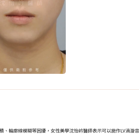
堆積、輪廓線模糊等困擾，女性美學沈怡岒醫師表示可以施作LV渦漩