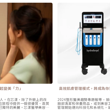
一起變美「力」
高效肌膚管理模式，將成為你
為了別人。在芯漾，除了外貌上的改
2024整形醫美趨勢專題報導 
在旅程中提供一個很優質、高質
臉部清潔和保養用品，或到美容
己獨特的美麗。芯漾醫學美容中
管理開始邁向科技化和系統化，