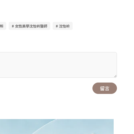
診所
# 女性美學沈怡岒醫師
# 沈怡岒
留言