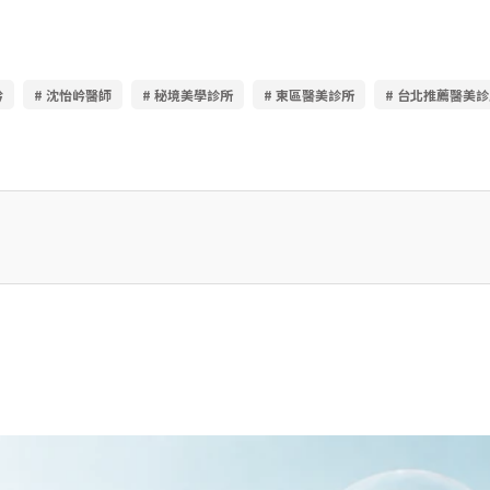
岒
# 沈怡岒醫師
# 秘境美學診所
# 東區醫美診所
# 台北推薦醫美