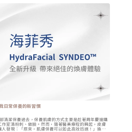
療程
我日常保養的新習慣
探索除
– 臉部清潔保養過去，保養肌膚的方式主要是趁著周年慶搶購
許多人
工作室清粉刺、做臉。然而，隨著醫美療程的興起，皮膚
各種內
讓人發現：「原來，肌膚保養可以如此高效迅速！」換句
膚不再