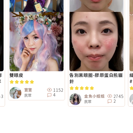
廓
雙眼皮
告別黑眼圈-膠原蛋白熊貓
享
針
1152
寶寶
4
民眾
43
2745
金魚小姐姐
2
民眾