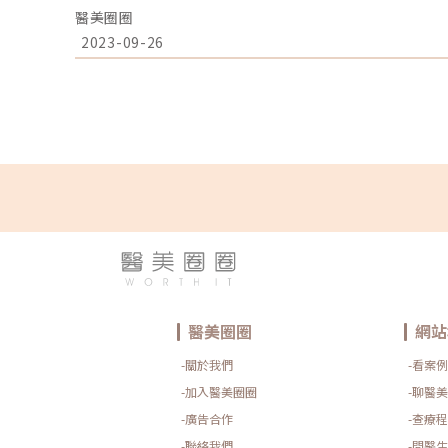
心 楊心怡院長在熱鬧的彰化小鎮中，芯漾醫學美容中心，
醫美圈圈
芯漾皮膚科提供純樸的市容裡，坐落著一座有著五星級飯
全無法忽視它的存在，「獨一無二」，就像院長楊心怡醫
2023-09-26
到設備，提供顧客一個貼心、專業又安心的旅程，甚至「
者變美的五星級旅程「當初就是想提供一個有質感的醫美
發掘屬於自己獨特的美麗，而不是別人說什麼就是什麼樣
要有皮膚專科醫師做最嚴謹的把關，尤其是客人的安全，
麗，找到自信。「而不是為了給誰看！」她強調。楊心怡
在客人起心動念，從出發到決定，協助他們在這趟變美的
現自己最好的一面。芯漾開業近13年來，她一直努力把
很多人來到診所，其實並不知道自己真正的需求，所以一
要。化身心靈導師，發掘客戶內心的真正需求！「我會盡
事情的動機？」例如有顧客因為姊弟戀或被分手情傷，發
長就會化身心靈導師，鼓勵她「我希望你是自己想要變更
了跟別人證明甚麼！最好的諮詢服務，是從傾聽開始，包
客戶的信任。 圖/芯漾皮膚科提供在聊天中了解他們內在
成為很多媽媽們ME TIME時間的好去處！平時忙於家務
療的兩個小時，當成是給自己好好呼吸的療癒時光。當然
美五星級飯店、彷彿自家一般開放式的客廳和中島，也讓
密的空間、低調雅緻的活淨，讓他們把這裡當成可以喘息
變美麗。圖/芯漾皮膚科提供全民「瘋」體雕，芯漾率先
醫美圈圈
網站
線，楊心怡院長很清楚各種療程推陳出新，很多設備大概
至更短。「大家都說我很瘋！」採購新設備幾乎可以用任
-關於我們
-看案例
裡很多機器的價格，都可以在彰化買一棟房子了！但不管
則，一定是要自己有興趣、喜歡而且想做，也放心讓家人
-加入醫美圈圈
-聊醫美
性。像她引進最近因為體雕盛行，連志玲姊姊都搶先嘗試的EM
-廣告合作
-查療程
就特別注重實效性，注重運動的她也在使用過幾次後，發
以前拚了命也很難做到的地方都突破了，連教練都很詫異
-聯絡我們
-問醫生