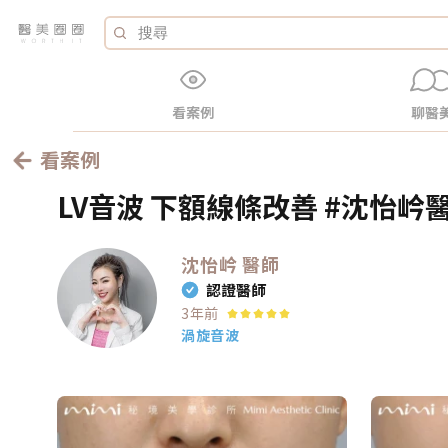
看案例
聊醫
看案例
LV音波 下額線條改善 #沈怡岒醫
沈怡岒
醫師
認證醫師
3年前
渦旋音波