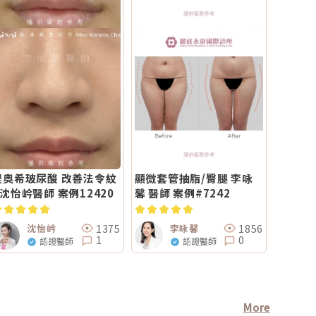
緹奧希玻尿酸 改善法令紋
顯微套管抽脂/臀腿 李咏
#沈怡岒醫師 案例12420
馨 醫師 案例#7242
1375
1856
沈怡岒
李咏馨
1
0
認證醫師
認證醫師
More