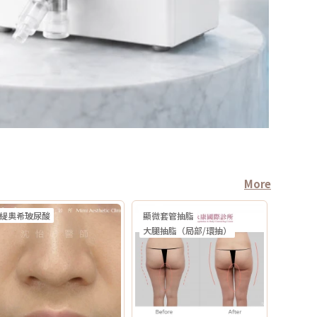
More
緹奧希玻尿酸
顯微套管抽脂
大腿抽脂（局部/環抽）