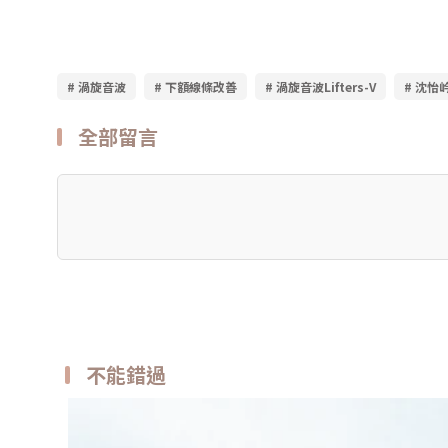
# 渦旋音波
# 下額線條改善
# 渦旋音波Lifters-V
# 沈怡
全部留言
不能錯過