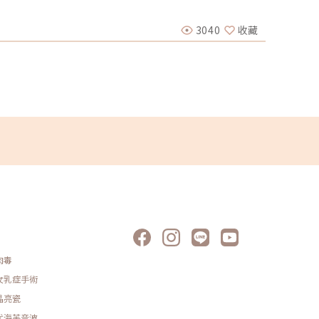
保養精華液或成分，進行全方位的皮膚清潔與煥新，儼然
不必再
醫美圈
人士喜愛的煥膚領導品牌『HydraFacial海菲秀』真實
前，療
漩注入技術，透過各種端頭與多款精華液，搭配溫和去角
事項和
3040
收藏
2023-
護理之經典3步驟，提供具彈性化的客製服務，既能深層清
美麗的
澱、毛孔粗大等問題，讓肌膚煥然一新；新一代的旗艦機
醫師諮
deo』更進一步升級了精華液的配方，並將系統全面自動化。市場另
狀況，
lear黑鑽水飛梭』則以質地柔軟的矽膠探頭和360度真空水
保持良
『HydraFacial海菲秀』通常用於整體煥膚與保濕，而
製化的
梭』更擅長於深層毛孔的清潔和吸取。對於更重視保養的族群，
刺激黑
合他們的需求；例如：『DermaShine Pro水光槍』
週，應
極細可調式針頭，允許客製化調整，包括：注射內容物、施
使用特
OX海庫斯水光機』同樣採用智能全自動注射，可定點定量
刺激性
多針座加速療程。『Vital Injector3』則增添可拆卸
敏感性
統，可避免治療過程中注射器吸入雜質或血液回流而遭受
血流不
性；同時，消費者個人也應注意，舉凡針具型的儀器療程
病、長
感染風險。如果你尋求無針、無創、無修復期的肌膚管理
孕、使
是理想的選擇之一，因其使用TAD無針透皮專利技術，將含
月內接
肌膚，再由LP3打開肌膚間隙進入肌底，一次10分鐘療程如
握除斑
、指甲、私密處等都是適用範疇。隨著肌膚管理日益智能科
診所平
持續優化治療參數下，搭配不同的護膚調理成分，提供更
醫美療
立即點擊查看「臉部清潔保養」分類連結
後續的
作任何
素。醫
肉毒
終的療
療程過
女乳症手術
抹上防
晶亮瓷
產品，
利後續
代海芙音波