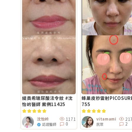
緹奧希玻尿酸法令紋 #沈
蜂巢皮秒雷射PICOSUR
怡岒醫師 案例11425
755
1171
21
沈怡岒
vitamami
0
2
認證醫師
民眾