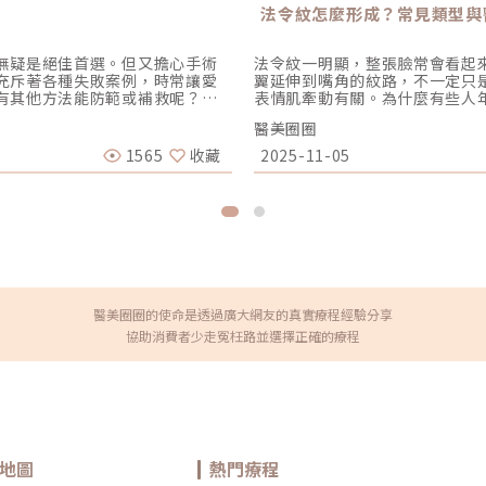
法令紋怎麼形成？常見類型與
無疑是絕佳首選。但又擔心手術
法令紋一明顯，整張臉常會看起
充斥著各種失敗案例，時常讓愛
翼延伸到嘴角的紋路，不一定只
有其他方法能防範或補救呢？跟
表情肌牽動有關。為什麼有些人
可能帶來的後遺症。同時，也分
放鬆時仍看得見？這篇將帶你了
醫美圈圈
。探討雙眼皮手術失敗的根本原
先看懂自己的法令紋屬於哪一種
導致雙眼皮看似不夠對稱。通常會
又稱「鼻唇溝」，位於鼻翼兩側
1565
收藏
2025-11-05
主要原因是每個人的眉眼位置先
也有人即使表情放鬆，仍能看見
在手術過程，醫師盡力將褶皺達
成：動態型法令紋主要在說話、
褶皺呈現多層雙眼皮的主因通常與
放鬆時仍能看見，可能和骨架支
，因此形成兩條或者多條雙眼皮
常被誤認成「木偶紋」，但兩者
常重要的關鍵。• 雙眼皮未形成
角往下延伸至下巴。法令紋為什
合時不牢固或是外力使縫線鬆
現，而是受到臉部骨架、脂肪分
術後應避免激烈運動及觸碰傷
的成因不同，也可能同時存在多種
醫師在術前與患者建議理想的雙眼
膠原蛋白與彈性蛋白逐漸減少，
皮術後成效不如預期。為避免失
鼻翼到嘴角之間的折痕就會更明顯
醫美圈圈的使命是透過廣大網友的真實療程經驗分享
師進行手術。• 雙眼皮褶皺太短
較凹，鼻翼與臉頰之間的高低落
協助消費者少走冤枉路並選擇正確的療程
縫線時不牢固，建議強化縫線或
化，臉部骨架與周圍軟組織的支撐
問題• 術後感染術後的初期前幾
頰脂肪分布與組織下移臉頰脂肪
的清潔絕對不容忽視。如果未確
逐漸鬆弛下移，也可能在法令紋
問題。• 產生疤痕由於每個人的
流失造成，脂肪較多、位置下移，
疤痕會在幾個月後逐漸淡化。對
表情時，口鼻周圍的肌肉會反覆
防疤痕產生。患者務必遵照醫師
過，愛笑並不等於一定會有深法
。• 術後不如預期術後最令人擔
肪分布與組織狀態有關。5. 先
響傷口的癒合進度，如有上述的
度、脂肪分布與皮膚厚度，都可
地圖
熱門療程
度也較高，況且還需要投入更多
紋，也不一定代表老化或皮膚狀態