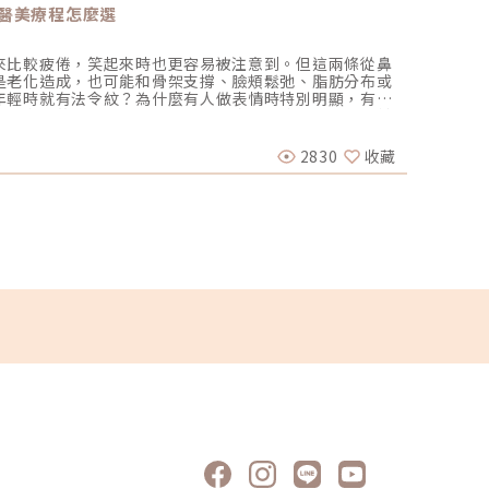
醫美療程怎麼選
抽脂Q
來比較疲倦，笑起來時也更容易被注意到。但這兩條從鼻
最辛辣
是老化造成，也可能和骨架支撐、臉頰鬆弛、脂肪分布或
家聽🔥
年輕時就有法令紋？為什麼有人做表情時特別明顯，有人
💗重點
解法令紋的形成原因、常見類型與療程評估方向，選擇前
管嗎?0
劉家驎 
。什麼是法令紋？鼻翼到嘴角之間的明顯紋路「法令紋」
較好嗎?
，向下延伸至嘴角。有人只有在微笑、說話時比較明顯，
脂嗎?06:
2830
收藏
2025-
較深的紋路或凹溝。依照紋路出現的狀態，可以先簡單分
✉️看完
微笑或做表情時出現，放鬆後會變淡。靜態型法令紋臉部
https:
撐、皮膚鬆弛、脂肪位置或長期表情牽動有關。法令紋也
看案例｜ht
位置不同。法令紋是從鼻翼延伸至嘴角；木偶紋則是從嘴
賢佐醫師粉
麼會變明顯？不只是膠原蛋白流失法令紋通常不是突然出
｜http
布、組織鬆弛、表情牽動與皮膚狀態等因素影響。每個人
尚美學診
原因。1. 皮膚彈性與支撐下降隨著年齡增加，皮膚中的
鐘）🚩
皮膚的彈性與支撐力也可能下降。當臉頰開始出現鬆弛，
作洽談：
。2. 臉部骨架與鼻基底條件有些人的鼻基底或中臉天生
治療效
差較大，因此年輕時就可能看得到法令紋。隨著年齡變
條件也可能改變，讓原本不明顯的紋路逐漸加深。3. 臉
較厚、較飽滿時，可能與鼻翼旁形成明顯落差；隨著組織
上方形成堆積，讓溝痕看起來更深。法令紋不一定是脂肪
也可能是原因之一。4. 表情肌反覆牽動說話、微笑或做
牽動皮膚，因此有些人的法令紋會在表情時特別明顯。不
令紋。是否形成固定折痕，仍與皮膚彈性、骨架支撐、脂
天構造與個人差異鼻基底深淺、中臉立體度、嘴部突出程
能影響法令紋的明顯程度。因此，有些人年輕時就有法令
不好。6. 乾燥可能讓紋路看起來更明顯皮膚缺水時，表