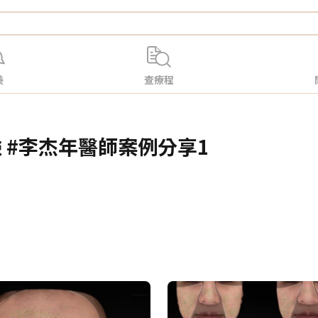
美
查療程
臉 #李杰年醫師案例分享1