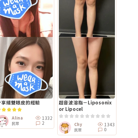
分享縫雙眼皮的經驗
超音波溶脂－Liposonix
or Lipocel
1332
Alina
2
民眾
1343
Chy
0
民眾