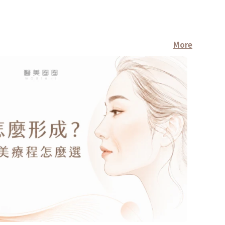
More
醫師