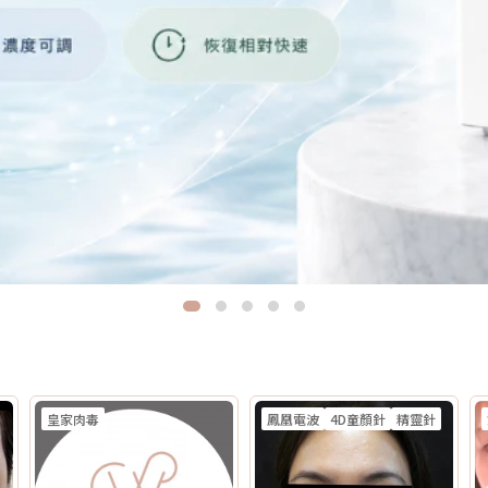
皇家肉毒
鳳凰電波
4D童顏針
精靈針