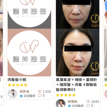
E
肉毒瘦小臉
鳳凰電波＋埋線＋童顏針
＋玻尿酸＋肉毒 #鄭雅瑜
醫師案例03
1359
胡季倫
0
認證醫師
76
2685
鄭雅瑜
6
認證醫師