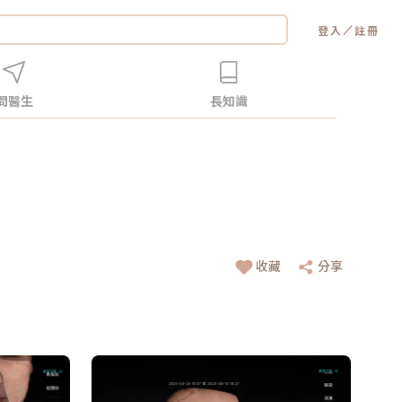
／
登入
註冊
問醫生
長知識
收藏
分享