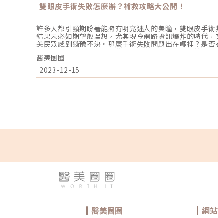
雙眼皮手術失敗怎麼辦？補救攻略大公開！
許多人都引頸期盼著能擁有明亮迷人的美瞳，雙眼皮手術
結果未必如期望般理想，尤其現今網路資訊爆炸的時代，
美民眾感到猶豫不決。那麼手術失敗問題出在哪裡？是否
著小編一起探討手術失敗的原因，以及術後未做好的護理
醫美圈圈
享當不幸遇到雙眼皮手術失敗時，應該如何採取補救措施
因• 雙眼皮不對稱在康復期間雙眼皮因腫脹的狀態，會
2023-12-15
在腫脹減緩後得到解決，但仍有部分患者會感到不對稱。
天就存在差異，而且並不是每個人都呈現完美對稱。即便
到對稱，但最終還是會呈現些微差異。• 過多的雙眼皮
縫合過程有關，由於縫合時未能完整固定縫線或形成沾黏
線。為了預防此情況發生，醫師在手術中完整縫合成為非
而消失縫線鬆落是手術失敗其中之一，主要是手術過程縫
落，造成雙眼皮無法形成並出現鬆落垂落的現象。建議手
口，以降低縫線鬆落的風險。• 雙眼皮過寬或過於狹窄
皮褶痕，但還是有機會發生褶痕研判失誤的風險，使雙眼
誤情形發生，應在術前充分溝通，尋找臨床經驗豐富的醫
通常發生這種情況可能是眼頭或是眼尾的脂肪太多，以及
取掉過多的脂肪來解決。忽視傷口護理，可能引發的術後
天，傷口容易會有滲血或是出現組織液的情況，因此適時
實清潔，會引起細菌繁殖導致傷口感染，造成其他嚴重的
體質不一樣，相對術後也會有不同程度上的疤痕，大多數
於容易有疤痕體質的患者，醫師會開立抗疤痕藥物，以預
指示用藥物，並且細心照護傷口，以降低疤痕產生的風險
心的是激烈運動和不規律的生活作息，這些因素都往往影
醫美圈圈
網站
狀況也將提升手術失敗的風險。若要進行第二次手術的難