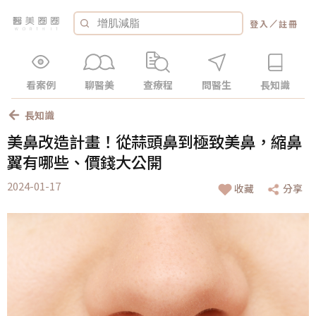
／
登入
註冊
看案例
聊醫美
查療程
問醫生
長知識
長知識
美鼻改造計畫！從蒜頭鼻到極致美鼻，縮鼻
翼有哪些、價錢大公開
2024-01-17
收藏
分享