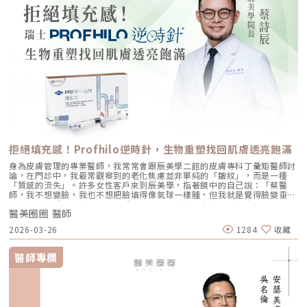
heart.com/case_fbIG追起來｜https://follow-
heart.com/case_igWeChat ID｜Dr_followheart
拒絕填充感！Profhilo逆時針，生物重塑找回肌膚透亮飽滿
身為皮膚管理的專業醫師，我常常會跟辰美學二館的皮膚專科丁彙矩醫師討
論，在門診中，我最常觀察到的老化焦慮並非單純的「皺紋」，而是一種
「質感的流失」。許多女性客戶來到辰美學，指著鏡中的自己說：「蔡醫
師，我不想變臉，我也不想把臉填得像氣球一樣腫，但我就是覺得臉變垂
了、乾了，看起來很累。」這種「累感」，往往來自於肌膚真皮層結構的崩
醫美圈圈 醫師
解。過去我們習慣用玻尿酸去「填補」凹陷，或是用電音波去「緊緻」皮
表，但在這兩者之間，其實存在著一個關鍵的空白區：生物重塑（Bio-
2026-03-26
1284
收藏
Remodeling）。這就是為什麼我對 Profhilo 逆時針（俗稱：璞菲洛）情
有獨鍾的原因。一、 重新定義抗老：為什麼妳需要的是「重塑」而非「填
充」？在深入了解 Profhilo逆時針 之前，我們必須先釐清肌膚老化的本
醫師專欄
質。肌膚的年輕度由真皮層的三大支柱決定：水份、膠原蛋白
（Collagen）以及彈力蛋白（Elastin）。多數人對膠原蛋白耳熟能詳，它
就像建築物的「鋼筋水泥」，負責撐起皮膚的厚度與體積；然而，讓肌膚在
做表情後能迅速回彈、維持組織張力的關鍵，其實是彈力蛋白。彈力蛋白就
像支撐鋼筋的「橡皮筋」，不幸的是，人體在青春期過後，彈力蛋白的合成