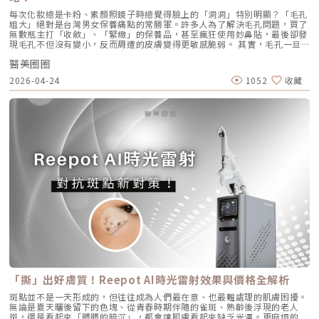
有效降低傳統填充物可能帶來的異物感，也更貼近肌膚自然老化的邏輯。此
器與探頭 QR Code，確保非水貨或非法翻新探頭。 選擇認證醫師：音波拉
收，進而產生熱能。這些熱能會破壞過度活躍的皮脂腺細胞，變得萎縮、分
外，Profhilo 完美契合了當前醫美市場「微侵入式」與「預防型保養」的
每次化妝總是卡粉、素顏照鏡子時總覺得臉上的「洞洞」特別明顯？「毛孔
提需要精準的解剖學知識，只有受過原廠培訓的醫師，才能在「安全邊界
泌量大幅下降。當沒有過多的油脂，毛孔就不易堵塞，痤瘡桿菌也失去了生
趨勢。它填補了日常保養品與侵入式手術之間的空缺，不需像肉毒桿菌那樣
粗大」絕對是台灣男女保養痛點的常勝軍。許多人為了解決毛孔問題，買了
內」將能量發揮到極致。六、 結語：愛美，是為了成就更好的自己我常
存的養分，痘痘自然就失去了生長的溫床。2. AviCool™ 藍寶石冷卻系統：
限制表情，也不需要像手術拉皮那樣漫長的恢復期。對於生活忙碌、注重效
無數瓶主打「收斂」、「緊緻」的保養品，甚至瘋狂使用妙鼻貼，最後卻發
說，醫美的意義不在於把妳變成另外一個人，而在於「找回最巔峰狀態的
保護表皮，大幅提升舒適度既然要用熱能破壞深層的皮脂腺，表皮會不會被
率的現代人來說，這讓它更容易被接受，成為許多人延緩老化、提升膚質的
現毛孔不但沒有變小，反而周遭的皮膚變得更敏感脆弱。 其實，毛孔一旦
妳」。看著客人在治療後，重新對鏡子裡的自己露出自信的微笑，那是我身
燙傷？這正是 AviClear 的另一項核心專利。機器配備了專屬的 AviCool™
首選。臨床案例分享以下為原廠提供的實際案例，透過Profhilo逆時針療
被撐大，就像是被撐鬆的橡皮筋，光靠日常塗抹保養品是很難「完全逆轉」
為醫師最大的成就感。我會運用 Ultherapy Prime 美國音波第二代的精準
藍寶石接觸式冷卻系統。在雷射擊發前、擊發中與擊發後，冷卻系統會持續
程，觀察治療前後肌膚狀態的變化，供大家參考了解療程效果。璞菲洛
醫美圈圈
的。想要有效改善毛孔粗大，我們必須先搞懂你的毛孔是哪一種「型」，才
技術，結合我對面部結構的美感理解，悉心守護妳每一寸肌膚的張力。如果
將表皮溫度維持在安全的低溫狀態。這不僅能防止表皮熱傷害、避免術後反
Profhilo常見Q&AQ1：PROFHILO和水光療程有什麼差別？ 水光著重在肌
能對症下藥！這篇文章將帶你從日常保養到專業醫美療程，全面拯救毛孔粗
您也對輪廓的流失感到焦慮，或者正猶豫哪種療程最適合自己，歡迎預約來
黑，更大幅降低了療程中的痛感，讓患者在不需要敷麻藥的情況下（視個人
2026-04-24
1052
收藏
膚表層補水，讓皮膚變得水嫩透亮；而PROFHILO作用層次更深，不只補
大的終極對策。為什麼我的毛孔會變大？揭開毛孔粗大的 6大元兇在探討怎
診間，讓我們在一個放鬆、透明的環境下，一起討論出最適合您的減齡計
耐受度而定），也能順利完成治療。AviClear 戰痘雷射 vs. 藍雷射與傳統療
水，還能活化膠原蛋白、彈力蛋白等細胞修復，提升整體彈性與緊緻度。它
麼解決之前，我們得先抓出讓毛孔變大的罪魁禍首。毛孔粗大絕對不是單一
畫。
法：抗痘金大PK過去我們面對嚴重的青春痘，「吞口服A酸」幾乎是唯一的
的特點是透過穩定擴散來刺激肌膚自我修復，不靠刺激或破壞，適合想全面
原因造成的，通常是以下幾個因素交織而成的結果：1. 【油脂型毛孔】：中
終極解方。然而，隨著光電科技的突破，現代的醫美抗痘已經邁入了「精準
改善膚況的人。Q2：可以和電波、音波等療程搭配嗎？ 可與電波、音波等
東油田的擴建工程毛孔是皮脂排出的主要通道。當你的皮脂腺天生比較發
破壞皮脂腺」的新紀元。目前市面上討論度最高的兩大抗痘黑科技，分別是
療程搭配使用，建議間隔約兩週，具體施打順序與時間需由醫師評估。電
達，或是受到氣溫升高、荷爾蒙波動、常吃高油高糖食物影響，導致出油量
AviClear 戰痘雷射與 CAPRI 藍雷射。雖然兩者都主打不吃藥、從根源控
波、音波術後可加速肌膚修復並延長效果，但需等皮膚完全降溫後再進行
大增時，通道就會被迫「擴建」來排出這些大量油脂。2. 【角質型毛孔】：
油，但在波長與作用機制上卻有著根本的差異。我們該如何選擇？它們與傳
Profhilo療程。施打前請務必諮詢醫師，遵從專業建議安排療程。Q3：璞
通道堵塞引發的連鎖反應健康的肌膚會自然代謝老廢角質，但如果代謝異
統的口服A酸又有什麼不同？以下為您全面解析。頂尖對決：AviClear 戰痘
菲洛每年需要打幾次？ 一個完整療程通常包含三次施打，前兩次相隔約一
常，這些廢棄角質就會和皮脂、空氣中的髒污混合在一起，死死地堵塞在毛
雷射 vs. CAPRI 藍雷射這兩款都是目前熱門的無藥物抗痘雷射，雖然目標一
個月，第三次則可在四到六個月後進行。視個人膚況與需求，也可安排後續
孔開口。久而久之，毛孔就像被塞了軟木塞一樣，被越撐越大。3. 【老化型
致，但「作戰策略」卻截然不同：1. AviClear 戰痘雷射（1726nm）：專
加強療程，以延續效果。Q4：頸紋、手部老化也能打嗎？ 可以。Profhilo
毛孔】：膠原蛋白流失的初老警報真皮層中的「膠原蛋白」和「彈力蛋白」
注皮脂腺的「源頭阻斷」作用原理：搭載專利 1726nm 波長，具備極高的
在頸部與手背同樣有良好表現，能改善乾紋與鬆弛，是全方位肌膚重建療
就像是撐起毛孔的堅固地基。隨著年齡增長，或是長期不防曬導致的「光老
「油脂專一性」，能穿透皮膚精準鎖定並加熱肥大的皮脂腺，使其萎縮。核
程。Q5：是否適合所有膚質？ 大多數人皆可接受，但孕婦、哺乳中女性與
化」，地基流失、失去支撐力，毛孔邊緣的肌膚就會順著地心引力往下垂。
心強項：直接從源頭切斷出油量並破壞痘痘的生長環境，主打極長效的抗痘
對玻尿酸過敏者不建議施打。Q6：哪些人適合做Profhilo？需要幾歲才能
4. 【缺水型毛孔】：肌膚乾旱造成的表面危機這點常被許多人忽略！當角質
與控油效果，非常適合追求長期穩定膚況、不想依賴藥物的人。2. CAPRI
做？Profhilo適合有初期老化、乾燥或鬆弛困擾的人，通常建議從30歲以後
層極度缺水時，毛孔周圍的表皮細胞會像失去水分的蘋果一樣乾癟、萎縮，
藍雷射（1450nm + 450nm）：控油＋殺菌的「雙效複合」作用原理：結
就可以評估施作。特別推薦給希望改善膚況，又不想讓五官改變或產生膨脹
無法飽滿排列。在細胞與細胞之間的縫隙變大之下，視覺上毛孔就顯得非常
合 1450nm 的熱能來縮減皮脂腺（控油），同時搭配 450nm 藍光直接消
感的人。Q7：施打Profhilo會很痛嗎？會不會腫？需要修復期嗎？療程過
明顯。5. 【疤痕型毛孔】：手癢硬擠留下的歷史遺跡嚴格來說這已經是「痘
滅表皮的痤瘡桿菌（殺菌）。核心強項：雙管齊下，對於臉上正在急性發
程簡單快速，使用極細針在臉部五個特定位點注射，疼痛感輕微。少數人會
疤」的範疇。過去長了嚴重的發炎性青春痘，或是手癢過度暴力擠壓，導致
炎、紅腫的痘痘，具有極佳的立即退紅與消炎效果，適合需要快速壓制大面
有暫時性紅腫或小腫塊，通常幾小時內可自然消退，不會影響日常活動。
真皮層組織嚴重受損。在傷口修復的過程中產生了纖維化拉扯，最終形成不
積發炎的患者。3. 傳統終極武器：口服A酸（Isotretinoin）作用原理：屬
Q8：Profhilo成分天然嗎？會不會引起過敏？Profhilo採用高純度、非動
可逆的凹洞。6. 【蟎蟲型毛孔】：隱形的微小房客在作怪我們的臉上本來就
於全身性的系統性治療。它能全面抑制皮脂腺分泌、使皮脂腺萎縮，同時促
物來源的玻尿酸，不含常見交聯劑成分，安全性高，過敏反應發生機率非常
有共生的「蠕形蟎蟲」，但當免疫力下降、皮脂分泌失衡，或是過度清潔破
進毛囊正常角化，並大幅減少發炎反應與痤瘡桿菌增生。核心強項：能夠一
「撕」出好膚質！Reepot AI時光雷射效果與價格全解析
低，並獲得歐盟CE安全認證。Profhilo璞菲洛是突破傳統玻尿酸觀念的療
壞皮脂膜時，蟎蟲就會大量異常繁殖。牠們會啃食皮脂、進出毛囊，蟲體的
次打擊痘痘的四大成因，對於嚴重型、結節囊腫型痘痘，或是對其他治療
程，不以填充為主，而是提升肌膚自癒力與膚質的「逆時針保養」新選擇。
排泄物與屍體會引發毛囊發炎，進而把毛孔撐大。如何從日常居家保養穩住
斑點並不是一天形成的，但往往成為人們最在意、也最難處理的肌膚困擾。
（包含抗生素、外用藥膏）無效的頑固型痘痘，具有極高的治癒率與長效
如果你渴望不影響生活的微創保養，並希望從根本改善膚質，Profhilo 絕
毛孔不失控？雖然保養品無法讓已經擴大的毛孔完全「縮回」，但正確的居
無論是夏天曬後留下的色塊、從青春時期伴隨的雀斑、熟齡後浮現的老人
性。需注意事項：伴隨較明顯的副作用，最常見包含嘴唇乾裂、皮膚乾燥脫
對值得你列入考量。在選擇療程前，務必諮詢專業醫師，評估自身膚況與適
家保養，能幫助控制毛孔不再進一步擴張，並改善整體膚質的平滑度。1. 溫
斑，還是看起來「髒髒的暗沉」，都會讓肌膚看起來缺乏光澤。更麻煩的
皮、眼睛乾澀等。此外，孕婦絕對禁用（具致畸胎性），療程期間需配合醫