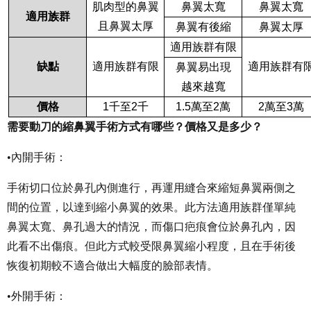
肌肉型的鼻翼
鼻翼太寬
鼻翼太寬
適用族群
且鼻翼太厚
鼻翼有後縮
鼻翼太厚
適用族群有限
缺點
適用族群有限
適用族群有
鼻翼易出現
越來越寬
價格
1
千至2千
1.5
萬至2萬
2
萬至3萬
需要動刀的縮鼻翼手術方式有哪些？價格又是多少？
•內開手術：
手術切口位於鼻孔內側進行，再運用縫合來縮短鼻翼兩側之
間的位置，以達到縮小鼻翼的效果。此方法適用族群僅單純
鼻翼太寬、鼻孔過大的情況，而傷口疤痕會位於鼻孔內，因
此看不出傷痕。但此方式較受限鼻翼縮小程度，且在手術後
恢復初期較不適合做出大幅度的臉部表情。
•外開手術：