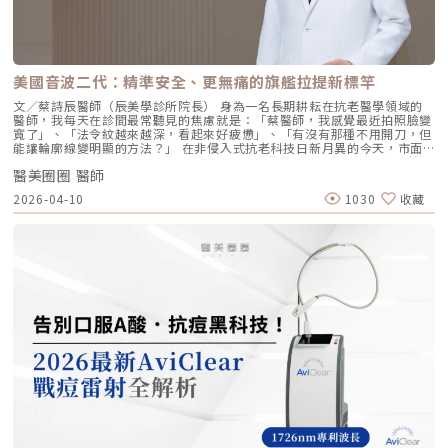
的效果：告別「饅化臉」璞菲洛的質地較輕盈、流動性高，主要作用提升肌
唇周紋，若使用傳統填充物，常會因為增加了體積而讓表情變得僵硬。
膚本身的飽滿度與光澤，而不是增加額外體積。因此，能帶來自然、柔和的
Profhilo 透過液態拉皮的原理，在不改變五官比例的前提下，誘導唇周肌
改善效果，避免了傳統填充劑可能導致的僵硬或「饅化」現象，讓你看起來
膚新生彈力蛋白，從底層「軟化」細小紋路，讓整個人看起來更加柔和、自
就像是膚況變好了，而不是動了手腳。4. 獨創 BAP 五點注射技術：療程更
然。六、 蔡醫師的診間建議：如何規劃妳的「逆時針」計畫？在辰美學，
舒適、更快速採用獨家的 BAP (Bio Aesthetic Points) 五點注射技術。醫師
我們追求的是「長效且細膩」的美，而非瞬間的煙火式改變。針對初次接觸
只需在臉部兩側各選擇五個精準的生物美學點進行注射，就能讓玻尿酸均勻
Profhilo 逆時針 的客戶，我通常會建議以「週期性重塑」的方式來規劃妳
美國音波二代：精準安全、更無痛的旗艦拉提新標竿
擴散至全臉。這大大減少了注射的針數和疼痛感，也降低了術後瘀青和腫脹
的專屬美學地圖：1. 基礎療程：建議至少進行 2 至 3 次為了達到最佳的彈
的機率，讓療程更加舒適、快速。5. 高濃度、不含交聯劑：安全性高、低發
力蛋白新生與肌底環境優化，單次施打僅是啟動信號，完整的重塑需要時間
文／蔡詩辰醫師（辰美學診所院長） 身為一名長期耕耘在抗老醫學領域的
炎風險以高濃度玻尿酸為主要成分，且製程中不使用任何化學交聯劑，能有
堆疊： 啟動期（第 1 次與第 2 次）： 建議間隔 1 個月施打。這兩次密集的
醫師，我每天在診間最常聽見的焦慮就是：「蔡醫師，我感覺最近拍照臉變
效降低注射後的發炎反應與過敏風險。同時，也經過多項國際認證，確保了
治療能確保高濃度玻尿酸在真皮層內建立穩固的擴散網絡，全面活化纖維母
寬了」、「法令紋越來越深，看起來好疲憊」、「有沒有那種不用開刀，但
產品的純淨與安全性。逆時針（Profhilo） vs. 傳統玻尿酸比較 療程名稱
細胞。 強化期（第 2 次與第 3 次）： 建議間隔3到6個月進行第三次施打。
能讓輪廓線變明顯的方法？」 在非侵入式抗老科技日新月異的今天，市面
逆時針 (Profhilo) 傳統玻尿酸填充劑 主要功能 「生物重塑」(Bio-
這是一個關鍵的鞏固點，能延續細胞的再生信號，讓拉皮效果更具層次感。
上的音波儀器琳瑯滿目。但每當病患詢問我最信任哪一台儀器時，我的首選
remodeling)， 刺激膠原蛋白和彈力蛋白再生，從根本改善膚質 「填充」
維持期： 經過這 3 次完整的週期療程後，肌膚的緊緻度與細緻質感通常可
醫美圈圈 醫師
始終是 Ultherapy 美國音波。而在 2026 年的現在，隨著 Ultherapy
和「支撐」， 用於填補凹陷、雕塑輪廓 成分組成 專利技術結合高低分子玻
以維持九個月左右的時間。2.術後照護：輕盈無負擔的修復由於 Profhilo
Prime（美音二代） 的問世，醫美界正式進入了「精準醫療」的新紀元。這
2026-04-10
1030
收藏
尿酸， 64mg/2ml 高濃度，無交聯劑 玻尿酸會添加交聯劑，以增加黏度和
是極高純度的玻尿酸且不含化學交聯劑，術後反應極輕。只需在 24 小時內
篇文章，我將以專業醫師的角度，深度拆解為什麼美音二代會成為我臨床治
支撐力， 能維持體積不被快速分解 作用機制 注射後會均勻擴散至皮膚深
避免劇烈運動與高溫環境（如溫泉、蒸氣室、高溫瑜伽），其餘日常生活、
療的核心，以及它如何重新定義抗老的黃金標準。一、 為什麼「看得到」
層， 像「液態電波」一樣，透過非發炎機制喚醒細胞自我修復 注射後會停
上妝均不受影響，非常適合行程滿檔的都會女性。結語：美，是找回妳原本
才是真安全？DeepSEE® 即時影像導引的革命在進行音波拉提治療時，我常
留在特定部位， 透過體積來填補或塑形 效果呈現 效果是漸進且全面的，讓
的自然光采抗老不應該是「加法」，而是「還原」。Profhilo 逆時針的哲
跟病患分享一個觀念：音波拉提不是「能量越強越好」，而是「能量要打在
肌膚變得更緊緻、 有彈性、有光澤，視覺上更自然 效果是立即且局部的，
學與辰美學的理念不謀而合：我們不希望客戶變得不像自己，我們希望妳在
對的地方」。每個人的皮膚厚度、皮下脂肪分布、筋膜層（SMAS）的深
能看到凹陷處被填平、 輪廓變得立體 適用對象 適合想改善肌膚鬆弛、細
未來的日子裡，依然保有那份緊緻、透亮的彈力美感。妳不需要厚重的粉底
度，甚至是神經血管的走勢都完全不同。即便是在同一個人的臉上，左側與
紋、膚質乾燥、 彈性下降，追求自然效果的人 適合想填補淚溝、法令紋、
來遮蓋疲態，因為最美的底妝，就是妳健康的真皮層。如果妳也想體驗這種
右側的組織密度也存在差異。傳統的音波療程多半屬於「盲打」，醫師只能
豐頰、豐下巴或鼻子，追求局部立體效果的人 維持時間 約6 ~ 12個月 （需
「由內而外」的重塑感，歡迎來到辰美學，讓我們為妳量身定制專屬的逆齡
憑藉經驗去推測深度，這就像是在迷霧中航行，風險與不穩定性自然較高。
視個人體質、代謝與保養習慣而異） 約6～18個月 （因品牌、分子大小及
處方箋。「詳細內容請詳見辰美學官網」
1.1 精準醫療的「透視眼」最新的Ultherapy Prime 美國音波二代搭載了升
個人體質而異） 值得一提的是，它不像音波拉提需要靠機器操作、產生熱
級版 DeepSEE® 即時影像技術。在施打的每一條能量時，我都能透過 2X 高
能導致術後紅腫，也不會像玻尿酸填充容易造成過度膨脹的人工感，而是像
清螢幕清晰地看見病患當下的組織層級。這意味著： 避開神經與骨頭：大
「智慧型保養」，漸進式修復你的肌膚底層架構。哪些人適合做璞菲洛？
幅降低因能量落點錯誤導致的劇痛或副作用。 精準鎖定 SMAS 筋膜層：確
Profhilo不僅適合輕熟女族群，也非常適合希望改善整體膚況、延緩老化的
保每一發熱凝結點都精確落在支撐輪廓的關鍵地基上。 即時監控探頭貼合
人。尤其推薦給以下族群： 面臨初老症狀者： 臉部、頸部或手部出現細
度：防止因貼合不全導致的表皮燙傷。二、 三種鬆弛型態：妳需要的是
紋、輕微鬆弛，以及肌膚彈性下降、缺乏緊實感的人。 膚質困擾者： 肌膚
「拉提」還是「緊緻」？很多客人到診間會直接說：「我要打音波。」但我
乾燥、毛孔粗大、膚色不均或膚質粗糙，希望透過深層保濕來全面提升膚況
通常會先進行細緻的觸診與影像觀察，因為「鬆弛」其實分為不同層次。如
的人。 追求自然效果者： 不希望外觀有大幅度改變，只想透過自然、漸進
果診斷錯誤，治療效果就會大打折扣。我將臉部老化歸納為三種主要型態，
的方式讓自己看起來更年輕、更有氣色。 對其他療程敏感者： 曾對雷射、
並給予不同的客製化建議：2.1 筋膜鬆弛型（結構下垂）這是最適合美國音