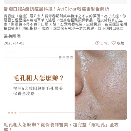
能量儀器等療程反應較大，或希望尋找一種低風險、低修復期的保養方式。
波二代的族群。表現為下顎線模糊、嘴角下垂（木偶紋）、整體輪廓往下
這項療程也特別受到熟齡上班族歡迎，因為療程快、不影響日常作息，對於
墜。這類問題的根源在於 SMAS 筋膜層失去張力，需要透過美音二代深達
告別口服A酸抗痘黑科技！AviClear戰痘雷射全解析
忙碌但仍想維持好氣色的族群非常友善。璞菲洛療程建議與效果說明璞菲洛
4.5mm 的聚焦能量，從地基進行「拉提」。2.2 表皮鬆弛型（膚質鬆軟）
建議以三次療程為一完整週期，前兩次治療間隔約30天，第三次則可延長至
如果妳覺得臉部皮膚軟爛、毛孔粗大、布滿細紋，這通常是真皮層膠原蛋白
青春痘（痤瘡）是許多人從青春期到成年後揮之不去的夢魘。為了抗痘，你
4至6個月後進行。必要時，醫師會根據患者肌膚老化程度，評估是否安排加
流失。此時我會建議以「無雙電波」或「鳳凰電波」為主，強化表層的「緊
是否也經歷過神農嚐百草的過程？從擦各種酸類保養品、看皮膚科拿抗生
強治療，以達到最佳效果。大部分患者在首次治療後約2至4週，能感受到肌
緻」，若能搭配美音二代 1.5mm 或 3.0mm 的探頭進行分層治療，效果會
素，到最後不得不吞下口服 A 酸，忍受嘴唇乾裂、皮膚脫屑，甚至還要定期
膚保濕度提升與質感柔嫩。完整療程結束後，肌膚彈性、細緻度與毛孔緊實
更全面。2.3 脂肪下移型（贅肉堆積）有些人老化表現是法令紋上方擠出一
抽血檢查肝功能指數。 難道，想要擁有乾淨平滑的肌膚，就必須付出這些
度明顯改善，效果可維持數月，期間因人而異，與個人膚質及保養習慣相
塊肉，或是出現明顯的雙下巴。這類族群除了筋膜拉提，還需要美音二代對
代價嗎？ 隨著醫學美容科技的進步，抗痘治療終於迎來了劃時代的突破。
關。針對肌膚老化較嚴重的患者，醫師會提供客製化療程方案，確保治療成
脂肪組織產生的微熱效應來進行收斂，收緊鬆贅組織，恢復線條的俐落感。
醫美圈圈
全球首款獲得美國 FDA 認證，專門針對「皮脂腺」進行治療的 AviClear 戰
效符合期待。為何完成完整療程後仍需定期補打？雖然Profhilo在第一年完
三、 關於痛感與效果：二代真的不一樣嗎？「醫師，聽說美國音波非常
痘雷射 正式問世。它主打不需依賴藥物、無嚴重副作用，透過專利
成三次療程後，可促進皮膚彈力蛋白的新生，但其成分會在體內逐漸代謝，
2026-04-01
1789
收藏
痛，是真的嗎？」這是許多客人心中的陰影。的確，第一代美國音波因其能
1726nm 波長雷射，從根源「關閉」過度活躍的皮脂腺。 這篇文章將帶你
約在施打後28天開始減少。儘管如此，Profhilo所啟動的生物刺激作用能持
量輸出極為強悍扎實，對某些痛感較敏感的客人來說確實是一大挑戰。但
全面深入了解 AviClear 戰痘雷射的作用原理、與傳統治療的差異、療程細
續約3個月左右。隨著時間流逝，皮膚的保濕度與細胞活化功能會逐漸降
Ultherapy Prime（美音二代）在 2026 年能被醫美圈推崇，關鍵就在於它
節以及真實的術後效果，幫助你評估這項抗痘黑科技是否適合自己。為什麼
低，肌膚質感可能回復至治療前的狀態。加上年齡增長與環境壓力，皮膚細
大幅優化了「舒適度」。3.1 減痛技術的優化美音二代優化了能量輸出的波
痘痘總是反覆發作？看懂萬惡之源「皮脂腺」在認識 AviClear 戰痘雷射之
胞活力下降，因此建議每3至4個月進行一次補打，持續激活肌膚，維持年輕
型與頻率，使熱能釋放更加穩定均勻。在臨床操作中，我發現客人的耐受度
前，我們必須先了解痘痘（痤瘡）究竟是怎麼形成。青春痘的生成機制主要
健康。一項針對40至65歲受試者的研究顯示，接受兩次Profhilo注射（間
顯著提升，不再需要像早期那樣「痛到想哭」。 見效時間：治療當下因組
包含四大關鍵： 皮脂分泌過盛：受到賀爾蒙、壓力、飲食或基因影響，皮
隔30天）後，在1個月與4個月的評估中，皮膚彈性與保濕度均有顯著提
織受熱收縮，會有 10-20% 的即時拉提感。真正的巔峰效果會在術後 2–3
脂腺製造出過多的油脂。 毛囊角化異常：老廢角質無法正常代謝，與油脂
升，且效果可維持至少4個月。受試者自我評估亦反映皺紋減少、肌膚更緊
個月，隨著膠原蛋白的大量新生，輪廓會日益清晰。 維持時間：在規律的
混合後堵塞毛孔，形成粉刺。 痤瘡桿菌增生：堵塞的無氧毛孔成為痤瘡桿
緻，印證持續治療的重要性。（參考來源：Sparavigna et al., 2022）璞
生活作息下，一次優良的治療效果可維持 12–18 個月。四、 蔡醫師的減齡
菌（C. acnes）的溫床，細菌大量繁殖。 發炎反應：細菌代謝物引發免疫
菲洛療程前後注意事項術前： 停止服用抗凝血藥物（如阿斯匹靈、維他命
處方箋：美音二代的精準佈點很多診所標榜「破千條」的音波，但我始終堅
反應，導致紅腫、化膿，形成嚴重的囊腫型或膿皰型痘痘。在這四個環節
E） 治療當天避免化妝、飲酒 保持作息規律，避免熬夜與重度壓力術後：
持：條數不是越多越好，精準度才是關鍵。過多的能量可能造成脂肪萎縮
中，「皮脂分泌過盛」是啟動後續一連串災難的開關。傳統的治療方式，如
24小時內避免按摩施打部位 三天內避免劇烈運動與三溫暖 一週內避免臉部
（臉凹），過少則無感。在辰美學，我會根據每一位客人的臉型厚薄、鬆弛
抗生素主要針對殺菌；外用酸類主要針對去角質。唯有口服 A 酸能夠有效抑
熱敷與刺激性護膚產品 建議加強保濕、防曬，幫助效果延長璞菲洛副作用
程度，規劃專屬的能量地圖。以下是 2026 年我常用的建議處方： 施作區
制皮脂腺分泌，這也是為什麼口服 A 酸過去被視為治療嚴重痘痘的終極武
與風險Profhilo屬於非交聯玻尿酸，不含化學交聯劑，生物相容性極佳，副
域 建議條數參考 蔡醫師臨床改善重點 全臉輪廓拉提 500 – 800 條 筋膜拉
器。然而，口服 A 酸伴隨著全身性的副作用。而 AviClear 戰痘雷射的誕
作用相對少。常見輕微反應包括： 注射處短暫腫脹、微紅 局部輕微瘀青
提改善法令紋 中下臉重點加強 300 – 500 條 筋膜拉提改善嘴邊肉 眼周與提
生，就是為了一次解決這個痛點：我們能不能在不吃藥的情況下，精準且長
（數日內可自行消退） 極少數人可能會有輕微搔癢或壓痛感，通常在數天
眉 100 – 200 條 改善眼尾下垂。 4.1 複合式療程的加乘效果如果想要達到
效地控制皮脂腺？什麼是 AviClear 戰痘雷射？解密 1726nm 的物理奇蹟
內緩解※ 選擇合法診所與原廠授權產品，是避免療程風險最關鍵的因素。
更好的「精緻度」，我常會建議在音波拉提後，搭配再生針（瑞德喜）進行
AviClear 戰痘雷射是一台利用特定波長光能來治療痤瘡的醫療儀器。它的核
為什麼 Profhilo 成為新一代醫美趨勢？隨著醫美觀念的演變，越來越多人
外輪廓的固定，或是以「混合式填充」補足流失的骨架支撐。這種「由內拉
心技術在於突破性的1726nm 波長雷射。1. 為什麼是 1726nm 波長？「專
追求自然、柔和的改善效果，不希望臉部看起來僵硬或過度膨脹。Profhilo
提、由外固定」的複合思維，才是現代抗老的趨勢。五、 2026 醫美行情與
吃油脂」的標靶治療在雷射醫學中，不同的波長會被不同的目標物（如黑色
與傳統填充型療程最大的不同，在於它獨特的「重建」式作用。Profhilo
避坑建議當妳搜尋「美國音波二代價格」時，會發現市場行情落差很大。身
素、血紅素、水分）吸收。1726nm 這個波長非常特殊，它在人體組織
並非單純地填補，而是將高濃度玻尿酸均勻分布於肌膚真皮層，從底層刺激
毛孔粗大怎麼辦？從保養到醫美，超完整「縮毛孔」全攻
為醫師，我必須提醒大家，費用背後包含的是原廠探頭成本、儀器維護、以
中，被皮脂（油脂）吸收的效率，大約是被水分吸收的 2 倍。當 AviClear
膠原蛋白與彈力蛋白新生，啟動肌膚的自我修復能力，讓效果柔和自然，能
及最重要的「醫師的技術與判讀經驗」。 認明原廠授權：施打前請掃描儀
略！
的雷射光束打入真皮層時，能量會精準地被富含油脂的「皮脂腺」大量吸