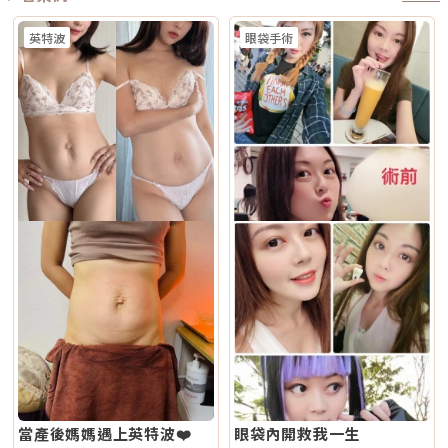
也是為什麼現在很多醫師會用「複合式療程」來做規劃。不是每個人都只需
群 輕中度鬆弛、膚質粗糙、 毛孔細紋 中度鬆弛、下顎線模糊、 輪廓下垂感
師共同評估。AI時光雷射常見問題FAQQ1：Reepot AI時光雷射和傳統除斑
@xat.0000195926.1nzhttps://page.line.me/xat.0000195926.1nz?
要一種療程，而是要看老化主要發生在哪一層，再決定適合電波、音波，還
冷卻技術 五階七段冷卻系統 分段噴灑冷媒 探頭 雅典娜探頭：臉部 宙斯探
雷射有什麼最大差別？Reepot 的能量作用以機械式震動為主，而非傳統以
openQrModal=true
是兩者搭配。電波音波可以一起打嗎？可以，但不是每個人都一定需要。電
頭：身體 愛神探頭：眼周 紫鑽探頭：臉/四肢 碧眼探頭：眼周 藍鑽探頭：
英特波
眼袋手術
熱破壞色素為核心的方式，因此對周邊組織較為溫和，修復期相對短。搭配
波和音波作用原理不同，所以在醫師評估下，兩者確實可以搭配。常見做法
臉/四肢 黃金探頭：身體 疼痛感 多數定位為較舒適型 但仍因人而異 感受通
AI 智慧影像分析與低溫保護，可讓能量更集中在斑點本身，減少熱擴散造成
是用音波處理深層輪廓拉提，再用電波改善皮膚緊緻與膚質鬆弛，讓效果更
常較明顯，但依能量、部位與個人耐受度不同 常見效果感受 膚質變細、臉
的紅腫或反黑風險。對於需要更加精準、可控的淺層色素改善者，是較新的
全面。不過，電音波不是「全部打越多越好」。發數、能量、施作順序、間
部較緊 光澤提升 輪廓變緊、線條感改善 適合重點 想變精緻、自然、保養型
治療選擇。Q2：一次療程能看到效果嗎？需要做幾次比較理想？淺層曬
隔時間，都需要依照個人臉部條件設計。如果臉部脂肪偏少、皮膚偏薄、曾
想加強緊緻、抗老、輪廓型 原理差異：單極、雙極到底是什麼？很多人看
斑、雀斑在單次治療後多半能看到初步變化；但深層或混合型色素通常需要
做過其他療程，或是近期剛打過針劑，更要讓醫師完整評估，避免過度治
到「單極」、「雙極」會覺得很難懂，其實可以用生活化的方式理解。單極
多次治療，效果會以「循序淡化」的方式呈現。實際次數與間隔仍須依個人
療。做電波音波前，要注意哪些事？第一，先判斷自己是哪一種老化問題在
電波：像是把熱能傳遞到較深、較廣的範圍，主要作用於較深層皮膚組織
膚況並由醫師評估調整。Q3：Reepot 是否有反黑風險？術後該注意什麼？
選電波或音波前，先不要急著問「哪個比較好」，而是要先看自己的老化問
（以真皮層為主），常被用於緊緻與支撐感相關需求。鳳凰電波即屬於單極
任何除斑型雷射都可能有反黑風險，但 Reepot 因熱傷害較低、加上冷卻系
題屬於哪一種。臉部老化常見可分成四大類：組織鬆弛下垂、結構性凹陷、
射頻應用。雙極電波：則是將能量集中在兩個電極之間，作用範圍相對較
統保護，發生率較低。術後的關鍵在於防曬和保濕，尤其治療後一週避免曝
皺紋形成、膚質老化。電波和音波主要處理的是「鬆弛與下垂」這一類問
淺，較常被用於膚質細緻、表層改善等需求。無雙電波的特色，在於將單極
曬、蒸氣、刺激性保養品。若依照術後指示照護，能大幅降低色素反應的機
題。電波偏向改善皮膚鬆弛、細紋與緊緻度；音波偏向改善輪廓下垂、嘴邊
與雙極兩種模式結合於同一療程設計中。根據官方資料，DENSITY 可透過
會。Q4：敏感肌或薄皮膚適合做 Reepot 嗎？Reepot 的能量模式相對溫
肉與下顎線模糊。但如果是太陽穴凹陷、淚溝、臉頰凹陷這類結構性凹陷，
不同射頻模式，將能量分別作用於深層與淺層皮膚。因此，兩者並不是「誰
和，加上冷卻保護，對敏感肌而言較為友善。但敏感肌的特性是屏障本身不
或是斑點、色素沉澱這類膚質問題，單靠電波或音波不一定能解決，需要搭
比較高級」，而是設計邏輯不同。若主要需求為輪廓拉提與緊緻，單極射頻
穩定，因此治療前仍需要專業檢視膚況，若正處於發炎、乾裂或紅敏期，建
配其他療程評估。第二，不要只看價格，更要看療程規劃是否合理電波音波
為主的療程通常較符合需求；若希望同時兼顧膚質細緻與輕度緊緻，複合式
議先穩定皮膚後再安排療程。Q5：做 Reepot 之後多久可以搭配其他醫美
的價格會受到儀器種類、探頭、發數、施作部位、能量設定與診所規劃影
電波療程則可能更具彈性。效果差異：拉提感、緊緻感、膚質感不一樣1. 拉
療程？治療後皮膚需要時間恢復，因此若要搭配保濕導入、水光等溫和療
響。價格便宜不一定不好，但如果只用價格做決定，很容易忽略真正重要的
提感如果你的主要困擾是「臉部鬆弛」、「下顎線不清楚」或「嘴邊肉變明
程，通常約 2～3 週即可視膚況安排；若是皮秒、飛梭、強效換膚或注射等
事：這療程到底有沒有符合你的臉部狀況？同樣是音波，有人需要加強下顎
顯」，鳳凰電波通常是較常被討論的選項之一。其應用多與輪廓緊緻與鬆弛
刺激性較高的項目，建議至少間隔 4 週再評估。適當的間隔能降低反黑與過
線，有人需要處理嘴邊肉；同樣是電波，有人重點在眼周細紋，有人重點在
改善相關，常見於臉部、眼周與身體的緊緻與平滑需求。2. 膚質感如果你的
度刺激的風險，也讓後續療程效果更穩定。Q6：Reepot 的療程費用大約是
臉頰鬆弛。規劃不同，效果自然也會不同。所以選療程時，不只要問「多少
問題不是明顯鬆弛，而是「皮膚看起來粗」、「毛孔明顯」、「妝感不服
多少？Reepot 的價格會依照治療部位、所需的能量深度、是否搭配其他療
錢」，也要問清楚：使用什麼儀器？施作哪些部位？大約發數或治療範圍怎
貼」或整體氣色較疲累，無雙電波的複合式能量設計相對較符合這類需求。
程以及整體規劃次數而有所差異。一般費用多落在一萬至三萬多元之間，但
麼規劃？為什麼我的狀況適合這個療程？第三，確認儀器來源、探頭耗材與
除了緊緻效果外，也常被用於膚質細緻與整體質感提升，因此常被市場定位
實際金額仍需依個人斑點狀況與療程組合評估後才能確認。建議先安排諮
施作人員電波音波屬於能量型醫美療程，安全性和儀器來源、探頭耗材、操
為入門型抗老或精緻型電波療程。3. 自然度兩者都屬於非侵入式療程，因此
詢，由專業醫療人員確認膚況後提供最適合的治療方案與費用。Q7：
作經驗都有關。建議選擇前可以確認是否為合法原廠認證儀器、是否使用原
通常不會像手術或填充療程一樣產生立即的結構性改變，效果多半呈現為漸
Reepot 術後的人工皮需要貼多久？Reepot 治療後會在局部覆蓋人工皮，
廠探頭或合規耗材，以及是否由合格專業醫療人員評估與操作。另外，醫師
進式、自然型。常見的效果訴求差異在於：鳳凰電波多偏向輪廓線條與緊緻
主要是保護剛治療的肌膚並協助屏障修復。人工皮不建議自行撕除，多數人
的臉部解剖概念與美感判斷也很重要。因為電波音波不是「能量越強越
感的提升；無雙電波則較偏向整體膚質細緻、緊實與光澤感的改善。哪一種
會在約兩週左右回診時，由醫療人員視膚況協助取下。人工皮脫落後，治療
好」，而是要看你的皮膚厚度、脂肪量、鬆弛程度、臉型比例去調整。過度
比較痛？無雙電波真的比較不痛嗎？疼痛感是很多人選療程時最在意的問
部位的色素也會在這段期間逐漸代謝、變淡。斑點帶來的影響，往往不只是
治療不一定更漂亮，反而可能不自然或效果不如預期。第四，效果需要時
題。以療程設計來看，鳳凰電波因為以單極射頻為主，能量感通常會比較明
外觀變化，更讓人感到氣色黯淡、不如以往。隨著醫美技術不斷推陳出新，
間，不要用術後當天判斷成敗電波和音波都是透過熱能刺激膠原蛋白反應，
顯。部分人會形容為熱、刺、酸、脹，尤其在骨感較明顯或皮膚較薄的位
Reepot AI 時光雷射為色素治療帶來更精準、可控的方式，讓除斑不再停留
不是做完當天就完成全部效果。部分人術後會先感覺皮膚變緊、輪廓比較
置，感受可能更強。無雙電波則因為設計上有SAC智能冷卻系統與RIC即時
在效果難預測的時代。期望這篇文章能幫助你清楚掌握除斑方向與選擇，在
當產後媽媽遇上英特波❤️
眼袋內開救我一生
順，但真正的膠原蛋白新生與重組，通常需要數週到數月慢慢發生。所以做
阻抗偵測補償系統等設計，因此為舒適度較高的電波療程。但這裡要講清
規劃療程時，也建議由專業醫師根據膚況量身評估，找到最適合、安全的改