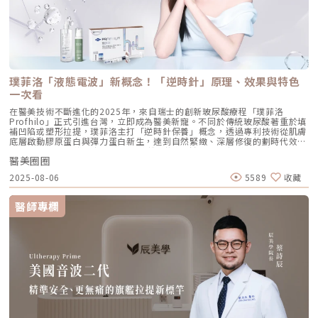
管、精準對準臉部支撐結構的黃金位置： [1] 顴骨高點： 位於顴骨最突出的
地方，需離眼睛外側至少 2 公分。能像掛鉤一樣，為中臉提供向上向外的支
撐力。 [2] 鼻翼與瞳孔垂直線交界： 在鼻翼與耳廓之間畫出水平線，再從瞳
孔中線畫垂直線，兩線交交叉處作為注射點。能有效改善法令紋，飽滿面中
部。 [3] 耳廓下前緣： 位於耳廓下緣的前方約 1 公分處。是收緊臉部外側
輪廓、強化下頷線條的關鍵。 [4] 下頷嘴角交界： 在下巴中軸線的三分之一
處畫垂直線，再向唇角方向移動 1.5 公分。可以修飾木偶紋，改善嘴角下
垂。 [5] 下顎角前緣： 位於下顎角前側約 1 公分處。幫助拉緊腮幫子多餘
璞菲洛「液態電波」新概念！「逆時針」原理、效果與特色
的鬆弛組織，讓下顎線條清晰。五、 哪些部位最適合 Profhilo 逆時針？
Profhilo 逆時針之所以能成為抗老界的寵兒，不僅是因為它的成分純淨，
一次看
更因為它解決了傳統醫美難以觸及的「盲區」。它不靠體積填充，而是透過
在醫美技術不斷進化的2025年，來自瑞士的創新玻尿酸療程「璞菲洛
「液態拉皮」的概念，從根本提升肌膚彈性。以下四個部位是我在臨床運用
Profhilo」正式引進台灣，立即成為醫美新寵。不同於傳統玻尿酸著重於填
中最推薦的：1. 臉部液態拉皮：BAP 五點精準誘導這是 Profhilo 的核心應
補凹陷或塑形拉提，璞菲洛主打「逆時針保養」概念，透過專利技術從肌膚
用。與傳統玻尿酸增加臉部「厚重感」或「體積支撐」的邏輯完全不同，
底層啟動膠原蛋白與彈力蛋白新生，達到自然緊緻、深層修復的劃時代效
Profhilo 本質上是液態拉皮。我們採用國際標準的 BAP（Bio Aesthetic
果。 Profhilo更邀請郭台銘夫人曾馨瑩擔任形象大使，迅速成為市場焦
Points）五點注射法，這五個點是避開重要血管、精準將玻尿酸導入真皮層
醫美圈圈
點。我們將帶你全面認識這項創新療程，從作用原理、五大特色到適合對象
的黃金位置： 顴骨高點：啟動中臉肌膚的生物重塑，優化張力。 鼻翼瞳孔
與常見問題，一次搞懂「逆時針玻尿酸」的魅力！ 璞菲洛Profhilo是什
交界：透過提升肌膚彈力，自然弱化法令紋的視覺感。 耳廓下前緣：強化
2025-08-06
5589
收藏
麼？ 璞菲洛是一項注射型玻尿酸產品，由瑞士IBSA研發，正式名稱為「高
臉部外側緊緻度，讓輪廓不再鬆垮。 下頷嘴角交界：改善嘴角周圍的鬆
低分子玻尿酸皮下植入劑」，在台灣獲得衛福部核准，俗稱為「逆時針」。
弛，恢復皮膚原有的拉力。 下顎角前緣：誘導彈力蛋白新生，收緊下頷邊
與傳統玻尿酸不同，璞菲洛不以填補凹陷為目的，而是透過生物重塑（bio-
緣的曲線。這五個點位並非用來「填充凹陷」，而是作為信號啟動點，讓玻
醫師專欄
remodeling）方式，喚醒肌膚自身的修復機能，促進膠原蛋白和彈力蛋白
尿酸在皮下如水幕般擴散，誘導彈力蛋白大量新生，像是在皮下植入了一層
的生成，達到自然緊緻與改善膚質的效果。璞菲洛Profhilo的五大特色璞菲
隱形的「彈力網」，讓下顎線與中臉自然回歸緊緻狀態。2. 火雞頸與橫向頸
洛之所以能引發醫美界關注，主要在於它與傳統玻尿酸有著本質上的不同，
紋：修復彈力纖維的救星頸部皮膚極薄，且缺乏支撐結構，老化多半是因為
透過獨特技術從根本上改善肌膚狀態。以下是璞菲洛最突出的五大特色：1.
彈力纖維斷裂。傳統填充型玻尿酸因為有化學交聯，施打後容易因重力或皮
獨特「生物重塑」機制：啟動膠原與彈力蛋白再生璞菲洛的核心技術採用專
膚過薄而產生凸起（毛毛蟲現象）。Profhilo 具備極佳的流動性，能均勻
利高、低分子量玻尿酸複合配方，在不添加交聯劑的情況下，能刺激皮膚深
滲透進頸部真皮層，不是填平皺紋，而是從底層重塑頸部肌膚的厚度與張
層的纖維母細胞、角質細胞和脂肪細胞，促使膠原蛋白和彈力蛋白大量新
力，是目前改善頸部質感的首選。3. 手背（雞爪手）：重建真皮層的緊實度
生，從源頭改善肌膚鬆弛與老化問題。2. 全面改善膚況：不只填補，更提升
雙手最容易因彈力蛋白流失而顯得乾癟、血管明顯。Profhilo 透過「非填
整體膚質有別於傳統玻尿酸的局部填充，璞菲洛注射後會均勻擴散至皮膚的
充」的方式，啟動手背肌膚的自我修復機制。它不僅是補水，更是透過生物
真皮層與皮下組織。這使得它能全面性地改善肌膚，包括： 提升肌膚緊實
重塑增加組織的彈性與結構感，讓手背肌膚恢復細緻平滑，找回如少女般優
度與彈性 深層補水、改善乾燥與粗糙 減少細紋、改善膚色不均3. 自然柔和
雅的肌膚張力。4. 口周細紋：自然軟化而不僵硬對於愛笑或年長客戶常見的