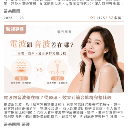
合方案，才能真正達到年輕又自然的理想狀態。選擇合法診所、專業醫師與
和清潔，不過度刺激：選擇胺基酸系等溫和潔顏產品，一天清潔 1～2 次即
是，許多人做過雷射，卻常遇到反黑、反覆復發等狀況，讓人對除斑產生陰
師定期抽血監測肝功能與血脂，且通常需持續服用數個月至一年以上以達到
原廠產品，是安全變美的不二法門。★溫馨提醒★小編要提醒大家，醫療並
可。避免頻繁使用磨砂或強力去角質產品，以減少對皮膚屏障的刺激。2. 適
影。 Reepot AI時光雷射（仿單名為「蕾璞釹雅各雷射系統」，衛部醫器輸
標準的累積劑量。CAPRI 藍雷射與 AviClear 戰痘雷射最主要的差異，在於
非單純的商業交易，所有的療程都伴隨著風險。因此，作為消費者應該謹慎
度使用酸類，幫助代謝角質：對於油脂分泌較旺或粉刺型毛孔，可在醫師或
醫美圈圈
字第 037165 號）自 2025 年 7 月上市後便迅速受到關注，被視為色素治
「雷射波長」與「對油脂的吸收破壞力」。簡單來說，藍雷射主打「控油加
選擇合適的醫療方案，以確保安全與健康。
專業建議下使用酸類保養品： 水楊酸（BHA）：脂溶性，能深入毛孔幫助
療領域重要新進展。它重新定義了傳統除斑的思維，將以往以熱能為主的
殺菌」的雙效機制，適合用來對付輕中度的痘痘與毛孔粗大問題；而
2025-11-28
11252
收藏
油脂代謝，常用於黑頭與粉刺調理。 果酸（AHA，如甘醇酸、乳酸）：主要
「燒灼式破壞」，轉變為更精準、更可控的「震碎式處理」，再結合 AI 影
1726nm 的戰痘雷射則是專為「阻斷皮脂腺」而生，能精準且深度地破壞
作用於表層角質更新，改善肌膚粗糙。 杏仁酸：屬於果酸的一種但兼具親
像分析與超冷卻保護，使治療不僅更安全、也更貼近現代人追求的舒適與高
出油源頭，因此更適合用來拯救中重度發炎、滿臉油光，以及長年反覆發作
脂特性，屬較溫和的酸類選擇。3. 抗老成分 A醇（Retinol）：A醇是目前研
效率。對於過去因反黑、修復期長或效果不均而猶豫的族群而言，Reepot
的頑固型痘痘肌。誰最適合打 AviClear 戰痘雷射？如果符合以下任一情
醫師專欄
究較完整的抗老成分之一，可促進表皮更新，並間接支持膠原蛋白生成，對
的出現為除斑帶來全新的可能。 這篇文章就帶你理解Reepot 到底怎麼運
況，AviClear 將會是非常值得評估的投資： 口服藥物恐懼或不適應者：曾
於老化型毛孔與膚質粗糙有一定幫助。但 A醇具有刺激性，建議採取低濃
作？和你聽過的皮秒、傳統雷射有什麼不同？誰適合做、誰不適合？效果、
經吃過口服 A 酸但無法忍受乾燥脫皮，或是抽血發現肝指數異常而被迫停藥
度、循序漸進方式建立耐受。4. 防曬是關鍵保護：紫外線是造成膠原蛋白流
術後照護、價格又是多少呢？希望能讓你在做選擇前，有完整且中立的參
的人。 備孕中或哺乳中的女性：口服 A 酸有強烈的致畸胎性，停藥後仍需
失與肌膚老化的重要因素之一。長期日曬會加速毛孔鬆弛，因此無論晴雨都
考。為什麼斑點這麼難纏？了解色素成因，是選擇療程前最重要的一步許多
避孕一段時間；而戰痘雷射純粹是物理性光電治療，對全身系統無影響（但
應確實做好防曬（塗抹防曬乳或物理性遮蔽）。醫美療程如何精準對抗毛孔
人以為斑點只是「曬太陽造成的色塊」，但實際上臉上的每一顆斑，都可能
孕婦本身基於安全考量，雷射療程前仍須經醫師評估）。 滿臉油光、毛孔
粗大？如果你期待的是肉眼可見的改善幅度，相比起日常保養，專業的醫美
有不同來源。色素形成的原因多元，深度位置也不相同，因此在治療上自然
粗大者：即使目前沒有嚴重的發炎痘痘，但深受「中東油田」困擾，希望從
療程通常會是更直接且具效率的選擇之一。隨著醫美科技的不斷進步，針對
不能以單一方式應對。常見的斑點來源包括：一、紫外線長期累積的影響日
根本減少出油量的人。 作息不正常、壓力型成人痘：針對因為熬夜、壓力
不同成因的毛孔問題都有相對應的解方！1. 溫和深層清潔：海菲秀
曬會刺激黑色素細胞活躍，形成曬斑、雀斑或不均勻暗沉。二、基因與體質
大導致賀爾蒙波動，進而反覆在下巴、兩頰爆發的成人痘，精準破壞皮脂腺
（HydraFacial）原理：屬於非侵入性的保養。利用專利的負壓水渦流技
因素有些人天生黑色素細胞較敏感，斑點更容易在年輕時就出現。三、荷爾
能有效阻斷復發。 深色肌膚患者：過去許多雷射（如脈衝光、某些淨膚雷
術，溫和無痛地吸出毛孔深層的黑頭、白頭粉刺與多餘皮脂，同時導入高濃
蒙波動包含懷孕、避孕藥、壓力、作息不穩等，都可能使色素活躍，例如熟
射）在深色肌膚上容易引發熱傷害或色素沉澱（反黑）。AviClear 的
度的保濕與抗氧化精華。適合誰：出油粉刺型毛孔、怕痛不敢打雷射、想作
知的肝斑。四、發炎後色素沉澱（PIH）痘痘、皮膚受傷、過度刺激後，都
1726nm 波長針對的是「油脂」而非「黑色素」，因此適用於 Fitzpatrick
為重要活動前的急救保養者。效果與特色：做完當下皮膚立刻感受到「會呼
可能留下深淺不一的色沉。以上原因造成斑點呈現不同的「深度」「密度」
膚色分類的 I 到 VI 型（包含極深色肌膚），安全性極高。AviClear 戰痘雷
吸」的潔淨感，毛孔因為髒污被清空並喝飽水，視覺上會立刻變得細緻，且
與「分布」，也使除斑變得不再只是把黑色素擊散這麼簡單。只要能量不
射 常見 QA 總整理在決定進行療程前，大家心中難免還有一些疑問。我們
無恢復期。2. 光電雷射：皮秒雷射（搭配特殊透鏡）原理：皮秒雷射
足，改善有限；能量過強，又可能刺激皮膚，造成修復期延長、色素反應，
整理了討論度最高的幾個問題：Q1：打 AviClear 戰痘雷射會痛嗎？需要敷
（Pico Laser）是目前詢問度最高的縮毛孔療程。核心在於加上了「蜂巢透
甚至讓斑點反覆出現。也因為色素問題本身複雜，傳統除斑療程才會讓人覺
麻藥嗎？A：疼痛度極低，多數患者甚至不需要敷麻藥！怕痛的人有福了！
鏡」或「聚焦透鏡」。這能在不破壞表皮的情況下，將雷射光束匯聚，在真
得「效果不一定穩定」。要真正提高治療的成功率，關鍵就在於是否能更精
AviClear 搭載了專利的「AviCool™ 藍寶石冷卻技術」，探頭在雷射擊發的
皮層產生「空泡效應（LIOB）」。這就像是在皮膚深層進行微小的破壞，
準、穩定地處理不同深度的黑色素，同時降低熱傷害。什麼是 Reepot AI時
前、中、後都會持續為肌膚表面降溫。治療過程中，主要會感覺到探頭冰冰
電波跟音波差在哪？從原理、效果到適合族群完整比較
藉此喚醒肌膚的自癒機制，大量刺激膠原蛋白與彈力纖維新生，進而把毛孔
光雷射？從技術重新理解除斑Reepot AI時光雷射是一款以 532 nm 綠光為
涼涼的，伴隨輕微的溫熱感或是像被橡皮筋輕彈的感覺。相較於傳統雷射或
周圍的凹陷給「撐」起來。適合誰：輕中度的老化型毛孔、輕微淺層痘疤、
基礎，並結合 AI 影像分析的智慧型色素雷射，已通過美國 FDA、韓國
手工清粉刺的痛楚，整體舒適度大幅提升，輕鬆就能完成療程。Q2：我現
電波跟音波，為什麼常常被拿來比較？ 只要開始研究醫美抗老療程，幾乎
想同時改善膚色不均與暗沉的人。效果與特色：熱傷害小，術後通常只會紅
KFDA 與台灣 TFDA 核可。它的設計目的，是讓除斑治療更精準、更安全，
在正在吃口服 A 酸，可以打 AviClear 嗎？A：建議先與主治醫師討論。一
都會遇到這兩個名字：電波和音波。 有人說電波比較適合緊緻，有人說音
腫1~3天，幾乎不影響日常生活。是目前 CP 值極高的定期保養型雷射。3.
也更符合亞洲膚質對低熱傷害的需求。透過AI智慧影像掃描技術，系統能先
般來說，口服 A 酸會讓皮膚變得比較薄且脆弱。多數醫師會建議在停用口服
波拉提感比較明顯；也有人做完電波覺得皮膚變細、變亮，做完音波覺得下
重度凹洞救星：UP雷射原理：如果是屬於嚴重的「疤痕/凹洞型毛孔」，皮
辨識斑點的深度與分布，使能量設定更具科學依據。在治療作用上，
A 酸至少 1 到 3 個月後，讓皮膚屏障稍微恢復，再來進行雷射治療會比較
顎線變清楚。聽起來好像都能抗老、都能拉提，但到底差在哪裡？ 其實，
秒雷射可能不夠力，這時候就需要汽化型雷射上場。例如 UP雷射
Reepot 搭載超低溫冷卻機制，能在能量擊發的同時以低溫保護皮膚，降低
安全。Q3：如果我只有局部（例如下巴）長痘痘，可以只打局部嗎？A：通
電波和音波最大的差別，不是「哪一個比較厲害」，而是它們使用的能量不
（UltraPulse），它能將能量精準且極深地打入真皮層甚至皮下組織，切斷
紅腫與熱刺激。其能量原理以機械式震動分散黑色素為主，而非單純依賴高
常建議「全臉治療」效果最佳。皮脂腺是分佈在全臉的，雖然目前只有下巴
醫美圈圈 醫師
同、作用的層次不同，適合處理的老化問題也不同。 簡單來說： 電波偏向
硬化的纖維化疤痕組織，進行深層的肌膚重建。適合誰：嚴重的冰鑿型痘
熱破壞，因此對周邊組織更溫和。簡單來說，它讓除斑從過去較不穩定的模
在發炎，但其他區域的皮脂腺可能也處於過度活躍的狀態。全臉均勻施打可