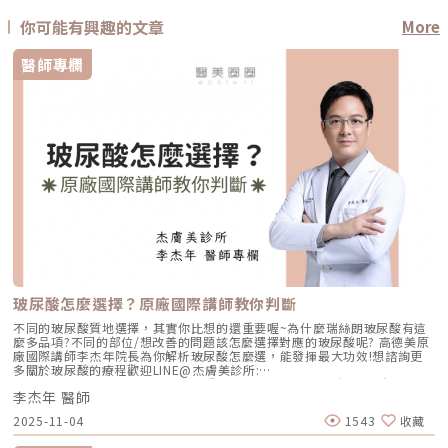
你可能有興趣的文章
More
醫師專欄
玻尿酸怎麼選擇？原廠國際講師教你判斷
不同的玻尿酸質地選擇，其實你比想的還重要喔~為什麼瑞絲朗玻尿酸有這
麼多品項?不同的部位/想改善的問題該怎麼選擇對應的玻尿酸呢? 高德美原
廠國際講師李杰年院長為你解析玻尿酸怎麼選，能發揮最大功效!想諮詢更
多關於玻尿酸的療程歡迎LINE@杰膚美診所:
https://page.line.me/xhc2941b重點摘要：00:11 玻尿酸作用介紹00:47
李杰年 醫師
玻尿酸分為三大類型02:09 迷思一、玻尿酸打哪裡都可以？02:36 迷思二、
打完下巴蘋果肌看起來怪怪的？03:30 迷思三、臉部鬆弛只能做拉皮嗎？
2025-11-04
1543
收藏
05:00 總結LINE官方帳號一對一咨詢👉https://reurl.cc/x3EQZN歡迎訂閱
我的頻道👉https://reurl.cc/nY51k8關注杰膚美診所FB👉