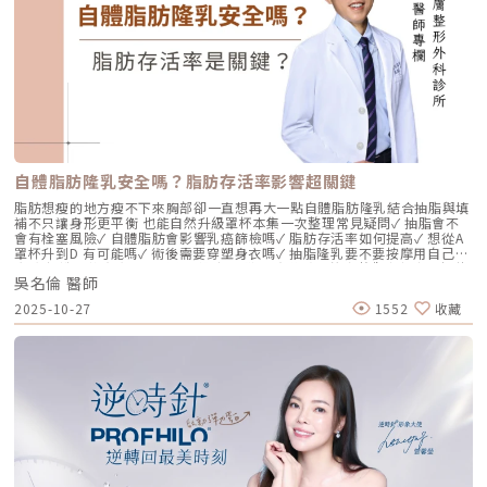
速度就會大幅下降。當彈力蛋白流失，肌膚就會像失去彈性的鬆緊帶，出現
細紋、毛孔粗大、甚至是難以處理的「鬆弛型下垂」。傳統玻尿酸屬於「填
充型」，主要目的是增加體積（Volumizing），如果過度施打，容易造成
面部僵硬或「醫美臉」。而 Profhilo 逆時針的誕生，是為了從細胞底層進
行「修復與重塑」，讓皮膚自己找回年輕時的彈性。二、 Profhilo 逆時針
的科學核心：NAHYCO™ 專利技術Profhilo逆時針來自瑞士著名的 IBSA 製
藥集團。身為專業醫師，我非常看重產品的「純淨度」與「穩定性」。
Profhilo 之所以能在國際醫美界佔有一席之地，在於其革命性的
NAHYCO™ 專利熱融合技術。1. 醫學界的「純淨」突破：無化學交聯劑一
般玻尿酸為了維持在體內的時間，必須添加化學交聯劑（如 BDDE）。雖然
這在合法範圍內是安全的，但對於過敏體質或追求極致天然的客戶來說，仍
存在延遲性發炎的風險。Profhilo逆時針 透過精確的加熱與降溫製程，讓
自體脂肪隆乳安全嗎？脂肪存活率影響超關鍵
高分子與低分子玻尿酸產生自然的氫鍵鍵結，完全不含 BDDE。這意味著它
具備極高的「生物相容性」，注射後能與人體組織完美融合。2. 高低分子玻
脂肪想瘦的地方瘦不下來胸部卻一直想再大一點自體脂肪隆乳結合抽脂與填
尿酸的「黃金比例」Profhilo 含有目前市面上極高濃度的玻尿酸
補不只讓身形更平衡 也能自然升級罩杯本集一次整理常見疑問✓ 抽脂會不
（64mg/2ml），它結合了： 高分子量玻尿酸（H-HA）：提供穩定的物理
會有栓塞風險✓ 自體脂肪會影響乳癌篩檢嗎✓ 脂肪存活率如何提高✓ 想從A
支撐與深層鎖水，改善鬆弛。 低分子量玻尿酸（L-HA）：作為傳遞信號的
罩杯升到D 有可能嗎✓ 術後需要穿塑身衣嗎✓ 抽脂隆乳要不要按摩用自己的
分子，直接活化真皮層內的纖維母細胞，誘導膠原蛋白與彈力蛋白新生。這
脂肪 打造柔軟真實的胸型適合誰 怎麼做 最有效將給妳完整觀念與安心評估
種「1+1 > 2」的協同作用，讓 Profhilo 在進入皮膚後，能像液態電波一
吳名倫 醫師
依據重點摘要：0:00 #她說他說0:40 #自體脂肪隆乳v.s.#假體隆乳 想要哪
樣迅速擴散，全面性地改善膚質。三、 3 種細胞與 5 種蛋白：解開「液態
一樣？1:02 關於手術安全性 #自體隆乳2:12 不同的抽脂方式 #脂肪存活率
2025-10-27
1552
收藏
電波」的逆齡關鍵在辰美學的診間，我常跟客戶解釋，Profhilo 就像是為
會一樣嗎？3:16 關於抽脂安全 #脂肪栓塞問題 ？4:09 關於手術安全性 #矽
肌膚施加了一種「啟動指令」。它不僅僅是補水，而是啟動了「3+5 逆齡機
膠隆乳相關影片：• 罩杯升級前必看，自體脂肪豐胸解析！ EP20• 男生
制」： 活化 3 種關鍵細胞： 纖維母細胞：這是皮膚的「膠原工廠」。 角質
女乳好尷尬，胸部困擾的隱藏原因你有嗎？ EP24• 抽就對了？抽脂局部雕
形成細胞：強化表皮防禦力，讓肌膚看起來更細緻、有光澤。 脂肪幹細
塑大解密，它沒想像可怕！EP31---LINE
胞：幫助恢復皮下組織的飽滿感，減緩隨著年齡增長的皮下萎縮。 啟動 5
@aclinichttps://lin.ee/zGPja49▼詢問整形大小事https://answer-
種關鍵結構蛋白：包括 I 型、III 型、IV 型、VII 型膠原蛋白以及最關鍵的彈
clinic.com/▼詢問皮膚大小事https://answer-skin.com/▼詢問變美大小
力蛋白。這種全方位的重塑效果，能讓下顎線變清晰，讓細紋從底層淡化。
事https://answer-skincare.com/安瑟美膚整形外科診所
這就是為什麼它被暱稱為「液態電波」。電波是靠「熱能」刺激新生，而
FBhttps://www.facebook.com/AnswerClinic安瑟美膚整形外科診所
Profhilo 是靠「生物分子信號」啟動新生。對於皮膚薄、怕痛或不適合高
IGhttps://www.instagram.com/aclinic.group/吳名倫醫師：Dr.Allen 整
能量儀器的客戶來說，這是一個非常理想的選擇。四、 蔡醫師的精準美
形醫美體塑學苑https://www.facebook.com/drallenbody吳名倫醫師
學：BAP 五點拉提點位解析施打 Profhilo 是一門藝術。我們採用國際標準
IGhttps://www.instagram.com/psdr_allen/安瑟美膚整形外科診所地
的 BAP（Bio Aesthetic Points）五點拉提打法，這五個點是避開重要血
址：臺北市大安區安和路一段113號2樓之1電話：（02）7709-9398