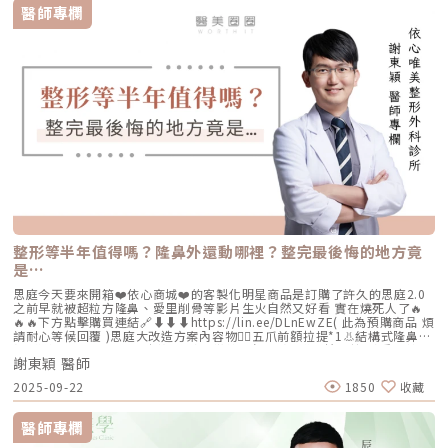
https://reurl.cc/XQljva杰膚美診所官網👉https://jfmskin.com/關注李杰
醫師專欄
年醫師FB👉https://reurl.cc/Mzk0nm杰膚美診所地址：104台北市中山區
復興北路50號2樓電話：02-8772-6625
整形等半年值得嗎？隆鼻外還動哪裡？整完最後悔的地方竟
是…
思庭今天要來開箱❤️依心商城❤️的客製化明星商品是訂購了許久的思庭2.0
之前早就被超粒方隆鼻、愛里削骨等影片生火自然又好看 實在燒死人了🔥
🔥🔥下方點擊購買連結🔗⬇️⬇️⬇️https://lin.ee/DLnEwZE( 此為預購商品 煩
請耐心等候回覆 )思庭大改造方案內容物💁‍♀️五爪前額拉提*1👃結構式隆鼻*1
(加購縮鼻翼、敲鼻骨、貴族手術)👄微笑嘴角*1 (加購嘴邊肉拉提)重點摘
謝東穎 醫師
要：00:00 搶先看⚡⚡01:43 開箱手術方案內容物02:02 上臉眉眼分析 : 五
爪前額拉提02:36 中臉隆鼻分析 : 結構式隆鼻合併貴族手術03:58 下臉唇巴
2025-09-22
1850
收藏
分析 : 微笑嘴角+嘴扁肉拉提04:43 華麗買家秀05:25 五星好評分享
⭐⭐⭐⭐⭐▸▸歡迎合作洽談：followheart.marketing@gmail.com◂◂依心唯
美整形外科診所地址｜台北市信義區基隆路二段15號2樓電話｜（02）
醫師專欄
2345-6777官方網站｜https://www.followheart.com.tw/官方諮詢｜
https://follow-heart.com/line臉書粉專｜https://follow-