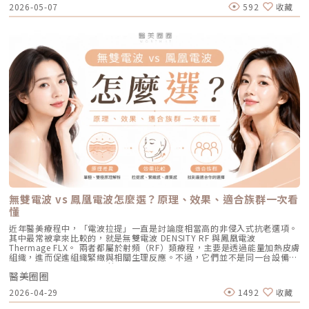
改善皮膚的鬆、細紋、膚質與緊緻度。 音波偏向改善輪廓的垂、嘴邊肉、
疤、嚴重凹洞型毛孔粗大。效果與特色：效果非常強大且顯著，但相對的
2026-05-07
592
收藏
式，提升為更可控、恢復期更短的療程設計。Reepot 三大核心技術：讓除
以達到整體控油、預防其他部位未來爆發的效果。當然，醫師在施打時，會
下顎線與深層支撐。 例如：如果把臉比喻成一棟房子，電波比較像是在整
「破壞力」也強。術後會有明顯的點狀結痂、流組織液，恢復期較長（約需
斑更精準、安全、穩定在眾多除斑雷射中，Reepot 之所以被視為新一代的
針對正在發炎的嚴重區域特別加強能量。Q4：三次療程結束後，一輩子都
理牆面，讓表面變得更平整、更緊；音波則比較像是在加強地基與支撐結
7~10 天），需要有耐心細心照護。4. 緊緻抗老新趨勢：微針電波（如E電
智慧型選擇，關鍵在於它結合了精準分析、冷卻保護與機械式作用三大技
不會再長痘痘了嗎？A：雷射不是魔法，日常保養依然重要。AviClear 能大
構，讓整體輪廓往上撐起來。電波是什麼？重點在 RF 射頻加熱與緊緻電波
波 Exion、無限電波 Potenza）原理：結合了「微針」與「電波（RF）」
術，不只是把能量打在斑點上，而是以更科學、更安全的方式處理色素問
幅萎縮皮脂腺，把出油量降到極低，讓長痘痘的機率降到最低。但人體是有
拉提使用的是 RF 射頻能量。RF 是 Radiofrequency 的縮寫。原理是透過
雙重優勢。透過極細的微針穿透表皮，在到達真皮層特定深度時瞬間釋放電
題。AutoDerm 智慧影像分析系統在正式治療前，系統會先掃描肌膚，辨識
自我修復機制的，經過數年後，部分皮脂腺可能會慢慢恢復部分功能。此
射頻能量在皮膚組織中產生熱能，讓膠原蛋白受熱收縮，並啟動後續的膠原
波熱能。這不僅能刺激膠原蛋白與彈力蛋白重組（改善老化型毛孔），微針
每一處斑點的分布、深度與範圍。這讓醫師不再只依賴肉眼判斷，而是能透
外，極端的壓力、嚴重的賀爾蒙失調依然可能引發零星的痘痘。但整體來
蛋白新生與重組。很多人一聽到「加熱」會覺得很抽象，電波不是只打一個
的物理性破壞與電波熱能，還能破壞過度活躍的皮脂腺（改善出油型毛
過影像資訊調整能量，讓治療更客製化、也更一致。對於斑點多、深淺不一
說，膚況絕對會比治療前穩定非常多。許多人會選擇在 1 到 2 年後，將
點，而是讓一段皮膚組織被均勻加熱。當皮膚裡的膠原纖維遇到適當熱能，
孔）。適合誰：混合型毛孔（又油又鬆弛）、肝斑體質不適合打高能量雷射
或分布不規則的人來說，這項技術能有效提升治療的精準度。CPTL 超冷卻
AviClear 作為年度的「控油進廠保養」來施打一次。Q5：打完 AviClear 後
就像鬆掉的彈力網被重新收緊，視覺上會有比較緊、平整的感覺。所以電波
者、想全面提升膚質緊緻度的人。效果與特色：因為熱能在皮膚深層釋放，
保護除斑過程中最令人擔心的副作用之一，就是因熱能過高造成紅腫、脫
有修復期嗎？該怎麼保養？A：由於屬於「非侵入性」的安全療程，術後皮
常見的效果感受包括：皮膚變緊、細紋變淡、毛孔視覺變細緻、臉部鬆弛感
表皮的熱傷害極小，退紅快（通常隔天即可上妝）。對於膚質的「整體優
皮，甚至反黑。CPTL 的作用是在雷射擊發的同時迅速降溫，使肌膚保持在
膚最多只會有輕微的泛紅，通常在幾個小時到一天內就會自然消退，完全不
改善、膚質變得比較平滑。也因為電波比較強調「皮膚緊緻」和「膚質改
化」有非常亮眼的表現。5. 物理性微創重建：得美微針筆（Dermapen）原
低溫狀態，避免熱能向周圍擴散。皮膚被冷保護包覆後，不僅治療時更舒
影響日常上班上課。術後的保養也非常簡單：只要做好「基礎保濕」與「確
善」，所以如果困擾的是臉看起來鬆鬆的、眼周或嘴邊有細紋、臉頰摸起來
理：透過儀器上極細微的針頭，在肌膚表層每秒創造出1,920的微小穿刺通
適，也能減少後續的發炎反應，讓整體修復期縮短許多。VSLS色素冷剝離
實防曬」，並在術後一週內暫停使用美白、酸類或去角質等刺激性產品即
不夠緊實，電波通常會是可以評估的方向。但要注意，電波不是做完就立刻
道。這種「微破壞」能直接啟動肌膚天然的傷口癒合機制，刺激膠原蛋白與
技術在 532 奈米波長下，Reepot 的能量並非以高熱燒灼黑色素，而是以機
可。對於忙碌的現代人來說，是非常友善的午休醫美選擇。拿回肌膚的主導
變成另一張臉。效果通常會分成兩個階段：一部分人會先感覺皮膚有收緊
彈力蛋白增生。更棒的是，這些微通道能像海綿一樣，大幅提升後續保養精
械式的震動作用使色素顆粒鬆動、分離，再交由身體自然代謝。這項機制能
權，抗痘不再是一場苦戰青春痘從來就不只是一個表面的皮膚問題，它更深
感，後續則會隨著膠原蛋白慢慢新生，讓緊緻度逐漸出現。音波是什麼？重
華（如生長因子、高濃度玻尿酸）的吸收率，達到加乘的養膚效果。適合族
同時保護真皮層的血管結構，減少對健康組織的影響，讓整個治療更溫和，
刻地牽動著個人的自信心與社交生活。過去，嚴重痘痘肌患者往往陷入兩
點在聚焦超音波與深層拉提音波拉提使用的是 聚焦式超音波能量，常見名
群：老化型毛孔、淺層凹洞型毛孔、膚質粗糙者，以及對部分能量型療程較
也降低出現過度刺激或色素反應的可能性。透過這三項核心技術的搭配，
難：任憑痘痘反覆肆虐，或是無奈忍受口服藥物的強烈副作用。隨著 2026
稱包含 HIFU、MFU 或 MFU-V。它的特色是可以把能量聚焦到皮膚深層，形
為敏感、希望降低反黑風險的族群（實際仍需由醫師評估）。效果與特色：
Reepot 不只是單純「把斑點打掉」，而是以更安全、更穩定的方式改善色
年新一代抗痘武器AviClear 戰痘雷射（1726nm）問世，無疑為醫學美容界
成一個個熱凝結點，刺激組織收縮與膠原蛋白新生。部分音波療程可透過不
因為沒有雷射或電波的「熱傷害」，所以術後照顧相對簡單，反黑機率極
素問題，也更符合現代人對於恢復期短、風險低的期待。Reepot 為何能將
與深受痘痘困擾的患者，提供了一個全新、安全且具備極長效性的無藥物解
同深度探頭，將能量作用到接近深層支撐結構的位置，例如常被討論的
低。做完後通常會有 1~3 天的微泛紅，能溫和改善膚質與毛孔細緻度的新
斑點一撕即除？人工皮代謝讓改善更有感為什麼 Reepot 能做到治療後「撕
答。它成功將抗痘戰場，從伴隨負擔的全身性藥物代謝，精準轉移至局部的
SMAS 筋膜層。SMAS 是臉部支撐結構的一部分，傳統拉皮手術也會處理這
興療程。醫美療程怎麼選？重點大評比為了讓你更清楚怎麼挑選，我們整理
除人工皮時同步帶走斑點」？這與它的能量作用與術後設計密切相關。
皮脂腺控制，從源頭阻斷致痘環境。如果你也厭倦了反覆擦藥、吃藥的無盡
個層次。音波的概念，就是透過非侵入式方式，把能量送到較深層的支撐結
了五大主力療程的比較表：療程後的關鍵：醫美術後保養黃金法則許多人投
無雙電波 vs 鳳凰電波怎麼選？原理、效果、適合族群一次看
Reepot 透過 532 nm 能量搭配冷剝離技術，使表層黑色素逐漸被帶向角質
輪迴，渴望重新擁有一張清爽、穩定、不易泛油光的健康臉龐，建議尋求專
構，幫助輪廓往上拉。所以音波常見的效果感受包括：下顎線變清楚、嘴邊
入療程本身，卻忽略術後照護的重要性，可能影響修復效果，甚至增加色素
層；治療後覆蓋的人工皮則提供穩定、封閉式的修復環境，讓色素在代謝期
懂
業醫師進行完整的膚況評估。透過精準的雷射療程規劃，為自己預約一個遠
肉改善、臉部線條變順、雙下巴或下半臉鬆垂感變少。如果你的困擾不是細
沉澱風險。掌握以下三大原則，有助於穩定膚況並延續療程效果：1. 加強保
間被更完整地固定在表皮。當人工皮在回診時由專業人員取下，老化角質連
離痘疤與油光的全新未來！
紋，而是「臉往下掉」、「輪廓線越來越模糊」、「拍照時下半臉變重」，
濕修護雷射或電波療程後，肌膚屏障暫時較為脆弱，容易出現乾燥與水分流
近年醫美療程中，「電波拉提」一直是討論度相當高的非侵入式抗老選項。
同部分色素會一併脫落，因此能呈現出「一撕即除」的改善效果。以冷卻保
音波通常會比電波更貼近你的需求。不過音波也不是越深越好、越痛越有
失。建議選擇成分單純、無香精與酒精的保濕與修護產品（如玻尿酸、神經
其中最常被拿來比較的，就是無雙電波 DENSITY RF 與鳳凰電波
護與機械式震動相結合的方式，讓斑點代謝更有感，也讓治療成果更直觀。
效。不同部位需要不同探頭、不同深度與不同發數，醫師必須依照臉型、脂
醯胺），協助維持肌膚修復所需的穩定環境。2. 落實防曬措施術後肌膚對紫
Thermage FLX。 兩者都屬於射頻（RF）類療程，主要是透過能量加熱皮膚
誰適合做 Reepot？讓你一眼就能找到自己的定位Reepot 特別適合以下肌
肪厚度、骨架與皮膚狀況去規劃。打錯層次、能量過高或發數不合適，都可
外線較為敏感，建議使用足夠防曬係數（如 SPF30–50 以上），並搭配帽
組織，進而促進組織緊緻與相關生理反應。不過，它們並不是同一台設備，
膚需求： 曬斑、雀斑、老人斑、顴骨母斑 膚色暗沉不均，看起來不夠乾淨
能影響效果與安全性。電波、音波、傳統拉皮手術差異表 項目 電波拉提 音
子、陽傘等物理性防曬，以降低色素沉澱的風險。3. 避免刺激性保養於恢復
也不只是名稱不同而已。 簡單來說： 鳳凰電波較常被用於輪廓緊緻與拉提
做過除斑，但怕反黑、怕紅腫 希望治療後恢復期短、隔天能上班 膚質偏薄
波拉提 傳統拉皮手術 療程原理 使用RF射頻能量，透過熱能刺激膠原蛋白收
期間內，應暫停使用酸類（如果酸、水楊酸）、A醇、去角質及高刺激性美
醫美圈圈
需求，屬於單極射頻應用的代表療程； 無雙電波則為結合單極與雙極射頻
或偏敏感，不敢嘗試侵略性太高的治療Reepot AI時光雷射的效果：一次能
縮與新生 使用聚焦式超音波能量，將熱能聚焦到特定深度，刺激組織收縮
白產品。實際恢復時間會依療程種類與個人膚況不同，建議依照醫師指示逐
的複合式電波療程，常被用於同時兼顧緊緻與膚質改善。 根據原廠資料，
改善什麼？以下為臨床上常見改善情況（效果因個人皮膚而異）： 斑點淡
與膠原蛋白新生 透過外科手術方式，移除多餘皮膚，並重新拉提、固定鬆
2026-04-29
1492
收藏
步恢復日常保養。毛孔粗大常見問題Q&A Q1：做完醫美，毛孔就可以「完
Thermage 為非侵入式射頻療程，可應用於肌膚緊緻與平滑需求；而
化明顯 膚色提亮、均勻度提升 老人斑變淡、邊界變柔和 妝感變乾淨，妝更
弛組織 作用方向 偏向皮膚緊緻、細紋、膚質與鬆弛感改善 偏向深層支撐、
全消失」嗎？ 這是不切實際的期望喔！毛孔是皮膚正常的生理結構，不可
DENSITY 則採用單極與雙極射頻能量，可作用於不同皮膚層次。 這也是為
貼更亮 肌膚質地有細緻感Reepot 術後恢復期與照護指南Reepot 最大優勢