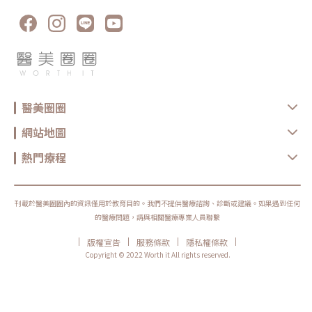
雙電波可作為早期保養型選項。不過仍建議由專業醫師評估是否真的需要施
作。Q4：電波拉提可以維持多久？維持時間會因年齡、膚況、生活習慣、
保養方式、能量設定與個人體質不同而有差異。多數電波療程並非永久效
果，通常需要定期保養。Q5：做完電波可以馬上化妝嗎？多數情況下恢復
期不長，但實際仍需依個人膚況與療程反應而定。若出現泛紅、敏感或熱
感，建議先讓肌膚休息，並加強保濕與防曬，並依醫療院所指示進行後續照
護。選對療程，比跟風更重要無雙電波與鳳凰電波各有優勢，前者偏向細緻
膚質與自然緊緻，後者則更聚焦在輪廓拉提與深層抗老。與其問「哪一個比
較厲害」，不如先釐清自己最在意的是膚質、鬆弛、輪廓，還是整體老化
感。但無論選哪一種，都建議先諮詢合格醫療院所，由專業醫師評估膚況、
年齡、鬆弛程度、預算與期待值，才能做出更安全也更符合期待的選擇。同
醫美圈圈
時，也建議選擇原廠認證或合法合格的醫療院所，確認設備來源、探頭是否
為原廠正貨，以及操作人員是否具備相關經驗，這些都是影響療程安全與效
網站地圖
果的重要關鍵。醫美療程沒有標準答案，適合別人的療程，不一定就是最適
合自己的選擇。建議在施作前，先與專業醫療院所充分諮詢，了解自身膚
況、期待效果與可能限制，再做出更安心的決定。真正理想的變美，不是追
熱門療程
求一次到位，而是用正確的方式，讓自己一步一步變得更自然、精緻、又有
自信。鳳凰電波原廠認證診所：https://www.thermageflx.co/無雙電波原
廠認證診所：https://asia-density.com/map★溫馨提醒★小編要提醒大
家，醫療並非單純的商業交易，所有的療程都伴隨著風險。因此，作為消費
者應該謹慎選擇合適的醫療方案，以確保安全與健康。
刊載於醫美圈圈內的資訊僅用於教育目的。我們不提供醫療諮詢、診斷或建議。如果遇到任何
的醫療問題，請與相關醫療專業人員聯繫
|
|
|
|
版權宣告
服務條款
隱私權條款
Copyright © 2022 Worth it All rights reserved.