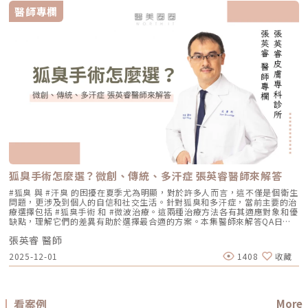
輪廓拉提、下顎線與嘴邊肉改善 偏向明顯鬆弛、下垂組織與多餘皮膚的結
能完全消失不見。醫美療程的目標是讓變大、變形毛孔「縮小、變淺」，讓
什麼許多人在選擇療程時會產生疑問： 我需要的是「輪廓拉提」，還是
之一就是修復期短。常見反應淡淡泛紅：1–3 天斑點結痂／色素加深：3–7
醫師專欄
構性改善 常見作用層次 真皮層、皮下組織，依儀器與能量設定不同 真皮
肌膚在視覺上達到平滑、細緻的效果，也就是俗稱的「水煮蛋肌」狀態。
「膚質細緻」？ 我適合鳳凰電波，還是無雙電波？ 兩者是否可以搭配施
天代謝期：1–2 週術前事項1. 治療部位若有傷口、感染或過敏發炎需等肌膚
層、皮下組織、筋膜層等不同深度，依探頭與機型不同 皮膚、皮下組織、
Q2：打雷射縮毛孔，皮膚會不會越打越薄？ 正確的雷射治療不但不會讓皮
作？ 以下將用較好理解的方式，帶你一次釐清兩者差異。什麼是鳳凰電波
恢復後再施作。2. 有心律調節器、光敏感或慢性疾病者需由醫師評估安全
SMAS筋膜層等，依手術方式不同 適合部位 臉部、眼周、下顎線、頸部、身
膚變薄，反而會因為刺激真皮層膠原蛋白新生，讓肌膚變得更厚實、更有彈
Thermage FLX？鳳凰電波的正式名稱是 Thermage FLX，為台灣索塔
性。3. 孕婦、哺乳者與近期使用光敏藥物者不建議進行光電療程。4. 三個
體局部等，依機型適應症與醫師評估 額頭、眉眼、下半臉、下顎線、雙下
性！但前提是「間隔時間要充足」且「能量掌控得當」，過度頻繁的施打才
SoltaTaiwan Limited旗下的射頻設備。根據台灣原廠資料，Thermage
月內做過深層換膚或磨皮者需與醫師確認治療時機。5. 術前請避免日曬並停
巴、頸部等，依機型與探頭而定 臉部、下半臉、頸部等明顯鬆弛部位 主要
有可能破壞皮膚屏障。Q3：改善毛孔粗大，通常需要打幾次才有效？ 醫美
FLX 採用單極電容耦合射頻技術。所謂「電容耦合」，簡單來說就是能量透
止酸類、去角質與刺激性保養品。這些都有助於減少反黑。術後照護1. 人工
效果 緊緻肌膚、改善細紋、膚質變細緻、鬆弛感下降 拉提輪廓、改善嘴邊
不是變魔術，通常需要一個「療程」的規劃。以皮秒雷射或微針電波為例，
過皮膚表面傳導進入皮膚內部，無需破壞皮膚結構。它的特色是「單極電
皮需連續貼著約 14 天且不可自行撕除。2. 若人工皮翹起或濕潤可加貼更大
肉、下顎線模糊、臉部下垂感 改善明顯鬆弛、下垂與多餘皮膚，拉提幅度
通常會建議進行 3~5 次（每次間隔約 4~6 週）為一個完整療程。不過，多
波」。是能將熱能傳遞到較深層的皮膚組織，形成較廣泛的容積式加熱。一
片人工皮加強固定。3. 術後兩週內避免三溫暖、蒸氣、劇烈流汗與飲酒。4.
通常較明顯 適合對象 皮膚開始鬆、細紋變多、毛孔或膚質變粗、想讓臉看
數人在第 2 次治療後，就會感覺到上妝變得服貼、出油量減少的明顯變化
般民眾常聽到的「電波拉提」、「緊緻輪廓」、「改善鬆弛」，多半就是從
請按時回診由專業人員移除人工皮並檢查膚況。5. 如出現紅腫、刺癢或滲出
起來更緊緻的人 輪廓開始下垂、嘴邊肉明顯、下顎線不清楚、下半臉變重
了。Q4：我是容易泛紅的敏感肌或酒糟肌，也能做醫美縮毛孔嗎？需經醫
這類療程概念延伸而來。由於屬於非侵入式，不需要手術或注射，且通常恢
應立即聯絡診所處理。6. 色素代謝期間避免使用磨砂、卸妝棉與去角質產
的人 中重度鬆弛、皮膚明顯下垂、多餘皮膚較多，且能接受手術恢復期的
師審慎評估。敏感肌或酒糟肌因皮膚屏障較脆弱，若在發炎尚未穩定的情況
復期較短；效果可能在療程後逐漸顯現，並隨著時間持續變化。鳳凰電波適
品。7. 修復期需加強保濕並確實做好防曬。Reepot 的優勢到底在哪？與傳
人 麻醉方式 多數不需麻醉，或依疼痛耐受度使用表面麻醉、舒緩方式 依機
下進行高能量雷射，可能增加泛紅加劇或刺激反應的風險。因此治療重點通
合施打族群鳳凰電波比較常被期待用在以下需求： 臉部鬆弛感 下顎線不清
統雷射比較 療程項目 傳統除斑雷射 Reepot AI時光雷射 冷卻保護 冷卻可能
型、能量與個人耐受度，可能不需麻醉或搭配舒緩方式 通常需要局部麻
常會先放在「穩定膚況與降低發炎反應」，並依個別狀況調整可能的誘發因
楚 嘴邊肉或輪廓線變模糊 眼周細紋與鬆弛 身體局部肌膚鬆弛 常被作為年度
較簡單、 熱傷害風險較高 -2°C 到-6°C冷卻 +血管保護， 反黑風險較低 精
醉、舒眠麻醉或全身麻醉，依手術範圍而定 療程時間 約45分鐘至2小時，
素。待肌膚穩定後，再由醫師評估選擇較溫和的療程，例如微針類療程或能
型保養選項之一不過要特別注意，任何非侵入式儀器療程都不是拉皮手術，
準度 多仰賴醫師經驗判斷 斑點範圍、能量輸出 AI影像分析＋自動調能增精
依部位與發數不同 約30分鐘至1.5小時，依部位與發數不同 約2至4小時以
量可精準控制的微針電波，以循序漸進方式改善毛孔粗大與膚質細緻度。
也不是填充療程。它比較適合用來改善輕度到中度鬆弛，若已經有明顯皮膚
準 舒適度 熱感明顯，需敷麻 即時冷卻系統，可不需敷麻 反黑風險 較高 較
上，依手術範圍與複雜度不同 修復期 多數人修復期短，可能有暫時泛紅、
Q5：我平常有在擦酸類或A醇縮毛孔，做醫美前後需要停用嗎？建議暫停使
下垂、脂肪位移或組織支撐不足，仍需要由專業醫師評估是否需搭配其他療
低 混合型斑點 需搭配其他療程，分次處理 AI辨識斑點深淺類型， 能同步處
腫脹或熱感 多數人修復期短，可能有暫時泛紅、痠脹、觸痛感 修復期較
用，但實際時間需依療程種類與個人膚況調整。酸類（如果酸、水楊酸）與
程。什麼是DENSITY RF無雙電波 ？無雙電波的英文名稱為 DENSITY，由
理多種斑點 療程次數 修復期 可能需多次，修復期較長 單次有感改善、修復
長，可能有腫脹、瘀青、傷口照護與拆線需求 效果出現時間 部分人術後先
A醇會促進角質代謝，可能在療程前後增加肌膚敏感度，使刺激反應（如泛
Jeisys Medical 推出。根據 DENSITY 官方資料，這套系統使用單極與雙極
期更短 適合性 適合多數色斑但風險略高 適合希望快速、低風險改善的族群
有緊實感，完整效果通常隨膠原蛋白新生逐漸出現 部分人術後有緊繃感，
狐臭手術怎麼選？微創、傳統、多汗症 張英睿醫師來解答
紅、乾燥）加劇，並提高色素沉澱的風險。一般常見建議為：療程前約3–7
高頻能量，可將能量傳遞到淺層與深層皮膚組織。它和傳統單一電波不同的
Reepot AI時光雷射禁忌症以下情況在接受 Reepot 治療時需特別注意，需
拉提效果通常會在數週至數月逐漸明顯 術後消腫後逐漸看出效果，完整自
天暫停使用，術後約1–2週再視肌膚修復狀況逐步恢復。但實際仍應依醫師
地方，在於它主打「單極 + 雙極」的複合式能量設計。單極偏向較深層作
由醫療人員審慎評估：1. 具有光敏感體質或正在使用感光藥物者若皮膚對光
#狐臭 與 #汗臭 的困擾在夏季尤為明顯，對於許多人而言，這不僅是個衛生
然度需等待恢復期 維持時間 約1年至1年半以上，依個人體質、老化速度與
評估為準。在停用期間，建議以溫和清潔、加強保濕與修護（如玻尿酸、神
用，雙極則偏向較表層、較集中，因此在療程定位上，無雙電波常被形容為
線反應特別強烈，或正在使用會增加光敏性的藥物，治療後發生刺激或色素
問題，更涉及到個人的自信和社交生活。針對狐臭和多汗症，當前主要的治
保養而定 約1年至1年半以上，依個人體質、發數、能量與保養而定 通常可
經醯胺等），並落實防曬措施，協助肌膚穩定修復。擺脫毛孔焦慮，找回平
兼顧： 深層緊緻 淺層膚質 細紋改善 毛孔與光澤感 整體肌膚精緻度
反應的風險較高。2. 三個月內曾使用口服 A 酸A 酸會影響皮膚角質更新與
療選擇包括 #狐臭手術 和 #微波治療。這兩種治療方法各有其適應對象和優
維持數年，但仍會隨年齡與老化速度改變 優點 非侵入式、修復期短、膚質
滑自信肌對抗毛孔粗大是一場長期抗戰，它需要你改變不良的生活習慣、建
DENSITY 採用 sequential monopolar + bipolar RF，也就是序列式單極
修復速度，使治療後的反應加劇，因此仿單建議需完全停藥至少三個月。3.
缺點，理解它們的差異有助於選擇最合適的方案。本集醫師來解答QA日常
與緊緻感改善自然 非侵入式、修復期短、對輪廓線與深層支撐較有針對性
立正確的居家保養觀念，並適時借助醫美科技的強大力量來突破瓶頸。現在
與雙極射頻能量，並搭配冷卻與即時阻抗校準等設計。無雙電波適合施打族
最近三到六個月內接受過填補注射包括玻尿酸、洢蓮絲、舒顏萃等填充劑，
生活中該如何減少體味產生？重點摘要：00:00 開場00:05 微創旋轉刮刀狐
拉提幅度通常較明顯，適合較嚴重鬆弛者 限制 對非常明顯的下垂或多餘皮
的醫美技術已經能為各種膚況提供客製化的解決方案，如果不確定自己到底
群無雙電波常被期待用在以下族群： 臉沒有嚴重鬆弛，但開始覺得輪廓不
為避免能量影響填充物穩定性，需由醫療人員評估治療時機。4. 三個月內接
張英睿 醫師
臭手術與傳統狐臭手術法之比較00:40 狐臭手術治療效果如何？01:55 狐臭
膚，改善幅度有限 對膚質、毛孔、細紋的改善不一定比電波明顯 需開刀、
是屬於哪一種毛孔類型，或者不知道該從哪一個療程下手，建議直接安排時
夠緊 膚質變粗、毛孔變明顯 乾燥細紋、光澤感下降 想做電波，但怕疼痛感
受過磨皮或其他侵入性治療若表皮尚未完全恢復，過早進行雷射可能造成過
和多汗我都有，但我能使用狐臭手術嗎？02:33 狐臭治療建議幾歲開始做？
有傷口與恢復期，風險與費用通常較高 電波音波哪個好？不要只問哪個
間到專業的醫美診所進行諮詢。透過醫師的專業評估，甚至搭配高階的肌膚
2025-12-01
1408
收藏
太強 想要自然型、精緻型保養 希望同時處理緊緻與膚質所以如果說鳳凰電
度刺激或延長恢復期。5. 懷孕與哺乳期間仿單中明確列為需避免的狀況，主
03:08 微波治療後汗水會跑到其他部位嗎？04:21 日常生活中該如何減少體
強，要問哪個適合你很多人會問：「電波跟音波哪個效果比較好？」但這個
檢測儀器，才能為你規劃出最精準、最不走冤枉路的縮毛孔計畫！★溫馨提
波比較偏「輪廓拉提主力」，無雙電波就比較像「緊緻 + 膚質管理」的複合
要基於安全性與荷爾蒙變動的不確定性雖然非侵入性，但仍建議暫緩治療。
味產生？張英睿皮膚專科診所官網 : http://www.skinbook.com.tw/張英
問題其實很容易問錯方向。因為電波和音波不是同一種東西，它們就像健身
醒★小編要提醒大家，醫療並非單純的商業交易，所有的療程都伴隨著風
型選項。無雙電波 vs 鳳凰電波比較 比較療程 DENSITYRF 無雙電波
6. 正在發生皮膚感染者例如開放性傷口、細菌或病毒感染（如皰疹等），需
睿皮膚專科診所 FB ：https://www.facebook.com/Taipeiskinclinic張英
裡的重量訓練和有氧運動，都能讓身體變好，但訓練目標不一樣。 想改善
險。因此，作為消費者應該謹慎選擇合適的醫療方案，以確保安全與健康。
ThermageFLX 鳳凰電波 能量類型 單極+雙極射頻 單極射頻 作用原理
完全痊癒後才能進行雷射。7. 有皮膚癌病史者為避免引發不必要的風險或延
睿皮膚專科診所Instagram：
膚質、緊緻、細紋：可以優先評估電波。 想改善下垂、輪廓線、嘴邊肉：
αLPHA專利交替脈衝加熱技術 射頻RF系統 主要特色 深淺層複合加熱 深層
誤病情追蹤，此類族群需避免或必須在專科醫師嚴格評估下進行。8. 未滿十
https://www.instagram.com/drdeungskinclinic/張英睿皮膚專科診所地
可以優先評估音波。 如果同時有鬆和垂：可以和醫師討論電音波搭配。這
看案例
More
容積式加熱 療程定位 膚質、細緻、緊緻並重 輪廓、拉提、緊實為主 適合族
八歲者不建議未成年人接受此類治療，除非有醫療必要且經監護人與專業醫
址：新北市板橋區文化路一段118號電話：(02)-2250-6065LINE：