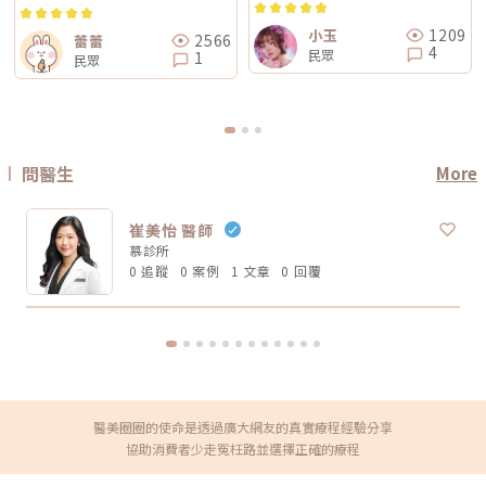
完後不要急著用第一天的樣子判斷有沒有用，也不要因為短期內沒有巨大變
楚：不痛不代表完全沒感覺，舒適也不代表每個人都一樣。疼痛感會受到很
善方式。★溫馨提醒★小編要提醒大家，醫療並非單純的商業交易，所有的
化就立刻否定療程。非侵入式拉提的特色通常是漸進、自然，而不是突然大
多因素影響，包括： 個人耐痛程度 施作部位 能量設定 是否敷麻 醫師手法
療程都伴隨著風險。因此，作為消費者應該謹慎選擇合適的醫療方案，以確
幅改變。第五，不要期待一次療程解決所有老化問題臉部老化不是只有皮膚
1209
小玉
2566
蕾蕾
皮膚厚薄與骨感程度 當天身體狀態所以比較精準的說法是：無雙電波通常
保安全與健康。
鬆而已，還可能包含膠原蛋白流失、脂肪位移、骨架支撐變弱、皮膚厚度改
4
民眾
被定位為舒適度較佳；鳳凰電波能量感通常較明顯。但實際感受仍需依個人
1
民眾
變等不同層次的問題。電波可以改善皮膚緊緻度與膚質，音波可以幫助輪廓
狀況而定。常見迷思一：鳳凰電波一定比無雙電波強嗎？不一定。「強」要
拉提與深層支撐，但它們不一定能取代針劑、填充、雷射、手術或其他療
看你指的是哪一種強。如果說的是深層拉提、輪廓緊緻，鳳凰電波確實是經
程。比較正確的觀念是：電波音波不是萬能療程，而是抗老規劃中的一部
典代表。但如果是膚質、細緻度、毛孔與整體保養感，無雙電波可能更符合
分。真正適合你的方式，應該要根據你的老化程度、臉部條件、預算與期待
期待。這就像健身一樣，重訓和瑜伽都能讓身體變好，但目標不同。你想練
效果一起評估。電波音波常見問題 FAQQ1：電波跟音波哪個比較痛？不一
線條、核心、柔軟度，還是想增加肌力？療程也是同樣邏輯。選擇醫美療
定。電波多半是熱感、刺熱感；音波則常見深層痠脹感或一點一點的刺激
程，不是找「最紅的」，而是找「最符合目前需求的」。常見迷思二：電波
感。不過疼痛感會受到能量設定、施作部位、個人耐受度、儀器種類影響，
做完會立刻小臉嗎？很多人期待電波做完臉馬上小一圈，但這個期待需要調
不能單純說哪一個一定比較痛。Q2：電波音波做完會有修復期嗎？多數電
問醫生
More
整。電波拉提不是抽脂，也不是溶脂，更不是削骨。它主要是透過射頻熱能
波音波屬於非侵入式療程，通常不需要像手術一樣長時間修復。不過部分人
刺激皮膚組織緊緻與膠原重塑，因此效果通常是逐步變化。有些人做完會覺
可能會有短暫泛紅、腫脹、痠感或觸痛，通常會逐漸緩解。實際狀況仍需依
得臉比較緊、線條比較順，但真正的膠原變化通常需要時間。Thermage 官
個人體質與療程設定而定。Q3：年輕人適合做電波音波嗎？如果只是想預
方也提到效果可立即出現，並隨時間改善。所以比較合理的期待是：不是
崔美怡 醫師
防初老、改善膚質鬆弛，可以先從電波或其他較溫和的保養型療程評估。若
「瞬間換臉」而是「慢慢變緊、變順、變精緻」做電波前需要注意什麼？無
已經有明顯輪廓下垂，也可以和醫師討論音波。但年齡不是唯一標準，皮膚
慕診所
論選無雙電波或鳳凰電波，療程前都建議注意以下幾點： 近期是否懷孕或
厚度、脂肪量、鬆弛程度更重要。Q4：電波音波可以取代拉皮手術嗎？不
哺乳 是否有心律調節器或植入式電子裝置 施作區域是否有金屬植入物 是否
0 追蹤
0 案例
1 文章
0 回覆
能完全取代。電波音波適合輕度到中度鬆弛，屬於非侵入式抗老療程。如果
有嚴重皮膚發炎、傷口或感染 近期是否做過其他醫美療程 是否有蟹足腫或
是非常明顯的皮膚鬆垂或組織下滑，仍可能需要評估手術或其他治療方式。
特殊體質 是否正在服用影響皮膚修復的藥物這些資訊都應在諮詢時主動告
Q5：電波音波多久做一次？每個人的老化程度、儀器種類、能量設定和維
知醫療院所，即便是非侵入式療程，也不是每個人都適合做。做完電波後怎
持需求不同，沒有固定答案。一般會由醫師依照膚況、年齡、預算與期待效
麼保養？電波療程後，多數人不需要長時間恢復期，但仍建議做好基礎照
果規劃，不建議自己照網路頻率硬套。搞懂電波跟音波的差別，才能選對適
護： 加強保濕 避免過度去角質 做好防曬 短期內避免高溫環境，例如三溫
合自己的療程電波跟音波都是常見的非侵入式抗老療程，但它們不是誰取代
暖、烤箱 避免同時疊加刺激性保養品 依照院所指示安排回診或追蹤如果出
誰，也不是誰一定比較好。圈圈提醒，做療程前不要只看網路心得，也不要
現明顯紅腫、疼痛、水泡、凹陷或異常不適，應儘快回原院所或尋求專業醫
只聽「哪個最紅」。真正重要的是：你想改善的是什麼問題、由誰來評估與
療協助。FAQ：無雙電波 vs 鳳凰電波常見問題Q1：無雙電波和鳳凰電波哪
操作、療程規劃是否真的符合自身臉部條件。選對療程，不是追求最貴、最
個效果比較好？沒有絕對誰比較好。無雙電波偏向膚質、細緻與自然緊緻；
痛、最強，而是找到真正適合自己的方式。變美可以慢慢來，但觀念一定要
鳳凰電波偏向輪廓拉提與深層緊實。選擇重點應該是你的需求，而不是單看
先對！★溫馨提醒★小編要提醒大家，醫療並非單純的商業交易，所有的療
醫美圈圈的使命是透過廣大網友的真實療程經驗分享
療程名氣。Q2：無雙電波可以取代鳳凰電波嗎？不一定。兩者能量設計與
程都伴隨著風險。因此，作為消費者應該謹慎選擇合適的醫療方案，以確保
協助消費者少走冤枉路並選擇正確的療程
療程定位不同，並非互相取代關係。若主要需求是膚質與輕度緊緻，無雙電
安全與健康。
波可能適合；若主要需求是明顯輪廓拉提，鳳凰電波仍有其定位。Q3：無
雙電波適合年輕人嗎？若已開始出現膚質粗糙、毛孔、細紋或輕微鬆弛，無