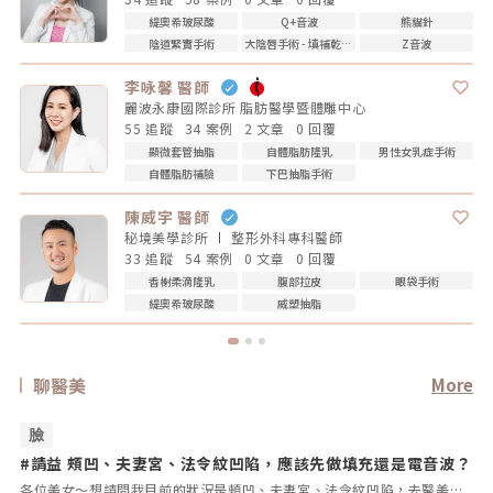
緹奧希玻尿酸
Q+音波
熊貓針
陰道緊實手術
大陰唇手術 - 填補乾扁皺摺
Z音波
李咏馨 醫師
麗波永康國際診所 脂肪醫學暨體雕中心
55 追蹤
34 案例
2 文章
0 回覆
顯微套管抽脂
自體脂肪隆乳
男性女乳症手術
自體脂肪補臉
下巴抽脂手術
陳威宇 醫師
秘境美學診所
整形外科專科
醫師
33 追蹤
54 案例
0 文章
0 回覆
香榭柔滴隆乳
腹部拉皮
眼袋手術
緹奧希玻尿酸
威塑抽脂
聊醫美
More
臉
#請益 頰凹、夫妻宮、法令紋凹陷，應該先做填充還是電音波？
#
拿
各位美女～想請問我目前的狀況是頰凹、夫妻宮、法令紋凹陷，去醫美診所諮詢，他是建議我電音波也要做，但療程下來要20萬左右，目前最困擾的是法令紋>頰凹>夫妻宮是先填充完再打電波嗎？還是先打電波再填充呢～～Â