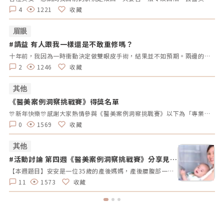
4
1221
收藏
眉眼
#請益 有人跟我一樣還是不敢重修嗎？
#
拿
十年前，我因為一時衝動決定做雙眼皮手術，結果並不如預期。兩邊的效果不對稱，一邊提了眼肌，一邊沒有。當時醫生說割寬一點會比較好看，但十年過去了，腫脹雖然消了，可是眼皮開始下垂，又讓我動了重修的念頭。但每次想到重修的風險、可能的失敗，以及花費，我就遲遲不敢行動。尤其看到一些人分享重修失敗的經驗，真的讓人害怕。現在的我，既想改善，又擔心失敗後會更加自卑。我很好奇，有沒有其他人也曾經面臨過類似的困擾？是什麼讓你們猶豫不決？是風險、費用，還是其他原因？這樣的修改方式更為自然，邀請大家分享自己的經歷和想法，而不是直接要求他們回答特定的問題。這樣可以讓討論更為自由和友好。
2
1246
收藏
其他
《醫美案例洞察挑戰賽》得獎名單
#
拿
🎊新年快樂🎊感謝大家熱情參與《醫美案例洞察挑戰賽》以下為「專業評論獎得獎名單」、「活躍參與獎得獎者」及 「推薦好友獲獎者」！獎項將於 02/10（一）前陸續發放，請得獎者耐心等待小編通知💌還沒加入醫美圈圈官方LINE的朋友，記得趕快加入哦💖「點我加入醫美圈圈官方LINE」📢未來我們將舉辦更多有趣的活動，請持續關注，和我們一起探索醫美新知，解鎖更多驚喜獎勵✨ 專業評論獎《7-11購物金50元》 第一週得獎者 第二週得獎者 第三週得獎者 第四週得獎者 五 Timmy Cai 仁者 秦先生 Alita patty Er Yu 昱慧 Jenny T 仁者 秦先生 Er Yu Er Yu Er Yu Jenny T 仁者 仁者 秦先生 Alita Alita 秦先生 fff 小玲 Benson fff Lynnn Iris H MK 五 Jenny T fff 軒軒 軒軒 Chaowei Lynnn Jenny T Lynnn Alita Kimiko 活躍參與獎得獎者《7-11購物金100元》 仁者 Er Yu 秦先生 Alita 小玲 Jenny T Lynnn fff 推薦好友得獎者 獲得獎勵 仁者 LINE Points 10 點數 軒軒 LINE Points 5 點數 Chaowei LINE Points 10 點數
0
1569
收藏
其他
#活動討論 第四週《醫美案例洞察挑戰賽》分享見解
#
拿好禮
【本週題目】安安是一位35歲的產後媽媽，產後腰腹部一直瘦不回去，她希望透過非侵入性的療程讓曲線回到產前的狀態。由於對疼痛較為敏感，她希望能選擇舒適度高的療程。請大家幫安安媽咪推薦適合的療程，幫助她輕鬆找回青春緊緻的身材線條。【本週活動時間】01 / 27（一）AM09:00 - 02 / 02（日） PM23:59【活動獎勵】 專業評論獎《7-11購物金50元》抽10名會員 推薦好友留言送《LINE Points 5點數》每人推薦好友上限2人【活動方式】 活動期間每週一AM09:00將在在討論區發布一個模擬的醫美案例。案例包含患者的需求、問題描述。會員需根據案例情境進行分析，並針對該案例提供建議或解決方案。可以提出不同的治療選項、分析治療結果，或者分享相關經驗。每位會員的回應需具體、實用。 官方將根據會員的回應品質來優先評選出「專業評論獎」，這些留言者將優先納入抽獎範圍，以提升其被抽中的機會。留言中若包含分析、建議或醫美知識等。 避免重複、抄襲回覆其他參與者，或發表與前後留言無關的內容。如「同意」、「好棒」等，將不計入抽獎資格。 當週活動的留言截止時間為每週日 23:59。經核對符合活動規範的留言後，將於2025 / 02 / 03（一）統一抽出每週 10 名幸運得主，並另在討論區公布得獎名單。 乙組會員帳號於當週活動僅限留言乙次。 會員連續4週參與《醫美案例洞察》活動者，將有額外抽「活躍參與獎」的機會，可獲得「7-11購物金100元」作為獎勵。【推薦好友留言送】 活動期間，推薦朋友至每週主題活動討論區留言，每成功推薦 1 人可額外獲得「LINE Points 5 點數」。每人最多可推薦 2 人，超過 2 人則無法再獲得額外獎勵。 若多人推薦同一位朋友，獎勵將優先發放給第一位完成回報資料並經核對無誤的推薦者，其他推薦者將不予發放獎勵。此外，若推薦的好友未參與留言，則該推薦視為無效，將不予發放獎勳。 推薦人需確認好友已完成留言，並於2025 / 02 / 02（日）23:59前加入「醫美圈圈官方LINE」，點選LINE圖文選單中的【推薦好友加入】填妥推薦好友問卷資料後提交。 若發現參加者有不當行為，包括使用假帳戶、重複推薦、內容不符合規定或其他影響活動公平性的行為，主辦方保留取消參與資格及不發放獎勵的權利。 所有推薦資料需於2025 / 02 / 02（日）23:59前提交，逾期將視為放棄獎勵資格。 所有推薦資料提交後，官方將進行核對與統計，核對無誤者，「LINE Points 5點數」統一於2025/02/10（一）23:59前陸續發放完畢。如因資料填寫錯誤或未在指定時間內提交而無法核對，恕不補發。<<<點我看更多活動詳情>>
11
1573
收藏