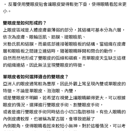
• 反覆使用雙眼皮貼會讓眼皮變得鬆弛下垂，使得眼睛看起來更
小。
雙眼皮是如何形成的？
上眼皮區域是人體皮膚最薄弱的部分，其結構可基本分為六層，
依次為皮膚、眼輪匝肌、筋膜、提眼瞼肌、
米勒氏肌和結膜，而最底部連接著眼瞼板的結構。當組織在皮膚
層和眼瞼板之間建立連結時，隨著眼睛睜開和閉合的動作，
自然而然地形成了雙眼皮的弧線和褶痕。而單眼皮天生缺乏這樣
的組織連結，因此無法呈現雙眼皮的特徵。
單眼皮者如何選擇適合的雙眼皮？
亞洲人的眼皮通常較為豐厚，因此外觀上常呈現內雙或單眼皮的
特徵。不論是單眼皮、泡泡眼、內雙，
或是雙眼皮不明顯，若希望在視覺上讓眼睛顯得更大，可以根據
眼皮的情況，選擇進行雙眼皮手術、割雙眼皮手術，
或者是進行雙眼皮手術同時結合小切口脂肪移除。有些人眼睛的
內側皮膚較厚，也被稱為蒙古摺，會導致遮蔽了
內側眼角，使得眼睛看起來較短小無神。對於這種情況，可以考