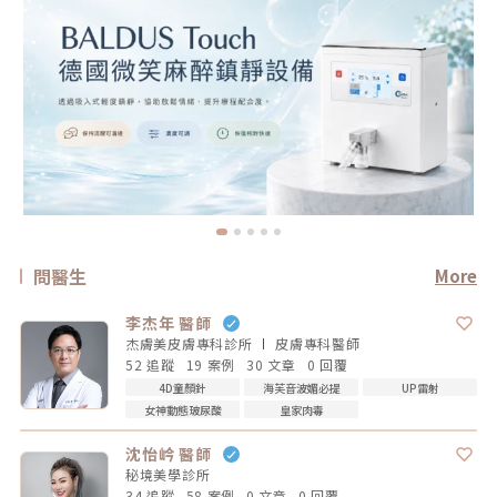
問醫生
More
李杰年 醫師
杰膚美皮膚專科診所
皮膚專科
醫師
52 追蹤
19 案例
30 文章
0 回覆
4D童顏針
海芙音波媚必提
UP雷射
女神動態玻尿酸
皇家肉毒
沈怡岒 醫師
秘境美學診所
34 追蹤
58 案例
0 文章
0 回覆