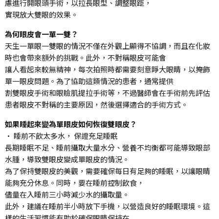
慮進行開眼頭手術，以拉長眼型、調整眼距，
實現放大雙眼的效果。
為何眼皮會一單一雙？
天生一單眼一雙眼的情況不僅在外觀上顯得不協調，而且在化妝
時也會帶來額外的挑戰。此外，不對稱眼皮可能會
讓人看起來較無精神，每次拍照時都需要刻意睜大眼睛，以掩飾
單一眼皮問題。為了協助這類情況的患者，通常提供
割雙眼皮手術和眼瞼肌提拉手術等，不過醫師會在手術前先評估
患者眼皮不對稱的主要原因，然後選擇適合的手術方式。
如果睡起來變為單眼皮如何恢復雙眼皮？
• 睡前不飲太多水， 保證充足睡眠
長期睡眠不足、睡前攝取大量水分、營養不均衡都可能導致眼部
水腫，導致雙眼皮變成單眼皮的情況。
為了保持雙眼皮的美觀，需要確保每日有足夠的睡眠，以讓眼睛
能夠充分休息。同時，要在睡前控制飲食，
儘量在入睡前三小時減少水的攝取量。
此外，建議在睡前半小時放下手機，以營造良好的睡眠環境。這
樣的生活習慣能有助於確保眼睛保持在