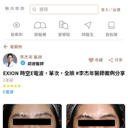
／
登入
註冊
看案例
聊醫美
查療程
問醫生
長知識
看案例
李杰年
醫師
收藏
分享
認證醫師
EXION 時空E電波，單次，全臉 #李杰年醫師案例分享
1年前
E電波