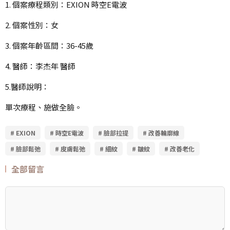
1. 個案療程類別：EXION 時空E電波
2. 個案性別：女
3. 個案年齡區間：36-45歲
4. 醫師：李杰年 醫師
5.醫師說明：
單次療程、施做全臉。
# EXION
# 時空E電波
# 臉部拉提
# 改善輪廓線
# 臉部鬆弛
# 皮膚鬆弛
# 細紋
# 皺紋
# 改善老化
全部留言