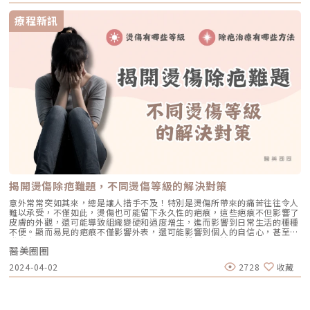
所-林昀嬃醫師提供）水光針原理「水光針」顧名思義就是一種注射療程：
刺刺的、微熱或輕微癢感，通常不會持續太久。另有些人於術後一週內可能
透過微針將玻尿酸、膠原蛋白、維生素等營養成分注射進肌膚的真皮層內，
療程新訊
出現皮膚乾燥或輕微脫皮情形，只要依照醫師建議加強保濕與防曬，多半能
直接補充肌膚缺失的水分及營養素，而這也是一般保養品吸收所到達不了的
順利度過修復期。使用麗珠蘭麗珠蘭會不會過敏？麗珠蘭 Skin Booster 的
深度哦！為什麼要打水光針？（圖／欣莘時尚美學診所-林昀嬃醫師提供）
主要成分為 PDRN，來源自鮭魚 DNA，經過多道純化處理後，只保留對皮
事實上，大多數肌膚問題的根源都與「缺水」息息相關。一旦肌膚底層缺
膚修復有幫助的結構，因此整體過敏風險相對低，也被不少敏感膚質族群視
水，乾燥、出油、毛孔問題通通都會找上門來，甚至出現脫皮、細紋、老化
為較溫和的選項。不過，每個人的皮膚反應都不一樣，仍有極少數人在使用
現象時，就算是勤擦保養品也難以解決肌膚缺水問題，因此水光針療程就此
後出現短暫的不適，例如局部搔癢、微熱、泛紅或輕微腫脹，這通常與個人
誕生了！➤誰適合施打水光針？我需要打嗎？其實不管有沒有肌膚困擾，都
對活性成分的敏感度有關。若出現明顯不適，應立即停止使用並回診評估。
很適合施打水光針，俗話說「預防勝於治療」，在還沒出現肌膚問題時就適
為了降低風險，建議在療程前先與醫師充分討論自己的膚況與過敏史，讓療
時地幫肌膚補水，維持良好狀態，總好過出狀況後再做更多療程來補救！就
程安排更符合個人狀況，也能讓整個過程更安心。麗珠蘭常見導入部位一次
像你也不會等到手機電量歸零時，才幫手機充電吧？！一般來說，常見的肌
看懂麗珠蘭在台灣多搭配導入或微創方式使用，可依個人膚況與需求，作為
膚困擾如下：常見的肌膚困擾：（圖／欣莘時尚美學診所-林昀嬃醫師提
全臉或局部加強保養的選擇。實際施作前，仍建議由醫師評估適合的導入範
供）➤日常有擦保養品還需要打水光針嗎？差別是什麼？水光針與保養品訴
圍。1. 全臉導入適合毛孔明顯、膚色不均或開始出現細紋的族群，透過導入
求雖然十分雷同，但效果與持久度卻有著天壤之別的差異～看完下面的圖片
方式提升整體保濕度與肌膚彈性，讓膚況看起來更穩定、有精神。2. 眼周保
和比較表格你就知道差異性在哪裡！（圖／欣莘時尚美學診所-林昀嬃醫師
養眼周肌膚薄、易乾燥暗沉，可作為重點加強區域，幫助改善乾紋、疲態感
提供）保養品與水光針效果比較表（圖／欣莘時尚美學診所-林昀嬃醫師提
與鬆弛問題，讓眼神看起來更清爽。3. 嘴角與輪廓嘴角與法令周圍是最容易
供）水光針多久打一次？可以維持多久？水光針是保養型微整療程，建議1
顯老的區塊，透過局部導入，有助於改善細紋感與乾燥卡紋，讓線條看起來
～2個月施打一次，在施打幾次後可以慢慢拉長間隔；而維持時間要依據個
更柔順自然。4. 痘疤與膚況不平整針對凹凸不平或反覆修復不良的區域加強
人肌膚、體質狀況及注射內容物而定，通常能維持2～3個月不等。➤水光針
導入，協助肌膚修復更新，使整體膚質更細緻。5. 頸部與手部不少人忽略的
揭開燙傷除疤難題，不同燙傷等級的解決對策
效果才不只補水而已！水光針5大功效有這些！（圖／欣莘時尚美學診所-林
老化重災區，可延伸至頸部與手背，改善乾燥、細紋與鬆弛問題，讓年齡感
昀嬃醫師提供）➤只給肌膚最需要的❤超夯的水光針成分點點名水光針療程
意外常常突如其來，總是讓人措手不及！特別是燙傷所帶來的痛苦往往令人
不再只寫在這些細節上。麗珠蘭術前注意事項 身體狀況與用藥告知 若有嚴
除了補充肌膚含水量外，注射成分還可以針對不同肌膚需求做客製化的調
難以承受，不僅如此，燙傷也可能留下永久性的疤痕，這些疤痕不但影響了
重過敏史、慢性疾病、近期使用光敏感藥物，或目前有全身性或局部感染情
整，下面就幫大家列出常見的水光針注射成分有哪些：（圖／欣莘時尚美學
皮膚的外觀，還可能導致組織變硬和過度增生，進而影響到日常生活的種種
形，應事先告知醫師。懷孕、哺乳中或正在服藥者，也需如實說明。 過往
診所-林昀嬃醫師提供）水光針搭配成分比較表（圖／欣莘時尚美學診所-林
不便。顯而易見的疤痕不僅影響外表，還可能影響到個人的自信心，甚至引
醫美與手術經驗說明 施作部位若曾接受手術、放置假體，或近一個月內曾
昀嬃醫師提供）➤水光針vs水光槍：兩者差異是什麼？該如何選擇呢？水光
發自卑感、和身心健康。因此，從傷口初期的護理到後續的疤痕治療，每一
進行填充型療程，建議主動告知醫師。 凝血相關保健品注意 近期有食用魚
針與水光槍同樣都是針對肌膚深層補水的保養療程，而這兩個的差異就在於
醫美圈圈
步都需要非常仔細地進行，不能有絲毫忽視。燙傷通常發生在接觸到油、
油、人蔘、銀杏、維他命 E 或阿斯匹靈影響凝血的藥物者，術後瘀青機率可
施打的方式有所不同，分為「手動注射」及「器械注射」，而欣莘所使用的
水、火或是其他發熱物品，而廚房被認為是最容易發生燙傷的地點。大多人
能略高，實際是否施作仍需醫師評估。麗珠蘭術後注意事項 術後反應與照
2024-04-02
2728
收藏
水光槍儀器則是新一代水光槍Hycoox。（圖／欣莘時尚美學診所-林昀嬃醫
在家中烹飪時都曾經經歷過被熱油濺到皮膚的情況。雖然這樣的情況算是比
護 施作後局部可能出現短暫泛紅或細小紅點，多屬正常現象。若有瘀青情
師提供）水光針是透過注射細針手動將營養成分施打進肌膚內，由於醫師需
較輕微的燙傷，但也會造成不小的疼痛。更嚴重的燙傷有來自於機車排氣
形，術後三天內可間歇性冰敷，並依醫師建議使用相關藥膏。 清潔與日常
要精準拿捏每一針的深度及劑量，並且可以針對細紋、膚質不均、或特別乾
管，或是之前震驚全台的遊樂場發生的氣爆事件。這些狀況不僅會帶來身體
保養 術後一週內請使用溫和清潔產品，避免去角質與刺激性保養成分，保
燥的部位做局部加強，操作上較為細膩，因此也特別考驗醫師的經驗及技
上的傷害，也可能對皮膚造成永久性的損害，我們應該格外小心，並及時進
養以高保濕、低敏為主。 生活習慣與防曬 術後一週內避免高溫環境，並加
術。（圖／欣莘時尚美學診所-林昀嬃醫師提供）Hycoox水光槍使用
行處理和治療。小編今天將為大家介紹燙傷的不同等級及相應的除疤方式，
強防曬，降低肌膚額外刺激。延伸閱讀：MESO無針水光非侵入導入保養再