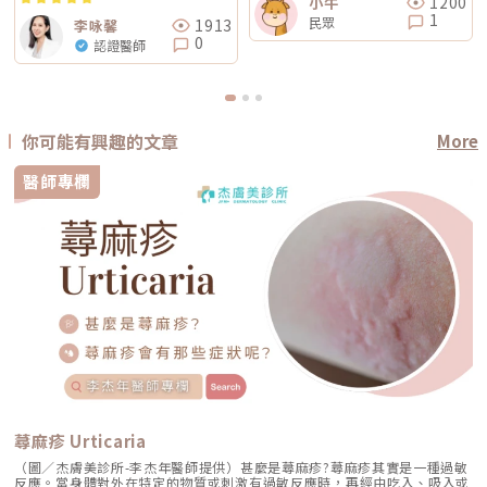
1200
小牛
1
民眾
1913
李咏馨
0
認證醫師
你可能有興趣的文章
More
醫師專欄
蕁麻疹 Urticaria
（圖／杰膚美診所-李杰年醫師提供）甚麼是蕁麻疹?蕁麻疹其實是一種過敏
反應。當身體對外在特定的物質或刺激有過敏反應時，再經由吃入、吸入或