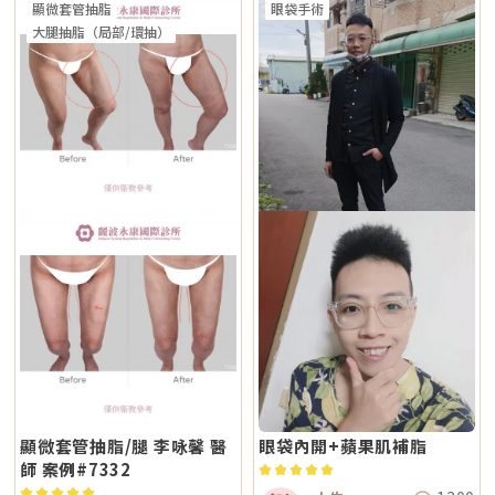
顯微套管抽脂
眼袋手術
大腿抽脂（局部/環抽）
顯微套管抽脂/腿 李咏馨 醫
眼袋內開+蘋果肌補脂
師 案例#7332