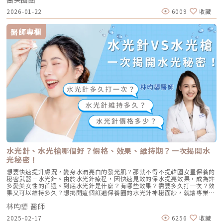
出現的副作用、風險族群，以及術前術後該注意的照護細節，協助你在療程
2026-01-22
6009
收藏
前做出更安心、理性的評估。Rejuran 麗珠蘭是什麼？為什麼跟一般水光不
一樣？Rejuran 麗珠蘭的核心成分為 PN／PDRN（多核苷酸），源自鮭魚
DNA 經純化後取得，結構與人體相容性高，常被應用於肌膚保養與修護相
醫師專欄
關療程中，作為協助調整膚況、提升肌膚穩定度的成分之一。在台灣目前核
准使用的麗珠蘭以外用型 Skin Booster為主，多搭配導入或微創方式使
用，與韓國市場常見的注射型使用情境不同，這也是許多消費者最容易混淆
的地方。與一般玻尿酸或水光療程相比，兩者的保養取向與期待重點其實有
所差異。一般水光療程多以補水與短暫膚況提升為主，施作後立即有感；而
麗珠蘭在台灣的使用情境，則偏向長期膚況調整的保養規劃，變化通常隨時
間逐步呈現，而非立即改變。也因此，若療程搭配導入或微創方式進行，初
期皮膚表層可能出現短暫泛紅、刺熱感或輕微不適，恢復節奏與一般水光療
程自然有所不同。麗珠蘭水光系列劑型說明在台灣，麗珠蘭以 PDRN
Booster 水光系列為主，常見有以下兩種劑型分類，實際使用時多搭配導入
或微創療程進行： 麗珠蘭 PDRN 修復水光A 劑 / 第 1 劑：以 C-PDRN + 玻
尿酸B 劑 / 第 2 劑：搭配 4 種胺基酸等保養型成分 主要成分為 PDRN（多
核苷酸） 配方中另搭配胺基酸等保養型成分 使用方向以 整體膚況調理與保
濕穩定為主 多作為膚質乾燥、膚況不穩定時的保養選項之一 麗珠蘭 PDRN
白瓷水光A 劑 / 第 1 劑：以 C-PDRN + 玻尿酸+泛醇B 劑 / 第 2 劑：穀胱甘
肽 + 傳明酸 + 維生素C 同樣以 PDRN為核心成分 配方中另搭配常見於醫美
保養中的亮澤相關成分 使用方向偏向 膚色觀感與整體透亮度調整 多用於在
水光針、水光槍哪個好？價格、效果、維持期？一次揭開水
意膚色均勻度的保養規劃部分產品設計為 A＋B 劑型搭配使用，實際配置方
光秘密！
式由醫師依個人膚況與療程規劃進行調整。上述分類僅為劑型方向說明，並
非效果強弱或適合所有人的固定選項。麗珠蘭可能引發的副作用有哪些？會
想要快速提升膚況，變身水潤亮白的發光肌？那就不得不提韓國女星保養的
持續多久？在台灣，合法使用的麗珠蘭多屬外用型 Skin Booster 產品，本
秘密武器－水光針。由於水光針療程，因快速見效的保水提亮效果，成為許
身通常不太會造成明顯副作用。院所大多會搭配導入或微創類醫美儀器協助
多愛美女性的首選。到底水光針是什麼？有哪些效果？需要多久打一次？效
成分吸收，因此多數人感受到的術後反應，主要來自皮膚表層的短暫刺激，
果又可以維持多久？想揭開這個紅遍保養圈的水光針神秘面紗，就讓專業醫
而非產品本身。常見狀況說明1. 局部泛紅、腫脹（偶見點狀瘀青）導入或微
師用本文帶你了解吧！➤先了解紅遍韓國的水光針是什麼？所謂的「水光
創類儀器在皮膚表層形成細微刺激點後，可能出現短暫泛紅或輕微腫脹，通
林昀嬃 醫師
針」又稱「水光槍」或「水光注射」，是從韓國紅回臺灣的醫美保養型療
常約 2～5 天內會逐漸緩解。少數本身微血管較脆弱的人，可能會出現零星
程。「水光針」及「水光槍」，其實指的都是同一種療程，差別只在操作方
點狀瘀青，但多屬暫時性反應，隨著修復進行會自然消退。2. 輕微刺痛、癢
2025-02-17
6256
收藏
式不同，而在這篇文章我們都統一稱作「水光針」。（圖／欣莘時尚美學診
感或乾燥脫皮部分人對活性成分較為敏感，或在儀器能量作用後，短暫感到