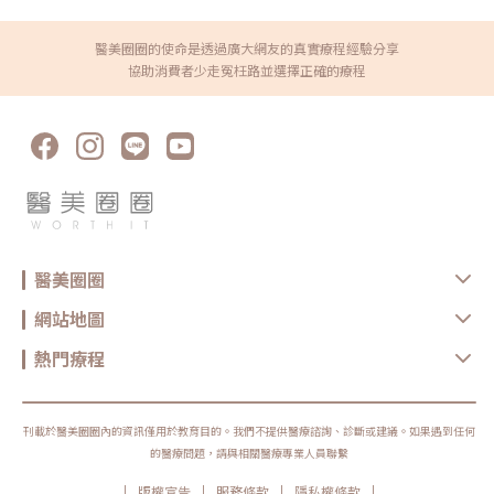
Hycoox水光槍智能注射儀器，智能判定合適的深度及劑量，槍口配有多支
以及UP雷射在治療燒燙傷疤痕方面有哪些獨特的特點。面對燙傷帶來的困
升級！ 高效鎖住青春新選擇麗珠蘭全攻略！詳解PDRN成分+醫美熱門搭配
針頭，可以一次同時施打多發，並將營養成分均勻的施打在每寸肌膚，不僅
擾，我們可以信賴專業的醫美技術，讓皮膚重新恢復美麗，為受傷部位帶來
方方式大公開aesplla 原生曙光瓶：您需要知道的事麗珠蘭常見問題
可以縮短水光療程時間、全臉劑量的分配也更加精準。《點擊看完整文章介
全新的生命力。燙傷有區分為哪些等級？一級燙傷：這種燙傷等級主要表現
FAQQ1：麗珠蘭建議多久進行一次？多數情況下，會建議約每 4 週進行一
醫美圈圈的使命是透過廣大網友的真實療程經驗分享
紹》文章轉載自「欣莘時尚美學診所-林昀嬃醫師專欄」
在皮膚表層受損，而真皮和皮下組織則會引起反應性的充血現象。通常會出
次，連續安排 3 次作為一個完整療程。實際頻率仍會依個人膚況、生活作息
協助消費者少走冤枉路並選擇正確的療程
現輕微的疼痛和刺痛感，大約3到7天內可以完全恢復，並且不會留下任何疤
與醫師評估而有所調整。Q2：麗珠蘭療程後多久會有感覺？不少人在療程
痕。這種情況最常見的例子就是太陽曬傷，當皮膚長時間暴曬在陽光下時，
後的幾天內，會先感受到肌膚觸感變得較為水潤、柔軟。約一週左右，整體
就會出現這樣的狀況。二級燙傷：要判斷是否為二度燙傷，最直接的方法就
膚況的穩定度與細緻感會慢慢顯現。約 2～4 週內，肌膚狀態會持續調整，
是觀察是否有起水泡。這種燙傷通常會影響到表皮和真皮層，會出現疼痛
看起來更平滑、彈性感更自然。實際感受仍會因個人體質與日常保養而有所
感、刺痛感、皮膚發紅，並且形成水泡。恢復期大約需要2週左右，後續可
差異。Q3：麗珠蘭的效果大約可以維持多久？在完成 3 次療程後，多數人
能會留下輕微的疤痕。三級燙傷：當面對三度燙傷時，需迅速尋求送醫治
可感受到膚況維持約 半年至一年。維持時間會受到膚質、作息、保養習慣
療。此等級的燙傷已嚴重影響了不僅僅是表皮和真皮層，甚至可能是更深層
等因素影響，後續是否進行加強保養，可再與醫師討論。Q4：台灣做的麗
的肌肉、肌腱和神經。症狀會有疼痛感、刺痛感，以及出現白色水泡。傷口
珠蘭，和韓國是一樣的嗎？台灣合法使用的麗珠蘭屬於外用型 Skin
顏色可能從粉紅色到紅色，且出現不均勻的白色或棕褐色斑塊。然而，若神
Booster，通常搭配導入或微創方式進行；而韓國市場常見的，則以注射型
經已受損，就不會感到疼痛。恢復期通常需要2週以上，且可能會留下明顯
療程為主，兩者在操作方式、術後反應與恢復期上皆有所差異。因此，無論
的疤痕。四級燙傷：若是四度燙傷，情況十分危急，如果無法及時就醫，受
是治療期待、術後照護，或恢復節奏，都不建議直接套用韓國的經驗來評
傷部位恢復將十分困難。此時，表皮層和真皮層可能已經壞死。症狀會出現
估，應以台灣實際使用方式為準，並由專業醫師進行個別評估與建議。另
死白色或深黑色的乾硬塊。由於神經已受損，往往無法感覺到明顯的疼痛。
外，進行療程前也可主動向診所確認產品來源與合法性，確保療程安全與自
醫美圈圈
在這種情況下，通常需要進行植皮手術，以幫助傷口癒合。對於一級或二級
身權益。Q5：麗珠蘭修復水光與白瓷水光有什麼差別？兩者訴求方向不
燙傷，我們可以採取及時有效的處理措施，以獲得良好的治療效果。遇到燙
同，可依膚況需求選擇：修復水光：著重於調整肌膚狀態，讓膚觸更細緻、
傷時，第一時間要立即沖水，如果條件允許，可以使用冰塊進行冰敷。之後
穩定度與水潤感提升白瓷水光：偏向改善整體膚色觀感，讓肌膚看起來更透
網站地圖
應聽從醫師建議，使用燙傷藥膏和除疤藥膏，通常1到2週即可痊癒。而對於
亮、乾淨實際適合的選擇，仍建議由醫師評估後再進行規劃。有些療程是為
三級或四級燙傷，情況就比較嚴重，無法自行處理，這時應該立即尋求外界
了快速改變，而麗珠蘭比較像是把肌膚的「底子」慢慢照顧好。它不強調誇
協助，並及時送往醫院尋求專業治療。除疤治療有哪些方法？燒傷疤痕會影
熱門療程
張的效果，而是讓膚況在時間裡逐步調整，看起來更順、更穩定。對想把保
響皮膚的外觀，但在痊癒後，我們可以尋求醫美的協助來進行除疤治療。一
養往前推一點、又在意自然感的人來說，這樣的療程節奏，反而更容易長久
級和二級燒傷通常不會留下顯著的疤痕，最多只會有輕微的疤痕。對於這種
維持。★溫馨提醒★小編要提醒大家，醫療並非單純的商業交易，所有的療
情況，我們可以使用除疤藥膏即可。對於三級和四級燙傷所留下的疤痕通常
程都伴隨著風險。因此，作為消費者應該謹慎選擇合適的醫療方案，以確保
很明顯，比較難去除。如果疤痕呈深色，建議可以考慮使用「UP雷射」進
安全與健康。
行治療。若皮膚出現凹凸不平的情況，建議可選擇「自體或異體真皮填補」
刊載於醫美圈圈內的資訊僅用於教育目的。我們不提供醫療諮詢、診斷或建議。如果遇到任何
的方式。若以上2種方式的效果不如預期，那麼可以考慮進行「除疤手
的醫療問題，請與相關醫療專業人員聯繫
術」，通常會在傷口完全癒合後幾個月進行。UP雷射有什麼特點？1. UP雷
射是由擁有50年雷射研發歷史的Lumenis以色列大廠所研製。2. UP雷射通
|
|
|
|
版權宣告
服務條款
隱私權條款
過美國FDA核准35項醫療美容治療適應症，包含：痘疤、蟹足腫、手術疤