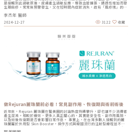
是接觸到此過敏原後，皮膚產生過敏反應，導致血管擴張、通透性增加而發
生蕁麻疹。常常無預警發生，又在短時間內症狀消失，故有「風疹塊」的俗
稱。一般分為急性蕁麻疹、慢性蕁麻疹及物理性蕁麻疹。蕁麻疹會有那些症
李杰年 醫師
狀呢?皮膚會突起大小不一、界線清楚、紅或白隆起的膨疹(wheal)，當搔癢
到皮膚其他未發疹處，隨後也會引起膨疹。主要集中在手臂、臉及腿等部
2024-12-27
3122
收藏
位。若在嘴唇、眼這些皮膚薄的地方，因皮膚內血管擴張，通透性增加導致
腫脹，造成血管性水腫（angioedema）。蕁麻疹也可能發生在胃腸道及喉
嚨等黏膜部位，造成噁心嘔吐、腹痛、腹瀉、胸悶、呼吸困難等症狀。蕁麻
疹好發在那些人身上?有三分之一的人都有過蕁麻疹經驗，大多為年輕女
性，其他包括過敏體質、感染、有遺傳病史、內分泌失調患者、生活壓力過
大…等。蕁麻疹如何形成的?病因為何?外來抗原、光熱刺激、物理性刺激、
藥物、食物等造成皮膚表皮內肥大細胞（Mast Cell）及血球中的嗜鹼性球
（Basophils）刺激免疫球蛋白IgE抗體產生作用，並產生釋放多種物質，
造成血管壁滲透性增加/腫脹，其中組織胺會引發癢、紅疹。當肥大細胞
（Mast Cell）在真皮或皮下組織被活化，就可能造成血管性水腫
（angioedema）。常見病因如下：吸入抗原：如花粉、毛髮、塵蟎、黴菌
孢子、動物毛髮及皮屑等。食物：如奶、蛋、堅果、花生、大豆、食品添加
物，魚、甲殼類海鮮等。藥物：如盤尼西林類、非類固醇類止痛藥、磺胺類
藥物、麻醉藥物等。昆蟲叮咬：跳蚤、蟎蟲、蜜蜂、螞蟻、錐蝽（俗稱接吻
蟲）等。接觸物：染髮劑，乳膠手套、金屬類等。物理因素：壓迫摩擦刺
激、冷熱刺激、日光刺激及冷水刺激等。心理因素：壓力、疲勞等。感染：
鼻竇炎、肺炎、慢性肝炎、香港腳等病毒、黴菌感染。蕁麻疹種類急性蕁麻
疹-由食物、藥物，吸入性抗原、感染等引起，在移除過敏原後症狀就會痊
癒。但仍有接近一半是找不到原因的。慢性蕁麻疹-症狀反覆發作超過六個
星期以上，大多數找不到引起的原因。物理性蕁麻疹-很多非抗原性的原因
做Rejuran麗珠蘭前必看！常見副作用、恢復期與術前術後
引發的蕁麻疹都歸在此類，例如:膽鹼性蕁麻疹（Cholinergic Urticaria）：
對熱過敏，經由運動後、沖泡熱水澡、情緒不穩導致體溫上升而引發蕁麻
近年來，Rejuran 麗珠蘭在醫美圈的討論熱度持續攀升，卻也讓不少消費者
疹。皮膚劃痕症：用指甲或鈍物劃過的地方，馬上浮起疹塊引起蕁麻疹。日
產生混淆。相較於療效，更多人真正關心的，其實是安全性、副作用風險，
光性蕁麻疹：日光照射引發。延遲性壓迫性蕁麻疹：壓迫後4到6小時後，壓
以及術後恢復期是否會影響日常作息。 事實上，在台灣多數人接觸到的麗
迫處皮膚出現疹塊，常見於包包壓迫處、腰際繫皮帶處、女性內衣勒痕處
珠蘭屬於外用型 Skin Booster，操作方式與韓國流行的注射型療程並不相
等。《點擊看完整文章介紹》文章轉載自「杰膚美診所-李杰年醫師專欄」
同，因此術後反應、恢復節奏與照護重點，自然也不能用同一套標準來看
醫美圈圈
待。 本篇將從台灣實際應用角度出發，帶你一次釐清 Rejuran 麗珠蘭可能