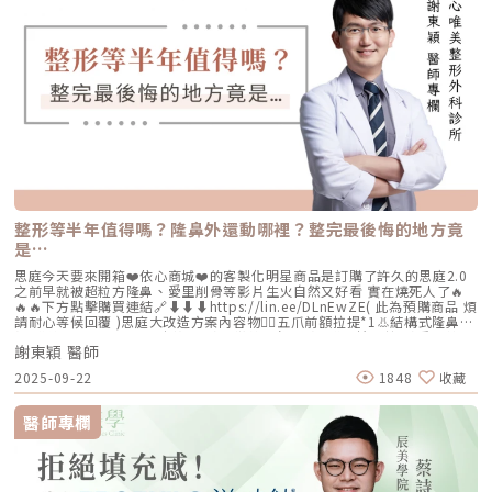
整形等半年值得嗎？隆鼻外還動哪裡？整完最後悔的地方竟
是…
思庭今天要來開箱❤️依心商城❤️的客製化明星商品是訂購了許久的思庭2.0
之前早就被超粒方隆鼻、愛里削骨等影片生火自然又好看 實在燒死人了🔥
🔥🔥下方點擊購買連結🔗⬇️⬇️⬇️https://lin.ee/DLnEwZE( 此為預購商品 煩
請耐心等候回覆 )思庭大改造方案內容物💁‍♀️五爪前額拉提*1👃結構式隆鼻*1
(加購縮鼻翼、敲鼻骨、貴族手術)👄微笑嘴角*1 (加購嘴邊肉拉提)重點摘
謝東穎 醫師
要：00:00 搶先看⚡⚡01:43 開箱手術方案內容物02:02 上臉眉眼分析 : 五
爪前額拉提02:36 中臉隆鼻分析 : 結構式隆鼻合併貴族手術03:58 下臉唇巴
2025-09-22
1848
收藏
分析 : 微笑嘴角+嘴扁肉拉提04:43 華麗買家秀05:25 五星好評分享
⭐⭐⭐⭐⭐▸▸歡迎合作洽談：followheart.marketing@gmail.com◂◂依心唯
美整形外科診所地址｜台北市信義區基隆路二段15號2樓電話｜（02）
醫師專欄
2345-6777官方網站｜https://www.followheart.com.tw/官方諮詢｜
https://follow-heart.com/line臉書粉專｜https://follow-
heart.com/case_fbIG追起來｜https://follow-
heart.com/case_igWeChat ID｜Dr_followheart