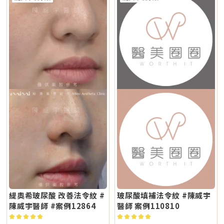
臉/四肢 黃金探頭：身體 疼痛感 多數定位為較舒適型 但仍因人而異 感受通
AI 智慧影像分析與低溫保護，可讓能量更集中在斑點本身，減少熱擴散造成
是用音波處理深層輪廓拉提，再用電波改善皮膚緊緻與膚質鬆弛，讓效果更
常較明顯，但依能量、部位與個人耐受度不同 常見效果感受 膚質變細、臉
的紅腫或反黑風險。對於需要更加精準、可控的淺層色素改善者，是較新的
全面。不過，電音波不是「全部打越多越好」。發數、能量、施作順序、間
部較緊 光澤提升 輪廓變緊、線條感改善 適合重點 想變精緻、自然、保養型
治療選擇。Q2：一次療程能看到效果嗎？需要做幾次比較理想？淺層曬
隔時間，都需要依照個人臉部條件設計。如果臉部脂肪偏少、皮膚偏薄、曾
想加強緊緻、抗老、輪廓型 原理差異：單極、雙極到底是什麼？很多人看
斑、雀斑在單次治療後多半能看到初步變化；但深層或混合型色素通常需要
做過其他療程，或是近期剛打過針劑，更要讓醫師完整評估，避免過度治
到「單極」、「雙極」會覺得很難懂，其實可以用生活化的方式理解。單極
多次治療，效果會以「循序淡化」的方式呈現。實際次數與間隔仍須依個人
療。做電波音波前，要注意哪些事？第一，先判斷自己是哪一種老化問題在
電波：像是把熱能傳遞到較深、較廣的範圍，主要作用於較深層皮膚組織
膚況並由醫師評估調整。Q3：Reepot 是否有反黑風險？術後該注意什麼？
選電波或音波前，先不要急著問「哪個比較好」，而是要先看自己的老化問
（以真皮層為主），常被用於緊緻與支撐感相關需求。鳳凰電波即屬於單極
任何除斑型雷射都可能有反黑風險，但 Reepot 因熱傷害較低、加上冷卻系
題屬於哪一種。臉部老化常見可分成四大類：組織鬆弛下垂、結構性凹陷、
射頻應用。雙極電波：則是將能量集中在兩個電極之間，作用範圍相對較
統保護，發生率較低。術後的關鍵在於防曬和保濕，尤其治療後一週避免曝
皺紋形成、膚質老化。電波和音波主要處理的是「鬆弛與下垂」這一類問
淺，較常被用於膚質細緻、表層改善等需求。無雙電波的特色，在於將單極
曬、蒸氣、刺激性保養品。若依照術後指示照護，能大幅降低色素反應的機
題。電波偏向改善皮膚鬆弛、細紋與緊緻度；音波偏向改善輪廓下垂、嘴邊
與雙極兩種模式結合於同一療程設計中。根據官方資料，DENSITY 可透過
會。Q4：敏感肌或薄皮膚適合做 Reepot 嗎？Reepot 的能量模式相對溫
肉與下顎線模糊。但如果是太陽穴凹陷、淚溝、臉頰凹陷這類結構性凹陷，
不同射頻模式，將能量分別作用於深層與淺層皮膚。因此，兩者並不是「誰
和，加上冷卻保護，對敏感肌而言較為友善。但敏感肌的特性是屏障本身不
或是斑點、色素沉澱這類膚質問題，單靠電波或音波不一定能解決，需要搭
比較高級」，而是設計邏輯不同。若主要需求為輪廓拉提與緊緻，單極射頻
穩定，因此治療前仍需要專業檢視膚況，若正處於發炎、乾裂或紅敏期，建
配其他療程評估。第二，不要只看價格，更要看療程規劃是否合理電波音波
為主的療程通常較符合需求；若希望同時兼顧膚質細緻與輕度緊緻，複合式
議先穩定皮膚後再安排療程。Q5：做 Reepot 之後多久可以搭配其他醫美
的價格會受到儀器種類、探頭、發數、施作部位、能量設定與診所規劃影
電波療程則可能更具彈性。效果差異：拉提感、緊緻感、膚質感不一樣1. 拉
療程？治療後皮膚需要時間恢復，因此若要搭配保濕導入、水光等溫和療
響。價格便宜不一定不好，但如果只用價格做決定，很容易忽略真正重要的
提感如果你的主要困擾是「臉部鬆弛」、「下顎線不清楚」或「嘴邊肉變明
程，通常約 2～3 週即可視膚況安排；若是皮秒、飛梭、強效換膚或注射等
事：這療程到底有沒有符合你的臉部狀況？同樣是音波，有人需要加強下顎
顯」，鳳凰電波通常是較常被討論的選項之一。其應用多與輪廓緊緻與鬆弛
刺激性較高的項目，建議至少間隔 4 週再評估。適當的間隔能降低反黑與過
線，有人需要處理嘴邊肉；同樣是電波，有人重點在眼周細紋，有人重點在
改善相關，常見於臉部、眼周與身體的緊緻與平滑需求。2. 膚質感如果你的
度刺激的風險，也讓後續療程效果更穩定。Q6：Reepot 的療程費用大約是
臉頰鬆弛。規劃不同，效果自然也會不同。所以選療程時，不只要問「多少
問題不是明顯鬆弛，而是「皮膚看起來粗」、「毛孔明顯」、「妝感不服
多少？Reepot 的價格會依照治療部位、所需的能量深度、是否搭配其他療
錢」，也要問清楚：使用什麼儀器？施作哪些部位？大約發數或治療範圍怎
貼」或整體氣色較疲累，無雙電波的複合式能量設計相對較符合這類需求。
程以及整體規劃次數而有所差異。一般費用多落在一萬至三萬多元之間，但
麼規劃？為什麼我的狀況適合這個療程？第三，確認儀器來源、探頭耗材與
除了緊緻效果外，也常被用於膚質細緻與整體質感提升，因此常被市場定位
實際金額仍需依個人斑點狀況與療程組合評估後才能確認。建議先安排諮
施作人員電波音波屬於能量型醫美療程，安全性和儀器來源、探頭耗材、操
為入門型抗老或精緻型電波療程。3. 自然度兩者都屬於非侵入式療程，因此
詢，由專業醫療人員確認膚況後提供最適合的治療方案與費用。Q7：
作經驗都有關。建議選擇前可以確認是否為合法原廠認證儀器、是否使用原
通常不會像手術或填充療程一樣產生立即的結構性改變，效果多半呈現為漸
Reepot 術後的人工皮需要貼多久？Reepot 治療後會在局部覆蓋人工皮，
廠探頭或合規耗材，以及是否由合格專業醫療人員評估與操作。另外，醫師
進式、自然型。常見的效果訴求差異在於：鳳凰電波多偏向輪廓線條與緊緻
主要是保護剛治療的肌膚並協助屏障修復。人工皮不建議自行撕除，多數人
的臉部解剖概念與美感判斷也很重要。因為電波音波不是「能量越強越
感的提升；無雙電波則較偏向整體膚質細緻、緊實與光澤感的改善。哪一種
會在約兩週左右回診時，由醫療人員視膚況協助取下。人工皮脫落後，治療
好」，而是要看你的皮膚厚度、脂肪量、鬆弛程度、臉型比例去調整。過度
比較痛？無雙電波真的比較不痛嗎？疼痛感是很多人選療程時最在意的問
部位的色素也會在這段期間逐漸代謝、變淡。斑點帶來的影響，往往不只是
治療不一定更漂亮，反而可能不自然或效果不如預期。第四，效果需要時
題。以療程設計來看，鳳凰電波因為以單極射頻為主，能量感通常會比較明
外觀變化，更讓人感到氣色黯淡、不如以往。隨著醫美技術不斷推陳出新，
間，不要用術後當天判斷成敗電波和音波都是透過熱能刺激膠原蛋白反應，
顯。部分人會形容為熱、刺、酸、脹，尤其在骨感較明顯或皮膚較薄的位
Reepot AI 時光雷射為色素治療帶來更精準、可控的方式，讓除斑不再停留
不是做完當天就完成全部效果。部分人術後會先感覺皮膚變緊、輪廓比較
置，感受可能更強。無雙電波則因為設計上有SAC智能冷卻系統與RIC即時
在效果難預測的時代。期望這篇文章能幫助你清楚掌握除斑方向與選擇，在
緹奧希玻尿酸 改善法令紋 #
玻尿酸填補法令紋 #陳威宇
順，但真正的膠原蛋白新生與重組，通常需要數週到數月慢慢發生。所以做
阻抗偵測補償系統等設計，因此為舒適度較高的電波療程。但這裡要講清
規劃療程時，也建議由專業醫師根據膚況量身評估，找到最適合、安全的改
完後不要急著用第一天的樣子判斷有沒有用，也不要因為短期內沒有巨大變
陳威宇醫師 #案例12864
醫師 案例110810
楚：不痛不代表完全沒感覺，舒適也不代表每個人都一樣。疼痛感會受到很
善方式。★溫馨提醒★小編要提醒大家，醫療並非單純的商業交易，所有的
化就立刻否定療程。非侵入式拉提的特色通常是漸進、自然，而不是突然大
多因素影響，包括： 個人耐痛程度 施作部位 能量設定 是否敷麻 醫師手法
療程都伴隨著風險。因此，作為消費者應該謹慎選擇合適的醫療方案，以確
幅改變。第五，不要期待一次療程解決所有老化問題臉部老化不是只有皮膚
皮膚厚薄與骨感程度 當天身體狀態所以比較精準的說法是：無雙電波通常
保安全與健康。
鬆而已，還可能包含膠原蛋白流失、脂肪位移、骨架支撐變弱、皮膚厚度改