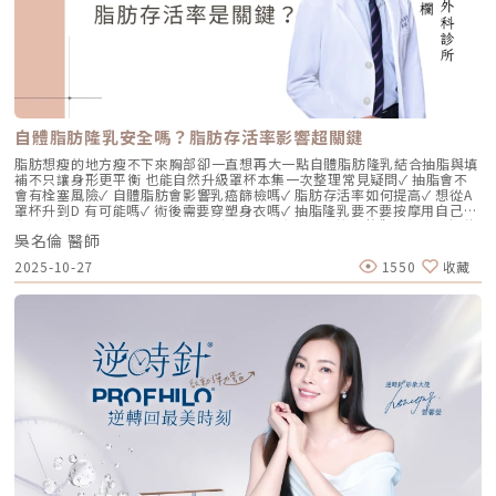
面部僵硬或「醫美臉」。而 Profhilo 逆時針的誕生，是為了從細胞底層進
行「修復與重塑」，讓皮膚自己找回年輕時的彈性。二、 Profhilo 逆時針
的科學核心：NAHYCO™ 專利技術Profhilo逆時針來自瑞士著名的 IBSA 製
藥集團。身為專業醫師，我非常看重產品的「純淨度」與「穩定性」。
Profhilo 之所以能在國際醫美界佔有一席之地，在於其革命性的
NAHYCO™ 專利熱融合技術。1. 醫學界的「純淨」突破：無化學交聯劑一
般玻尿酸為了維持在體內的時間，必須添加化學交聯劑（如 BDDE）。雖然
這在合法範圍內是安全的，但對於過敏體質或追求極致天然的客戶來說，仍
存在延遲性發炎的風險。Profhilo逆時針 透過精確的加熱與降溫製程，讓
自體脂肪隆乳安全嗎？脂肪存活率影響超關鍵
高分子與低分子玻尿酸產生自然的氫鍵鍵結，完全不含 BDDE。這意味著它
具備極高的「生物相容性」，注射後能與人體組織完美融合。2. 高低分子玻
脂肪想瘦的地方瘦不下來胸部卻一直想再大一點自體脂肪隆乳結合抽脂與填
尿酸的「黃金比例」Profhilo 含有目前市面上極高濃度的玻尿酸
補不只讓身形更平衡 也能自然升級罩杯本集一次整理常見疑問✓ 抽脂會不
（64mg/2ml），它結合了： 高分子量玻尿酸（H-HA）：提供穩定的物理
會有栓塞風險✓ 自體脂肪會影響乳癌篩檢嗎✓ 脂肪存活率如何提高✓ 想從A
支撐與深層鎖水，改善鬆弛。 低分子量玻尿酸（L-HA）：作為傳遞信號的
罩杯升到D 有可能嗎✓ 術後需要穿塑身衣嗎✓ 抽脂隆乳要不要按摩用自己的
分子，直接活化真皮層內的纖維母細胞，誘導膠原蛋白與彈力蛋白新生。這
脂肪 打造柔軟真實的胸型適合誰 怎麼做 最有效將給妳完整觀念與安心評估
種「1+1 > 2」的協同作用，讓 Profhilo 在進入皮膚後，能像液態電波一
吳名倫 醫師
依據重點摘要：0:00 #她說他說0:40 #自體脂肪隆乳v.s.#假體隆乳 想要哪
樣迅速擴散，全面性地改善膚質。三、 3 種細胞與 5 種蛋白：解開「液態
一樣？1:02 關於手術安全性 #自體隆乳2:12 不同的抽脂方式 #脂肪存活率
2025-10-27
1550
收藏
電波」的逆齡關鍵在辰美學的診間，我常跟客戶解釋，Profhilo 就像是為
會一樣嗎？3:16 關於抽脂安全 #脂肪栓塞問題 ？4:09 關於手術安全性 #矽
肌膚施加了一種「啟動指令」。它不僅僅是補水，而是啟動了「3+5 逆齡機
膠隆乳相關影片：• 罩杯升級前必看，自體脂肪豐胸解析！ EP20• 男生
制」： 活化 3 種關鍵細胞： 纖維母細胞：這是皮膚的「膠原工廠」。 角質
女乳好尷尬，胸部困擾的隱藏原因你有嗎？ EP24• 抽就對了？抽脂局部雕
形成細胞：強化表皮防禦力，讓肌膚看起來更細緻、有光澤。 脂肪幹細
塑大解密，它沒想像可怕！EP31---LINE
胞：幫助恢復皮下組織的飽滿感，減緩隨著年齡增長的皮下萎縮。 啟動 5
@aclinichttps://lin.ee/zGPja49▼詢問整形大小事https://answer-
種關鍵結構蛋白：包括 I 型、III 型、IV 型、VII 型膠原蛋白以及最關鍵的彈
clinic.com/▼詢問皮膚大小事https://answer-skin.com/▼詢問變美大小
力蛋白。這種全方位的重塑效果，能讓下顎線變清晰，讓細紋從底層淡化。
事https://answer-skincare.com/安瑟美膚整形外科診所
這就是為什麼它被暱稱為「液態電波」。電波是靠「熱能」刺激新生，而
FBhttps://www.facebook.com/AnswerClinic安瑟美膚整形外科診所
Profhilo 是靠「生物分子信號」啟動新生。對於皮膚薄、怕痛或不適合高
IGhttps://www.instagram.com/aclinic.group/吳名倫醫師：Dr.Allen 整
能量儀器的客戶來說，這是一個非常理想的選擇。四、 蔡醫師的精準美
形醫美體塑學苑https://www.facebook.com/drallenbody吳名倫醫師
學：BAP 五點拉提點位解析施打 Profhilo 是一門藝術。我們採用國際標準
IGhttps://www.instagram.com/psdr_allen/安瑟美膚整形外科診所地
的 BAP（Bio Aesthetic Points）五點拉提打法，這五個點是避開重要血
址：臺北市大安區安和路一段113號2樓之1電話：（02）7709-9398
管、精準對準臉部支撐結構的黃金位置： [1] 顴骨高點： 位於顴骨最突出的
地方，需離眼睛外側至少 2 公分。能像掛鉤一樣，為中臉提供向上向外的支
撐力。 [2] 鼻翼與瞳孔垂直線交界： 在鼻翼與耳廓之間畫出水平線，再從瞳