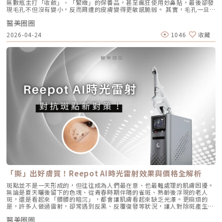
限制表情，也不需要像手術拉皮那樣漫長的恢復期。對於生活忙碌、注重效
無數瓶主打「收斂」、「緊緻」的保養品，甚至瘋狂使用妙鼻貼，最後卻發
說，醫美的意義不在於把妳變成另外一個人，而在於「找回最巔峰狀態的
保護表皮，大幅提升舒適度既然要用熱能破壞深層的皮脂腺，表皮會不會被
率的現代人來說，這讓它更容易被接受，成為許多人延緩老化、提升膚質的
現毛孔不但沒有變小，反而周遭的皮膚變得更敏感脆弱。 其實，毛孔一旦
妳」。看著客人在治療後，重新對鏡子裡的自己露出自信的微笑，那是我身
燙傷？這正是 AviClear 的另一項核心專利。機器配備了專屬的 AviCool™
首選。臨床案例分享以下為原廠提供的實際案例，透過Profhilo逆時針療
被撐大，就像是被撐鬆的橡皮筋，光靠日常塗抹保養品是很難「完全逆轉」
為醫師最大的成就感。我會運用 Ultherapy Prime 美國音波第二代的精準
藍寶石接觸式冷卻系統。在雷射擊發前、擊發中與擊發後，冷卻系統會持續
程，觀察治療前後肌膚狀態的變化，供大家參考了解療程效果。璞菲洛
醫美圈圈
的。想要有效改善毛孔粗大，我們必須先搞懂你的毛孔是哪一種「型」，才
技術，結合我對面部結構的美感理解，悉心守護妳每一寸肌膚的張力。如果
將表皮溫度維持在安全的低溫狀態。這不僅能防止表皮熱傷害、避免術後反
Profhilo常見Q&AQ1：PROFHILO和水光療程有什麼差別？ 水光著重在肌
能對症下藥！這篇文章將帶你從日常保養到專業醫美療程，全面拯救毛孔粗
您也對輪廓的流失感到焦慮，或者正猶豫哪種療程最適合自己，歡迎預約來
黑，更大幅降低了療程中的痛感，讓患者在不需要敷麻藥的情況下（視個人
2026-04-24
1046
收藏
膚表層補水，讓皮膚變得水嫩透亮；而PROFHILO作用層次更深，不只補
大的終極對策。為什麼我的毛孔會變大？揭開毛孔粗大的 6大元兇在探討怎
診間，讓我們在一個放鬆、透明的環境下，一起討論出最適合您的減齡計
耐受度而定），也能順利完成治療。AviClear 戰痘雷射 vs. 藍雷射與傳統療
水，還能活化膠原蛋白、彈力蛋白等細胞修復，提升整體彈性與緊緻度。它
麼解決之前，我們得先抓出讓毛孔變大的罪魁禍首。毛孔粗大絕對不是單一
畫。
法：抗痘金大PK過去我們面對嚴重的青春痘，「吞口服A酸」幾乎是唯一的
的特點是透過穩定擴散來刺激肌膚自我修復，不靠刺激或破壞，適合想全面
原因造成的，通常是以下幾個因素交織而成的結果：1. 【油脂型毛孔】：中
終極解方。然而，隨著光電科技的突破，現代的醫美抗痘已經邁入了「精準
改善膚況的人。Q2：可以和電波、音波等療程搭配嗎？ 可與電波、音波等
東油田的擴建工程毛孔是皮脂排出的主要通道。當你的皮脂腺天生比較發
破壞皮脂腺」的新紀元。目前市面上討論度最高的兩大抗痘黑科技，分別是
療程搭配使用，建議間隔約兩週，具體施打順序與時間需由醫師評估。電
達，或是受到氣溫升高、荷爾蒙波動、常吃高油高糖食物影響，導致出油量
AviClear 戰痘雷射與 CAPRI 藍雷射。雖然兩者都主打不吃藥、從根源控
波、音波術後可加速肌膚修復並延長效果，但需等皮膚完全降溫後再進行
大增時，通道就會被迫「擴建」來排出這些大量油脂。2. 【角質型毛孔】：
油，但在波長與作用機制上卻有著根本的差異。我們該如何選擇？它們與傳
Profhilo療程。施打前請務必諮詢醫師，遵從專業建議安排療程。Q3：璞
通道堵塞引發的連鎖反應健康的肌膚會自然代謝老廢角質，但如果代謝異
統的口服A酸又有什麼不同？以下為您全面解析。頂尖對決：AviClear 戰痘
菲洛每年需要打幾次？ 一個完整療程通常包含三次施打，前兩次相隔約一
常，這些廢棄角質就會和皮脂、空氣中的髒污混合在一起，死死地堵塞在毛
雷射 vs. CAPRI 藍雷射這兩款都是目前熱門的無藥物抗痘雷射，雖然目標一
個月，第三次則可在四到六個月後進行。視個人膚況與需求，也可安排後續
孔開口。久而久之，毛孔就像被塞了軟木塞一樣，被越撐越大。3. 【老化型
致，但「作戰策略」卻截然不同：1. AviClear 戰痘雷射（1726nm）：專
加強療程，以延續效果。Q4：頸紋、手部老化也能打嗎？ 可以。Profhilo
毛孔】：膠原蛋白流失的初老警報真皮層中的「膠原蛋白」和「彈力蛋白」
注皮脂腺的「源頭阻斷」作用原理：搭載專利 1726nm 波長，具備極高的
在頸部與手背同樣有良好表現，能改善乾紋與鬆弛，是全方位肌膚重建療
就像是撐起毛孔的堅固地基。隨著年齡增長，或是長期不防曬導致的「光老
「油脂專一性」，能穿透皮膚精準鎖定並加熱肥大的皮脂腺，使其萎縮。核
程。Q5：是否適合所有膚質？ 大多數人皆可接受，但孕婦、哺乳中女性與
化」，地基流失、失去支撐力，毛孔邊緣的肌膚就會順著地心引力往下垂。
心強項：直接從源頭切斷出油量並破壞痘痘的生長環境，主打極長效的抗痘
對玻尿酸過敏者不建議施打。Q6：哪些人適合做Profhilo？需要幾歲才能
4. 【缺水型毛孔】：肌膚乾旱造成的表面危機這點常被許多人忽略！當角質
與控油效果，非常適合追求長期穩定膚況、不想依賴藥物的人。2. CAPRI
做？Profhilo適合有初期老化、乾燥或鬆弛困擾的人，通常建議從30歲以後
層極度缺水時，毛孔周圍的表皮細胞會像失去水分的蘋果一樣乾癟、萎縮，
藍雷射（1450nm + 450nm）：控油＋殺菌的「雙效複合」作用原理：結
就可以評估施作。特別推薦給希望改善膚況，又不想讓五官改變或產生膨脹
無法飽滿排列。在細胞與細胞之間的縫隙變大之下，視覺上毛孔就顯得非常
合 1450nm 的熱能來縮減皮脂腺（控油），同時搭配 450nm 藍光直接消
感的人。Q7：施打Profhilo會很痛嗎？會不會腫？需要修復期嗎？療程過
明顯。5. 【疤痕型毛孔】：手癢硬擠留下的歷史遺跡嚴格來說這已經是「痘
滅表皮的痤瘡桿菌（殺菌）。核心強項：雙管齊下，對於臉上正在急性發
程簡單快速，使用極細針在臉部五個特定位點注射，疼痛感輕微。少數人會
疤」的範疇。過去長了嚴重的發炎性青春痘，或是手癢過度暴力擠壓，導致
炎、紅腫的痘痘，具有極佳的立即退紅與消炎效果，適合需要快速壓制大面
有暫時性紅腫或小腫塊，通常幾小時內可自然消退，不會影響日常活動。
真皮層組織嚴重受損。在傷口修復的過程中產生了纖維化拉扯，最終形成不
積發炎的患者。3. 傳統終極武器：口服A酸（Isotretinoin）作用原理：屬
Q8：Profhilo成分天然嗎？會不會引起過敏？Profhilo採用高純度、非動
可逆的凹洞。6. 【蟎蟲型毛孔】：隱形的微小房客在作怪我們的臉上本來就
於全身性的系統性治療。它能全面抑制皮脂腺分泌、使皮脂腺萎縮，同時促
物來源的玻尿酸，不含常見交聯劑成分，安全性高，過敏反應發生機率非常
有共生的「蠕形蟎蟲」，但當免疫力下降、皮脂分泌失衡，或是過度清潔破
進毛囊正常角化，並大幅減少發炎反應與痤瘡桿菌增生。核心強項：能夠一
「撕」出好膚質！Reepot AI時光雷射效果與價格全解析
低，並獲得歐盟CE安全認證。Profhilo璞菲洛是突破傳統玻尿酸觀念的療
壞皮脂膜時，蟎蟲就會大量異常繁殖。牠們會啃食皮脂、進出毛囊，蟲體的
次打擊痘痘的四大成因，對於嚴重型、結節囊腫型痘痘，或是對其他治療
程，不以填充為主，而是提升肌膚自癒力與膚質的「逆時針保養」新選擇。
排泄物與屍體會引發毛囊發炎，進而把毛孔撐大。如何從日常居家保養穩住
斑點並不是一天形成的，但往往成為人們最在意、也最難處理的肌膚困擾。
（包含抗生素、外用藥膏）無效的頑固型痘痘，具有極高的治癒率與長效
如果你渴望不影響生活的微創保養，並希望從根本改善膚質，Profhilo 絕
毛孔不失控？雖然保養品無法讓已經擴大的毛孔完全「縮回」，但正確的居
無論是夏天曬後留下的色塊、從青春時期伴隨的雀斑、熟齡後浮現的老人
性。需注意事項：伴隨較明顯的副作用，最常見包含嘴唇乾裂、皮膚乾燥脫
對值得你列入考量。在選擇療程前，務必諮詢專業醫師，評估自身膚況與適
家保養，能幫助控制毛孔不再進一步擴張，並改善整體膚質的平滑度。1. 溫
斑，還是看起來「髒髒的暗沉」，都會讓肌膚看起來缺乏光澤。更麻煩的
皮、眼睛乾澀等。此外，孕婦絕對禁用（具致畸胎性），療程期間需配合醫
合方案，才能真正達到年輕又自然的理想狀態。選擇合法診所、專業醫師與
和清潔，不過度刺激：選擇胺基酸系等溫和潔顏產品，一天清潔 1～2 次即
是，許多人做過雷射，卻常遇到反黑、反覆復發等狀況，讓人對除斑產生陰
師定期抽血監測肝功能與血脂，且通常需持續服用數個月至一年以上以達到
原廠產品，是安全變美的不二法門。★溫馨提醒★小編要提醒大家，醫療並
可。避免頻繁使用磨砂或強力去角質產品，以減少對皮膚屏障的刺激。2. 適
影。 Reepot AI時光雷射（仿單名為「蕾璞釹雅各雷射系統」，衛部醫器輸
標準的累積劑量。CAPRI 藍雷射與 AviClear 戰痘雷射最主要的差異，在於
非單純的商業交易，所有的療程都伴隨著風險。因此，作為消費者應該謹慎
度使用酸類，幫助代謝角質：對於油脂分泌較旺或粉刺型毛孔，可在醫師或
醫美圈圈
字第 037165 號）自 2025 年 7 月上市後便迅速受到關注，被視為色素治
「雷射波長」與「對油脂的吸收破壞力」。簡單來說，藍雷射主打「控油加