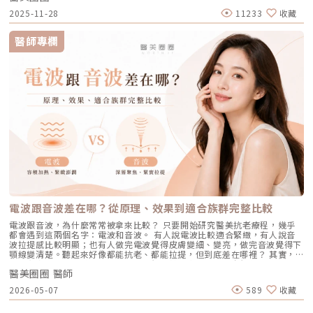
選擇合適的醫療方案，以確保安全與健康。
專業建議下使用酸類保養品： 水楊酸（BHA）：脂溶性，能深入毛孔幫助
療領域重要新進展。它重新定義了傳統除斑的思維，將以往以熱能為主的
殺菌」的雙效機制，適合用來對付輕中度的痘痘與毛孔粗大問題；而
2025-11-28
11233
收藏
油脂代謝，常用於黑頭與粉刺調理。 果酸（AHA，如甘醇酸、乳酸）：主要
「燒灼式破壞」，轉變為更精準、更可控的「震碎式處理」，再結合 AI 影
1726nm 的戰痘雷射則是專為「阻斷皮脂腺」而生，能精準且深度地破壞
作用於表層角質更新，改善肌膚粗糙。 杏仁酸：屬於果酸的一種但兼具親
像分析與超冷卻保護，使治療不僅更安全、也更貼近現代人追求的舒適與高
出油源頭，因此更適合用來拯救中重度發炎、滿臉油光，以及長年反覆發作
脂特性，屬較溫和的酸類選擇。3. 抗老成分 A醇（Retinol）：A醇是目前研
效率。對於過去因反黑、修復期長或效果不均而猶豫的族群而言，Reepot
的頑固型痘痘肌。誰最適合打 AviClear 戰痘雷射？如果符合以下任一情
醫師專欄
究較完整的抗老成分之一，可促進表皮更新，並間接支持膠原蛋白生成，對
的出現為除斑帶來全新的可能。 這篇文章就帶你理解Reepot 到底怎麼運
況，AviClear 將會是非常值得評估的投資： 口服藥物恐懼或不適應者：曾
於老化型毛孔與膚質粗糙有一定幫助。但 A醇具有刺激性，建議採取低濃
作？和你聽過的皮秒、傳統雷射有什麼不同？誰適合做、誰不適合？效果、
經吃過口服 A 酸但無法忍受乾燥脫皮，或是抽血發現肝指數異常而被迫停藥
度、循序漸進方式建立耐受。4. 防曬是關鍵保護：紫外線是造成膠原蛋白流
術後照護、價格又是多少呢？希望能讓你在做選擇前，有完整且中立的參
的人。 備孕中或哺乳中的女性：口服 A 酸有強烈的致畸胎性，停藥後仍需
失與肌膚老化的重要因素之一。長期日曬會加速毛孔鬆弛，因此無論晴雨都
考。為什麼斑點這麼難纏？了解色素成因，是選擇療程前最重要的一步許多
避孕一段時間；而戰痘雷射純粹是物理性光電治療，對全身系統無影響（但
應確實做好防曬（塗抹防曬乳或物理性遮蔽）。醫美療程如何精準對抗毛孔
人以為斑點只是「曬太陽造成的色塊」，但實際上臉上的每一顆斑，都可能
孕婦本身基於安全考量，雷射療程前仍須經醫師評估）。 滿臉油光、毛孔
粗大？如果你期待的是肉眼可見的改善幅度，相比起日常保養，專業的醫美
有不同來源。色素形成的原因多元，深度位置也不相同，因此在治療上自然
粗大者：即使目前沒有嚴重的發炎痘痘，但深受「中東油田」困擾，希望從
療程通常會是更直接且具效率的選擇之一。隨著醫美科技的不斷進步，針對
不能以單一方式應對。常見的斑點來源包括：一、紫外線長期累積的影響日
根本減少出油量的人。 作息不正常、壓力型成人痘：針對因為熬夜、壓力
不同成因的毛孔問題都有相對應的解方！1. 溫和深層清潔：海菲秀
曬會刺激黑色素細胞活躍，形成曬斑、雀斑或不均勻暗沉。二、基因與體質
大導致賀爾蒙波動，進而反覆在下巴、兩頰爆發的成人痘，精準破壞皮脂腺
（HydraFacial）原理：屬於非侵入性的保養。利用專利的負壓水渦流技
因素有些人天生黑色素細胞較敏感，斑點更容易在年輕時就出現。三、荷爾
能有效阻斷復發。 深色肌膚患者：過去許多雷射（如脈衝光、某些淨膚雷
術，溫和無痛地吸出毛孔深層的黑頭、白頭粉刺與多餘皮脂，同時導入高濃
蒙波動包含懷孕、避孕藥、壓力、作息不穩等，都可能使色素活躍，例如熟
射）在深色肌膚上容易引發熱傷害或色素沉澱（反黑）。AviClear 的
度的保濕與抗氧化精華。適合誰：出油粉刺型毛孔、怕痛不敢打雷射、想作
知的肝斑。四、發炎後色素沉澱（PIH）痘痘、皮膚受傷、過度刺激後，都
1726nm 波長針對的是「油脂」而非「黑色素」，因此適用於 Fitzpatrick
為重要活動前的急救保養者。效果與特色：做完當下皮膚立刻感受到「會呼
可能留下深淺不一的色沉。以上原因造成斑點呈現不同的「深度」「密度」
膚色分類的 I 到 VI 型（包含極深色肌膚），安全性極高。AviClear 戰痘雷
吸」的潔淨感，毛孔因為髒污被清空並喝飽水，視覺上會立刻變得細緻，且
與「分布」，也使除斑變得不再只是把黑色素擊散這麼簡單。只要能量不
射 常見 QA 總整理在決定進行療程前，大家心中難免還有一些疑問。我們
無恢復期。2. 光電雷射：皮秒雷射（搭配特殊透鏡）原理：皮秒雷射
足，改善有限；能量過強，又可能刺激皮膚，造成修復期延長、色素反應，
整理了討論度最高的幾個問題：Q1：打 AviClear 戰痘雷射會痛嗎？需要敷
（Pico Laser）是目前詢問度最高的縮毛孔療程。核心在於加上了「蜂巢透
甚至讓斑點反覆出現。也因為色素問題本身複雜，傳統除斑療程才會讓人覺
麻藥嗎？A：疼痛度極低，多數患者甚至不需要敷麻藥！怕痛的人有福了！
鏡」或「聚焦透鏡」。這能在不破壞表皮的情況下，將雷射光束匯聚，在真
得「效果不一定穩定」。要真正提高治療的成功率，關鍵就在於是否能更精
AviClear 搭載了專利的「AviCool™ 藍寶石冷卻技術」，探頭在雷射擊發的
皮層產生「空泡效應（LIOB）」。這就像是在皮膚深層進行微小的破壞，
準、穩定地處理不同深度的黑色素，同時降低熱傷害。什麼是 Reepot AI時
前、中、後都會持續為肌膚表面降溫。治療過程中，主要會感覺到探頭冰冰
電波跟音波差在哪？從原理、效果到適合族群完整比較
藉此喚醒肌膚的自癒機制，大量刺激膠原蛋白與彈力纖維新生，進而把毛孔
光雷射？從技術重新理解除斑Reepot AI時光雷射是一款以 532 nm 綠光為
涼涼的，伴隨輕微的溫熱感或是像被橡皮筋輕彈的感覺。相較於傳統雷射或
周圍的凹陷給「撐」起來。適合誰：輕中度的老化型毛孔、輕微淺層痘疤、
基礎，並結合 AI 影像分析的智慧型色素雷射，已通過美國 FDA、韓國
手工清粉刺的痛楚，整體舒適度大幅提升，輕鬆就能完成療程。Q2：我現
電波跟音波，為什麼常常被拿來比較？ 只要開始研究醫美抗老療程，幾乎
想同時改善膚色不均與暗沉的人。效果與特色：熱傷害小，術後通常只會紅
KFDA 與台灣 TFDA 核可。它的設計目的，是讓除斑治療更精準、更安全，
在正在吃口服 A 酸，可以打 AviClear 嗎？A：建議先與主治醫師討論。一
都會遇到這兩個名字：電波和音波。 有人說電波比較適合緊緻，有人說音
腫1~3天，幾乎不影響日常生活。是目前 CP 值極高的定期保養型雷射。3.
也更符合亞洲膚質對低熱傷害的需求。透過AI智慧影像掃描技術，系統能先
般來說，口服 A 酸會讓皮膚變得比較薄且脆弱。多數醫師會建議在停用口服
波拉提感比較明顯；也有人做完電波覺得皮膚變細、變亮，做完音波覺得下
重度凹洞救星：UP雷射原理：如果是屬於嚴重的「疤痕/凹洞型毛孔」，皮
辨識斑點的深度與分布，使能量設定更具科學依據。在治療作用上，
A 酸至少 1 到 3 個月後，讓皮膚屏障稍微恢復，再來進行雷射治療會比較
顎線變清楚。聽起來好像都能抗老、都能拉提，但到底差在哪裡？ 其實，
秒雷射可能不夠力，這時候就需要汽化型雷射上場。例如 UP雷射
Reepot 搭載超低溫冷卻機制，能在能量擊發的同時以低溫保護皮膚，降低
安全。Q3：如果我只有局部（例如下巴）長痘痘，可以只打局部嗎？A：通
電波和音波最大的差別，不是「哪一個比較厲害」，而是它們使用的能量不
（UltraPulse），它能將能量精準且極深地打入真皮層甚至皮下組織，切斷
紅腫與熱刺激。其能量原理以機械式震動分散黑色素為主，而非單純依賴高
常建議「全臉治療」效果最佳。皮脂腺是分佈在全臉的，雖然目前只有下巴
醫美圈圈 醫師
同、作用的層次不同，適合處理的老化問題也不同。 簡單來說： 電波偏向
硬化的纖維化疤痕組織，進行深層的肌膚重建。適合誰：嚴重的冰鑿型痘
熱破壞，因此對周邊組織更溫和。簡單來說，它讓除斑從過去較不穩定的模
在發炎，但其他區域的皮脂腺可能也處於過度活躍的狀態。全臉均勻施打可
改善皮膚的鬆、細紋、膚質與緊緻度。 音波偏向改善輪廓的垂、嘴邊肉、
疤、嚴重凹洞型毛孔粗大。效果與特色：效果非常強大且顯著，但相對的
2026-05-07
589
收藏
式，提升為更可控、恢復期更短的療程設計。Reepot 三大核心技術：讓除
以達到整體控油、預防其他部位未來爆發的效果。當然，醫師在施打時，會
下顎線與深層支撐。 例如：如果把臉比喻成一棟房子，電波比較像是在整
「破壞力」也強。術後會有明顯的點狀結痂、流組織液，恢復期較長（約需
斑更精準、安全、穩定在眾多除斑雷射中，Reepot 之所以被視為新一代的
針對正在發炎的嚴重區域特別加強能量。Q4：三次療程結束後，一輩子都
理牆面，讓表面變得更平整、更緊；音波則比較像是在加強地基與支撐結
7~10 天），需要有耐心細心照護。4. 緊緻抗老新趨勢：微針電波（如E電
智慧型選擇，關鍵在於它結合了精準分析、冷卻保護與機械式作用三大技
不會再長痘痘了嗎？A：雷射不是魔法，日常保養依然重要。AviClear 能大
構，讓整體輪廓往上撐起來。電波是什麼？重點在 RF 射頻加熱與緊緻電波