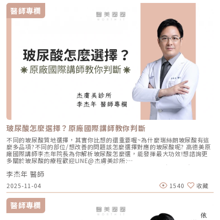
醫師專欄
玻尿酸怎麼選擇？原廠國際講師教你判斷
不同的玻尿酸質地選擇，其實你比想的還重要喔~為什麼瑞絲朗玻尿酸有這
麼多品項?不同的部位/想改善的問題該怎麼選擇對應的玻尿酸呢? 高德美原
廠國際講師李杰年院長為你解析玻尿酸怎麼選，能發揮最大功效!想諮詢更
多關於玻尿酸的療程歡迎LINE@杰膚美診所:
https://page.line.me/xhc2941b重點摘要：00:11 玻尿酸作用介紹00:47
李杰年 醫師
玻尿酸分為三大類型02:09 迷思一、玻尿酸打哪裡都可以？02:36 迷思二、
打完下巴蘋果肌看起來怪怪的？03:30 迷思三、臉部鬆弛只能做拉皮嗎？
2025-11-04
1540
收藏
05:00 總結LINE官方帳號一對一咨詢👉https://reurl.cc/x3EQZN歡迎訂閱
我的頻道👉https://reurl.cc/nY51k8關注杰膚美診所FB👉
https://reurl.cc/XQljva杰膚美診所官網👉https://jfmskin.com/關注李杰
醫師專欄
年醫師FB👉https://reurl.cc/Mzk0nm杰膚美診所地址：104台北市中山區
復興北路50號2樓電話：02-8772-6625