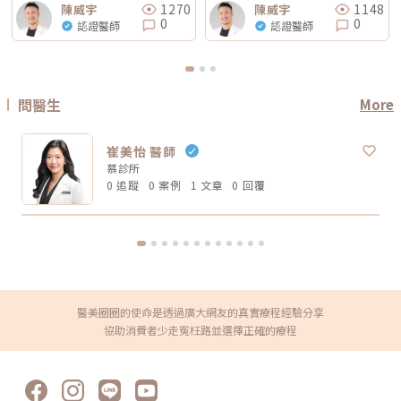
被定位為舒適度較佳；鳳凰電波能量感通常較明顯。但實際感受仍需依個人
1270
1148
陳威宇
陳威宇
變等不同層次的問題。電波可以改善皮膚緊緻度與膚質，音波可以幫助輪廓
狀況而定。常見迷思一：鳳凰電波一定比無雙電波強嗎？不一定。「強」要
0
0
拉提與深層支撐，但它們不一定能取代針劑、填充、雷射、手術或其他療
認證醫師
認證醫師
看你指的是哪一種強。如果說的是深層拉提、輪廓緊緻，鳳凰電波確實是經
程。比較正確的觀念是：電波音波不是萬能療程，而是抗老規劃中的一部
典代表。但如果是膚質、細緻度、毛孔與整體保養感，無雙電波可能更符合
分。真正適合你的方式，應該要根據你的老化程度、臉部條件、預算與期待
期待。這就像健身一樣，重訓和瑜伽都能讓身體變好，但目標不同。你想練
效果一起評估。電波音波常見問題 FAQQ1：電波跟音波哪個比較痛？不一
線條、核心、柔軟度，還是想增加肌力？療程也是同樣邏輯。選擇醫美療
定。電波多半是熱感、刺熱感；音波則常見深層痠脹感或一點一點的刺激
程，不是找「最紅的」，而是找「最符合目前需求的」。常見迷思二：電波
感。不過疼痛感會受到能量設定、施作部位、個人耐受度、儀器種類影響，
做完會立刻小臉嗎？很多人期待電波做完臉馬上小一圈，但這個期待需要調
不能單純說哪一個一定比較痛。Q2：電波音波做完會有修復期嗎？多數電
問醫生
More
整。電波拉提不是抽脂，也不是溶脂，更不是削骨。它主要是透過射頻熱能
波音波屬於非侵入式療程，通常不需要像手術一樣長時間修復。不過部分人
刺激皮膚組織緊緻與膠原重塑，因此效果通常是逐步變化。有些人做完會覺
可能會有短暫泛紅、腫脹、痠感或觸痛，通常會逐漸緩解。實際狀況仍需依
得臉比較緊、線條比較順，但真正的膠原變化通常需要時間。Thermage 官
個人體質與療程設定而定。Q3：年輕人適合做電波音波嗎？如果只是想預
方也提到效果可立即出現，並隨時間改善。所以比較合理的期待是：不是
崔美怡 醫師
防初老、改善膚質鬆弛，可以先從電波或其他較溫和的保養型療程評估。若
「瞬間換臉」而是「慢慢變緊、變順、變精緻」做電波前需要注意什麼？無
已經有明顯輪廓下垂，也可以和醫師討論音波。但年齡不是唯一標準，皮膚
慕診所
論選無雙電波或鳳凰電波，療程前都建議注意以下幾點： 近期是否懷孕或
厚度、脂肪量、鬆弛程度更重要。Q4：電波音波可以取代拉皮手術嗎？不
哺乳 是否有心律調節器或植入式電子裝置 施作區域是否有金屬植入物 是否
0 追蹤
0 案例
1 文章
0 回覆
能完全取代。電波音波適合輕度到中度鬆弛，屬於非侵入式抗老療程。如果
有嚴重皮膚發炎、傷口或感染 近期是否做過其他醫美療程 是否有蟹足腫或
是非常明顯的皮膚鬆垂或組織下滑，仍可能需要評估手術或其他治療方式。
特殊體質 是否正在服用影響皮膚修復的藥物這些資訊都應在諮詢時主動告
Q5：電波音波多久做一次？每個人的老化程度、儀器種類、能量設定和維
知醫療院所，即便是非侵入式療程，也不是每個人都適合做。做完電波後怎
持需求不同，沒有固定答案。一般會由醫師依照膚況、年齡、預算與期待效
麼保養？電波療程後，多數人不需要長時間恢復期，但仍建議做好基礎照
果規劃，不建議自己照網路頻率硬套。搞懂電波跟音波的差別，才能選對適
護： 加強保濕 避免過度去角質 做好防曬 短期內避免高溫環境，例如三溫
合自己的療程電波跟音波都是常見的非侵入式抗老療程，但它們不是誰取代
暖、烤箱 避免同時疊加刺激性保養品 依照院所指示安排回診或追蹤如果出
誰，也不是誰一定比較好。圈圈提醒，做療程前不要只看網路心得，也不要
現明顯紅腫、疼痛、水泡、凹陷或異常不適，應儘快回原院所或尋求專業醫
只聽「哪個最紅」。真正重要的是：你想改善的是什麼問題、由誰來評估與
療協助。FAQ：無雙電波 vs 鳳凰電波常見問題Q1：無雙電波和鳳凰電波哪
操作、療程規劃是否真的符合自身臉部條件。選對療程，不是追求最貴、最
個效果比較好？沒有絕對誰比較好。無雙電波偏向膚質、細緻與自然緊緻；
痛、最強，而是找到真正適合自己的方式。變美可以慢慢來，但觀念一定要
鳳凰電波偏向輪廓拉提與深層緊實。選擇重點應該是你的需求，而不是單看
醫美圈圈的使命是透過廣大網友的真實療程經驗分享
先對！★溫馨提醒★小編要提醒大家，醫療並非單純的商業交易，所有的療
療程名氣。Q2：無雙電波可以取代鳳凰電波嗎？不一定。兩者能量設計與
程都伴隨著風險。因此，作為消費者應該謹慎選擇合適的醫療方案，以確保
協助消費者少走冤枉路並選擇正確的療程
療程定位不同，並非互相取代關係。若主要需求是膚質與輕度緊緻，無雙電
安全與健康。
波可能適合；若主要需求是明顯輪廓拉提，鳳凰電波仍有其定位。Q3：無
雙電波適合年輕人嗎？若已開始出現膚質粗糙、毛孔、細紋或輕微鬆弛，無
雙電波可作為早期保養型選項。不過仍建議由專業醫師評估是否真的需要施
作。Q4：電波拉提可以維持多久？維持時間會因年齡、膚況、生活習慣、
保養方式、能量設定與個人體質不同而有差異。多數電波療程並非永久效