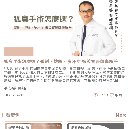
膚變薄，反而會因為刺激真皮層膠原蛋白新生，讓肌膚變得更厚實、更有彈
Thermage FLX？鳳凰電波的正式名稱是 Thermage FLX，為台灣索塔
性。3. 孕婦、哺乳者與近期使用光敏藥物者不建議進行光電療程。4. 三個
體局部等，依機型適應症與醫師評估 額頭、眉眼、下半臉、下顎線、雙下
性！但前提是「間隔時間要充足」且「能量掌控得當」，過度頻繁的施打才
SoltaTaiwan Limited旗下的射頻設備。根據台灣原廠資料，Thermage
月內做過深層換膚或磨皮者需與醫師確認治療時機。5. 術前請避免日曬並停
巴、頸部等，依機型與探頭而定 臉部、下半臉、頸部等明顯鬆弛部位 主要
有可能破壞皮膚屏障。Q3：改善毛孔粗大，通常需要打幾次才有效？ 醫美
FLX 採用單極電容耦合射頻技術。所謂「電容耦合」，簡單來說就是能量透
止酸類、去角質與刺激性保養品。這些都有助於減少反黑。術後照護1. 人工
效果 緊緻肌膚、改善細紋、膚質變細緻、鬆弛感下降 拉提輪廓、改善嘴邊
不是變魔術，通常需要一個「療程」的規劃。以皮秒雷射或微針電波為例，
過皮膚表面傳導進入皮膚內部，無需破壞皮膚結構。它的特色是「單極電
皮需連續貼著約 14 天且不可自行撕除。2. 若人工皮翹起或濕潤可加貼更大
肉、下顎線模糊、臉部下垂感 改善明顯鬆弛、下垂與多餘皮膚，拉提幅度
通常會建議進行 3~5 次（每次間隔約 4~6 週）為一個完整療程。不過，多
波」。是能將熱能傳遞到較深層的皮膚組織，形成較廣泛的容積式加熱。一
片人工皮加強固定。3. 術後兩週內避免三溫暖、蒸氣、劇烈流汗與飲酒。4.
通常較明顯 適合對象 皮膚開始鬆、細紋變多、毛孔或膚質變粗、想讓臉看
數人在第 2 次治療後，就會感覺到上妝變得服貼、出油量減少的明顯變化
般民眾常聽到的「電波拉提」、「緊緻輪廓」、「改善鬆弛」，多半就是從
請按時回診由專業人員移除人工皮並檢查膚況。5. 如出現紅腫、刺癢或滲出
起來更緊緻的人 輪廓開始下垂、嘴邊肉明顯、下顎線不清楚、下半臉變重
了。Q4：我是容易泛紅的敏感肌或酒糟肌，也能做醫美縮毛孔嗎？需經醫
這類療程概念延伸而來。由於屬於非侵入式，不需要手術或注射，且通常恢
應立即聯絡診所處理。6. 色素代謝期間避免使用磨砂、卸妝棉與去角質產
的人 中重度鬆弛、皮膚明顯下垂、多餘皮膚較多，且能接受手術恢復期的
師審慎評估。敏感肌或酒糟肌因皮膚屏障較脆弱，若在發炎尚未穩定的情況
復期較短；效果可能在療程後逐漸顯現，並隨著時間持續變化。鳳凰電波適
品。7. 修復期需加強保濕並確實做好防曬。Reepot 的優勢到底在哪？與傳
人 麻醉方式 多數不需麻醉，或依疼痛耐受度使用表面麻醉、舒緩方式 依機
下進行高能量雷射，可能增加泛紅加劇或刺激反應的風險。因此治療重點通
合施打族群鳳凰電波比較常被期待用在以下需求： 臉部鬆弛感 下顎線不清
統雷射比較 療程項目 傳統除斑雷射 Reepot AI時光雷射 冷卻保護 冷卻可能
型、能量與個人耐受度，可能不需麻醉或搭配舒緩方式 通常需要局部麻
常會先放在「穩定膚況與降低發炎反應」，並依個別狀況調整可能的誘發因
楚 嘴邊肉或輪廓線變模糊 眼周細紋與鬆弛 身體局部肌膚鬆弛 常被作為年度
較簡單、 熱傷害風險較高 -2°C 到-6°C冷卻 +血管保護， 反黑風險較低 精
醉、舒眠麻醉或全身麻醉，依手術範圍而定 療程時間 約45分鐘至2小時，
素。待肌膚穩定後，再由醫師評估選擇較溫和的療程，例如微針類療程或能
型保養選項之一不過要特別注意，任何非侵入式儀器療程都不是拉皮手術，
準度 多仰賴醫師經驗判斷 斑點範圍、能量輸出 AI影像分析＋自動調能增精
依部位與發數不同 約30分鐘至1.5小時，依部位與發數不同 約2至4小時以
量可精準控制的微針電波，以循序漸進方式改善毛孔粗大與膚質細緻度。
也不是填充療程。它比較適合用來改善輕度到中度鬆弛，若已經有明顯皮膚
準 舒適度 熱感明顯，需敷麻 即時冷卻系統，可不需敷麻 反黑風險 較高 較
上，依手術範圍與複雜度不同 修復期 多數人修復期短，可能有暫時泛紅、
Q5：我平常有在擦酸類或A醇縮毛孔，做醫美前後需要停用嗎？建議暫停使
下垂、脂肪位移或組織支撐不足，仍需要由專業醫師評估是否需搭配其他療
低 混合型斑點 需搭配其他療程，分次處理 AI辨識斑點深淺類型， 能同步處
腫脹或熱感 多數人修復期短，可能有暫時泛紅、痠脹、觸痛感 修復期較
用，但實際時間需依療程種類與個人膚況調整。酸類（如果酸、水楊酸）與
程。什麼是DENSITY RF無雙電波 ？無雙電波的英文名稱為 DENSITY，由
理多種斑點 療程次數 修復期 可能需多次，修復期較長 單次有感改善、修復
長，可能有腫脹、瘀青、傷口照護與拆線需求 效果出現時間 部分人術後先
A醇會促進角質代謝，可能在療程前後增加肌膚敏感度，使刺激反應（如泛
Jeisys Medical 推出。根據 DENSITY 官方資料，這套系統使用單極與雙極
期更短 適合性 適合多數色斑但風險略高 適合希望快速、低風險改善的族群
有緊實感，完整效果通常隨膠原蛋白新生逐漸出現 部分人術後有緊繃感，
狐臭手術怎麼選？微創、傳統、多汗症 張英睿醫師來解答
紅、乾燥）加劇，並提高色素沉澱的風險。一般常見建議為：療程前約3–7
高頻能量，可將能量傳遞到淺層與深層皮膚組織。它和傳統單一電波不同的
Reepot AI時光雷射禁忌症以下情況在接受 Reepot 治療時需特別注意，需
拉提效果通常會在數週至數月逐漸明顯 術後消腫後逐漸看出效果，完整自
天暫停使用，術後約1–2週再視肌膚修復狀況逐步恢復。但實際仍應依醫師
地方，在於它主打「單極 + 雙極」的複合式能量設計。單極偏向較深層作
由醫療人員審慎評估：1. 具有光敏感體質或正在使用感光藥物者若皮膚對光
#狐臭 與 #汗臭 的困擾在夏季尤為明顯，對於許多人而言，這不僅是個衛生
然度需等待恢復期 維持時間 約1年至1年半以上，依個人體質、老化速度與
評估為準。在停用期間，建議以溫和清潔、加強保濕與修護（如玻尿酸、神
用，雙極則偏向較表層、較集中，因此在療程定位上，無雙電波常被形容為
線反應特別強烈，或正在使用會增加光敏性的藥物，治療後發生刺激或色素
問題，更涉及到個人的自信和社交生活。針對狐臭和多汗症，當前主要的治
保養而定 約1年至1年半以上，依個人體質、發數、能量與保養而定 通常可
經醯胺等），並落實防曬措施，協助肌膚穩定修復。擺脫毛孔焦慮，找回平
兼顧： 深層緊緻 淺層膚質 細紋改善 毛孔與光澤感 整體肌膚精緻度
反應的風險較高。2. 三個月內曾使用口服 A 酸A 酸會影響皮膚角質更新與
療選擇包括 #狐臭手術 和 #微波治療。這兩種治療方法各有其適應對象和優
維持數年，但仍會隨年齡與老化速度改變 優點 非侵入式、修復期短、膚質
滑自信肌對抗毛孔粗大是一場長期抗戰，它需要你改變不良的生活習慣、建
DENSITY 採用 sequential monopolar + bipolar RF，也就是序列式單極
修復速度，使治療後的反應加劇，因此仿單建議需完全停藥至少三個月。3.
缺點，理解它們的差異有助於選擇最合適的方案。本集醫師來解答QA日常
與緊緻感改善自然 非侵入式、修復期短、對輪廓線與深層支撐較有針對性
立正確的居家保養觀念，並適時借助醫美科技的強大力量來突破瓶頸。現在
與雙極射頻能量，並搭配冷卻與即時阻抗校準等設計。無雙電波適合施打族
最近三到六個月內接受過填補注射包括玻尿酸、洢蓮絲、舒顏萃等填充劑，
生活中該如何減少體味產生？重點摘要：00:00 開場00:05 微創旋轉刮刀狐
拉提幅度通常較明顯，適合較嚴重鬆弛者 限制 對非常明顯的下垂或多餘皮
的醫美技術已經能為各種膚況提供客製化的解決方案，如果不確定自己到底
群無雙電波常被期待用在以下族群： 臉沒有嚴重鬆弛，但開始覺得輪廓不
為避免能量影響填充物穩定性，需由醫療人員評估治療時機。4. 三個月內接
張英睿 醫師
臭手術與傳統狐臭手術法之比較00:40 狐臭手術治療效果如何？01:55 狐臭
膚，改善幅度有限 對膚質、毛孔、細紋的改善不一定比電波明顯 需開刀、
是屬於哪一種毛孔類型，或者不知道該從哪一個療程下手，建議直接安排時
夠緊 膚質變粗、毛孔變明顯 乾燥細紋、光澤感下降 想做電波，但怕疼痛感
受過磨皮或其他侵入性治療若表皮尚未完全恢復，過早進行雷射可能造成過
和多汗我都有，但我能使用狐臭手術嗎？02:33 狐臭治療建議幾歲開始做？
有傷口與恢復期，風險與費用通常較高 電波音波哪個好？不要只問哪個
間到專業的醫美診所進行諮詢。透過醫師的專業評估，甚至搭配高階的肌膚
2025-12-01
1403
收藏
太強 想要自然型、精緻型保養 希望同時處理緊緻與膚質所以如果說鳳凰電
度刺激或延長恢復期。5. 懷孕與哺乳期間仿單中明確列為需避免的狀況，主
03:08 微波治療後汗水會跑到其他部位嗎？04:21 日常生活中該如何減少體
強，要問哪個適合你很多人會問：「電波跟音波哪個效果比較好？」但這個
檢測儀器，才能為你規劃出最精準、最不走冤枉路的縮毛孔計畫！★溫馨提
波比較偏「輪廓拉提主力」，無雙電波就比較像「緊緻 + 膚質管理」的複合
要基於安全性與荷爾蒙變動的不確定性雖然非侵入性，但仍建議暫緩治療。
味產生？張英睿皮膚專科診所官網 : http://www.skinbook.com.tw/張英
問題其實很容易問錯方向。因為電波和音波不是同一種東西，它們就像健身
醒★小編要提醒大家，醫療並非單純的商業交易，所有的療程都伴隨著風
型選項。無雙電波 vs 鳳凰電波比較 比較療程 DENSITYRF 無雙電波
6. 正在發生皮膚感染者例如開放性傷口、細菌或病毒感染（如皰疹等），需
睿皮膚專科診所 FB ：https://www.facebook.com/Taipeiskinclinic張英
裡的重量訓練和有氧運動，都能讓身體變好，但訓練目標不一樣。 想改善
險。因此，作為消費者應該謹慎選擇合適的醫療方案，以確保安全與健康。
ThermageFLX 鳳凰電波 能量類型 單極+雙極射頻 單極射頻 作用原理
完全痊癒後才能進行雷射。7. 有皮膚癌病史者為避免引發不必要的風險或延
睿皮膚專科診所Instagram：
膚質、緊緻、細紋：可以優先評估電波。 想改善下垂、輪廓線、嘴邊肉：
αLPHA專利交替脈衝加熱技術 射頻RF系統 主要特色 深淺層複合加熱 深層
誤病情追蹤，此類族群需避免或必須在專科醫師嚴格評估下進行。8. 未滿十
https://www.instagram.com/drdeungskinclinic/張英睿皮膚專科診所地
可以優先評估音波。 如果同時有鬆和垂：可以和醫師討論電音波搭配。這
看案例
More
容積式加熱 療程定位 膚質、細緻、緊緻並重 輪廓、拉提、緊實為主 適合族
八歲者不建議未成年人接受此類治療，除非有醫療必要且經監護人與專業醫
址：新北市板橋區文化路一段118號電話：(02)-2250-6065LINE：
也是為什麼現在很多醫師會用「複合式療程」來做規劃。不是每個人都只需
群 輕中度鬆弛、膚質粗糙、 毛孔細紋 中度鬆弛、下顎線模糊、 輪廓下垂感
師共同評估。AI時光雷射常見問題FAQQ1：Reepot AI時光雷射和傳統除斑
@xat.0000195926.1nzhttps://page.line.me/xat.0000195926.1nz?
要一種療程，而是要看老化主要發生在哪一層，再決定適合電波、音波，還
冷卻技術 五階七段冷卻系統 分段噴灑冷媒 探頭 雅典娜探頭：臉部 宙斯探
雷射有什麼最大差別？Reepot 的能量作用以機械式震動為主，而非傳統以
openQrModal=true
是兩者搭配。電波音波可以一起打嗎？可以，但不是每個人都一定需要。電
頭：身體 愛神探頭：眼周 紫鑽探頭：臉/四肢 碧眼探頭：眼周 藍鑽探頭：
緹奧希玻尿酸
緹奧希玻尿酸
熱破壞色素為核心的方式，因此對周邊組織較為溫和，修復期相對短。搭配
波和音波作用原理不同，所以在醫師評估下，兩者確實可以搭配。常見做法