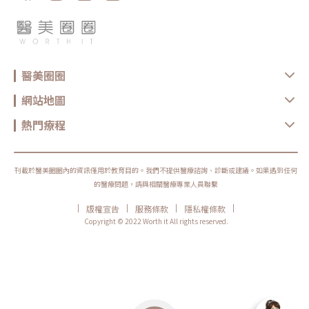
果，通常需要定期保養。Q5：做完電波可以馬上化妝嗎？多數情況下恢復
期不長，但實際仍需依個人膚況與療程反應而定。若出現泛紅、敏感或熱
感，建議先讓肌膚休息，並加強保濕與防曬，並依醫療院所指示進行後續照
護。選對療程，比跟風更重要無雙電波與鳳凰電波各有優勢，前者偏向細緻
膚質與自然緊緻，後者則更聚焦在輪廓拉提與深層抗老。與其問「哪一個比
較厲害」，不如先釐清自己最在意的是膚質、鬆弛、輪廓，還是整體老化
感。但無論選哪一種，都建議先諮詢合格醫療院所，由專業醫師評估膚況、
醫美圈圈
年齡、鬆弛程度、預算與期待值，才能做出更安全也更符合期待的選擇。同
時，也建議選擇原廠認證或合法合格的醫療院所，確認設備來源、探頭是否
為原廠正貨，以及操作人員是否具備相關經驗，這些都是影響療程安全與效
網站地圖
果的重要關鍵。醫美療程沒有標準答案，適合別人的療程，不一定就是最適
合自己的選擇。建議在施作前，先與專業醫療院所充分諮詢，了解自身膚
況、期待效果與可能限制，再做出更安心的決定。真正理想的變美，不是追
熱門療程
求一次到位，而是用正確的方式，讓自己一步一步變得更自然、精緻、又有
自信。鳳凰電波原廠認證診所：https://www.thermageflx.co/無雙電波原
廠認證診所：https://asia-density.com/map★溫馨提醒★小編要提醒大
家，醫療並非單純的商業交易，所有的療程都伴隨著風險。因此，作為消費
者應該謹慎選擇合適的醫療方案，以確保安全與健康。
刊載於醫美圈圈內的資訊僅用於教育目的。我們不提供醫療諮詢、診斷或建議。如果遇到任何
的醫療問題，請與相關醫療專業人員聯繫
|
|
|
|
版權宣告
服務條款
隱私權條款
Copyright © 2022 Worth it All rights reserved.