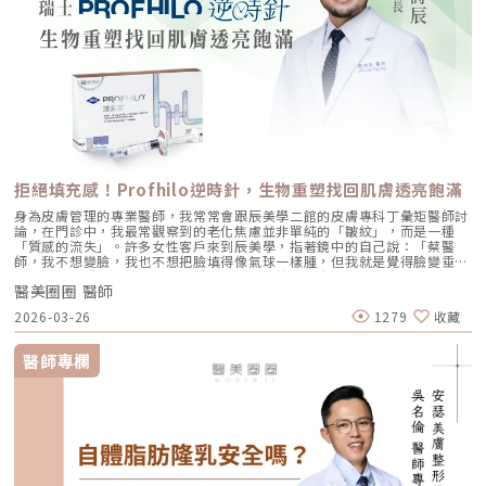
拒絕填充感！Profhilo逆時針，生物重塑找回肌膚透亮飽滿
身為皮膚管理的專業醫師，我常常會跟辰美學二館的皮膚專科丁彙矩醫師討
論，在門診中，我最常觀察到的老化焦慮並非單純的「皺紋」，而是一種
「質感的流失」。許多女性客戶來到辰美學，指著鏡中的自己說：「蔡醫
師，我不想變臉，我也不想把臉填得像氣球一樣腫，但我就是覺得臉變垂
了、乾了，看起來很累。」這種「累感」，往往來自於肌膚真皮層結構的崩
醫美圈圈 醫師
解。過去我們習慣用玻尿酸去「填補」凹陷，或是用電音波去「緊緻」皮
表，但在這兩者之間，其實存在著一個關鍵的空白區：生物重塑（Bio-
2026-03-26
1279
收藏
Remodeling）。這就是為什麼我對 Profhilo 逆時針（俗稱：璞菲洛）情
有獨鍾的原因。一、 重新定義抗老：為什麼妳需要的是「重塑」而非「填
充」？在深入了解 Profhilo逆時針 之前，我們必須先釐清肌膚老化的本
醫師專欄
質。肌膚的年輕度由真皮層的三大支柱決定：水份、膠原蛋白
（Collagen）以及彈力蛋白（Elastin）。多數人對膠原蛋白耳熟能詳，它
就像建築物的「鋼筋水泥」，負責撐起皮膚的厚度與體積；然而，讓肌膚在
做表情後能迅速回彈、維持組織張力的關鍵，其實是彈力蛋白。彈力蛋白就
像支撐鋼筋的「橡皮筋」，不幸的是，人體在青春期過後，彈力蛋白的合成
速度就會大幅下降。當彈力蛋白流失，肌膚就會像失去彈性的鬆緊帶，出現
細紋、毛孔粗大、甚至是難以處理的「鬆弛型下垂」。傳統玻尿酸屬於「填
充型」，主要目的是增加體積（Volumizing），如果過度施打，容易造成