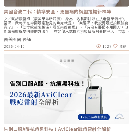
就像是膚況變好了，而不是動了手腳。4. 獨創 BAP 五點注射技術：療程更
然。六、 蔡醫師的診間建議：如何規劃妳的「逆時針」計畫？在辰美學，
舒適、更快速採用獨家的 BAP (Bio Aesthetic Points) 五點注射技術。醫師
我們追求的是「長效且細膩」的美，而非瞬間的煙火式改變。針對初次接觸
只需在臉部兩側各選擇五個精準的生物美學點進行注射，就能讓玻尿酸均勻
Profhilo 逆時針 的客戶，我通常會建議以「週期性重塑」的方式來規劃妳
美國音波二代：精準安全、更無痛的旗艦拉提新標竿
擴散至全臉。這大大減少了注射的針數和疼痛感，也降低了術後瘀青和腫脹
的專屬美學地圖：1. 基礎療程：建議至少進行 2 至 3 次為了達到最佳的彈
的機率，讓療程更加舒適、快速。5. 高濃度、不含交聯劑：安全性高、低發
力蛋白新生與肌底環境優化，單次施打僅是啟動信號，完整的重塑需要時間
文／蔡詩辰醫師（辰美學診所院長） 身為一名長期耕耘在抗老醫學領域的
炎風險以高濃度玻尿酸為主要成分，且製程中不使用任何化學交聯劑，能有
堆疊： 啟動期（第 1 次與第 2 次）： 建議間隔 1 個月施打。這兩次密集的
醫師，我每天在診間最常聽見的焦慮就是：「蔡醫師，我感覺最近拍照臉變
效降低注射後的發炎反應與過敏風險。同時，也經過多項國際認證，確保了
治療能確保高濃度玻尿酸在真皮層內建立穩固的擴散網絡，全面活化纖維母
寬了」、「法令紋越來越深，看起來好疲憊」、「有沒有那種不用開刀，但
產品的純淨與安全性。逆時針（Profhilo） vs. 傳統玻尿酸比較 療程名稱
細胞。 強化期（第 2 次與第 3 次）： 建議間隔3到6個月進行第三次施打。
能讓輪廓線變明顯的方法？」 在非侵入式抗老科技日新月異的今天，市面
逆時針 (Profhilo) 傳統玻尿酸填充劑 主要功能 「生物重塑」(Bio-
這是一個關鍵的鞏固點，能延續細胞的再生信號，讓拉皮效果更具層次感。
上的音波儀器琳瑯滿目。但每當病患詢問我最信任哪一台儀器時，我的首選
remodeling)， 刺激膠原蛋白和彈力蛋白再生，從根本改善膚質 「填充」
維持期： 經過這 3 次完整的週期療程後，肌膚的緊緻度與細緻質感通常可
醫美圈圈 醫師
始終是 Ultherapy 美國音波。而在 2026 年的現在，隨著 Ultherapy
和「支撐」， 用於填補凹陷、雕塑輪廓 成分組成 專利技術結合高低分子玻
以維持九個月左右的時間。2.術後照護：輕盈無負擔的修復由於 Profhilo
Prime（美音二代） 的問世，醫美界正式進入了「精準醫療」的新紀元。這
2026-04-10
1027
收藏
尿酸， 64mg/2ml 高濃度，無交聯劑 玻尿酸會添加交聯劑，以增加黏度和
是極高純度的玻尿酸且不含化學交聯劑，術後反應極輕。只需在 24 小時內
篇文章，我將以專業醫師的角度，深度拆解為什麼美音二代會成為我臨床治
支撐力， 能維持體積不被快速分解 作用機制 注射後會均勻擴散至皮膚深
避免劇烈運動與高溫環境（如溫泉、蒸氣室、高溫瑜伽），其餘日常生活、
療的核心，以及它如何重新定義抗老的黃金標準。一、 為什麼「看得到」
層， 像「液態電波」一樣，透過非發炎機制喚醒細胞自我修復 注射後會停
上妝均不受影響，非常適合行程滿檔的都會女性。結語：美，是找回妳原本
才是真安全？DeepSEE® 即時影像導引的革命在進行音波拉提治療時，我常
留在特定部位， 透過體積來填補或塑形 效果呈現 效果是漸進且全面的，讓
的自然光采抗老不應該是「加法」，而是「還原」。Profhilo 逆時針的哲
跟病患分享一個觀念：音波拉提不是「能量越強越好」，而是「能量要打在
肌膚變得更緊緻、 有彈性、有光澤，視覺上更自然 效果是立即且局部的，
學與辰美學的理念不謀而合：我們不希望客戶變得不像自己，我們希望妳在
對的地方」。每個人的皮膚厚度、皮下脂肪分布、筋膜層（SMAS）的深
能看到凹陷處被填平、 輪廓變得立體 適用對象 適合想改善肌膚鬆弛、細
未來的日子裡，依然保有那份緊緻、透亮的彈力美感。妳不需要厚重的粉底
度，甚至是神經血管的走勢都完全不同。即便是在同一個人的臉上，左側與
紋、膚質乾燥、 彈性下降，追求自然效果的人 適合想填補淚溝、法令紋、
來遮蓋疲態，因為最美的底妝，就是妳健康的真皮層。如果妳也想體驗這種
右側的組織密度也存在差異。傳統的音波療程多半屬於「盲打」，醫師只能
豐頰、豐下巴或鼻子，追求局部立體效果的人 維持時間 約6 ~ 12個月 （需
「由內而外」的重塑感，歡迎來到辰美學，讓我們為妳量身定制專屬的逆齡
憑藉經驗去推測深度，這就像是在迷霧中航行，風險與不穩定性自然較高。
視個人體質、代謝與保養習慣而異） 約6～18個月 （因品牌、分子大小及
處方箋。「詳細內容請詳見辰美學官網」
1.1 精準醫療的「透視眼」最新的Ultherapy Prime 美國音波二代搭載了升
個人體質而異） 值得一提的是，它不像音波拉提需要靠機器操作、產生熱
級版 DeepSEE® 即時影像技術。在施打的每一條能量時，我都能透過 2X 高
能導致術後紅腫，也不會像玻尿酸填充容易造成過度膨脹的人工感，而是像
清螢幕清晰地看見病患當下的組織層級。這意味著： 避開神經與骨頭：大
「智慧型保養」，漸進式修復你的肌膚底層架構。哪些人適合做璞菲洛？
幅降低因能量落點錯誤導致的劇痛或副作用。 精準鎖定 SMAS 筋膜層：確
Profhilo不僅適合輕熟女族群，也非常適合希望改善整體膚況、延緩老化的
保每一發熱凝結點都精確落在支撐輪廓的關鍵地基上。 即時監控探頭貼合
人。尤其推薦給以下族群： 面臨初老症狀者： 臉部、頸部或手部出現細
度：防止因貼合不全導致的表皮燙傷。二、 三種鬆弛型態：妳需要的是
紋、輕微鬆弛，以及肌膚彈性下降、缺乏緊實感的人。 膚質困擾者： 肌膚
「拉提」還是「緊緻」？很多客人到診間會直接說：「我要打音波。」但我
乾燥、毛孔粗大、膚色不均或膚質粗糙，希望透過深層保濕來全面提升膚況
通常會先進行細緻的觸診與影像觀察，因為「鬆弛」其實分為不同層次。如
的人。 追求自然效果者： 不希望外觀有大幅度改變，只想透過自然、漸進
果診斷錯誤，治療效果就會大打折扣。我將臉部老化歸納為三種主要型態，
的方式讓自己看起來更年輕、更有氣色。 對其他療程敏感者： 曾對雷射、
並給予不同的客製化建議：2.1 筋膜鬆弛型（結構下垂）這是最適合美國音
能量儀器等療程反應較大，或希望尋找一種低風險、低修復期的保養方式。
波二代的族群。表現為下顎線模糊、嘴角下垂（木偶紋）、整體輪廓往下
這項療程也特別受到熟齡上班族歡迎，因為療程快、不影響日常作息，對於
墜。這類問題的根源在於 SMAS 筋膜層失去張力，需要透過美音二代深達
告別口服A酸抗痘黑科技！AviClear戰痘雷射全解析
忙碌但仍想維持好氣色的族群非常友善。璞菲洛療程建議與效果說明璞菲洛
4.5mm 的聚焦能量，從地基進行「拉提」。2.2 表皮鬆弛型（膚質鬆軟）