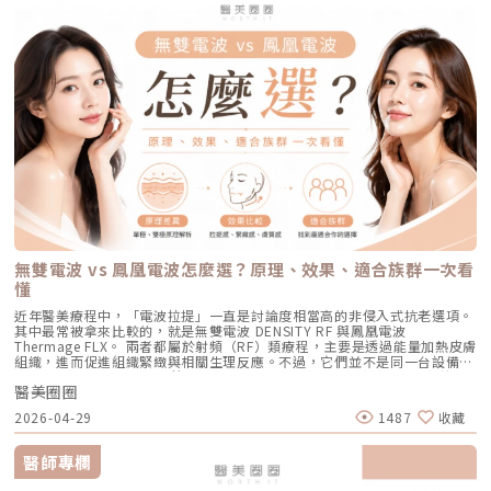
波 Exion、無限電波 Potenza）原理：結合了「微針」與「電波（RF）」
術，不只是把能量打在斑點上，而是以更科學、更安全的方式處理色素問
幅萎縮皮脂腺，把出油量降到極低，讓長痘痘的機率降到最低。但人體是有
拉提使用的是 RF 射頻能量。RF 是 Radiofrequency 的縮寫。原理是透過
雙重優勢。透過極細的微針穿透表皮，在到達真皮層特定深度時瞬間釋放電
題。AutoDerm 智慧影像分析系統在正式治療前，系統會先掃描肌膚，辨識
自我修復機制的，經過數年後，部分皮脂腺可能會慢慢恢復部分功能。此
射頻能量在皮膚組織中產生熱能，讓膠原蛋白受熱收縮，並啟動後續的膠原
波熱能。這不僅能刺激膠原蛋白與彈力蛋白重組（改善老化型毛孔），微針
每一處斑點的分布、深度與範圍。這讓醫師不再只依賴肉眼判斷，而是能透
外，極端的壓力、嚴重的賀爾蒙失調依然可能引發零星的痘痘。但整體來
蛋白新生與重組。很多人一聽到「加熱」會覺得很抽象，電波不是只打一個
的物理性破壞與電波熱能，還能破壞過度活躍的皮脂腺（改善出油型毛
過影像資訊調整能量，讓治療更客製化、也更一致。對於斑點多、深淺不一
說，膚況絕對會比治療前穩定非常多。許多人會選擇在 1 到 2 年後，將
點，而是讓一段皮膚組織被均勻加熱。當皮膚裡的膠原纖維遇到適當熱能，
孔）。適合誰：混合型毛孔（又油又鬆弛）、肝斑體質不適合打高能量雷射
或分布不規則的人來說，這項技術能有效提升治療的精準度。CPTL 超冷卻
AviClear 作為年度的「控油進廠保養」來施打一次。Q5：打完 AviClear 後
就像鬆掉的彈力網被重新收緊，視覺上會有比較緊、平整的感覺。所以電波
者、想全面提升膚質緊緻度的人。效果與特色：因為熱能在皮膚深層釋放，
保護除斑過程中最令人擔心的副作用之一，就是因熱能過高造成紅腫、脫
有修復期嗎？該怎麼保養？A：由於屬於「非侵入性」的安全療程，術後皮
常見的效果感受包括：皮膚變緊、細紋變淡、毛孔視覺變細緻、臉部鬆弛感
表皮的熱傷害極小，退紅快（通常隔天即可上妝）。對於膚質的「整體優
皮，甚至反黑。CPTL 的作用是在雷射擊發的同時迅速降溫，使肌膚保持在
膚最多只會有輕微的泛紅，通常在幾個小時到一天內就會自然消退，完全不
改善、膚質變得比較平滑。也因為電波比較強調「皮膚緊緻」和「膚質改
化」有非常亮眼的表現。5. 物理性微創重建：得美微針筆（Dermapen）原
低溫狀態，避免熱能向周圍擴散。皮膚被冷保護包覆後，不僅治療時更舒
影響日常上班上課。術後的保養也非常簡單：只要做好「基礎保濕」與「確
善」，所以如果困擾的是臉看起來鬆鬆的、眼周或嘴邊有細紋、臉頰摸起來
理：透過儀器上極細微的針頭，在肌膚表層每秒創造出1,920的微小穿刺通
適，也能減少後續的發炎反應，讓整體修復期縮短許多。VSLS色素冷剝離
實防曬」，並在術後一週內暫停使用美白、酸類或去角質等刺激性產品即
不夠緊實，電波通常會是可以評估的方向。但要注意，電波不是做完就立刻
道。這種「微破壞」能直接啟動肌膚天然的傷口癒合機制，刺激膠原蛋白與
技術在 532 奈米波長下，Reepot 的能量並非以高熱燒灼黑色素，而是以機
可。對於忙碌的現代人來說，是非常友善的午休醫美選擇。拿回肌膚的主導
變成另一張臉。效果通常會分成兩個階段：一部分人會先感覺皮膚有收緊
彈力蛋白增生。更棒的是，這些微通道能像海綿一樣，大幅提升後續保養精
械式的震動作用使色素顆粒鬆動、分離，再交由身體自然代謝。這項機制能
權，抗痘不再是一場苦戰青春痘從來就不只是一個表面的皮膚問題，它更深
感，後續則會隨著膠原蛋白慢慢新生，讓緊緻度逐漸出現。音波是什麼？重
華（如生長因子、高濃度玻尿酸）的吸收率，達到加乘的養膚效果。適合族
同時保護真皮層的血管結構，減少對健康組織的影響，讓整個治療更溫和，
刻地牽動著個人的自信心與社交生活。過去，嚴重痘痘肌患者往往陷入兩
點在聚焦超音波與深層拉提音波拉提使用的是 聚焦式超音波能量，常見名
群：老化型毛孔、淺層凹洞型毛孔、膚質粗糙者，以及對部分能量型療程較
也降低出現過度刺激或色素反應的可能性。透過這三項核心技術的搭配，
難：任憑痘痘反覆肆虐，或是無奈忍受口服藥物的強烈副作用。隨著 2026
稱包含 HIFU、MFU 或 MFU-V。它的特色是可以把能量聚焦到皮膚深層，形
為敏感、希望降低反黑風險的族群（實際仍需由醫師評估）。效果與特色：
Reepot 不只是單純「把斑點打掉」，而是以更安全、更穩定的方式改善色
年新一代抗痘武器AviClear 戰痘雷射（1726nm）問世，無疑為醫學美容界
成一個個熱凝結點，刺激組織收縮與膠原蛋白新生。部分音波療程可透過不
因為沒有雷射或電波的「熱傷害」，所以術後照顧相對簡單，反黑機率極
素問題，也更符合現代人對於恢復期短、風險低的期待。Reepot 為何能將
與深受痘痘困擾的患者，提供了一個全新、安全且具備極長效性的無藥物解
同深度探頭，將能量作用到接近深層支撐結構的位置，例如常被討論的
低。做完後通常會有 1~3 天的微泛紅，能溫和改善膚質與毛孔細緻度的新
斑點一撕即除？人工皮代謝讓改善更有感為什麼 Reepot 能做到治療後「撕
答。它成功將抗痘戰場，從伴隨負擔的全身性藥物代謝，精準轉移至局部的
SMAS 筋膜層。SMAS 是臉部支撐結構的一部分，傳統拉皮手術也會處理這
興療程。醫美療程怎麼選？重點大評比為了讓你更清楚怎麼挑選，我們整理
除人工皮時同步帶走斑點」？這與它的能量作用與術後設計密切相關。
皮脂腺控制，從源頭阻斷致痘環境。如果你也厭倦了反覆擦藥、吃藥的無盡
個層次。音波的概念，就是透過非侵入式方式，把能量送到較深層的支撐結
了五大主力療程的比較表：療程後的關鍵：醫美術後保養黃金法則許多人投
無雙電波 vs 鳳凰電波怎麼選？原理、效果、適合族群一次看
Reepot 透過 532 nm 能量搭配冷剝離技術，使表層黑色素逐漸被帶向角質
輪迴，渴望重新擁有一張清爽、穩定、不易泛油光的健康臉龐，建議尋求專
構，幫助輪廓往上拉。所以音波常見的效果感受包括：下顎線變清楚、嘴邊
入療程本身，卻忽略術後照護的重要性，可能影響修復效果，甚至增加色素
層；治療後覆蓋的人工皮則提供穩定、封閉式的修復環境，讓色素在代謝期
懂
業醫師進行完整的膚況評估。透過精準的雷射療程規劃，為自己預約一個遠
肉改善、臉部線條變順、雙下巴或下半臉鬆垂感變少。如果你的困擾不是細
沉澱風險。掌握以下三大原則，有助於穩定膚況並延續療程效果：1. 加強保
間被更完整地固定在表皮。當人工皮在回診時由專業人員取下，老化角質連
離痘疤與油光的全新未來！
紋，而是「臉往下掉」、「輪廓線越來越模糊」、「拍照時下半臉變重」，
濕修護雷射或電波療程後，肌膚屏障暫時較為脆弱，容易出現乾燥與水分流
近年醫美療程中，「電波拉提」一直是討論度相當高的非侵入式抗老選項。
同部分色素會一併脫落，因此能呈現出「一撕即除」的改善效果。以冷卻保
音波通常會比電波更貼近你的需求。不過音波也不是越深越好、越痛越有
失。建議選擇成分單純、無香精與酒精的保濕與修護產品（如玻尿酸、神經
其中最常被拿來比較的，就是無雙電波 DENSITY RF 與鳳凰電波
護與機械式震動相結合的方式，讓斑點代謝更有感，也讓治療成果更直觀。
效。不同部位需要不同探頭、不同深度與不同發數，醫師必須依照臉型、脂
醯胺），協助維持肌膚修復所需的穩定環境。2. 落實防曬措施術後肌膚對紫
Thermage FLX。 兩者都屬於射頻（RF）類療程，主要是透過能量加熱皮膚
誰適合做 Reepot？讓你一眼就能找到自己的定位Reepot 特別適合以下肌
肪厚度、骨架與皮膚狀況去規劃。打錯層次、能量過高或發數不合適，都可
外線較為敏感，建議使用足夠防曬係數（如 SPF30–50 以上），並搭配帽
組織，進而促進組織緊緻與相關生理反應。不過，它們並不是同一台設備，
膚需求： 曬斑、雀斑、老人斑、顴骨母斑 膚色暗沉不均，看起來不夠乾淨
能影響效果與安全性。電波、音波、傳統拉皮手術差異表 項目 電波拉提 音
子、陽傘等物理性防曬，以降低色素沉澱的風險。3. 避免刺激性保養於恢復
也不只是名稱不同而已。 簡單來說： 鳳凰電波較常被用於輪廓緊緻與拉提
做過除斑，但怕反黑、怕紅腫 希望治療後恢復期短、隔天能上班 膚質偏薄
波拉提 傳統拉皮手術 療程原理 使用RF射頻能量，透過熱能刺激膠原蛋白收
期間內，應暫停使用酸類（如果酸、水楊酸）、A醇、去角質及高刺激性美
醫美圈圈
需求，屬於單極射頻應用的代表療程； 無雙電波則為結合單極與雙極射頻
或偏敏感，不敢嘗試侵略性太高的治療Reepot AI時光雷射的效果：一次能
縮與新生 使用聚焦式超音波能量，將熱能聚焦到特定深度，刺激組織收縮
白產品。實際恢復時間會依療程種類與個人膚況不同，建議依照醫師指示逐
的複合式電波療程，常被用於同時兼顧緊緻與膚質改善。 根據原廠資料，
改善什麼？以下為臨床上常見改善情況（效果因個人皮膚而異）： 斑點淡
與膠原蛋白新生 透過外科手術方式，移除多餘皮膚，並重新拉提、固定鬆
2026-04-29
1487
收藏
步恢復日常保養。毛孔粗大常見問題Q&A Q1：做完醫美，毛孔就可以「完
Thermage 為非侵入式射頻療程，可應用於肌膚緊緻與平滑需求；而
化明顯 膚色提亮、均勻度提升 老人斑變淡、邊界變柔和 妝感變乾淨，妝更
弛組織 作用方向 偏向皮膚緊緻、細紋、膚質與鬆弛感改善 偏向深層支撐、
全消失」嗎？ 這是不切實際的期望喔！毛孔是皮膚正常的生理結構，不可
DENSITY 則採用單極與雙極射頻能量，可作用於不同皮膚層次。 這也是為
貼更亮 肌膚質地有細緻感Reepot 術後恢復期與照護指南Reepot 最大優勢
輪廓拉提、下顎線與嘴邊肉改善 偏向明顯鬆弛、下垂組織與多餘皮膚的結
能完全消失不見。醫美療程的目標是讓變大、變形毛孔「縮小、變淺」，讓
什麼許多人在選擇療程時會產生疑問： 我需要的是「輪廓拉提」，還是
之一就是修復期短。常見反應淡淡泛紅：1–3 天斑點結痂／色素加深：3–7
醫師專欄
構性改善 常見作用層次 真皮層、皮下組織，依儀器與能量設定不同 真皮
肌膚在視覺上達到平滑、細緻的效果，也就是俗稱的「水煮蛋肌」狀態。
「膚質細緻」？ 我適合鳳凰電波，還是無雙電波？ 兩者是否可以搭配施
天代謝期：1–2 週術前事項1. 治療部位若有傷口、感染或過敏發炎需等肌膚
層、皮下組織、筋膜層等不同深度，依探頭與機型不同 皮膚、皮下組織、
Q2：打雷射縮毛孔，皮膚會不會越打越薄？ 正確的雷射治療不但不會讓皮
作？ 以下將用較好理解的方式，帶你一次釐清兩者差異。什麼是鳳凰電波
恢復後再施作。2. 有心律調節器、光敏感或慢性疾病者需由醫師評估安全
SMAS筋膜層等，依手術方式不同 適合部位 臉部、眼周、下顎線、頸部、身