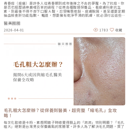
建議以三次療程為一完整週期，前兩次治療間隔約30天，第三次則可延長至
如果妳覺得臉部皮膚軟爛、毛孔粗大、布滿細紋，這通常是真皮層膠原蛋白
青春痘（痤瘡）是許多人從青春期到成年後揮之不去的夢魘。為了抗痘，你
4至6個月後進行。必要時，醫師會根據患者肌膚老化程度，評估是否安排加
流失。此時我會建議以「無雙電波」或「鳳凰電波」為主，強化表層的「緊
是否也經歷過神農嚐百草的過程？從擦各種酸類保養品、看皮膚科拿抗生
強治療，以達到最佳效果。大部分患者在首次治療後約2至4週，能感受到肌
緻」，若能搭配美音二代 1.5mm 或 3.0mm 的探頭進行分層治療，效果會
素，到最後不得不吞下口服 A 酸，忍受嘴唇乾裂、皮膚脫屑，甚至還要定期
膚保濕度提升與質感柔嫩。完整療程結束後，肌膚彈性、細緻度與毛孔緊實
更全面。2.3 脂肪下移型（贅肉堆積）有些人老化表現是法令紋上方擠出一
抽血檢查肝功能指數。 難道，想要擁有乾淨平滑的肌膚，就必須付出這些
度明顯改善，效果可維持數月，期間因人而異，與個人膚質及保養習慣相
塊肉，或是出現明顯的雙下巴。這類族群除了筋膜拉提，還需要美音二代對
代價嗎？ 隨著醫學美容科技的進步，抗痘治療終於迎來了劃時代的突破。
關。針對肌膚老化較嚴重的患者，醫師會提供客製化療程方案，確保治療成
脂肪組織產生的微熱效應來進行收斂，收緊鬆贅組織，恢復線條的俐落感。
醫美圈圈
全球首款獲得美國 FDA 認證，專門針對「皮脂腺」進行治療的 AviClear 戰
效符合期待。為何完成完整療程後仍需定期補打？雖然Profhilo在第一年完
三、 關於痛感與效果：二代真的不一樣嗎？「醫師，聽說美國音波非常
痘雷射 正式問世。它主打不需依賴藥物、無嚴重副作用，透過專利
成三次療程後，可促進皮膚彈力蛋白的新生，但其成分會在體內逐漸代謝，
2026-04-01
1783
收藏
痛，是真的嗎？」這是許多客人心中的陰影。的確，第一代美國音波因其能
1726nm 波長雷射，從根源「關閉」過度活躍的皮脂腺。 這篇文章將帶你
約在施打後28天開始減少。儘管如此，Profhilo所啟動的生物刺激作用能持
量輸出極為強悍扎實，對某些痛感較敏感的客人來說確實是一大挑戰。但
全面深入了解 AviClear 戰痘雷射的作用原理、與傳統治療的差異、療程細
續約3個月左右。隨著時間流逝，皮膚的保濕度與細胞活化功能會逐漸降
Ultherapy Prime（美音二代）在 2026 年能被醫美圈推崇，關鍵就在於它
節以及真實的術後效果，幫助你評估這項抗痘黑科技是否適合自己。為什麼
低，肌膚質感可能回復至治療前的狀態。加上年齡增長與環境壓力，皮膚細
大幅優化了「舒適度」。3.1 減痛技術的優化美音二代優化了能量輸出的波
痘痘總是反覆發作？看懂萬惡之源「皮脂腺」在認識 AviClear 戰痘雷射之
胞活力下降，因此建議每3至4個月進行一次補打，持續激活肌膚，維持年輕
型與頻率，使熱能釋放更加穩定均勻。在臨床操作中，我發現客人的耐受度
前，我們必須先了解痘痘（痤瘡）究竟是怎麼形成。青春痘的生成機制主要
健康。一項針對40至65歲受試者的研究顯示，接受兩次Profhilo注射（間
顯著提升，不再需要像早期那樣「痛到想哭」。 見效時間：治療當下因組
包含四大關鍵： 皮脂分泌過盛：受到賀爾蒙、壓力、飲食或基因影響，皮
隔30天）後，在1個月與4個月的評估中，皮膚彈性與保濕度均有顯著提
織受熱收縮，會有 10-20% 的即時拉提感。真正的巔峰效果會在術後 2–3
脂腺製造出過多的油脂。 毛囊角化異常：老廢角質無法正常代謝，與油脂
升，且效果可維持至少4個月。受試者自我評估亦反映皺紋減少、肌膚更緊
個月，隨著膠原蛋白的大量新生，輪廓會日益清晰。 維持時間：在規律的
混合後堵塞毛孔，形成粉刺。 痤瘡桿菌增生：堵塞的無氧毛孔成為痤瘡桿
緻，印證持續治療的重要性。（參考來源：Sparavigna et al., 2022）璞
生活作息下，一次優良的治療效果可維持 12–18 個月。四、 蔡醫師的減齡
菌（C. acnes）的溫床，細菌大量繁殖。 發炎反應：細菌代謝物引發免疫
菲洛療程前後注意事項術前： 停止服用抗凝血藥物（如阿斯匹靈、維他命
處方箋：美音二代的精準佈點很多診所標榜「破千條」的音波，但我始終堅
反應，導致紅腫、化膿，形成嚴重的囊腫型或膿皰型痘痘。在這四個環節
E） 治療當天避免化妝、飲酒 保持作息規律，避免熬夜與重度壓力術後：
持：條數不是越多越好，精準度才是關鍵。過多的能量可能造成脂肪萎縮
中，「皮脂分泌過盛」是啟動後續一連串災難的開關。傳統的治療方式，如
24小時內避免按摩施打部位 三天內避免劇烈運動與三溫暖 一週內避免臉部
（臉凹），過少則無感。在辰美學，我會根據每一位客人的臉型厚薄、鬆弛
抗生素主要針對殺菌；外用酸類主要針對去角質。唯有口服 A 酸能夠有效抑
熱敷與刺激性護膚產品 建議加強保濕、防曬，幫助效果延長璞菲洛副作用
程度，規劃專屬的能量地圖。以下是 2026 年我常用的建議處方： 施作區
制皮脂腺分泌，這也是為什麼口服 A 酸過去被視為治療嚴重痘痘的終極武
與風險Profhilo屬於非交聯玻尿酸，不含化學交聯劑，生物相容性極佳，副
域 建議條數參考 蔡醫師臨床改善重點 全臉輪廓拉提 500 – 800 條 筋膜拉
器。然而，口服 A 酸伴隨著全身性的副作用。而 AviClear 戰痘雷射的誕
作用相對少。常見輕微反應包括： 注射處短暫腫脹、微紅 局部輕微瘀青
提改善法令紋 中下臉重點加強 300 – 500 條 筋膜拉提改善嘴邊肉 眼周與提
生，就是為了一次解決這個痛點：我們能不能在不吃藥的情況下，精準且長
（數日內可自行消退） 極少數人可能會有輕微搔癢或壓痛感，通常在數天
眉 100 – 200 條 改善眼尾下垂。 4.1 複合式療程的加乘效果如果想要達到
效地控制皮脂腺？什麼是 AviClear 戰痘雷射？解密 1726nm 的物理奇蹟
內緩解※ 選擇合法診所與原廠授權產品，是避免療程風險最關鍵的因素。
更好的「精緻度」，我常會建議在音波拉提後，搭配再生針（瑞德喜）進行
AviClear 戰痘雷射是一台利用特定波長光能來治療痤瘡的醫療儀器。它的核
為什麼 Profhilo 成為新一代醫美趨勢？隨著醫美觀念的演變，越來越多人
外輪廓的固定，或是以「混合式填充」補足流失的骨架支撐。這種「由內拉
心技術在於突破性的1726nm 波長雷射。1. 為什麼是 1726nm 波長？「專
追求自然、柔和的改善效果，不希望臉部看起來僵硬或過度膨脹。Profhilo
提、由外固定」的複合思維，才是現代抗老的趨勢。五、 2026 醫美行情與
吃油脂」的標靶治療在雷射醫學中，不同的波長會被不同的目標物（如黑色
與傳統填充型療程最大的不同，在於它獨特的「重建」式作用。Profhilo
避坑建議當妳搜尋「美國音波二代價格」時，會發現市場行情落差很大。身
素、血紅素、水分）吸收。1726nm 這個波長非常特殊，它在人體組織
並非單純地填補，而是將高濃度玻尿酸均勻分布於肌膚真皮層，從底層刺激
毛孔粗大怎麼辦？從保養到醫美，超完整「縮毛孔」全攻
為醫師，我必須提醒大家，費用背後包含的是原廠探頭成本、儀器維護、以
中，被皮脂（油脂）吸收的效率，大約是被水分吸收的 2 倍。當 AviClear
膠原蛋白與彈力蛋白新生，啟動肌膚的自我修復能力，讓效果柔和自然，能
及最重要的「醫師的技術與判讀經驗」。 認明原廠授權：施打前請掃描儀
略！
的雷射光束打入真皮層時，能量會精準地被富含油脂的「皮脂腺」大量吸
有效降低傳統填充物可能帶來的異物感，也更貼近肌膚自然老化的邏輯。此
器與探頭 QR Code，確保非水貨或非法翻新探頭。 選擇認證醫師：音波拉
收，進而產生熱能。這些熱能會破壞過度活躍的皮脂腺細胞，變得萎縮、分
外，Profhilo 完美契合了當前醫美市場「微侵入式」與「預防型保養」的
每次化妝總是卡粉、素顏照鏡子時總覺得臉上的「洞洞」特別明顯？「毛孔
提需要精準的解剖學知識，只有受過原廠培訓的醫師，才能在「安全邊界
泌量大幅下降。當沒有過多的油脂，毛孔就不易堵塞，痤瘡桿菌也失去了生
趨勢。它填補了日常保養品與侵入式手術之間的空缺，不需像肉毒桿菌那樣
粗大」絕對是台灣男女保養痛點的常勝軍。許多人為了解決毛孔問題，買了
內」將能量發揮到極致。六、 結語：愛美，是為了成就更好的自己我常
存的養分，痘痘自然就失去了生長的溫床。2. AviCool™ 藍寶石冷卻系統：