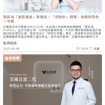
孔中線畫垂直線，兩線交交叉處作為注射點。能有效改善法令紋，飽滿面中
部。 [3] 耳廓下前緣： 位於耳廓下緣的前方約 1 公分處。是收緊臉部外側
輪廓、強化下頷線條的關鍵。 [4] 下頷嘴角交界： 在下巴中軸線的三分之一
處畫垂直線，再向唇角方向移動 1.5 公分。可以修飾木偶紋，改善嘴角下
垂。 [5] 下顎角前緣： 位於下顎角前側約 1 公分處。幫助拉緊腮幫子多餘
璞菲洛「液態電波」新概念！「逆時針」原理、效果與特色
的鬆弛組織，讓下顎線條清晰。五、 哪些部位最適合 Profhilo 逆時針？
Profhilo 逆時針之所以能成為抗老界的寵兒，不僅是因為它的成分純淨，
一次看
更因為它解決了傳統醫美難以觸及的「盲區」。它不靠體積填充，而是透過
在醫美技術不斷進化的2025年，來自瑞士的創新玻尿酸療程「璞菲洛
「液態拉皮」的概念，從根本提升肌膚彈性。以下四個部位是我在臨床運用
Profhilo」正式引進台灣，立即成為醫美新寵。不同於傳統玻尿酸著重於填
中最推薦的：1. 臉部液態拉皮：BAP 五點精準誘導這是 Profhilo 的核心應
補凹陷或塑形拉提，璞菲洛主打「逆時針保養」概念，透過專利技術從肌膚
用。與傳統玻尿酸增加臉部「厚重感」或「體積支撐」的邏輯完全不同，
底層啟動膠原蛋白與彈力蛋白新生，達到自然緊緻、深層修復的劃時代效
Profhilo 本質上是液態拉皮。我們採用國際標準的 BAP（Bio Aesthetic
果。 Profhilo更邀請郭台銘夫人曾馨瑩擔任形象大使，迅速成為市場焦
Points）五點注射法，這五個點是避開重要血管、精準將玻尿酸導入真皮層
醫美圈圈
點。我們將帶你全面認識這項創新療程，從作用原理、五大特色到適合對象
的黃金位置： 顴骨高點：啟動中臉肌膚的生物重塑，優化張力。 鼻翼瞳孔
與常見問題，一次搞懂「逆時針玻尿酸」的魅力！ 璞菲洛Profhilo是什
交界：透過提升肌膚彈力，自然弱化法令紋的視覺感。 耳廓下前緣：強化
2025-08-06
5584
收藏
麼？ 璞菲洛是一項注射型玻尿酸產品，由瑞士IBSA研發，正式名稱為「高
臉部外側緊緻度，讓輪廓不再鬆垮。 下頷嘴角交界：改善嘴角周圍的鬆
低分子玻尿酸皮下植入劑」，在台灣獲得衛福部核准，俗稱為「逆時針」。
弛，恢復皮膚原有的拉力。 下顎角前緣：誘導彈力蛋白新生，收緊下頷邊
與傳統玻尿酸不同，璞菲洛不以填補凹陷為目的，而是透過生物重塑（bio-
緣的曲線。這五個點位並非用來「填充凹陷」，而是作為信號啟動點，讓玻
醫師專欄
remodeling）方式，喚醒肌膚自身的修復機能，促進膠原蛋白和彈力蛋白
尿酸在皮下如水幕般擴散，誘導彈力蛋白大量新生，像是在皮下植入了一層
的生成，達到自然緊緻與改善膚質的效果。璞菲洛Profhilo的五大特色璞菲
隱形的「彈力網」，讓下顎線與中臉自然回歸緊緻狀態。2. 火雞頸與橫向頸
洛之所以能引發醫美界關注，主要在於它與傳統玻尿酸有著本質上的不同，
紋：修復彈力纖維的救星頸部皮膚極薄，且缺乏支撐結構，老化多半是因為
透過獨特技術從根本上改善肌膚狀態。以下是璞菲洛最突出的五大特色：1.
彈力纖維斷裂。傳統填充型玻尿酸因為有化學交聯，施打後容易因重力或皮
獨特「生物重塑」機制：啟動膠原與彈力蛋白再生璞菲洛的核心技術採用專
膚過薄而產生凸起（毛毛蟲現象）。Profhilo 具備極佳的流動性，能均勻
利高、低分子量玻尿酸複合配方，在不添加交聯劑的情況下，能刺激皮膚深
滲透進頸部真皮層，不是填平皺紋，而是從底層重塑頸部肌膚的厚度與張
層的纖維母細胞、角質細胞和脂肪細胞，促使膠原蛋白和彈力蛋白大量新
力，是目前改善頸部質感的首選。3. 手背（雞爪手）：重建真皮層的緊實度
生，從源頭改善肌膚鬆弛與老化問題。2. 全面改善膚況：不只填補，更提升
雙手最容易因彈力蛋白流失而顯得乾癟、血管明顯。Profhilo 透過「非填
整體膚質有別於傳統玻尿酸的局部填充，璞菲洛注射後會均勻擴散至皮膚的
充」的方式，啟動手背肌膚的自我修復機制。它不僅是補水，更是透過生物
真皮層與皮下組織。這使得它能全面性地改善肌膚，包括： 提升肌膚緊實
重塑增加組織的彈性與結構感，讓手背肌膚恢復細緻平滑，找回如少女般優
度與彈性 深層補水、改善乾燥與粗糙 減少細紋、改善膚色不均3. 自然柔和
雅的肌膚張力。4. 口周細紋：自然軟化而不僵硬對於愛笑或年長客戶常見的
的效果：告別「饅化臉」璞菲洛的質地較輕盈、流動性高，主要作用提升肌
唇周紋，若使用傳統填充物，常會因為增加了體積而讓表情變得僵硬。
膚本身的飽滿度與光澤，而不是增加額外體積。因此，能帶來自然、柔和的
Profhilo 透過液態拉皮的原理，在不改變五官比例的前提下，誘導唇周肌
改善效果，避免了傳統填充劑可能導致的僵硬或「饅化」現象，讓你看起來
膚新生彈力蛋白，從底層「軟化」細小紋路，讓整個人看起來更加柔和、自