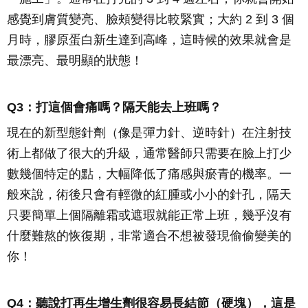
感覺到膚質變亮、臉頰變得比較緊實；大約 2 到 3 個
月時，膠原蛋白新生達到高峰，這時候的效果就會是
最漂亮、最明顯的狀態！
Q3：打這個會痛嗎？隔天能去上班嗎？
現在的新型態針劑（像是彈力針、逆時針）在注射技
術上都做了很大的升級，通常醫師只需要在臉上打少
數幾個特定的點，大幅降低了痛感與瘀青的機率。一
般來說，術後只會有輕微的紅腫或小小的針孔，隔天
只要簡單上個隔離霜或遮瑕就能正常上班，幾乎沒有
什麼難熬的恢復期，非常適合不想被發現偷偷變美的
你！
Q4：聽說打再生增生劑很容易長結節（硬塊），這是