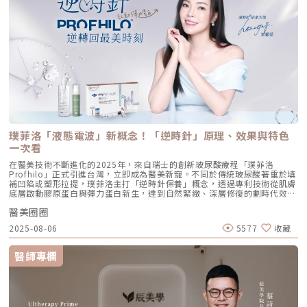
力蛋白。這種全方位的重塑效果，能讓下顎線變清晰，讓細紋從底層淡化。
事https://answer-skincare.com/安瑟美膚整形外科診所
這就是為什麼它被暱稱為「液態電波」。電波是靠「熱能」刺激新生，而
FBhttps://www.facebook.com/AnswerClinic安瑟美膚整形外科診所
Profhilo 是靠「生物分子信號」啟動新生。對於皮膚薄、怕痛或不適合高
IGhttps://www.instagram.com/aclinic.group/吳名倫醫師：Dr.Allen 整
能量儀器的客戶來說，這是一個非常理想的選擇。四、 蔡醫師的精準美
形醫美體塑學苑https://www.facebook.com/drallenbody吳名倫醫師
學：BAP 五點拉提點位解析施打 Profhilo 是一門藝術。我們採用國際標準
IGhttps://www.instagram.com/psdr_allen/安瑟美膚整形外科診所地
的 BAP（Bio Aesthetic Points）五點拉提打法，這五個點是避開重要血
址：臺北市大安區安和路一段113號2樓之1電話：（02）7709-9398
管、精準對準臉部支撐結構的黃金位置： [1] 顴骨高點： 位於顴骨最突出的
地方，需離眼睛外側至少 2 公分。能像掛鉤一樣，為中臉提供向上向外的支
撐力。 [2] 鼻翼與瞳孔垂直線交界： 在鼻翼與耳廓之間畫出水平線，再從瞳
孔中線畫垂直線，兩線交交叉處作為注射點。能有效改善法令紋，飽滿面中
部。 [3] 耳廓下前緣： 位於耳廓下緣的前方約 1 公分處。是收緊臉部外側
輪廓、強化下頷線條的關鍵。 [4] 下頷嘴角交界： 在下巴中軸線的三分之一
處畫垂直線，再向唇角方向移動 1.5 公分。可以修飾木偶紋，改善嘴角下
垂。 [5] 下顎角前緣： 位於下顎角前側約 1 公分處。幫助拉緊腮幫子多餘
璞菲洛「液態電波」新概念！「逆時針」原理、效果與特色
的鬆弛組織，讓下顎線條清晰。五、 哪些部位最適合 Profhilo 逆時針？
Profhilo 逆時針之所以能成為抗老界的寵兒，不僅是因為它的成分純淨，
一次看
更因為它解決了傳統醫美難以觸及的「盲區」。它不靠體積填充，而是透過
在醫美技術不斷進化的2025年，來自瑞士的創新玻尿酸療程「璞菲洛
「液態拉皮」的概念，從根本提升肌膚彈性。以下四個部位是我在臨床運用
Profhilo」正式引進台灣，立即成為醫美新寵。不同於傳統玻尿酸著重於填
中最推薦的：1. 臉部液態拉皮：BAP 五點精準誘導這是 Profhilo 的核心應
補凹陷或塑形拉提，璞菲洛主打「逆時針保養」概念，透過專利技術從肌膚
用。與傳統玻尿酸增加臉部「厚重感」或「體積支撐」的邏輯完全不同，
底層啟動膠原蛋白與彈力蛋白新生，達到自然緊緻、深層修復的劃時代效
Profhilo 本質上是液態拉皮。我們採用國際標準的 BAP（Bio Aesthetic
果。 Profhilo更邀請郭台銘夫人曾馨瑩擔任形象大使，迅速成為市場焦
Points）五點注射法，這五個點是避開重要血管、精準將玻尿酸導入真皮層
醫美圈圈
點。我們將帶你全面認識這項創新療程，從作用原理、五大特色到適合對象
的黃金位置： 顴骨高點：啟動中臉肌膚的生物重塑，優化張力。 鼻翼瞳孔
與常見問題，一次搞懂「逆時針玻尿酸」的魅力！ 璞菲洛Profhilo是什
交界：透過提升肌膚彈力，自然弱化法令紋的視覺感。 耳廓下前緣：強化
2025-08-06
5577
收藏
麼？ 璞菲洛是一項注射型玻尿酸產品，由瑞士IBSA研發，正式名稱為「高
臉部外側緊緻度，讓輪廓不再鬆垮。 下頷嘴角交界：改善嘴角周圍的鬆
低分子玻尿酸皮下植入劑」，在台灣獲得衛福部核准，俗稱為「逆時針」。
弛，恢復皮膚原有的拉力。 下顎角前緣：誘導彈力蛋白新生，收緊下頷邊
與傳統玻尿酸不同，璞菲洛不以填補凹陷為目的，而是透過生物重塑（bio-
緣的曲線。這五個點位並非用來「填充凹陷」，而是作為信號啟動點，讓玻
醫師專欄
remodeling）方式，喚醒肌膚自身的修復機能，促進膠原蛋白和彈力蛋白
尿酸在皮下如水幕般擴散，誘導彈力蛋白大量新生，像是在皮下植入了一層
的生成，達到自然緊緻與改善膚質的效果。璞菲洛Profhilo的五大特色璞菲
隱形的「彈力網」，讓下顎線與中臉自然回歸緊緻狀態。2. 火雞頸與橫向頸
洛之所以能引發醫美界關注，主要在於它與傳統玻尿酸有著本質上的不同，
紋：修復彈力纖維的救星頸部皮膚極薄，且缺乏支撐結構，老化多半是因為
透過獨特技術從根本上改善肌膚狀態。以下是璞菲洛最突出的五大特色：1.
彈力纖維斷裂。傳統填充型玻尿酸因為有化學交聯，施打後容易因重力或皮
獨特「生物重塑」機制：啟動膠原與彈力蛋白再生璞菲洛的核心技術採用專
膚過薄而產生凸起（毛毛蟲現象）。Profhilo 具備極佳的流動性，能均勻