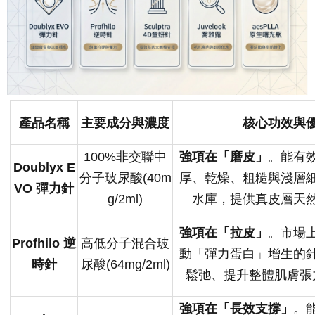
產品名稱
主要成分與濃度
核心功效與
100%非交聯中
強項在「磨皮」
。能有
Doublyx E
分子玻尿酸(40m
厚、乾燥、粗糙與淺層
VO 彈力針
g/2ml)
水庫，提供真皮層天
強項在「拉皮」
。市場
Profhilo 逆
高低分子混合玻
動「彈力蛋白」增生的
時針
尿酸(64mg/2ml)
鬆弛、提升整體肌膚張
強項在「長效支撐」
。