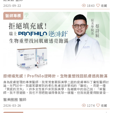
爪前額拉提02:36 中臉隆鼻分析 : 結構式隆鼻合併貴族手術03:58 下臉唇巴
2025-09-22
1843
收藏
分析 : 微笑嘴角+嘴扁肉拉提04:43 華麗買家秀05:25 五星好評分享
⭐⭐⭐⭐⭐▸▸歡迎合作洽談：followheart.marketing@gmail.com◂◂依心唯
美整形外科診所地址｜台北市信義區基隆路二段15號2樓電話｜（02）
醫師專欄
2345-6777官方網站｜https://www.followheart.com.tw/官方諮詢｜
https://follow-heart.com/line臉書粉專｜https://follow-
heart.com/case_fbIG追起來｜https://follow-
heart.com/case_igWeChat ID｜Dr_followheart
拒絕填充感！Profhilo逆時針，生物重塑找回肌膚透亮飽滿
身為皮膚管理的專業醫師，我常常會跟辰美學二館的皮膚專科丁彙矩醫師討
論，在門診中，我最常觀察到的老化焦慮並非單純的「皺紋」，而是一種
「質感的流失」。許多女性客戶來到辰美學，指著鏡中的自己說：「蔡醫
師，我不想變臉，我也不想把臉填得像氣球一樣腫，但我就是覺得臉變垂
了、乾了，看起來很累。」這種「累感」，往往來自於肌膚真皮層結構的崩
醫美圈圈 醫師
解。過去我們習慣用玻尿酸去「填補」凹陷，或是用電音波去「緊緻」皮
表，但在這兩者之間，其實存在著一個關鍵的空白區：生物重塑（Bio-
2026-03-26
1274
收藏
Remodeling）。這就是為什麼我對 Profhilo 逆時針（俗稱：璞菲洛）情
有獨鍾的原因。一、 重新定義抗老：為什麼妳需要的是「重塑」而非「填