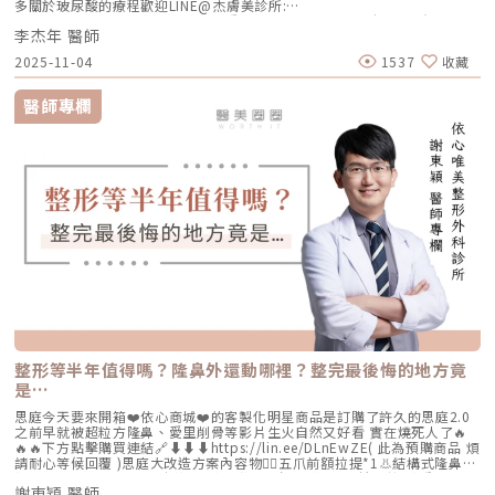
多關於玻尿酸的療程歡迎LINE@杰膚美診所:
https://page.line.me/xhc2941b重點摘要：00:11 玻尿酸作用介紹00:47
李杰年 醫師
玻尿酸分為三大類型02:09 迷思一、玻尿酸打哪裡都可以？02:36 迷思二、
打完下巴蘋果肌看起來怪怪的？03:30 迷思三、臉部鬆弛只能做拉皮嗎？
2025-11-04
1537
收藏
05:00 總結LINE官方帳號一對一咨詢👉https://reurl.cc/x3EQZN歡迎訂閱
我的頻道👉https://reurl.cc/nY51k8關注杰膚美診所FB👉
https://reurl.cc/XQljva杰膚美診所官網👉https://jfmskin.com/關注李杰
醫師專欄
年醫師FB👉https://reurl.cc/Mzk0nm杰膚美診所地址：104台北市中山區
復興北路50號2樓電話：02-8772-6625
整形等半年值得嗎？隆鼻外還動哪裡？整完最後悔的地方竟
是…
思庭今天要來開箱❤️依心商城❤️的客製化明星商品是訂購了許久的思庭2.0
之前早就被超粒方隆鼻、愛里削骨等影片生火自然又好看 實在燒死人了🔥
🔥🔥下方點擊購買連結🔗⬇️⬇️⬇️https://lin.ee/DLnEwZE( 此為預購商品 煩
請耐心等候回覆 )思庭大改造方案內容物💁‍♀️五爪前額拉提*1👃結構式隆鼻*1
(加購縮鼻翼、敲鼻骨、貴族手術)👄微笑嘴角*1 (加購嘴邊肉拉提)重點摘
謝東穎 醫師
要：00:00 搶先看⚡⚡01:43 開箱手術方案內容物02:02 上臉眉眼分析 : 五