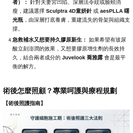
者）：
針對夫妻宮凹陷、深層法令紋或臉頰消
瘦，建議選擇
Sculptra 4D童妍針
或
aesPLLA 曙
光瓶
，由深層打底養膚，重建流失的骨架與組織支
撐。
急救補水又想要持久膠原新生：
如果希望有玻尿
酸立刻澎潤的效果，又想要膠原增生劑的長效持
久，結合兩者成分的
Juvelook 喬雅露
會是最平
衡的解方。
術後怎麼照顧？專業呵護與療程規劃
【術後照護指南】