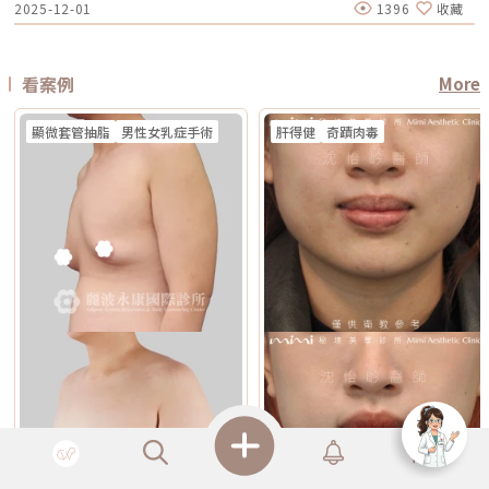
間到專業的醫美診所進行諮詢。透過醫師的專業評估，甚至搭配高階的肌膚
2025-12-01
1396
收藏
太強 想要自然型、精緻型保養 希望同時處理緊緻與膚質所以如果說鳳凰電
度刺激或延長恢復期。5. 懷孕與哺乳期間仿單中明確列為需避免的狀況，主
03:08 微波治療後汗水會跑到其他部位嗎？04:21 日常生活中該如何減少體
強，要問哪個適合你很多人會問：「電波跟音波哪個效果比較好？」但這個
檢測儀器，才能為你規劃出最精準、最不走冤枉路的縮毛孔計畫！★溫馨提
波比較偏「輪廓拉提主力」，無雙電波就比較像「緊緻 + 膚質管理」的複合
要基於安全性與荷爾蒙變動的不確定性雖然非侵入性，但仍建議暫緩治療。
味產生？張英睿皮膚專科診所官網 : http://www.skinbook.com.tw/張英
問題其實很容易問錯方向。因為電波和音波不是同一種東西，它們就像健身
醒★小編要提醒大家，醫療並非單純的商業交易，所有的療程都伴隨著風
型選項。無雙電波 vs 鳳凰電波比較 比較療程 DENSITYRF 無雙電波
6. 正在發生皮膚感染者例如開放性傷口、細菌或病毒感染（如皰疹等），需
睿皮膚專科診所 FB ：https://www.facebook.com/Taipeiskinclinic張英
裡的重量訓練和有氧運動，都能讓身體變好，但訓練目標不一樣。 想改善
險。因此，作為消費者應該謹慎選擇合適的醫療方案，以確保安全與健康。
ThermageFLX 鳳凰電波 能量類型 單極+雙極射頻 單極射頻 作用原理
完全痊癒後才能進行雷射。7. 有皮膚癌病史者為避免引發不必要的風險或延
睿皮膚專科診所Instagram：
膚質、緊緻、細紋：可以優先評估電波。 想改善下垂、輪廓線、嘴邊肉：
αLPHA專利交替脈衝加熱技術 射頻RF系統 主要特色 深淺層複合加熱 深層
誤病情追蹤，此類族群需避免或必須在專科醫師嚴格評估下進行。8. 未滿十
https://www.instagram.com/drdeungskinclinic/張英睿皮膚專科診所地
可以優先評估音波。 如果同時有鬆和垂：可以和醫師討論電音波搭配。這
看案例
More
容積式加熱 療程定位 膚質、細緻、緊緻並重 輪廓、拉提、緊實為主 適合族
八歲者不建議未成年人接受此類治療，除非有醫療必要且經監護人與專業醫
址：新北市板橋區文化路一段118號電話：(02)-2250-6065LINE：
也是為什麼現在很多醫師會用「複合式療程」來做規劃。不是每個人都只需
群 輕中度鬆弛、膚質粗糙、 毛孔細紋 中度鬆弛、下顎線模糊、 輪廓下垂感
師共同評估。AI時光雷射常見問題FAQQ1：Reepot AI時光雷射和傳統除斑
@xat.0000195926.1nzhttps://page.line.me/xat.0000195926.1nz?
要一種療程，而是要看老化主要發生在哪一層，再決定適合電波、音波，還
冷卻技術 五階七段冷卻系統 分段噴灑冷媒 探頭 雅典娜探頭：臉部 宙斯探
雷射有什麼最大差別？Reepot 的能量作用以機械式震動為主，而非傳統以
openQrModal=true
是兩者搭配。電波音波可以一起打嗎？可以，但不是每個人都一定需要。電
頭：身體 愛神探頭：眼周 紫鑽探頭：臉/四肢 碧眼探頭：眼周 藍鑽探頭：
顯微套管抽脂
男性女乳症手術
肝得健
奇蹟肉毒
熱破壞色素為核心的方式，因此對周邊組織較為溫和，修復期相對短。搭配
波和音波作用原理不同，所以在醫師評估下，兩者確實可以搭配。常見做法
臉/四肢 黃金探頭：身體 疼痛感 多數定位為較舒適型 但仍因人而異 感受通
AI 智慧影像分析與低溫保護，可讓能量更集中在斑點本身，減少熱擴散造成
是用音波處理深層輪廓拉提，再用電波改善皮膚緊緻與膚質鬆弛，讓效果更
常較明顯，但依能量、部位與個人耐受度不同 常見效果感受 膚質變細、臉
的紅腫或反黑風險。對於需要更加精準、可控的淺層色素改善者，是較新的
全面。不過，電音波不是「全部打越多越好」。發數、能量、施作順序、間
部較緊 光澤提升 輪廓變緊、線條感改善 適合重點 想變精緻、自然、保養型
治療選擇。Q2：一次療程能看到效果嗎？需要做幾次比較理想？淺層曬
隔時間，都需要依照個人臉部條件設計。如果臉部脂肪偏少、皮膚偏薄、曾
想加強緊緻、抗老、輪廓型 原理差異：單極、雙極到底是什麼？很多人看
斑、雀斑在單次治療後多半能看到初步變化；但深層或混合型色素通常需要
做過其他療程，或是近期剛打過針劑，更要讓醫師完整評估，避免過度治
到「單極」、「雙極」會覺得很難懂，其實可以用生活化的方式理解。單極
多次治療，效果會以「循序淡化」的方式呈現。實際次數與間隔仍須依個人
療。做電波音波前，要注意哪些事？第一，先判斷自己是哪一種老化問題在
電波：像是把熱能傳遞到較深、較廣的範圍，主要作用於較深層皮膚組織
膚況並由醫師評估調整。Q3：Reepot 是否有反黑風險？術後該注意什麼？
選電波或音波前，先不要急著問「哪個比較好」，而是要先看自己的老化問
（以真皮層為主），常被用於緊緻與支撐感相關需求。鳳凰電波即屬於單極
任何除斑型雷射都可能有反黑風險，但 Reepot 因熱傷害較低、加上冷卻系
題屬於哪一種。臉部老化常見可分成四大類：組織鬆弛下垂、結構性凹陷、
射頻應用。雙極電波：則是將能量集中在兩個電極之間，作用範圍相對較
統保護，發生率較低。術後的關鍵在於防曬和保濕，尤其治療後一週避免曝
皺紋形成、膚質老化。電波和音波主要處理的是「鬆弛與下垂」這一類問
淺，較常被用於膚質細緻、表層改善等需求。無雙電波的特色，在於將單極
曬、蒸氣、刺激性保養品。若依照術後指示照護，能大幅降低色素反應的機
題。電波偏向改善皮膚鬆弛、細紋與緊緻度；音波偏向改善輪廓下垂、嘴邊
與雙極兩種模式結合於同一療程設計中。根據官方資料，DENSITY 可透過
會。Q4：敏感肌或薄皮膚適合做 Reepot 嗎？Reepot 的能量模式相對溫
肉與下顎線模糊。但如果是太陽穴凹陷、淚溝、臉頰凹陷這類結構性凹陷，
不同射頻模式，將能量分別作用於深層與淺層皮膚。因此，兩者並不是「誰
和，加上冷卻保護，對敏感肌而言較為友善。但敏感肌的特性是屏障本身不
或是斑點、色素沉澱這類膚質問題，單靠電波或音波不一定能解決，需要搭
比較高級」，而是設計邏輯不同。若主要需求為輪廓拉提與緊緻，單極射頻
穩定，因此治療前仍需要專業檢視膚況，若正處於發炎、乾裂或紅敏期，建
配其他療程評估。第二，不要只看價格，更要看療程規劃是否合理電波音波
為主的療程通常較符合需求；若希望同時兼顧膚質細緻與輕度緊緻，複合式
議先穩定皮膚後再安排療程。Q5：做 Reepot 之後多久可以搭配其他醫美
的價格會受到儀器種類、探頭、發數、施作部位、能量設定與診所規劃影
電波療程則可能更具彈性。效果差異：拉提感、緊緻感、膚質感不一樣1. 拉
療程？治療後皮膚需要時間恢復，因此若要搭配保濕導入、水光等溫和療
響。價格便宜不一定不好，但如果只用價格做決定，很容易忽略真正重要的
提感如果你的主要困擾是「臉部鬆弛」、「下顎線不清楚」或「嘴邊肉變明
程，通常約 2～3 週即可視膚況安排；若是皮秒、飛梭、強效換膚或注射等
事：這療程到底有沒有符合你的臉部狀況？同樣是音波，有人需要加強下顎
顯」，鳳凰電波通常是較常被討論的選項之一。其應用多與輪廓緊緻與鬆弛
刺激性較高的項目，建議至少間隔 4 週再評估。適當的間隔能降低反黑與過
線，有人需要處理嘴邊肉；同樣是電波，有人重點在眼周細紋，有人重點在
改善相關，常見於臉部、眼周與身體的緊緻與平滑需求。2. 膚質感如果你的
度刺激的風險，也讓後續療程效果更穩定。Q6：Reepot 的療程費用大約是
臉頰鬆弛。規劃不同，效果自然也會不同。所以選療程時，不只要問「多少
問題不是明顯鬆弛，而是「皮膚看起來粗」、「毛孔明顯」、「妝感不服
多少？Reepot 的價格會依照治療部位、所需的能量深度、是否搭配其他療
錢」，也要問清楚：使用什麼儀器？施作哪些部位？大約發數或治療範圍怎
貼」或整體氣色較疲累，無雙電波的複合式能量設計相對較符合這類需求。
程以及整體規劃次數而有所差異。一般費用多落在一萬至三萬多元之間，但
麼規劃？為什麼我的狀況適合這個療程？第三，確認儀器來源、探頭耗材與
除了緊緻效果外，也常被用於膚質細緻與整體質感提升，因此常被市場定位
實際金額仍需依個人斑點狀況與療程組合評估後才能確認。建議先安排諮
施作人員電波音波屬於能量型醫美療程，安全性和儀器來源、探頭耗材、操
為入門型抗老或精緻型電波療程。3. 自然度兩者都屬於非侵入式療程，因此
詢，由專業醫療人員確認膚況後提供最適合的治療方案與費用。Q7：
作經驗都有關。建議選擇前可以確認是否為合法原廠認證儀器、是否使用原
通常不會像手術或填充療程一樣產生立即的結構性改變，效果多半呈現為漸
Reepot 術後的人工皮需要貼多久？Reepot 治療後會在局部覆蓋人工皮，
廠探頭或合規耗材，以及是否由合格專業醫療人員評估與操作。另外，醫師
進式、自然型。常見的效果訴求差異在於：鳳凰電波多偏向輪廓線條與緊緻
主要是保護剛治療的肌膚並協助屏障修復。人工皮不建議自行撕除，多數人
的臉部解剖概念與美感判斷也很重要。因為電波音波不是「能量越強越