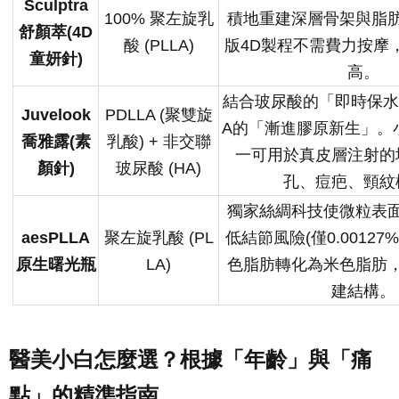
Sculptra
100% 聚左旋乳
積地重建深層骨架與脂
舒顏萃(4D
酸 (PLLA)
版4D製程不需費力按摩
童妍針)
高。
結合玻尿酸的「即時保水
Juvelook
PDLLA (聚雙旋
A的「漸進膠原新生」。
喬雅露(素
乳酸) + 非交聯
一可用於真皮層注射的
顏針)
玻尿酸 (HA)
孔、痘疤、頸紋
獨家絲綢科技使微粒表
aesPLLA
聚左旋乳酸 (PL
低結節風險(僅0.0012
原生曙光瓶
LA)
色脂肪轉化為米色脂肪
建結構。
醫美小白怎麼選？根據「年齡」與「痛
點」的精準指南