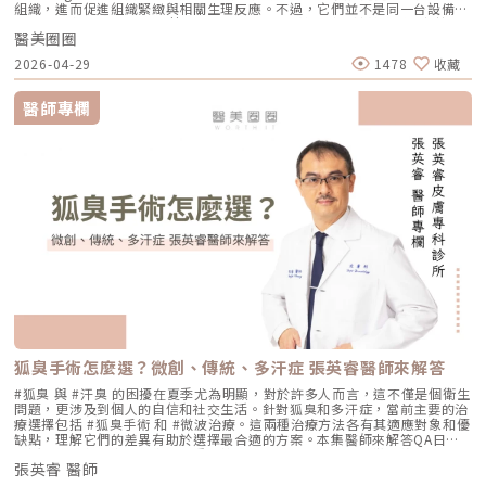
外線較為敏感，建議使用足夠防曬係數（如 SPF30–50 以上），並搭配帽
組織，進而促進組織緊緻與相關生理反應。不過，它們並不是同一台設備，
膚需求： 曬斑、雀斑、老人斑、顴骨母斑 膚色暗沉不均，看起來不夠乾淨
能影響效果與安全性。電波、音波、傳統拉皮手術差異表 項目 電波拉提 音
子、陽傘等物理性防曬，以降低色素沉澱的風險。3. 避免刺激性保養於恢復
也不只是名稱不同而已。 簡單來說： 鳳凰電波較常被用於輪廓緊緻與拉提
做過除斑，但怕反黑、怕紅腫 希望治療後恢復期短、隔天能上班 膚質偏薄
波拉提 傳統拉皮手術 療程原理 使用RF射頻能量，透過熱能刺激膠原蛋白收
期間內，應暫停使用酸類（如果酸、水楊酸）、A醇、去角質及高刺激性美
醫美圈圈
需求，屬於單極射頻應用的代表療程； 無雙電波則為結合單極與雙極射頻
或偏敏感，不敢嘗試侵略性太高的治療Reepot AI時光雷射的效果：一次能
縮與新生 使用聚焦式超音波能量，將熱能聚焦到特定深度，刺激組織收縮
白產品。實際恢復時間會依療程種類與個人膚況不同，建議依照醫師指示逐
的複合式電波療程，常被用於同時兼顧緊緻與膚質改善。 根據原廠資料，
改善什麼？以下為臨床上常見改善情況（效果因個人皮膚而異）： 斑點淡
與膠原蛋白新生 透過外科手術方式，移除多餘皮膚，並重新拉提、固定鬆
2026-04-29
1478
收藏
步恢復日常保養。毛孔粗大常見問題Q&A Q1：做完醫美，毛孔就可以「完
Thermage 為非侵入式射頻療程，可應用於肌膚緊緻與平滑需求；而
化明顯 膚色提亮、均勻度提升 老人斑變淡、邊界變柔和 妝感變乾淨，妝更
弛組織 作用方向 偏向皮膚緊緻、細紋、膚質與鬆弛感改善 偏向深層支撐、
全消失」嗎？ 這是不切實際的期望喔！毛孔是皮膚正常的生理結構，不可
DENSITY 則採用單極與雙極射頻能量，可作用於不同皮膚層次。 這也是為
貼更亮 肌膚質地有細緻感Reepot 術後恢復期與照護指南Reepot 最大優勢
輪廓拉提、下顎線與嘴邊肉改善 偏向明顯鬆弛、下垂組織與多餘皮膚的結
能完全消失不見。醫美療程的目標是讓變大、變形毛孔「縮小、變淺」，讓
什麼許多人在選擇療程時會產生疑問： 我需要的是「輪廓拉提」，還是
之一就是修復期短。常見反應淡淡泛紅：1–3 天斑點結痂／色素加深：3–7
醫師專欄
構性改善 常見作用層次 真皮層、皮下組織，依儀器與能量設定不同 真皮
肌膚在視覺上達到平滑、細緻的效果，也就是俗稱的「水煮蛋肌」狀態。
「膚質細緻」？ 我適合鳳凰電波，還是無雙電波？ 兩者是否可以搭配施
天代謝期：1–2 週術前事項1. 治療部位若有傷口、感染或過敏發炎需等肌膚
層、皮下組織、筋膜層等不同深度，依探頭與機型不同 皮膚、皮下組織、
Q2：打雷射縮毛孔，皮膚會不會越打越薄？ 正確的雷射治療不但不會讓皮
作？ 以下將用較好理解的方式，帶你一次釐清兩者差異。什麼是鳳凰電波
恢復後再施作。2. 有心律調節器、光敏感或慢性疾病者需由醫師評估安全
SMAS筋膜層等，依手術方式不同 適合部位 臉部、眼周、下顎線、頸部、身
膚變薄，反而會因為刺激真皮層膠原蛋白新生，讓肌膚變得更厚實、更有彈
Thermage FLX？鳳凰電波的正式名稱是 Thermage FLX，為台灣索塔
性。3. 孕婦、哺乳者與近期使用光敏藥物者不建議進行光電療程。4. 三個
體局部等，依機型適應症與醫師評估 額頭、眉眼、下半臉、下顎線、雙下
性！但前提是「間隔時間要充足」且「能量掌控得當」，過度頻繁的施打才
SoltaTaiwan Limited旗下的射頻設備。根據台灣原廠資料，Thermage
月內做過深層換膚或磨皮者需與醫師確認治療時機。5. 術前請避免日曬並停
巴、頸部等，依機型與探頭而定 臉部、下半臉、頸部等明顯鬆弛部位 主要
有可能破壞皮膚屏障。Q3：改善毛孔粗大，通常需要打幾次才有效？ 醫美
FLX 採用單極電容耦合射頻技術。所謂「電容耦合」，簡單來說就是能量透
止酸類、去角質與刺激性保養品。這些都有助於減少反黑。術後照護1. 人工
效果 緊緻肌膚、改善細紋、膚質變細緻、鬆弛感下降 拉提輪廓、改善嘴邊
不是變魔術，通常需要一個「療程」的規劃。以皮秒雷射或微針電波為例，
過皮膚表面傳導進入皮膚內部，無需破壞皮膚結構。它的特色是「單極電
皮需連續貼著約 14 天且不可自行撕除。2. 若人工皮翹起或濕潤可加貼更大
肉、下顎線模糊、臉部下垂感 改善明顯鬆弛、下垂與多餘皮膚，拉提幅度
通常會建議進行 3~5 次（每次間隔約 4~6 週）為一個完整療程。不過，多
波」。是能將熱能傳遞到較深層的皮膚組織，形成較廣泛的容積式加熱。一
片人工皮加強固定。3. 術後兩週內避免三溫暖、蒸氣、劇烈流汗與飲酒。4.
通常較明顯 適合對象 皮膚開始鬆、細紋變多、毛孔或膚質變粗、想讓臉看
數人在第 2 次治療後，就會感覺到上妝變得服貼、出油量減少的明顯變化
般民眾常聽到的「電波拉提」、「緊緻輪廓」、「改善鬆弛」，多半就是從
請按時回診由專業人員移除人工皮並檢查膚況。5. 如出現紅腫、刺癢或滲出
起來更緊緻的人 輪廓開始下垂、嘴邊肉明顯、下顎線不清楚、下半臉變重
了。Q4：我是容易泛紅的敏感肌或酒糟肌，也能做醫美縮毛孔嗎？需經醫
這類療程概念延伸而來。由於屬於非侵入式，不需要手術或注射，且通常恢
應立即聯絡診所處理。6. 色素代謝期間避免使用磨砂、卸妝棉與去角質產
的人 中重度鬆弛、皮膚明顯下垂、多餘皮膚較多，且能接受手術恢復期的
師審慎評估。敏感肌或酒糟肌因皮膚屏障較脆弱，若在發炎尚未穩定的情況
復期較短；效果可能在療程後逐漸顯現，並隨著時間持續變化。鳳凰電波適
品。7. 修復期需加強保濕並確實做好防曬。Reepot 的優勢到底在哪？與傳
人 麻醉方式 多數不需麻醉，或依疼痛耐受度使用表面麻醉、舒緩方式 依機
下進行高能量雷射，可能增加泛紅加劇或刺激反應的風險。因此治療重點通
合施打族群鳳凰電波比較常被期待用在以下需求： 臉部鬆弛感 下顎線不清
統雷射比較 療程項目 傳統除斑雷射 Reepot AI時光雷射 冷卻保護 冷卻可能
型、能量與個人耐受度，可能不需麻醉或搭配舒緩方式 通常需要局部麻
常會先放在「穩定膚況與降低發炎反應」，並依個別狀況調整可能的誘發因
楚 嘴邊肉或輪廓線變模糊 眼周細紋與鬆弛 身體局部肌膚鬆弛 常被作為年度
較簡單、 熱傷害風險較高 -2°C 到-6°C冷卻 +血管保護， 反黑風險較低 精
醉、舒眠麻醉或全身麻醉，依手術範圍而定 療程時間 約45分鐘至2小時，
素。待肌膚穩定後，再由醫師評估選擇較溫和的療程，例如微針類療程或能
型保養選項之一不過要特別注意，任何非侵入式儀器療程都不是拉皮手術，
準度 多仰賴醫師經驗判斷 斑點範圍、能量輸出 AI影像分析＋自動調能增精
依部位與發數不同 約30分鐘至1.5小時，依部位與發數不同 約2至4小時以
量可精準控制的微針電波，以循序漸進方式改善毛孔粗大與膚質細緻度。
也不是填充療程。它比較適合用來改善輕度到中度鬆弛，若已經有明顯皮膚
準 舒適度 熱感明顯，需敷麻 即時冷卻系統，可不需敷麻 反黑風險 較高 較
上，依手術範圍與複雜度不同 修復期 多數人修復期短，可能有暫時泛紅、
Q5：我平常有在擦酸類或A醇縮毛孔，做醫美前後需要停用嗎？建議暫停使
下垂、脂肪位移或組織支撐不足，仍需要由專業醫師評估是否需搭配其他療
低 混合型斑點 需搭配其他療程，分次處理 AI辨識斑點深淺類型， 能同步處
腫脹或熱感 多數人修復期短，可能有暫時泛紅、痠脹、觸痛感 修復期較
用，但實際時間需依療程種類與個人膚況調整。酸類（如果酸、水楊酸）與
程。什麼是DENSITY RF無雙電波 ？無雙電波的英文名稱為 DENSITY，由
理多種斑點 療程次數 修復期 可能需多次，修復期較長 單次有感改善、修復
長，可能有腫脹、瘀青、傷口照護與拆線需求 效果出現時間 部分人術後先
A醇會促進角質代謝，可能在療程前後增加肌膚敏感度，使刺激反應（如泛
Jeisys Medical 推出。根據 DENSITY 官方資料，這套系統使用單極與雙極
期更短 適合性 適合多數色斑但風險略高 適合希望快速、低風險改善的族群
有緊實感，完整效果通常隨膠原蛋白新生逐漸出現 部分人術後有緊繃感，
狐臭手術怎麼選？微創、傳統、多汗症 張英睿醫師來解答
紅、乾燥）加劇，並提高色素沉澱的風險。一般常見建議為：療程前約3–7
高頻能量，可將能量傳遞到淺層與深層皮膚組織。它和傳統單一電波不同的
Reepot AI時光雷射禁忌症以下情況在接受 Reepot 治療時需特別注意，需
拉提效果通常會在數週至數月逐漸明顯 術後消腫後逐漸看出效果，完整自
天暫停使用，術後約1–2週再視肌膚修復狀況逐步恢復。但實際仍應依醫師
地方，在於它主打「單極 + 雙極」的複合式能量設計。單極偏向較深層作
由醫療人員審慎評估：1. 具有光敏感體質或正在使用感光藥物者若皮膚對光
#狐臭 與 #汗臭 的困擾在夏季尤為明顯，對於許多人而言，這不僅是個衛生
然度需等待恢復期 維持時間 約1年至1年半以上，依個人體質、老化速度與
評估為準。在停用期間，建議以溫和清潔、加強保濕與修護（如玻尿酸、神
用，雙極則偏向較表層、較集中，因此在療程定位上，無雙電波常被形容為
線反應特別強烈，或正在使用會增加光敏性的藥物，治療後發生刺激或色素
問題，更涉及到個人的自信和社交生活。針對狐臭和多汗症，當前主要的治
保養而定 約1年至1年半以上，依個人體質、發數、能量與保養而定 通常可
經醯胺等），並落實防曬措施，協助肌膚穩定修復。擺脫毛孔焦慮，找回平
兼顧： 深層緊緻 淺層膚質 細紋改善 毛孔與光澤感 整體肌膚精緻度
反應的風險較高。2. 三個月內曾使用口服 A 酸A 酸會影響皮膚角質更新與
療選擇包括 #狐臭手術 和 #微波治療。這兩種治療方法各有其適應對象和優
維持數年，但仍會隨年齡與老化速度改變 優點 非侵入式、修復期短、膚質
滑自信肌對抗毛孔粗大是一場長期抗戰，它需要你改變不良的生活習慣、建
DENSITY 採用 sequential monopolar + bipolar RF，也就是序列式單極
修復速度，使治療後的反應加劇，因此仿單建議需完全停藥至少三個月。3.
缺點，理解它們的差異有助於選擇最合適的方案。本集醫師來解答QA日常
與緊緻感改善自然 非侵入式、修復期短、對輪廓線與深層支撐較有針對性
立正確的居家保養觀念，並適時借助醫美科技的強大力量來突破瓶頸。現在
與雙極射頻能量，並搭配冷卻與即時阻抗校準等設計。無雙電波適合施打族
最近三到六個月內接受過填補注射包括玻尿酸、洢蓮絲、舒顏萃等填充劑，
生活中該如何減少體味產生？重點摘要：00:00 開場00:05 微創旋轉刮刀狐
拉提幅度通常較明顯，適合較嚴重鬆弛者 限制 對非常明顯的下垂或多餘皮
的醫美技術已經能為各種膚況提供客製化的解決方案，如果不確定自己到底
群無雙電波常被期待用在以下族群： 臉沒有嚴重鬆弛，但開始覺得輪廓不
為避免能量影響填充物穩定性，需由醫療人員評估治療時機。4. 三個月內接
張英睿 醫師
臭手術與傳統狐臭手術法之比較00:40 狐臭手術治療效果如何？01:55 狐臭
膚，改善幅度有限 對膚質、毛孔、細紋的改善不一定比電波明顯 需開刀、
是屬於哪一種毛孔類型，或者不知道該從哪一個療程下手，建議直接安排時
夠緊 膚質變粗、毛孔變明顯 乾燥細紋、光澤感下降 想做電波，但怕疼痛感
受過磨皮或其他侵入性治療若表皮尚未完全恢復，過早進行雷射可能造成過
和多汗我都有，但我能使用狐臭手術嗎？02:33 狐臭治療建議幾歲開始做？
有傷口與恢復期，風險與費用通常較高 電波音波哪個好？不要只問哪個