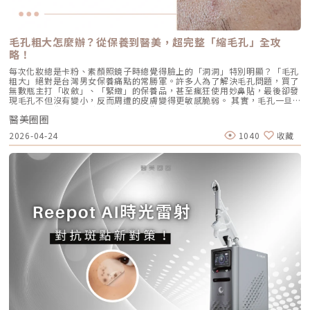
內緩解※ 選擇合法診所與原廠授權產品，是避免療程風險最關鍵的因素。
更好的「精緻度」，我常會建議在音波拉提後，搭配再生針（瑞德喜）進行
AviClear 戰痘雷射是一台利用特定波長光能來治療痤瘡的醫療儀器。它的核
為什麼 Profhilo 成為新一代醫美趨勢？隨著醫美觀念的演變，越來越多人
外輪廓的固定，或是以「混合式填充」補足流失的骨架支撐。這種「由內拉
心技術在於突破性的1726nm 波長雷射。1. 為什麼是 1726nm 波長？「專
追求自然、柔和的改善效果，不希望臉部看起來僵硬或過度膨脹。Profhilo
提、由外固定」的複合思維，才是現代抗老的趨勢。五、 2026 醫美行情與
吃油脂」的標靶治療在雷射醫學中，不同的波長會被不同的目標物（如黑色
與傳統填充型療程最大的不同，在於它獨特的「重建」式作用。Profhilo
避坑建議當妳搜尋「美國音波二代價格」時，會發現市場行情落差很大。身
素、血紅素、水分）吸收。1726nm 這個波長非常特殊，它在人體組織
並非單純地填補，而是將高濃度玻尿酸均勻分布於肌膚真皮層，從底層刺激
毛孔粗大怎麼辦？從保養到醫美，超完整「縮毛孔」全攻
為醫師，我必須提醒大家，費用背後包含的是原廠探頭成本、儀器維護、以
中，被皮脂（油脂）吸收的效率，大約是被水分吸收的 2 倍。當 AviClear
膠原蛋白與彈力蛋白新生，啟動肌膚的自我修復能力，讓效果柔和自然，能
及最重要的「醫師的技術與判讀經驗」。 認明原廠授權：施打前請掃描儀
略！
的雷射光束打入真皮層時，能量會精準地被富含油脂的「皮脂腺」大量吸
有效降低傳統填充物可能帶來的異物感，也更貼近肌膚自然老化的邏輯。此
器與探頭 QR Code，確保非水貨或非法翻新探頭。 選擇認證醫師：音波拉
收，進而產生熱能。這些熱能會破壞過度活躍的皮脂腺細胞，變得萎縮、分
外，Profhilo 完美契合了當前醫美市場「微侵入式」與「預防型保養」的
每次化妝總是卡粉、素顏照鏡子時總覺得臉上的「洞洞」特別明顯？「毛孔
提需要精準的解剖學知識，只有受過原廠培訓的醫師，才能在「安全邊界
泌量大幅下降。當沒有過多的油脂，毛孔就不易堵塞，痤瘡桿菌也失去了生
趨勢。它填補了日常保養品與侵入式手術之間的空缺，不需像肉毒桿菌那樣
粗大」絕對是台灣男女保養痛點的常勝軍。許多人為了解決毛孔問題，買了
內」將能量發揮到極致。六、 結語：愛美，是為了成就更好的自己我常
存的養分，痘痘自然就失去了生長的溫床。2. AviCool™ 藍寶石冷卻系統：
限制表情，也不需要像手術拉皮那樣漫長的恢復期。對於生活忙碌、注重效
無數瓶主打「收斂」、「緊緻」的保養品，甚至瘋狂使用妙鼻貼，最後卻發
說，醫美的意義不在於把妳變成另外一個人，而在於「找回最巔峰狀態的
保護表皮，大幅提升舒適度既然要用熱能破壞深層的皮脂腺，表皮會不會被
率的現代人來說，這讓它更容易被接受，成為許多人延緩老化、提升膚質的
現毛孔不但沒有變小，反而周遭的皮膚變得更敏感脆弱。 其實，毛孔一旦
妳」。看著客人在治療後，重新對鏡子裡的自己露出自信的微笑，那是我身
燙傷？這正是 AviClear 的另一項核心專利。機器配備了專屬的 AviCool™
首選。臨床案例分享以下為原廠提供的實際案例，透過Profhilo逆時針療
被撐大，就像是被撐鬆的橡皮筋，光靠日常塗抹保養品是很難「完全逆轉」
為醫師最大的成就感。我會運用 Ultherapy Prime 美國音波第二代的精準
藍寶石接觸式冷卻系統。在雷射擊發前、擊發中與擊發後，冷卻系統會持續
程，觀察治療前後肌膚狀態的變化，供大家參考了解療程效果。璞菲洛
醫美圈圈
的。想要有效改善毛孔粗大，我們必須先搞懂你的毛孔是哪一種「型」，才
技術，結合我對面部結構的美感理解，悉心守護妳每一寸肌膚的張力。如果
將表皮溫度維持在安全的低溫狀態。這不僅能防止表皮熱傷害、避免術後反
Profhilo常見Q&AQ1：PROFHILO和水光療程有什麼差別？ 水光著重在肌
能對症下藥！這篇文章將帶你從日常保養到專業醫美療程，全面拯救毛孔粗
您也對輪廓的流失感到焦慮，或者正猶豫哪種療程最適合自己，歡迎預約來
黑，更大幅降低了療程中的痛感，讓患者在不需要敷麻藥的情況下（視個人
2026-04-24
1040
收藏
膚表層補水，讓皮膚變得水嫩透亮；而PROFHILO作用層次更深，不只補
大的終極對策。為什麼我的毛孔會變大？揭開毛孔粗大的 6大元兇在探討怎
診間，讓我們在一個放鬆、透明的環境下，一起討論出最適合您的減齡計
耐受度而定），也能順利完成治療。AviClear 戰痘雷射 vs. 藍雷射與傳統療
水，還能活化膠原蛋白、彈力蛋白等細胞修復，提升整體彈性與緊緻度。它
麼解決之前，我們得先抓出讓毛孔變大的罪魁禍首。毛孔粗大絕對不是單一
畫。
法：抗痘金大PK過去我們面對嚴重的青春痘，「吞口服A酸」幾乎是唯一的
的特點是透過穩定擴散來刺激肌膚自我修復，不靠刺激或破壞，適合想全面
原因造成的，通常是以下幾個因素交織而成的結果：1. 【油脂型毛孔】：中
終極解方。然而，隨著光電科技的突破，現代的醫美抗痘已經邁入了「精準
改善膚況的人。Q2：可以和電波、音波等療程搭配嗎？ 可與電波、音波等
東油田的擴建工程毛孔是皮脂排出的主要通道。當你的皮脂腺天生比較發
破壞皮脂腺」的新紀元。目前市面上討論度最高的兩大抗痘黑科技，分別是
療程搭配使用，建議間隔約兩週，具體施打順序與時間需由醫師評估。電
達，或是受到氣溫升高、荷爾蒙波動、常吃高油高糖食物影響，導致出油量
AviClear 戰痘雷射與 CAPRI 藍雷射。雖然兩者都主打不吃藥、從根源控
波、音波術後可加速肌膚修復並延長效果，但需等皮膚完全降溫後再進行
大增時，通道就會被迫「擴建」來排出這些大量油脂。2. 【角質型毛孔】：
油，但在波長與作用機制上卻有著根本的差異。我們該如何選擇？它們與傳
Profhilo療程。施打前請務必諮詢醫師，遵從專業建議安排療程。Q3：璞
通道堵塞引發的連鎖反應健康的肌膚會自然代謝老廢角質，但如果代謝異
統的口服A酸又有什麼不同？以下為您全面解析。頂尖對決：AviClear 戰痘
菲洛每年需要打幾次？ 一個完整療程通常包含三次施打，前兩次相隔約一
常，這些廢棄角質就會和皮脂、空氣中的髒污混合在一起，死死地堵塞在毛
雷射 vs. CAPRI 藍雷射這兩款都是目前熱門的無藥物抗痘雷射，雖然目標一
個月，第三次則可在四到六個月後進行。視個人膚況與需求，也可安排後續
孔開口。久而久之，毛孔就像被塞了軟木塞一樣，被越撐越大。3. 【老化型
致，但「作戰策略」卻截然不同：1. AviClear 戰痘雷射（1726nm）：專
加強療程，以延續效果。Q4：頸紋、手部老化也能打嗎？ 可以。Profhilo
毛孔】：膠原蛋白流失的初老警報真皮層中的「膠原蛋白」和「彈力蛋白」
注皮脂腺的「源頭阻斷」作用原理：搭載專利 1726nm 波長，具備極高的
在頸部與手背同樣有良好表現，能改善乾紋與鬆弛，是全方位肌膚重建療
就像是撐起毛孔的堅固地基。隨著年齡增長，或是長期不防曬導致的「光老
「油脂專一性」，能穿透皮膚精準鎖定並加熱肥大的皮脂腺，使其萎縮。核
程。Q5：是否適合所有膚質？ 大多數人皆可接受，但孕婦、哺乳中女性與
化」，地基流失、失去支撐力，毛孔邊緣的肌膚就會順著地心引力往下垂。
心強項：直接從源頭切斷出油量並破壞痘痘的生長環境，主打極長效的抗痘
對玻尿酸過敏者不建議施打。Q6：哪些人適合做Profhilo？需要幾歲才能
4. 【缺水型毛孔】：肌膚乾旱造成的表面危機這點常被許多人忽略！當角質
與控油效果，非常適合追求長期穩定膚況、不想依賴藥物的人。2. CAPRI
做？Profhilo適合有初期老化、乾燥或鬆弛困擾的人，通常建議從30歲以後
層極度缺水時，毛孔周圍的表皮細胞會像失去水分的蘋果一樣乾癟、萎縮，
藍雷射（1450nm + 450nm）：控油＋殺菌的「雙效複合」作用原理：結
就可以評估施作。特別推薦給希望改善膚況，又不想讓五官改變或產生膨脹
無法飽滿排列。在細胞與細胞之間的縫隙變大之下，視覺上毛孔就顯得非常
合 1450nm 的熱能來縮減皮脂腺（控油），同時搭配 450nm 藍光直接消
感的人。Q7：施打Profhilo會很痛嗎？會不會腫？需要修復期嗎？療程過
明顯。5. 【疤痕型毛孔】：手癢硬擠留下的歷史遺跡嚴格來說這已經是「痘
滅表皮的痤瘡桿菌（殺菌）。核心強項：雙管齊下，對於臉上正在急性發
程簡單快速，使用極細針在臉部五個特定位點注射，疼痛感輕微。少數人會
疤」的範疇。過去長了嚴重的發炎性青春痘，或是手癢過度暴力擠壓，導致
炎、紅腫的痘痘，具有極佳的立即退紅與消炎效果，適合需要快速壓制大面
有暫時性紅腫或小腫塊，通常幾小時內可自然消退，不會影響日常活動。
真皮層組織嚴重受損。在傷口修復的過程中產生了纖維化拉扯，最終形成不
積發炎的患者。3. 傳統終極武器：口服A酸（Isotretinoin）作用原理：屬