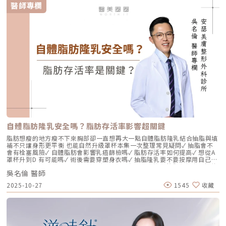
充」？在深入了解 Profhilo逆時針 之前，我們必須先釐清肌膚老化的本
醫師專欄
質。肌膚的年輕度由真皮層的三大支柱決定：水份、膠原蛋白
（Collagen）以及彈力蛋白（Elastin）。多數人對膠原蛋白耳熟能詳，它
就像建築物的「鋼筋水泥」，負責撐起皮膚的厚度與體積；然而，讓肌膚在
做表情後能迅速回彈、維持組織張力的關鍵，其實是彈力蛋白。彈力蛋白就
像支撐鋼筋的「橡皮筋」，不幸的是，人體在青春期過後，彈力蛋白的合成
速度就會大幅下降。當彈力蛋白流失，肌膚就會像失去彈性的鬆緊帶，出現
細紋、毛孔粗大、甚至是難以處理的「鬆弛型下垂」。傳統玻尿酸屬於「填
充型」，主要目的是增加體積（Volumizing），如果過度施打，容易造成
面部僵硬或「醫美臉」。而 Profhilo 逆時針的誕生，是為了從細胞底層進
行「修復與重塑」，讓皮膚自己找回年輕時的彈性。二、 Profhilo 逆時針
的科學核心：NAHYCO™ 專利技術Profhilo逆時針來自瑞士著名的 IBSA 製
藥集團。身為專業醫師，我非常看重產品的「純淨度」與「穩定性」。
Profhilo 之所以能在國際醫美界佔有一席之地，在於其革命性的
NAHYCO™ 專利熱融合技術。1. 醫學界的「純淨」突破：無化學交聯劑一
般玻尿酸為了維持在體內的時間，必須添加化學交聯劑（如 BDDE）。雖然
這在合法範圍內是安全的，但對於過敏體質或追求極致天然的客戶來說，仍
存在延遲性發炎的風險。Profhilo逆時針 透過精確的加熱與降溫製程，讓
自體脂肪隆乳安全嗎？脂肪存活率影響超關鍵
高分子與低分子玻尿酸產生自然的氫鍵鍵結，完全不含 BDDE。這意味著它
具備極高的「生物相容性」，注射後能與人體組織完美融合。2. 高低分子玻
脂肪想瘦的地方瘦不下來胸部卻一直想再大一點自體脂肪隆乳結合抽脂與填
尿酸的「黃金比例」Profhilo 含有目前市面上極高濃度的玻尿酸
補不只讓身形更平衡 也能自然升級罩杯本集一次整理常見疑問✓ 抽脂會不
（64mg/2ml），它結合了： 高分子量玻尿酸（H-HA）：提供穩定的物理
會有栓塞風險✓ 自體脂肪會影響乳癌篩檢嗎✓ 脂肪存活率如何提高✓ 想從A
支撐與深層鎖水，改善鬆弛。 低分子量玻尿酸（L-HA）：作為傳遞信號的
罩杯升到D 有可能嗎✓ 術後需要穿塑身衣嗎✓ 抽脂隆乳要不要按摩用自己的
分子，直接活化真皮層內的纖維母細胞，誘導膠原蛋白與彈力蛋白新生。這
脂肪 打造柔軟真實的胸型適合誰 怎麼做 最有效將給妳完整觀念與安心評估
種「1+1 > 2」的協同作用，讓 Profhilo 在進入皮膚後，能像液態電波一
吳名倫 醫師
依據重點摘要：0:00 #她說他說0:40 #自體脂肪隆乳v.s.#假體隆乳 想要哪
樣迅速擴散，全面性地改善膚質。三、 3 種細胞與 5 種蛋白：解開「液態
一樣？1:02 關於手術安全性 #自體隆乳2:12 不同的抽脂方式 #脂肪存活率
2025-10-27
1545
收藏
電波」的逆齡關鍵在辰美學的診間，我常跟客戶解釋，Profhilo 就像是為
會一樣嗎？3:16 關於抽脂安全 #脂肪栓塞問題 ？4:09 關於手術安全性 #矽
肌膚施加了一種「啟動指令」。它不僅僅是補水，而是啟動了「3+5 逆齡機
膠隆乳相關影片：• 罩杯升級前必看，自體脂肪豐胸解析！ EP20• 男生
制」： 活化 3 種關鍵細胞： 纖維母細胞：這是皮膚的「膠原工廠」。 角質
女乳好尷尬，胸部困擾的隱藏原因你有嗎？ EP24• 抽就對了？抽脂局部雕
形成細胞：強化表皮防禦力，讓肌膚看起來更細緻、有光澤。 脂肪幹細
塑大解密，它沒想像可怕！EP31---LINE
胞：幫助恢復皮下組織的飽滿感，減緩隨著年齡增長的皮下萎縮。 啟動 5
@aclinichttps://lin.ee/zGPja49▼詢問整形大小事https://answer-
種關鍵結構蛋白：包括 I 型、III 型、IV 型、VII 型膠原蛋白以及最關鍵的彈
clinic.com/▼詢問皮膚大小事https://answer-skin.com/▼詢問變美大小