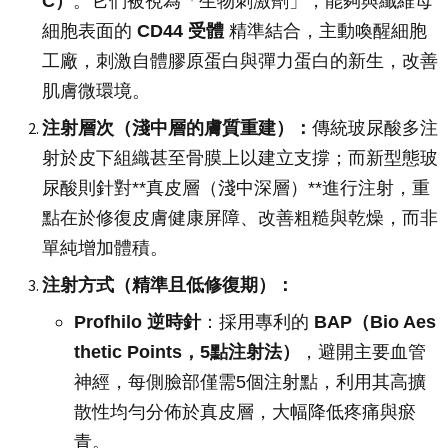
C）
。它們被視為「生物刺激劑」，能夠與纖維母
細胞表面的
CD44 受體
精準結合，主動喚醒細胞
工廠，刺激自體膠原蛋白與彈力蛋白的新生，改善
肌膚微環境。
注射層次（淺中層的膚質重建）：
傳統玻尿酸多注
射於皮下組織甚至骨膜上以建立支撐；而新型態玻
尿酸則針對**真皮層（淺中深層）**進行注射，重
點在於修復皮膚健康屏障、改善粗糙與乾燥，而非
單純增加體積。
注射方式（精準且低修復期）：
Profhilo 逆時針
：採用專利的
BAP（Bio Aes
thetic Points，5點注射法）
，避開主要血管
神經，每側臉部僅需5個注射點，利用其高擴
散性均勻分佈於真皮層，大幅降低疼痛與瘀
青。