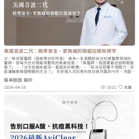
利高、低分子量玻尿酸複合配方，在不添加交聯劑的情況下，能刺激皮膚深
滲透進頸部真皮層，不是填平皺紋，而是從底層重塑頸部肌膚的厚度與張
層的纖維母細胞、角質細胞和脂肪細胞，促使膠原蛋白和彈力蛋白大量新
力，是目前改善頸部質感的首選。3. 手背（雞爪手）：重建真皮層的緊實度
生，從源頭改善肌膚鬆弛與老化問題。2. 全面改善膚況：不只填補，更提升
雙手最容易因彈力蛋白流失而顯得乾癟、血管明顯。Profhilo 透過「非填
整體膚質有別於傳統玻尿酸的局部填充，璞菲洛注射後會均勻擴散至皮膚的
充」的方式，啟動手背肌膚的自我修復機制。它不僅是補水，更是透過生物
真皮層與皮下組織。這使得它能全面性地改善肌膚，包括： 提升肌膚緊實
重塑增加組織的彈性與結構感，讓手背肌膚恢復細緻平滑，找回如少女般優
度與彈性 深層補水、改善乾燥與粗糙 減少細紋、改善膚色不均3. 自然柔和
雅的肌膚張力。4. 口周細紋：自然軟化而不僵硬對於愛笑或年長客戶常見的
的效果：告別「饅化臉」璞菲洛的質地較輕盈、流動性高，主要作用提升肌
唇周紋，若使用傳統填充物，常會因為增加了體積而讓表情變得僵硬。
膚本身的飽滿度與光澤，而不是增加額外體積。因此，能帶來自然、柔和的
Profhilo 透過液態拉皮的原理，在不改變五官比例的前提下，誘導唇周肌
改善效果，避免了傳統填充劑可能導致的僵硬或「饅化」現象，讓你看起來
膚新生彈力蛋白，從底層「軟化」細小紋路，讓整個人看起來更加柔和、自
就像是膚況變好了，而不是動了手腳。4. 獨創 BAP 五點注射技術：療程更
然。六、 蔡醫師的診間建議：如何規劃妳的「逆時針」計畫？在辰美學，
舒適、更快速採用獨家的 BAP (Bio Aesthetic Points) 五點注射技術。醫師
我們追求的是「長效且細膩」的美，而非瞬間的煙火式改變。針對初次接觸
只需在臉部兩側各選擇五個精準的生物美學點進行注射，就能讓玻尿酸均勻
Profhilo 逆時針 的客戶，我通常會建議以「週期性重塑」的方式來規劃妳
美國音波二代：精準安全、更無痛的旗艦拉提新標竿
擴散至全臉。這大大減少了注射的針數和疼痛感，也降低了術後瘀青和腫脹
的專屬美學地圖：1. 基礎療程：建議至少進行 2 至 3 次為了達到最佳的彈
的機率，讓療程更加舒適、快速。5. 高濃度、不含交聯劑：安全性高、低發
力蛋白新生與肌底環境優化，單次施打僅是啟動信號，完整的重塑需要時間
文／蔡詩辰醫師（辰美學診所院長） 身為一名長期耕耘在抗老醫學領域的
炎風險以高濃度玻尿酸為主要成分，且製程中不使用任何化學交聯劑，能有
堆疊： 啟動期（第 1 次與第 2 次）： 建議間隔 1 個月施打。這兩次密集的
醫師，我每天在診間最常聽見的焦慮就是：「蔡醫師，我感覺最近拍照臉變
效降低注射後的發炎反應與過敏風險。同時，也經過多項國際認證，確保了
治療能確保高濃度玻尿酸在真皮層內建立穩固的擴散網絡，全面活化纖維母
寬了」、「法令紋越來越深，看起來好疲憊」、「有沒有那種不用開刀，但
產品的純淨與安全性。逆時針（Profhilo） vs. 傳統玻尿酸比較 療程名稱
細胞。 強化期（第 2 次與第 3 次）： 建議間隔3到6個月進行第三次施打。
能讓輪廓線變明顯的方法？」 在非侵入式抗老科技日新月異的今天，市面
逆時針 (Profhilo) 傳統玻尿酸填充劑 主要功能 「生物重塑」(Bio-
這是一個關鍵的鞏固點，能延續細胞的再生信號，讓拉皮效果更具層次感。
上的音波儀器琳瑯滿目。但每當病患詢問我最信任哪一台儀器時，我的首選
remodeling)， 刺激膠原蛋白和彈力蛋白再生，從根本改善膚質 「填充」
維持期： 經過這 3 次完整的週期療程後，肌膚的緊緻度與細緻質感通常可
醫美圈圈 醫師
始終是 Ultherapy 美國音波。而在 2026 年的現在，隨著 Ultherapy
和「支撐」， 用於填補凹陷、雕塑輪廓 成分組成 專利技術結合高低分子玻
以維持九個月左右的時間。2.術後照護：輕盈無負擔的修復由於 Profhilo
Prime（美音二代） 的問世，醫美界正式進入了「精準醫療」的新紀元。這
2026-04-10
1021
收藏
尿酸， 64mg/2ml 高濃度，無交聯劑 玻尿酸會添加交聯劑，以增加黏度和
是極高純度的玻尿酸且不含化學交聯劑，術後反應極輕。只需在 24 小時內
篇文章，我將以專業醫師的角度，深度拆解為什麼美音二代會成為我臨床治
支撐力， 能維持體積不被快速分解 作用機制 注射後會均勻擴散至皮膚深
避免劇烈運動與高溫環境（如溫泉、蒸氣室、高溫瑜伽），其餘日常生活、
療的核心，以及它如何重新定義抗老的黃金標準。一、 為什麼「看得到」
層， 像「液態電波」一樣，透過非發炎機制喚醒細胞自我修復 注射後會停
上妝均不受影響，非常適合行程滿檔的都會女性。結語：美，是找回妳原本
才是真安全？DeepSEE® 即時影像導引的革命在進行音波拉提治療時，我常
留在特定部位， 透過體積來填補或塑形 效果呈現 效果是漸進且全面的，讓
的自然光采抗老不應該是「加法」，而是「還原」。Profhilo 逆時針的哲
跟病患分享一個觀念：音波拉提不是「能量越強越好」，而是「能量要打在
肌膚變得更緊緻、 有彈性、有光澤，視覺上更自然 效果是立即且局部的，
學與辰美學的理念不謀而合：我們不希望客戶變得不像自己，我們希望妳在
對的地方」。每個人的皮膚厚度、皮下脂肪分布、筋膜層（SMAS）的深
能看到凹陷處被填平、 輪廓變得立體 適用對象 適合想改善肌膚鬆弛、細
未來的日子裡，依然保有那份緊緻、透亮的彈力美感。妳不需要厚重的粉底
度，甚至是神經血管的走勢都完全不同。即便是在同一個人的臉上，左側與
紋、膚質乾燥、 彈性下降，追求自然效果的人 適合想填補淚溝、法令紋、
來遮蓋疲態，因為最美的底妝，就是妳健康的真皮層。如果妳也想體驗這種
右側的組織密度也存在差異。傳統的音波療程多半屬於「盲打」，醫師只能
豐頰、豐下巴或鼻子，追求局部立體效果的人 維持時間 約6 ~ 12個月 （需
「由內而外」的重塑感，歡迎來到辰美學，讓我們為妳量身定制專屬的逆齡
憑藉經驗去推測深度，這就像是在迷霧中航行，風險與不穩定性自然較高。
視個人體質、代謝與保養習慣而異） 約6～18個月 （因品牌、分子大小及
處方箋。「詳細內容請詳見辰美學官網」
1.1 精準醫療的「透視眼」最新的Ultherapy Prime 美國音波二代搭載了升
個人體質而異） 值得一提的是，它不像音波拉提需要靠機器操作、產生熱
級版 DeepSEE® 即時影像技術。在施打的每一條能量時，我都能透過 2X 高
能導致術後紅腫，也不會像玻尿酸填充容易造成過度膨脹的人工感，而是像
清螢幕清晰地看見病患當下的組織層級。這意味著： 避開神經與骨頭：大
「智慧型保養」，漸進式修復你的肌膚底層架構。哪些人適合做璞菲洛？
幅降低因能量落點錯誤導致的劇痛或副作用。 精準鎖定 SMAS 筋膜層：確