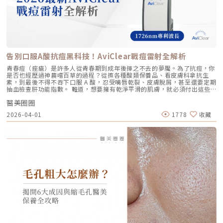
Profhilo不僅適合輕熟女族群，也非常適合希望改善整體膚況、延緩老化的
保每一發熱凝結點都精確落在支撐輪廓的關鍵地基上。 即時監控探頭貼合
人。尤其推薦給以下族群： 面臨初老症狀者： 臉部、頸部或手部出現細
度：防止因貼合不全導致的表皮燙傷。二、 三種鬆弛型態：妳需要的是
紋、輕微鬆弛，以及肌膚彈性下降、缺乏緊實感的人。 膚質困擾者： 肌膚
「拉提」還是「緊緻」？很多客人到診間會直接說：「我要打音波。」但我
乾燥、毛孔粗大、膚色不均或膚質粗糙，希望透過深層保濕來全面提升膚況
通常會先進行細緻的觸診與影像觀察，因為「鬆弛」其實分為不同層次。如
的人。 追求自然效果者： 不希望外觀有大幅度改變，只想透過自然、漸進
果診斷錯誤，治療效果就會大打折扣。我將臉部老化歸納為三種主要型態，
的方式讓自己看起來更年輕、更有氣色。 對其他療程敏感者： 曾對雷射、
並給予不同的客製化建議：2.1 筋膜鬆弛型（結構下垂）這是最適合美國音
能量儀器等療程反應較大，或希望尋找一種低風險、低修復期的保養方式。
波二代的族群。表現為下顎線模糊、嘴角下垂（木偶紋）、整體輪廓往下
這項療程也特別受到熟齡上班族歡迎，因為療程快、不影響日常作息，對於
墜。這類問題的根源在於 SMAS 筋膜層失去張力，需要透過美音二代深達
告別口服A酸抗痘黑科技！AviClear戰痘雷射全解析
忙碌但仍想維持好氣色的族群非常友善。璞菲洛療程建議與效果說明璞菲洛
4.5mm 的聚焦能量，從地基進行「拉提」。2.2 表皮鬆弛型（膚質鬆軟）
建議以三次療程為一完整週期，前兩次治療間隔約30天，第三次則可延長至
如果妳覺得臉部皮膚軟爛、毛孔粗大、布滿細紋，這通常是真皮層膠原蛋白
青春痘（痤瘡）是許多人從青春期到成年後揮之不去的夢魘。為了抗痘，你
4至6個月後進行。必要時，醫師會根據患者肌膚老化程度，評估是否安排加
流失。此時我會建議以「無雙電波」或「鳳凰電波」為主，強化表層的「緊
是否也經歷過神農嚐百草的過程？從擦各種酸類保養品、看皮膚科拿抗生
強治療，以達到最佳效果。大部分患者在首次治療後約2至4週，能感受到肌
緻」，若能搭配美音二代 1.5mm 或 3.0mm 的探頭進行分層治療，效果會
素，到最後不得不吞下口服 A 酸，忍受嘴唇乾裂、皮膚脫屑，甚至還要定期
膚保濕度提升與質感柔嫩。完整療程結束後，肌膚彈性、細緻度與毛孔緊實
更全面。2.3 脂肪下移型（贅肉堆積）有些人老化表現是法令紋上方擠出一
抽血檢查肝功能指數。 難道，想要擁有乾淨平滑的肌膚，就必須付出這些
度明顯改善，效果可維持數月，期間因人而異，與個人膚質及保養習慣相
塊肉，或是出現明顯的雙下巴。這類族群除了筋膜拉提，還需要美音二代對
代價嗎？ 隨著醫學美容科技的進步，抗痘治療終於迎來了劃時代的突破。
關。針對肌膚老化較嚴重的患者，醫師會提供客製化療程方案，確保治療成
脂肪組織產生的微熱效應來進行收斂，收緊鬆贅組織，恢復線條的俐落感。
醫美圈圈
全球首款獲得美國 FDA 認證，專門針對「皮脂腺」進行治療的 AviClear 戰
效符合期待。為何完成完整療程後仍需定期補打？雖然Profhilo在第一年完
三、 關於痛感與效果：二代真的不一樣嗎？「醫師，聽說美國音波非常
痘雷射 正式問世。它主打不需依賴藥物、無嚴重副作用，透過專利
成三次療程後，可促進皮膚彈力蛋白的新生，但其成分會在體內逐漸代謝，
2026-04-01
1778
收藏
痛，是真的嗎？」這是許多客人心中的陰影。的確，第一代美國音波因其能
1726nm 波長雷射，從根源「關閉」過度活躍的皮脂腺。 這篇文章將帶你
約在施打後28天開始減少。儘管如此，Profhilo所啟動的生物刺激作用能持
量輸出極為強悍扎實，對某些痛感較敏感的客人來說確實是一大挑戰。但
全面深入了解 AviClear 戰痘雷射的作用原理、與傳統治療的差異、療程細
續約3個月左右。隨著時間流逝，皮膚的保濕度與細胞活化功能會逐漸降
Ultherapy Prime（美音二代）在 2026 年能被醫美圈推崇，關鍵就在於它
節以及真實的術後效果，幫助你評估這項抗痘黑科技是否適合自己。為什麼
低，肌膚質感可能回復至治療前的狀態。加上年齡增長與環境壓力，皮膚細
大幅優化了「舒適度」。3.1 減痛技術的優化美音二代優化了能量輸出的波
痘痘總是反覆發作？看懂萬惡之源「皮脂腺」在認識 AviClear 戰痘雷射之
胞活力下降，因此建議每3至4個月進行一次補打，持續激活肌膚，維持年輕
型與頻率，使熱能釋放更加穩定均勻。在臨床操作中，我發現客人的耐受度
前，我們必須先了解痘痘（痤瘡）究竟是怎麼形成。青春痘的生成機制主要
健康。一項針對40至65歲受試者的研究顯示，接受兩次Profhilo注射（間
顯著提升，不再需要像早期那樣「痛到想哭」。 見效時間：治療當下因組
包含四大關鍵： 皮脂分泌過盛：受到賀爾蒙、壓力、飲食或基因影響，皮
隔30天）後，在1個月與4個月的評估中，皮膚彈性與保濕度均有顯著提
織受熱收縮，會有 10-20% 的即時拉提感。真正的巔峰效果會在術後 2–3
脂腺製造出過多的油脂。 毛囊角化異常：老廢角質無法正常代謝，與油脂
升，且效果可維持至少4個月。受試者自我評估亦反映皺紋減少、肌膚更緊
個月，隨著膠原蛋白的大量新生，輪廓會日益清晰。 維持時間：在規律的
混合後堵塞毛孔，形成粉刺。 痤瘡桿菌增生：堵塞的無氧毛孔成為痤瘡桿
緻，印證持續治療的重要性。（參考來源：Sparavigna et al., 2022）璞
生活作息下，一次優良的治療效果可維持 12–18 個月。四、 蔡醫師的減齡
菌（C. acnes）的溫床，細菌大量繁殖。 發炎反應：細菌代謝物引發免疫
菲洛療程前後注意事項術前： 停止服用抗凝血藥物（如阿斯匹靈、維他命
處方箋：美音二代的精準佈點很多診所標榜「破千條」的音波，但我始終堅
反應，導致紅腫、化膿，形成嚴重的囊腫型或膿皰型痘痘。在這四個環節
E） 治療當天避免化妝、飲酒 保持作息規律，避免熬夜與重度壓力術後：
持：條數不是越多越好，精準度才是關鍵。過多的能量可能造成脂肪萎縮
中，「皮脂分泌過盛」是啟動後續一連串災難的開關。傳統的治療方式，如
24小時內避免按摩施打部位 三天內避免劇烈運動與三溫暖 一週內避免臉部
（臉凹），過少則無感。在辰美學，我會根據每一位客人的臉型厚薄、鬆弛
抗生素主要針對殺菌；外用酸類主要針對去角質。唯有口服 A 酸能夠有效抑
熱敷與刺激性護膚產品 建議加強保濕、防曬，幫助效果延長璞菲洛副作用
程度，規劃專屬的能量地圖。以下是 2026 年我常用的建議處方： 施作區
制皮脂腺分泌，這也是為什麼口服 A 酸過去被視為治療嚴重痘痘的終極武
與風險Profhilo屬於非交聯玻尿酸，不含化學交聯劑，生物相容性極佳，副
域 建議條數參考 蔡醫師臨床改善重點 全臉輪廓拉提 500 – 800 條 筋膜拉
器。然而，口服 A 酸伴隨著全身性的副作用。而 AviClear 戰痘雷射的誕
作用相對少。常見輕微反應包括： 注射處短暫腫脹、微紅 局部輕微瘀青
提改善法令紋 中下臉重點加強 300 – 500 條 筋膜拉提改善嘴邊肉 眼周與提
生，就是為了一次解決這個痛點：我們能不能在不吃藥的情況下，精準且長
（數日內可自行消退） 極少數人可能會有輕微搔癢或壓痛感，通常在數天
眉 100 – 200 條 改善眼尾下垂。 4.1 複合式療程的加乘效果如果想要達到
效地控制皮脂腺？什麼是 AviClear 戰痘雷射？解密 1726nm 的物理奇蹟