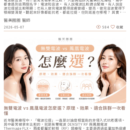
想同時改善膚色不均與暗沉的人。效果與特色：熱傷害小，術後通常只會紅
KFDA 與台灣 TFDA 核可。它的設計目的，是讓除斑治療更精準、更安全，
在正在吃口服 A 酸，可以打 AviClear 嗎？A：建議先與主治醫師討論。一
都會遇到這兩個名字：電波和音波。 有人說電波比較適合緊緻，有人說音
腫1~3天，幾乎不影響日常生活。是目前 CP 值極高的定期保養型雷射。3.
也更符合亞洲膚質對低熱傷害的需求。透過AI智慧影像掃描技術，系統能先
般來說，口服 A 酸會讓皮膚變得比較薄且脆弱。多數醫師會建議在停用口服
波拉提感比較明顯；也有人做完電波覺得皮膚變細、變亮，做完音波覺得下
重度凹洞救星：UP雷射原理：如果是屬於嚴重的「疤痕/凹洞型毛孔」，皮
辨識斑點的深度與分布，使能量設定更具科學依據。在治療作用上，
A 酸至少 1 到 3 個月後，讓皮膚屏障稍微恢復，再來進行雷射治療會比較
顎線變清楚。聽起來好像都能抗老、都能拉提，但到底差在哪裡？ 其實，
秒雷射可能不夠力，這時候就需要汽化型雷射上場。例如 UP雷射
Reepot 搭載超低溫冷卻機制，能在能量擊發的同時以低溫保護皮膚，降低
安全。Q3：如果我只有局部（例如下巴）長痘痘，可以只打局部嗎？A：通
電波和音波最大的差別，不是「哪一個比較厲害」，而是它們使用的能量不
（UltraPulse），它能將能量精準且極深地打入真皮層甚至皮下組織，切斷
紅腫與熱刺激。其能量原理以機械式震動分散黑色素為主，而非單純依賴高
常建議「全臉治療」效果最佳。皮脂腺是分佈在全臉的，雖然目前只有下巴
醫美圈圈 醫師
同、作用的層次不同，適合處理的老化問題也不同。 簡單來說： 電波偏向
硬化的纖維化疤痕組織，進行深層的肌膚重建。適合誰：嚴重的冰鑿型痘
熱破壞，因此對周邊組織更溫和。簡單來說，它讓除斑從過去較不穩定的模
在發炎，但其他區域的皮脂腺可能也處於過度活躍的狀態。全臉均勻施打可
改善皮膚的鬆、細紋、膚質與緊緻度。 音波偏向改善輪廓的垂、嘴邊肉、
疤、嚴重凹洞型毛孔粗大。效果與特色：效果非常強大且顯著，但相對的
2026-05-07
584
收藏
式，提升為更可控、恢復期更短的療程設計。Reepot 三大核心技術：讓除
以達到整體控油、預防其他部位未來爆發的效果。當然，醫師在施打時，會
下顎線與深層支撐。 例如：如果把臉比喻成一棟房子，電波比較像是在整
「破壞力」也強。術後會有明顯的點狀結痂、流組織液，恢復期較長（約需
斑更精準、安全、穩定在眾多除斑雷射中，Reepot 之所以被視為新一代的
針對正在發炎的嚴重區域特別加強能量。Q4：三次療程結束後，一輩子都
理牆面，讓表面變得更平整、更緊；音波則比較像是在加強地基與支撐結
7~10 天），需要有耐心細心照護。4. 緊緻抗老新趨勢：微針電波（如E電
智慧型選擇，關鍵在於它結合了精準分析、冷卻保護與機械式作用三大技
不會再長痘痘了嗎？A：雷射不是魔法，日常保養依然重要。AviClear 能大
構，讓整體輪廓往上撐起來。電波是什麼？重點在 RF 射頻加熱與緊緻電波
波 Exion、無限電波 Potenza）原理：結合了「微針」與「電波（RF）」
術，不只是把能量打在斑點上，而是以更科學、更安全的方式處理色素問
幅萎縮皮脂腺，把出油量降到極低，讓長痘痘的機率降到最低。但人體是有
拉提使用的是 RF 射頻能量。RF 是 Radiofrequency 的縮寫。原理是透過
雙重優勢。透過極細的微針穿透表皮，在到達真皮層特定深度時瞬間釋放電
題。AutoDerm 智慧影像分析系統在正式治療前，系統會先掃描肌膚，辨識
自我修復機制的，經過數年後，部分皮脂腺可能會慢慢恢復部分功能。此
射頻能量在皮膚組織中產生熱能，讓膠原蛋白受熱收縮，並啟動後續的膠原
波熱能。這不僅能刺激膠原蛋白與彈力蛋白重組（改善老化型毛孔），微針
每一處斑點的分布、深度與範圍。這讓醫師不再只依賴肉眼判斷，而是能透
外，極端的壓力、嚴重的賀爾蒙失調依然可能引發零星的痘痘。但整體來
蛋白新生與重組。很多人一聽到「加熱」會覺得很抽象，電波不是只打一個
的物理性破壞與電波熱能，還能破壞過度活躍的皮脂腺（改善出油型毛
過影像資訊調整能量，讓治療更客製化、也更一致。對於斑點多、深淺不一
說，膚況絕對會比治療前穩定非常多。許多人會選擇在 1 到 2 年後，將
點，而是讓一段皮膚組織被均勻加熱。當皮膚裡的膠原纖維遇到適當熱能，
孔）。適合誰：混合型毛孔（又油又鬆弛）、肝斑體質不適合打高能量雷射
或分布不規則的人來說，這項技術能有效提升治療的精準度。CPTL 超冷卻
AviClear 作為年度的「控油進廠保養」來施打一次。Q5：打完 AviClear 後
就像鬆掉的彈力網被重新收緊，視覺上會有比較緊、平整的感覺。所以電波
者、想全面提升膚質緊緻度的人。效果與特色：因為熱能在皮膚深層釋放，
保護除斑過程中最令人擔心的副作用之一，就是因熱能過高造成紅腫、脫
有修復期嗎？該怎麼保養？A：由於屬於「非侵入性」的安全療程，術後皮
常見的效果感受包括：皮膚變緊、細紋變淡、毛孔視覺變細緻、臉部鬆弛感
表皮的熱傷害極小，退紅快（通常隔天即可上妝）。對於膚質的「整體優
皮，甚至反黑。CPTL 的作用是在雷射擊發的同時迅速降溫，使肌膚保持在
膚最多只會有輕微的泛紅，通常在幾個小時到一天內就會自然消退，完全不
改善、膚質變得比較平滑。也因為電波比較強調「皮膚緊緻」和「膚質改
化」有非常亮眼的表現。5. 物理性微創重建：得美微針筆（Dermapen）原
低溫狀態，避免熱能向周圍擴散。皮膚被冷保護包覆後，不僅治療時更舒
影響日常上班上課。術後的保養也非常簡單：只要做好「基礎保濕」與「確
善」，所以如果困擾的是臉看起來鬆鬆的、眼周或嘴邊有細紋、臉頰摸起來
理：透過儀器上極細微的針頭，在肌膚表層每秒創造出1,920的微小穿刺通
適，也能減少後續的發炎反應，讓整體修復期縮短許多。VSLS色素冷剝離
實防曬」，並在術後一週內暫停使用美白、酸類或去角質等刺激性產品即
不夠緊實，電波通常會是可以評估的方向。但要注意，電波不是做完就立刻
道。這種「微破壞」能直接啟動肌膚天然的傷口癒合機制，刺激膠原蛋白與
技術在 532 奈米波長下，Reepot 的能量並非以高熱燒灼黑色素，而是以機
可。對於忙碌的現代人來說，是非常友善的午休醫美選擇。拿回肌膚的主導
變成另一張臉。效果通常會分成兩個階段：一部分人會先感覺皮膚有收緊
彈力蛋白增生。更棒的是，這些微通道能像海綿一樣，大幅提升後續保養精
械式的震動作用使色素顆粒鬆動、分離，再交由身體自然代謝。這項機制能
權，抗痘不再是一場苦戰青春痘從來就不只是一個表面的皮膚問題，它更深
感，後續則會隨著膠原蛋白慢慢新生，讓緊緻度逐漸出現。音波是什麼？重
華（如生長因子、高濃度玻尿酸）的吸收率，達到加乘的養膚效果。適合族
同時保護真皮層的血管結構，減少對健康組織的影響，讓整個治療更溫和，
刻地牽動著個人的自信心與社交生活。過去，嚴重痘痘肌患者往往陷入兩
點在聚焦超音波與深層拉提音波拉提使用的是 聚焦式超音波能量，常見名
群：老化型毛孔、淺層凹洞型毛孔、膚質粗糙者，以及對部分能量型療程較
也降低出現過度刺激或色素反應的可能性。透過這三項核心技術的搭配，
難：任憑痘痘反覆肆虐，或是無奈忍受口服藥物的強烈副作用。隨著 2026
稱包含 HIFU、MFU 或 MFU-V。它的特色是可以把能量聚焦到皮膚深層，形
為敏感、希望降低反黑風險的族群（實際仍需由醫師評估）。效果與特色：
Reepot 不只是單純「把斑點打掉」，而是以更安全、更穩定的方式改善色
年新一代抗痘武器AviClear 戰痘雷射（1726nm）問世，無疑為醫學美容界
成一個個熱凝結點，刺激組織收縮與膠原蛋白新生。部分音波療程可透過不
因為沒有雷射或電波的「熱傷害」，所以術後照顧相對簡單，反黑機率極
素問題，也更符合現代人對於恢復期短、風險低的期待。Reepot 為何能將
與深受痘痘困擾的患者，提供了一個全新、安全且具備極長效性的無藥物解
同深度探頭，將能量作用到接近深層支撐結構的位置，例如常被討論的
低。做完後通常會有 1~3 天的微泛紅，能溫和改善膚質與毛孔細緻度的新
斑點一撕即除？人工皮代謝讓改善更有感為什麼 Reepot 能做到治療後「撕
答。它成功將抗痘戰場，從伴隨負擔的全身性藥物代謝，精準轉移至局部的
SMAS 筋膜層。SMAS 是臉部支撐結構的一部分，傳統拉皮手術也會處理這
興療程。醫美療程怎麼選？重點大評比為了讓你更清楚怎麼挑選，我們整理
除人工皮時同步帶走斑點」？這與它的能量作用與術後設計密切相關。
皮脂腺控制，從源頭阻斷致痘環境。如果你也厭倦了反覆擦藥、吃藥的無盡
個層次。音波的概念，就是透過非侵入式方式，把能量送到較深層的支撐結
了五大主力療程的比較表：療程後的關鍵：醫美術後保養黃金法則許多人投
無雙電波 vs 鳳凰電波怎麼選？原理、效果、適合族群一次看
Reepot 透過 532 nm 能量搭配冷剝離技術，使表層黑色素逐漸被帶向角質
輪迴，渴望重新擁有一張清爽、穩定、不易泛油光的健康臉龐，建議尋求專
構，幫助輪廓往上拉。所以音波常見的效果感受包括：下顎線變清楚、嘴邊
入療程本身，卻忽略術後照護的重要性，可能影響修復效果，甚至增加色素
層；治療後覆蓋的人工皮則提供穩定、封閉式的修復環境，讓色素在代謝期
懂
業醫師進行完整的膚況評估。透過精準的雷射療程規劃，為自己預約一個遠
肉改善、臉部線條變順、雙下巴或下半臉鬆垂感變少。如果你的困擾不是細
沉澱風險。掌握以下三大原則，有助於穩定膚況並延續療程效果：1. 加強保
間被更完整地固定在表皮。當人工皮在回診時由專業人員取下，老化角質連
離痘疤與油光的全新未來！
紋，而是「臉往下掉」、「輪廓線越來越模糊」、「拍照時下半臉變重」，
濕修護雷射或電波療程後，肌膚屏障暫時較為脆弱，容易出現乾燥與水分流
近年醫美療程中，「電波拉提」一直是討論度相當高的非侵入式抗老選項。
同部分色素會一併脫落，因此能呈現出「一撕即除」的改善效果。以冷卻保
音波通常會比電波更貼近你的需求。不過音波也不是越深越好、越痛越有
失。建議選擇成分單純、無香精與酒精的保濕與修護產品（如玻尿酸、神經
其中最常被拿來比較的，就是無雙電波 DENSITY RF 與鳳凰電波
護與機械式震動相結合的方式，讓斑點代謝更有感，也讓治療成果更直觀。
效。不同部位需要不同探頭、不同深度與不同發數，醫師必須依照臉型、脂
醯胺），協助維持肌膚修復所需的穩定環境。2. 落實防曬措施術後肌膚對紫
Thermage FLX。 兩者都屬於射頻（RF）類療程，主要是透過能量加熱皮膚
誰適合做 Reepot？讓你一眼就能找到自己的定位Reepot 特別適合以下肌
肪厚度、骨架與皮膚狀況去規劃。打錯層次、能量過高或發數不合適，都可