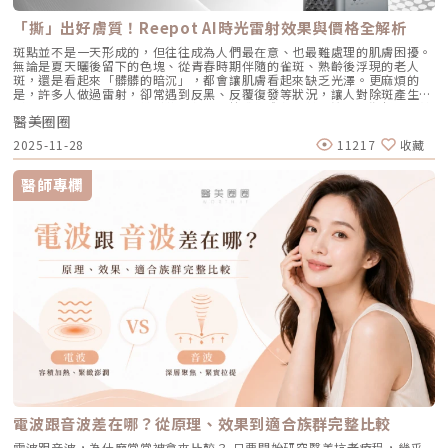
Q8：Profhilo成分天然嗎？會不會引起過敏？Profhilo採用高純度、非動
可逆的凹洞。6. 【蟎蟲型毛孔】：隱形的微小房客在作怪我們的臉上本來就
於全身性的系統性治療。它能全面抑制皮脂腺分泌、使皮脂腺萎縮，同時促
物來源的玻尿酸，不含常見交聯劑成分，安全性高，過敏反應發生機率非常
有共生的「蠕形蟎蟲」，但當免疫力下降、皮脂分泌失衡，或是過度清潔破
進毛囊正常角化，並大幅減少發炎反應與痤瘡桿菌增生。核心強項：能夠一
「撕」出好膚質！Reepot AI時光雷射效果與價格全解析
低，並獲得歐盟CE安全認證。Profhilo璞菲洛是突破傳統玻尿酸觀念的療
壞皮脂膜時，蟎蟲就會大量異常繁殖。牠們會啃食皮脂、進出毛囊，蟲體的
次打擊痘痘的四大成因，對於嚴重型、結節囊腫型痘痘，或是對其他治療
程，不以填充為主，而是提升肌膚自癒力與膚質的「逆時針保養」新選擇。
排泄物與屍體會引發毛囊發炎，進而把毛孔撐大。如何從日常居家保養穩住
斑點並不是一天形成的，但往往成為人們最在意、也最難處理的肌膚困擾。
（包含抗生素、外用藥膏）無效的頑固型痘痘，具有極高的治癒率與長效
如果你渴望不影響生活的微創保養，並希望從根本改善膚質，Profhilo 絕
毛孔不失控？雖然保養品無法讓已經擴大的毛孔完全「縮回」，但正確的居
無論是夏天曬後留下的色塊、從青春時期伴隨的雀斑、熟齡後浮現的老人
性。需注意事項：伴隨較明顯的副作用，最常見包含嘴唇乾裂、皮膚乾燥脫
對值得你列入考量。在選擇療程前，務必諮詢專業醫師，評估自身膚況與適
家保養，能幫助控制毛孔不再進一步擴張，並改善整體膚質的平滑度。1. 溫
斑，還是看起來「髒髒的暗沉」，都會讓肌膚看起來缺乏光澤。更麻煩的
皮、眼睛乾澀等。此外，孕婦絕對禁用（具致畸胎性），療程期間需配合醫
合方案，才能真正達到年輕又自然的理想狀態。選擇合法診所、專業醫師與
和清潔，不過度刺激：選擇胺基酸系等溫和潔顏產品，一天清潔 1～2 次即
是，許多人做過雷射，卻常遇到反黑、反覆復發等狀況，讓人對除斑產生陰
師定期抽血監測肝功能與血脂，且通常需持續服用數個月至一年以上以達到
原廠產品，是安全變美的不二法門。★溫馨提醒★小編要提醒大家，醫療並
可。避免頻繁使用磨砂或強力去角質產品，以減少對皮膚屏障的刺激。2. 適
影。 Reepot AI時光雷射（仿單名為「蕾璞釹雅各雷射系統」，衛部醫器輸
標準的累積劑量。CAPRI 藍雷射與 AviClear 戰痘雷射最主要的差異，在於
非單純的商業交易，所有的療程都伴隨著風險。因此，作為消費者應該謹慎
度使用酸類，幫助代謝角質：對於油脂分泌較旺或粉刺型毛孔，可在醫師或
醫美圈圈
字第 037165 號）自 2025 年 7 月上市後便迅速受到關注，被視為色素治
「雷射波長」與「對油脂的吸收破壞力」。簡單來說，藍雷射主打「控油加
選擇合適的醫療方案，以確保安全與健康。
專業建議下使用酸類保養品： 水楊酸（BHA）：脂溶性，能深入毛孔幫助
療領域重要新進展。它重新定義了傳統除斑的思維，將以往以熱能為主的
殺菌」的雙效機制，適合用來對付輕中度的痘痘與毛孔粗大問題；而
2025-11-28
11217
收藏
油脂代謝，常用於黑頭與粉刺調理。 果酸（AHA，如甘醇酸、乳酸）：主要
「燒灼式破壞」，轉變為更精準、更可控的「震碎式處理」，再結合 AI 影
1726nm 的戰痘雷射則是專為「阻斷皮脂腺」而生，能精準且深度地破壞
作用於表層角質更新，改善肌膚粗糙。 杏仁酸：屬於果酸的一種但兼具親
像分析與超冷卻保護，使治療不僅更安全、也更貼近現代人追求的舒適與高
出油源頭，因此更適合用來拯救中重度發炎、滿臉油光，以及長年反覆發作
脂特性，屬較溫和的酸類選擇。3. 抗老成分 A醇（Retinol）：A醇是目前研
效率。對於過去因反黑、修復期長或效果不均而猶豫的族群而言，Reepot
的頑固型痘痘肌。誰最適合打 AviClear 戰痘雷射？如果符合以下任一情
醫師專欄
究較完整的抗老成分之一，可促進表皮更新，並間接支持膠原蛋白生成，對
的出現為除斑帶來全新的可能。 這篇文章就帶你理解Reepot 到底怎麼運
況，AviClear 將會是非常值得評估的投資： 口服藥物恐懼或不適應者：曾
於老化型毛孔與膚質粗糙有一定幫助。但 A醇具有刺激性，建議採取低濃
作？和你聽過的皮秒、傳統雷射有什麼不同？誰適合做、誰不適合？效果、
經吃過口服 A 酸但無法忍受乾燥脫皮，或是抽血發現肝指數異常而被迫停藥
度、循序漸進方式建立耐受。4. 防曬是關鍵保護：紫外線是造成膠原蛋白流
術後照護、價格又是多少呢？希望能讓你在做選擇前，有完整且中立的參
的人。 備孕中或哺乳中的女性：口服 A 酸有強烈的致畸胎性，停藥後仍需
失與肌膚老化的重要因素之一。長期日曬會加速毛孔鬆弛，因此無論晴雨都
考。為什麼斑點這麼難纏？了解色素成因，是選擇療程前最重要的一步許多
避孕一段時間；而戰痘雷射純粹是物理性光電治療，對全身系統無影響（但
應確實做好防曬（塗抹防曬乳或物理性遮蔽）。醫美療程如何精準對抗毛孔
人以為斑點只是「曬太陽造成的色塊」，但實際上臉上的每一顆斑，都可能
孕婦本身基於安全考量，雷射療程前仍須經醫師評估）。 滿臉油光、毛孔
粗大？如果你期待的是肉眼可見的改善幅度，相比起日常保養，專業的醫美
有不同來源。色素形成的原因多元，深度位置也不相同，因此在治療上自然
粗大者：即使目前沒有嚴重的發炎痘痘，但深受「中東油田」困擾，希望從
療程通常會是更直接且具效率的選擇之一。隨著醫美科技的不斷進步，針對
不能以單一方式應對。常見的斑點來源包括：一、紫外線長期累積的影響日
根本減少出油量的人。 作息不正常、壓力型成人痘：針對因為熬夜、壓力
不同成因的毛孔問題都有相對應的解方！1. 溫和深層清潔：海菲秀
曬會刺激黑色素細胞活躍，形成曬斑、雀斑或不均勻暗沉。二、基因與體質
大導致賀爾蒙波動，進而反覆在下巴、兩頰爆發的成人痘，精準破壞皮脂腺
（HydraFacial）原理：屬於非侵入性的保養。利用專利的負壓水渦流技
因素有些人天生黑色素細胞較敏感，斑點更容易在年輕時就出現。三、荷爾
能有效阻斷復發。 深色肌膚患者：過去許多雷射（如脈衝光、某些淨膚雷
術，溫和無痛地吸出毛孔深層的黑頭、白頭粉刺與多餘皮脂，同時導入高濃
蒙波動包含懷孕、避孕藥、壓力、作息不穩等，都可能使色素活躍，例如熟
射）在深色肌膚上容易引發熱傷害或色素沉澱（反黑）。AviClear 的
度的保濕與抗氧化精華。適合誰：出油粉刺型毛孔、怕痛不敢打雷射、想作
知的肝斑。四、發炎後色素沉澱（PIH）痘痘、皮膚受傷、過度刺激後，都
1726nm 波長針對的是「油脂」而非「黑色素」，因此適用於 Fitzpatrick
為重要活動前的急救保養者。效果與特色：做完當下皮膚立刻感受到「會呼
可能留下深淺不一的色沉。以上原因造成斑點呈現不同的「深度」「密度」
膚色分類的 I 到 VI 型（包含極深色肌膚），安全性極高。AviClear 戰痘雷
吸」的潔淨感，毛孔因為髒污被清空並喝飽水，視覺上會立刻變得細緻，且
與「分布」，也使除斑變得不再只是把黑色素擊散這麼簡單。只要能量不
射 常見 QA 總整理在決定進行療程前，大家心中難免還有一些疑問。我們
無恢復期。2. 光電雷射：皮秒雷射（搭配特殊透鏡）原理：皮秒雷射
足，改善有限；能量過強，又可能刺激皮膚，造成修復期延長、色素反應，
整理了討論度最高的幾個問題：Q1：打 AviClear 戰痘雷射會痛嗎？需要敷
（Pico Laser）是目前詢問度最高的縮毛孔療程。核心在於加上了「蜂巢透
甚至讓斑點反覆出現。也因為色素問題本身複雜，傳統除斑療程才會讓人覺
麻藥嗎？A：疼痛度極低，多數患者甚至不需要敷麻藥！怕痛的人有福了！
鏡」或「聚焦透鏡」。這能在不破壞表皮的情況下，將雷射光束匯聚，在真
得「效果不一定穩定」。要真正提高治療的成功率，關鍵就在於是否能更精
AviClear 搭載了專利的「AviCool™ 藍寶石冷卻技術」，探頭在雷射擊發的
皮層產生「空泡效應（LIOB）」。這就像是在皮膚深層進行微小的破壞，
準、穩定地處理不同深度的黑色素，同時降低熱傷害。什麼是 Reepot AI時
前、中、後都會持續為肌膚表面降溫。治療過程中，主要會感覺到探頭冰冰
電波跟音波差在哪？從原理、效果到適合族群完整比較
藉此喚醒肌膚的自癒機制，大量刺激膠原蛋白與彈力纖維新生，進而把毛孔
光雷射？從技術重新理解除斑Reepot AI時光雷射是一款以 532 nm 綠光為
涼涼的，伴隨輕微的溫熱感或是像被橡皮筋輕彈的感覺。相較於傳統雷射或
周圍的凹陷給「撐」起來。適合誰：輕中度的老化型毛孔、輕微淺層痘疤、
基礎，並結合 AI 影像分析的智慧型色素雷射，已通過美國 FDA、韓國
手工清粉刺的痛楚，整體舒適度大幅提升，輕鬆就能完成療程。Q2：我現
電波跟音波，為什麼常常被拿來比較？ 只要開始研究醫美抗老療程，幾乎