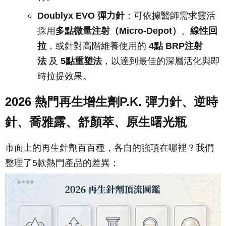
Doublyx EVO 彈力針
：可依據醫師需求靈活
採用
多點微量注射（Micro-Depot）
、
線性回
拉
，或針對高階維養使用的
4點 BRP注射
法
及
5點重塑法
，以達到最佳的深層活化與即
時拉提效果。
2026 熱門再生
增生劑P.K. 彈力針、逆時
針、喬雅露
、
舒顏萃
、原生曙光瓶
市面上的再生針劑百百種，各自的強項在哪裡？我們
整理了5款熱門產品的差異：