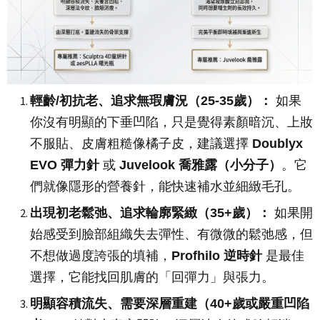
輕齡/初抗老、追求無瑕膚況（25-35歲）：
如果
你沒有明顯的下垂凹陷，只是覺得素顏暗沉、上妝
不服貼、皮膚粗糙像橘子皮，建議選擇
Doublyx
EVO 彈力針
或
Juvelook 喬雅露（小分子）
。它
們就像隱形的營養針，能快速補水並細緻毛孔。
出現初老鬆弛、追求輪廓緊緻（35+歲）：
如果開
始感受到臉部組織失去彈性、有微微的鬆弛感，但
不想做過度誇張的填補，
Profhilo 逆時針
是最佳
選擇，它能找回肌膚的「回彈力」與張力。
明顯容積流失、需要深層重建（40+歲或嚴重凹陷