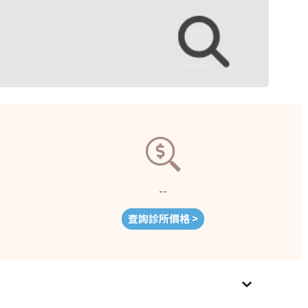
--
查詢診所價格 >