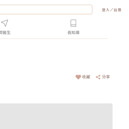
／
登入
註冊
問醫生
長知識
收藏
分享