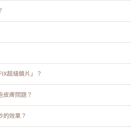
？
ReFIX超級鏡片」？
善那些皮膚問題？
索皮秒的效果？