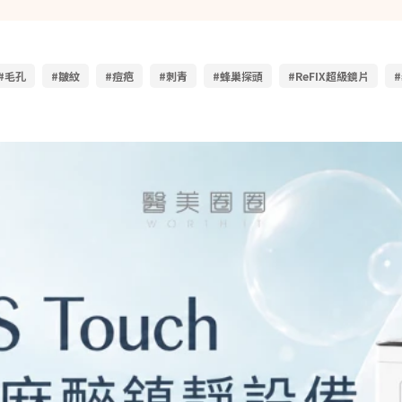
#毛孔
#皺紋
#痘疤
#刺青
#蜂巢探頭
#ReFIX超級鏡片