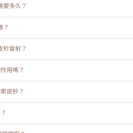
復期需要多久？
保養？
探索皮秒雷射？
麼副作用嗎？
o探索皮秒？
格？