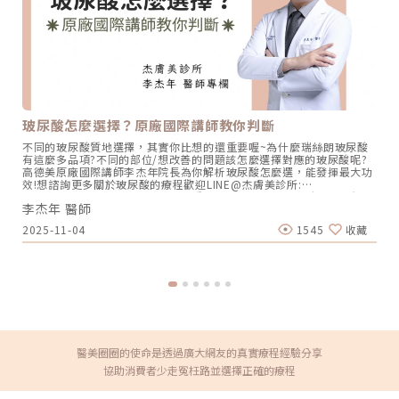
玻尿酸怎麼選擇？原廠國際講師教你判斷
不同的玻尿酸質地選擇，其實你比想的還重要喔~為什麼瑞絲朗玻尿酸
有這麼多品項?不同的部位/想改善的問題該怎麼選擇對應的玻尿酸呢?
高德美原廠國際講師李杰年院長為你解析玻尿酸怎麼選，能發揮最大功
效!想諮詢更多關於玻尿酸的療程歡迎LINE@杰膚美診所:
https://page.line.me/xhc2941b重點摘要：00:11 玻尿酸作用介紹
李杰年 醫師
00:47 玻尿酸分為三大類型02:09 迷思一、玻尿酸打哪裡都可以？
02:36 迷思二、打完下巴蘋果肌看起來怪怪的？03:30 迷思三、臉部鬆
2025-11-04
1545
收藏
弛只能做拉皮嗎？05:00 總結LINE官方帳號一對一咨詢👉
https://reurl.cc/x3EQZN歡迎訂閱我的頻道👉
https://reurl.cc/nY51k8關注杰膚美診所FB👉
https://reurl.cc/XQljva杰膚美診所官網👉https://jfmskin.com/關注
李杰年醫師FB👉https://reurl.cc/Mzk0nm杰膚美診所地址：104台北
市中山區復興北路50號2樓電話：02-8772-6625
醫美圈圈的使命是透過廣大網友的真實療程經驗分享
協助消費者少走冤枉路並選擇正確的療程