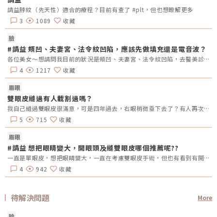
請益脖紋（先天性）適合的療程？目前有查了 #plt，但也想瞭解更多
3
1089
收藏
臉
#請益 頰凹、夫妻宮、法令紋凹陷，應該先做填充還是電音波？
各位美女～想請問我目前的狀況是頰凹、夫妻宮、法令紋凹陷，去醫美診所諮詢，他是建議我電音波也要做，但療程下來要20萬左右，目前最困擾的是法令紋&gt;頰凹&gt;夫妻宮是先填充完再打電波嗎？還是先打電波再填充呢～～Â
4
1217
收藏
眉眼
雙眼皮縫過有人載割過嗎？
我自己縫過雙眼皮很滿意，可是四年過去，右眼稍微垂下去了？有人再次縫？或者換成割的？又或者聽說可以去掉一些眼皮脂肪的經驗嗎？
5
715
收藏
眉眼
#請益 想把眼睛變大，開眼頭及縫雙眼皮哪個推薦呢??
一直是單眼皮，想把眼睛變大，一直在考慮雙眼皮手術，但也有看到有開眼頭的手術，哪總推薦呢?還是兩個都做??需要注意甚麼嗎??
4
942
收藏
待解決問題
More
臉