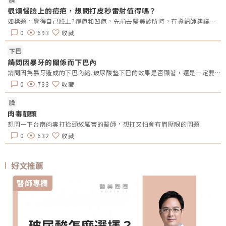
很煩惱臉上的痘疤，想問打皮秒雷射值得嗎？
如標題，覺得自己臉上?️痘疤和凹疤，先前去醫美診所時，有資訊師建議達到皮秒，但我不知道會不會容易引起過敏？想請問有打過的人，覺得值得嗎？
0
693
收藏
下巴
請問因暴牙的關係而下巴內
請問因為暴牙造成的下巴內縮,玻尿酸墊下巴的效果是否顯著，還是ㄧ定要置入性的墊下巴？
0
733
收藏
臉
肉毒額頭
想問一下台南肉毒打抬頭紋厲害的醫師，想打又怕會有眉壓眼的問題
0
632
收藏
好文推薦
醫師專欄