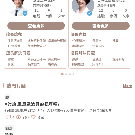
凝境美學診所
安瑟美膚皮膚科診所
皮膚專科
醫師
皮膚專科
醫師
12
0
2
12
0
0
追蹤
案例
文章
追蹤
案例
文章
查看更多
查看更多
擅長療程
擅長療程
保妥適肉毒
水無痕玻尿酸
緹奧希玻尿酸
4D童顏針
奇蹟針
凍晶
4D童顏針
美國極線音波
鳳凰電波
蜂巢皮秒
擅長解決問題
擅長解決問題
皺紋
額頭凹凸不平
額頭扁平
痘痘
酒糟肌
輪廓線條
淚溝
輪廓線條
嘴邊肉
體態雕塑
改善老化
熱門討論
More
臉
#討論 鳳凰電波真的很痛嗎?
有聽說鳳凰痛到爆但也有人說還好有人實際做過可以分享痛感嗎
4
967
收藏
頸部
請益