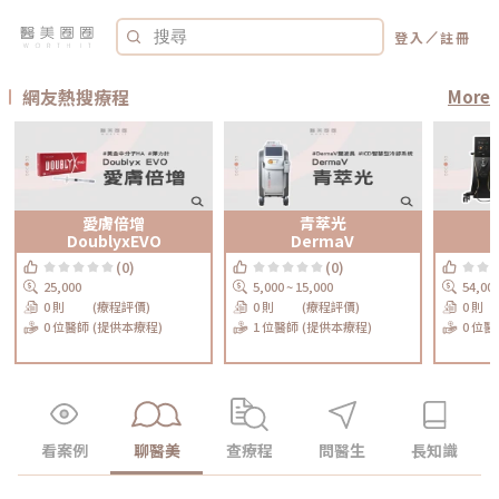
／
登入
註冊
網友熱搜療程
More
愛膚倍增
青萃光
DoublyxEVO
DermaV
(0)
(0)
25,000
5,000 ~ 15,000
54,00
0 則
(療程評價)
0 則
(療程評價)
0 則
0 位醫師
(提供本療程)
1 位醫師
(提供本療程)
0 位醫
看案例
聊醫美
查療程
問醫生
長知識