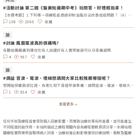
#活動討論 第二週《醫美知識期中考》玩問答，好禮輕鬆拿！
【本週考題】1.下列哪一項療程能透過抑制油脂分泌改善痘痘問題？（A）藍雷射 （B）女王電波 （C）索夫波 （D）翡翠電波2.源自於西班牙，是皇室與歐美名流、運動明星的最愛，屬於非侵入式、無痛的電波技術，擁有12項專利並榮獲多國FDA認證。廣泛應用於醫美、術後恢復、運動醫學、物理治療及體態管理等多個領域。請問是哪一項療程名稱？（A）英特波 （B）索夫波 （C）鳳凰電波 （D）Z音波3.Oligio玩美電波的作用原理是屬於哪一項科技？（A）單極電波 （B）雙極電波 （C）多極電波 （D）微針電波4.玻尿酸填充可以用於改善哪些問題？（A）臉部組織流失 （B）膚色不均 （C）毛孔粗大 （D）動態紋路5.林志玲代言的醫美療程是？（A）Emsculpt NEO 熱磁減脂 （B）EMBODY核心美力 （C）十倍電波 （D）矽谷電波【本週活動時間】8/26（一）AM 09:00 - 9/4（三）PM 23:59【活動獎勵】《LINE POINTS 50點》抽10名會員【活動方式】 活動期間每週一AM09:00將在活動討論區釋出5道醫美問題。 於每週日23:59回覆截止，經核對皆符合活動規範，將於次週一抽出得獎者、發放獎勵。 若經查詢發佈無意義的回文，則喪失抽獎、獲獎資格。例如：非主題回覆、未完整回覆等。 每位會員在當週僅限參與問答乙次。 若當週獲獎的會員帳號，次週仍可參與問答和抽獎。 連續4週皆有參與問答者，不論答案是否正確，皆可參加抽「LINE POINTS 100點」。 每週一會於對應的活動討論區最下方公布得獎會員，請獲獎者務必加入「醫美圈圈官方LINE」以利獎勵發放。【回文範例】1.近期李英愛代言的醫美療程名稱？（A）Z音波（B）十倍電波 （C）精靈電波2.BTL EMFACE中文療程名稱？（A）菲斯波（B）時空E電波3.EMBODY其中療程效果是減脂嗎？（A）是 （B）否4.有小鳳凰之稱的是什麼？（A）玩美電波（B）索夫波 （C）翡翠電波5.玩美電波是由哪位藝人代言？（A）小S （B）隋棠（C）梁詠琪回文範例：Z音波，菲斯波，是，玩美電波，小S※請依照上述回覆格式，以避免混亂。《第二週活動延長公告》親愛的醫美圈圈會員 您好：由於週末有部分會員反映官網討論區出現異常，導致無法正常參與活動留言， 為了確保每位會員都有充分的參與機會，我們決定將第二週活動留言截止日 延長至9/4（三）23:59截止。尚未參與第二週活動的會員，請把握延長的活動時間。 此外，第二週獲獎會員也延至9/5(四)抽出。 造成不便敬請見諒，並感謝各位會員對活動的支持。第二週的正確答案如下：藍雷射，英特波，單極電波，臉部組織流失，Emsculpt NEO 熱磁減脂。第三週活動已開始，請欲參與的會員可前往活動討論區回覆留言↓第三週《醫美知識期中考》
108
2060
收藏
臉
#討論 鳳凰電波真的很痛嗎?
有聽說鳳凰痛到爆但也有人說還好有人實際做過可以分享痛感嗎
4
967
收藏
臉
#請益 音波、電波、埋線想請問大家比較推薦哪個呢？
想開始保養臉部拉提，為老化和下垂提早做準備，請問音波、電波、埋線大家比較推薦哪個項目呢？
1
854
收藏
查看更多
任何手術及療程皆會受到個人因素影響，而導致治療效果有所差異，並可能產生
不同程度的副作用，本站所描述之療程相關內容為療程衛教資訊分享。本網站相
關療程實際案例皆取得病人同意，治療前後比較影像僅供診療說明、衛教及醫療