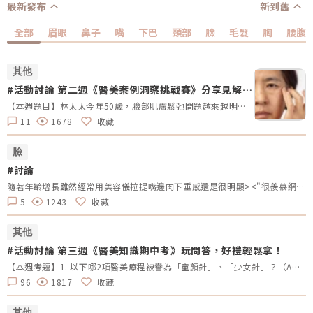
最新發布
新到舊
全部
眉眼
鼻子
嘴
下巴
頸部
臉
毛髮
胸
腰腹
其他
#活動討論 第二週《醫美案例洞察挑戰賽》分享見解拿
好禮
【本週題目】林太太今年50歲，臉部肌膚鬆弛問題越來越明顯，特別是眼角和嘴角的細紋、眼袋，以及惱人的斑點，讓她感到整體看起來較為憔悴與顯老。她想改善肌膚鬆弛、眼袋與斑點問題，不介意透過手術或其他方式治療，請大家為林太太推薦適合的療程，幫助她重拾自信的容貌。【本週活動時間】01/13（一）AM09:00 - 01/19（日） PM23:59【活動獎勵】 專業評論獎《7-11購物金50元》抽10名會員 推薦好友留言送《LINE Points 5點數》每人推薦好友上限2人【活動方式】 活動期間每週一AM09:00將在在討論區發布一個模擬的醫美案例。案例包含患者的需求、問題描述。會員需根據案例情境進行分析，並針對該案例提供建議或解決方案。可以提出不同的治療選項、分析治療結果，或者分享相關經驗。每位會員的回應需具體、實用。 官方將根據會員的回應品質來優先評選出「專業評論獎」，這些留言者將優先納入抽獎範圍，以提升其被抽中的機會。留言中若包含分析、建議或醫美知識等。 避免重複、抄襲回覆其他參與者，或發表與前後留言無關的內容。如「同意」、「好棒」等，將不計入抽獎資格。 當週活動的留言截止時間為每週日 23:59。經核對符合活動規範的留言後，將於2025 / 02 / 03（一）統一抽出每週 10 名幸運得主，並另在討論區公布得獎名單。 乙組會員帳號於當週活動僅限留言乙次。 會員連續4週參與《醫美案例洞察》活動者，將有額外抽「活躍參與獎」的機會，可獲得「7-11購物金100元」作為獎勵。【推薦好友留言送】 活動期間，推薦朋友至每週主題活動討論區留言，每成功推薦 1 人可額外獲得「LINE Points 5 點數」。每人最多可推薦 2 人，超過 2 人則無法再獲得額外獎勵。 若多人推薦同一位朋友，獎勵將優先發放給第一位完成回報資料並經核對無誤的推薦者，其他推薦者將不予發放獎勵。此外，若推薦的好友未參與留言，則該推薦視為無效，將不予發放獎勳。 推薦人需確認好友已完成留言，並於2025 / 02 / 02（日）23:59前加入「醫美圈圈官方LINE」，點選LINE圖文選單中的【推薦好友加入】填妥推薦好友問卷資料後提交。 若發現參加者有不當行為，包括使用假帳戶、重複推薦、內容不符合規定或其他影響活動公平性的行為，主辦方保留取消參與資格及不發放獎勵的權利。 所有推薦資料需於2025 / 02 / 02（日）23:59前提交，逾期將視為放棄獎勵資格。 所有推薦資料提交後，官方將進行核對與統計，核對無誤者，「LINE Points 5點數」統一於2025/02/10（一）23:59前陸續發放完畢。如因資料填寫錯誤或未在指定時間內提交而無法核對，恕不補發。<<<點我看更多活動詳情>>
11
1678
收藏
臉
#討論
隨著年齡增長雖然經常用美容儀拉提嘴邊肉下垂感還是很明顯><"很羨慕網路上輪廓線很Ｖ緊緻的人爬了網路上的資料,有的推薦埋線的建議鳳凰電波,看埋線拉提效果好好在思考想做美特拉七分鐘埋線還是鳳凰電波，不知怎麼選？哪個比較好呢??
5
1243
收藏
其他
#活動討論 第三週《醫美知識期中考》玩問答，好禮輕鬆拿！
【本週考題】1. 以下哪2項醫美療程被譽為「童顏針」、「少女針」？（A）洢蓮絲 (B）薇貝拉 （C）艾麗斯 （D）4D舒顏萃2.下列哪一項療程無法改善痘疤（痤瘡疤痕）？（A）UP雷射 （B）755蜂巢皮秒 （C）得美微針 （D）鳳凰電波3. 擁有真空專利水渦流技術，並搭配3種探頭，能改善粉刺、深層清潔毛孔、去除老廢角質，最後再施以精華導入。請問是哪一項臉部清潔保養的療程？（A）Wishpro唯施葆 （B）海菲秀 （C）二代水光槍 （D）得美微針筆4. 來自英國大廠BTL，結合「微針」與「電波」的優勢，並有電波界「愛馬仕」之稱的是哪一項療程名稱？（A）Q+音波 (B）翡翠電波 (C）女王電波 （D）時空E電波5. 以下哪2項是皮秒雷射的主要用途？（A）改善色素斑 （B）淡化痘疤 (C ）緊緻拉堤 （D）打造輪廓線【本週活動時間】9/2（一）AM09:00 - 9/8（日） PM23:59【活動獎勵】《LINE POINTS 50點》抽10名會員【活動方式】1.活動期間每週一AM09:00將在活動討論區釋出5道醫美問題。2.於每週日23:59回覆截止，經核對皆符合活動規範，將於次週一抽出得獎者、發放獎勵。3.若經查詢發佈無意義的回文，則喪失抽獎、獲獎資格。例如：非主題回覆、未完整回覆等。4.每位會員在當週僅限參與問答乙次。5.若當週獲獎的會員帳號，次週仍可參與問答和抽獎。6.連續4週皆有參與問答者，不論答案是否正確，皆可參加抽「LINE POINTS 100點」。7.每週一會於對應的活動討論區最下方公布得獎會員，請獲獎者務必加入「醫美圈圈官方LINE」以利獎勵發放。【回文範例】1.近期李英愛代言的醫美療程名稱？（A）Z音波（B）十倍電波 （C）精靈電波2.BTL EMFACE中文療程名稱？（A）菲斯波（B）時空E電波3.EMBODY其中療程效果是減脂嗎？（A）是 （B）否4.有小鳳凰之稱的是什麼？（A）玩美電波（B）索夫波 （C）翡翠電波5.玩美電波是由哪位藝人代言？（A）小S （B）隋棠（C）梁詠琪回文範例：Z音波，菲斯波，是，玩美電波，小S※請依照上述回覆格式，以避免混亂。第三週的正確答案如下：洢蓮絲、4D舒顏萃，鳳凰電波，海菲秀，時空E電波，改善色素斑、淡化痘疤
96
1817
收藏
其他