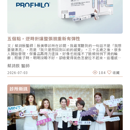
減弱，導致下垂加劇，影響了整體輪廓的緊緻度和外觀，臉部線條不再
清晰。4.韌帶、間隔和深層脂肪 (Retaining ligament, spaces and
deep fat compartments) –韌帶筋膜鬆弛太陽穴、臉頰和眼周屬於深
層脂肪。深層結構提供額外的支撐，對臉部結構穩定性具有關鍵作用，
因此深層脂肪流失對老化有重大的影響。5.骨膜和深層筋膜
(Periosteum and deep fascia) –骨頭萎縮深層支撐結構，與骨骼相
連，對臉部結構穩定性具有關鍵作用。最深層的老化表現在顴骨、下顎
骨等支撐骨架的縮小與萎縮，使整體輪廓往內陷，臉看起來垮、凹，沒
有精神。（圖／杰膚美診所-李杰年醫師提供）因此近年來李醫師在諮
五個點，逆時針讓整張臉重新有彈性
詢時都一直在宣導，真正有效的抗衰，需要一層一層的對症下藥，分層
定制不同的抗衰方法，多維度抗衰，由深層至淺層定向解決，才能達到
文 / 蔡詩辰醫師｜辰美學診所在診間，我最常聽到的一句話不是「我想
真正意義上的「看起來變年輕」。菲斯波、鳳凰電波、美國音波、索夫
要變漂亮」，而是「我只是想回到以前的感覺」。三十五歲之後，很多
波治療深度大不同回到文章的重點，時下這些抗衰熱門的儀器，雖然說
人開始發現，保養品再用力塗抹，好像也抵擋不了臉頰悄悄下滑的輪
看起來一樣，但其實非常不一樣。不同儀器作用的層次不同，對應的老
廓；照鏡子時，明明沒睡不好，卻總覺得氣色怎麼拉不起來。這種感受
化問題也不一樣。1.菲斯波：增加肌肉密度、促進膠原蛋白增生
很真實，也很普遍。皮膚沒有一夕之間崩壞，只是它在告訴我們：支撐
EMFACEÂ 菲斯波的療程作用區域主要可以分成兩層：肌肉層：
蔡詩辰 醫師
它的東西膠原蛋白與彈力蛋白正在悄悄流失。今天想和大家認真聊一個
EMFACEÂ 菲斯波擁有高強度的電場技術（HIFES），能夠讓能量深入臉
我在門診很常推薦的療程：Profhilo逆時針。它不是填充，而是「喚
部肌肉層，刺激肌肉神經元，誘發、鍛鍊臉部向上肌群，讓肌肉產生收
2026-07-03
184
收藏
醒」很多人第一次聽到 Profhilo逆時針，會把它歸類成「玻尿酸療
縮，增加肌肉厚度與張力。真皮層至筋膜層：EMFACEÂ 菲斯波的
程」，這個說法沒有錯，但只說對了一半。傳統玻尿酸療程的邏輯是
SYNC RFÂ 煥顏電波，能夠針對真皮層到筋膜層的層次，由外而內的均
「缺什麼補什麼」法令紋深了填起來、蘋果肌扁了墊起來，是很直觀的
勻加熱，促進膠原蛋白增生，可以同時增加肌底支撐力與臉部澎潤度，
修補概念。Profhilo逆時針 的邏輯完全不同，它來自義大利 IBSA 藥
非常適合肌肉支撐力不足、臉型鬆垮者使用，效果自然、飽滿且不會僵
診所新訊
廠，採用的是 NAHYCO® 專利熱融合技術，將高分子與低分子玻尿酸以
硬。延伸閱讀:2025青春直升肌-EMFACE菲斯波Â 原理/效果/價格/案例
熱能方式穩定結合，形成一種叫做 HCC 的複合結構這個結構不含化學
2.美國音波：收緊筋膜、固定脂肪美國音波採取的是「點狀式」加熱
交聯劑（BDDE），生物相容性極高，注射後過敏與發炎的風險比傳統
法，作用層次最主要在SMAS筋膜層，透過加熱產生膠原蛋白新生與筋
交聯玻尿酸低很多。最關鍵的是，Profhilo逆時針 注射後不會停在原
膜收縮，達到脂肪固定、輪廓緊實的效果。3.鳳凰電波、索膚波：促進
處，它有極佳的流動性與擴散性，能均勻擴散至真皮層與皮下組織，大
膠原蛋白增生，澎潤臉部肌膚鳳凰電波採取的是「容積式」加熱，索夫
範圍活化纖維母細胞，刺激肌膚自主生成四型膠原蛋白與彈力蛋白。這
波Sofwave則是「3D立體能量柱」加熱，作用的層次會在表皮層、真
就是為什麼我喜歡用「喚醒」來形容它不是外來填充，而是啟動肌膚本
皮層、皮下組織層，他們達到的功效偏比較偏向刺激膠原蛋白的生成，
身的修復能力，讓它長回屬於自己的年輕狀態。彈力蛋白，才是被你遺
緊緻拉提肌膚，使皮膚看起來更年輕和更健康。《點擊看完整文章介
忘的主角如果說膠原蛋白是皮膚的「鋼筋骨架」，讓臉部立體飽滿；那
紹》文章轉載自「杰膚美診所-李杰年醫師專欄」
麼彈力蛋白就是「橡皮筋」，讓皮膚在表情變化後還能回彈原位。很多