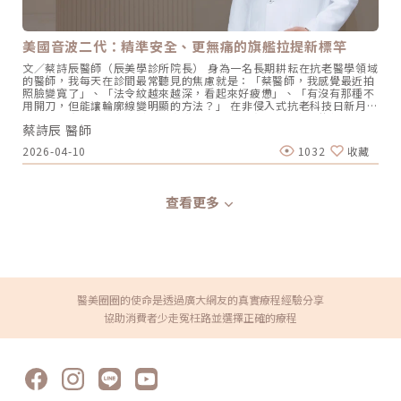
層保濕效果遠比塗抹型產品直接。想搭配其他療程做複合式保養的人，
雅和寧靜的氛圍。此外，為迎合板橋地區快速的商業、生活步調與年輕
Profhilo逆時針 可以與音波拉皮、電波、肉毒桿菌等療程搭配，通常建
的居住就業人口，聖宜板橋館以電音波、微整型、體雕與雷射保養等術
議間隔約兩週以上，由醫師評估後安排。最後想說的話醫美從來不是
式時間短、顯效快且修復期短的輕醫美療程為主，嚴選先進安全的醫美
「改造」，而是在協助你和時間賽跑。Profhilo逆時針 讓我喜歡的地
美國音波二代：精準安全、更無痛的旗艦拉提新標竿
儀器，並由聖宜醫美團隊專業資深的醫師群與富愛心、耐心的護理人
方，正是它非常尊重肌膚原本的樣貌它不強加什麼，只是在肌膚最需要
員，提供民眾最合適的療程方案，讓愛美的妳利用午休短暫的時間空檔
支援的時候，給它一個重新生長的機會。這種溫和而有效的邏輯，和我
文／蔡詩辰醫師（辰美學診所院長） 身為一名長期耕耘在抗老醫學領域
體驗輕醫美的魅力！聖宜醫美集團行銷長洪淑媛表示 ：「聖宜診所開業
對醫美的理解一致。如果你也正在觀察自己的皮膚、想了解是否適合這
的醫師，我每天在診間最常聽見的焦慮就是：「蔡醫師，我感覺最近拍
至今秉持初心，以『精雕細琢 完美妳型』的品牌精神，專業、安全、負
個療程，歡迎來門診聊聊。每個人的膚況不同，唯有在充分溝通與評估
照臉變寬了」、「法令紋越來越深，看起來好疲憊」、「有沒有那種不
責任地為追求極致美麗的顧客創造價值。板橋館的開幕不僅實踐聖宜診
後，才能找到最適合你的方式。畢竟，最好的你，一直都在。只是需要
用開刀，但能讓輪廓線變明顯的方法？」 在非侵入式抗老科技日新月異
所佈局新北都會區的承諾，更代表聖宜診所高品質醫美服務密度的擴
被喚醒而已。
的今天，市面上的音波儀器琳瑯滿目。但每當病患詢問我最信任哪一台
大。未來聖宜醫美將持續串聯全台都會商圈，推動展店計畫，以合理實
蔡詩辰 醫師
儀器時，我的首選始終是 Ultherapy 美國音波。而在 2026 年的現在，
惠的價格提供優異醫療品質與服務，拓展聖宜美麗生活圈，造福更多愛
隨著 Ultherapy Prime（美音二代） 的問世，醫美界正式進入了「精準
美民眾。」聖宜診所新北市第一間分館今(22)隆重開幕。聖宜年度品牌
2026-04-10
1032
收藏
醫療」的新紀元。這篇文章，我將以專業醫師的角度，深度拆解為什麼
大使許藍方(左二)、聖宜醫美集團行銷長洪淑媛(中)與聖宜診所板橋館
美音二代會成為我臨床治療的核心，以及它如何重新定義抗老的黃金標
院長古恬音(右二)共同出席見證。圖/聖宜診所提供。聖宜診所明星醫師
準。一、 為什麼「看得到」才是真安全？DeepSEE® 即時影像導引的
古恬音領軍 專業團隊給妳高效優質的呵護聖宜診所板橋館由聖宜明星醫
革命在進行音波拉提治療時，我常跟病患分享一個觀念：音波拉提不是
師古恬音醫師與陳亮宇醫師擔任院長，提供民眾不間斷的專業醫美療程
查看更多
「能量越強越好」，而是「能量要打在對的地方」。每個人的皮膚厚
服務。古恬音醫師擁有專業的美容醫學知識，對於美學有獨到眼光，能
度、皮下脂肪分布、筋膜層（SMAS）的深度，甚至是神經血管的走勢
因應求診者的條件需求量身規劃療程方案，看診時親切、治療時果斷的
都完全不同。即便是在同一個人的臉上，左側與右側的組織密度也存在
風格備受好評；陳亮宇醫師則善於觀察時下臉型線條，對想要保留個人
差異。傳統的音波療程多半屬於「盲打」，醫師只能憑藉經驗去推測深
風格的民眾提供細心實在的微調與保養建議，讓民眾享有輕鬆舒適的變
度，這就像是在迷霧中航行，風險與不穩定性自然較高。1.1 精準醫療
美體驗。板橋館開幕當日古恬音院長也親自出席，古恬音院長表示：
的「透視眼」最新的Ultherapy Prime 美國音波二代搭載了升級版
「在醫美成為熱門保養選項的今日，越來越多人了解醫美不是年長者專
DeepSEE® 即時影像技術。在施打的每一條能量時，我都能透過 2X 高
屬，不同年齡層都能根據自己在意的部分尋求諮詢，一般來說現在女性
清螢幕清晰地看見病患當下的組織層級。這意味著： 避開神經與骨頭：
醫美圈圈的使命是透過廣大網友的真實療程經驗分享
朋友都希望能看起來自帶光芒，有好的氣色面容，因此緊緻輪廓與立體
大幅降低因能量落點錯誤導致的劇痛或副作用。 精準鎖定 SMAS 筋膜
五官的療程與保養都相當受到歡迎；然而，除了專業與品質的要求外，
協助消費者少走冤枉路並選擇正確的療程
層：確保每一發熱凝結點都精確落在支撐輪廓的關鍵地基上。 即時監控
忙碌的生活步調讓更多民眾希望可以在短時間內看到一定的效果，高
探頭貼合度：防止因貼合不全導致的表皮燙傷。二、 三種鬆弛型態：妳
效、自然已成為醫美關鍵字，因此對電音波、玻尿酸、肉毒等術後修復
需要的是「拉提」還是「緊緻」？很多客人到診間會直接說：「我要打
期短且顯效快的療程接受度相當高；最後，也因為對高效的期待，所以
音波。」但我通常會先進行細緻的觸診與影像觀察，因為「鬆弛」其實
在療程方案上也更趨向複合、客製的規劃。」古院長接著表示，「聖宜
分為不同層次。如果診斷錯誤，治療效果就會大打折扣。我將臉部老化
診所進駐新北交通與商業樞紐的板橋，就是看準板橋龐大的年輕、小資
歸納為三種主要型態，並給予不同的客製化建議：2.1 筋膜鬆弛型（結
族群，以及他們對高效保養的期待，以專業精質服務、安全合格的醫美
構下垂）這是最適合美國音波二代的族群。表現為下顎線模糊、嘴角下
儀器與舒適環境空間，提供最適切、高效的客製化療程。希望每位蒞臨