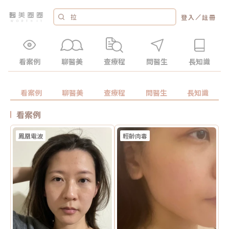
／
登入
註冊
看案例
聊醫美
查療程
問醫生
長知識
看案例
聊醫美
查療程
問醫生
長知識
看案例
鳳凰電波
輕齡肉毒