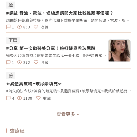
臉
#請益 音波、電波、埋線想請問大家比較推薦哪個呢？
想開始保養臉部拉提，為老化和下垂提早做準備，請問音波、電波、埋線大家比較推薦哪個項目呢？
1
853
收藏
下巴
#分享 第一次做醫美分享！施打緹奧希玻尿酸
術後照片術前照片謝謝媽媽生給我一張小臉，記得過去常被某個朋友稱讚我頭好小（？）這樣的臉型配上我的矮冬瓜身高可說是將將好，但我還是有點不滿意的地方，就是覺得自己臉偏圓，雖然每次說出來都會被罵，但就真的有點圓圓的啦！再謝謝媽媽生給我大大的五官們，可當它們配到我的小圓臉上就凸顯我的下巴ㄦ有點短。再碎碎念一下，我覺得我的下巴好像都長到額頭去了欸（？）我額頭超級高，所以只能留萬年妹妹頭，加上短短的下巴，整個人看起來會比較稚嫩（自己說），一直沒有機會當個姐姐的感覺，但這天終於到來了，人生第一次體驗醫美獻給秘Ｏ診所美學一開始因為沒有經驗所以有點怕怕的，原本以為診所裡的醫生護理師都會漂亮又高冷，結果各個居然都是漂亮又親切，尤其沈Ｏ岒醫師 人真的好好，幽默又專業！之前看她上了很多節目，結果私底就真的是綜藝咖欸，去看她頁面就知道了，感覺是個好玩的瘋子（稱讚）然後診所裡其他護理師人員的存在就好像今天是妳的姊妹來陪妳做醫美一樣，可以聊天打屁打哈哈又能幫忙緩解緊張的情緒，總之整個過程包含諮詢、施作到售後服務（？）等等都很令人安心～雖然在下巴打針的感覺還是很口怕。我施打的是緹奧希玻尿酸 TEOXANE，是有多隱形？就是隱形到我不說根本沒有人發現我臉變長了，但那也是因為我跟沈醫師說我想要自然的（她真的有問我要不要尖到可以刺到自己的款式？）因為我最主要只是想把整張臉比例調整好看一些，和醫師諮詢後她告訴我我的五官容易使我下巴比例看起來短小，這時候只要拉出一點點，我就可以得到我一直很想要的下顎線了……但最近體重來到人生巔峰，我感覺又把我吃圓了，下顎線又不見我真的是謝謝我自己。第一張照片是施打後，第二張是施打前的樣子，這陣子我真的對我的新下巴感到很滿意欸！！這種小變化是一般人不會察覺也不會在意的，但是自己看就是會很開心 (⸝⸝ᵒ̴̶̷ ᵒ̴̶̷⸝⸝)我相信每個人或多或少一定會有容貌焦慮，雖然近年大家一直提倡不要有這樣的心態，但是沒辦法啊街上漂亮美眉帥氣哥哥這麼多，我懂那種不管再怎麼愛自己但還是多少會有不滿意的感覺，但沒關係這都是正常的，不管是哪種面向，人類的焦慮本來就是種生存的真實感覺，只要不要太誇張影響到生活，各種讓自己變好看的方式都是讓自我開心的其中一條道路而已。覺得變漂亮能夠更有自信就去吧，如果想偶爾耍懶不小心變醜了也不用太緊張，比上不足比下有餘，要比美貌是比不完的，學會適時與自己和解才是最重要滴～！( ｰ̀֊ｰ́ )✧施作醫師診所環境施打過程
1
872
收藏
臉
✨異體真皮粉+玻尿酸填充✨
#消失的法令紋#神奇的填充物✨異體真皮粉+玻尿酸填充✨我終於鼓起勇氣去打異體真皮粉，處理困擾已久的法令紋了！！！打完立馬見效！！開心到起飛！！???️異體真皮粉+玻尿酸實在太神奇啦！完完全全拯救了我煩惱已久的法令紋，醫生手法超群，還幫我補了一點蘋果肌㊙️，當下有一種賺到的感覺(笑?)雖然說女人40一枝花?，但每天照鏡子都覺得44歲的我中下臉下垂的很厲害?，做過埋線拉提雖然效果不錯，但法令紋的凹陷還是填不起來…有時候拍照還要故意用手托著臉把法令紋遮住?問過幾個有醫美經驗的前輩，大多都是施打電音波或是打玻尿酸來維持。醫美水深啊！???惦惦我的荷包，地方媽媽上有老下有小，可用支出有限，爬文得知原來還有一種半永久的填充物在韓國非常風行，不用常常填補挨針又省預算的理想填充物”異體真皮粉”，立刻跟診所預約諮詢！異體真皮是許多歐美國家在治療燒燙傷患者時常用的敷料，經韓國醫療大廠研發出?異體真皮粉?用於各種醫美療程搭配，同時具備微整和手術的優點，施作簡單無恢復期，與人體相容性高，不需要擔心排斥風險，諮詢完當下立馬決定就是它了！(還送我贈品，哈)醫生說我的法令紋左邊比右邊深一點，會加強處理左邊的部分，施打前也說明由於凹陷地方填補起來，當下會比較腫，過幾天就會越來越自然♥️。施打過程中不會感到疼痛，醫師一直很溫柔的關心我的感受，其實我覺得比打肉毒還要不痛耶！整個過程大約不到10分鐘，打完鼻翼兩旁有一種脹脹﹅緊緊的感覺…迫不及待拿起手中的鏡子仔細端詳…挖塞！真的差超多的！許醫師果然是填充翹楚，技術超群！?術後只有兩個小小針孔，貼上人工皮，帶著診所給我的消腫藥開開心心的回家了。附上術前及術後第三晚比較圖~才隔兩天就感覺非常的自然，法令紋的位置整個大幅改善，臉頰也更澎潤，超滿意的?！跟之前埋線拉提比較起來，打異體真皮粉幾乎沒有恢復期，傷口也小，打完一切如常，同事還問我是不是變瘦了感覺臉變小了(微整就是這樣，周圍的人感覺你變了又說不上來是哪裡變了)與侵入性開刀手術價格高，恢復慢，傷口照顧不易，還有疤痕、假體填充物等擔憂，異體真皮粉真的CP值超高，除了法令紋之外還可以用於改善山根、隆鼻、私密處等等，真是好物啊✨！施打過程和效果都讓我超滿意，開心到起飛！
4
1138
收藏
查看更多
查療程