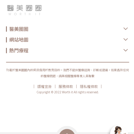
垂（木偶紋）、整體輪廓往下墜。這類問題的根源在於 SMAS 筋膜層失
聖宜板橋館的愛美人士，都能在最寶貴的時間內得到最美麗的體驗。」
去張力，需要透過美音二代深達 4.5mm 的聚焦能量，從地基進行「拉
聖宜醫美在板橋開設全台第七間暨新北第一間分館，串連台北市的忠孝
提」。2.2 表皮鬆弛型（膚質鬆軟）如果妳覺得臉部皮膚軟爛、毛孔粗
與站前館，打造捷運藍線美麗「聖宜站」，擴大服務密度。圖/聖宜診
大、布滿細紋，這通常是真皮層膠原蛋白流失。此時我會建議以「無雙
所提供。2024聖宜品牌大使許藍方首度現身 最美博士開示伴侶「性」
電波」或「鳳凰電波」為主，強化表層的「緊緻」，若能搭配美音二代
福小撇步聖宜診所年度品牌大使許藍方，今日也在聖宜板橋館的開幕活
1.5mm 或 3.0mm 的探頭進行分層治療，效果會更全面。2.3 脂肪下
動中公開亮相，第一次擔任醫美品牌大使，許藍方大方分享自己的醫美
移型（贅肉堆積）有些人老化表現是法令紋上方擠出一塊肉，或是出現
醫美圈圈
與保養經驗，並提到在聖宜診所進行保養，從諮詢到施打的過程都相當
明顯的雙下巴。這類族群除了筋膜拉提，還需要美音二代對脂肪組織產
清楚專業，令人非常安心。此外，對兩性關係有獨到見解的許藍方博士
生的微熱效應來進行收斂，收緊鬆贅組織，恢復線條的俐落感。三、 關
也不忘現場開示，伴侶要幸福除了雙方時刻充實自己的內在提升魅力之
網站地圖
於痛感與效果：二代真的不一樣嗎？「醫師，聽說美國音波非常痛，是
外，外在的吸引力也要好好打理，才能維持完美的第一印象，而選擇適
真的嗎？」這是許多客人心中的陰影。的確，第一代美國音波因其能量
合自己的醫美保養就是可以快速提升自己外在吸引力的好撇步。此外，
輸出極為強悍扎實，對某些痛感較敏感的客人來說確實是一大挑戰。但
熱門療程
許藍方也說：「認識自己的身體是很重要的一件事情，不管生理或心理
Ultherapy Prime（美音二代）在 2026 年能被醫美圈推崇，關鍵就在
找到讓自己跟另外一半開心的方式都是必須的，成為醫美代言人之後我
於它大幅優化了「舒適度」。3.1 減痛技術的優化美音二代優化了能量
才知道原來私密處保養療程不是只有雷射除毛，還可以透過電波療程來
輸出的波型與頻率，使熱能釋放更加穩定均勻。在臨床操作中，我發現
讓私密處變得緊緻又亮白，私密處就像我們女生的第二張臉，好好照顧
客人的耐受度顯著提升，不再需要像早期那樣「痛到想哭」。 見效時
才能更加認識自己的身體。」關於聖宜診所Saint於古老拉丁字源中，
間：治療當下因組織受熱收縮，會有 10-20% 的即時拉提感。真正的巔
刊載於醫美圈圈內的資訊僅用於教育目的。我們不提供醫療諮詢、診斷或建議。如果遇到任何
有「神聖」之意，意表品德出類拔萃之聖人。Saint字源秉持著神聖、
峰效果會在術後 2–3 個月，隨著膠原蛋白的大量新生，輪廓會日益清
誠信、負責的精神，關愛人群、照料民眾。Eir為古希臘神話中一名掌管
的醫療問題，請與相關醫療專業人員聯繫
晰。 維持時間：在規律的生活作息下，一次優良的治療效果可維持 12–
醫藥和醫術的美麗女神，其醫術相當精湛，堪稱世間最好的醫生。聖宜
18 個月。四、 蔡醫師的減齡處方箋：美音二代的精準佈點很多診所標
診所依循著古拉丁Saint字源之精神，用真誠的心服務社會大眾；遵循
榜「破千條」的音波，但我始終堅持：條數不是越多越好，精準度才是
|
|
|
|
版權宣告
服務條款
隱私權條款
著Eir女神的信念，用愛與關懷服務廣大追求極致美的現代女性。而結合
關鍵。過多的能量可能造成脂肪萎縮（臉凹），過少則無感。在辰美
兩字而成的Saint Eir代表著我們誠信服務、愛人如愛己的敬業精神，全
Copyright © 2022 Worth it All rights reserved.
學，我會根據每一位客人的臉型厚薄、鬆弛程度，規劃專屬的能量地
心為廣大追求極致美的現代女性創造奇蹟。 館別 電話 地址 聖宜診所
圖。以下是 2026 年我常用的建議處方： 施作區域 建議條數參考 蔡醫
(台北站前) 02-2382-5001 台北市中正區許昌街42號7樓 聖宜診所(台
師臨床改善重點 全臉輪廓拉提 500 – 800 條 筋膜拉提改善法令紋 中下
北忠孝) 02-8772-5021 台北市敦化南路一段232巷8號1樓 聖宜診所
臉重點加強 300 – 500 條 筋膜拉提改善嘴邊肉 眼周與提眉 100 – 200
(新北板橋) 02-2962-3600 新北市板橋區中山路一段111號 桃園聖宜診
條 改善眼尾下垂。 4.1 複合式療程的加乘效果如果想要達到更好的
所 03-335-1811 桃園市桃園區復興路151號1樓 聖宜診所(中壢) 03-
「精緻度」，我常會建議在音波拉提後，搭配再生針（瑞德喜）進行外
280-5588 桃園市中壢區新生路145號 聖宜診所(新竹) 03-528-0858
輪廓的固定，或是以「混合式填充」補足流失的骨架支撐。這種「由內
新竹市中華路二段456號 聖宜整形外科診所(台中) 04-2305-2588 台中
拉提、由外固定」的複合思維，才是現代抗老的趨勢。五、 2026 醫美
市西區英才路512號
行情與避坑建議當妳搜尋「美國音波二代價格」時，會發現市場行情落
差很大。身為醫師，我必須提醒大家，費用背後包含的是原廠探頭成