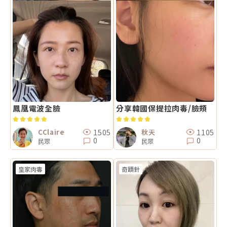
鳳凰電波全臉
分享韓國保提拉肉毒/臉頰
1505
1105
CClaire
秋天
0
0
民眾
民眾
皇家肉毒
奇蹟針