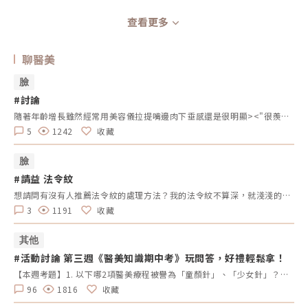
查看更多
聊醫美
臉
#討論
隨著年齡增長雖然經常用美容儀拉提嘴邊肉下垂感還是很明顯><"很羨慕網路上輪廓線很Ｖ緊緻的人爬了網路上的資料,有的推薦埋線的建議鳳凰電波,看埋線拉提效果好好在思考想做美特拉七分鐘埋線還是鳳凰電波，不知怎麼選？哪個比較好呢??
5
1242
收藏
臉
#請益 法令紋
想請問有沒有人推薦法令紋的處理方法？我的法令紋不算深，就淺淺的兩條線一直好困擾自己…想問大家推薦填充玻尿酸處理？還是比較建議使用拉提的方式一起解決呢？
3
1191
收藏
其他
#活動討論 第三週《醫美知識期中考》玩問答，好禮輕鬆拿！
【本週考題】1. 以下哪2項醫美療程被譽為「童顏針」、「少女針」？（A）洢蓮絲 (B）薇貝拉 （C）艾麗斯 （D）4D舒顏萃2.下列哪一項療程無法改善痘疤（痤瘡疤痕）？（A）UP雷射 （B）755蜂巢皮秒 （C）得美微針 （D）鳳凰電波3. 擁有真空專利水渦流技術，並搭配3種探頭，能改善粉刺、深層清潔毛孔、去除老廢角質，最後再施以精華導入。請問是哪一項臉部清潔保養的療程？（A）Wishpro唯施葆 （B）海菲秀 （C）二代水光槍 （D）得美微針筆4. 來自英國大廠BTL，結合「微針」與「電波」的優勢，並有電波界「愛馬仕」之稱的是哪一項療程名稱？（A）Q+音波 (B）翡翠電波 (C）女王電波 （D）時空E電波5. 以下哪2項是皮秒雷射的主要用途？（A）改善色素斑 （B）淡化痘疤 (C ）緊緻拉堤 （D）打造輪廓線【本週活動時間】9/2（一）AM09:00 - 9/8（日） PM23:59【活動獎勵】《LINE POINTS 50點》抽10名會員【活動方式】1.活動期間每週一AM09:00將在活動討論區釋出5道醫美問題。2.於每週日23:59回覆截止，經核對皆符合活動規範，將於次週一抽出得獎者、發放獎勵。3.若經查詢發佈無意義的回文，則喪失抽獎、獲獎資格。例如：非主題回覆、未完整回覆等。4.每位會員在當週僅限參與問答乙次。5.若當週獲獎的會員帳號，次週仍可參與問答和抽獎。6.連續4週皆有參與問答者，不論答案是否正確，皆可參加抽「LINE POINTS 100點」。7.每週一會於對應的活動討論區最下方公布得獎會員，請獲獎者務必加入「醫美圈圈官方LINE」以利獎勵發放。【回文範例】1.近期李英愛代言的醫美療程名稱？（A）Z音波（B）十倍電波 （C）精靈電波2.BTL EMFACE中文療程名稱？（A）菲斯波（B）時空E電波3.EMBODY其中療程效果是減脂嗎？（A）是 （B）否4.有小鳳凰之稱的是什麼？（A）玩美電波（B）索夫波 （C）翡翠電波5.玩美電波是由哪位藝人代言？（A）小S （B）隋棠（C）梁詠琪回文範例：Z音波，菲斯波，是，玩美電波，小S※請依照上述回覆格式，以避免混亂。第三週的正確答案如下：洢蓮絲、4D舒顏萃，鳳凰電波，海菲秀，時空E電波，改善色素斑、淡化痘疤
96
1816
收藏