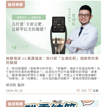
醫師專欄
無雙電波 vs 鳳凰電波：為什麼「全層定靶」是精準抗老
的關鍵
文／蔡詩辰醫師（辰美學診所院長）「蔡醫師，電波不就是加熱嗎？為
什麼妳特別推崇無雙電波？」這是我在門診中最常聽到的質疑。事實
上，醫美儀器的原理失之毫釐，差之千里。市面上大多數的電波屬於
「純單極」或「純雙極」，但在我的臨床經驗中，要達成理想的輪廓復
位，單一的加熱方式往往存在死角。這也是為什麼在辰美學，我堅持引
蔡詩辰 醫師
進無雙電波（Density），並結合我的埋線力學經驗，推動「全層定靶
式拉提」。原理決定效果：為什麼無雙電波與眾不同？要選對機器，必
2026-05-25
392
收藏
須先理解無雙電波在能量物理上的「降維打擊」：1. 突破單一維度：單
雙極同時輸出的「鎖熱效應」傳統電波（如鳳凰）主要依靠單極電波進
行深層容積式加熱，能量由上而下遞減。而無雙電波的專利探頭，能在
一發能量中同時切換單極（Monopolar）與雙極（Bipolar）： 單極
醫師專欄
（建地基）：負責開路，能量直達皮下組織與筋膜層，在大面積範圍內