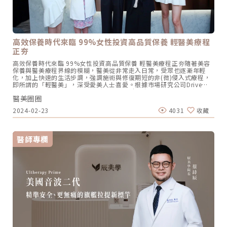
人努力補充膠原蛋白，卻忽略了彈力蛋白的問題。偏偏，彈力蛋白在成
年後幾乎無法靠日常保養自行補充，一旦流失，皮膚就會開始出現「用
力擠才有紋路、鬆開後紋路還留著」的現象，這不是乾燥，是彈性真的
不夠了。Profhilo逆時針 對彈力蛋白的刺激效果，是它與其他同類型療
程最大的差異之一，也是許多接受療程後的患者跟我說「感覺臉變得有
彈性了」的原因所在。五個點，照顧整張臉很多人第一次聽到「只打五
高效保養時代來臨 99%女性投資高品質保養 輕醫美療程
個點」的時候會疑惑：這樣夠嗎？答案是：夠，而且是刻意設計出來
正夯
的。Profhilo逆時針 有一套叫做 BAP（Bio Aesthetic Points）生物美
學注射法，這五個點位是依照面部解剖學、血管神經分布精心選定的位
高效保養時代來臨 99%女性投資高品質保養 輕醫美療程正夯隨著美容
置，目的有三： 精準避開重要血管與神經，大幅降低瘀青與注射風險
保養與醫美療程界線的模糊，醫美從非常走入日常，受眾也逐漸年輕
選在組織延展性良好的位置，讓玻尿酸能均勻向外擴散 覆蓋中下臉部鬆
化，加上快速的生活步調，強調施術與修復期短的非(微)侵入式療程，
弛最明顯的核心區域，達到整體改善效果每個注射點的擴散半徑可達 2
即所謂的「輕醫美」，深受愛美人士喜愛。根據市場研究公司Drive
至 4 公分，五個點加起來，就能照顧到顴骨下方、臉頰、口周到下顎線
Research的調查顯示，女性平均每日花在皮膚保養的時間為22.4分
等整個中下臉的範圍。打少，卻做到了更廣的覆蓋與更低的風險，這就
醫美圈圈
鐘，意即一星期只花兩個半小時，因此如何把握有限時間達到全面性
是精準醫美的設計思維。療程感受與恢復期怎麼說在門診，我會把
(comprehensive)的效果是他們追求的目標，高達99%的受訪者皆表示
Profhilo逆時針 描述為「很平靜的療程」。注射點位少、操作時間短
2024-02-23
4031
收藏
願意投資(不論多或少)高品質的肌膚保養產品或服務。聖宜醫美看準現
（通常單側五分鐘內完成），注射當下的不適感依個人耐受度有所不
代人對高效保養的需求，於板橋開設新北市第一間分館：聖宜診所板橋
同，但多數人可以接受。療程後局部可能有短暫腫脹或輕微隆起，通常
館，主打電音波、微整與皮膚保養等輕醫美療程，提供愛美朋友變美的
在 24 至 48 小時內自然吸收，基本上不影響日常生活。建議療程後：
最佳解決方案。今(22)日舉辦板橋館開幕活動，聖宜診所2024年度品
注射當天避免大力搓揉注射部位 避免極端高溫環境（桑拿、熱瑜伽）
醫師專欄
牌大使「最美博士」許藍方也首度公開亮相，暢談自身保養與醫美體
48 小時 正常保濕與防曬維持即可效果通常在第二至三週開始顯現，此
驗，並分享如何讓自己與伴侶都「性」福的小撇步。聖宜診所板橋館主
時膠原蛋白與彈力蛋白的新生反應正在進行，皮膚會逐漸出現緊緻、透
打電音波、微整與皮膚保養等輕醫美療程，提供愛美朋友輕鬆變美的最
亮、有彈性的改變。完整療程建議間隔一個月施打兩次，效果可維持約
佳方案。圖/聖宜診所提供。醫美年輕化回不去 主打小資族群 聖宜板橋
12 個月，之後視個人狀況決定是否補打。誰適合逆時針？根據我在門
館讓妳體驗有感輕美根據聖宜診所會員資料庫的分析，30歲以下消費客
診的觀察，以下這些族群特別能從 Profhilo逆時針 得到明顯的改善：
戶佔比將近五成，其中26-30歲區間的族群更連續三年(2021-2023)成
初步感受到老化徵兆的 30 至 45 歲族群，皮膚開始鬆弛、細紋出現，
為消費主力。瞄準年輕人與小資族群對高效保養的需求，聖宜醫美在板
但還不到需要大量填充的程度這個時期做 Profhilo逆時針，是用最自然
橋開設全台第七間暨新北第一間分館，串連台北市的忠孝與站前館，打
的方式「維護本錢」。偏好自然效果、不想看起來「有動過」的人，
造捷運藍線美麗「聖宜站」，擴大服務密度，也希望提供板橋區廣大年
Profhilo逆時針能從深層重塑肌膚、改善輪廓線模糊與鬆弛，效果是漸
輕工作與生活消費族群輕鬆變美的選擇。聖宜板橋館位於生活、交通與
進自然的，旁邊的人不會覺得你突然哪裡不一樣，只會說「你最近看起
商業機能完備的府中商圈，鄰近府中捷運站與板橋車站，交通快速便
來氣色很好」。皮膚保水度差、缺乏光澤感的人，Profhilo逆時針 含有
捷。全館獨棟建築空間，配置15間獨立美容室，提供民眾單純、隱私與
64mg 高濃度玻尿酸複合物，能在真皮層形成穩定的「水分儲庫」，深
舒適的醫美體驗。全館以歐式古典風格為主軸，搭配柔和燈光營造出優