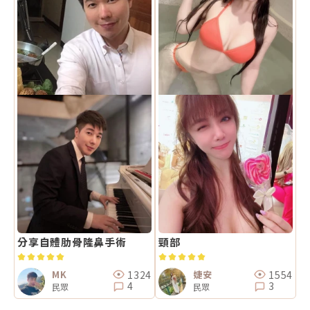
分享自體肋骨隆鼻手術
頸部
1324
1554
MK
婕安
4
3
民眾
民眾