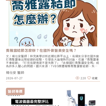
引發膠原收縮。 雙極（蓋蓋子）：這是我最看重的物理特性。在單極加
熱後的瞬間，雙極電波會在淺層真皮層形成「熱屏蔽」。蔡醫師觀點：
這就像燉煮料理時「蓋上鍋蓋」。一般的電波在加熱深層時，熱能會向
表皮散失；但無雙電波透過雙極能量在淺層鎖熱，把熱能悶在肌膚層裡
面，讓深層的熱效應更集中、更持久。2. 韌帶定靶：將埋線思維導入電
波操作身為長期操作埋線拉提的醫師，我對臉部「支撐韌帶」的座標極
其敏感。無雙電波的能量分佈特性，讓我們能實現「韌帶定靶」： 我們
不再是全臉盲目掃描，而是針對上臉眼眶韌帶、中臉顴弓韌帶、淚溝韌
帶、下臉下顎支撐點等關鍵座標進行定點加強。 利用單極深層鎖定、雙
極淺層收網，在這些「抗老定錨點」上施加精準的向上拉力。這種力學
邏輯，是純單極電波較難達成的細膩質感。蔡詩辰醫師的選機邏輯：妳
需要的是「容積」還是「定靶」？在辰美學，我會協助您分析組織層
次： 如果您追求的是整體的飽滿感：鳳凰電波的單極容積式加熱是經典
的選擇。 如果您追求的是線條的「收緊」與「向上復位」：無雙電波的
「全層定靶」技術，能針對鬆弛的韌帶地基進行鎖熱與固定，對於改善
喬雅露結節怎麼辦？在國外做醫美安全嗎？
嘴邊肉、模糊下顎線更有針對性。此外，無雙電波具備即時阻抗補償系
統。每一張臉的皮膚阻抗不同（含水量、脂肪密度），無雙電波能在每
文 / 楊仕安醫師｜粹究美學診所近期社群平台上，有網友分享在國外施
一發輸出時自動微調，確保每一處定靶點的能量都精準到位，這也是我
打喬雅露後出現結節的經驗，引發各大論壇熱烈討論，也讓「喬雅露會
追求「醫療精準度」的最後一塊拼圖。專業的執著：親自規劃，精準定
不會結節」「打完有硬塊是不是失敗了」「去韓國打喬雅露安全嗎」成
靶工具再好，也要看操作者的手感。在辰美學，我會將埋線所累積的臉
為許多人關心的問題。圖片來源：TVBS媒體報導喬雅露會結節、失敗
部解剖學功底，完整應用在無雙電波的施打路徑上。我們追求的不是打
嗎？先分清正常反應與真正併發症喬雅露結節並不等於療程失敗，多數
完幾發，而是每一發能量是否都落在能對抗老化向量的黃金點位。了解
楊仕安 醫師
術後摸到的顆粒感來自暫時性腫脹與非交聯玻尿酸載體，會自行消退；
無雙電波「全層定靶」的科學原理，預約蔡醫師專業評估：
真正的結節則持續存在、質地較硬，甚至伴隨紅腫或壓痛，兩者必須先
https://chenclinic.tw/service/Density/
2026-07-27
220
收藏
分清楚，才能判斷是否需要處理。哪些部位比較容易出現結節？喬雅露
如何啟動膠原新生？喬雅露結節怎麼辦？依類型對應的處理方式喬雅露
結節的處理必須先分型再對應：早發性結節以按摩、觀察與物理性方式
為主，遲發性發炎結節則需由醫師評估後採用病灶內藥物處理。自行用
醫師專欄
力按壓或推擠可能加重組織反應並不建議，確認結節類型後再處理，才
是最有效率的做法。韓國打喬雅露安全嗎？海外療程藏風險出國施打喬
雅露最大的隱憂不在注射當下，而在於術後追蹤與併發症處理的斷點。
因為它是會隨時間作用的膠原增生劑，部分反應可能延後數週至數月才
出現，跨國施打一旦發生結節，返國後往往找不到原醫師接手，追蹤與