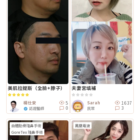
美肌拉提斯（全臉+脖子）
夫妻宮填補
5
1637
楊仕安
Sarah
0
3
認證醫師
民眾
自體肋骨隆鼻手術
鳳凰電波
GoreTex 隆鼻手術