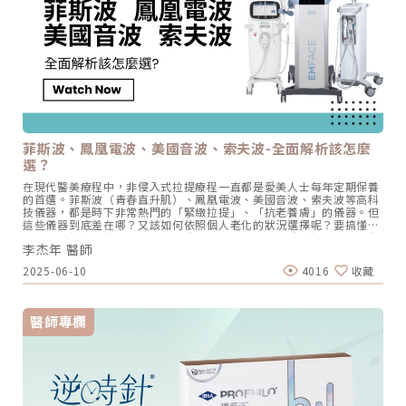
處置就此中斷。真正的難處在返國之後才浮現：接手的醫師不知道原本
打的是哪個品牌、哪種劑型、打了多少、打在哪一層，等於要在資訊不
完整的情況下處理併發症。近期社群上關於國人赴韓國流水線醫美診所
施打喬雅露、返國後出現嚴重結節的討論，凸顯的正是這個結構性斷
點。如何降低喬雅露結節與失敗風險？術前術後重點降低喬雅露結節與
失敗風險的關鍵在於術前評估、注射層次判斷與術後照護三個環節，其
中多數風險可由醫師端的操作標準控制。患者能主動掌握的，是慎選醫
師與診所、如實提供病史，以及確實配合術後照護與回診，其餘則仰賴
醫師的技術與流程。術前應評估是否有自體免疫疾病、活動性感染或孕
哺等禁忌，並確認產品來源是否為原廠正貨與劑型種類。術中：依劑型
分層注射、於高風險部位保守分配劑量，這一環完全取決於醫師的技術
菲斯波、鳳凰電波、美國音波、索夫波-全面解析該怎麼
與流程標準，患者無法直接掌控，因此慎選醫師格外重要，可在術前詢
選？
問醫師的施打方式與經驗，作為判斷依據。術後依醫師指示照護、避免
過度按壓與高溫環境，有助於產品穩定分佈、降低結節風險。喬雅露與
在現代醫美療程中，非侵入式拉提療程一直都是愛美人士每年定期保養
薇貝拉是同一款產品嗎？喬雅露（Juvelook）與薇貝拉（Vivabella）
的首選。菲斯波（青春直升肌）、鳳凰電波、美國音波、索夫波等高科
是成分相同的同一款產品，差別在台灣的代理商與商標不同。兩者都由
技儀器，都是時下非常熱門的「緊緻拉提」、「抗老養膚」的儀器。但
韓國 VAIM 原廠製造，配方同為聚雙旋乳酸（PDLLA）加非交聯玻尿酸
這些儀器到底差在哪？又該如何依照個人老化的狀況選擇呢？要搞懂這
（HA），成分、劑型、作用原理與術後照護方式一致。膠原蛋白劑術後
一點，我們得先認識 —多層次衰老。什麼是多層次衰老?老化不是只發
照護重點更多喬雅露結節相關知識：https://tresure-
李杰年 醫師
生在皮膚表面，而是由外而內、逐層進行。臉部結構總體可以分為五
clinic.com/juvelook-nodules/粹究美學診所由專業醫師團隊於注射前
層，每一層的退化都會讓臉部產生不同程度的鬆垮、凹陷、下垂。1.皮
評估您的皮膚狀況、部位風險與適應症，依劑型與層次規劃分配，並於
2025-06-10
4016
收藏
膚 (Skin) –皮膚老化包含表皮、基底層及真皮層。表皮層變薄、水分流
術後提供追蹤與併發症處理機制。使用之喬雅露均為原廠正貨。相較於
失、膠原蛋白減少，是最早顯現的老化現象。會表現為細紋、毛孔粗
單次施打，我們更重視術後數週至數月的持續追蹤，讓膠原增生劑的效
大、皮膚鬆弛與暗沉，整體看起來膚質非常粗糙。2.淺層脂肪層
果與安全都能被完整照顧。若您對術後硬塊或結節有疑慮，歡迎預約諮
(Subcutaneous layer) –脂肪流失位移臉頰和法令紋外上方的脂肪都屬
詢，由專業醫師當面現場評估。
醫師專欄
於臉部的表淺脂肪。隨年齡增加，上半臉和側邊的淺層脂肪會流失、變
薄，再加上大量的膠原蛋白與膠原纖維流失，筋膜層就會鬆弛、體失去
彈性，導致中臉和下半臉的軟組織重新分佈。會表現為導致蘋果肌變
平、法令紋加深、嘴邊肉出現，臉型也變得不再緊實。3.皮下肌肉筋膜
系統 (Facial mm. and superficial musculoaponeurotic system,
SMAS) –肌肉流失筋膜(淺層)深度約為皮下4.5mm。肌肉(深層)深度 >
4.5mm，負責臉部表情動作。肌肉張力與彈性下降，會讓皮膚支撐力