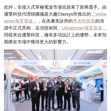
此外，非侵入式單極電波市場也迎來了新興選手。由
優擎科技代理韓國儀器大廠Classys所推出的
「Volne
wmer海芙電波」
，在杰膚美診所的
李杰年院長
的演
講中正式亮相，
這項技術與
「Ultraformer海芙音波」
同樣來自優擎科技
，擁有多項設計上的優勢，未來預
期將在市場中獲得更大的影響力。