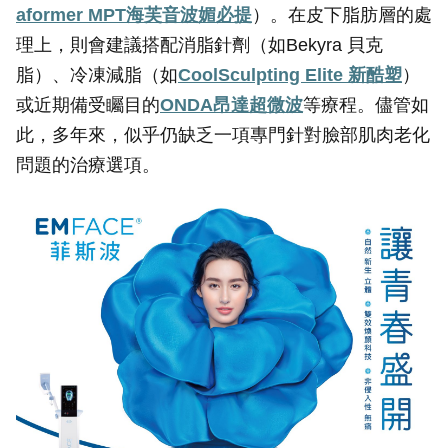
aformer MPT
海芙音波媚必提
）。在皮下脂肪層的處
理上，則會建議搭配消脂針劑（如Bekyra 貝克
脂）、冷凍減脂（如
CoolSculpting Elite
新酷塑
）
或近期備受矚目的
ONDA
昂達超微波
等療程。儘管如
此，多年來，似乎仍缺乏一項專門針對臉部肌肉老化
問題的治療選項。