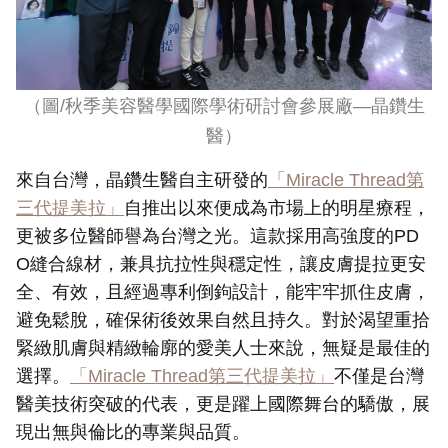
（圖
/
秋季美容醫學國際學術研討會參展廠—晶鑽生
醫）
來自台灣，晶鑽生醫自主研發的
「Miracle Thread第
三代提美拉」
自推出以來便成為市場上的明星療程，
更被多位醫師譽為台灣之光。這款採用高強度的PD
O縫合線材，兼具抗拉性與穩定性，讓皮膚提拉更安
全、有效，且經過專利倒鉤設計，能牢牢抓住皮膚，
避免鬆脫，確保術後效果自然且持久。對於渴望重拾
緊緻肌膚與精緻輪廓的愛美人士來說，無疑是最佳的
選擇。
「Miracle Thread第三代提美拉」
不僅是台灣
醫美技術突破的代表，更是躍上國際舞台的驕傲，展
現出無與倫比的專業與品質。