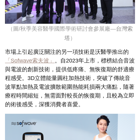
（圖
/
秋季美容醫學國際學術研討會參展廠—
台灣索
塔
）
市場上引起廣泛關注的另一項技術是沃醫學推出的
「Sofwave索夫波」
。自2023年上市，標榜結合音波
與電波的創新技術，提供低疼痛、無恢復期的舒適療
程感受。3D立體能量圓柱加熱技術，突破了傳統音
波單點加熱及電波擴散範圍熱能耗損兩大痛點，隨著
療程時間縮短，無需面對較長的恢復期，且較為立即
的術後感受，深獲消費者喜愛。