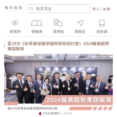
／
登入
註冊
看案例
聊醫美
查療程
問醫生
長知識
第29次《秋季美容醫學國際學術研討會》2024醫美趨勢
專題報導