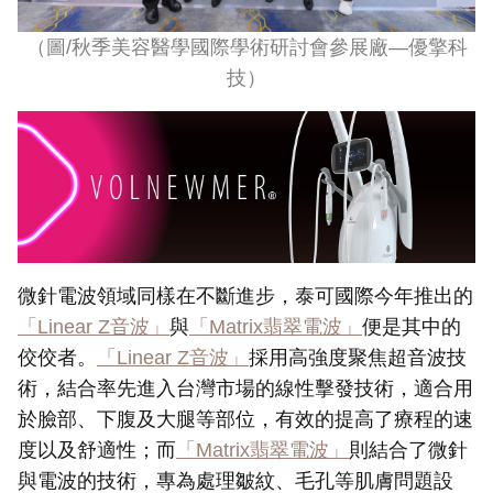
（圖
/
秋季美容醫學國際學術研討會參展廠—優擎科
技）
微針電波領域同樣在不斷進步，泰可國際今年推出的
「Linear Z音波」
與
「Matrix翡翠電波」
便是其中的
佼佼者。
「Linear Z音波」
採用高強度聚焦超音波技
術，結合率先進入台灣市場的線性擊發技術，適合用
於臉部、下腹及大腿等部位，有效的提高了療程的速
度以及舒適性；而
「Matrix翡翠電波」
則結合了微針
與電波的技術，專為處理皺紋、毛孔等肌膚問題設