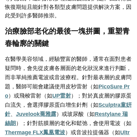
恢復期短且能針對各類型皮膚問題提供解決方案，因
此受到許多醫師推崇。
治療臉部老化的最後一塊拼圖，重塑青
春輪廓的關鍵
在醫學美容領域，經驗豐富的醫師，通常在面對患者
疑問時，會先從皮膚各層面的老化狀況來進行判斷，
而非單純推薦電波或音波療程。針對最表層的皮膚問
題，醫師可能會建議使用皮秒雷射（如
PicoSure Pr
o
）或飛梭雷射（如
UP
雷射
）；對於真皮層的膠原蛋
白流失，會選擇膠原蛋白增生針劑（如
Sculptra
童姸
針
、
Juvelook
喬雅露
）或玻尿酸（如
Restylane
瑞
絲朗
）；針對筋膜層的老化和鬆弛，會使用電波（如
Thermage FLX
鳳凰電波
）或音波拉提儀器（如
Ultr