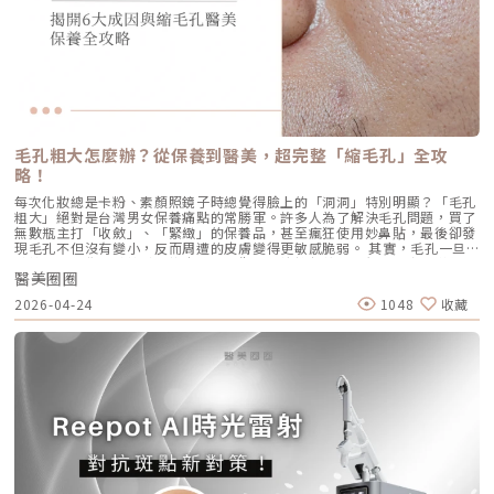
持：條數不是越多越好，精準度才是關鍵。過多的能量可能造成脂肪萎縮
中，「皮脂分泌過盛」是啟動後續一連串災難的開關。傳統的治療方式，如
24小時內避免按摩施打部位 三天內避免劇烈運動與三溫暖 一週內避免臉部
（臉凹），過少則無感。在辰美學，我會根據每一位客人的臉型厚薄、鬆弛
抗生素主要針對殺菌；外用酸類主要針對去角質。唯有口服 A 酸能夠有效抑
熱敷與刺激性護膚產品 建議加強保濕、防曬，幫助效果延長璞菲洛副作用
程度，規劃專屬的能量地圖。以下是 2026 年我常用的建議處方： 施作區
制皮脂腺分泌，這也是為什麼口服 A 酸過去被視為治療嚴重痘痘的終極武
與風險Profhilo屬於非交聯玻尿酸，不含化學交聯劑，生物相容性極佳，副
域 建議條數參考 蔡醫師臨床改善重點 全臉輪廓拉提 500 – 800 條 筋膜拉
器。然而，口服 A 酸伴隨著全身性的副作用。而 AviClear 戰痘雷射的誕
作用相對少。常見輕微反應包括： 注射處短暫腫脹、微紅 局部輕微瘀青
提改善法令紋 中下臉重點加強 300 – 500 條 筋膜拉提改善嘴邊肉 眼周與提
生，就是為了一次解決這個痛點：我們能不能在不吃藥的情況下，精準且長
（數日內可自行消退） 極少數人可能會有輕微搔癢或壓痛感，通常在數天
眉 100 – 200 條 改善眼尾下垂。 4.1 複合式療程的加乘效果如果想要達到
效地控制皮脂腺？什麼是 AviClear 戰痘雷射？解密 1726nm 的物理奇蹟
內緩解※ 選擇合法診所與原廠授權產品，是避免療程風險最關鍵的因素。
更好的「精緻度」，我常會建議在音波拉提後，搭配再生針（瑞德喜）進行
AviClear 戰痘雷射是一台利用特定波長光能來治療痤瘡的醫療儀器。它的核
為什麼 Profhilo 成為新一代醫美趨勢？隨著醫美觀念的演變，越來越多人
外輪廓的固定，或是以「混合式填充」補足流失的骨架支撐。這種「由內拉
心技術在於突破性的1726nm 波長雷射。1. 為什麼是 1726nm 波長？「專
追求自然、柔和的改善效果，不希望臉部看起來僵硬或過度膨脹。Profhilo
提、由外固定」的複合思維，才是現代抗老的趨勢。五、 2026 醫美行情與
吃油脂」的標靶治療在雷射醫學中，不同的波長會被不同的目標物（如黑色
與傳統填充型療程最大的不同，在於它獨特的「重建」式作用。Profhilo
避坑建議當妳搜尋「美國音波二代價格」時，會發現市場行情落差很大。身
素、血紅素、水分）吸收。1726nm 這個波長非常特殊，它在人體組織
並非單純地填補，而是將高濃度玻尿酸均勻分布於肌膚真皮層，從底層刺激
毛孔粗大怎麼辦？從保養到醫美，超完整「縮毛孔」全攻
為醫師，我必須提醒大家，費用背後包含的是原廠探頭成本、儀器維護、以
中，被皮脂（油脂）吸收的效率，大約是被水分吸收的 2 倍。當 AviClear
膠原蛋白與彈力蛋白新生，啟動肌膚的自我修復能力，讓效果柔和自然，能
及最重要的「醫師的技術與判讀經驗」。 認明原廠授權：施打前請掃描儀
略！
的雷射光束打入真皮層時，能量會精準地被富含油脂的「皮脂腺」大量吸
有效降低傳統填充物可能帶來的異物感，也更貼近肌膚自然老化的邏輯。此
器與探頭 QR Code，確保非水貨或非法翻新探頭。 選擇認證醫師：音波拉
收，進而產生熱能。這些熱能會破壞過度活躍的皮脂腺細胞，變得萎縮、分
外，Profhilo 完美契合了當前醫美市場「微侵入式」與「預防型保養」的
每次化妝總是卡粉、素顏照鏡子時總覺得臉上的「洞洞」特別明顯？「毛孔
提需要精準的解剖學知識，只有受過原廠培訓的醫師，才能在「安全邊界
泌量大幅下降。當沒有過多的油脂，毛孔就不易堵塞，痤瘡桿菌也失去了生
趨勢。它填補了日常保養品與侵入式手術之間的空缺，不需像肉毒桿菌那樣
粗大」絕對是台灣男女保養痛點的常勝軍。許多人為了解決毛孔問題，買了
內」將能量發揮到極致。六、 結語：愛美，是為了成就更好的自己我常
存的養分，痘痘自然就失去了生長的溫床。2. AviCool™ 藍寶石冷卻系統：
限制表情，也不需要像手術拉皮那樣漫長的恢復期。對於生活忙碌、注重效
無數瓶主打「收斂」、「緊緻」的保養品，甚至瘋狂使用妙鼻貼，最後卻發
說，醫美的意義不在於把妳變成另外一個人，而在於「找回最巔峰狀態的
保護表皮，大幅提升舒適度既然要用熱能破壞深層的皮脂腺，表皮會不會被
率的現代人來說，這讓它更容易被接受，成為許多人延緩老化、提升膚質的
現毛孔不但沒有變小，反而周遭的皮膚變得更敏感脆弱。 其實，毛孔一旦
妳」。看著客人在治療後，重新對鏡子裡的自己露出自信的微笑，那是我身
燙傷？這正是 AviClear 的另一項核心專利。機器配備了專屬的 AviCool™
首選。臨床案例分享以下為原廠提供的實際案例，透過Profhilo逆時針療
被撐大，就像是被撐鬆的橡皮筋，光靠日常塗抹保養品是很難「完全逆轉」
為醫師最大的成就感。我會運用 Ultherapy Prime 美國音波第二代的精準
藍寶石接觸式冷卻系統。在雷射擊發前、擊發中與擊發後，冷卻系統會持續
程，觀察治療前後肌膚狀態的變化，供大家參考了解療程效果。璞菲洛
醫美圈圈
的。想要有效改善毛孔粗大，我們必須先搞懂你的毛孔是哪一種「型」，才
技術，結合我對面部結構的美感理解，悉心守護妳每一寸肌膚的張力。如果
將表皮溫度維持在安全的低溫狀態。這不僅能防止表皮熱傷害、避免術後反
Profhilo常見Q&AQ1：PROFHILO和水光療程有什麼差別？ 水光著重在肌
能對症下藥！這篇文章將帶你從日常保養到專業醫美療程，全面拯救毛孔粗
您也對輪廓的流失感到焦慮，或者正猶豫哪種療程最適合自己，歡迎預約來
黑，更大幅降低了療程中的痛感，讓患者在不需要敷麻藥的情況下（視個人
2026-04-24
1048
收藏
膚表層補水，讓皮膚變得水嫩透亮；而PROFHILO作用層次更深，不只補
大的終極對策。為什麼我的毛孔會變大？揭開毛孔粗大的 6大元兇在探討怎
診間，讓我們在一個放鬆、透明的環境下，一起討論出最適合您的減齡計
耐受度而定），也能順利完成治療。AviClear 戰痘雷射 vs. 藍雷射與傳統療
水，還能活化膠原蛋白、彈力蛋白等細胞修復，提升整體彈性與緊緻度。它
麼解決之前，我們得先抓出讓毛孔變大的罪魁禍首。毛孔粗大絕對不是單一
畫。
法：抗痘金大PK過去我們面對嚴重的青春痘，「吞口服A酸」幾乎是唯一的
的特點是透過穩定擴散來刺激肌膚自我修復，不靠刺激或破壞，適合想全面
原因造成的，通常是以下幾個因素交織而成的結果：1. 【油脂型毛孔】：中
終極解方。然而，隨著光電科技的突破，現代的醫美抗痘已經邁入了「精準
改善膚況的人。Q2：可以和電波、音波等療程搭配嗎？ 可與電波、音波等
東油田的擴建工程毛孔是皮脂排出的主要通道。當你的皮脂腺天生比較發
破壞皮脂腺」的新紀元。目前市面上討論度最高的兩大抗痘黑科技，分別是
療程搭配使用，建議間隔約兩週，具體施打順序與時間需由醫師評估。電
達，或是受到氣溫升高、荷爾蒙波動、常吃高油高糖食物影響，導致出油量
AviClear 戰痘雷射與 CAPRI 藍雷射。雖然兩者都主打不吃藥、從根源控
波、音波術後可加速肌膚修復並延長效果，但需等皮膚完全降溫後再進行
大增時，通道就會被迫「擴建」來排出這些大量油脂。2. 【角質型毛孔】：
油，但在波長與作用機制上卻有著根本的差異。我們該如何選擇？它們與傳
Profhilo療程。施打前請務必諮詢醫師，遵從專業建議安排療程。Q3：璞
通道堵塞引發的連鎖反應健康的肌膚會自然代謝老廢角質，但如果代謝異
統的口服A酸又有什麼不同？以下為您全面解析。頂尖對決：AviClear 戰痘
菲洛每年需要打幾次？ 一個完整療程通常包含三次施打，前兩次相隔約一
常，這些廢棄角質就會和皮脂、空氣中的髒污混合在一起，死死地堵塞在毛
雷射 vs. CAPRI 藍雷射這兩款都是目前熱門的無藥物抗痘雷射，雖然目標一
個月，第三次則可在四到六個月後進行。視個人膚況與需求，也可安排後續
孔開口。久而久之，毛孔就像被塞了軟木塞一樣，被越撐越大。3. 【老化型
致，但「作戰策略」卻截然不同：1. AviClear 戰痘雷射（1726nm）：專
加強療程，以延續效果。Q4：頸紋、手部老化也能打嗎？ 可以。Profhilo
毛孔】：膠原蛋白流失的初老警報真皮層中的「膠原蛋白」和「彈力蛋白」
注皮脂腺的「源頭阻斷」作用原理：搭載專利 1726nm 波長，具備極高的
在頸部與手背同樣有良好表現，能改善乾紋與鬆弛，是全方位肌膚重建療
就像是撐起毛孔的堅固地基。隨著年齡增長，或是長期不防曬導致的「光老
「油脂專一性」，能穿透皮膚精準鎖定並加熱肥大的皮脂腺，使其萎縮。核
程。Q5：是否適合所有膚質？ 大多數人皆可接受，但孕婦、哺乳中女性與
化」，地基流失、失去支撐力，毛孔邊緣的肌膚就會順著地心引力往下垂。
心強項：直接從源頭切斷出油量並破壞痘痘的生長環境，主打極長效的抗痘
對玻尿酸過敏者不建議施打。Q6：哪些人適合做Profhilo？需要幾歲才能