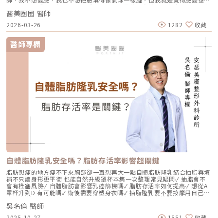
了、乾了，看起來很累。」這種「累感」，往往來自於肌膚真皮層結構的崩
醫美圈圈 醫師
解。過去我們習慣用玻尿酸去「填補」凹陷，或是用電音波去「緊緻」皮
表，但在這兩者之間，其實存在著一個關鍵的空白區：生物重塑（Bio-
2026-03-26
1282
收藏
Remodeling）。這就是為什麼我對 Profhilo 逆時針（俗稱：璞菲洛）情
有獨鍾的原因。一、 重新定義抗老：為什麼妳需要的是「重塑」而非「填
充」？在深入了解 Profhilo逆時針 之前，我們必須先釐清肌膚老化的本
醫師專欄
質。肌膚的年輕度由真皮層的三大支柱決定：水份、膠原蛋白
（Collagen）以及彈力蛋白（Elastin）。多數人對膠原蛋白耳熟能詳，它
就像建築物的「鋼筋水泥」，負責撐起皮膚的厚度與體積；然而，讓肌膚在
做表情後能迅速回彈、維持組織張力的關鍵，其實是彈力蛋白。彈力蛋白就
像支撐鋼筋的「橡皮筋」，不幸的是，人體在青春期過後，彈力蛋白的合成
速度就會大幅下降。當彈力蛋白流失，肌膚就會像失去彈性的鬆緊帶，出現
細紋、毛孔粗大、甚至是難以處理的「鬆弛型下垂」。傳統玻尿酸屬於「填
充型」，主要目的是增加體積（Volumizing），如果過度施打，容易造成
面部僵硬或「醫美臉」。而 Profhilo 逆時針的誕生，是為了從細胞底層進
行「修復與重塑」，讓皮膚自己找回年輕時的彈性。二、 Profhilo 逆時針
的科學核心：NAHYCO™ 專利技術Profhilo逆時針來自瑞士著名的 IBSA 製
藥集團。身為專業醫師，我非常看重產品的「純淨度」與「穩定性」。
Profhilo 之所以能在國際醫美界佔有一席之地，在於其革命性的
NAHYCO™ 專利熱融合技術。1. 醫學界的「純淨」突破：無化學交聯劑一
般玻尿酸為了維持在體內的時間，必須添加化學交聯劑（如 BDDE）。雖然
這在合法範圍內是安全的，但對於過敏體質或追求極致天然的客戶來說，仍
存在延遲性發炎的風險。Profhilo逆時針 透過精確的加熱與降溫製程，讓
自體脂肪隆乳安全嗎？脂肪存活率影響超關鍵
高分子與低分子玻尿酸產生自然的氫鍵鍵結，完全不含 BDDE。這意味著它
具備極高的「生物相容性」，注射後能與人體組織完美融合。2. 高低分子玻
脂肪想瘦的地方瘦不下來胸部卻一直想再大一點自體脂肪隆乳結合抽脂與填
尿酸的「黃金比例」Profhilo 含有目前市面上極高濃度的玻尿酸
補不只讓身形更平衡 也能自然升級罩杯本集一次整理常見疑問✓ 抽脂會不
（64mg/2ml），它結合了： 高分子量玻尿酸（H-HA）：提供穩定的物理
會有栓塞風險✓ 自體脂肪會影響乳癌篩檢嗎✓ 脂肪存活率如何提高✓ 想從A
支撐與深層鎖水，改善鬆弛。 低分子量玻尿酸（L-HA）：作為傳遞信號的
罩杯升到D 有可能嗎✓ 術後需要穿塑身衣嗎✓ 抽脂隆乳要不要按摩用自己的
分子，直接活化真皮層內的纖維母細胞，誘導膠原蛋白與彈力蛋白新生。這
脂肪 打造柔軟真實的胸型適合誰 怎麼做 最有效將給妳完整觀念與安心評估
種「1+1 > 2」的協同作用，讓 Profhilo 在進入皮膚後，能像液態電波一
吳名倫 醫師
依據重點摘要：0:00 #她說他說0:40 #自體脂肪隆乳v.s.#假體隆乳 想要哪
樣迅速擴散，全面性地改善膚質。三、 3 種細胞與 5 種蛋白：解開「液態
一樣？1:02 關於手術安全性 #自體隆乳2:12 不同的抽脂方式 #脂肪存活率
2025-10-27
1551
收藏
電波」的逆齡關鍵在辰美學的診間，我常跟客戶解釋，Profhilo 就像是為