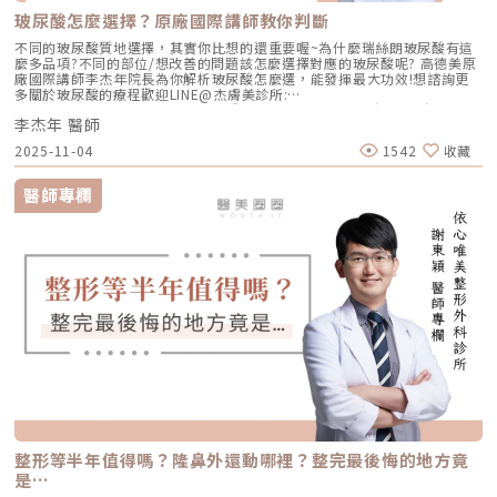
玻尿酸怎麼選擇？原廠國際講師教你判斷
不同的玻尿酸質地選擇，其實你比想的還重要喔~為什麼瑞絲朗玻尿酸有這
麼多品項?不同的部位/想改善的問題該怎麼選擇對應的玻尿酸呢? 高德美原
廠國際講師李杰年院長為你解析玻尿酸怎麼選，能發揮最大功效!想諮詢更
多關於玻尿酸的療程歡迎LINE@杰膚美診所:
https://page.line.me/xhc2941b重點摘要：00:11 玻尿酸作用介紹00:47
李杰年 醫師
玻尿酸分為三大類型02:09 迷思一、玻尿酸打哪裡都可以？02:36 迷思二、
打完下巴蘋果肌看起來怪怪的？03:30 迷思三、臉部鬆弛只能做拉皮嗎？
2025-11-04
1542
收藏
05:00 總結LINE官方帳號一對一咨詢👉https://reurl.cc/x3EQZN歡迎訂閱
我的頻道👉https://reurl.cc/nY51k8關注杰膚美診所FB👉
https://reurl.cc/XQljva杰膚美診所官網👉https://jfmskin.com/關注李杰
醫師專欄
年醫師FB👉https://reurl.cc/Mzk0nm杰膚美診所地址：104台北市中山區
復興北路50號2樓電話：02-8772-6625
整形等半年值得嗎？隆鼻外還動哪裡？整完最後悔的地方竟
是…