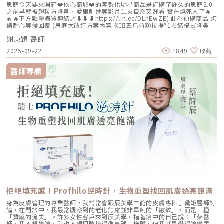
思庭今天要來開箱❤️依心商城❤️的客製化明星商品是訂購了許久的思庭2.0
之前早就被超粒方隆鼻、愛里削骨等影片生火自然又好看 實在燒死人了🔥
🔥🔥下方點擊購買連結🔗⬇️⬇️⬇️https://lin.ee/DLnEwZE( 此為預購商品 煩
請耐心等候回覆 )思庭大改造方案內容物💁‍♀️五爪前額拉提*1👃結構式隆鼻*1
(加購縮鼻翼、敲鼻骨、貴族手術)👄微笑嘴角*1 (加購嘴邊肉拉提)重點摘
謝東穎 醫師
要：00:00 搶先看⚡⚡01:43 開箱手術方案內容物02:02 上臉眉眼分析 : 五
爪前額拉提02:36 中臉隆鼻分析 : 結構式隆鼻合併貴族手術03:58 下臉唇巴
2025-09-22
1849
收藏
分析 : 微笑嘴角+嘴扁肉拉提04:43 華麗買家秀05:25 五星好評分享
⭐⭐⭐⭐⭐▸▸歡迎合作洽談：followheart.marketing@gmail.com◂◂依心唯
美整形外科診所地址｜台北市信義區基隆路二段15號2樓電話｜（02）
醫師專欄
2345-6777官方網站｜https://www.followheart.com.tw/官方諮詢｜
https://follow-heart.com/line臉書粉專｜https://follow-
heart.com/case_fbIG追起來｜https://follow-
heart.com/case_igWeChat ID｜Dr_followheart
拒絕填充感！Profhilo逆時針，生物重塑找回肌膚透亮飽滿
身為皮膚管理的專業醫師，我常常會跟辰美學二館的皮膚專科丁彙矩醫師討
論，在門診中，我最常觀察到的老化焦慮並非單純的「皺紋」，而是一種
「質感的流失」。許多女性客戶來到辰美學，指著鏡中的自己說：「蔡醫
師，我不想變臉，我也不想把臉填得像氣球一樣腫，但我就是覺得臉變垂