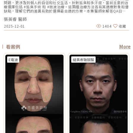
評估為準。在停用期間，建議以溫和清潔、加強保濕與修護（如玻尿酸、神
用，雙極則偏向較表層、較集中，因此在療程定位上，無雙電波常被形容為
線反應特別強烈，或正在使用會增加光敏性的藥物，治療後發生刺激或色素
問題，更涉及到個人的自信和社交生活。針對狐臭和多汗症，當前主要的治
保養而定 約1年至1年半以上，依個人體質、發數、能量與保養而定 通常可
經醯胺等），並落實防曬措施，協助肌膚穩定修復。擺脫毛孔焦慮，找回平
兼顧： 深層緊緻 淺層膚質 細紋改善 毛孔與光澤感 整體肌膚精緻度
反應的風險較高。2. 三個月內曾使用口服 A 酸A 酸會影響皮膚角質更新與
療選擇包括 #狐臭手術 和 #微波治療。這兩種治療方法各有其適應對象和優
維持數年，但仍會隨年齡與老化速度改變 優點 非侵入式、修復期短、膚質
滑自信肌對抗毛孔粗大是一場長期抗戰，它需要你改變不良的生活習慣、建
DENSITY 採用 sequential monopolar + bipolar RF，也就是序列式單極
修復速度，使治療後的反應加劇，因此仿單建議需完全停藥至少三個月。3.
缺點，理解它們的差異有助於選擇最合適的方案。本集醫師來解答QA日常
與緊緻感改善自然 非侵入式、修復期短、對輪廓線與深層支撐較有針對性
立正確的居家保養觀念，並適時借助醫美科技的強大力量來突破瓶頸。現在
與雙極射頻能量，並搭配冷卻與即時阻抗校準等設計。無雙電波適合施打族
最近三到六個月內接受過填補注射包括玻尿酸、洢蓮絲、舒顏萃等填充劑，
生活中該如何減少體味產生？重點摘要：00:00 開場00:05 微創旋轉刮刀狐
拉提幅度通常較明顯，適合較嚴重鬆弛者 限制 對非常明顯的下垂或多餘皮
的醫美技術已經能為各種膚況提供客製化的解決方案，如果不確定自己到底
群無雙電波常被期待用在以下族群： 臉沒有嚴重鬆弛，但開始覺得輪廓不
為避免能量影響填充物穩定性，需由醫療人員評估治療時機。4. 三個月內接
張英睿 醫師
臭手術與傳統狐臭手術法之比較00:40 狐臭手術治療效果如何？01:55 狐臭
膚，改善幅度有限 對膚質、毛孔、細紋的改善不一定比電波明顯 需開刀、
是屬於哪一種毛孔類型，或者不知道該從哪一個療程下手，建議直接安排時
夠緊 膚質變粗、毛孔變明顯 乾燥細紋、光澤感下降 想做電波，但怕疼痛感
受過磨皮或其他侵入性治療若表皮尚未完全恢復，過早進行雷射可能造成過
和多汗我都有，但我能使用狐臭手術嗎？02:33 狐臭治療建議幾歲開始做？
有傷口與恢復期，風險與費用通常較高 電波音波哪個好？不要只問哪個
間到專業的醫美診所進行諮詢。透過醫師的專業評估，甚至搭配高階的肌膚
2025-12-01
1404
收藏
太強 想要自然型、精緻型保養 希望同時處理緊緻與膚質所以如果說鳳凰電
度刺激或延長恢復期。5. 懷孕與哺乳期間仿單中明確列為需避免的狀況，主
03:08 微波治療後汗水會跑到其他部位嗎？04:21 日常生活中該如何減少體
強，要問哪個適合你很多人會問：「電波跟音波哪個效果比較好？」但這個
檢測儀器，才能為你規劃出最精準、最不走冤枉路的縮毛孔計畫！★溫馨提
波比較偏「輪廓拉提主力」，無雙電波就比較像「緊緻 + 膚質管理」的複合
要基於安全性與荷爾蒙變動的不確定性雖然非侵入性，但仍建議暫緩治療。
味產生？張英睿皮膚專科診所官網 : http://www.skinbook.com.tw/張英
問題其實很容易問錯方向。因為電波和音波不是同一種東西，它們就像健身
醒★小編要提醒大家，醫療並非單純的商業交易，所有的療程都伴隨著風
型選項。無雙電波 vs 鳳凰電波比較 比較療程 DENSITYRF 無雙電波
6. 正在發生皮膚感染者例如開放性傷口、細菌或病毒感染（如皰疹等），需
睿皮膚專科診所 FB ：https://www.facebook.com/Taipeiskinclinic張英
裡的重量訓練和有氧運動，都能讓身體變好，但訓練目標不一樣。 想改善
險。因此，作為消費者應該謹慎選擇合適的醫療方案，以確保安全與健康。
ThermageFLX 鳳凰電波 能量類型 單極+雙極射頻 單極射頻 作用原理
完全痊癒後才能進行雷射。7. 有皮膚癌病史者為避免引發不必要的風險或延
睿皮膚專科診所Instagram：
膚質、緊緻、細紋：可以優先評估電波。 想改善下垂、輪廓線、嘴邊肉：
αLPHA專利交替脈衝加熱技術 射頻RF系統 主要特色 深淺層複合加熱 深層
誤病情追蹤，此類族群需避免或必須在專科醫師嚴格評估下進行。8. 未滿十
https://www.instagram.com/drdeungskinclinic/張英睿皮膚專科診所地
可以優先評估音波。 如果同時有鬆和垂：可以和醫師討論電音波搭配。這
看案例
More
容積式加熱 療程定位 膚質、細緻、緊緻並重 輪廓、拉提、緊實為主 適合族
八歲者不建議未成年人接受此類治療，除非有醫療必要且經監護人與專業醫
址：新北市板橋區文化路一段118號電話：(02)-2250-6065LINE：
也是為什麼現在很多醫師會用「複合式療程」來做規劃。不是每個人都只需
群 輕中度鬆弛、膚質粗糙、 毛孔細紋 中度鬆弛、下顎線模糊、 輪廓下垂感
師共同評估。AI時光雷射常見問題FAQQ1：Reepot AI時光雷射和傳統除斑
@xat.0000195926.1nzhttps://page.line.me/xat.0000195926.1nz?
要一種療程，而是要看老化主要發生在哪一層，再決定適合電波、音波，還
冷卻技術 五階七段冷卻系統 分段噴灑冷媒 探頭 雅典娜探頭：臉部 宙斯探
雷射有什麼最大差別？Reepot 的能量作用以機械式震動為主，而非傳統以
openQrModal=true
是兩者搭配。電波音波可以一起打嗎？可以，但不是每個人都一定需要。電
頭：身體 愛神探頭：眼周 紫鑽探頭：臉/四肢 碧眼探頭：眼周 藍鑽探頭：
E電波
緹奧希玻尿酸
熱破壞色素為核心的方式，因此對周邊組織較為溫和，修復期相對短。搭配
波和音波作用原理不同，所以在醫師評估下，兩者確實可以搭配。常見做法
臉/四肢 黃金探頭：身體 疼痛感 多數定位為較舒適型 但仍因人而異 感受通
AI 智慧影像分析與低溫保護，可讓能量更集中在斑點本身，減少熱擴散造成
是用音波處理深層輪廓拉提，再用電波改善皮膚緊緻與膚質鬆弛，讓效果更
常較明顯，但依能量、部位與個人耐受度不同 常見效果感受 膚質變細、臉
的紅腫或反黑風險。對於需要更加精準、可控的淺層色素改善者，是較新的
全面。不過，電音波不是「全部打越多越好」。發數、能量、施作順序、間
部較緊 光澤提升 輪廓變緊、線條感改善 適合重點 想變精緻、自然、保養型
治療選擇。Q2：一次療程能看到效果嗎？需要做幾次比較理想？淺層曬
隔時間，都需要依照個人臉部條件設計。如果臉部脂肪偏少、皮膚偏薄、曾
想加強緊緻、抗老、輪廓型 原理差異：單極、雙極到底是什麼？很多人看
斑、雀斑在單次治療後多半能看到初步變化；但深層或混合型色素通常需要
做過其他療程，或是近期剛打過針劑，更要讓醫師完整評估，避免過度治
到「單極」、「雙極」會覺得很難懂，其實可以用生活化的方式理解。單極
多次治療，效果會以「循序淡化」的方式呈現。實際次數與間隔仍須依個人
療。做電波音波前，要注意哪些事？第一，先判斷自己是哪一種老化問題在
電波：像是把熱能傳遞到較深、較廣的範圍，主要作用於較深層皮膚組織
膚況並由醫師評估調整。Q3：Reepot 是否有反黑風險？術後該注意什麼？
選電波或音波前，先不要急著問「哪個比較好」，而是要先看自己的老化問
（以真皮層為主），常被用於緊緻與支撐感相關需求。鳳凰電波即屬於單極
任何除斑型雷射都可能有反黑風險，但 Reepot 因熱傷害較低、加上冷卻系
題屬於哪一種。臉部老化常見可分成四大類：組織鬆弛下垂、結構性凹陷、
射頻應用。雙極電波：則是將能量集中在兩個電極之間，作用範圍相對較
統保護，發生率較低。術後的關鍵在於防曬和保濕，尤其治療後一週避免曝
皺紋形成、膚質老化。電波和音波主要處理的是「鬆弛與下垂」這一類問
淺，較常被用於膚質細緻、表層改善等需求。無雙電波的特色，在於將單極
曬、蒸氣、刺激性保養品。若依照術後指示照護，能大幅降低色素反應的機
題。電波偏向改善皮膚鬆弛、細紋與緊緻度；音波偏向改善輪廓下垂、嘴邊
與雙極兩種模式結合於同一療程設計中。根據官方資料，DENSITY 可透過
會。Q4：敏感肌或薄皮膚適合做 Reepot 嗎？Reepot 的能量模式相對溫
肉與下顎線模糊。但如果是太陽穴凹陷、淚溝、臉頰凹陷這類結構性凹陷，
不同射頻模式，將能量分別作用於深層與淺層皮膚。因此，兩者並不是「誰
和，加上冷卻保護，對敏感肌而言較為友善。但敏感肌的特性是屏障本身不
或是斑點、色素沉澱這類膚質問題，單靠電波或音波不一定能解決，需要搭
比較高級」，而是設計邏輯不同。若主要需求為輪廓拉提與緊緻，單極射頻
穩定，因此治療前仍需要專業檢視膚況，若正處於發炎、乾裂或紅敏期，建
配其他療程評估。第二，不要只看價格，更要看療程規劃是否合理電波音波
為主的療程通常較符合需求；若希望同時兼顧膚質細緻與輕度緊緻，複合式
議先穩定皮膚後再安排療程。Q5：做 Reepot 之後多久可以搭配其他醫美
的價格會受到儀器種類、探頭、發數、施作部位、能量設定與診所規劃影
電波療程則可能更具彈性。效果差異：拉提感、緊緻感、膚質感不一樣1. 拉
療程？治療後皮膚需要時間恢復，因此若要搭配保濕導入、水光等溫和療
響。價格便宜不一定不好，但如果只用價格做決定，很容易忽略真正重要的
提感如果你的主要困擾是「臉部鬆弛」、「下顎線不清楚」或「嘴邊肉變明
程，通常約 2～3 週即可視膚況安排；若是皮秒、飛梭、強效換膚或注射等
事：這療程到底有沒有符合你的臉部狀況？同樣是音波，有人需要加強下顎
顯」，鳳凰電波通常是較常被討論的選項之一。其應用多與輪廓緊緻與鬆弛
刺激性較高的項目，建議至少間隔 4 週再評估。適當的間隔能降低反黑與過
線，有人需要處理嘴邊肉；同樣是電波，有人重點在眼周細紋，有人重點在
改善相關，常見於臉部、眼周與身體的緊緻與平滑需求。2. 膚質感如果你的
度刺激的風險，也讓後續療程效果更穩定。Q6：Reepot 的療程費用大約是
臉頰鬆弛。規劃不同，效果自然也會不同。所以選療程時，不只要問「多少