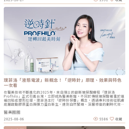
會一樣嗎？3:16 關於抽脂安全 #脂肪栓塞問題 ？4:09 關於手術安全性 #矽
肌膚施加了一種「啟動指令」。它不僅僅是補水，而是啟動了「3+5 逆齡機
膠隆乳相關影片：• 罩杯升級前必看，自體脂肪豐胸解析！ EP20• 男生
制」： 活化 3 種關鍵細胞： 纖維母細胞：這是皮膚的「膠原工廠」。 角質
女乳好尷尬，胸部困擾的隱藏原因你有嗎？ EP24• 抽就對了？抽脂局部雕
形成細胞：強化表皮防禦力，讓肌膚看起來更細緻、有光澤。 脂肪幹細
塑大解密，它沒想像可怕！EP31---LINE
胞：幫助恢復皮下組織的飽滿感，減緩隨著年齡增長的皮下萎縮。 啟動 5
@aclinichttps://lin.ee/zGPja49▼詢問整形大小事https://answer-
種關鍵結構蛋白：包括 I 型、III 型、IV 型、VII 型膠原蛋白以及最關鍵的彈
clinic.com/▼詢問皮膚大小事https://answer-skin.com/▼詢問變美大小
力蛋白。這種全方位的重塑效果，能讓下顎線變清晰，讓細紋從底層淡化。
事https://answer-skincare.com/安瑟美膚整形外科診所
這就是為什麼它被暱稱為「液態電波」。電波是靠「熱能」刺激新生，而
FBhttps://www.facebook.com/AnswerClinic安瑟美膚整形外科診所
Profhilo 是靠「生物分子信號」啟動新生。對於皮膚薄、怕痛或不適合高
IGhttps://www.instagram.com/aclinic.group/吳名倫醫師：Dr.Allen 整
能量儀器的客戶來說，這是一個非常理想的選擇。四、 蔡醫師的精準美
形醫美體塑學苑https://www.facebook.com/drallenbody吳名倫醫師
學：BAP 五點拉提點位解析施打 Profhilo 是一門藝術。我們採用國際標準
IGhttps://www.instagram.com/psdr_allen/安瑟美膚整形外科診所地
的 BAP（Bio Aesthetic Points）五點拉提打法，這五個點是避開重要血
址：臺北市大安區安和路一段113號2樓之1電話：（02）7709-9398
管、精準對準臉部支撐結構的黃金位置： [1] 顴骨高點： 位於顴骨最突出的
地方，需離眼睛外側至少 2 公分。能像掛鉤一樣，為中臉提供向上向外的支
撐力。 [2] 鼻翼與瞳孔垂直線交界： 在鼻翼與耳廓之間畫出水平線，再從瞳
孔中線畫垂直線，兩線交交叉處作為注射點。能有效改善法令紋，飽滿面中
部。 [3] 耳廓下前緣： 位於耳廓下緣的前方約 1 公分處。是收緊臉部外側
輪廓、強化下頷線條的關鍵。 [4] 下頷嘴角交界： 在下巴中軸線的三分之一
處畫垂直線，再向唇角方向移動 1.5 公分。可以修飾木偶紋，改善嘴角下
垂。 [5] 下顎角前緣： 位於下顎角前側約 1 公分處。幫助拉緊腮幫子多餘
璞菲洛「液態電波」新概念！「逆時針」原理、效果與特色
的鬆弛組織，讓下顎線條清晰。五、 哪些部位最適合 Profhilo 逆時針？
Profhilo 逆時針之所以能成為抗老界的寵兒，不僅是因為它的成分純淨，
一次看
更因為它解決了傳統醫美難以觸及的「盲區」。它不靠體積填充，而是透過
在醫美技術不斷進化的2025年，來自瑞士的創新玻尿酸療程「璞菲洛
「液態拉皮」的概念，從根本提升肌膚彈性。以下四個部位是我在臨床運用
Profhilo」正式引進台灣，立即成為醫美新寵。不同於傳統玻尿酸著重於填
中最推薦的：1. 臉部液態拉皮：BAP 五點精準誘導這是 Profhilo 的核心應
補凹陷或塑形拉提，璞菲洛主打「逆時針保養」概念，透過專利技術從肌膚
用。與傳統玻尿酸增加臉部「厚重感」或「體積支撐」的邏輯完全不同，
底層啟動膠原蛋白與彈力蛋白新生，達到自然緊緻、深層修復的劃時代效
Profhilo 本質上是液態拉皮。我們採用國際標準的 BAP（Bio Aesthetic
果。 Profhilo更邀請郭台銘夫人曾馨瑩擔任形象大使，迅速成為市場焦
Points）五點注射法，這五個點是避開重要血管、精準將玻尿酸導入真皮層
醫美圈圈
點。我們將帶你全面認識這項創新療程，從作用原理、五大特色到適合對象
的黃金位置： 顴骨高點：啟動中臉肌膚的生物重塑，優化張力。 鼻翼瞳孔
與常見問題，一次搞懂「逆時針玻尿酸」的魅力！ 璞菲洛Profhilo是什
交界：透過提升肌膚彈力，自然弱化法令紋的視覺感。 耳廓下前緣：強化
2025-08-06
5586
收藏
麼？ 璞菲洛是一項注射型玻尿酸產品，由瑞士IBSA研發，正式名稱為「高
臉部外側緊緻度，讓輪廓不再鬆垮。 下頷嘴角交界：改善嘴角周圍的鬆
低分子玻尿酸皮下植入劑」，在台灣獲得衛福部核准，俗稱為「逆時針」。
弛，恢復皮膚原有的拉力。 下顎角前緣：誘導彈力蛋白新生，收緊下頷邊
與傳統玻尿酸不同，璞菲洛不以填補凹陷為目的，而是透過生物重塑（bio-
緣的曲線。這五個點位並非用來「填充凹陷」，而是作為信號啟動點，讓玻