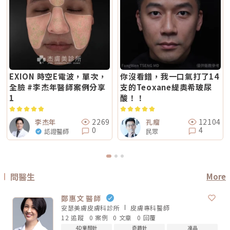
問題不是明顯鬆弛，而是「皮膚看起來粗」、「毛孔明顯」、「妝感不服
多少？Reepot 的價格會依照治療部位、所需的能量深度、是否搭配其他療
錢」，也要問清楚：使用什麼儀器？施作哪些部位？大約發數或治療範圍怎
貼」或整體氣色較疲累，無雙電波的複合式能量設計相對較符合這類需求。
程以及整體規劃次數而有所差異。一般費用多落在一萬至三萬多元之間，但
麼規劃？為什麼我的狀況適合這個療程？第三，確認儀器來源、探頭耗材與
除了緊緻效果外，也常被用於膚質細緻與整體質感提升，因此常被市場定位
實際金額仍需依個人斑點狀況與療程組合評估後才能確認。建議先安排諮
施作人員電波音波屬於能量型醫美療程，安全性和儀器來源、探頭耗材、操
為入門型抗老或精緻型電波療程。3. 自然度兩者都屬於非侵入式療程，因此
詢，由專業醫療人員確認膚況後提供最適合的治療方案與費用。Q7：
作經驗都有關。建議選擇前可以確認是否為合法原廠認證儀器、是否使用原
通常不會像手術或填充療程一樣產生立即的結構性改變，效果多半呈現為漸
Reepot 術後的人工皮需要貼多久？Reepot 治療後會在局部覆蓋人工皮，
廠探頭或合規耗材，以及是否由合格專業醫療人員評估與操作。另外，醫師
進式、自然型。常見的效果訴求差異在於：鳳凰電波多偏向輪廓線條與緊緻
主要是保護剛治療的肌膚並協助屏障修復。人工皮不建議自行撕除，多數人
的臉部解剖概念與美感判斷也很重要。因為電波音波不是「能量越強越
感的提升；無雙電波則較偏向整體膚質細緻、緊實與光澤感的改善。哪一種
會在約兩週左右回診時，由醫療人員視膚況協助取下。人工皮脫落後，治療
好」，而是要看你的皮膚厚度、脂肪量、鬆弛程度、臉型比例去調整。過度
比較痛？無雙電波真的比較不痛嗎？疼痛感是很多人選療程時最在意的問
部位的色素也會在這段期間逐漸代謝、變淡。斑點帶來的影響，往往不只是
治療不一定更漂亮，反而可能不自然或效果不如預期。第四，效果需要時
題。以療程設計來看，鳳凰電波因為以單極射頻為主，能量感通常會比較明
外觀變化，更讓人感到氣色黯淡、不如以往。隨著醫美技術不斷推陳出新，
間，不要用術後當天判斷成敗電波和音波都是透過熱能刺激膠原蛋白反應，
顯。部分人會形容為熱、刺、酸、脹，尤其在骨感較明顯或皮膚較薄的位
Reepot AI 時光雷射為色素治療帶來更精準、可控的方式，讓除斑不再停留
不是做完當天就完成全部效果。部分人術後會先感覺皮膚變緊、輪廓比較
置，感受可能更強。無雙電波則因為設計上有SAC智能冷卻系統與RIC即時
在效果難預測的時代。期望這篇文章能幫助你清楚掌握除斑方向與選擇，在
EXION 時空E電波，單次，
你沒看錯，我一口氣打了14
順，但真正的膠原蛋白新生與重組，通常需要數週到數月慢慢發生。所以做
阻抗偵測補償系統等設計，因此為舒適度較高的電波療程。但這裡要講清
規劃療程時，也建議由專業醫師根據膚況量身評估，找到最適合、安全的改
完後不要急著用第一天的樣子判斷有沒有用，也不要因為短期內沒有巨大變
全臉 #李杰年醫師案例分享
支的Teoxane緹奧希玻尿
楚：不痛不代表完全沒感覺，舒適也不代表每個人都一樣。疼痛感會受到很
善方式。★溫馨提醒★小編要提醒大家，醫療並非單純的商業交易，所有的
化就立刻否定療程。非侵入式拉提的特色通常是漸進、自然，而不是突然大
多因素影響，包括： 個人耐痛程度 施作部位 能量設定 是否敷麻 醫師手法
療程都伴隨著風險。因此，作為消費者應該謹慎選擇合適的醫療方案，以確
1
酸！！
幅改變。第五，不要期待一次療程解決所有老化問題臉部老化不是只有皮膚
皮膚厚薄與骨感程度 當天身體狀態所以比較精準的說法是：無雙電波通常
保安全與健康。
鬆而已，還可能包含膠原蛋白流失、脂肪位移、骨架支撐變弱、皮膚厚度改
被定位為舒適度較佳；鳳凰電波能量感通常較明顯。但實際感受仍需依個人
變等不同層次的問題。電波可以改善皮膚緊緻度與膚質，音波可以幫助輪廓
狀況而定。常見迷思一：鳳凰電波一定比無雙電波強嗎？不一定。「強」要
拉提與深層支撐，但它們不一定能取代針劑、填充、雷射、手術或其他療
2269
12104
李杰年
孔瘤
看你指的是哪一種強。如果說的是深層拉提、輪廓緊緻，鳳凰電波確實是經
程。比較正確的觀念是：電波音波不是萬能療程，而是抗老規劃中的一部
0
4
認證醫師
民眾
典代表。但如果是膚質、細緻度、毛孔與整體保養感，無雙電波可能更符合
分。真正適合你的方式，應該要根據你的老化程度、臉部條件、預算與期待
期待。這就像健身一樣，重訓和瑜伽都能讓身體變好，但目標不同。你想練
效果一起評估。電波音波常見問題 FAQQ1：電波跟音波哪個比較痛？不一
線條、核心、柔軟度，還是想增加肌力？療程也是同樣邏輯。選擇醫美療
定。電波多半是熱感、刺熱感；音波則常見深層痠脹感或一點一點的刺激
程，不是找「最紅的」，而是找「最符合目前需求的」。常見迷思二：電波
感。不過疼痛感會受到能量設定、施作部位、個人耐受度、儀器種類影響，
做完會立刻小臉嗎？很多人期待電波做完臉馬上小一圈，但這個期待需要調
不能單純說哪一個一定比較痛。Q2：電波音波做完會有修復期嗎？多數電
整。電波拉提不是抽脂，也不是溶脂，更不是削骨。它主要是透過射頻熱能
波音波屬於非侵入式療程，通常不需要像手術一樣長時間修復。不過部分人
刺激皮膚組織緊緻與膠原重塑，因此效果通常是逐步變化。有些人做完會覺
問醫生
More
可能會有短暫泛紅、腫脹、痠感或觸痛，通常會逐漸緩解。實際狀況仍需依
得臉比較緊、線條比較順，但真正的膠原變化通常需要時間。Thermage 官
個人體質與療程設定而定。Q3：年輕人適合做電波音波嗎？如果只是想預
方也提到效果可立即出現，並隨時間改善。所以比較合理的期待是：不是
防初老、改善膚質鬆弛，可以先從電波或其他較溫和的保養型療程評估。若
「瞬間換臉」而是「慢慢變緊、變順、變精緻」做電波前需要注意什麼？無
鄭惠文 醫師
已經有明顯輪廓下垂，也可以和醫師討論音波。但年齡不是唯一標準，皮膚
論選無雙電波或鳳凰電波，療程前都建議注意以下幾點： 近期是否懷孕或
厚度、脂肪量、鬆弛程度更重要。Q4：電波音波可以取代拉皮手術嗎？不
安瑟美膚皮膚科診所
皮膚專科
醫師
哺乳 是否有心律調節器或植入式電子裝置 施作區域是否有金屬植入物 是否
能完全取代。電波音波適合輕度到中度鬆弛，屬於非侵入式抗老療程。如果
12 追蹤
0 案例
0 文章
0 回覆
有嚴重皮膚發炎、傷口或感染 近期是否做過其他醫美療程 是否有蟹足腫或
是非常明顯的皮膚鬆垂或組織下滑，仍可能需要評估手術或其他治療方式。
特殊體質 是否正在服用影響皮膚修復的藥物這些資訊都應在諮詢時主動告
Q5：電波音波多久做一次？每個人的老化程度、儀器種類、能量設定和維
4D童顏針
奇蹟針
凍晶