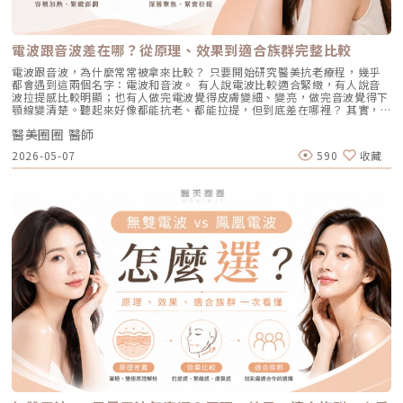
無恢復期。2. 光電雷射：皮秒雷射（搭配特殊透鏡）原理：皮秒雷射
足，改善有限；能量過強，又可能刺激皮膚，造成修復期延長、色素反應，
整理了討論度最高的幾個問題：Q1：打 AviClear 戰痘雷射會痛嗎？需要敷
（Pico Laser）是目前詢問度最高的縮毛孔療程。核心在於加上了「蜂巢透
甚至讓斑點反覆出現。也因為色素問題本身複雜，傳統除斑療程才會讓人覺
麻藥嗎？A：疼痛度極低，多數患者甚至不需要敷麻藥！怕痛的人有福了！
鏡」或「聚焦透鏡」。這能在不破壞表皮的情況下，將雷射光束匯聚，在真
得「效果不一定穩定」。要真正提高治療的成功率，關鍵就在於是否能更精
AviClear 搭載了專利的「AviCool™ 藍寶石冷卻技術」，探頭在雷射擊發的
皮層產生「空泡效應（LIOB）」。這就像是在皮膚深層進行微小的破壞，
準、穩定地處理不同深度的黑色素，同時降低熱傷害。什麼是 Reepot AI時
前、中、後都會持續為肌膚表面降溫。治療過程中，主要會感覺到探頭冰冰
電波跟音波差在哪？從原理、效果到適合族群完整比較
藉此喚醒肌膚的自癒機制，大量刺激膠原蛋白與彈力纖維新生，進而把毛孔
光雷射？從技術重新理解除斑Reepot AI時光雷射是一款以 532 nm 綠光為
涼涼的，伴隨輕微的溫熱感或是像被橡皮筋輕彈的感覺。相較於傳統雷射或
周圍的凹陷給「撐」起來。適合誰：輕中度的老化型毛孔、輕微淺層痘疤、
基礎，並結合 AI 影像分析的智慧型色素雷射，已通過美國 FDA、韓國
手工清粉刺的痛楚，整體舒適度大幅提升，輕鬆就能完成療程。Q2：我現
電波跟音波，為什麼常常被拿來比較？ 只要開始研究醫美抗老療程，幾乎
想同時改善膚色不均與暗沉的人。效果與特色：熱傷害小，術後通常只會紅
KFDA 與台灣 TFDA 核可。它的設計目的，是讓除斑治療更精準、更安全，
在正在吃口服 A 酸，可以打 AviClear 嗎？A：建議先與主治醫師討論。一
都會遇到這兩個名字：電波和音波。 有人說電波比較適合緊緻，有人說音
腫1~3天，幾乎不影響日常生活。是目前 CP 值極高的定期保養型雷射。3.
也更符合亞洲膚質對低熱傷害的需求。透過AI智慧影像掃描技術，系統能先
般來說，口服 A 酸會讓皮膚變得比較薄且脆弱。多數醫師會建議在停用口服
波拉提感比較明顯；也有人做完電波覺得皮膚變細、變亮，做完音波覺得下
重度凹洞救星：UP雷射原理：如果是屬於嚴重的「疤痕/凹洞型毛孔」，皮
辨識斑點的深度與分布，使能量設定更具科學依據。在治療作用上，
A 酸至少 1 到 3 個月後，讓皮膚屏障稍微恢復，再來進行雷射治療會比較
顎線變清楚。聽起來好像都能抗老、都能拉提，但到底差在哪裡？ 其實，
秒雷射可能不夠力，這時候就需要汽化型雷射上場。例如 UP雷射
Reepot 搭載超低溫冷卻機制，能在能量擊發的同時以低溫保護皮膚，降低
安全。Q3：如果我只有局部（例如下巴）長痘痘，可以只打局部嗎？A：通
電波和音波最大的差別，不是「哪一個比較厲害」，而是它們使用的能量不
（UltraPulse），它能將能量精準且極深地打入真皮層甚至皮下組織，切斷
紅腫與熱刺激。其能量原理以機械式震動分散黑色素為主，而非單純依賴高
常建議「全臉治療」效果最佳。皮脂腺是分佈在全臉的，雖然目前只有下巴
醫美圈圈 醫師
同、作用的層次不同，適合處理的老化問題也不同。 簡單來說： 電波偏向
硬化的纖維化疤痕組織，進行深層的肌膚重建。適合誰：嚴重的冰鑿型痘
熱破壞，因此對周邊組織更溫和。簡單來說，它讓除斑從過去較不穩定的模
在發炎，但其他區域的皮脂腺可能也處於過度活躍的狀態。全臉均勻施打可
改善皮膚的鬆、細紋、膚質與緊緻度。 音波偏向改善輪廓的垂、嘴邊肉、
疤、嚴重凹洞型毛孔粗大。效果與特色：效果非常強大且顯著，但相對的
2026-05-07
590
收藏
式，提升為更可控、恢復期更短的療程設計。Reepot 三大核心技術：讓除
以達到整體控油、預防其他部位未來爆發的效果。當然，醫師在施打時，會
下顎線與深層支撐。 例如：如果把臉比喻成一棟房子，電波比較像是在整
「破壞力」也強。術後會有明顯的點狀結痂、流組織液，恢復期較長（約需
斑更精準、安全、穩定在眾多除斑雷射中，Reepot 之所以被視為新一代的
針對正在發炎的嚴重區域特別加強能量。Q4：三次療程結束後，一輩子都
理牆面，讓表面變得更平整、更緊；音波則比較像是在加強地基與支撐結
7~10 天），需要有耐心細心照護。4. 緊緻抗老新趨勢：微針電波（如E電
智慧型選擇，關鍵在於它結合了精準分析、冷卻保護與機械式作用三大技
不會再長痘痘了嗎？A：雷射不是魔法，日常保養依然重要。AviClear 能大
構，讓整體輪廓往上撐起來。電波是什麼？重點在 RF 射頻加熱與緊緻電波
波 Exion、無限電波 Potenza）原理：結合了「微針」與「電波（RF）」
術，不只是把能量打在斑點上，而是以更科學、更安全的方式處理色素問
幅萎縮皮脂腺，把出油量降到極低，讓長痘痘的機率降到最低。但人體是有
拉提使用的是 RF 射頻能量。RF 是 Radiofrequency 的縮寫。原理是透過
雙重優勢。透過極細的微針穿透表皮，在到達真皮層特定深度時瞬間釋放電
題。AutoDerm 智慧影像分析系統在正式治療前，系統會先掃描肌膚，辨識
自我修復機制的，經過數年後，部分皮脂腺可能會慢慢恢復部分功能。此
射頻能量在皮膚組織中產生熱能，讓膠原蛋白受熱收縮，並啟動後續的膠原
波熱能。這不僅能刺激膠原蛋白與彈力蛋白重組（改善老化型毛孔），微針
每一處斑點的分布、深度與範圍。這讓醫師不再只依賴肉眼判斷，而是能透
外，極端的壓力、嚴重的賀爾蒙失調依然可能引發零星的痘痘。但整體來
蛋白新生與重組。很多人一聽到「加熱」會覺得很抽象，電波不是只打一個
的物理性破壞與電波熱能，還能破壞過度活躍的皮脂腺（改善出油型毛
過影像資訊調整能量，讓治療更客製化、也更一致。對於斑點多、深淺不一
說，膚況絕對會比治療前穩定非常多。許多人會選擇在 1 到 2 年後，將
點，而是讓一段皮膚組織被均勻加熱。當皮膚裡的膠原纖維遇到適當熱能，
孔）。適合誰：混合型毛孔（又油又鬆弛）、肝斑體質不適合打高能量雷射
或分布不規則的人來說，這項技術能有效提升治療的精準度。CPTL 超冷卻
AviClear 作為年度的「控油進廠保養」來施打一次。Q5：打完 AviClear 後
就像鬆掉的彈力網被重新收緊，視覺上會有比較緊、平整的感覺。所以電波
者、想全面提升膚質緊緻度的人。效果與特色：因為熱能在皮膚深層釋放，
保護除斑過程中最令人擔心的副作用之一，就是因熱能過高造成紅腫、脫
有修復期嗎？該怎麼保養？A：由於屬於「非侵入性」的安全療程，術後皮
常見的效果感受包括：皮膚變緊、細紋變淡、毛孔視覺變細緻、臉部鬆弛感
表皮的熱傷害極小，退紅快（通常隔天即可上妝）。對於膚質的「整體優
皮，甚至反黑。CPTL 的作用是在雷射擊發的同時迅速降溫，使肌膚保持在
膚最多只會有輕微的泛紅，通常在幾個小時到一天內就會自然消退，完全不
改善、膚質變得比較平滑。也因為電波比較強調「皮膚緊緻」和「膚質改
化」有非常亮眼的表現。5. 物理性微創重建：得美微針筆（Dermapen）原
低溫狀態，避免熱能向周圍擴散。皮膚被冷保護包覆後，不僅治療時更舒
影響日常上班上課。術後的保養也非常簡單：只要做好「基礎保濕」與「確
善」，所以如果困擾的是臉看起來鬆鬆的、眼周或嘴邊有細紋、臉頰摸起來
理：透過儀器上極細微的針頭，在肌膚表層每秒創造出1,920的微小穿刺通
適，也能減少後續的發炎反應，讓整體修復期縮短許多。VSLS色素冷剝離
實防曬」，並在術後一週內暫停使用美白、酸類或去角質等刺激性產品即
不夠緊實，電波通常會是可以評估的方向。但要注意，電波不是做完就立刻
道。這種「微破壞」能直接啟動肌膚天然的傷口癒合機制，刺激膠原蛋白與
技術在 532 奈米波長下，Reepot 的能量並非以高熱燒灼黑色素，而是以機
可。對於忙碌的現代人來說，是非常友善的午休醫美選擇。拿回肌膚的主導
變成另一張臉。效果通常會分成兩個階段：一部分人會先感覺皮膚有收緊
彈力蛋白增生。更棒的是，這些微通道能像海綿一樣，大幅提升後續保養精
械式的震動作用使色素顆粒鬆動、分離，再交由身體自然代謝。這項機制能
權，抗痘不再是一場苦戰青春痘從來就不只是一個表面的皮膚問題，它更深
感，後續則會隨著膠原蛋白慢慢新生，讓緊緻度逐漸出現。音波是什麼？重
華（如生長因子、高濃度玻尿酸）的吸收率，達到加乘的養膚效果。適合族
同時保護真皮層的血管結構，減少對健康組織的影響，讓整個治療更溫和，
刻地牽動著個人的自信心與社交生活。過去，嚴重痘痘肌患者往往陷入兩
點在聚焦超音波與深層拉提音波拉提使用的是 聚焦式超音波能量，常見名
群：老化型毛孔、淺層凹洞型毛孔、膚質粗糙者，以及對部分能量型療程較
也降低出現過度刺激或色素反應的可能性。透過這三項核心技術的搭配，
難：任憑痘痘反覆肆虐，或是無奈忍受口服藥物的強烈副作用。隨著 2026
稱包含 HIFU、MFU 或 MFU-V。它的特色是可以把能量聚焦到皮膚深層，形
為敏感、希望降低反黑風險的族群（實際仍需由醫師評估）。效果與特色：
Reepot 不只是單純「把斑點打掉」，而是以更安全、更穩定的方式改善色
年新一代抗痘武器AviClear 戰痘雷射（1726nm）問世，無疑為醫學美容界
成一個個熱凝結點，刺激組織收縮與膠原蛋白新生。部分音波療程可透過不
因為沒有雷射或電波的「熱傷害」，所以術後照顧相對簡單，反黑機率極
素問題，也更符合現代人對於恢復期短、風險低的期待。Reepot 為何能將
與深受痘痘困擾的患者，提供了一個全新、安全且具備極長效性的無藥物解
同深度探頭，將能量作用到接近深層支撐結構的位置，例如常被討論的
低。做完後通常會有 1~3 天的微泛紅，能溫和改善膚質與毛孔細緻度的新
斑點一撕即除？人工皮代謝讓改善更有感為什麼 Reepot 能做到治療後「撕
答。它成功將抗痘戰場，從伴隨負擔的全身性藥物代謝，精準轉移至局部的
SMAS 筋膜層。SMAS 是臉部支撐結構的一部分，傳統拉皮手術也會處理這
興療程。醫美療程怎麼選？重點大評比為了讓你更清楚怎麼挑選，我們整理
除人工皮時同步帶走斑點」？這與它的能量作用與術後設計密切相關。
皮脂腺控制，從源頭阻斷致痘環境。如果你也厭倦了反覆擦藥、吃藥的無盡
個層次。音波的概念，就是透過非侵入式方式，把能量送到較深層的支撐結