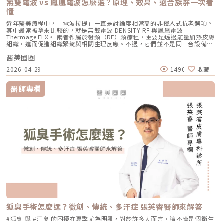
了五大主力療程的比較表：療程後的關鍵：醫美術後保養黃金法則許多人投
無雙電波 vs 鳳凰電波怎麼選？原理、效果、適合族群一次看
Reepot 透過 532 nm 能量搭配冷剝離技術，使表層黑色素逐漸被帶向角質
輪迴，渴望重新擁有一張清爽、穩定、不易泛油光的健康臉龐，建議尋求專
構，幫助輪廓往上拉。所以音波常見的效果感受包括：下顎線變清楚、嘴邊
入療程本身，卻忽略術後照護的重要性，可能影響修復效果，甚至增加色素
層；治療後覆蓋的人工皮則提供穩定、封閉式的修復環境，讓色素在代謝期
懂
業醫師進行完整的膚況評估。透過精準的雷射療程規劃，為自己預約一個遠
肉改善、臉部線條變順、雙下巴或下半臉鬆垂感變少。如果你的困擾不是細
沉澱風險。掌握以下三大原則，有助於穩定膚況並延續療程效果：1. 加強保
間被更完整地固定在表皮。當人工皮在回診時由專業人員取下，老化角質連
離痘疤與油光的全新未來！
紋，而是「臉往下掉」、「輪廓線越來越模糊」、「拍照時下半臉變重」，
濕修護雷射或電波療程後，肌膚屏障暫時較為脆弱，容易出現乾燥與水分流
近年醫美療程中，「電波拉提」一直是討論度相當高的非侵入式抗老選項。
同部分色素會一併脫落，因此能呈現出「一撕即除」的改善效果。以冷卻保
音波通常會比電波更貼近你的需求。不過音波也不是越深越好、越痛越有
失。建議選擇成分單純、無香精與酒精的保濕與修護產品（如玻尿酸、神經
其中最常被拿來比較的，就是無雙電波 DENSITY RF 與鳳凰電波
護與機械式震動相結合的方式，讓斑點代謝更有感，也讓治療成果更直觀。
效。不同部位需要不同探頭、不同深度與不同發數，醫師必須依照臉型、脂
醯胺），協助維持肌膚修復所需的穩定環境。2. 落實防曬措施術後肌膚對紫
Thermage FLX。 兩者都屬於射頻（RF）類療程，主要是透過能量加熱皮膚
誰適合做 Reepot？讓你一眼就能找到自己的定位Reepot 特別適合以下肌
肪厚度、骨架與皮膚狀況去規劃。打錯層次、能量過高或發數不合適，都可
外線較為敏感，建議使用足夠防曬係數（如 SPF30–50 以上），並搭配帽
組織，進而促進組織緊緻與相關生理反應。不過，它們並不是同一台設備，
膚需求： 曬斑、雀斑、老人斑、顴骨母斑 膚色暗沉不均，看起來不夠乾淨
能影響效果與安全性。電波、音波、傳統拉皮手術差異表 項目 電波拉提 音
子、陽傘等物理性防曬，以降低色素沉澱的風險。3. 避免刺激性保養於恢復
也不只是名稱不同而已。 簡單來說： 鳳凰電波較常被用於輪廓緊緻與拉提
做過除斑，但怕反黑、怕紅腫 希望治療後恢復期短、隔天能上班 膚質偏薄
波拉提 傳統拉皮手術 療程原理 使用RF射頻能量，透過熱能刺激膠原蛋白收
期間內，應暫停使用酸類（如果酸、水楊酸）、A醇、去角質及高刺激性美
醫美圈圈
需求，屬於單極射頻應用的代表療程； 無雙電波則為結合單極與雙極射頻
或偏敏感，不敢嘗試侵略性太高的治療Reepot AI時光雷射的效果：一次能
縮與新生 使用聚焦式超音波能量，將熱能聚焦到特定深度，刺激組織收縮
白產品。實際恢復時間會依療程種類與個人膚況不同，建議依照醫師指示逐
的複合式電波療程，常被用於同時兼顧緊緻與膚質改善。 根據原廠資料，
改善什麼？以下為臨床上常見改善情況（效果因個人皮膚而異）： 斑點淡
與膠原蛋白新生 透過外科手術方式，移除多餘皮膚，並重新拉提、固定鬆
2026-04-29
1490
收藏
步恢復日常保養。毛孔粗大常見問題Q&A Q1：做完醫美，毛孔就可以「完
Thermage 為非侵入式射頻療程，可應用於肌膚緊緻與平滑需求；而
化明顯 膚色提亮、均勻度提升 老人斑變淡、邊界變柔和 妝感變乾淨，妝更
弛組織 作用方向 偏向皮膚緊緻、細紋、膚質與鬆弛感改善 偏向深層支撐、
全消失」嗎？ 這是不切實際的期望喔！毛孔是皮膚正常的生理結構，不可
DENSITY 則採用單極與雙極射頻能量，可作用於不同皮膚層次。 這也是為
貼更亮 肌膚質地有細緻感Reepot 術後恢復期與照護指南Reepot 最大優勢
輪廓拉提、下顎線與嘴邊肉改善 偏向明顯鬆弛、下垂組織與多餘皮膚的結
能完全消失不見。醫美療程的目標是讓變大、變形毛孔「縮小、變淺」，讓
什麼許多人在選擇療程時會產生疑問： 我需要的是「輪廓拉提」，還是
之一就是修復期短。常見反應淡淡泛紅：1–3 天斑點結痂／色素加深：3–7
醫師專欄
構性改善 常見作用層次 真皮層、皮下組織，依儀器與能量設定不同 真皮
肌膚在視覺上達到平滑、細緻的效果，也就是俗稱的「水煮蛋肌」狀態。
「膚質細緻」？ 我適合鳳凰電波，還是無雙電波？ 兩者是否可以搭配施
天代謝期：1–2 週術前事項1. 治療部位若有傷口、感染或過敏發炎需等肌膚
層、皮下組織、筋膜層等不同深度，依探頭與機型不同 皮膚、皮下組織、
Q2：打雷射縮毛孔，皮膚會不會越打越薄？ 正確的雷射治療不但不會讓皮
作？ 以下將用較好理解的方式，帶你一次釐清兩者差異。什麼是鳳凰電波
恢復後再施作。2. 有心律調節器、光敏感或慢性疾病者需由醫師評估安全
SMAS筋膜層等，依手術方式不同 適合部位 臉部、眼周、下顎線、頸部、身
膚變薄，反而會因為刺激真皮層膠原蛋白新生，讓肌膚變得更厚實、更有彈
Thermage FLX？鳳凰電波的正式名稱是 Thermage FLX，為台灣索塔
性。3. 孕婦、哺乳者與近期使用光敏藥物者不建議進行光電療程。4. 三個
體局部等，依機型適應症與醫師評估 額頭、眉眼、下半臉、下顎線、雙下
性！但前提是「間隔時間要充足」且「能量掌控得當」，過度頻繁的施打才
SoltaTaiwan Limited旗下的射頻設備。根據台灣原廠資料，Thermage
月內做過深層換膚或磨皮者需與醫師確認治療時機。5. 術前請避免日曬並停
巴、頸部等，依機型與探頭而定 臉部、下半臉、頸部等明顯鬆弛部位 主要
有可能破壞皮膚屏障。Q3：改善毛孔粗大，通常需要打幾次才有效？ 醫美
FLX 採用單極電容耦合射頻技術。所謂「電容耦合」，簡單來說就是能量透
止酸類、去角質與刺激性保養品。這些都有助於減少反黑。術後照護1. 人工
效果 緊緻肌膚、改善細紋、膚質變細緻、鬆弛感下降 拉提輪廓、改善嘴邊
不是變魔術，通常需要一個「療程」的規劃。以皮秒雷射或微針電波為例，
過皮膚表面傳導進入皮膚內部，無需破壞皮膚結構。它的特色是「單極電
皮需連續貼著約 14 天且不可自行撕除。2. 若人工皮翹起或濕潤可加貼更大
肉、下顎線模糊、臉部下垂感 改善明顯鬆弛、下垂與多餘皮膚，拉提幅度
通常會建議進行 3~5 次（每次間隔約 4~6 週）為一個完整療程。不過，多
波」。是能將熱能傳遞到較深層的皮膚組織，形成較廣泛的容積式加熱。一
片人工皮加強固定。3. 術後兩週內避免三溫暖、蒸氣、劇烈流汗與飲酒。4.
通常較明顯 適合對象 皮膚開始鬆、細紋變多、毛孔或膚質變粗、想讓臉看
數人在第 2 次治療後，就會感覺到上妝變得服貼、出油量減少的明顯變化
般民眾常聽到的「電波拉提」、「緊緻輪廓」、「改善鬆弛」，多半就是從
請按時回診由專業人員移除人工皮並檢查膚況。5. 如出現紅腫、刺癢或滲出
起來更緊緻的人 輪廓開始下垂、嘴邊肉明顯、下顎線不清楚、下半臉變重
了。Q4：我是容易泛紅的敏感肌或酒糟肌，也能做醫美縮毛孔嗎？需經醫
這類療程概念延伸而來。由於屬於非侵入式，不需要手術或注射，且通常恢
應立即聯絡診所處理。6. 色素代謝期間避免使用磨砂、卸妝棉與去角質產
的人 中重度鬆弛、皮膚明顯下垂、多餘皮膚較多，且能接受手術恢復期的
師審慎評估。敏感肌或酒糟肌因皮膚屏障較脆弱，若在發炎尚未穩定的情況
復期較短；效果可能在療程後逐漸顯現，並隨著時間持續變化。鳳凰電波適
品。7. 修復期需加強保濕並確實做好防曬。Reepot 的優勢到底在哪？與傳
人 麻醉方式 多數不需麻醉，或依疼痛耐受度使用表面麻醉、舒緩方式 依機
下進行高能量雷射，可能增加泛紅加劇或刺激反應的風險。因此治療重點通
合施打族群鳳凰電波比較常被期待用在以下需求： 臉部鬆弛感 下顎線不清
統雷射比較 療程項目 傳統除斑雷射 Reepot AI時光雷射 冷卻保護 冷卻可能
型、能量與個人耐受度，可能不需麻醉或搭配舒緩方式 通常需要局部麻
常會先放在「穩定膚況與降低發炎反應」，並依個別狀況調整可能的誘發因
楚 嘴邊肉或輪廓線變模糊 眼周細紋與鬆弛 身體局部肌膚鬆弛 常被作為年度
較簡單、 熱傷害風險較高 -2°C 到-6°C冷卻 +血管保護， 反黑風險較低 精
醉、舒眠麻醉或全身麻醉，依手術範圍而定 療程時間 約45分鐘至2小時，
素。待肌膚穩定後，再由醫師評估選擇較溫和的療程，例如微針類療程或能
型保養選項之一不過要特別注意，任何非侵入式儀器療程都不是拉皮手術，
準度 多仰賴醫師經驗判斷 斑點範圍、能量輸出 AI影像分析＋自動調能增精
依部位與發數不同 約30分鐘至1.5小時，依部位與發數不同 約2至4小時以
量可精準控制的微針電波，以循序漸進方式改善毛孔粗大與膚質細緻度。
也不是填充療程。它比較適合用來改善輕度到中度鬆弛，若已經有明顯皮膚
準 舒適度 熱感明顯，需敷麻 即時冷卻系統，可不需敷麻 反黑風險 較高 較
上，依手術範圍與複雜度不同 修復期 多數人修復期短，可能有暫時泛紅、
Q5：我平常有在擦酸類或A醇縮毛孔，做醫美前後需要停用嗎？建議暫停使
下垂、脂肪位移或組織支撐不足，仍需要由專業醫師評估是否需搭配其他療
低 混合型斑點 需搭配其他療程，分次處理 AI辨識斑點深淺類型， 能同步處
腫脹或熱感 多數人修復期短，可能有暫時泛紅、痠脹、觸痛感 修復期較
用，但實際時間需依療程種類與個人膚況調整。酸類（如果酸、水楊酸）與
程。什麼是DENSITY RF無雙電波 ？無雙電波的英文名稱為 DENSITY，由
理多種斑點 療程次數 修復期 可能需多次，修復期較長 單次有感改善、修復
長，可能有腫脹、瘀青、傷口照護與拆線需求 效果出現時間 部分人術後先
A醇會促進角質代謝，可能在療程前後增加肌膚敏感度，使刺激反應（如泛
Jeisys Medical 推出。根據 DENSITY 官方資料，這套系統使用單極與雙極
期更短 適合性 適合多數色斑但風險略高 適合希望快速、低風險改善的族群
有緊實感，完整效果通常隨膠原蛋白新生逐漸出現 部分人術後有緊繃感，
狐臭手術怎麼選？微創、傳統、多汗症 張英睿醫師來解答
紅、乾燥）加劇，並提高色素沉澱的風險。一般常見建議為：療程前約3–7
高頻能量，可將能量傳遞到淺層與深層皮膚組織。它和傳統單一電波不同的
Reepot AI時光雷射禁忌症以下情況在接受 Reepot 治療時需特別注意，需
拉提效果通常會在數週至數月逐漸明顯 術後消腫後逐漸看出效果，完整自
天暫停使用，術後約1–2週再視肌膚修復狀況逐步恢復。但實際仍應依醫師
地方，在於它主打「單極 + 雙極」的複合式能量設計。單極偏向較深層作
由醫療人員審慎評估：1. 具有光敏感體質或正在使用感光藥物者若皮膚對光
#狐臭 與 #汗臭 的困擾在夏季尤為明顯，對於許多人而言，這不僅是個衛生
然度需等待恢復期 維持時間 約1年至1年半以上，依個人體質、老化速度與