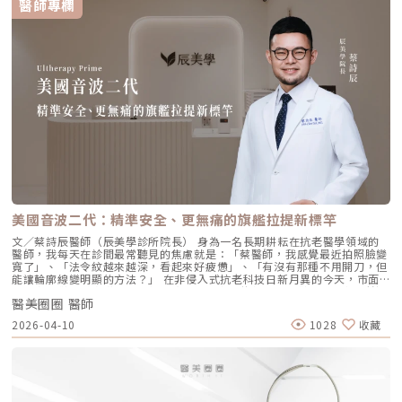
醫師專欄
remodeling）方式，喚醒肌膚自身的修復機能，促進膠原蛋白和彈力蛋白
尿酸在皮下如水幕般擴散，誘導彈力蛋白大量新生，像是在皮下植入了一層
的生成，達到自然緊緻與改善膚質的效果。璞菲洛Profhilo的五大特色璞菲
隱形的「彈力網」，讓下顎線與中臉自然回歸緊緻狀態。2. 火雞頸與橫向頸
洛之所以能引發醫美界關注，主要在於它與傳統玻尿酸有著本質上的不同，
紋：修復彈力纖維的救星頸部皮膚極薄，且缺乏支撐結構，老化多半是因為
透過獨特技術從根本上改善肌膚狀態。以下是璞菲洛最突出的五大特色：1.
彈力纖維斷裂。傳統填充型玻尿酸因為有化學交聯，施打後容易因重力或皮
獨特「生物重塑」機制：啟動膠原與彈力蛋白再生璞菲洛的核心技術採用專
膚過薄而產生凸起（毛毛蟲現象）。Profhilo 具備極佳的流動性，能均勻
利高、低分子量玻尿酸複合配方，在不添加交聯劑的情況下，能刺激皮膚深
滲透進頸部真皮層，不是填平皺紋，而是從底層重塑頸部肌膚的厚度與張
層的纖維母細胞、角質細胞和脂肪細胞，促使膠原蛋白和彈力蛋白大量新
力，是目前改善頸部質感的首選。3. 手背（雞爪手）：重建真皮層的緊實度
生，從源頭改善肌膚鬆弛與老化問題。2. 全面改善膚況：不只填補，更提升
雙手最容易因彈力蛋白流失而顯得乾癟、血管明顯。Profhilo 透過「非填
整體膚質有別於傳統玻尿酸的局部填充，璞菲洛注射後會均勻擴散至皮膚的
充」的方式，啟動手背肌膚的自我修復機制。它不僅是補水，更是透過生物
真皮層與皮下組織。這使得它能全面性地改善肌膚，包括： 提升肌膚緊實
重塑增加組織的彈性與結構感，讓手背肌膚恢復細緻平滑，找回如少女般優
度與彈性 深層補水、改善乾燥與粗糙 減少細紋、改善膚色不均3. 自然柔和
雅的肌膚張力。4. 口周細紋：自然軟化而不僵硬對於愛笑或年長客戶常見的
的效果：告別「饅化臉」璞菲洛的質地較輕盈、流動性高，主要作用提升肌
唇周紋，若使用傳統填充物，常會因為增加了體積而讓表情變得僵硬。
膚本身的飽滿度與光澤，而不是增加額外體積。因此，能帶來自然、柔和的
Profhilo 透過液態拉皮的原理，在不改變五官比例的前提下，誘導唇周肌
改善效果，避免了傳統填充劑可能導致的僵硬或「饅化」現象，讓你看起來
膚新生彈力蛋白，從底層「軟化」細小紋路，讓整個人看起來更加柔和、自
就像是膚況變好了，而不是動了手腳。4. 獨創 BAP 五點注射技術：療程更
然。六、 蔡醫師的診間建議：如何規劃妳的「逆時針」計畫？在辰美學，
舒適、更快速採用獨家的 BAP (Bio Aesthetic Points) 五點注射技術。醫師
我們追求的是「長效且細膩」的美，而非瞬間的煙火式改變。針對初次接觸
只需在臉部兩側各選擇五個精準的生物美學點進行注射，就能讓玻尿酸均勻
Profhilo 逆時針 的客戶，我通常會建議以「週期性重塑」的方式來規劃妳
美國音波二代：精準安全、更無痛的旗艦拉提新標竿
擴散至全臉。這大大減少了注射的針數和疼痛感，也降低了術後瘀青和腫脹
的專屬美學地圖：1. 基礎療程：建議至少進行 2 至 3 次為了達到最佳的彈
的機率，讓療程更加舒適、快速。5. 高濃度、不含交聯劑：安全性高、低發
力蛋白新生與肌底環境優化，單次施打僅是啟動信號，完整的重塑需要時間
文／蔡詩辰醫師（辰美學診所院長） 身為一名長期耕耘在抗老醫學領域的
炎風險以高濃度玻尿酸為主要成分，且製程中不使用任何化學交聯劑，能有
堆疊： 啟動期（第 1 次與第 2 次）： 建議間隔 1 個月施打。這兩次密集的
醫師，我每天在診間最常聽見的焦慮就是：「蔡醫師，我感覺最近拍照臉變
效降低注射後的發炎反應與過敏風險。同時，也經過多項國際認證，確保了
治療能確保高濃度玻尿酸在真皮層內建立穩固的擴散網絡，全面活化纖維母
寬了」、「法令紋越來越深，看起來好疲憊」、「有沒有那種不用開刀，但
產品的純淨與安全性。逆時針（Profhilo） vs. 傳統玻尿酸比較 療程名稱
細胞。 強化期（第 2 次與第 3 次）： 建議間隔3到6個月進行第三次施打。
能讓輪廓線變明顯的方法？」 在非侵入式抗老科技日新月異的今天，市面
逆時針 (Profhilo) 傳統玻尿酸填充劑 主要功能 「生物重塑」(Bio-
這是一個關鍵的鞏固點，能延續細胞的再生信號，讓拉皮效果更具層次感。
上的音波儀器琳瑯滿目。但每當病患詢問我最信任哪一台儀器時，我的首選
remodeling)， 刺激膠原蛋白和彈力蛋白再生，從根本改善膚質 「填充」
維持期： 經過這 3 次完整的週期療程後，肌膚的緊緻度與細緻質感通常可
醫美圈圈 醫師
始終是 Ultherapy 美國音波。而在 2026 年的現在，隨著 Ultherapy
和「支撐」， 用於填補凹陷、雕塑輪廓 成分組成 專利技術結合高低分子玻
以維持九個月左右的時間。2.術後照護：輕盈無負擔的修復由於 Profhilo
Prime（美音二代） 的問世，醫美界正式進入了「精準醫療」的新紀元。這
2026-04-10
1028
收藏
尿酸， 64mg/2ml 高濃度，無交聯劑 玻尿酸會添加交聯劑，以增加黏度和
是極高純度的玻尿酸且不含化學交聯劑，術後反應極輕。只需在 24 小時內
篇文章，我將以專業醫師的角度，深度拆解為什麼美音二代會成為我臨床治
支撐力， 能維持體積不被快速分解 作用機制 注射後會均勻擴散至皮膚深
避免劇烈運動與高溫環境（如溫泉、蒸氣室、高溫瑜伽），其餘日常生活、
療的核心，以及它如何重新定義抗老的黃金標準。一、 為什麼「看得到」
層， 像「液態電波」一樣，透過非發炎機制喚醒細胞自我修復 注射後會停
上妝均不受影響，非常適合行程滿檔的都會女性。結語：美，是找回妳原本
才是真安全？DeepSEE® 即時影像導引的革命在進行音波拉提治療時，我常
留在特定部位， 透過體積來填補或塑形 效果呈現 效果是漸進且全面的，讓
的自然光采抗老不應該是「加法」，而是「還原」。Profhilo 逆時針的哲
跟病患分享一個觀念：音波拉提不是「能量越強越好」，而是「能量要打在
肌膚變得更緊緻、 有彈性、有光澤，視覺上更自然 效果是立即且局部的，
學與辰美學的理念不謀而合：我們不希望客戶變得不像自己，我們希望妳在
對的地方」。每個人的皮膚厚度、皮下脂肪分布、筋膜層（SMAS）的深
能看到凹陷處被填平、 輪廓變得立體 適用對象 適合想改善肌膚鬆弛、細
未來的日子裡，依然保有那份緊緻、透亮的彈力美感。妳不需要厚重的粉底
度，甚至是神經血管的走勢都完全不同。即便是在同一個人的臉上，左側與
紋、膚質乾燥、 彈性下降，追求自然效果的人 適合想填補淚溝、法令紋、
來遮蓋疲態，因為最美的底妝，就是妳健康的真皮層。如果妳也想體驗這種