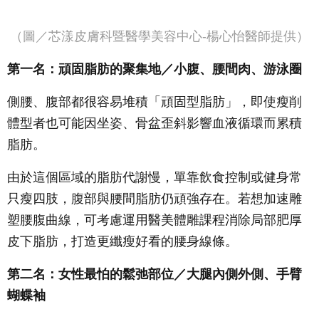
（圖／芯漾皮膚科暨醫學美容中心-楊心怡醫師提供）
第一名：頑固脂肪的聚集地／小腹、腰間肉、游泳圈
側腰、腹部都很容易堆積「頑固型脂肪」，即使瘦削
體型者也可能因坐姿、骨盆歪斜影響血液循環而累積
脂肪。
由於這個區域的脂肪代謝慢，單靠飲食控制或健身常
只瘦四肢，腹部與腰間脂肪仍頑強存在。若想加速雕
塑腰腹曲線，可考慮運用醫美體雕課程消除局部肥厚
皮下脂肪，打造更纖瘦好看的腰身線條。
第二名：女性最怕的鬆弛部位／大腿內側外側、手臂
蝴蝶袖