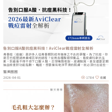
右側的組織密度也存在差異。傳統的音波療程多半屬於「盲打」，醫師只能
豐頰、豐下巴或鼻子，追求局部立體效果的人 維持時間 約6 ~ 12個月 （需
「由內而外」的重塑感，歡迎來到辰美學，讓我們為妳量身定制專屬的逆齡
憑藉經驗去推測深度，這就像是在迷霧中航行，風險與不穩定性自然較高。
視個人體質、代謝與保養習慣而異） 約6～18個月 （因品牌、分子大小及
處方箋。「詳細內容請詳見辰美學官網」
1.1 精準醫療的「透視眼」最新的Ultherapy Prime 美國音波二代搭載了升
個人體質而異） 值得一提的是，它不像音波拉提需要靠機器操作、產生熱
級版 DeepSEE® 即時影像技術。在施打的每一條能量時，我都能透過 2X 高
能導致術後紅腫，也不會像玻尿酸填充容易造成過度膨脹的人工感，而是像
清螢幕清晰地看見病患當下的組織層級。這意味著： 避開神經與骨頭：大
「智慧型保養」，漸進式修復你的肌膚底層架構。哪些人適合做璞菲洛？
幅降低因能量落點錯誤導致的劇痛或副作用。 精準鎖定 SMAS 筋膜層：確
Profhilo不僅適合輕熟女族群，也非常適合希望改善整體膚況、延緩老化的
保每一發熱凝結點都精確落在支撐輪廓的關鍵地基上。 即時監控探頭貼合
人。尤其推薦給以下族群： 面臨初老症狀者： 臉部、頸部或手部出現細
度：防止因貼合不全導致的表皮燙傷。二、 三種鬆弛型態：妳需要的是
紋、輕微鬆弛，以及肌膚彈性下降、缺乏緊實感的人。 膚質困擾者： 肌膚
「拉提」還是「緊緻」？很多客人到診間會直接說：「我要打音波。」但我
乾燥、毛孔粗大、膚色不均或膚質粗糙，希望透過深層保濕來全面提升膚況
通常會先進行細緻的觸診與影像觀察，因為「鬆弛」其實分為不同層次。如
的人。 追求自然效果者： 不希望外觀有大幅度改變，只想透過自然、漸進
果診斷錯誤，治療效果就會大打折扣。我將臉部老化歸納為三種主要型態，
的方式讓自己看起來更年輕、更有氣色。 對其他療程敏感者： 曾對雷射、
並給予不同的客製化建議：2.1 筋膜鬆弛型（結構下垂）這是最適合美國音
能量儀器等療程反應較大，或希望尋找一種低風險、低修復期的保養方式。
波二代的族群。表現為下顎線模糊、嘴角下垂（木偶紋）、整體輪廓往下
這項療程也特別受到熟齡上班族歡迎，因為療程快、不影響日常作息，對於
墜。這類問題的根源在於 SMAS 筋膜層失去張力，需要透過美音二代深達
告別口服A酸抗痘黑科技！AviClear戰痘雷射全解析
忙碌但仍想維持好氣色的族群非常友善。璞菲洛療程建議與效果說明璞菲洛
4.5mm 的聚焦能量，從地基進行「拉提」。2.2 表皮鬆弛型（膚質鬆軟）
建議以三次療程為一完整週期，前兩次治療間隔約30天，第三次則可延長至
如果妳覺得臉部皮膚軟爛、毛孔粗大、布滿細紋，這通常是真皮層膠原蛋白
青春痘（痤瘡）是許多人從青春期到成年後揮之不去的夢魘。為了抗痘，你
4至6個月後進行。必要時，醫師會根據患者肌膚老化程度，評估是否安排加
流失。此時我會建議以「無雙電波」或「鳳凰電波」為主，強化表層的「緊
是否也經歷過神農嚐百草的過程？從擦各種酸類保養品、看皮膚科拿抗生
強治療，以達到最佳效果。大部分患者在首次治療後約2至4週，能感受到肌
緻」，若能搭配美音二代 1.5mm 或 3.0mm 的探頭進行分層治療，效果會
素，到最後不得不吞下口服 A 酸，忍受嘴唇乾裂、皮膚脫屑，甚至還要定期
膚保濕度提升與質感柔嫩。完整療程結束後，肌膚彈性、細緻度與毛孔緊實
更全面。2.3 脂肪下移型（贅肉堆積）有些人老化表現是法令紋上方擠出一
抽血檢查肝功能指數。 難道，想要擁有乾淨平滑的肌膚，就必須付出這些
度明顯改善，效果可維持數月，期間因人而異，與個人膚質及保養習慣相
塊肉，或是出現明顯的雙下巴。這類族群除了筋膜拉提，還需要美音二代對
代價嗎？ 隨著醫學美容科技的進步，抗痘治療終於迎來了劃時代的突破。
關。針對肌膚老化較嚴重的患者，醫師會提供客製化療程方案，確保治療成
脂肪組織產生的微熱效應來進行收斂，收緊鬆贅組織，恢復線條的俐落感。
醫美圈圈
全球首款獲得美國 FDA 認證，專門針對「皮脂腺」進行治療的 AviClear 戰
效符合期待。為何完成完整療程後仍需定期補打？雖然Profhilo在第一年完
三、 關於痛感與效果：二代真的不一樣嗎？「醫師，聽說美國音波非常
痘雷射 正式問世。它主打不需依賴藥物、無嚴重副作用，透過專利
成三次療程後，可促進皮膚彈力蛋白的新生，但其成分會在體內逐漸代謝，
2026-04-01
1784
收藏
痛，是真的嗎？」這是許多客人心中的陰影。的確，第一代美國音波因其能
1726nm 波長雷射，從根源「關閉」過度活躍的皮脂腺。 這篇文章將帶你
約在施打後28天開始減少。儘管如此，Profhilo所啟動的生物刺激作用能持
量輸出極為強悍扎實，對某些痛感較敏感的客人來說確實是一大挑戰。但
全面深入了解 AviClear 戰痘雷射的作用原理、與傳統治療的差異、療程細
續約3個月左右。隨著時間流逝，皮膚的保濕度與細胞活化功能會逐漸降
Ultherapy Prime（美音二代）在 2026 年能被醫美圈推崇，關鍵就在於它
節以及真實的術後效果，幫助你評估這項抗痘黑科技是否適合自己。為什麼
低，肌膚質感可能回復至治療前的狀態。加上年齡增長與環境壓力，皮膚細
大幅優化了「舒適度」。3.1 減痛技術的優化美音二代優化了能量輸出的波
痘痘總是反覆發作？看懂萬惡之源「皮脂腺」在認識 AviClear 戰痘雷射之
胞活力下降，因此建議每3至4個月進行一次補打，持續激活肌膚，維持年輕
型與頻率，使熱能釋放更加穩定均勻。在臨床操作中，我發現客人的耐受度
前，我們必須先了解痘痘（痤瘡）究竟是怎麼形成。青春痘的生成機制主要
健康。一項針對40至65歲受試者的研究顯示，接受兩次Profhilo注射（間
顯著提升，不再需要像早期那樣「痛到想哭」。 見效時間：治療當下因組
包含四大關鍵： 皮脂分泌過盛：受到賀爾蒙、壓力、飲食或基因影響，皮
隔30天）後，在1個月與4個月的評估中，皮膚彈性與保濕度均有顯著提
織受熱收縮，會有 10-20% 的即時拉提感。真正的巔峰效果會在術後 2–3
脂腺製造出過多的油脂。 毛囊角化異常：老廢角質無法正常代謝，與油脂
升，且效果可維持至少4個月。受試者自我評估亦反映皺紋減少、肌膚更緊
個月，隨著膠原蛋白的大量新生，輪廓會日益清晰。 維持時間：在規律的
混合後堵塞毛孔，形成粉刺。 痤瘡桿菌增生：堵塞的無氧毛孔成為痤瘡桿
緻，印證持續治療的重要性。（參考來源：Sparavigna et al., 2022）璞
生活作息下，一次優良的治療效果可維持 12–18 個月。四、 蔡醫師的減齡
菌（C. acnes）的溫床，細菌大量繁殖。 發炎反應：細菌代謝物引發免疫
菲洛療程前後注意事項術前： 停止服用抗凝血藥物（如阿斯匹靈、維他命
處方箋：美音二代的精準佈點很多診所標榜「破千條」的音波，但我始終堅
反應，導致紅腫、化膿，形成嚴重的囊腫型或膿皰型痘痘。在這四個環節
E） 治療當天避免化妝、飲酒 保持作息規律，避免熬夜與重度壓力術後：