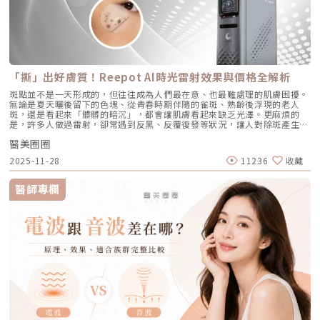
4. 【缺水型毛孔】：肌膚乾旱造成的表面危機這點常被許多人忽略！當角質
與控油效果，非常適合追求長期穩定膚況、不想依賴藥物的人。2. CAPRI
做？Profhilo適合有初期老化、乾燥或鬆弛困擾的人，通常建議從30歲以後
層極度缺水時，毛孔周圍的表皮細胞會像失去水分的蘋果一樣乾癟、萎縮，
藍雷射（1450nm + 450nm）：控油＋殺菌的「雙效複合」作用原理：結
就可以評估施作。特別推薦給希望改善膚況，又不想讓五官改變或產生膨脹
無法飽滿排列。在細胞與細胞之間的縫隙變大之下，視覺上毛孔就顯得非常
合 1450nm 的熱能來縮減皮脂腺（控油），同時搭配 450nm 藍光直接消
感的人。Q7：施打Profhilo會很痛嗎？會不會腫？需要修復期嗎？療程過
明顯。5. 【疤痕型毛孔】：手癢硬擠留下的歷史遺跡嚴格來說這已經是「痘
滅表皮的痤瘡桿菌（殺菌）。核心強項：雙管齊下，對於臉上正在急性發
程簡單快速，使用極細針在臉部五個特定位點注射，疼痛感輕微。少數人會
疤」的範疇。過去長了嚴重的發炎性青春痘，或是手癢過度暴力擠壓，導致
炎、紅腫的痘痘，具有極佳的立即退紅與消炎效果，適合需要快速壓制大面
有暫時性紅腫或小腫塊，通常幾小時內可自然消退，不會影響日常活動。
真皮層組織嚴重受損。在傷口修復的過程中產生了纖維化拉扯，最終形成不
積發炎的患者。3. 傳統終極武器：口服A酸（Isotretinoin）作用原理：屬
Q8：Profhilo成分天然嗎？會不會引起過敏？Profhilo採用高純度、非動
可逆的凹洞。6. 【蟎蟲型毛孔】：隱形的微小房客在作怪我們的臉上本來就
於全身性的系統性治療。它能全面抑制皮脂腺分泌、使皮脂腺萎縮，同時促
物來源的玻尿酸，不含常見交聯劑成分，安全性高，過敏反應發生機率非常
有共生的「蠕形蟎蟲」，但當免疫力下降、皮脂分泌失衡，或是過度清潔破
進毛囊正常角化，並大幅減少發炎反應與痤瘡桿菌增生。核心強項：能夠一
「撕」出好膚質！Reepot AI時光雷射效果與價格全解析
低，並獲得歐盟CE安全認證。Profhilo璞菲洛是突破傳統玻尿酸觀念的療
壞皮脂膜時，蟎蟲就會大量異常繁殖。牠們會啃食皮脂、進出毛囊，蟲體的
次打擊痘痘的四大成因，對於嚴重型、結節囊腫型痘痘，或是對其他治療
程，不以填充為主，而是提升肌膚自癒力與膚質的「逆時針保養」新選擇。
排泄物與屍體會引發毛囊發炎，進而把毛孔撐大。如何從日常居家保養穩住
斑點並不是一天形成的，但往往成為人們最在意、也最難處理的肌膚困擾。
（包含抗生素、外用藥膏）無效的頑固型痘痘，具有極高的治癒率與長效
如果你渴望不影響生活的微創保養，並希望從根本改善膚質，Profhilo 絕
毛孔不失控？雖然保養品無法讓已經擴大的毛孔完全「縮回」，但正確的居
無論是夏天曬後留下的色塊、從青春時期伴隨的雀斑、熟齡後浮現的老人
性。需注意事項：伴隨較明顯的副作用，最常見包含嘴唇乾裂、皮膚乾燥脫
對值得你列入考量。在選擇療程前，務必諮詢專業醫師，評估自身膚況與適
家保養，能幫助控制毛孔不再進一步擴張，並改善整體膚質的平滑度。1. 溫
斑，還是看起來「髒髒的暗沉」，都會讓肌膚看起來缺乏光澤。更麻煩的
皮、眼睛乾澀等。此外，孕婦絕對禁用（具致畸胎性），療程期間需配合醫
合方案，才能真正達到年輕又自然的理想狀態。選擇合法診所、專業醫師與
和清潔，不過度刺激：選擇胺基酸系等溫和潔顏產品，一天清潔 1～2 次即
是，許多人做過雷射，卻常遇到反黑、反覆復發等狀況，讓人對除斑產生陰
師定期抽血監測肝功能與血脂，且通常需持續服用數個月至一年以上以達到
原廠產品，是安全變美的不二法門。★溫馨提醒★小編要提醒大家，醫療並
可。避免頻繁使用磨砂或強力去角質產品，以減少對皮膚屏障的刺激。2. 適
影。 Reepot AI時光雷射（仿單名為「蕾璞釹雅各雷射系統」，衛部醫器輸
標準的累積劑量。CAPRI 藍雷射與 AviClear 戰痘雷射最主要的差異，在於
非單純的商業交易，所有的療程都伴隨著風險。因此，作為消費者應該謹慎
度使用酸類，幫助代謝角質：對於油脂分泌較旺或粉刺型毛孔，可在醫師或
醫美圈圈
字第 037165 號）自 2025 年 7 月上市後便迅速受到關注，被視為色素治
「雷射波長」與「對油脂的吸收破壞力」。簡單來說，藍雷射主打「控油加
選擇合適的醫療方案，以確保安全與健康。
專業建議下使用酸類保養品： 水楊酸（BHA）：脂溶性，能深入毛孔幫助
療領域重要新進展。它重新定義了傳統除斑的思維，將以往以熱能為主的
殺菌」的雙效機制，適合用來對付輕中度的痘痘與毛孔粗大問題；而
2025-11-28
11236
收藏
油脂代謝，常用於黑頭與粉刺調理。 果酸（AHA，如甘醇酸、乳酸）：主要
「燒灼式破壞」，轉變為更精準、更可控的「震碎式處理」，再結合 AI 影
1726nm 的戰痘雷射則是專為「阻斷皮脂腺」而生，能精準且深度地破壞
作用於表層角質更新，改善肌膚粗糙。 杏仁酸：屬於果酸的一種但兼具親
像分析與超冷卻保護，使治療不僅更安全、也更貼近現代人追求的舒適與高
出油源頭，因此更適合用來拯救中重度發炎、滿臉油光，以及長年反覆發作
脂特性，屬較溫和的酸類選擇。3. 抗老成分 A醇（Retinol）：A醇是目前研
效率。對於過去因反黑、修復期長或效果不均而猶豫的族群而言，Reepot
的頑固型痘痘肌。誰最適合打 AviClear 戰痘雷射？如果符合以下任一情
醫師專欄
究較完整的抗老成分之一，可促進表皮更新，並間接支持膠原蛋白生成，對
的出現為除斑帶來全新的可能。 這篇文章就帶你理解Reepot 到底怎麼運
況，AviClear 將會是非常值得評估的投資： 口服藥物恐懼或不適應者：曾
於老化型毛孔與膚質粗糙有一定幫助。但 A醇具有刺激性，建議採取低濃
作？和你聽過的皮秒、傳統雷射有什麼不同？誰適合做、誰不適合？效果、
經吃過口服 A 酸但無法忍受乾燥脫皮，或是抽血發現肝指數異常而被迫停藥
度、循序漸進方式建立耐受。4. 防曬是關鍵保護：紫外線是造成膠原蛋白流
術後照護、價格又是多少呢？希望能讓你在做選擇前，有完整且中立的參
的人。 備孕中或哺乳中的女性：口服 A 酸有強烈的致畸胎性，停藥後仍需
失與肌膚老化的重要因素之一。長期日曬會加速毛孔鬆弛，因此無論晴雨都
考。為什麼斑點這麼難纏？了解色素成因，是選擇療程前最重要的一步許多
避孕一段時間；而戰痘雷射純粹是物理性光電治療，對全身系統無影響（但
應確實做好防曬（塗抹防曬乳或物理性遮蔽）。醫美療程如何精準對抗毛孔
人以為斑點只是「曬太陽造成的色塊」，但實際上臉上的每一顆斑，都可能
孕婦本身基於安全考量，雷射療程前仍須經醫師評估）。 滿臉油光、毛孔
粗大？如果你期待的是肉眼可見的改善幅度，相比起日常保養，專業的醫美
有不同來源。色素形成的原因多元，深度位置也不相同，因此在治療上自然
粗大者：即使目前沒有嚴重的發炎痘痘，但深受「中東油田」困擾，希望從
療程通常會是更直接且具效率的選擇之一。隨著醫美科技的不斷進步，針對
不能以單一方式應對。常見的斑點來源包括：一、紫外線長期累積的影響日
根本減少出油量的人。 作息不正常、壓力型成人痘：針對因為熬夜、壓力
不同成因的毛孔問題都有相對應的解方！1. 溫和深層清潔：海菲秀
曬會刺激黑色素細胞活躍，形成曬斑、雀斑或不均勻暗沉。二、基因與體質
大導致賀爾蒙波動，進而反覆在下巴、兩頰爆發的成人痘，精準破壞皮脂腺
（HydraFacial）原理：屬於非侵入性的保養。利用專利的負壓水渦流技
因素有些人天生黑色素細胞較敏感，斑點更容易在年輕時就出現。三、荷爾
能有效阻斷復發。 深色肌膚患者：過去許多雷射（如脈衝光、某些淨膚雷
術，溫和無痛地吸出毛孔深層的黑頭、白頭粉刺與多餘皮脂，同時導入高濃
蒙波動包含懷孕、避孕藥、壓力、作息不穩等，都可能使色素活躍，例如熟
射）在深色肌膚上容易引發熱傷害或色素沉澱（反黑）。AviClear 的
度的保濕與抗氧化精華。適合誰：出油粉刺型毛孔、怕痛不敢打雷射、想作
知的肝斑。四、發炎後色素沉澱（PIH）痘痘、皮膚受傷、過度刺激後，都
1726nm 波長針對的是「油脂」而非「黑色素」，因此適用於 Fitzpatrick
為重要活動前的急救保養者。效果與特色：做完當下皮膚立刻感受到「會呼
可能留下深淺不一的色沉。以上原因造成斑點呈現不同的「深度」「密度」
膚色分類的 I 到 VI 型（包含極深色肌膚），安全性極高。AviClear 戰痘雷
吸」的潔淨感，毛孔因為髒污被清空並喝飽水，視覺上會立刻變得細緻，且
與「分布」，也使除斑變得不再只是把黑色素擊散這麼簡單。只要能量不
射 常見 QA 總整理在決定進行療程前，大家心中難免還有一些疑問。我們