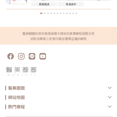
知醫療院所，即便是非侵入式療程，也不是每個人都適合做。做完電波後怎
持需求不同，沒有固定答案。一般會由醫師依照膚況、年齡、預算與期待效
鳳凰電波
蜂巢皮秒
麼保養？電波療程後，多數人不需要長時間恢復期，但仍建議做好基礎照
果規劃，不建議自己照網路頻率硬套。搞懂電波跟音波的差別，才能選對適
護： 加強保濕 避免過度去角質 做好防曬 短期內避免高溫環境，例如三溫
合自己的療程電波跟音波都是常見的非侵入式抗老療程，但它們不是誰取代
暖、烤箱 避免同時疊加刺激性保養品 依照院所指示安排回診或追蹤如果出
誰，也不是誰一定比較好。圈圈提醒，做療程前不要只看網路心得，也不要
現明顯紅腫、疼痛、水泡、凹陷或異常不適，應儘快回原院所或尋求專業醫
只聽「哪個最紅」。真正重要的是：你想改善的是什麼問題、由誰來評估與
療協助。FAQ：無雙電波 vs 鳳凰電波常見問題Q1：無雙電波和鳳凰電波哪
操作、療程規劃是否真的符合自身臉部條件。選對療程，不是追求最貴、最
個效果比較好？沒有絕對誰比較好。無雙電波偏向膚質、細緻與自然緊緻；
痛、最強，而是找到真正適合自己的方式。變美可以慢慢來，但觀念一定要
鳳凰電波偏向輪廓拉提與深層緊實。選擇重點應該是你的需求，而不是單看
先對！★溫馨提醒★小編要提醒大家，醫療並非單純的商業交易，所有的療
療程名氣。Q2：無雙電波可以取代鳳凰電波嗎？不一定。兩者能量設計與
程都伴隨著風險。因此，作為消費者應該謹慎選擇合適的醫療方案，以確保
醫美圈圈的使命是透過廣大網友的真實療程經驗分享
療程定位不同，並非互相取代關係。若主要需求是膚質與輕度緊緻，無雙電
安全與健康。
波可能適合；若主要需求是明顯輪廓拉提，鳳凰電波仍有其定位。Q3：無
協助消費者少走冤枉路並選擇正確的療程
雙電波適合年輕人嗎？若已開始出現膚質粗糙、毛孔、細紋或輕微鬆弛，無
雙電波可作為早期保養型選項。不過仍建議由專業醫師評估是否真的需要施
作。Q4：電波拉提可以維持多久？維持時間會因年齡、膚況、生活習慣、
保養方式、能量設定與個人體質不同而有差異。多數電波療程並非永久效
果，通常需要定期保養。Q5：做完電波可以馬上化妝嗎？多數情況下恢復
期不長，但實際仍需依個人膚況與療程反應而定。若出現泛紅、敏感或熱
感，建議先讓肌膚休息，並加強保濕與防曬，並依醫療院所指示進行後續照
護。選對療程，比跟風更重要無雙電波與鳳凰電波各有優勢，前者偏向細緻
膚質與自然緊緻，後者則更聚焦在輪廓拉提與深層抗老。與其問「哪一個比
較厲害」，不如先釐清自己最在意的是膚質、鬆弛、輪廓，還是整體老化
感。但無論選哪一種，都建議先諮詢合格醫療院所，由專業醫師評估膚況、
年齡、鬆弛程度、預算與期待值，才能做出更安全也更符合期待的選擇。同
時，也建議選擇原廠認證或合法合格的醫療院所，確認設備來源、探頭是否
醫美圈圈
為原廠正貨，以及操作人員是否具備相關經驗，這些都是影響療程安全與效
果的重要關鍵。醫美療程沒有標準答案，適合別人的療程，不一定就是最適
合自己的選擇。建議在施作前，先與專業醫療院所充分諮詢，了解自身膚
網站地圖
況、期待效果與可能限制，再做出更安心的決定。真正理想的變美，不是追
求一次到位，而是用正確的方式，讓自己一步一步變得更自然、精緻、又有
熱門療程
自信。鳳凰電波原廠認證診所：https://www.thermageflx.co/無雙電波原
廠認證診所：https://asia-density.com/map★溫馨提醒★小編要提醒大
家，醫療並非單純的商業交易，所有的療程都伴隨著風險。因此，作為消費