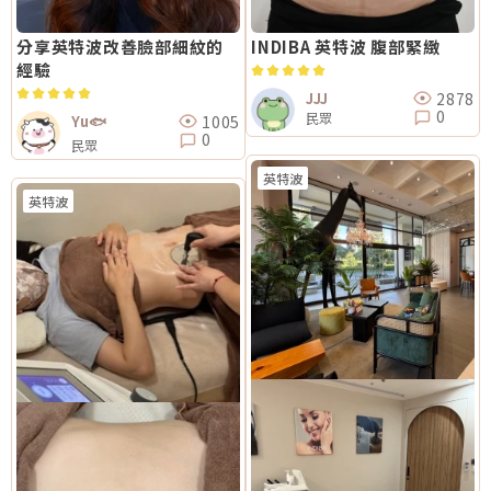
分享英特波改善臉部細紋的
INDIBA 英特波 腹部緊緻
經驗
2878
JJJ
0
民眾
1005
Yu🐟
0
民眾
英特波
英特波