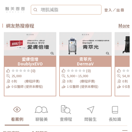
／
登入
註冊
網友熱搜療程
More
愛膚倍增
青萃光
DoublyxEVO
DermaV
(0)
(0)
25,000
5,000 ~ 15,000
54,00
0 則
(療程評價)
0 則
(療程評價)
0 則
0 位醫師
(提供本療程)
1 位醫師
(提供本療程)
0 位醫
看案例
聊醫美
查療程
問醫生
長知識