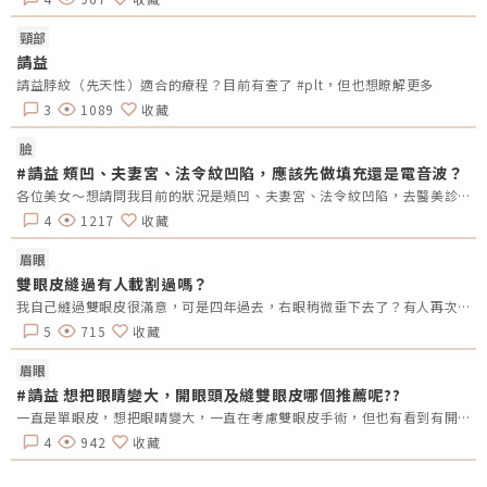
頸部
請益
請益脖紋（先天性）適合的療程？目前有查了 #plt，但也想瞭解更多
3
1089
收藏
臉
#請益 頰凹、夫妻宮、法令紋凹陷，應該先做填充還是電音波？
各位美女～想請問我目前的狀況是頰凹、夫妻宮、法令紋凹陷，去醫美診所諮詢，他是建議我電音波也要做，但療程下來要20萬左右，目前最困擾的是法令紋&gt;頰凹&gt;夫妻宮是先填充完再打電波嗎？還是先打電波再填充呢～～Â
4
1217
收藏
眉眼
雙眼皮縫過有人載割過嗎？
我自己縫過雙眼皮很滿意，可是四年過去，右眼稍微垂下去了？有人再次縫？或者換成割的？又或者聽說可以去掉一些眼皮脂肪的經驗嗎？
5
715
收藏
眉眼
#請益 想把眼睛變大，開眼頭及縫雙眼皮哪個推薦呢??
一直是單眼皮，想把眼睛變大，一直在考慮雙眼皮手術，但也有看到有開眼頭的手術，哪總推薦呢?還是兩個都做??需要注意甚麼嗎??
4
942
收藏