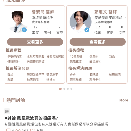
曾繁聞 醫師
鄭惠文 醫師
凝境美學診所
安瑟美膚皮膚科診所
皮膚專科
醫師
皮膚專科
醫師
12
0
2
12
0
0
追蹤
案例
文章
追蹤
案例
文章
查看更多
查看更多
擅長療程
擅長療程
保妥適肉毒
水無痕玻尿酸
緹奧希玻尿酸
4D童顏針
奇蹟針
凍晶
4D童顏針
美國極線音波
鳳凰電波
蜂巢皮秒
擅長解決問題
擅長解決問題
皺紋
額頭凹凸不平
額頭扁平
痘痘
酒糟肌
輪廓線條
淚溝
輪廓線條
嘴邊肉
體態雕塑
改善老化
熱門討論
More
臉
#討論 鳳凰電波真的很痛嗎?
有聽說鳳凰痛到爆但也有人說還好有人實際做過可以分享痛感嗎
4
967
收藏