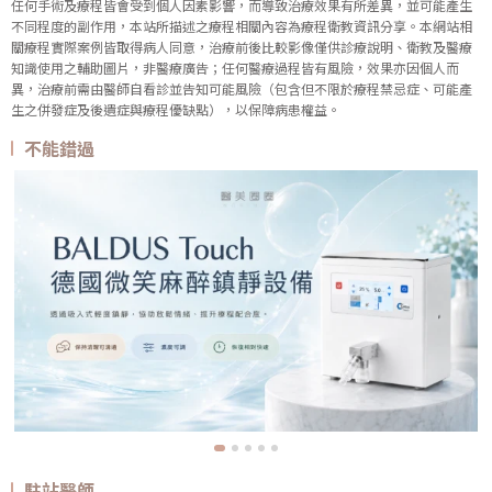
任何手術及療程皆會受到個人因素影響，而導致治療效果有所差異，並可能產生
不同程度的副作用，本站所描述之療程相關內容為療程衛教資訊分享。本網站相
關療程實際案例皆取得病人同意，治療前後比較影像僅供診療說明、衛教及醫療
知識使用之輔助圖片，非醫療廣告；任何醫療過程皆有風險，效果亦因個人而
異，治療前需由醫師自看診並告知可能風險（包含但不限於療程禁忌症、可能產
生之併發症及後遺症與療程優缺點），以保障病患權益。
不能錯過
駐站醫師