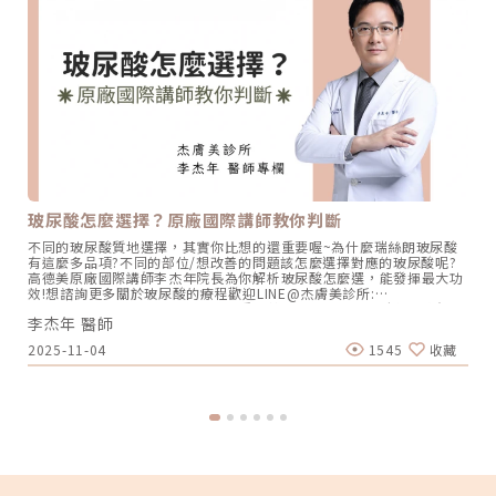
玻尿酸怎麼選擇？原廠國際講師教你判斷
不同的玻尿酸質地選擇，其實你比想的還重要喔~為什麼瑞絲朗玻尿酸
有這麼多品項?不同的部位/想改善的問題該怎麼選擇對應的玻尿酸呢?
高德美原廠國際講師李杰年院長為你解析玻尿酸怎麼選，能發揮最大功
效!想諮詢更多關於玻尿酸的療程歡迎LINE@杰膚美診所:
https://page.line.me/xhc2941b重點摘要：00:11 玻尿酸作用介紹
李杰年 醫師
00:47 玻尿酸分為三大類型02:09 迷思一、玻尿酸打哪裡都可以？
02:36 迷思二、打完下巴蘋果肌看起來怪怪的？03:30 迷思三、臉部鬆
2025-11-04
1545
收藏
弛只能做拉皮嗎？05:00 總結LINE官方帳號一對一咨詢👉
https://reurl.cc/x3EQZN歡迎訂閱我的頻道👉
https://reurl.cc/nY51k8關注杰膚美診所FB👉
https://reurl.cc/XQljva杰膚美診所官網👉https://jfmskin.com/關注
李杰年醫師FB👉https://reurl.cc/Mzk0nm杰膚美診所地址：104台北
市中山區復興北路50號2樓電話：02-8772-6625