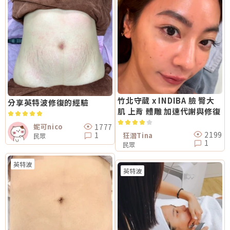
竹北守葳 x INDIBA 臉 臀大
分享英特波修復的經驗
肌 上背 體雕 加速代謝與修復
1777
妮可nico
2199
1
狂潛Tina
民眾
1
民眾
英特波
英特波