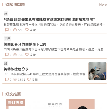
待解決問題
More
臉
#請益 臉部蘋果肌有貓咪紋會建議施打哪種注射填充物呢?
臉部蘋果肌地方有一條很明顯的貓咪紋，以前諮詢過醫美，有的建議施打填充，有的建議做筋膜手術，但目前是不考慮手術，比較考慮填充，填充的話建議用哪種填充物來施打呢?
0
597
收藏
下巴
請問因暴牙的關係而下巴內
請問因為暴牙造成的下巴內縮,玻尿酸墊下巴的效果是否顯著，還是ㄧ定要置入性的墊下巴？
0
733
收藏
臉
英特波療程分享
INDIBA英特波擁有40年以上歷史運用在醫美保養、運動修復、復健治療、維持體態是一台多方位調整的儀器設備堪稱經典模特工作對於外型與顏值要求不言而喻日常對抗歲月的保養真是不能懈怠尤其是隔天有重要約會或出席活動英特波就成了我的保養救星以448千赫茲獨有的內生熱技術平衡細胞離子交換幫助細胞修復自然機能促進身體代謝及微循環讓皮膚重獲彈性第一次施作時還是有點緊張記憶中的電音波都是痛到冒冷汗笑笑在施作的過程中完全0痛感溫溫熱熱的很舒服美容師也會一直關心我的感受並針對我在意的部位點進行加強還舒服到睡覺睡一覺起床就變美了堪稱新一代睡美人神器這次選擇的是臉部英特波重點加強下顎線部分還有先做半邊臉拍攝施作前後對比照明顯感受到臉部拉提及輪廓線更清晰立即有感的效果真的讓人好安心❤️與市面上破壞型的電音波相比英特波為非侵入式無創療程深層及淺層探頭搭配使用針對臉部及頸部紋路雙下巴、腹部脂肪堆積手術術後腫脹、瘀青…等透過細胞修復的原理來得到進一步的改善除了醫美保養及術後修復外英特波的內生熱技術能提高人體基礎體溫在國外英特波還得到「世界級免疫大師」美名如果你也嚮往透過醫學科技得到更好的臉部狀態及體態又不希望疼痛及療程後的副作用INDIBA英特波是一個很值得的選擇🏠：美X館診所👩‍⚕️：呂X欣 醫師Â
0
1537
收藏
好文推薦
醫師專欄