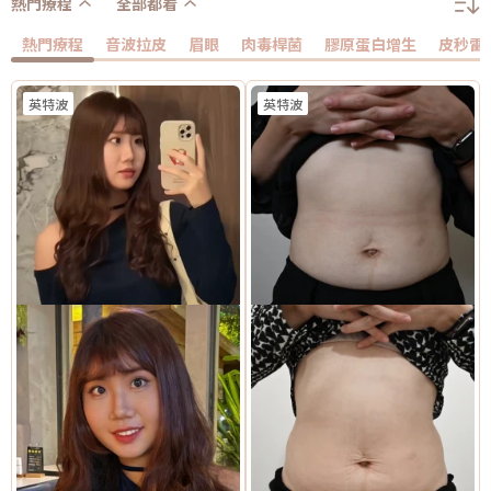
熱門療程
全部都看
熱門療程
音波拉皮
眉眼
肉毒桿菌
膠原蛋白增生
皮秒雷
英特波
英特波