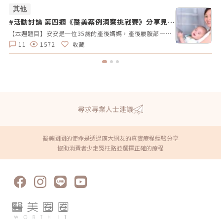
其他
#活動討論 第四週《醫美案例洞察挑戰賽》分享見解
#
拿好禮
【本週題目】安安是一位35歲的產後媽媽，產後腰腹部一直瘦不回去，她希望透過非侵入性的療程讓曲線回到產前的狀態。由於對疼痛較為敏感，她希望能選擇舒適度高的療程。請大家幫安安媽咪推薦適合的療程，幫助她輕鬆找回青春緊緻的身材線條。【本週活動時間】01 / 27（一）AM09:00 - 02 / 02（日） PM23:59【活動獎勵】 專業評論獎《7-11購物金50元》抽10名會員 推薦好友留言送《LINE Points 5點數》每人推薦好友上限2人【活動方式】 活動期間每週一AM09:00將在在討論區發布一個模擬的醫美案例。案例包含患者的需求、問題描述。會員需根據案例情境進行分析，並針對該案例提供建議或解決方案。可以提出不同的治療選項、分析治療結果，或者分享相關經驗。每位會員的回應需具體、實用。 官方將根據會員的回應品質來優先評選出「專業評論獎」，這些留言者將優先納入抽獎範圍，以提升其被抽中的機會。留言中若包含分析、建議或醫美知識等。 避免重複、抄襲回覆其他參與者，或發表與前後留言無關的內容。如「同意」、「好棒」等，將不計入抽獎資格。 當週活動的留言截止時間為每週日 23:59。經核對符合活動規範的留言後，將於2025 / 02 / 03（一）統一抽出每週 10 名幸運得主，並另在討論區公布得獎名單。 乙組會員帳號於當週活動僅限留言乙次。 會員連續4週參與《醫美案例洞察》活動者，將有額外抽「活躍參與獎」的機會，可獲得「7-11購物金100元」作為獎勵。【推薦好友留言送】 活動期間，推薦朋友至每週主題活動討論區留言，每成功推薦 1 人可額外獲得「LINE Points 5 點數」。每人最多可推薦 2 人，超過 2 人則無法再獲得額外獎勵。 若多人推薦同一位朋友，獎勵將優先發放給第一位完成回報資料並經核對無誤的推薦者，其他推薦者將不予發放獎勵。此外，若推薦的好友未參與留言，則該推薦視為無效，將不予發放獎勳。 推薦人需確認好友已完成留言，並於2025 / 02 / 02（日）23:59前加入「醫美圈圈官方LINE」，點選LINE圖文選單中的【推薦好友加入】填妥推薦好友問卷資料後提交。 若發現參加者有不當行為，包括使用假帳戶、重複推薦、內容不符合規定或其他影響活動公平性的行為，主辦方保留取消參與資格及不發放獎勵的權利。 所有推薦資料需於2025 / 02 / 02（日）23:59前提交，逾期將視為放棄獎勵資格。 所有推薦資料提交後，官方將進行核對與統計，核對無誤者，「LINE Points 5點數」統一於2025/02/10（一）23:59前陸續發放完畢。如因資料填寫錯誤或未在指定時間內提交而無法核對，恕不補發。<<<點我看更多活動詳情>>
11
1572
收藏
尋求專業人士建議
醫美圈圈的使命是透過廣大網友的真實療程經驗分享
協助消費者少走冤枉路並選擇正確的療程