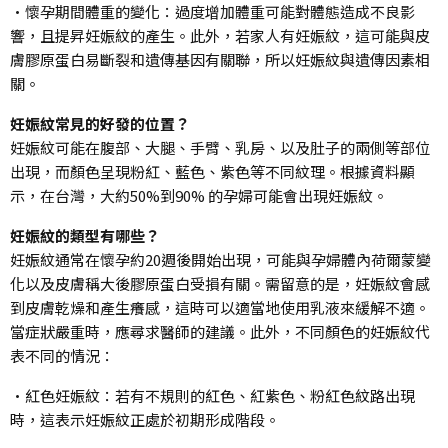
•懷孕期間體重的變化：過度增加體重可能對體態造成不良影
響，且提昇妊娠紋的產生。此外，若家人有妊娠紋，這可能與皮
膚膠原蛋白易斷裂和遺傳基因有關聯，所以妊娠紋與遺傳因素相
關。
妊娠紋常見的好發的位置？
妊娠紋可能在腹部、大腿、手臂、乳房、以及肚子的兩側等部位
出現，而顏色呈現粉紅、藍色、紫色等不同紋理。根據資料顯
示，在台灣，大約50%到90% 的孕婦可能會出現妊娠紋。
妊娠紋的類型有哪些？
妊娠紋通常在懷孕約20週後開始出現，可能與孕婦體內荷爾蒙變
化以及皮膚稱大後膠原蛋白受損有關。需留意的是，妊娠紋會感
到皮膚乾燥和產生癢感，這時可以適當地使用乳液來緩解不適。
當症狀嚴重時，應尋求醫師的建議。此外，不同顏色的妊娠紋代
表不同的情況：
•紅色妊娠紋：若有不規則的紅色、紅紫色、粉紅色紋路出現
時，這表示妊娠紋正處於初期形成階段。