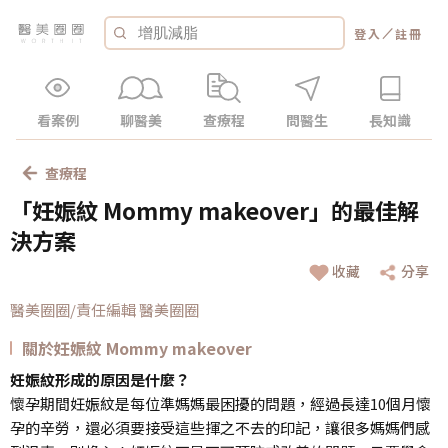
／
登入
註冊
看案例
聊醫美
查療程
問醫生
長知識
查療程
「妊娠紋 Mommy makeover」的最佳解
決方案
收藏
分享
醫美圈圈/責任編輯 醫美圈圈
關於妊娠紋 Mommy makeover
妊娠紋形成的原因是什麼？
懷孕期間妊娠紋是每位準媽媽最困擾的問題，經過長達10個月懷
孕的辛勞，還必須要接受這些揮之不去的印記，讓很多媽媽們感