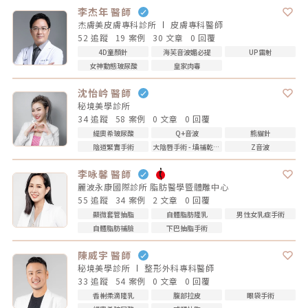
李杰年 醫師
杰膚美皮膚專科診所
皮膚專科
醫師
52 追蹤
19 案例
30 文章
0 回覆
4D童顏針
海芙音波媚必提
UP雷射
女神動態玻尿酸
皇家肉毒
沈怡岒 醫師
秘境美學診所
34 追蹤
58 案例
0 文章
0 回覆
緹奧希玻尿酸
Q+音波
熊貓針
陰道緊實手術
大陰唇手術 - 填補乾扁皺摺
Z音波
李咏馨 醫師
麗波永康國際診所 脂肪醫學暨體雕中心
55 追蹤
34 案例
2 文章
0 回覆
顯微套管抽脂
自體脂肪隆乳
男性女乳症手術
自體脂肪補臉
下巴抽脂手術
陳威宇 醫師
秘境美學診所
整形外科專科
醫師
33 追蹤
54 案例
0 文章
0 回覆
香榭柔滴隆乳
腹部拉皮
眼袋手術