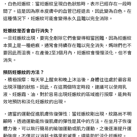
•白色妊娠紋：當妊娠紋呈現白色狀態時，表示已經存在一段時
間了。這是因為原本皮膚中的血管已經退去，因此變為白色。在
這種情況下，妊娠紋可能會變得永久且難以完全消除。
妊娠紋是否會自行消失？
一旦妊娠紋出現，要完全剷除它們會變得相當困難，因為妊娠紋
本質上是一種疤痕，通常會持續存在難以完全消失，媽咪們也不
要因此而沮喪。在產後2至3個月內，妊娠紋會慢慢淡化，但不會
消失。
預防妊娠紋的方法？
•積極按摩：每天早上醒來和晚上沐浴後，身體往往處於最容易
出現浮腫的狀態。因此，在這兩個特定時段，建議可以使用乳
液、妊娠霜、油，對於容易出現妊娠紋的區域進行按摩，能夠有
效地預防和淡化妊娠紋的出現。
•適當的運動促進肌膚恢復彈性：當妊娠紋剛出現，紋路尚不明
顯時，透過運動能恢復肌膚的彈性是其中的方法。在坐月子恢復
體力後，可以執行簡易的瑜珈運動或肌力運動，之後逐漸提升運
動強度，不僅可以消耗卡路里和減重，還能助於淡化妊娠紋。