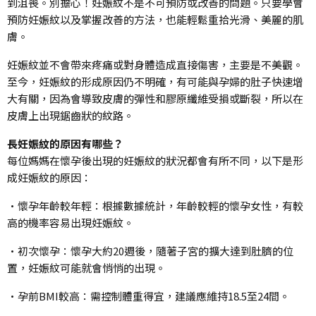
到沮喪。別擔心！妊娠紋不是不可預防或改善的問題。只要學會
預防妊娠紋以及掌握改善的方法，也能輕鬆重拾光滑、美麗的肌
膚。
妊娠紋並不會帶來疼痛或對身體造成直接傷害，主要是不美觀。
至今，妊娠紋的形成原因仍不明確，有可能與孕婦的肚子快速增
大有關，因為會導致皮膚的彈性和膠原纖維受損或斷裂，所以在
皮膚上出現鋸齒狀的紋路。
長妊娠紋的原因有哪些？
每位媽媽在懷孕後出現的妊娠紋的狀況都會有所不同，以下是形
成妊娠紋的原因：
•懷孕年齡較年輕：根據數據統計，年齡較輕的懷孕女性，有較
高的機率容易出現妊娠紋。
•初次懷孕：懷孕大約20週後，隨著子宮的擴大達到肚臍的位
置，妊娠紋可能就會悄悄的出現。
•孕前BMI較高：需控制體重得宜，建議應維持18.5至24間。