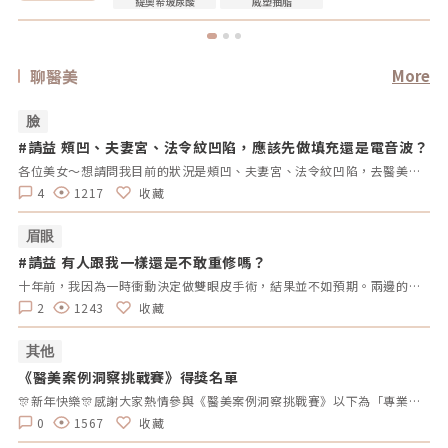
緹奧希玻尿酸
威塑抽脂
聊醫美
More
臉
#請益 頰凹、夫妻宮、法令紋凹陷，應該先做填充還是電音波？
#
拿
各位美女～想請問我目前的狀況是頰凹、夫妻宮、法令紋凹陷，去醫美診所諮詢，他是建議我電音波也要做，但療程下來要20萬左右，目前最困擾的是法令紋>頰凹>夫妻宮是先填充完再打電波嗎？還是先打電波再填充呢～～Â
4
1217
收藏
眉眼
#請益 有人跟我一樣還是不敢重修嗎？
#
拿
十年前，我因為一時衝動決定做雙眼皮手術，結果並不如預期。兩邊的效果不對稱，一邊提了眼肌，一邊沒有。當時醫生說割寬一點會比較好看，但十年過去了，腫脹雖然消了，可是眼皮開始下垂，又讓我動了重修的念頭。但每次想到重修的風險、可能的失敗，以及花費，我就遲遲不敢行動。尤其看到一些人分享重修失敗的經驗，真的讓人害怕。現在的我，既想改善，又擔心失敗後會更加自卑。我很好奇，有沒有其他人也曾經面臨過類似的困擾？是什麼讓你們猶豫不決？是風險、費用，還是其他原因？這樣的修改方式更為自然，邀請大家分享自己的經歷和想法，而不是直接要求他們回答特定的問題。這樣可以讓討論更為自由和友好。
2
1243
收藏
其他
《醫美案例洞察挑戰賽》得獎名單
#
拿
🎊新年快樂🎊感謝大家熱情參與《醫美案例洞察挑戰賽》以下為「專業評論獎得獎名單」、「活躍參與獎得獎者」及 「推薦好友獲獎者」！獎項將於 02/10（一）前陸續發放，請得獎者耐心等待小編通知💌還沒加入醫美圈圈官方LINE的朋友，記得趕快加入哦💖「點我加入醫美圈圈官方LINE」📢未來我們將舉辦更多有趣的活動，請持續關注，和我們一起探索醫美新知，解鎖更多驚喜獎勵✨ 專業評論獎《7-11購物金50元》 第一週得獎者 第二週得獎者 第三週得獎者 第四週得獎者 五 Timmy Cai 仁者 秦先生 Alita patty Er Yu 昱慧 Jenny T 仁者 秦先生 Er Yu Er Yu Er Yu Jenny T 仁者 仁者 秦先生 Alita Alita 秦先生 fff 小玲 Benson fff Lynnn Iris H MK 五 Jenny T fff 軒軒 軒軒 Chaowei Lynnn Jenny T Lynnn Alita Kimiko 活躍參與獎得獎者《7-11購物金100元》 仁者 Er Yu 秦先生 Alita 小玲 Jenny T Lynnn fff 推薦好友得獎者 獲得獎勵 仁者 LINE Points 10 點數 軒軒 LINE Points 5 點數 Chaowei LINE Points 10 點數
0
1567
收藏