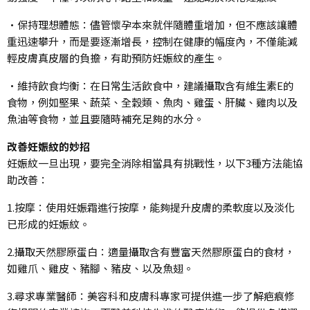
•保持理想體態：儘管懷孕本來就伴隨體重增加，但不應該讓體
重迅速攀升，而是要逐漸增長，控制在健康的幅度內，不僅能減
輕皮膚真皮層的負擔，有助預防妊娠紋的產生。
•維持飲食均衡：在日常生活飲食中，建議攝取含有維生素E的
食物，例如堅果、蔬菜、全穀類、魚肉、雞蛋、肝臟、雞肉以及
魚油等食物，並且要隨時補充足夠的水分。
改善妊娠紋的妙招
妊娠紋一旦出現，要完全消除相當具有挑戰性，以下3種方法能協
助改善：
1.按摩：使用妊娠霜進行按摩，能夠提升皮膚的柔軟度以及淡化
已形成的妊娠紋。
2.攝取天然膠原蛋白：適量攝取含有豐富天然膠原蛋白的食材，
如雞爪、雞皮、豬腳、豬皮、以及魚翅。
3.尋求專業醫師：美容科和皮膚科專家可提供進一步了解疤痕修