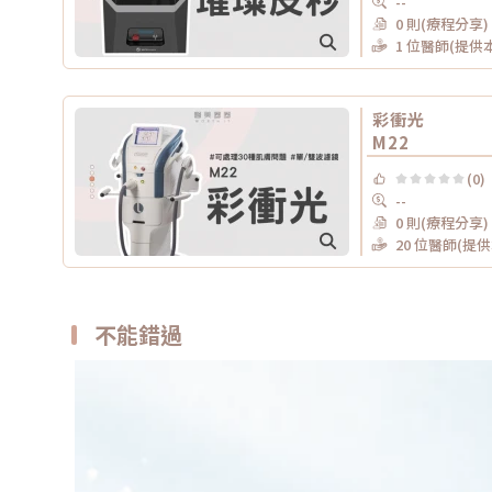
--
0 則(療程分享)
1 位醫師(提供
彩衝光
M22
(0)
--
0 則(療程分享)
20 位醫師(提
不能錯過