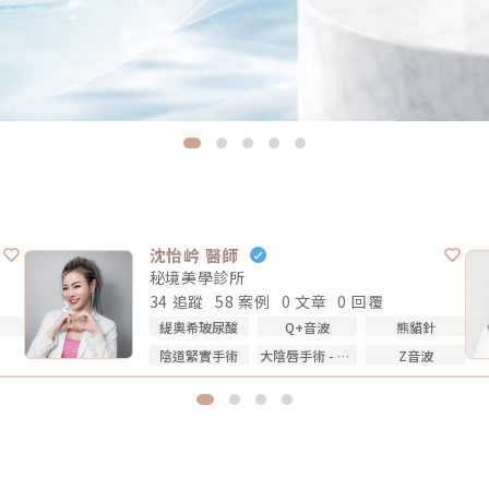
沈怡岒 醫師
秘境美學診所
34 追蹤
58 案例
0 文章
0 回覆
緹奧希玻尿酸
Q+音波
熊貓針
陰道緊實手術
大陰唇手術 - 填補乾扁皺摺
Z音波