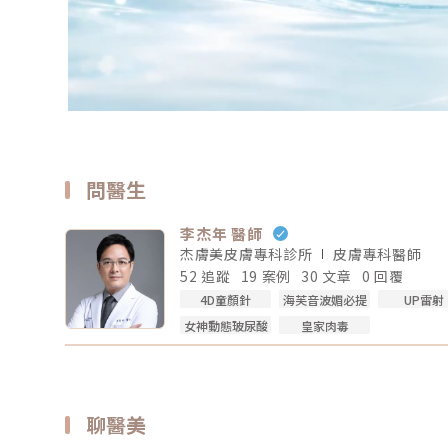
問醫生
李杰年 醫師
杰膚美皮膚專科診所
皮膚專科
醫師
52 追蹤
19 案例
30 文章
0 回覆
4D童顏針
海芙音波媚必提
UP雷射
女神動態玻尿酸
皇家肉毒
聊醫美