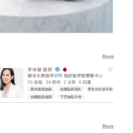
More
李咏馨 醫師
麗波永康國際診所 脂肪醫學暨體雕中心
55 追蹤
34 案例
2 文章
0 回覆
顯微套管抽脂
自體脂肪隆乳
男性女乳症手術
自體脂肪補臉
下巴抽脂手術
More