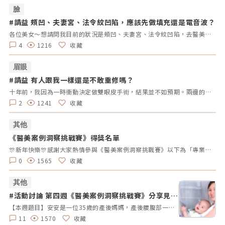
臉
#請益 頰凹、夫妻宮、法令紋凹陷，應該先做填充還是電音波？
#
拿
各位美女～想請問我目前的狀況是頰凹、夫妻宮、法令紋凹陷，去醫美診所諮詢，他是建議我電音波也要做，但療程下來要20萬左右，目前最困擾的是法令紋>頰凹>夫妻宮是先填充完再打電波嗎？還是先打電波再填充呢～～Â
4
1216
收藏
眉眼
#請益 有人跟我一樣還是不敢重修嗎？
#
拿
十年前，我因為一時衝動決定做雙眼皮手術，結果並不如預期。兩邊的效果不對稱，一邊提了眼肌，一邊沒有。當時醫生說割寬一點會比較好看，但十年過去了，腫脹雖然消了，可是眼皮開始下垂，又讓我動了重修的念頭。但每次想到重修的風險、可能的失敗，以及花費，我就遲遲不敢行動。尤其看到一些人分享重修失敗的經驗，真的讓人害怕。現在的我，既想改善，又擔心失敗後會更加自卑。我很好奇，有沒有其他人也曾經面臨過類似的困擾？是什麼讓你們猶豫不決？是風險、費用，還是其他原因？這樣的修改方式更為自然，邀請大家分享自己的經歷和想法，而不是直接要求他們回答特定的問題。這樣可以讓討論更為自由和友好。
2
1241
收藏
其他
《醫美案例洞察挑戰賽》得獎名單
#
拿
🎊新年快樂🎊感謝大家熱情參與《醫美案例洞察挑戰賽》以下為「專業評論獎得獎名單」、「活躍參與獎得獎者」及 「推薦好友獲獎者」！獎項將於 02/10（一）前陸續發放，請得獎者耐心等待小編通知💌還沒加入醫美圈圈官方LINE的朋友，記得趕快加入哦💖「點我加入醫美圈圈官方LINE」📢未來我們將舉辦更多有趣的活動，請持續關注，和我們一起探索醫美新知，解鎖更多驚喜獎勵✨ 專業評論獎《7-11購物金50元》 第一週得獎者 第二週得獎者 第三週得獎者 第四週得獎者 五 Timmy Cai 仁者 秦先生 Alita patty Er Yu 昱慧 Jenny T 仁者 秦先生 Er Yu Er Yu Er Yu Jenny T 仁者 仁者 秦先生 Alita Alita 秦先生 fff 小玲 Benson fff Lynnn Iris H MK 五 Jenny T fff 軒軒 軒軒 Chaowei Lynnn Jenny T Lynnn Alita Kimiko 活躍參與獎得獎者《7-11購物金100元》 仁者 Er Yu 秦先生 Alita 小玲 Jenny T Lynnn fff 推薦好友得獎者 獲得獎勵 仁者 LINE Points 10 點數 軒軒 LINE Points 5 點數 Chaowei LINE Points 10 點數
0
1565
收藏
其他
#活動討論 第四週《醫美案例洞察挑戰賽》分享見解
#
拿好禮
【本週題目】安安是一位35歲的產後媽媽，產後腰腹部一直瘦不回去，她希望透過非侵入性的療程讓曲線回到產前的狀態。由於對疼痛較為敏感，她希望能選擇舒適度高的療程。請大家幫安安媽咪推薦適合的療程，幫助她輕鬆找回青春緊緻的身材線條。【本週活動時間】01 / 27（一）AM09:00 - 02 / 02（日） PM23:59【活動獎勵】 專業評論獎《7-11購物金50元》抽10名會員 推薦好友留言送《LINE Points 5點數》每人推薦好友上限2人【活動方式】 活動期間每週一AM09:00將在在討論區發布一個模擬的醫美案例。案例包含患者的需求、問題描述。會員需根據案例情境進行分析，並針對該案例提供建議或解決方案。可以提出不同的治療選項、分析治療結果，或者分享相關經驗。每位會員的回應需具體、實用。 官方將根據會員的回應品質來優先評選出「專業評論獎」，這些留言者將優先納入抽獎範圍，以提升其被抽中的機會。留言中若包含分析、建議或醫美知識等。 避免重複、抄襲回覆其他參與者，或發表與前後留言無關的內容。如「同意」、「好棒」等，將不計入抽獎資格。 當週活動的留言截止時間為每週日 23:59。經核對符合活動規範的留言後，將於2025 / 02 / 03（一）統一抽出每週 10 名幸運得主，並另在討論區公布得獎名單。 乙組會員帳號於當週活動僅限留言乙次。 會員連續4週參與《醫美案例洞察》活動者，將有額外抽「活躍參與獎」的機會，可獲得「7-11購物金100元」作為獎勵。【推薦好友留言送】 活動期間，推薦朋友至每週主題活動討論區留言，每成功推薦 1 人可額外獲得「LINE Points 5 點數」。每人最多可推薦 2 人，超過 2 人則無法再獲得額外獎勵。 若多人推薦同一位朋友，獎勵將優先發放給第一位完成回報資料並經核對無誤的推薦者，其他推薦者將不予發放獎勵。此外，若推薦的好友未參與留言，則該推薦視為無效，將不予發放獎勳。 推薦人需確認好友已完成留言，並於2025 / 02 / 02（日）23:59前加入「醫美圈圈官方LINE」，點選LINE圖文選單中的【推薦好友加入】填妥推薦好友問卷資料後提交。 若發現參加者有不當行為，包括使用假帳戶、重複推薦、內容不符合規定或其他影響活動公平性的行為，主辦方保留取消參與資格及不發放獎勵的權利。 所有推薦資料需於2025 / 02 / 02（日）23:59前提交，逾期將視為放棄獎勵資格。 所有推薦資料提交後，官方將進行核對與統計，核對無誤者，「LINE Points 5點數」統一於2025/02/10（一）23:59前陸續發放完畢。如因資料填寫錯誤或未在指定時間內提交而無法核對，恕不補發。<<<點我看更多活動詳情>>
11
1570
收藏