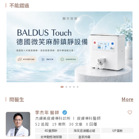
不能錯過
問醫生
More
李杰年 醫師
杰膚美皮膚專科診所
皮膚專科
醫師
52 追蹤
19 案例
30 文章
0 回覆
4D童顏針
海芙音波媚必提
UP雷射
女神動態玻尿酸
皇家肉毒