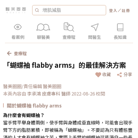
／
登入
註冊
看案例
聊醫美
查療程
問醫生
長知識
查療程
「蝴蝶袖 flabby arms」的最佳解決方案
收藏
分享
醫美圈圈/責任編輯 醫美圈圈
本頁內容由
李承鴻 皮膚專科
醫師
2022-08-26 校閱
關於蝴蝶袖 flabby arms
為什麼會有蝴蝶袖？
當手臂平舉身體兩側，使手臂與身體成垂直線時，可能會出現手
臂下方的脂肪累積，即被稱為「蝴蝶袖」。不要認為只有體態豐
滿的人才會有蝴蝶袖之苦，實際上手臂的蝴蝶袖可能源自一些長