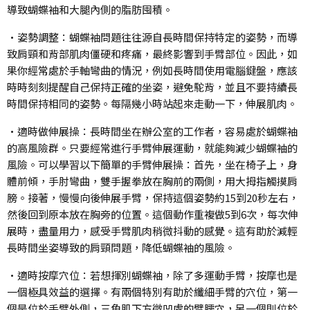
導致蝴蝶袖和大腿內側的脂肪囤積。
•姿勢調整：蝴蝶袖問題往往源自長時間保持特定的姿勢，而導
致肩頸和背部肌肉僵硬和疼痛，最終影響到手臂部位。因此，如
果你經常處於手軸彎曲的情況，例如長時間使用電腦鍵盤，應該
時時刻刻提醒自己保持正確的坐姿，避免駝背，並且不要持續長
時間保持相同的姿勢。每隔幾小時站起來走動一下，伸展肌肉。
•適時做伸展操：長時間坐在辦公室的工作者，容易處於蝴蝶袖
的高風險群。只要經常進行手臂伸展運動，就能夠減少蝴蝶袖的
風險。可以學習以下簡單的手臂伸展操：首先，坐在椅子上，身
體前傾，手肘彎曲，雙手握拳放在胸前的兩側，用大拇指觸摸肩
膀。接著，慢慢向後伸展手臂，保持這個姿勢約15到20秒左右，
然後回到原本放在胸旁的位置。這個動作重複做5到6次，每次伸
展時，盡量用力，感受手臂肌肉稍微抖動的感覺。這有助於減輕
長時間坐姿導致的肩頸問題，降低蝴蝶袖的風險。
•適時按摩穴位：若想揮別蝴蝶袖，除了多運動手臂，按摩也是
一個極具效益的選擇。有兩個特別有助於纖細手臂的穴位，第一
個是位於手臂外側，三角肌下方微凹處的臂臑穴，另一個則位於