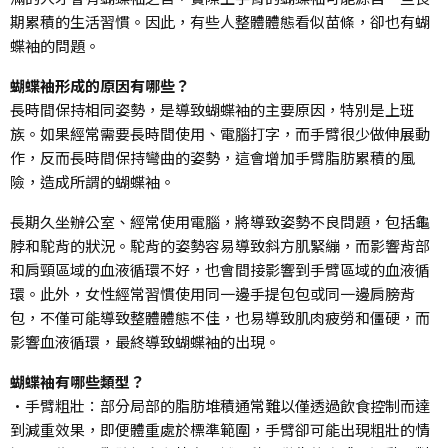
期累積的生活習慣。因此，有些人整體體態看似苗條，卻也有蝴
蝶袖的問題。
蝴蝶袖形成的原因有哪些？
長時間保持相同姿勢，是導致蝴蝶袖的主要原因，特別是上班
族。如果經常需要長時間使用、電腦打字，而手臂很少做伸展動
作，反而長時間保持彎曲的姿勢，這會增加手臂脂肪累積的風
險，造成所謂的蝴蝶袖。
長期久坐辦公室、經常使用電腦，將導致姿勢不良問題，包括龜
脖和駝背的狀況。駝背的姿勢容易導致斜方肌緊繃，而影響背部
和肩頸區域的血液循環不好，也會間接影響到手臂區域的血液循
環。此外，女性經常習慣使用同一邊手提包包或同一邊肩膀背
包，不僅可能導致整體體態不佳，也易導致肌肉疲勞和僵硬，而
影響血液循環，最終導致蝴蝶袖的出現。
蝴蝶袖有哪些類型？
•手臂粗壯：部分局部的脂肪堆積通常難以僅透過飲食控制而達
到減重效果，即便體重處於標準範圍，手臂卻可能出現粗壯的情