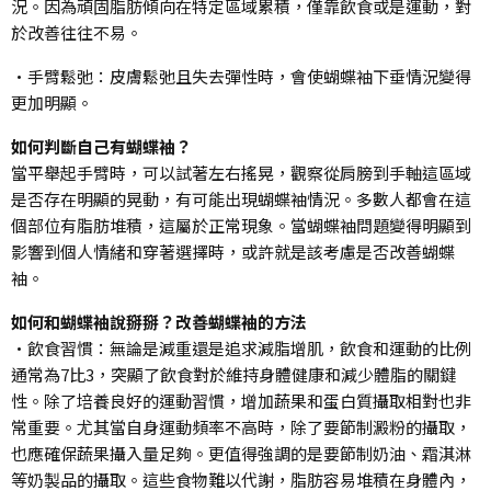
況。因為頑固脂肪傾向在特定區域累積，僅靠飲食或是運動，對
於改善往往不易。
•手臂鬆弛：皮膚鬆弛且失去彈性時，會使蝴蝶袖下垂情況變得
更加明顯。
如何判斷自己有蝴蝶袖？
當平舉起手臂時，可以試著左右搖晃，觀察從肩膀到手軸這區域
是否存在明顯的晃動，有可能出現蝴蝶袖情況。多數人都會在這
個部位有脂肪堆積，這屬於正常現象。當蝴蝶袖問題變得明顯到
影響到個人情緒和穿著選擇時，或許就是該考慮是否改善蝴蝶
袖。
如何和蝴蝶袖說掰掰？改善蝴蝶袖的方法
•飲食習慣：無論是減重還是追求減脂增肌，飲食和運動的比例
通常為7比3，突顯了飲食對於維持身體健康和減少體脂的關鍵
性。除了培養良好的運動習慣，增加蔬果和蛋白質攝取相對也非
常重要。尤其當自身運動頻率不高時，除了要節制澱粉的攝取，
也應確保蔬果攝入量足夠。更值得強調的是要節制奶油、霜淇淋
等奶製品的攝取。這些食物難以代謝，脂肪容易堆積在身體內，