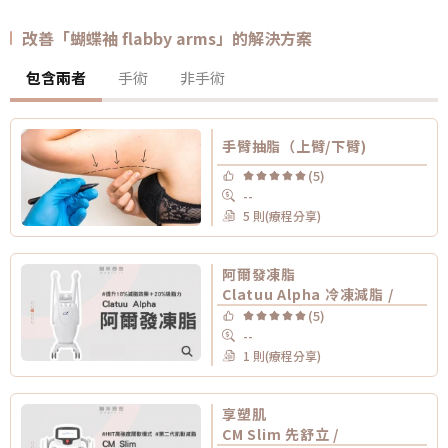
改善「蝴蝶袖 flabby arms」的解決方案
包含兩者
手術
非手術
手臂抽脂（上臂/下臂)
(5)
--
5 則(療程分享)
阿爾發凍脂
Clatuu Alpha 冷凍減脂 /
(5)
--
1 則(療程分享)
享塑肌
CM Slim 先舒立 /