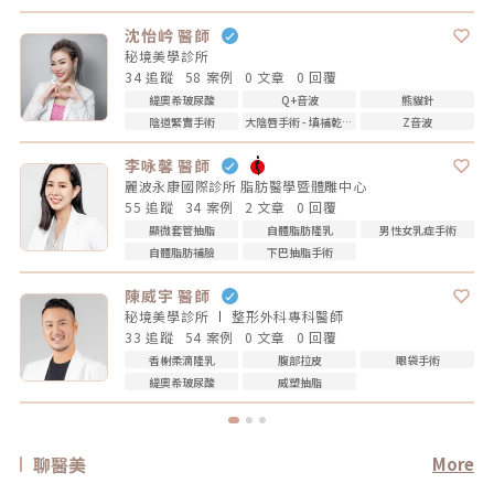
沈怡岒 醫師
秘境美學診所
34 追蹤
58 案例
0 文章
0 回覆
緹奧希玻尿酸
Q+音波
熊貓針
陰道緊實手術
大陰唇手術 - 填補乾扁皺摺
Z音波
李咏馨 醫師
麗波永康國際診所 脂肪醫學暨體雕中心
55 追蹤
34 案例
2 文章
0 回覆
顯微套管抽脂
自體脂肪隆乳
男性女乳症手術
自體脂肪補臉
下巴抽脂手術
陳威宇 醫師
秘境美學診所
整形外科專科
醫師
33 追蹤
54 案例
0 文章
0 回覆
香榭柔滴隆乳
腹部拉皮
眼袋手術
緹奧希玻尿酸
威塑抽脂
聊醫美
More